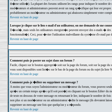
th�me utilis�). La plupart des forums utilisent les rangs pour indiquer le nombre de m
mod�rateurs et administrateurs peuvent avoir un rang sp�cifique qui leur est propre. 
probablement un mod�rateur ou administrateur qui abaissera simplement votre compte
Revenir en haut de page
Lorsque je clique sur le lien e-mail d'un utilisateur, on me demande de me conne
D�sol�, mais seuls les utilisateurs enregistr�s peuvent envoyer des e-mails � des ge
fonctionnalit�). Ceci, pour �viter l'utilisation malveillante du syst�me d'e-mail par 
Revenir en haut de page
Comment puis-je poster un sujet dans un forum ?
Facile, cliquez sur le bouton appropri� soit sur la page du forum, soit sur la page du 
vous sont disponibles sont list�s sur le bas de la page du forum ou du sujet (la liste
V
Revenir en haut de page
Comment puis-je �diter ou supprimer un message ?
A moins que vous soyez l'administrateur ou mod�rateur du forum, vous pouvez seul
apr�s un certain temps apr�s qu'il soit post�) en cliquant sur le bouton
Editer
du me
de texte en dessous de votre message en retournant le lire, indiquant le nombre de fo
non plus si un mod�rateur ou un administrateur �dite le message (ils devraient laisser
supprimer un message une fois que quelqu'un y a r�pondu.
Revenir en haut de page