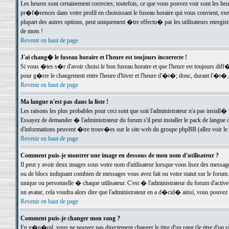
Les heures sont certainement correctes; toutefois, ce que vous pouvez voir sont les he
pr�f�rences dans votre profil en choisissant le fuseau horaire qui vous convient, exe
plupart des autres options, peut uniquement �tre effectu� par les utilisateurs enregis
de mots !
Revenir en haut de page
J'ai chang� le fuseau horaire et l'heure est toujours incorrecte !
Si vous �tes s�r d'avoir choisi le bon fuseau horaire et que l'heure est toujours d
pour g�rer le changement entre l'heure d'hiver et l'heure d'�t�; donc, durant l'�t�,
Revenir en haut de page
Ma langue n'est pas dans la liste !
Les raisons les plus probables pour ceci sont que soit l'administrateur n'a pas install�
Essayez de demander � l'administrateur du forum s'il peut installer le pack de langue d
d'informations peuvent �tre trouv�es sur le site web du groupe phpBB (allez voir le l
Revenir en haut de page
Comment puis-je montrer une image en dessous de mon nom d'utilisateur ?
Il peut y avoir deux images sous votre nom d'utilisateur lorsque vous lisez des mess
ou de blocs indiquant combien de messages vous avez fait ou votre statut sur le for
unique ou personnelle � chaque utilisateur. C'est � l'administrateur du forum d'activer
un avatar, cela voudra alors dire que l'administrateur en a d�cid� ainsi, vous pouvez
Revenir en haut de page
Comment puis-je changer mon rang ?
En g�n�ral, vous ne pouvez pas directement changer le titre d'un rang (le titre d'un ra