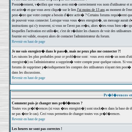
Premi�rement, v�rifiez que vous avez entr� correctement vos nom d'utilisateur et mo
est activ� et que vous avez cliqu� sur le lien
J'ai moins de 13 ans
au moment de l'enre
peut-�tre que votre compte a besoin d'�tre activ� ? Certains forums requi�rent que 
de pouvoir vous connecter. Lorsque vous vous �tes enregistr�, un message aurait d� v
instructions qui s'y trouvent; si vous ne l'avez pas re�u, alors �tes-vous bien s�r que
lesquelles l'activation est utilis�e, c'est de r�duire les chances de voir des utilis
fournie est valide, essayez alors de contacter l'administrateur du forum.
Revenir en haut de page
Je me suis enregistr� dans le pass�, mais ne peux plus me connecter ?!
Les raisons les plus probables pour ce probl�me sont : vous avez entr� un nom d'ut
enregistr�) ou l'administrateur a supprim� votre compte pour quelque raison. Si vous 
forums de supprimer p�riodiquement les comptes des utilisateurs n'ayant rien post� a
dans les discussions.
Revenir en haut de page
Pr�f�rences et
Comment puis-je changer mes pr�f�rences ?
Toutes vos pr�f�rences (si vous �tes enregistr�) sont stock�es dans la base de don
ne pas �tre le cas). Ceci vous permettra de changer toutes vos pr�f�rences.
Revenir en haut de page
Les heures ne sont pas correctes !