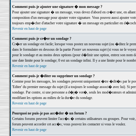
Comment puis-je ajouter une signature � mon message ?
Pour ajouter une signature � un message, vous devez d'abord en cr�er une, en allant
composition d'un message pour ajouter votre signature. Vous pouvez aussi ajouter vot
toujours emp�cher d'attacher votre signature � un message en particulier en d�cochan
Revenir en haut de page
Comment puis-je cr�er un sondage ?
Cr�er un sondage est facile; lorsque vous postez un nouveau sujet (ou �ditez le premie
dans le formulaire en dessous de la partie
Poster un nouveau sujet
(si vous ne le voyez
pour le sondage et au moins deux options (pour d�finir une option, entrez son nom d
une date limite pour le sondage; 0 est un sondage infini. Il y a une limite pour le nomb
Revenir en haut de page
Comment puis-je �diter ou supprimer un sondage ?
Comme pour les messages, les sondages peuvent uniquement �tre �dit�s par le poste
'Editer' du premier message du sujet (il a toujours le sondage associ� avec lui). Si 
sondage. Par contre, si une personne a d�j� vot�, seuls les mod�rateurs et administ
modifiant les options au milieu de la dur�e du sondage.
Revenir en haut de page
Pourquoi ne puis-je pas acc�der � un forum ?
Certains forums peuvent limiter l'acc�s � certains utilisateurs ou groupes. Pour voir, 
forum peuvent accorder cet acc�s; vous pouvez les contacter si vous le voulez.
Revenir en haut de page