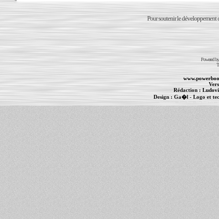
Pour soutenir le développement du
Powered b
T
www.powerboo
Vers
Rédaction :
Ludovi
Design :
Ga�l
- Logo et te
Informations :
PowerBook
-
MacBook Pro
-
i