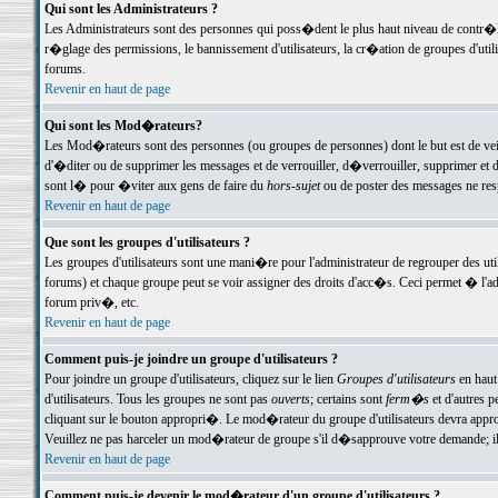
Qui sont les Administrateurs ?
Les Administrateurs sont des personnes qui poss�dent le plus haut niveau de contr�le 
r�glage des permissions, le bannissement d'utilisateurs, la cr�ation de groupes d'uti
forums.
Revenir en haut de page
Qui sont les Mod�rateurs?
Les Mod�rateurs sont des personnes (ou groupes de personnes) dont le but est de veil
d'�diter ou de supprimer les messages et de verrouiller, d�verrouiller, supprimer 
sont l� pour �viter aux gens de faire du
hors-sujet
ou de poster des messages ne res
Revenir en haut de page
Que sont les groupes d'utilisateurs ?
Les groupes d'utilisateurs sont une mani�re pour l'administrateur de regrouper des util
forums) et chaque groupe peut se voir assigner des droits d'acc�s. Ceci permet � 
forum priv�, etc.
Revenir en haut de page
Comment puis-je joindre un groupe d'utilisateurs ?
Pour joindre un groupe d'utilisateurs, cliquez sur le lien
Groupes d'utilisateurs
en haut
d'utilisateurs. Tous les groupes ne sont pas
ouverts
; certains sont
ferm�s
et d'autres p
cliquant sur le bouton appropri�. Le mod�rateur du groupe d'utilisateurs devra appro
Veuillez ne pas harceler un mod�rateur de groupe s'il d�sapprouve votre demande; il 
Revenir en haut de page
Comment puis-je devenir le mod�rateur d'un groupe d'utilisateurs ?