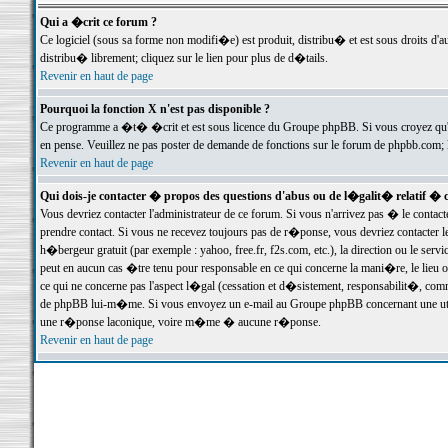
Qui a �crit ce forum ?
Ce logiciel (sous sa forme non modifi�e) est produit, distribu� et est sous droits d'a
distribu� librement; cliquez sur le lien pour plus de d�tails.
Revenir en haut de page
Pourquoi la fonction X n'est pas disponible ?
Ce programme a �t� �crit et est sous licence du Groupe phpBB. Si vous croyez qu'un
en pense. Veuillez ne pas poster de demande de fonctions sur le forum de phpbb.com; 
Revenir en haut de page
Qui dois-je contacter � propos des questions d'abus ou de l�galit� relatif � 
Vous devriez contacter l'administrateur de ce forum. Si vous n'arrivez pas � le conta
prendre contact. Si vous ne recevez toujours pas de r�ponse, vous devriez contacter 
h�bergeur gratuit (par exemple : yahoo, free.fr, f2s.com, etc.), la direction ou le se
peut en aucun cas �tre tenu pour responsable en ce qui concerne la mani�re, le lieu ou 
ce qui ne concerne pas l'aspect l�gal (cessation et d�sistement, responsabilit�, comm
de phpBB lui-m�me. Si vous envoyez un e-mail au Groupe phpBB concernant une utili
une r�ponse laconique, voire m�me � aucune r�ponse.
Revenir en haut de page