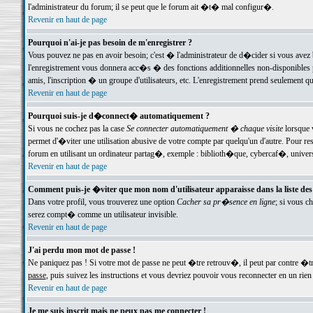
l'administrateur du forum; il se peut que le forum ait �t� mal configur�.
Revenir en haut de page
Pourquoi n'ai-je pas besoin de m'enregistrer ?
Vous pouvez ne pas en avoir besoin; c'est � l'administrateur de d�cider si vous avez 
l'enregistrement vous donnera acc�s � des fonctions additionnelles non-disponibles p
amis, l'inscription � un groupe d'utilisateurs, etc. L'enregistrement prend seulement q
Revenir en haut de page
Pourquoi suis-je d�connect� automatiquement ?
Si vous ne cochez pas la case
Se connecter automatiquement � chaque visite
lorsque 
permet d'�viter une utilisation abusive de votre compte par quelqu'un d'autre. Pour 
forum en utilisant un ordinateur partag�, exemple : biblioth�que, cybercaf�, univers
Revenir en haut de page
Comment puis-je �viter que mon nom d'utilisateur apparaisse dans la liste des u
Dans votre profil, vous trouverez une option
Cacher sa pr�sence en ligne
; si vous c
serez compt� comme un utilisateur invisible.
Revenir en haut de page
J'ai perdu mon mot de passe !
Ne paniquez pas ! Si votre mot de passe ne peut �tre retrouv�, il peut par contre �tre
passe
, puis suivez les instructions et vous devriez pouvoir vous reconnecter en un rien
Revenir en haut de page
Je me suis inscrit mais ne peux pas me connecter !