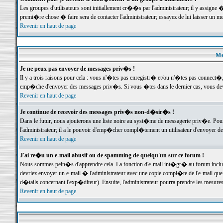
Les groupes d'utilisateurs sont initiallement cr��s par l'administrateur; il y assign
premi�re chose � faire sera de contacter l'administrateur; essayez de lui laisser un 
Revenir en haut de page
Me
Je ne peux pas envoyer de messages priv�s !
Il y a trois raisons pour cela : vous n'�tes pas enregistr� et/ou n'�tes pas connect�
emp�che d'envoyer des messages priv�s. Si vous �tes dans le dernier cas, vous devr
Revenir en haut de page
Je continue de recevoir des messages priv�s non-d�sir�s !
Dans le futur, nous ajouterons une liste noire au syst�me de messagerie priv�e. P
l'administrateur; il a le pouvoir d'emp�cher compl�tement un utilisateur d'envoyer 
Revenir en haut de page
J'ai re�u un e-mail abusif ou de spamming de quelqu'un sur ce forum !
Nous sommes pein�s d'apprendre cela. La fonction d'e-mail int�gr� au forum inclut d
devriez envoyer un e-mail � l'administrateur avec une copie compl�te de l'e-mail que v
d�tails concernant l'exp�diteur). Ensuite, l'administrateur pourra prendre les mesure
Revenir en haut de page