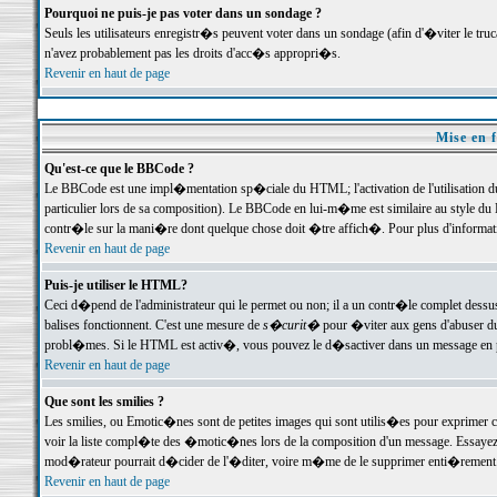
Pourquoi ne puis-je pas voter dans un sondage ?
Seuls les utilisateurs enregistr�s peuvent voter dans un sondage (afin d'�viter le tr
n'avez probablement pas les droits d'acc�s appropri�s.
Revenir en haut de page
Mise en f
Qu'est-ce que le BBCode ?
Le BBCode est une impl�mentation sp�ciale du HTML; l'activation de l'utilisation 
particulier lors de sa composition). Le BBCode en lui-m�me est similaire au style du H
contr�le sur la mani�re dont quelque chose doit �tre affich�. Pour plus d'information
Revenir en haut de page
Puis-je utiliser le HTML?
Ceci d�pend de l'administrateur qui le permet ou non; il a un contr�le complet dessu
balises fonctionnent. C'est une mesure de
s�curit�
pour �viter aux gens d'abuser du 
probl�mes. Si le HTML est activ�, vous pouvez le d�sactiver dans un message en par
Revenir en haut de page
Que sont les smilies ?
Les smilies, ou Emotic�nes sont de petites images qui sont utilis�es pour exprimer certa
voir la liste compl�te des �motic�nes lors de la composition d'un message. Essayez de 
mod�rateur pourrait d�cider de l'�diter, voire m�me de le supprimer enti�rement
Revenir en haut de page