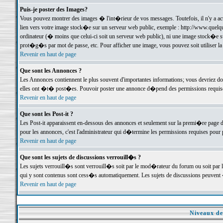
Puis-je poster des Images?
Vous pouvez montrer des images � l'int�rieur de vos messages. Toutefois, il n'y a 
lien vers votre image stock�e sur un serveur web public, exemple : http://www.quelq
ordinateur (� moins que celui-ci soit un serveur web public), ni une image stock�e su
prot�g�s par mot de passe, etc. Pour afficher une image, vous pouvez soit utiliser 
Revenir en haut de page
Que sont les Annonces ?
Les Annonces contiennent le plus souvent d'importantes informations; vous devriez d
elles ont �t� post�es. Pouvoir poster une annonce d�pend des permissions requises;
Revenir en haut de page
Que sont les Post-it ?
Les Post-it apparaissent en-dessous des annonces et seulement sur la premi�re page 
pour les annonces, c'est l'administrateur qui d�termine les permissions requises pour 
Revenir en haut de page
Que sont les sujets de discussions verrouill�s ?
Les sujets verrouill�s sont verrouill�s soit par le mod�rateur du forum ou soit par 
qui y sont contenus sont cess�s automatiquement. Les sujets de discussions peuvent 
Revenir en haut de page
Niveaux de