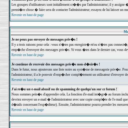
Les groupes d'utilisateurs sont initiallement cr��s par l'administrateur; il y assign
premi�re chose � faire sera de contacter l'administrateur; essayez de lui laisser un 
Revenir en haut de page
Me
Je ne peux pas envoyer de messages priv�s !
Il y a trois raisons pour cela : vous n'�tes pas enregistr� et/ou n'�tes pas connect�
emp�che d'envoyer des messages priv�s. Si vous �tes dans le dernier cas, vous devr
Revenir en haut de page
Je continue de recevoir des messages priv�s non-d�sir�s !
Dans le futur, nous ajouterons une liste noire au syst�me de messagerie priv�e. P
l'administrateur; il a le pouvoir d'emp�cher compl�tement un utilisateur d'envoyer 
Revenir en haut de page
J'ai re�u un e-mail abusif ou de spamming de quelqu'un sur ce forum !
Nous sommes pein�s d'apprendre cela. La fonction d'e-mail int�gr� au forum inclut d
devriez envoyer un e-mail � l'administrateur avec une copie compl�te de l'e-mail que v
d�tails concernant l'exp�diteur). Ensuite, l'administrateur pourra prendre les mesure
Revenir en haut de page