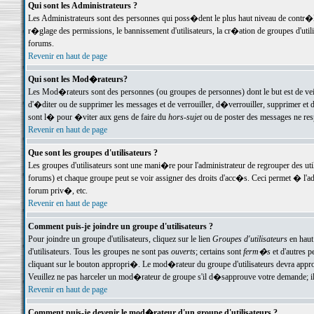
Qui sont les Administrateurs ?
Les Administrateurs sont des personnes qui poss�dent le plus haut niveau de contr�le 
r�glage des permissions, le bannissement d'utilisateurs, la cr�ation de groupes d'uti
forums.
Revenir en haut de page
Qui sont les Mod�rateurs?
Les Mod�rateurs sont des personnes (ou groupes de personnes) dont le but est de veil
d'�diter ou de supprimer les messages et de verrouiller, d�verrouiller, supprimer 
sont l� pour �viter aux gens de faire du
hors-sujet
ou de poster des messages ne res
Revenir en haut de page
Que sont les groupes d'utilisateurs ?
Les groupes d'utilisateurs sont une mani�re pour l'administrateur de regrouper des util
forums) et chaque groupe peut se voir assigner des droits d'acc�s. Ceci permet � 
forum priv�, etc.
Revenir en haut de page
Comment puis-je joindre un groupe d'utilisateurs ?
Pour joindre un groupe d'utilisateurs, cliquez sur le lien
Groupes d'utilisateurs
en haut
d'utilisateurs. Tous les groupes ne sont pas
ouverts
; certains sont
ferm�s
et d'autres p
cliquant sur le bouton appropri�. Le mod�rateur du groupe d'utilisateurs devra appro
Veuillez ne pas harceler un mod�rateur de groupe s'il d�sapprouve votre demande; il 
Revenir en haut de page
Comment puis-je devenir le mod�rateur d'un groupe d'utilisateurs ?