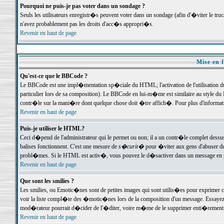
Pourquoi ne puis-je pas voter dans un sondage ?
Seuls les utilisateurs enregistr�s peuvent voter dans un sondage (afin d'�viter le tr
n'avez probablement pas les droits d'acc�s appropri�s.
Revenir en haut de page
Mise en f
Qu'est-ce que le BBCode ?
Le BBCode est une impl�mentation sp�ciale du HTML; l'activation de l'utilisation 
particulier lors de sa composition). Le BBCode en lui-m�me est similaire au style du H
contr�le sur la mani�re dont quelque chose doit �tre affich�. Pour plus d'information
Revenir en haut de page
Puis-je utiliser le HTML?
Ceci d�pend de l'administrateur qui le permet ou non; il a un contr�le complet dessu
balises fonctionnent. C'est une mesure de
s�curit�
pour �viter aux gens d'abuser du 
probl�mes. Si le HTML est activ�, vous pouvez le d�sactiver dans un message en par
Revenir en haut de page
Que sont les smilies ?
Les smilies, ou Emotic�nes sont de petites images qui sont utilis�es pour exprimer certa
voir la liste compl�te des �motic�nes lors de la composition d'un message. Essayez de 
mod�rateur pourrait d�cider de l'�diter, voire m�me de le supprimer enti�rement
Revenir en haut de page