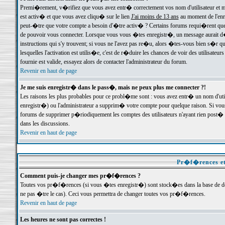
Premi�rement, v�rifiez que vous avez entr� correctement vos nom d'utilisateur et mo
est activ� et que vous avez cliqu� sur le lien
J'ai moins de 13 ans
au moment de l'enre
peut-�tre que votre compte a besoin d'�tre activ� ? Certains forums requi�rent que 
de pouvoir vous connecter. Lorsque vous vous �tes enregistr�, un message aurait d� v
instructions qui s'y trouvent; si vous ne l'avez pas re�u, alors �tes-vous bien s�r que
lesquelles l'activation est utilis�e, c'est de r�duire les chances de voir des utilis
fournie est valide, essayez alors de contacter l'administrateur du forum.
Revenir en haut de page
Je me suis enregistr� dans le pass�, mais ne peux plus me connecter ?!
Les raisons les plus probables pour ce probl�me sont : vous avez entr� un nom d'ut
enregistr�) ou l'administrateur a supprim� votre compte pour quelque raison. Si vous 
forums de supprimer p�riodiquement les comptes des utilisateurs n'ayant rien post� a
dans les discussions.
Revenir en haut de page
Pr�f�rences et
Comment puis-je changer mes pr�f�rences ?
Toutes vos pr�f�rences (si vous �tes enregistr�) sont stock�es dans la base de don
ne pas �tre le cas). Ceci vous permettra de changer toutes vos pr�f�rences.
Revenir en haut de page
Les heures ne sont pas correctes !