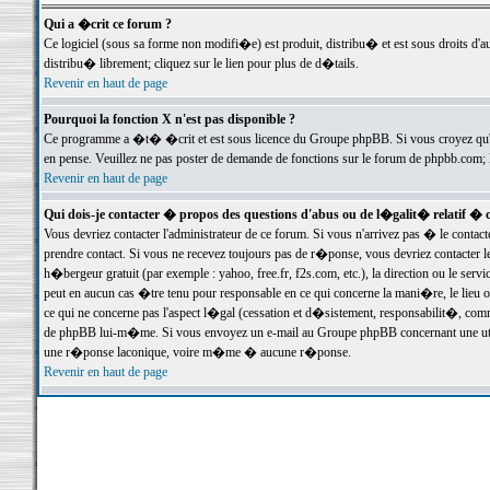
Qui a �crit ce forum ?
Ce logiciel (sous sa forme non modifi�e) est produit, distribu� et est sous droits d'a
distribu� librement; cliquez sur le lien pour plus de d�tails.
Revenir en haut de page
Pourquoi la fonction X n'est pas disponible ?
Ce programme a �t� �crit et est sous licence du Groupe phpBB. Si vous croyez qu'un
en pense. Veuillez ne pas poster de demande de fonctions sur le forum de phpbb.com; 
Revenir en haut de page
Qui dois-je contacter � propos des questions d'abus ou de l�galit� relatif � 
Vous devriez contacter l'administrateur de ce forum. Si vous n'arrivez pas � le conta
prendre contact. Si vous ne recevez toujours pas de r�ponse, vous devriez contacter 
h�bergeur gratuit (par exemple : yahoo, free.fr, f2s.com, etc.), la direction ou le se
peut en aucun cas �tre tenu pour responsable en ce qui concerne la mani�re, le lieu ou 
ce qui ne concerne pas l'aspect l�gal (cessation et d�sistement, responsabilit�, comm
de phpBB lui-m�me. Si vous envoyez un e-mail au Groupe phpBB concernant une utili
une r�ponse laconique, voire m�me � aucune r�ponse.
Revenir en haut de page