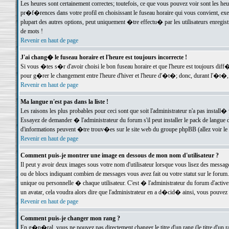
Les heures sont certainement correctes; toutefois, ce que vous pouvez voir sont les he
pr�f�rences dans votre profil en choisissant le fuseau horaire qui vous convient, exe
plupart des autres options, peut uniquement �tre effectu� par les utilisateurs enregis
de mots !
Revenir en haut de page
J'ai chang� le fuseau horaire et l'heure est toujours incorrecte !
Si vous �tes s�r d'avoir choisi le bon fuseau horaire et que l'heure est toujours d
pour g�rer le changement entre l'heure d'hiver et l'heure d'�t�; donc, durant l'�t�,
Revenir en haut de page
Ma langue n'est pas dans la liste !
Les raisons les plus probables pour ceci sont que soit l'administrateur n'a pas install�
Essayez de demander � l'administrateur du forum s'il peut installer le pack de langue d
d'informations peuvent �tre trouv�es sur le site web du groupe phpBB (allez voir le l
Revenir en haut de page
Comment puis-je montrer une image en dessous de mon nom d'utilisateur ?
Il peut y avoir deux images sous votre nom d'utilisateur lorsque vous lisez des mess
ou de blocs indiquant combien de messages vous avez fait ou votre statut sur le for
unique ou personnelle � chaque utilisateur. C'est � l'administrateur du forum d'activer
un avatar, cela voudra alors dire que l'administrateur en a d�cid� ainsi, vous pouvez
Revenir en haut de page
Comment puis-je changer mon rang ?
En g�n�ral, vous ne pouvez pas directement changer le titre d'un rang (le titre d'un ra