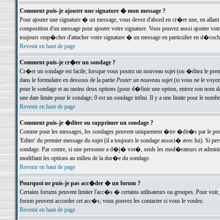
Comment puis-je ajouter une signature � mon message ?
Pour ajouter une signature � un message, vous devez d'abord en cr�er une, en allant
composition d'un message pour ajouter votre signature. Vous pouvez aussi ajouter vot
toujours emp�cher d'attacher votre signature � un message en particulier en d�cochan
Revenir en haut de page
Comment puis-je cr�er un sondage ?
Cr�er un sondage est facile; lorsque vous postez un nouveau sujet (ou �ditez le premie
dans le formulaire en dessous de la partie
Poster un nouveau sujet
(si vous ne le voyez
pour le sondage et au moins deux options (pour d�finir une option, entrez son nom d
une date limite pour le sondage; 0 est un sondage infini. Il y a une limite pour le nomb
Revenir en haut de page
Comment puis-je �diter ou supprimer un sondage ?
Comme pour les messages, les sondages peuvent uniquement �tre �dit�s par le poste
'Editer' du premier message du sujet (il a toujours le sondage associ� avec lui). Si 
sondage. Par contre, si une personne a d�j� vot�, seuls les mod�rateurs et administ
modifiant les options au milieu de la dur�e du sondage.
Revenir en haut de page
Pourquoi ne puis-je pas acc�der � un forum ?
Certains forums peuvent limiter l'acc�s � certains utilisateurs ou groupes. Pour voir, 
forum peuvent accorder cet acc�s; vous pouvez les contacter si vous le voulez.
Revenir en haut de page