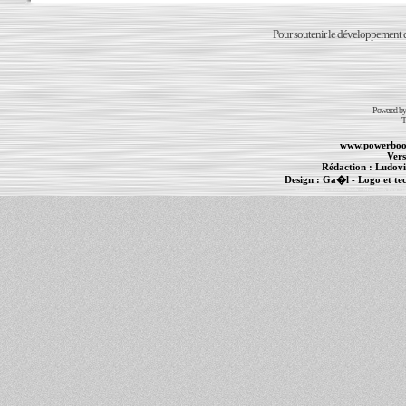
Pour soutenir le développement du
Powered b
T
www.powerboo
Vers
Rédaction :
Ludovi
Design :
Ga�l
- Logo et te
Informations :
PowerBook
-
MacBook Pro
-
i