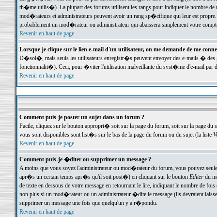
th�me utilis�). La plupart des forums utilisent les rangs pour indiquer le nombre de m
mod�rateurs et administrateurs peuvent avoir un rang sp�cifique qui leur est propre. 
probablement un mod�rateur ou administrateur qui abaissera simplement votre compte
Revenir en haut de page
Lorsque je clique sur le lien e-mail d'un utilisateur, on me demande de me conne
D�sol�, mais seuls les utilisateurs enregistr�s peuvent envoyer des e-mails � des ge
fonctionnalit�). Ceci, pour �viter l'utilisation malveillante du syst�me d'e-mail par 
Revenir en haut de page
Comment puis-je poster un sujet dans un forum ?
Facile, cliquez sur le bouton appropri� soit sur la page du forum, soit sur la page du 
vous sont disponibles sont list�s sur le bas de la page du forum ou du sujet (la liste
V
Revenir en haut de page
Comment puis-je �diter ou supprimer un message ?
A moins que vous soyez l'administrateur ou mod�rateur du forum, vous pouvez seul
apr�s un certain temps apr�s qu'il soit post�) en cliquant sur le bouton
Editer
du me
de texte en dessous de votre message en retournant le lire, indiquant le nombre de fo
non plus si un mod�rateur ou un administrateur �dite le message (ils devraient laisser
supprimer un message une fois que quelqu'un y a r�pondu.
Revenir en haut de page