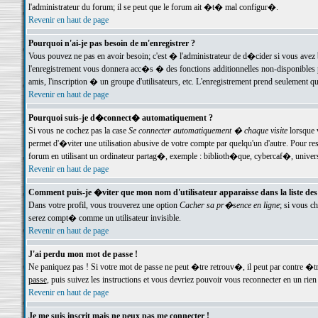
l'administrateur du forum; il se peut que le forum ait �t� mal configur�.
Revenir en haut de page
Pourquoi n'ai-je pas besoin de m'enregistrer ?
Vous pouvez ne pas en avoir besoin; c'est � l'administrateur de d�cider si vous avez 
l'enregistrement vous donnera acc�s � des fonctions additionnelles non-disponibles p
amis, l'inscription � un groupe d'utilisateurs, etc. L'enregistrement prend seulement q
Revenir en haut de page
Pourquoi suis-je d�connect� automatiquement ?
Si vous ne cochez pas la case
Se connecter automatiquement � chaque visite
lorsque 
permet d'�viter une utilisation abusive de votre compte par quelqu'un d'autre. Pour 
forum en utilisant un ordinateur partag�, exemple : biblioth�que, cybercaf�, univers
Revenir en haut de page
Comment puis-je �viter que mon nom d'utilisateur apparaisse dans la liste des u
Dans votre profil, vous trouverez une option
Cacher sa pr�sence en ligne
; si vous c
serez compt� comme un utilisateur invisible.
Revenir en haut de page
J'ai perdu mon mot de passe !
Ne paniquez pas ! Si votre mot de passe ne peut �tre retrouv�, il peut par contre �tre
passe
, puis suivez les instructions et vous devriez pouvoir vous reconnecter en un rien
Revenir en haut de page
Je me suis inscrit mais ne peux pas me connecter !