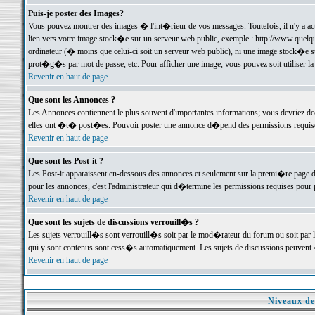
Puis-je poster des Images?
Vous pouvez montrer des images � l'int�rieur de vos messages. Toutefois, il n'y a 
lien vers votre image stock�e sur un serveur web public, exemple : http://www.quelq
ordinateur (� moins que celui-ci soit un serveur web public), ni une image stock�e su
prot�g�s par mot de passe, etc. Pour afficher une image, vous pouvez soit utiliser 
Revenir en haut de page
Que sont les Annonces ?
Les Annonces contiennent le plus souvent d'importantes informations; vous devriez d
elles ont �t� post�es. Pouvoir poster une annonce d�pend des permissions requises;
Revenir en haut de page
Que sont les Post-it ?
Les Post-it apparaissent en-dessous des annonces et seulement sur la premi�re page 
pour les annonces, c'est l'administrateur qui d�termine les permissions requises pour 
Revenir en haut de page
Que sont les sujets de discussions verrouill�s ?
Les sujets verrouill�s sont verrouill�s soit par le mod�rateur du forum ou soit par 
qui y sont contenus sont cess�s automatiquement. Les sujets de discussions peuvent 
Revenir en haut de page
Niveaux de