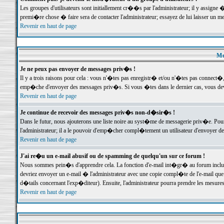
Les groupes d'utilisateurs sont initiallement cr��s par l'administrateur; il y assign
premi�re chose � faire sera de contacter l'administrateur; essayez de lui laisser un 
Revenir en haut de page
Me
Je ne peux pas envoyer de messages priv�s !
Il y a trois raisons pour cela : vous n'�tes pas enregistr� et/ou n'�tes pas connect�
emp�che d'envoyer des messages priv�s. Si vous �tes dans le dernier cas, vous devr
Revenir en haut de page
Je continue de recevoir des messages priv�s non-d�sir�s !
Dans le futur, nous ajouterons une liste noire au syst�me de messagerie priv�e. P
l'administrateur; il a le pouvoir d'emp�cher compl�tement un utilisateur d'envoyer 
Revenir en haut de page
J'ai re�u un e-mail abusif ou de spamming de quelqu'un sur ce forum !
Nous sommes pein�s d'apprendre cela. La fonction d'e-mail int�gr� au forum inclut d
devriez envoyer un e-mail � l'administrateur avec une copie compl�te de l'e-mail que v
d�tails concernant l'exp�diteur). Ensuite, l'administrateur pourra prendre les mesure
Revenir en haut de page