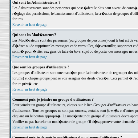
Qui sont les Administrateurs ?
Les Administrateurs sont des personnes qui poss�dent le plus haut niveau de contr�le 
r�glage des permissions, le bannissement d'utilisateurs, la cr�ation de groupes d'uti
forums.
Revenir en haut de page
Qui sont les Mod�rateurs?
Les Mod�rateurs sont des personnes (ou groupes de personnes) dont le but est de veil
d'�diter ou de supprimer les messages et de verrouiller, d�verrouiller, supprimer 
sont l� pour �viter aux gens de faire du
hors-sujet
ou de poster des messages ne res
Revenir en haut de page
Que sont les groupes d'utilisateurs ?
Les groupes d'utilisateurs sont une mani�re pour l'administrateur de regrouper des util
forums) et chaque groupe peut se voir assigner des droits d'acc�s. Ceci permet � 
forum priv�, etc.
Revenir en haut de page
Comment puis-je joindre un groupe d'utilisateurs ?
Pour joindre un groupe d'utilisateurs, cliquez sur le lien
Groupes d'utilisateurs
en haut
d'utilisateurs. Tous les groupes ne sont pas
ouverts
; certains sont
ferm�s
et d'autres p
cliquant sur le bouton appropri�. Le mod�rateur du groupe d'utilisateurs devra appro
Veuillez ne pas harceler un mod�rateur de groupe s'il d�sapprouve votre demande; il 
Revenir en haut de page
Comment puis-je devenir le mod�rateur d'un groupe d'utilisateurs ?