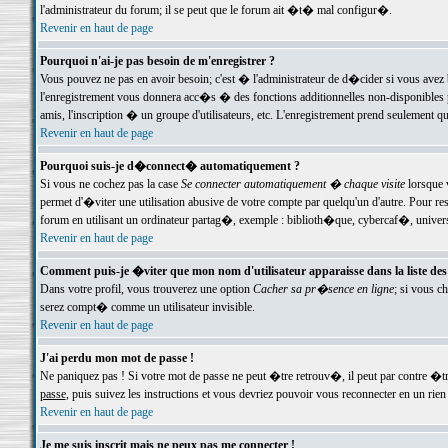
l'administrateur du forum; il se peut que le forum ait �t� mal configur�.
Revenir en haut de page
Pourquoi n'ai-je pas besoin de m'enregistrer ?
Vous pouvez ne pas en avoir besoin; c'est � l'administrateur de d�cider si vous avez 
l'enregistrement vous donnera acc�s � des fonctions additionnelles non-disponibles p
amis, l'inscription � un groupe d'utilisateurs, etc. L'enregistrement prend seulement q
Revenir en haut de page
Pourquoi suis-je d�connect� automatiquement ?
Si vous ne cochez pas la case
Se connecter automatiquement � chaque visite
lorsque 
permet d'�viter une utilisation abusive de votre compte par quelqu'un d'autre. Pour 
forum en utilisant un ordinateur partag�, exemple : biblioth�que, cybercaf�, univers
Revenir en haut de page
Comment puis-je �viter que mon nom d'utilisateur apparaisse dans la liste des u
Dans votre profil, vous trouverez une option
Cacher sa pr�sence en ligne
; si vous c
serez compt� comme un utilisateur invisible.
Revenir en haut de page
J'ai perdu mon mot de passe !
Ne paniquez pas ! Si votre mot de passe ne peut �tre retrouv�, il peut par contre �tre
passe
, puis suivez les instructions et vous devriez pouvoir vous reconnecter en un rien
Revenir en haut de page
Je me suis inscrit mais ne peux pas me connecter !