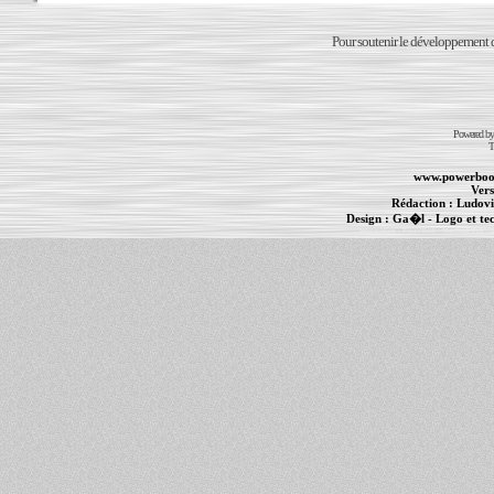
Pour soutenir le développement du
Powered b
T
www.powerboo
Vers
Rédaction :
Ludovi
Design :
Ga�l
- Logo et te
Informations :
PowerBook
-
MacBook Pro
-
i