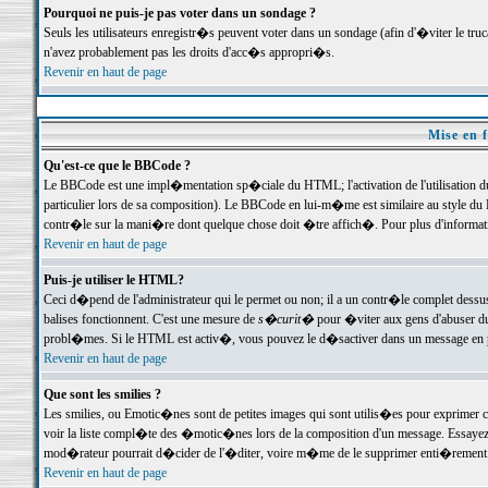
Pourquoi ne puis-je pas voter dans un sondage ?
Seuls les utilisateurs enregistr�s peuvent voter dans un sondage (afin d'�viter le tr
n'avez probablement pas les droits d'acc�s appropri�s.
Revenir en haut de page
Mise en f
Qu'est-ce que le BBCode ?
Le BBCode est une impl�mentation sp�ciale du HTML; l'activation de l'utilisation 
particulier lors de sa composition). Le BBCode en lui-m�me est similaire au style du H
contr�le sur la mani�re dont quelque chose doit �tre affich�. Pour plus d'information
Revenir en haut de page
Puis-je utiliser le HTML?
Ceci d�pend de l'administrateur qui le permet ou non; il a un contr�le complet dessu
balises fonctionnent. C'est une mesure de
s�curit�
pour �viter aux gens d'abuser du 
probl�mes. Si le HTML est activ�, vous pouvez le d�sactiver dans un message en par
Revenir en haut de page
Que sont les smilies ?
Les smilies, ou Emotic�nes sont de petites images qui sont utilis�es pour exprimer certa
voir la liste compl�te des �motic�nes lors de la composition d'un message. Essayez de 
mod�rateur pourrait d�cider de l'�diter, voire m�me de le supprimer enti�rement
Revenir en haut de page