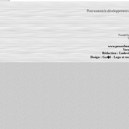
Pour soutenir le développement du
Powered b
T
www.powerboo
Vers
Rédaction :
Ludovi
Design :
Ga�l
- Logo et te
Informations :
PowerBook
-
MacBook Pro
-
i