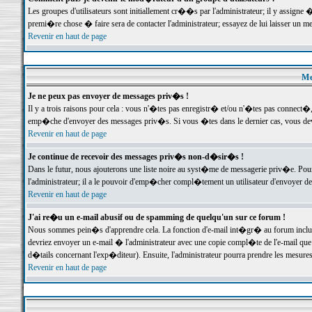
Les groupes d'utilisateurs sont initiallement cr��s par l'administrateur; il y assign
premi�re chose � faire sera de contacter l'administrateur; essayez de lui laisser un 
Revenir en haut de page
Me
Je ne peux pas envoyer de messages priv�s !
Il y a trois raisons pour cela : vous n'�tes pas enregistr� et/ou n'�tes pas connect�
emp�che d'envoyer des messages priv�s. Si vous �tes dans le dernier cas, vous devr
Revenir en haut de page
Je continue de recevoir des messages priv�s non-d�sir�s !
Dans le futur, nous ajouterons une liste noire au syst�me de messagerie priv�e. P
l'administrateur; il a le pouvoir d'emp�cher compl�tement un utilisateur d'envoyer 
Revenir en haut de page
J'ai re�u un e-mail abusif ou de spamming de quelqu'un sur ce forum !
Nous sommes pein�s d'apprendre cela. La fonction d'e-mail int�gr� au forum inclut d
devriez envoyer un e-mail � l'administrateur avec une copie compl�te de l'e-mail que v
d�tails concernant l'exp�diteur). Ensuite, l'administrateur pourra prendre les mesure
Revenir en haut de page