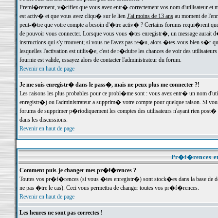
Premi�rement, v�rifiez que vous avez entr� correctement vos nom d'utilisateur et mo
est activ� et que vous avez cliqu� sur le lien
J'ai moins de 13 ans
au moment de l'enre
peut-�tre que votre compte a besoin d'�tre activ� ? Certains forums requi�rent que 
de pouvoir vous connecter. Lorsque vous vous �tes enregistr�, un message aurait d� v
instructions qui s'y trouvent; si vous ne l'avez pas re�u, alors �tes-vous bien s�r que
lesquelles l'activation est utilis�e, c'est de r�duire les chances de voir des utilis
fournie est valide, essayez alors de contacter l'administrateur du forum.
Revenir en haut de page
Je me suis enregistr� dans le pass�, mais ne peux plus me connecter ?!
Les raisons les plus probables pour ce probl�me sont : vous avez entr� un nom d'ut
enregistr�) ou l'administrateur a supprim� votre compte pour quelque raison. Si vous 
forums de supprimer p�riodiquement les comptes des utilisateurs n'ayant rien post� a
dans les discussions.
Revenir en haut de page
Pr�f�rences et
Comment puis-je changer mes pr�f�rences ?
Toutes vos pr�f�rences (si vous �tes enregistr�) sont stock�es dans la base de don
ne pas �tre le cas). Ceci vous permettra de changer toutes vos pr�f�rences.
Revenir en haut de page
Les heures ne sont pas correctes !