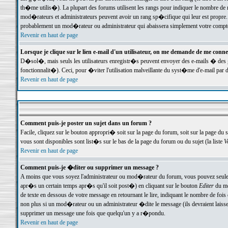
th�me utilis�). La plupart des forums utilisent les rangs pour indiquer le nombre de m
mod�rateurs et administrateurs peuvent avoir un rang sp�cifique qui leur est propre. 
probablement un mod�rateur ou administrateur qui abaissera simplement votre compte
Revenir en haut de page
Lorsque je clique sur le lien e-mail d'un utilisateur, on me demande de me conne
D�sol�, mais seuls les utilisateurs enregistr�s peuvent envoyer des e-mails � des ge
fonctionnalit�). Ceci, pour �viter l'utilisation malveillante du syst�me d'e-mail par 
Revenir en haut de page
Comment puis-je poster un sujet dans un forum ?
Facile, cliquez sur le bouton appropri� soit sur la page du forum, soit sur la page du 
vous sont disponibles sont list�s sur le bas de la page du forum ou du sujet (la liste
V
Revenir en haut de page
Comment puis-je �diter ou supprimer un message ?
A moins que vous soyez l'administrateur ou mod�rateur du forum, vous pouvez seul
apr�s un certain temps apr�s qu'il soit post�) en cliquant sur le bouton
Editer
du me
de texte en dessous de votre message en retournant le lire, indiquant le nombre de fo
non plus si un mod�rateur ou un administrateur �dite le message (ils devraient laisser
supprimer un message une fois que quelqu'un y a r�pondu.
Revenir en haut de page