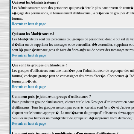
Qui sont les Administrateurs ?
Les Administrateurs sont des personnes qui poss�dent le plus haut niveau de contr�le 
r�glage des permissions, le bannissement d'utilisateurs, la cr�ation de groupes d'uti
forums.
Revenir en haut de page
Qui sont les Mod�rateurs?
Les Mod�rateurs sont des personnes (ou groupes de personnes) dont le but est de veil
d'�diter ou de supprimer les messages et de verrouiller, d�verrouiller, supprimer 
sont l� pour �viter aux gens de faire du
hors-sujet
ou de poster des messages ne res
Revenir en haut de page
Que sont les groupes d'utilisateurs ?
Les groupes d'utilisateurs sont une mani�re pour l'administrateur de regrouper des util
forums) et chaque groupe peut se voir assigner des droits d'acc�s. Ceci permet � 
forum priv�, etc.
Revenir en haut de page
Comment puis-je joindre un groupe d'utilisateurs ?
Pour joindre un groupe d'utilisateurs, cliquez sur le lien
Groupes d'utilisateurs
en haut
d'utilisateurs. Tous les groupes ne sont pas
ouverts
; certains sont
ferm�s
et d'autres p
cliquant sur le bouton appropri�. Le mod�rateur du groupe d'utilisateurs devra appro
Veuillez ne pas harceler un mod�rateur de groupe s'il d�sapprouve votre demande; il 
Revenir en haut de page
Comment puis-je devenir le mod�rateur d'un groupe d'utilisateurs ?