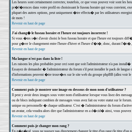
Les heures sont certainement correctes; toutefois, ce que vous pouvez voir sont les he
pr�f�rences dans votre profil en choisissant le fuseau horaire qui vous convient, exe
plupart des autres options, peut uniquement �tre effectu� par les utilisateurs enregis
de mots !
Revenir en haut de page
J'ai chang� le fuseau horaire et l'heure est toujours incorrecte !
Si vous �tes s�r d'avoir choisi le bon fuseau horaire et que l'heure est toujours d
pour g�rer le changement entre l'heure d'hiver et l'heure d'�t�; donc, durant l'�t�,
Revenir en haut de page
Ma langue n'est pas dans la liste !
Les raisons les plus probables pour ceci sont que soit l'administrateur n'a pas install�
Essayez de demander � l'administrateur du forum s'il peut installer le pack de langue d
d'informations peuvent �tre trouv�es sur le site web du groupe phpBB (allez voir le l
Revenir en haut de page
Comment puis-je montrer une image en dessous de mon nom d'utilisateur ?
Il peut y avoir deux images sous votre nom d'utilisateur lorsque vous lisez des mess
ou de blocs indiquant combien de messages vous avez fait ou votre statut sur le for
unique ou personnelle � chaque utilisateur. C'est � l'administrateur du forum d'activer
un avatar, cela voudra alors dire que l'administrateur en a d�cid� ainsi, vous pouvez
Revenir en haut de page
Comment puis-je changer mon rang ?
En g�n�ral, vous ne pouvez pas directement changer le titre d'un rang (le titre d'un ra