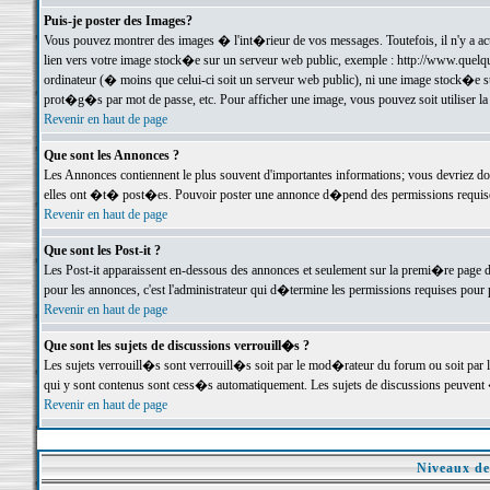
Puis-je poster des Images?
Vous pouvez montrer des images � l'int�rieur de vos messages. Toutefois, il n'y a 
lien vers votre image stock�e sur un serveur web public, exemple : http://www.quelq
ordinateur (� moins que celui-ci soit un serveur web public), ni une image stock�e su
prot�g�s par mot de passe, etc. Pour afficher une image, vous pouvez soit utiliser 
Revenir en haut de page
Que sont les Annonces ?
Les Annonces contiennent le plus souvent d'importantes informations; vous devriez d
elles ont �t� post�es. Pouvoir poster une annonce d�pend des permissions requises;
Revenir en haut de page
Que sont les Post-it ?
Les Post-it apparaissent en-dessous des annonces et seulement sur la premi�re page 
pour les annonces, c'est l'administrateur qui d�termine les permissions requises pour 
Revenir en haut de page
Que sont les sujets de discussions verrouill�s ?
Les sujets verrouill�s sont verrouill�s soit par le mod�rateur du forum ou soit par 
qui y sont contenus sont cess�s automatiquement. Les sujets de discussions peuvent 
Revenir en haut de page
Niveaux de