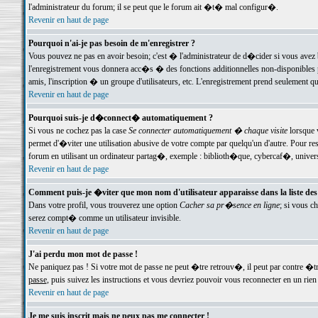
l'administrateur du forum; il se peut que le forum ait �t� mal configur�.
Revenir en haut de page
Pourquoi n'ai-je pas besoin de m'enregistrer ?
Vous pouvez ne pas en avoir besoin; c'est � l'administrateur de d�cider si vous avez 
l'enregistrement vous donnera acc�s � des fonctions additionnelles non-disponibles p
amis, l'inscription � un groupe d'utilisateurs, etc. L'enregistrement prend seulement q
Revenir en haut de page
Pourquoi suis-je d�connect� automatiquement ?
Si vous ne cochez pas la case
Se connecter automatiquement � chaque visite
lorsque 
permet d'�viter une utilisation abusive de votre compte par quelqu'un d'autre. Pour 
forum en utilisant un ordinateur partag�, exemple : biblioth�que, cybercaf�, univers
Revenir en haut de page
Comment puis-je �viter que mon nom d'utilisateur apparaisse dans la liste des u
Dans votre profil, vous trouverez une option
Cacher sa pr�sence en ligne
; si vous c
serez compt� comme un utilisateur invisible.
Revenir en haut de page
J'ai perdu mon mot de passe !
Ne paniquez pas ! Si votre mot de passe ne peut �tre retrouv�, il peut par contre �tre
passe
, puis suivez les instructions et vous devriez pouvoir vous reconnecter en un rien
Revenir en haut de page
Je me suis inscrit mais ne peux pas me connecter !