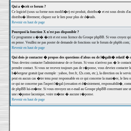
Qui a �crit ce forum ?
Ce logiciel (sous sa forme non modifi�e) est produit, distribu� et est sous droits d'a
distribu� librement; cliquez sur le lien pour plus de d�tails.
Revenir en haut de page
Pourquoi la fonction X n'est pas disponible ?
Ce programme a �t� �crit et est sous licence du Groupe phpBB. Si vous croyez qu'un
en pense. Veuillez ne pas poster de demande de fonctions sur le forum de phpbb.com; 
Revenir en haut de page
Qui dois-je contacter � propos des questions d'abus ou de l�galit� relatif � 
Vous devriez contacter l'administrateur de ce forum. Si vous n'arrivez pas � le conta
prendre contact. Si vous ne recevez toujours pas de r�ponse, vous devriez contacter 
h�bergeur gratuit (par exemple : yahoo, free.fr, f2s.com, etc.), la direction ou le se
peut en aucun cas �tre tenu pour responsable en ce qui concerne la mani�re, le lieu ou 
ce qui ne concerne pas l'aspect l�gal (cessation et d�sistement, responsabilit�, comm
de phpBB lui-m�me. Si vous envoyez un e-mail au Groupe phpBB concernant une utili
une r�ponse laconique, voire m�me � aucune r�ponse.
Revenir en haut de page