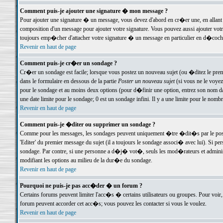
Comment puis-je ajouter une signature � mon message ?
Pour ajouter une signature � un message, vous devez d'abord en cr�er une, en allant
composition d'un message pour ajouter votre signature. Vous pouvez aussi ajouter vot
toujours emp�cher d'attacher votre signature � un message en particulier en d�cochan
Revenir en haut de page
Comment puis-je cr�er un sondage ?
Cr�er un sondage est facile; lorsque vous postez un nouveau sujet (ou �ditez le premie
dans le formulaire en dessous de la partie
Poster un nouveau sujet
(si vous ne le voyez
pour le sondage et au moins deux options (pour d�finir une option, entrez son nom d
une date limite pour le sondage; 0 est un sondage infini. Il y a une limite pour le nomb
Revenir en haut de page
Comment puis-je �diter ou supprimer un sondage ?
Comme pour les messages, les sondages peuvent uniquement �tre �dit�s par le poste
'Editer' du premier message du sujet (il a toujours le sondage associ� avec lui). Si 
sondage. Par contre, si une personne a d�j� vot�, seuls les mod�rateurs et administ
modifiant les options au milieu de la dur�e du sondage.
Revenir en haut de page
Pourquoi ne puis-je pas acc�der � un forum ?
Certains forums peuvent limiter l'acc�s � certains utilisateurs ou groupes. Pour voir, 
forum peuvent accorder cet acc�s; vous pouvez les contacter si vous le voulez.
Revenir en haut de page