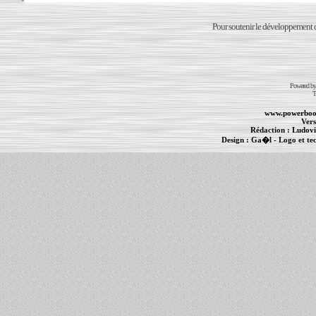
Pour soutenir le développement du
Powered b
T
www.powerboo
Vers
Rédaction :
Ludovi
Design :
Ga�l
- Logo et te
Informations :
PowerBook
-
MacBook Pro
-
i