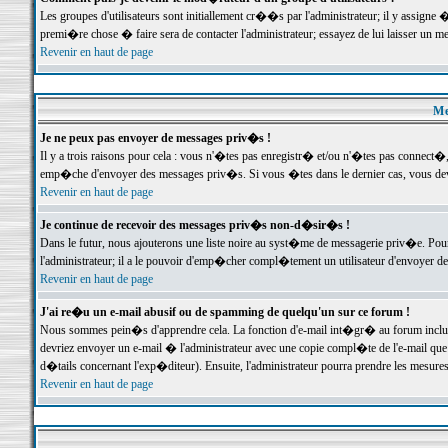
Les groupes d'utilisateurs sont initiallement cr��s par l'administrateur; il y assign
premi�re chose � faire sera de contacter l'administrateur; essayez de lui laisser un 
Revenir en haut de page
Me
Je ne peux pas envoyer de messages priv�s !
Il y a trois raisons pour cela : vous n'�tes pas enregistr� et/ou n'�tes pas connect�
emp�che d'envoyer des messages priv�s. Si vous �tes dans le dernier cas, vous devr
Revenir en haut de page
Je continue de recevoir des messages priv�s non-d�sir�s !
Dans le futur, nous ajouterons une liste noire au syst�me de messagerie priv�e. P
l'administrateur; il a le pouvoir d'emp�cher compl�tement un utilisateur d'envoyer 
Revenir en haut de page
J'ai re�u un e-mail abusif ou de spamming de quelqu'un sur ce forum !
Nous sommes pein�s d'apprendre cela. La fonction d'e-mail int�gr� au forum inclut d
devriez envoyer un e-mail � l'administrateur avec une copie compl�te de l'e-mail que v
d�tails concernant l'exp�diteur). Ensuite, l'administrateur pourra prendre les mesure
Revenir en haut de page