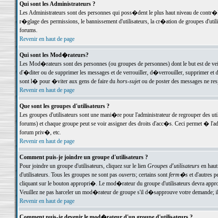
Qui sont les Administrateurs ?
Les Administrateurs sont des personnes qui poss�dent le plus haut niveau de contr�le 
r�glage des permissions, le bannissement d'utilisateurs, la cr�ation de groupes d'uti
forums.
Revenir en haut de page
Qui sont les Mod�rateurs?
Les Mod�rateurs sont des personnes (ou groupes de personnes) dont le but est de veil
d'�diter ou de supprimer les messages et de verrouiller, d�verrouiller, supprimer 
sont l� pour �viter aux gens de faire du
hors-sujet
ou de poster des messages ne res
Revenir en haut de page
Que sont les groupes d'utilisateurs ?
Les groupes d'utilisateurs sont une mani�re pour l'administrateur de regrouper des util
forums) et chaque groupe peut se voir assigner des droits d'acc�s. Ceci permet � 
forum priv�, etc.
Revenir en haut de page
Comment puis-je joindre un groupe d'utilisateurs ?
Pour joindre un groupe d'utilisateurs, cliquez sur le lien
Groupes d'utilisateurs
en haut
d'utilisateurs. Tous les groupes ne sont pas
ouverts
; certains sont
ferm�s
et d'autres p
cliquant sur le bouton appropri�. Le mod�rateur du groupe d'utilisateurs devra appro
Veuillez ne pas harceler un mod�rateur de groupe s'il d�sapprouve votre demande; il 
Revenir en haut de page
Comment puis-je devenir le mod�rateur d'un groupe d'utilisateurs ?