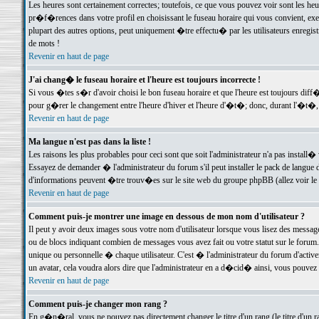
Les heures sont certainement correctes; toutefois, ce que vous pouvez voir sont les he
pr�f�rences dans votre profil en choisissant le fuseau horaire qui vous convient, exe
plupart des autres options, peut uniquement �tre effectu� par les utilisateurs enregis
de mots !
Revenir en haut de page
J'ai chang� le fuseau horaire et l'heure est toujours incorrecte !
Si vous �tes s�r d'avoir choisi le bon fuseau horaire et que l'heure est toujours d
pour g�rer le changement entre l'heure d'hiver et l'heure d'�t�; donc, durant l'�t�,
Revenir en haut de page
Ma langue n'est pas dans la liste !
Les raisons les plus probables pour ceci sont que soit l'administrateur n'a pas install�
Essayez de demander � l'administrateur du forum s'il peut installer le pack de langue d
d'informations peuvent �tre trouv�es sur le site web du groupe phpBB (allez voir le l
Revenir en haut de page
Comment puis-je montrer une image en dessous de mon nom d'utilisateur ?
Il peut y avoir deux images sous votre nom d'utilisateur lorsque vous lisez des mess
ou de blocs indiquant combien de messages vous avez fait ou votre statut sur le for
unique ou personnelle � chaque utilisateur. C'est � l'administrateur du forum d'activer
un avatar, cela voudra alors dire que l'administrateur en a d�cid� ainsi, vous pouvez
Revenir en haut de page
Comment puis-je changer mon rang ?
En g�n�ral, vous ne pouvez pas directement changer le titre d'un rang (le titre d'un ra