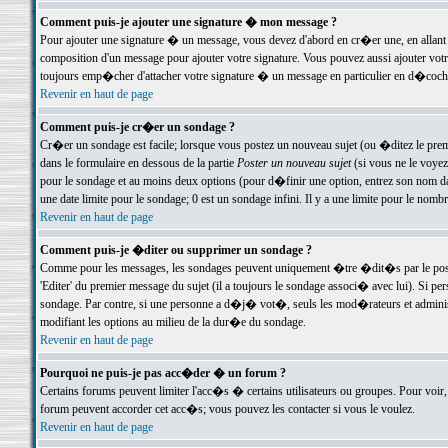
Comment puis-je ajouter une signature � mon message ?
Pour ajouter une signature � un message, vous devez d'abord en cr�er une, en allant
composition d'un message pour ajouter votre signature. Vous pouvez aussi ajouter vot
toujours emp�cher d'attacher votre signature � un message en particulier en d�cochan
Revenir en haut de page
Comment puis-je cr�er un sondage ?
Cr�er un sondage est facile; lorsque vous postez un nouveau sujet (ou �ditez le premie
dans le formulaire en dessous de la partie
Poster un nouveau sujet
(si vous ne le voyez
pour le sondage et au moins deux options (pour d�finir une option, entrez son nom d
une date limite pour le sondage; 0 est un sondage infini. Il y a une limite pour le nomb
Revenir en haut de page
Comment puis-je �diter ou supprimer un sondage ?
Comme pour les messages, les sondages peuvent uniquement �tre �dit�s par le poste
'Editer' du premier message du sujet (il a toujours le sondage associ� avec lui). Si 
sondage. Par contre, si une personne a d�j� vot�, seuls les mod�rateurs et administ
modifiant les options au milieu de la dur�e du sondage.
Revenir en haut de page
Pourquoi ne puis-je pas acc�der � un forum ?
Certains forums peuvent limiter l'acc�s � certains utilisateurs ou groupes. Pour voir, 
forum peuvent accorder cet acc�s; vous pouvez les contacter si vous le voulez.
Revenir en haut de page