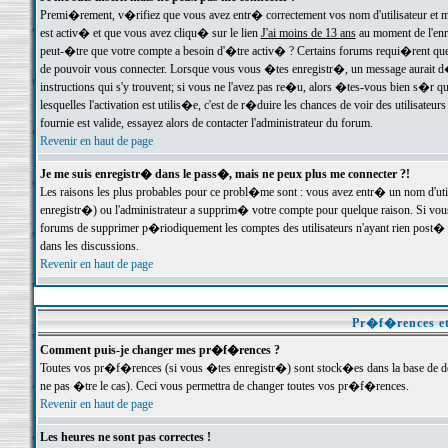
Premi�rement, v�rifiez que vous avez entr� correctement vos nom d'utilisateur et mo
est activ� et que vous avez cliqu� sur le lien
J'ai moins de 13 ans
au moment de l'enre
peut-�tre que votre compte a besoin d'�tre activ� ? Certains forums requi�rent que 
de pouvoir vous connecter. Lorsque vous vous �tes enregistr�, un message aurait d� v
instructions qui s'y trouvent; si vous ne l'avez pas re�u, alors �tes-vous bien s�r que
lesquelles l'activation est utilis�e, c'est de r�duire les chances de voir des utilis
fournie est valide, essayez alors de contacter l'administrateur du forum.
Revenir en haut de page
Je me suis enregistr� dans le pass�, mais ne peux plus me connecter ?!
Les raisons les plus probables pour ce probl�me sont : vous avez entr� un nom d'ut
enregistr�) ou l'administrateur a supprim� votre compte pour quelque raison. Si vous 
forums de supprimer p�riodiquement les comptes des utilisateurs n'ayant rien post� a
dans les discussions.
Revenir en haut de page
Pr�f�rences et
Comment puis-je changer mes pr�f�rences ?
Toutes vos pr�f�rences (si vous �tes enregistr�) sont stock�es dans la base de don
ne pas �tre le cas). Ceci vous permettra de changer toutes vos pr�f�rences.
Revenir en haut de page
Les heures ne sont pas correctes !