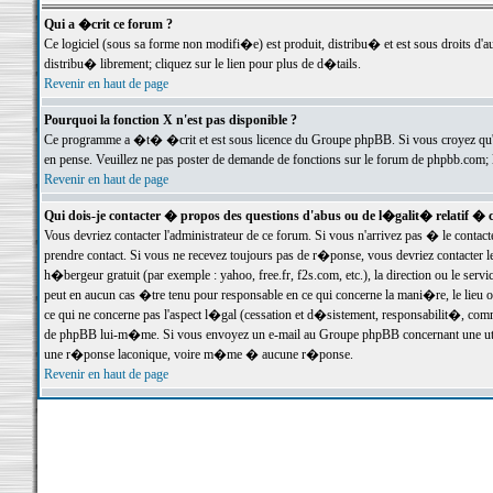
Qui a �crit ce forum ?
Ce logiciel (sous sa forme non modifi�e) est produit, distribu� et est sous droits d'a
distribu� librement; cliquez sur le lien pour plus de d�tails.
Revenir en haut de page
Pourquoi la fonction X n'est pas disponible ?
Ce programme a �t� �crit et est sous licence du Groupe phpBB. Si vous croyez qu'un
en pense. Veuillez ne pas poster de demande de fonctions sur le forum de phpbb.com; 
Revenir en haut de page
Qui dois-je contacter � propos des questions d'abus ou de l�galit� relatif � 
Vous devriez contacter l'administrateur de ce forum. Si vous n'arrivez pas � le conta
prendre contact. Si vous ne recevez toujours pas de r�ponse, vous devriez contacter 
h�bergeur gratuit (par exemple : yahoo, free.fr, f2s.com, etc.), la direction ou le se
peut en aucun cas �tre tenu pour responsable en ce qui concerne la mani�re, le lieu ou 
ce qui ne concerne pas l'aspect l�gal (cessation et d�sistement, responsabilit�, comm
de phpBB lui-m�me. Si vous envoyez un e-mail au Groupe phpBB concernant une utili
une r�ponse laconique, voire m�me � aucune r�ponse.
Revenir en haut de page