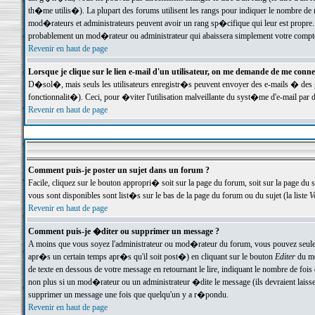
th�me utilis�). La plupart des forums utilisent les rangs pour indiquer le nombre de m
mod�rateurs et administrateurs peuvent avoir un rang sp�cifique qui leur est propre. 
probablement un mod�rateur ou administrateur qui abaissera simplement votre compte
Revenir en haut de page
Lorsque je clique sur le lien e-mail d'un utilisateur, on me demande de me conne
D�sol�, mais seuls les utilisateurs enregistr�s peuvent envoyer des e-mails � des ge
fonctionnalit�). Ceci, pour �viter l'utilisation malveillante du syst�me d'e-mail par 
Revenir en haut de page
Comment puis-je poster un sujet dans un forum ?
Facile, cliquez sur le bouton appropri� soit sur la page du forum, soit sur la page du 
vous sont disponibles sont list�s sur le bas de la page du forum ou du sujet (la liste
V
Revenir en haut de page
Comment puis-je �diter ou supprimer un message ?
A moins que vous soyez l'administrateur ou mod�rateur du forum, vous pouvez seul
apr�s un certain temps apr�s qu'il soit post�) en cliquant sur le bouton
Editer
du me
de texte en dessous de votre message en retournant le lire, indiquant le nombre de fo
non plus si un mod�rateur ou un administrateur �dite le message (ils devraient laisser
supprimer un message une fois que quelqu'un y a r�pondu.
Revenir en haut de page