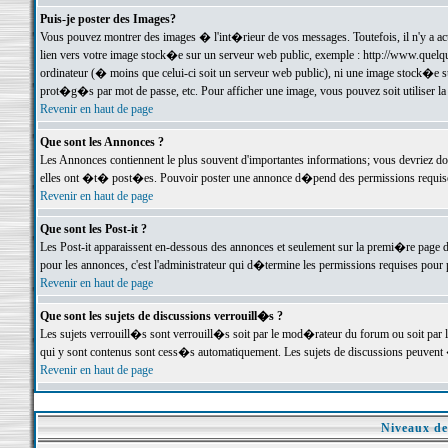
Puis-je poster des Images?
Vous pouvez montrer des images � l'int�rieur de vos messages. Toutefois, il n'y a 
lien vers votre image stock�e sur un serveur web public, exemple : http://www.quelq
ordinateur (� moins que celui-ci soit un serveur web public), ni une image stock�e su
prot�g�s par mot de passe, etc. Pour afficher une image, vous pouvez soit utiliser 
Revenir en haut de page
Que sont les Annonces ?
Les Annonces contiennent le plus souvent d'importantes informations; vous devriez d
elles ont �t� post�es. Pouvoir poster une annonce d�pend des permissions requises;
Revenir en haut de page
Que sont les Post-it ?
Les Post-it apparaissent en-dessous des annonces et seulement sur la premi�re page 
pour les annonces, c'est l'administrateur qui d�termine les permissions requises pour 
Revenir en haut de page
Que sont les sujets de discussions verrouill�s ?
Les sujets verrouill�s sont verrouill�s soit par le mod�rateur du forum ou soit par 
qui y sont contenus sont cess�s automatiquement. Les sujets de discussions peuvent 
Revenir en haut de page
Niveaux de