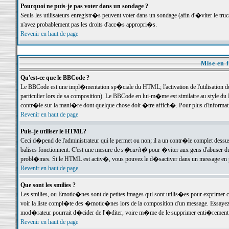
Pourquoi ne puis-je pas voter dans un sondage ?
Seuls les utilisateurs enregistr�s peuvent voter dans un sondage (afin d'�viter le tr
n'avez probablement pas les droits d'acc�s appropri�s.
Revenir en haut de page
Mise en f
Qu'est-ce que le BBCode ?
Le BBCode est une impl�mentation sp�ciale du HTML; l'activation de l'utilisation 
particulier lors de sa composition). Le BBCode en lui-m�me est similaire au style du H
contr�le sur la mani�re dont quelque chose doit �tre affich�. Pour plus d'information
Revenir en haut de page
Puis-je utiliser le HTML?
Ceci d�pend de l'administrateur qui le permet ou non; il a un contr�le complet dessu
balises fonctionnent. C'est une mesure de
s�curit�
pour �viter aux gens d'abuser du 
probl�mes. Si le HTML est activ�, vous pouvez le d�sactiver dans un message en par
Revenir en haut de page
Que sont les smilies ?
Les smilies, ou Emotic�nes sont de petites images qui sont utilis�es pour exprimer certa
voir la liste compl�te des �motic�nes lors de la composition d'un message. Essayez de 
mod�rateur pourrait d�cider de l'�diter, voire m�me de le supprimer enti�rement
Revenir en haut de page