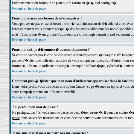
l'administrateur du forum; il se peut que le forum ait �t� mal configur�.
Revenir en haut de page
Pourquoi n'ai-je pas besoin de m'enregistrer ?
Vous pouvez ne pas en avoir besoin; c'est � l'administrateur de d�cider si vous avez 
l'enregistrement vous donnera acc�s � des fonctions additionnelles non-disponibles p
amis, l'inscription � un groupe d'utilisateurs, etc. L'enregistrement prend seulement q
Revenir en haut de page
Pourquoi suis-je d�connect� automatiquement ?
Si vous ne cochez pas la case
Se connecter automatiquement � chaque visite
lorsque 
permet d'�viter une utilisation abusive de votre compte par quelqu'un d'autre. Pour 
forum en utilisant un ordinateur partag�, exemple : biblioth�que, cybercaf�, univers
Revenir en haut de page
Comment puis-je �viter que mon nom d'utilisateur apparaisse dans la liste des u
Dans votre profil, vous trouverez une option
Cacher sa pr�sence en ligne
; si vous c
serez compt� comme un utilisateur invisible.
Revenir en haut de page
J'ai perdu mon mot de passe !
Ne paniquez pas ! Si votre mot de passe ne peut �tre retrouv�, il peut par contre �tre
passe
, puis suivez les instructions et vous devriez pouvoir vous reconnecter en un rien
Revenir en haut de page
Je me suis inscrit mais ne peux pas me connecter !