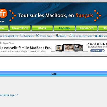
ade !
général
-
Aller au menu de la rubrique
ook
PowerBook
iBook
Forums
Annonces
Do
ste des Membres
Groupes
S'enregistrer
Profil
Se connecter pour v�rifier se
Aide
teurs en ligne ?