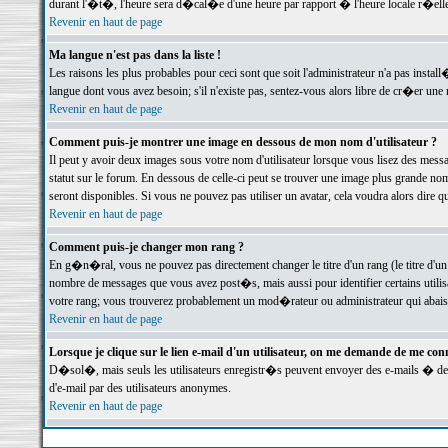
durant l'�t�, l'heure sera d�cal�e d'une heure par rapport � l'heure locale r�elle
Revenir en haut de page
Ma langue n'est pas dans la liste !
Les raisons les plus probables pour ceci sont que soit l'administrateur n'a pas instal
langue dont vous avez besoin; s'il n'existe pas, sentez-vous alors libre de cr�er un
Revenir en haut de page
Comment puis-je montrer une image en dessous de mon nom d'utilisateur ?
Il peut y avoir deux images sous votre nom d'utilisateur lorsque vous lisez des me
statut sur le forum. En dessous de celle-ci peut se trouver une image plus grande n
seront disponibles. Si vous ne pouvez pas utiliser un avatar, cela voudra alors dire
Revenir en haut de page
Comment puis-je changer mon rang ?
En g�n�ral, vous ne pouvez pas directement changer le titre d'un rang (le titre d'un 
nombre de messages que vous avez post�s, mais aussi pour identifier certains utilisa
votre rang; vous trouverez probablement un mod�rateur ou administrateur qui abais
Revenir en haut de page
Lorsque je clique sur le lien e-mail d'un utilisateur, on me demande de me conn
D�sol�, mais seuls les utilisateurs enregistr�s peuvent envoyer des e-mails � des 
d'e-mail par des utilisateurs anonymes.
Revenir en haut de page