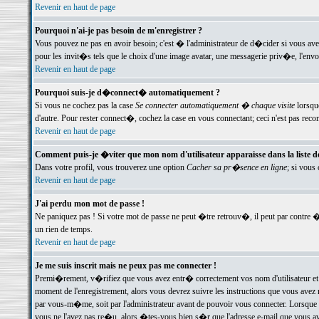
Revenir en haut de page
Pourquoi n'ai-je pas besoin de m'enregistrer ?
Vous pouvez ne pas en avoir besoin; c'est � l'administrateur de d�cider si vous av
pour les invit�s tels que le choix d'une image avatar, une messagerie priv�e, l'envo
Revenir en haut de page
Pourquoi suis-je d�connect� automatiquement ?
Si vous ne cochez pas la case
Se connecter automatiquement � chaque visite
lorsqu
d'autre. Pour rester connect�, cochez la case en vous connectant; ceci n'est pas r
Revenir en haut de page
Comment puis-je �viter que mon nom d'utilisateur apparaisse dans la liste des
Dans votre profil, vous trouverez une option
Cacher sa pr�sence en ligne
; si vous
Revenir en haut de page
J'ai perdu mon mot de passe !
Ne paniquez pas ! Si votre mot de passe ne peut �tre retrouv�, il peut par contre �t
un rien de temps.
Revenir en haut de page
Je me suis inscrit mais ne peux pas me connecter !
Premi�rement, v�rifiez que vous avez entr� correctement vos nom d'utilisateur et 
moment de l'enregistrement, alors vous devrez suivre les instructions que vous avez
par vous-m�me, soit par l'administrateur avant de pouvoir vous connecter. Lorsque v
vous ne l'avez pas re�u, alors �tes-vous bien s�r que l'adresse e-mail que vous avez 