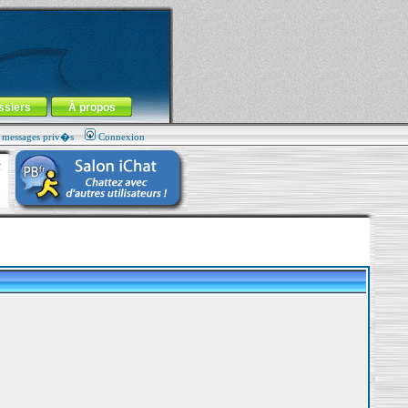
ssiers
À propos
s messages priv�s
Connexion