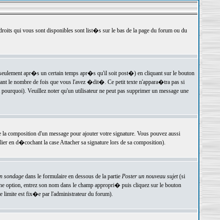
 droits qui vous sont disponibles sont list�s sur le bas de la page du forum ou du
ulement apr�s un certain temps apr�s qu'il soit post�) en cliquant sur le bouton
t le nombre de fois que vous l'avez �dit�. Ce petit texte n'appara�tra pas si
pourquoi). Veuillez noter qu'un utilisateur ne peut pas supprimer un message une
e la composition d'un message pour ajouter votre signature. Vous pouvez aussi
er en d�cochant la case Attacher sa signature lors de sa composition).
un sondage
dans le formulaire en dessous de la partie
Poster un nouveau sujet
(si
une option, entrez son nom dans le champ appropri� puis cliquez sur le bouton
 limite est fix�e par l'administrateur du forum).