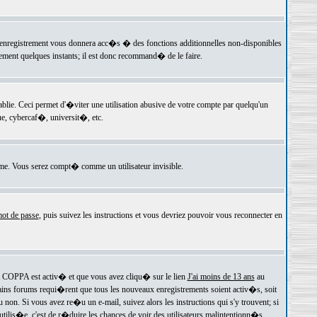
 l'enregistrement vous donnera acc�s � des fonctions additionnelles non-disponibles
lement quelques instants; il est donc recommand� de le faire.
e. Ceci permet d'�viter une utilisation abusive de votre compte par quelqu'un
e, cybercaf�, universit�, etc.
e. Vous serez compt� comme un utilisateur invisible.
ot de passe
, puis suivez les instructions et vous devriez pouvoir vous reconnecter en
rt COPPA est activ� et que vous avez cliqu� sur le lien
J'ai moins de 13 ans
au
tains forums requi�rent que tous les nouveaux enregistrements soient activ�s, soit
on. Si vous avez re�u un e-mail, suivez alors les instructions qui s'y trouvent; si
 utilis�e, c'est de r�duire les chances de voir des utilisateurs malintentionn�s