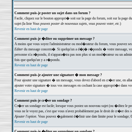
Comment puis-je poster un sujet dans un forum ?
Facile, cliquez sur le bouton appropri� soit sur la page du forum, soit sur la page d
sujet (la liste
Vous pouvez poster de nouveaux sujets, vous pouvez voter, etc.
)
Revenir en haut de page
Comment puis-je �diter ou supprimer un message ?
A moins que vous soyez l'administrateur ou mod�rateur du forum, vous pouvez seul
Editer
du message concern�. Si quelqu'un a d�j� r�pondu � votre message, vous trou
personne n'a r�pondu, il n'appara�tra pas non plus si un mod�rateur ou un administr
fois que quelqu'un y a r�pondu.
Revenir en haut de page
Comment puis-je ajouter une signature � mon message ?
Pour ajouter une signature � un message, vous devez d'abord en cr�er une, en alla
ajouter votre signature � tous vos messages en cochant la case appropri�e dans votr
Revenir en haut de page
Comment puis-je cr�er un sondage ?
Cr�er un sondage est facile; lorsque vous postez un nouveau sujet (ou �ditez le prem
vous ne le voyez pas, c'est que vous n'avez probablement pas le droit de cr�er des 
Ajouter l'option
. Vous pouvez �galement d�finir une date limite pour le sondage; 0 es
Revenir en haut de page
Comment puis-je �diter ou supprimer un sondage ?