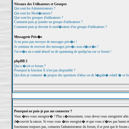
Niveaux des Utilisateurs et Groupes
Qui sont les Administrateurs ?
Qui sont les Mod�rateurs?
Que sont les groupes d'utilisateurs ?
Comment puis-je joindre un groupe d'utilisateurs ?
Comment puis-je devenir le mod�rateur d'un groupe d'utilisateurs ?
Messagerie Priv�e
Je ne peux pas envoyer de messages priv�s !
Je continue de recevoir des messages priv�s non-d�sir�s !
J'ai re�u un e-mail abusif ou de spamming de quelqu'un sur ce forum !
phpBB 2
Qui a �crit ce forum ?
Pourquoi la fonction X n'est pas disponible ?
Qui dois-je contacter � propos des questions d'abus ou de l�galit� relatif � ce f
Pourquoi ne puis-je pas me connecter ?
Vous �tes-vous enregistr� ? Plus s�rieusement, vous devez vous enregistrer afin d
d�couvrir la raison. Si vous vous �tes enregistr� et que vous n'�tes pas banni et
fonctionne toujours pas, contactez l'administrateur du forum; il se peut que le for