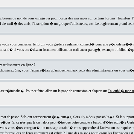
ez besoin ou non de vous enregistrer pour poster des messages sur certains forums. Toutefois,
i d'e-mail � des amis, l'inscription � un groupe d'utilisateurs, etc. L'enregistrement prend seu
e vous vous connectez, le forum vous gardera seulement connect� pour une p�riode pr��tabli
ecommand� si vous acc�dez au forum en utilisant un ordinateur partag�, exemple : biblioth�qu
 utilisateurs en ligne ?
 choisissez
Oui
, vous n'appara�trez qu'uniquement aux yeux des administrateurs ou vous-m�m
re r�initialis�. Pour ce faire, allez sur la page de connexion et cliquez sur
J'ai oubli� mon m
mot de passe. S'ils ont correctement �t� entr�s, alors il y a deux possibilit�s. Si le suppo
 re�ues. Si ce n'est pas le cas, alors peut-�tre que votre compte a besoin d'�tre activ� ? Cer
ous vous �tes enregistr�, un message aurait d� vous apprendre si l'activation est requise ou n
fournie lors de l'enregistrement est valide ? L'une des raisons pour lesquelles l'activation est