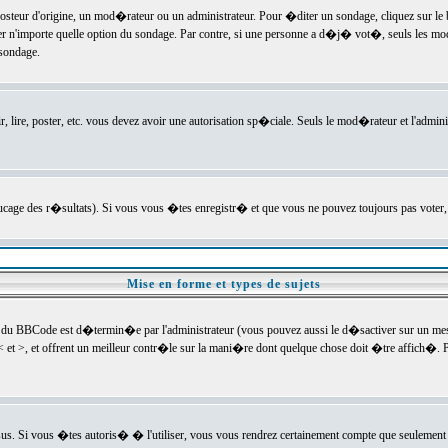
ur d'origine, un mod�rateur ou un administrateur. Pour �diter un sondage, cliquez sur le bou
r n'importe quelle option du sondage. Par contre, si une personne a d�j� vot�, seuls les mod
 sondage.
r, lire, poster, etc. vous devez avoir une autorisation sp�ciale. Seuls le mod�rateur et l'admin
trucage des r�sultats). Si vous vous �tes enregistr� et que vous ne pouvez toujours pas voter
Mise en forme et types de sujets
 du BBCode est d�termin�e par l'administrateur (vous pouvez aussi le d�sactiver sur un mess
< et >, et offrent un meilleur contr�le sur la mani�re dont quelque chose doit �tre affich�. Po
sus. Si vous �tes autoris� � l'utiliser, vous vous rendrez certainement compte que seulement 