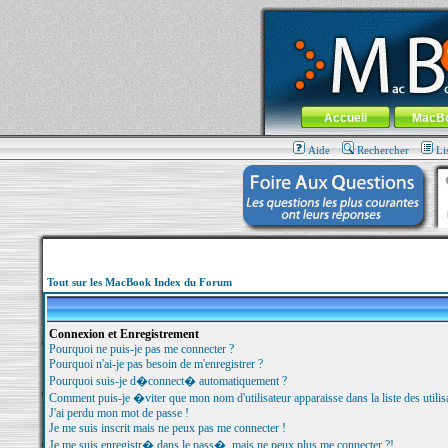
MacBook-fr.com : 100% Apple... 100% nom
Aller au contenu
-
Aller au menu 
Menu général
Accueil
MacB
Aide
Rechercher
Li
Tout sur les MacBook Index du Forum
Connexion et Enregistrement
Pourquoi ne puis-je pas me connecter ?
Pourquoi n'ai-je pas besoin de m'enregistrer ?
Pourquoi suis-je d�connect� automatiquement ?
Comment puis-je �viter que mon nom d'utilisateur apparaisse dans la liste des utilisa
J'ai perdu mon mot de passe !
Je me suis inscrit mais ne peux pas me connecter !
Je me suis enregistr� dans le pass�, mais ne peux plus me connecter ?!