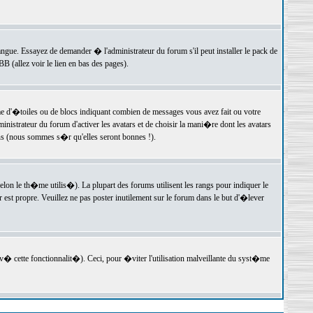
langue. Essayez de demander � l'administrateur du forum s'il peut installer le pack de
 (allez voir le lien en bas des pages).
e d'�toiles ou de blocs indiquant combien de messages vous avez fait ou votre
istrateur du forum d'activer les avatars et de choisir la mani�re dont les avatars
ons (nous sommes s�r qu'elles seront bonnes !).
elon le th�me utilis�). La plupart des forums utilisent les rangs pour indiquer le
est propre. Veuillez ne pas poster inutilement sur le forum dans le but d'�lever
v� cette fonctionnalit�). Ceci, pour �viter l'utilisation malveillante du syst�me