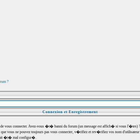
orum ?
Connexion et Enregistrement
e vous connecter. Avez-vous �t� banni du forum (un message est affich� si vous l'�tes) ? Si
 que vous ne pouvez toujours pas vous connecter, v�rifiez et rev�rifiez vos nom d'utilisateu
um ait �t� mal configur�.