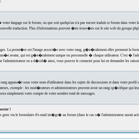
.
l� votre langage sur le forum, ou que soit quelqu'un n'a pas encore traduit ce forum dans votre 
e nouvelle traduction. Plus d'informations peuvent �tre trouv�es sur le site web du groupe phpBB
ssages. La premi�re est l'image associ�e avec votre rang, g�n�ralement elles prennent la form
omm�e avatar, qui est g�n�ralement unique ou personnelle � chaque utilisateur. C'est � l'admin
 que l'administrateur en a d�cid� ainsi, vous pouvez le contacter pour lui en demander les rais
rang appara�t sous votre nom d'utilisateur dans les sujets de discussions et dans votre profil s
teurs, exemple : les mod�rateurs et administrateurs peuvent avoir un rang sp�cifique qui leur 
sera simplement votre compte de votre nombre total de messages.
ecter !
gens via le formulaire d'e-mail int�gr� au forum (dans le cas o� l'administrateur aurait acti