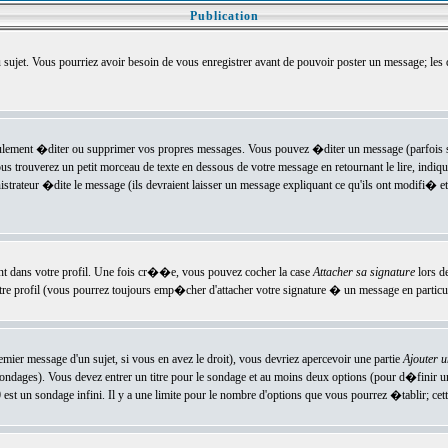
Publication
u sujet. Vous pourriez avoir besoin de vous enregistrer avant de pouvoir poster un message; les
ement �diter ou supprimer vos propres messages. Vous pouvez �diter un message (parfois se
verez un petit morceau de texte en dessous de votre message en retournant le lire, indiquan
ateur �dite le message (ils devraient laisser un message expliquant ce qu'ils ont modifi� et 
nt dans votre profil. Une fois cr��e, vous pouvez cocher la case
Attacher sa signature
lors d
e profil (vous pourrez toujours emp�cher d'attacher votre signature � un message en particuli
ier message d'un sujet, si vous en avez le droit), vous devriez apercevoir une partie
Ajouter 
sondages). Vous devez entrer un titre pour le sondage et au moins deux options (pour d�finir 
t un sondage infini. Il y a une limite pour le nombre d'options que vous pourrez �tablir; cette