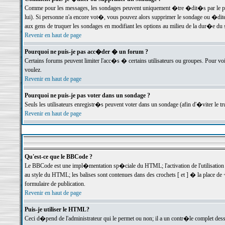
Comme pour les messages, les sondages peuvent uniquement �tre �dit�s par le poste
lui). Si personne n'a encore vot�, vous pouvez alors supprimer le sondage ou �dite
aux gens de truquer les sondages en modifiant les options au milieu de la dur�e du
Revenir en haut de page
Pourquoi ne puis-je pas acc�der � un forum ?
Certains forums peuvent limiter l'acc�s � certains utilisateurs ou groupes. Pour voi
voulez.
Revenir en haut de page
Pourquoi ne puis-je pas voter dans un sondage ?
Seuls les utilisateurs enregistr�s peuvent voter dans un sondage (afin d'�viter le 
Revenir en haut de page
Qu'est-ce que le BBCode ?
Le BBCode est une impl�mentation sp�ciale du HTML; l'activation de l'utilisation
au style du HTML; les balises sont contenues dans des crochets [ et ] � la place de 
formulaire de publication.
Revenir en haut de page
Puis-je utiliser le HTML?
Ceci d�pend de l'administrateur qui le permet ou non; il a un contr�le complet des