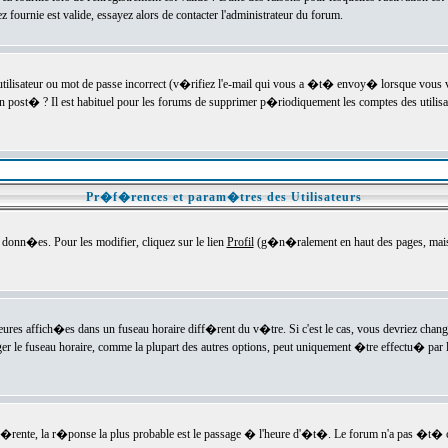
ournie est valide, essayez alors de contacter l'administrateur du forum.
utilisateur ou mot de passe incorrect (v�rifiez l'e-mail qui vous a �t� envoy� lorsque vous
en post� ? Il est habituel pour les forums de supprimer p�riodiquement les comptes des utilisa
Pr�f�rences et param�tres des Utilisateurs
onn�es. Pour les modifier, cliquez sur le lien
Profil
(g�n�ralement en haut des pages, mais c
heures affich�es dans un fuseau horaire diff�rent du v�tre. Si c'est le cas, vous devriez chan
er le fuseau horaire, comme la plupart des autres options, peut uniquement �tre effectu� par l
diff�rente, la r�ponse la plus probable est le passage � l'heure d'�t�. Le forum n'a pas �t�