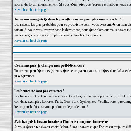
abuser du forum anonymement. Si vous �tes s�r que l'adresse e-mail que vous avez f
Revenir en haut de page
Je me suis enregistr� dans le pass�, mais ne peux plus me connecter ?!
Les raisons les plus probables pour ce probl�me sont : vous avez entr� un nom d'
raison. Si vous vous trouvez dans le dernier cas, peut-�tre alors que vous n'avez ri
vous enregistrer encore et impliquez-vous dans les discussions.
Revenir en haut de page
Comment puis-je changer mes pr�f�rences ?
Toutes vos pr�f�rences (si vous �tes enregistr�) sont stock�es dans la base de d
pr�f�rences.
Revenir en haut de page
Les heures ne sont pas correctes !
Les heures sont certainement correctes; toutefois, ce que vous pouvez voir sont les 
convient, exemple : Londres, Paris, New York, Sydney, etc. Veuillez noter que chang
heure pour le faire, si vous pardonnez le jeu de mots !
Revenir en haut de page
J'ai chang� le fuseau horaire et l'heure est toujours incorrecte !
Si vous �tes s�r d'avoir choisi le bon fuseau horaire et que l'heure est toujours 