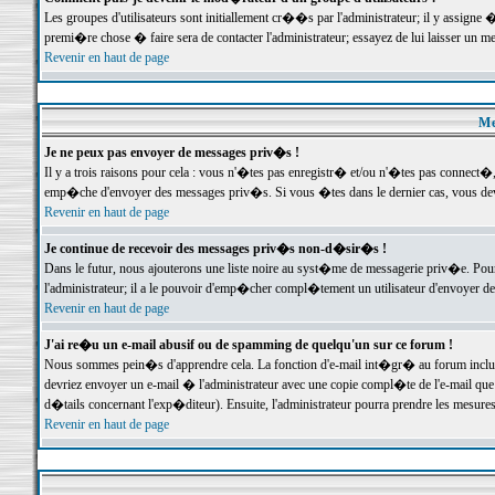
Les groupes d'utilisateurs sont initiallement cr��s par l'administrateur; il y assign
premi�re chose � faire sera de contacter l'administrateur; essayez de lui laisser un 
Revenir en haut de page
Me
Je ne peux pas envoyer de messages priv�s !
Il y a trois raisons pour cela : vous n'�tes pas enregistr� et/ou n'�tes pas connect�
emp�che d'envoyer des messages priv�s. Si vous �tes dans le dernier cas, vous devr
Revenir en haut de page
Je continue de recevoir des messages priv�s non-d�sir�s !
Dans le futur, nous ajouterons une liste noire au syst�me de messagerie priv�e. P
l'administrateur; il a le pouvoir d'emp�cher compl�tement un utilisateur d'envoyer 
Revenir en haut de page
J'ai re�u un e-mail abusif ou de spamming de quelqu'un sur ce forum !
Nous sommes pein�s d'apprendre cela. La fonction d'e-mail int�gr� au forum inclut d
devriez envoyer un e-mail � l'administrateur avec une copie compl�te de l'e-mail que v
d�tails concernant l'exp�diteur). Ensuite, l'administrateur pourra prendre les mesure
Revenir en haut de page