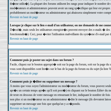
th�me utilis�). La plupart des forums utilisent les rangs pour indiquer le nombre de m
mod�rateurs et administrateurs peuvent avoir un rang sp�cifique qui leur est propre. 
probablement un mod�rateur ou administrateur qui abaissera simplement votre compte
Revenir en haut de page
Lorsque je clique sur le lien e-mail d'un utilisateur, on me demande de me conne
D�sol�, mais seuls les utilisateurs enregistr�s peuvent envoyer des e-mails � des ge
fonctionnalit�). Ceci, pour �viter l'utilisation malveillante du syst�me d'e-mail par 
Revenir en haut de page
Comment puis-je poster un sujet dans un forum ?
Facile, cliquez sur le bouton appropri� soit sur la page du forum, soit sur la page du 
vous sont disponibles sont list�s sur le bas de la page du forum ou du sujet (la liste
V
Revenir en haut de page
Comment puis-je �diter ou supprimer un message ?
A moins que vous soyez l'administrateur ou mod�rateur du forum, vous pouvez seul
apr�s un certain temps apr�s qu'il soit post�) en cliquant sur le bouton
Editer
du me
de texte en dessous de votre message en retournant le lire, indiquant le nombre de fo
non plus si un mod�rateur ou un administrateur �dite le message (ils devraient laisser
supprimer un message une fois que quelqu'un y a r�pondu.
Revenir en haut de page