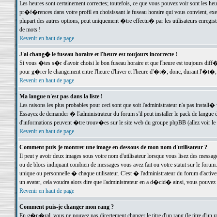
Les heures sont certainement correctes; toutefois, ce que vous pouvez voir sont les he
pr�f�rences dans votre profil en choisissant le fuseau horaire qui vous convient, exe
plupart des autres options, peut uniquement �tre effectu� par les utilisateurs enregis
de mots !
Revenir en haut de page
J'ai chang� le fuseau horaire et l'heure est toujours incorrecte !
Si vous �tes s�r d'avoir choisi le bon fuseau horaire et que l'heure est toujours d
pour g�rer le changement entre l'heure d'hiver et l'heure d'�t�; donc, durant l'�t�,
Revenir en haut de page
Ma langue n'est pas dans la liste !
Les raisons les plus probables pour ceci sont que soit l'administrateur n'a pas install�
Essayez de demander � l'administrateur du forum s'il peut installer le pack de langue d
d'informations peuvent �tre trouv�es sur le site web du groupe phpBB (allez voir le l
Revenir en haut de page
Comment puis-je montrer une image en dessous de mon nom d'utilisateur ?
Il peut y avoir deux images sous votre nom d'utilisateur lorsque vous lisez des mess
ou de blocs indiquant combien de messages vous avez fait ou votre statut sur le for
unique ou personnelle � chaque utilisateur. C'est � l'administrateur du forum d'activer
un avatar, cela voudra alors dire que l'administrateur en a d�cid� ainsi, vous pouvez
Revenir en haut de page
Comment puis-je changer mon rang ?
En g�n�ral, vous ne pouvez pas directement changer le titre d'un rang (le titre d'un ra