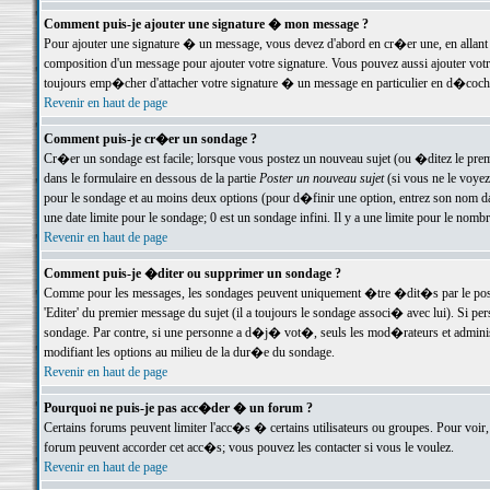
Comment puis-je ajouter une signature � mon message ?
Pour ajouter une signature � un message, vous devez d'abord en cr�er une, en allant
composition d'un message pour ajouter votre signature. Vous pouvez aussi ajouter vot
toujours emp�cher d'attacher votre signature � un message en particulier en d�cochan
Revenir en haut de page
Comment puis-je cr�er un sondage ?
Cr�er un sondage est facile; lorsque vous postez un nouveau sujet (ou �ditez le premie
dans le formulaire en dessous de la partie
Poster un nouveau sujet
(si vous ne le voyez
pour le sondage et au moins deux options (pour d�finir une option, entrez son nom d
une date limite pour le sondage; 0 est un sondage infini. Il y a une limite pour le nomb
Revenir en haut de page
Comment puis-je �diter ou supprimer un sondage ?
Comme pour les messages, les sondages peuvent uniquement �tre �dit�s par le poste
'Editer' du premier message du sujet (il a toujours le sondage associ� avec lui). Si 
sondage. Par contre, si une personne a d�j� vot�, seuls les mod�rateurs et administ
modifiant les options au milieu de la dur�e du sondage.
Revenir en haut de page
Pourquoi ne puis-je pas acc�der � un forum ?
Certains forums peuvent limiter l'acc�s � certains utilisateurs ou groupes. Pour voir, 
forum peuvent accorder cet acc�s; vous pouvez les contacter si vous le voulez.
Revenir en haut de page