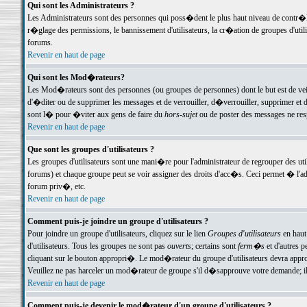
Qui sont les Administrateurs ?
Les Administrateurs sont des personnes qui poss�dent le plus haut niveau de contr�le 
r�glage des permissions, le bannissement d'utilisateurs, la cr�ation de groupes d'uti
forums.
Revenir en haut de page
Qui sont les Mod�rateurs?
Les Mod�rateurs sont des personnes (ou groupes de personnes) dont le but est de veil
d'�diter ou de supprimer les messages et de verrouiller, d�verrouiller, supprimer 
sont l� pour �viter aux gens de faire du
hors-sujet
ou de poster des messages ne res
Revenir en haut de page
Que sont les groupes d'utilisateurs ?
Les groupes d'utilisateurs sont une mani�re pour l'administrateur de regrouper des util
forums) et chaque groupe peut se voir assigner des droits d'acc�s. Ceci permet � 
forum priv�, etc.
Revenir en haut de page
Comment puis-je joindre un groupe d'utilisateurs ?
Pour joindre un groupe d'utilisateurs, cliquez sur le lien
Groupes d'utilisateurs
en haut
d'utilisateurs. Tous les groupes ne sont pas
ouverts
; certains sont
ferm�s
et d'autres p
cliquant sur le bouton appropri�. Le mod�rateur du groupe d'utilisateurs devra appro
Veuillez ne pas harceler un mod�rateur de groupe s'il d�sapprouve votre demande; il 
Revenir en haut de page
Comment puis-je devenir le mod�rateur d'un groupe d'utilisateurs ?