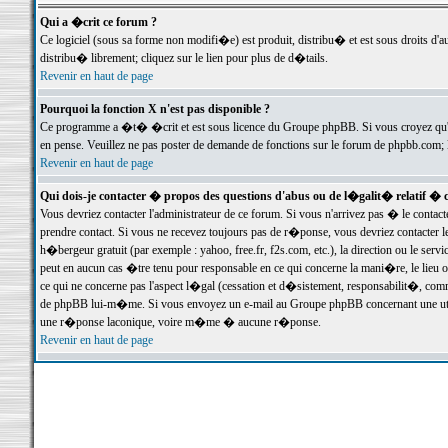
Qui a �crit ce forum ?
Ce logiciel (sous sa forme non modifi�e) est produit, distribu� et est sous droits d'a
distribu� librement; cliquez sur le lien pour plus de d�tails.
Revenir en haut de page
Pourquoi la fonction X n'est pas disponible ?
Ce programme a �t� �crit et est sous licence du Groupe phpBB. Si vous croyez qu'un
en pense. Veuillez ne pas poster de demande de fonctions sur le forum de phpbb.com; 
Revenir en haut de page
Qui dois-je contacter � propos des questions d'abus ou de l�galit� relatif � 
Vous devriez contacter l'administrateur de ce forum. Si vous n'arrivez pas � le conta
prendre contact. Si vous ne recevez toujours pas de r�ponse, vous devriez contacter 
h�bergeur gratuit (par exemple : yahoo, free.fr, f2s.com, etc.), la direction ou le se
peut en aucun cas �tre tenu pour responsable en ce qui concerne la mani�re, le lieu ou 
ce qui ne concerne pas l'aspect l�gal (cessation et d�sistement, responsabilit�, comm
de phpBB lui-m�me. Si vous envoyez un e-mail au Groupe phpBB concernant une utili
une r�ponse laconique, voire m�me � aucune r�ponse.
Revenir en haut de page