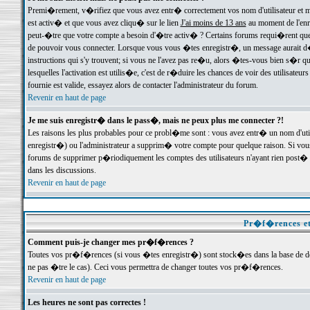
Premi�rement, v�rifiez que vous avez entr� correctement vos nom d'utilisateur et mo
est activ� et que vous avez cliqu� sur le lien
J'ai moins de 13 ans
au moment de l'enre
peut-�tre que votre compte a besoin d'�tre activ� ? Certains forums requi�rent que 
de pouvoir vous connecter. Lorsque vous vous �tes enregistr�, un message aurait d� v
instructions qui s'y trouvent; si vous ne l'avez pas re�u, alors �tes-vous bien s�r que
lesquelles l'activation est utilis�e, c'est de r�duire les chances de voir des utilis
fournie est valide, essayez alors de contacter l'administrateur du forum.
Revenir en haut de page
Je me suis enregistr� dans le pass�, mais ne peux plus me connecter ?!
Les raisons les plus probables pour ce probl�me sont : vous avez entr� un nom d'ut
enregistr�) ou l'administrateur a supprim� votre compte pour quelque raison. Si vous 
forums de supprimer p�riodiquement les comptes des utilisateurs n'ayant rien post� a
dans les discussions.
Revenir en haut de page
Pr�f�rences et
Comment puis-je changer mes pr�f�rences ?
Toutes vos pr�f�rences (si vous �tes enregistr�) sont stock�es dans la base de don
ne pas �tre le cas). Ceci vous permettra de changer toutes vos pr�f�rences.
Revenir en haut de page
Les heures ne sont pas correctes !