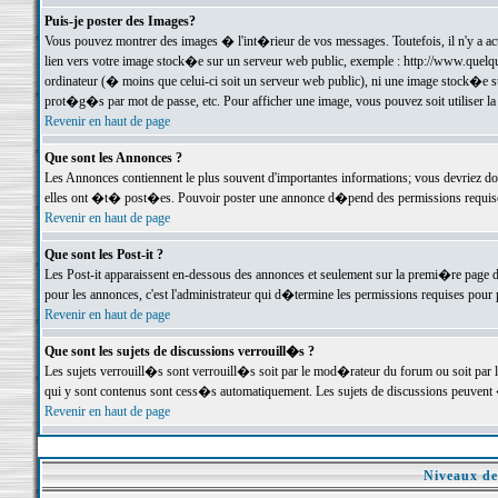
Puis-je poster des Images?
Vous pouvez montrer des images � l'int�rieur de vos messages. Toutefois, il n'y a 
lien vers votre image stock�e sur un serveur web public, exemple : http://www.quelq
ordinateur (� moins que celui-ci soit un serveur web public), ni une image stock�e su
prot�g�s par mot de passe, etc. Pour afficher une image, vous pouvez soit utiliser 
Revenir en haut de page
Que sont les Annonces ?
Les Annonces contiennent le plus souvent d'importantes informations; vous devriez d
elles ont �t� post�es. Pouvoir poster une annonce d�pend des permissions requises;
Revenir en haut de page
Que sont les Post-it ?
Les Post-it apparaissent en-dessous des annonces et seulement sur la premi�re page 
pour les annonces, c'est l'administrateur qui d�termine les permissions requises pour 
Revenir en haut de page
Que sont les sujets de discussions verrouill�s ?
Les sujets verrouill�s sont verrouill�s soit par le mod�rateur du forum ou soit par 
qui y sont contenus sont cess�s automatiquement. Les sujets de discussions peuvent 
Revenir en haut de page
Niveaux de