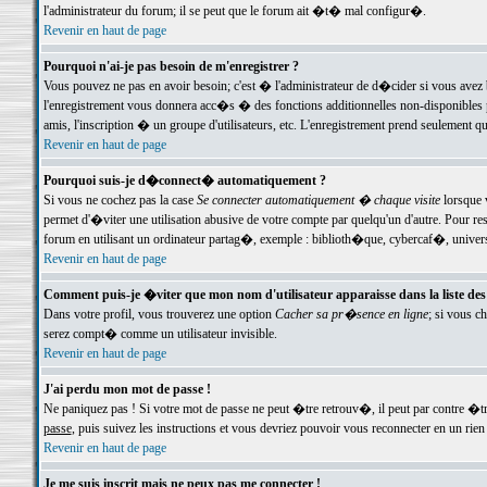
l'administrateur du forum; il se peut que le forum ait �t� mal configur�.
Revenir en haut de page
Pourquoi n'ai-je pas besoin de m'enregistrer ?
Vous pouvez ne pas en avoir besoin; c'est � l'administrateur de d�cider si vous avez 
l'enregistrement vous donnera acc�s � des fonctions additionnelles non-disponibles p
amis, l'inscription � un groupe d'utilisateurs, etc. L'enregistrement prend seulement q
Revenir en haut de page
Pourquoi suis-je d�connect� automatiquement ?
Si vous ne cochez pas la case
Se connecter automatiquement � chaque visite
lorsque 
permet d'�viter une utilisation abusive de votre compte par quelqu'un d'autre. Pour 
forum en utilisant un ordinateur partag�, exemple : biblioth�que, cybercaf�, univers
Revenir en haut de page
Comment puis-je �viter que mon nom d'utilisateur apparaisse dans la liste des u
Dans votre profil, vous trouverez une option
Cacher sa pr�sence en ligne
; si vous c
serez compt� comme un utilisateur invisible.
Revenir en haut de page
J'ai perdu mon mot de passe !
Ne paniquez pas ! Si votre mot de passe ne peut �tre retrouv�, il peut par contre �tre
passe
, puis suivez les instructions et vous devriez pouvoir vous reconnecter en un rien
Revenir en haut de page
Je me suis inscrit mais ne peux pas me connecter !