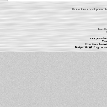
Pour soutenir le développement du
Powered b
T
www.powerboo
Vers
Rédaction :
Ludovi
Design :
Ga�l
- Logo et te
Informations :
PowerBook
-
MacBook Pro
-
i