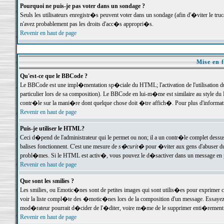
Pourquoi ne puis-je pas voter dans un sondage ?
Seuls les utilisateurs enregistr�s peuvent voter dans un sondage (afin d'�viter le tr
n'avez probablement pas les droits d'acc�s appropri�s.
Revenir en haut de page
Mise en f
Qu'est-ce que le BBCode ?
Le BBCode est une impl�mentation sp�ciale du HTML; l'activation de l'utilisation 
particulier lors de sa composition). Le BBCode en lui-m�me est similaire au style du H
contr�le sur la mani�re dont quelque chose doit �tre affich�. Pour plus d'information
Revenir en haut de page
Puis-je utiliser le HTML?
Ceci d�pend de l'administrateur qui le permet ou non; il a un contr�le complet dessu
balises fonctionnent. C'est une mesure de
s�curit�
pour �viter aux gens d'abuser du 
probl�mes. Si le HTML est activ�, vous pouvez le d�sactiver dans un message en par
Revenir en haut de page
Que sont les smilies ?
Les smilies, ou Emotic�nes sont de petites images qui sont utilis�es pour exprimer certa
voir la liste compl�te des �motic�nes lors de la composition d'un message. Essayez de 
mod�rateur pourrait d�cider de l'�diter, voire m�me de le supprimer enti�rement
Revenir en haut de page