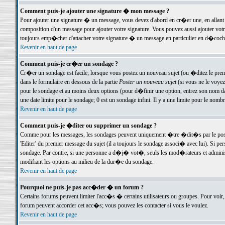
Comment puis-je ajouter une signature � mon message ?
Pour ajouter une signature � un message, vous devez d'abord en cr�er une, en allant
composition d'un message pour ajouter votre signature. Vous pouvez aussi ajouter vot
toujours emp�cher d'attacher votre signature � un message en particulier en d�cochan
Revenir en haut de page
Comment puis-je cr�er un sondage ?
Cr�er un sondage est facile; lorsque vous postez un nouveau sujet (ou �ditez le premie
dans le formulaire en dessous de la partie
Poster un nouveau sujet
(si vous ne le voyez
pour le sondage et au moins deux options (pour d�finir une option, entrez son nom d
une date limite pour le sondage; 0 est un sondage infini. Il y a une limite pour le nomb
Revenir en haut de page
Comment puis-je �diter ou supprimer un sondage ?
Comme pour les messages, les sondages peuvent uniquement �tre �dit�s par le poste
'Editer' du premier message du sujet (il a toujours le sondage associ� avec lui). Si 
sondage. Par contre, si une personne a d�j� vot�, seuls les mod�rateurs et administ
modifiant les options au milieu de la dur�e du sondage.
Revenir en haut de page
Pourquoi ne puis-je pas acc�der � un forum ?
Certains forums peuvent limiter l'acc�s � certains utilisateurs ou groupes. Pour voir, 
forum peuvent accorder cet acc�s; vous pouvez les contacter si vous le voulez.
Revenir en haut de page