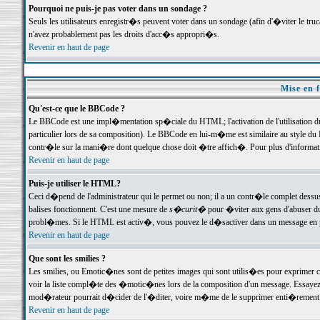
Pourquoi ne puis-je pas voter dans un sondage ?
Seuls les utilisateurs enregistr�s peuvent voter dans un sondage (afin d'�viter le tr
n'avez probablement pas les droits d'acc�s appropri�s.
Revenir en haut de page
Mise en f
Qu'est-ce que le BBCode ?
Le BBCode est une impl�mentation sp�ciale du HTML; l'activation de l'utilisation 
particulier lors de sa composition). Le BBCode en lui-m�me est similaire au style du H
contr�le sur la mani�re dont quelque chose doit �tre affich�. Pour plus d'information
Revenir en haut de page
Puis-je utiliser le HTML?
Ceci d�pend de l'administrateur qui le permet ou non; il a un contr�le complet dessu
balises fonctionnent. C'est une mesure de
s�curit�
pour �viter aux gens d'abuser du 
probl�mes. Si le HTML est activ�, vous pouvez le d�sactiver dans un message en par
Revenir en haut de page
Que sont les smilies ?
Les smilies, ou Emotic�nes sont de petites images qui sont utilis�es pour exprimer certa
voir la liste compl�te des �motic�nes lors de la composition d'un message. Essayez de 
mod�rateur pourrait d�cider de l'�diter, voire m�me de le supprimer enti�rement
Revenir en haut de page