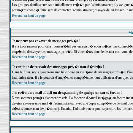
Les groupes d'utilisateurs sont initiallement cr��s par l'administrateur; il y assign
premi�re chose � faire sera de contacter l'administrateur; essayez de lui laisser un 
Revenir en haut de page
Me
Je ne peux pas envoyer de messages priv�s !
Il y a trois raisons pour cela : vous n'�tes pas enregistr� et/ou n'�tes pas connect�
emp�che d'envoyer des messages priv�s. Si vous �tes dans le dernier cas, vous devr
Revenir en haut de page
Je continue de recevoir des messages priv�s non-d�sir�s !
Dans le futur, nous ajouterons une liste noire au syst�me de messagerie priv�e. P
l'administrateur; il a le pouvoir d'emp�cher compl�tement un utilisateur d'envoyer 
Revenir en haut de page
J'ai re�u un e-mail abusif ou de spamming de quelqu'un sur ce forum !
Nous sommes pein�s d'apprendre cela. La fonction d'e-mail int�gr� au forum inclut d
devriez envoyer un e-mail � l'administrateur avec une copie compl�te de l'e-mail que v
d�tails concernant l'exp�diteur). Ensuite, l'administrateur pourra prendre les mesure
Revenir en haut de page