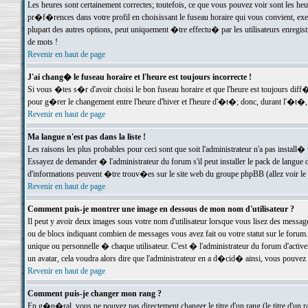
Les heures sont certainement correctes; toutefois, ce que vous pouvez voir sont les he
pr�f�rences dans votre profil en choisissant le fuseau horaire qui vous convient, exe
plupart des autres options, peut uniquement �tre effectu� par les utilisateurs enregis
de mots !
Revenir en haut de page
J'ai chang� le fuseau horaire et l'heure est toujours incorrecte !
Si vous �tes s�r d'avoir choisi le bon fuseau horaire et que l'heure est toujours d
pour g�rer le changement entre l'heure d'hiver et l'heure d'�t�; donc, durant l'�t�,
Revenir en haut de page
Ma langue n'est pas dans la liste !
Les raisons les plus probables pour ceci sont que soit l'administrateur n'a pas install�
Essayez de demander � l'administrateur du forum s'il peut installer le pack de langue d
d'informations peuvent �tre trouv�es sur le site web du groupe phpBB (allez voir le l
Revenir en haut de page
Comment puis-je montrer une image en dessous de mon nom d'utilisateur ?
Il peut y avoir deux images sous votre nom d'utilisateur lorsque vous lisez des mess
ou de blocs indiquant combien de messages vous avez fait ou votre statut sur le for
unique ou personnelle � chaque utilisateur. C'est � l'administrateur du forum d'activer
un avatar, cela voudra alors dire que l'administrateur en a d�cid� ainsi, vous pouvez
Revenir en haut de page
Comment puis-je changer mon rang ?
En g�n�ral, vous ne pouvez pas directement changer le titre d'un rang (le titre d'un ra