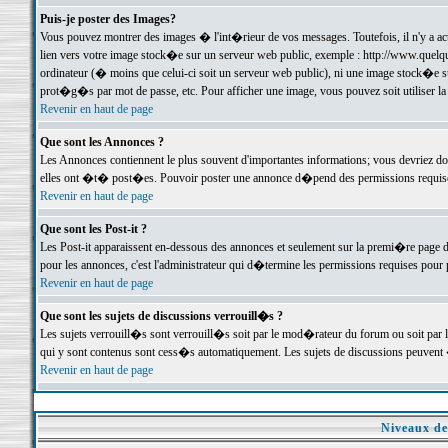
Puis-je poster des Images?
Vous pouvez montrer des images � l'int�rieur de vos messages. Toutefois, il n'y a 
lien vers votre image stock�e sur un serveur web public, exemple : http://www.quelq
ordinateur (� moins que celui-ci soit un serveur web public), ni une image stock�e su
prot�g�s par mot de passe, etc. Pour afficher une image, vous pouvez soit utiliser 
Revenir en haut de page
Que sont les Annonces ?
Les Annonces contiennent le plus souvent d'importantes informations; vous devriez d
elles ont �t� post�es. Pouvoir poster une annonce d�pend des permissions requises;
Revenir en haut de page
Que sont les Post-it ?
Les Post-it apparaissent en-dessous des annonces et seulement sur la premi�re page 
pour les annonces, c'est l'administrateur qui d�termine les permissions requises pour 
Revenir en haut de page
Que sont les sujets de discussions verrouill�s ?
Les sujets verrouill�s sont verrouill�s soit par le mod�rateur du forum ou soit par 
qui y sont contenus sont cess�s automatiquement. Les sujets de discussions peuvent 
Revenir en haut de page
Niveaux de