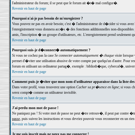
l'administrateur du forum; il se peut que le forum ait �t� mal configur�.
Revenir en haut de page
Pourquoi n'ai-je pas besoin de m'enregistrer ?
Vous pouvez ne pas en avoir besoin; c'est � l'administrateur de d�cider si vous avez 
l'enregistrement vous donnera acc�s � des fonctions additionnelles non-disponibles p
amis, l'inscription � un groupe d'utilisateurs, etc. L'enregistrement prend seulement q
Revenir en haut de page
Pourquoi suis-je d�connect� automatiquement ?
Si vous ne cochez pas la case
Se connecter automatiquement � chaque visite
lorsque 
permet d'�viter une utilisation abusive de votre compte par quelqu'un d'autre. Pour 
forum en utilisant un ordinateur partag�, exemple : biblioth�que, cybercaf�, univers
Revenir en haut de page
Comment puis-je �viter que mon nom d'utilisateur apparaisse dans la liste des u
Dans votre profil, vous trouverez une option
Cacher sa pr�sence en ligne
; si vous c
serez compt� comme un utilisateur invisible.
Revenir en haut de page
J'ai perdu mon mot de passe !
Ne paniquez pas ! Si votre mot de passe ne peut �tre retrouv�, il peut par contre �tre
passe
, puis suivez les instructions et vous devriez pouvoir vous reconnecter en un rien
Revenir en haut de page
Je me suis inscrit mais ne peux pas me connecter !