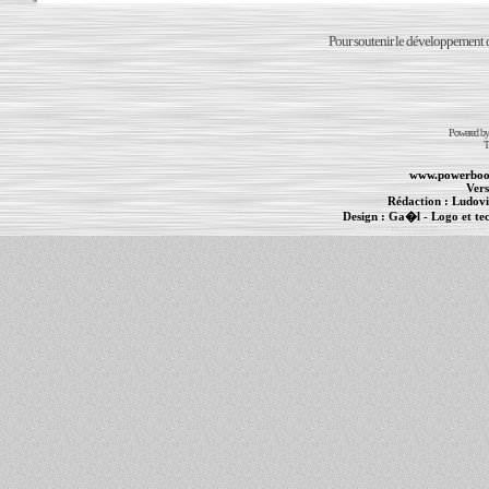
Pour soutenir le développement du
Powered b
T
www.powerboo
Vers
Rédaction :
Ludovi
Design :
Ga�l
- Logo et te
Informations :
PowerBook
-
MacBook Pro
-
i