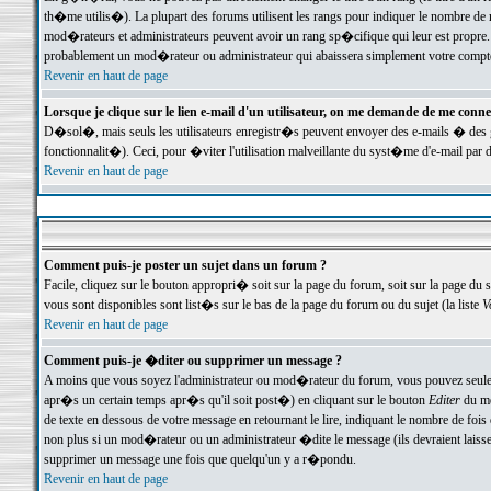
th�me utilis�). La plupart des forums utilisent les rangs pour indiquer le nombre de m
mod�rateurs et administrateurs peuvent avoir un rang sp�cifique qui leur est propre. 
probablement un mod�rateur ou administrateur qui abaissera simplement votre compte
Revenir en haut de page
Lorsque je clique sur le lien e-mail d'un utilisateur, on me demande de me conne
D�sol�, mais seuls les utilisateurs enregistr�s peuvent envoyer des e-mails � des ge
fonctionnalit�). Ceci, pour �viter l'utilisation malveillante du syst�me d'e-mail par 
Revenir en haut de page
Comment puis-je poster un sujet dans un forum ?
Facile, cliquez sur le bouton appropri� soit sur la page du forum, soit sur la page du 
vous sont disponibles sont list�s sur le bas de la page du forum ou du sujet (la liste
V
Revenir en haut de page
Comment puis-je �diter ou supprimer un message ?
A moins que vous soyez l'administrateur ou mod�rateur du forum, vous pouvez seul
apr�s un certain temps apr�s qu'il soit post�) en cliquant sur le bouton
Editer
du me
de texte en dessous de votre message en retournant le lire, indiquant le nombre de fo
non plus si un mod�rateur ou un administrateur �dite le message (ils devraient laisser
supprimer un message une fois que quelqu'un y a r�pondu.
Revenir en haut de page