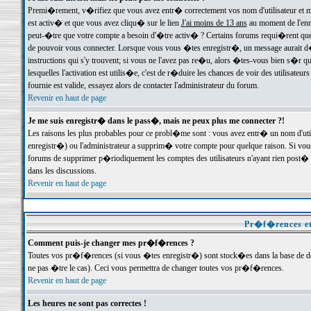
Premi�rement, v�rifiez que vous avez entr� correctement vos nom d'utilisateur et mo
est activ� et que vous avez cliqu� sur le lien
J'ai moins de 13 ans
au moment de l'enre
peut-�tre que votre compte a besoin d'�tre activ� ? Certains forums requi�rent que 
de pouvoir vous connecter. Lorsque vous vous �tes enregistr�, un message aurait d� v
instructions qui s'y trouvent; si vous ne l'avez pas re�u, alors �tes-vous bien s�r que
lesquelles l'activation est utilis�e, c'est de r�duire les chances de voir des utilis
fournie est valide, essayez alors de contacter l'administrateur du forum.
Revenir en haut de page
Je me suis enregistr� dans le pass�, mais ne peux plus me connecter ?!
Les raisons les plus probables pour ce probl�me sont : vous avez entr� un nom d'ut
enregistr�) ou l'administrateur a supprim� votre compte pour quelque raison. Si vous 
forums de supprimer p�riodiquement les comptes des utilisateurs n'ayant rien post� a
dans les discussions.
Revenir en haut de page
Pr�f�rences et
Comment puis-je changer mes pr�f�rences ?
Toutes vos pr�f�rences (si vous �tes enregistr�) sont stock�es dans la base de don
ne pas �tre le cas). Ceci vous permettra de changer toutes vos pr�f�rences.
Revenir en haut de page
Les heures ne sont pas correctes !