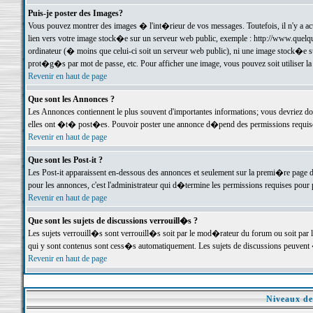
Puis-je poster des Images?
Vous pouvez montrer des images � l'int�rieur de vos messages. Toutefois, il n'y a 
lien vers votre image stock�e sur un serveur web public, exemple : http://www.quelq
ordinateur (� moins que celui-ci soit un serveur web public), ni une image stock�e su
prot�g�s par mot de passe, etc. Pour afficher une image, vous pouvez soit utiliser 
Revenir en haut de page
Que sont les Annonces ?
Les Annonces contiennent le plus souvent d'importantes informations; vous devriez d
elles ont �t� post�es. Pouvoir poster une annonce d�pend des permissions requises;
Revenir en haut de page
Que sont les Post-it ?
Les Post-it apparaissent en-dessous des annonces et seulement sur la premi�re page 
pour les annonces, c'est l'administrateur qui d�termine les permissions requises pour 
Revenir en haut de page
Que sont les sujets de discussions verrouill�s ?
Les sujets verrouill�s sont verrouill�s soit par le mod�rateur du forum ou soit par 
qui y sont contenus sont cess�s automatiquement. Les sujets de discussions peuvent 
Revenir en haut de page
Niveaux de