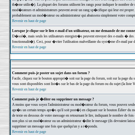
th�me utilis�). La plupart des forums utilisent les rangs pour indiquer le nombre de m
mod�rateurs et administrateurs peuvent avoir un rang sp�cifique qui leur est propre. 
probablement un mod�rateur ou administrateur qui abaissera simplement votre compte
Revenir en haut de page
Lorsque je clique sur le lien e-mail d'un utilisateur, on me demande de me conne
D�sol�, mais seuls les utilisateurs enregistr�s peuvent envoyer des e-mails � des ge
fonctionnalit�). Ceci, pour �viter l'utilisation malveillante du syst�me d'e-mail par 
Revenir en haut de page
Comment puis-je poster un sujet dans un forum ?
Facile, cliquez sur le bouton appropri� soit sur la page du forum, soit sur la page du 
vous sont disponibles sont list�s sur le bas de la page du forum ou du sujet (la liste
V
Revenir en haut de page
Comment puis-je �diter ou supprimer un message ?
A moins que vous soyez l'administrateur ou mod�rateur du forum, vous pouvez seul
apr�s un certain temps apr�s qu'il soit post�) en cliquant sur le bouton
Editer
du me
de texte en dessous de votre message en retournant le lire, indiquant le nombre de fo
non plus si un mod�rateur ou un administrateur �dite le message (ils devraient laisser
supprimer un message une fois que quelqu'un y a r�pondu.
Revenir en haut de page