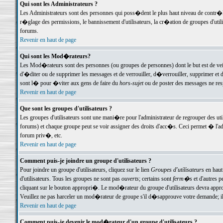
Qui sont les Administrateurs ?
Les Administrateurs sont des personnes qui poss�dent le plus haut niveau de contr�le 
r�glage des permissions, le bannissement d'utilisateurs, la cr�ation de groupes d'uti
forums.
Revenir en haut de page
Qui sont les Mod�rateurs?
Les Mod�rateurs sont des personnes (ou groupes de personnes) dont le but est de veil
d'�diter ou de supprimer les messages et de verrouiller, d�verrouiller, supprimer 
sont l� pour �viter aux gens de faire du
hors-sujet
ou de poster des messages ne res
Revenir en haut de page
Que sont les groupes d'utilisateurs ?
Les groupes d'utilisateurs sont une mani�re pour l'administrateur de regrouper des util
forums) et chaque groupe peut se voir assigner des droits d'acc�s. Ceci permet � 
forum priv�, etc.
Revenir en haut de page
Comment puis-je joindre un groupe d'utilisateurs ?
Pour joindre un groupe d'utilisateurs, cliquez sur le lien
Groupes d'utilisateurs
en haut
d'utilisateurs. Tous les groupes ne sont pas
ouverts
; certains sont
ferm�s
et d'autres p
cliquant sur le bouton appropri�. Le mod�rateur du groupe d'utilisateurs devra appro
Veuillez ne pas harceler un mod�rateur de groupe s'il d�sapprouve votre demande; il 
Revenir en haut de page
Comment puis-je devenir le mod�rateur d'un groupe d'utilisateurs ?