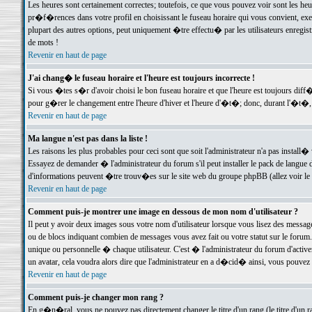
Les heures sont certainement correctes; toutefois, ce que vous pouvez voir sont les he
pr�f�rences dans votre profil en choisissant le fuseau horaire qui vous convient, exe
plupart des autres options, peut uniquement �tre effectu� par les utilisateurs enregis
de mots !
Revenir en haut de page
J'ai chang� le fuseau horaire et l'heure est toujours incorrecte !
Si vous �tes s�r d'avoir choisi le bon fuseau horaire et que l'heure est toujours d
pour g�rer le changement entre l'heure d'hiver et l'heure d'�t�; donc, durant l'�t�,
Revenir en haut de page
Ma langue n'est pas dans la liste !
Les raisons les plus probables pour ceci sont que soit l'administrateur n'a pas install�
Essayez de demander � l'administrateur du forum s'il peut installer le pack de langue d
d'informations peuvent �tre trouv�es sur le site web du groupe phpBB (allez voir le l
Revenir en haut de page
Comment puis-je montrer une image en dessous de mon nom d'utilisateur ?
Il peut y avoir deux images sous votre nom d'utilisateur lorsque vous lisez des mess
ou de blocs indiquant combien de messages vous avez fait ou votre statut sur le for
unique ou personnelle � chaque utilisateur. C'est � l'administrateur du forum d'activer
un avatar, cela voudra alors dire que l'administrateur en a d�cid� ainsi, vous pouvez
Revenir en haut de page
Comment puis-je changer mon rang ?
En g�n�ral, vous ne pouvez pas directement changer le titre d'un rang (le titre d'un ra