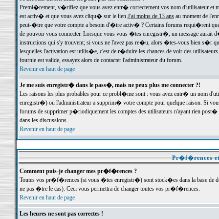
Premi�rement, v�rifiez que vous avez entr� correctement vos nom d'utilisateur et mo
est activ� et que vous avez cliqu� sur le lien
J'ai moins de 13 ans
au moment de l'enre
peut-�tre que votre compte a besoin d'�tre activ� ? Certains forums requi�rent que 
de pouvoir vous connecter. Lorsque vous vous �tes enregistr�, un message aurait d� v
instructions qui s'y trouvent; si vous ne l'avez pas re�u, alors �tes-vous bien s�r que
lesquelles l'activation est utilis�e, c'est de r�duire les chances de voir des utilis
fournie est valide, essayez alors de contacter l'administrateur du forum.
Revenir en haut de page
Je me suis enregistr� dans le pass�, mais ne peux plus me connecter ?!
Les raisons les plus probables pour ce probl�me sont : vous avez entr� un nom d'ut
enregistr�) ou l'administrateur a supprim� votre compte pour quelque raison. Si vous 
forums de supprimer p�riodiquement les comptes des utilisateurs n'ayant rien post� a
dans les discussions.
Revenir en haut de page
Pr�f�rences et
Comment puis-je changer mes pr�f�rences ?
Toutes vos pr�f�rences (si vous �tes enregistr�) sont stock�es dans la base de don
ne pas �tre le cas). Ceci vous permettra de changer toutes vos pr�f�rences.
Revenir en haut de page
Les heures ne sont pas correctes !