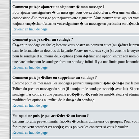
Comment puis-je ajouter une signature � mon message ?
Pour ajouter une signature � un message, vous devez d'abord en cr�er une, en allant
composition d'un message pour ajouter votre signature. Vous pouvez aussi ajouter vot
toujours emp�cher d'attacher votre signature � un message en particulier en d�cochan
Revenir en haut de page
Comment puis-je cr�er un sondage ?
Cr�er un sondage est facile; lorsque vous postez un nouveau sujet (ou �ditez le premie
dans le formulaire en dessous de la partie
Poster un nouveau sujet
(si vous ne le voyez
pour le sondage et au moins deux options (pour d�finir une option, entrez son nom d
une date limite pour le sondage; 0 est un sondage infini. Il y a une limite pour le nomb
Revenir en haut de page
Comment puis-je �diter ou supprimer un sondage ?
Comme pour les messages, les sondages peuvent uniquement �tre �dit�s par le poste
'Editer' du premier message du sujet (il a toujours le sondage associ� avec lui). Si 
sondage. Par contre, si une personne a d�j� vot�, seuls les mod�rateurs et administ
modifiant les options au milieu de la dur�e du sondage.
Revenir en haut de page
Pourquoi ne puis-je pas acc�der � un forum ?
Certains forums peuvent limiter l'acc�s � certains utilisateurs ou groupes. Pour voir, 
forum peuvent accorder cet acc�s; vous pouvez les contacter si vous le voulez.
Revenir en haut de page