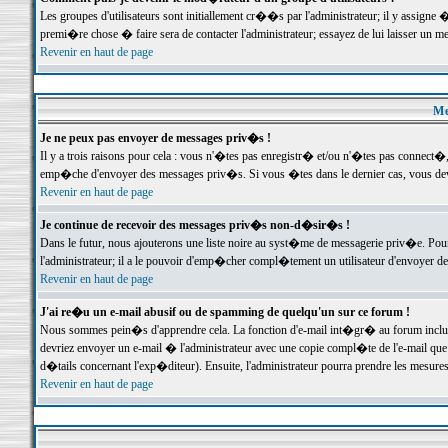
Les groupes d'utilisateurs sont initiallement cr��s par l'administrateur; il y assign
premi�re chose � faire sera de contacter l'administrateur; essayez de lui laisser un 
Revenir en haut de page
Me
Je ne peux pas envoyer de messages priv�s !
Il y a trois raisons pour cela : vous n'�tes pas enregistr� et/ou n'�tes pas connect�
emp�che d'envoyer des messages priv�s. Si vous �tes dans le dernier cas, vous devr
Revenir en haut de page
Je continue de recevoir des messages priv�s non-d�sir�s !
Dans le futur, nous ajouterons une liste noire au syst�me de messagerie priv�e. P
l'administrateur; il a le pouvoir d'emp�cher compl�tement un utilisateur d'envoyer 
Revenir en haut de page
J'ai re�u un e-mail abusif ou de spamming de quelqu'un sur ce forum !
Nous sommes pein�s d'apprendre cela. La fonction d'e-mail int�gr� au forum inclut d
devriez envoyer un e-mail � l'administrateur avec une copie compl�te de l'e-mail que v
d�tails concernant l'exp�diteur). Ensuite, l'administrateur pourra prendre les mesure
Revenir en haut de page