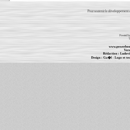
Pour soutenir le développement du
Powered b
T
www.powerboo
Vers
Rédaction :
Ludovi
Design :
Ga�l
- Logo et te
Informations :
PowerBook
-
MacBook Pro
-
i