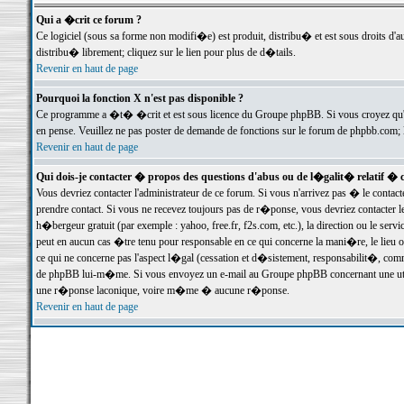
Qui a �crit ce forum ?
Ce logiciel (sous sa forme non modifi�e) est produit, distribu� et est sous droits d'a
distribu� librement; cliquez sur le lien pour plus de d�tails.
Revenir en haut de page
Pourquoi la fonction X n'est pas disponible ?
Ce programme a �t� �crit et est sous licence du Groupe phpBB. Si vous croyez qu'un
en pense. Veuillez ne pas poster de demande de fonctions sur le forum de phpbb.com; 
Revenir en haut de page
Qui dois-je contacter � propos des questions d'abus ou de l�galit� relatif � 
Vous devriez contacter l'administrateur de ce forum. Si vous n'arrivez pas � le conta
prendre contact. Si vous ne recevez toujours pas de r�ponse, vous devriez contacter 
h�bergeur gratuit (par exemple : yahoo, free.fr, f2s.com, etc.), la direction ou le se
peut en aucun cas �tre tenu pour responsable en ce qui concerne la mani�re, le lieu ou 
ce qui ne concerne pas l'aspect l�gal (cessation et d�sistement, responsabilit�, comm
de phpBB lui-m�me. Si vous envoyez un e-mail au Groupe phpBB concernant une utili
une r�ponse laconique, voire m�me � aucune r�ponse.
Revenir en haut de page