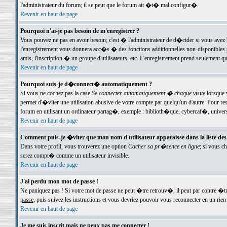
l'administrateur du forum; il se peut que le forum ait �t� mal configur�.
Revenir en haut de page
Pourquoi n'ai-je pas besoin de m'enregistrer ?
Vous pouvez ne pas en avoir besoin; c'est � l'administrateur de d�cider si vous avez 
l'enregistrement vous donnera acc�s � des fonctions additionnelles non-disponibles p
amis, l'inscription � un groupe d'utilisateurs, etc. L'enregistrement prend seulement q
Revenir en haut de page
Pourquoi suis-je d�connect� automatiquement ?
Si vous ne cochez pas la case
Se connecter automatiquement � chaque visite
lorsque 
permet d'�viter une utilisation abusive de votre compte par quelqu'un d'autre. Pour 
forum en utilisant un ordinateur partag�, exemple : biblioth�que, cybercaf�, univers
Revenir en haut de page
Comment puis-je �viter que mon nom d'utilisateur apparaisse dans la liste des u
Dans votre profil, vous trouverez une option
Cacher sa pr�sence en ligne
; si vous c
serez compt� comme un utilisateur invisible.
Revenir en haut de page
J'ai perdu mon mot de passe !
Ne paniquez pas ! Si votre mot de passe ne peut �tre retrouv�, il peut par contre �tre
passe
, puis suivez les instructions et vous devriez pouvoir vous reconnecter en un rien
Revenir en haut de page
Je me suis inscrit mais ne peux pas me connecter !