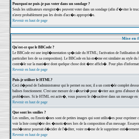
Pourquoi ne puis-je pas voter dans un sondage ?
Seuls les utilisateurs enregistr�s peuvent voter dans un sondage (afin d'�viter le tr
n'avez probablement pas les droits d'acc�s appropri�s.
Revenir en haut de page
Mise en f
Qu'est-ce que le BBCode ?
Le BBCode est une impl�mentation sp�ciale du HTML; l'activation de l'utilisation 
particulier lors de sa composition). Le BBCode en lui-m�me est similaire au style du H
contr�le sur la mani�re dont quelque chose doit �tre affich�. Pour plus d'information
Revenir en haut de page
Puis-je utiliser le HTML?
Ceci d�pend de l'administrateur qui le permet ou non; il a un contr�le complet dessu
balises fonctionnent. C'est une mesure de
s�curit�
pour �viter aux gens d'abuser du 
probl�mes. Si le HTML est activ�, vous pouvez le d�sactiver dans un message en par
Revenir en haut de page
Que sont les smilies ?
Les smilies, ou Emotic�nes sont de petites images qui sont utilis�es pour exprimer certa
voir la liste compl�te des �motic�nes lors de la composition d'un message. Essayez de 
mod�rateur pourrait d�cider de l'�diter, voire m�me de le supprimer enti�rement
Revenir en haut de page