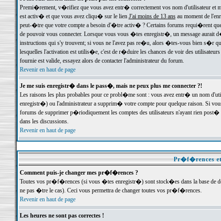
Premi�rement, v�rifiez que vous avez entr� correctement vos nom d'utilisateur et mo
est activ� et que vous avez cliqu� sur le lien
J'ai moins de 13 ans
au moment de l'enre
peut-�tre que votre compte a besoin d'�tre activ� ? Certains forums requi�rent que 
de pouvoir vous connecter. Lorsque vous vous �tes enregistr�, un message aurait d� v
instructions qui s'y trouvent; si vous ne l'avez pas re�u, alors �tes-vous bien s�r que
lesquelles l'activation est utilis�e, c'est de r�duire les chances de voir des utilis
fournie est valide, essayez alors de contacter l'administrateur du forum.
Revenir en haut de page
Je me suis enregistr� dans le pass�, mais ne peux plus me connecter ?!
Les raisons les plus probables pour ce probl�me sont : vous avez entr� un nom d'ut
enregistr�) ou l'administrateur a supprim� votre compte pour quelque raison. Si vous 
forums de supprimer p�riodiquement les comptes des utilisateurs n'ayant rien post� a
dans les discussions.
Revenir en haut de page
Pr�f�rences et
Comment puis-je changer mes pr�f�rences ?
Toutes vos pr�f�rences (si vous �tes enregistr�) sont stock�es dans la base de don
ne pas �tre le cas). Ceci vous permettra de changer toutes vos pr�f�rences.
Revenir en haut de page
Les heures ne sont pas correctes !