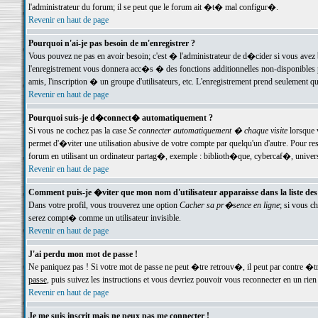
l'administrateur du forum; il se peut que le forum ait �t� mal configur�.
Revenir en haut de page
Pourquoi n'ai-je pas besoin de m'enregistrer ?
Vous pouvez ne pas en avoir besoin; c'est � l'administrateur de d�cider si vous avez 
l'enregistrement vous donnera acc�s � des fonctions additionnelles non-disponibles p
amis, l'inscription � un groupe d'utilisateurs, etc. L'enregistrement prend seulement q
Revenir en haut de page
Pourquoi suis-je d�connect� automatiquement ?
Si vous ne cochez pas la case
Se connecter automatiquement � chaque visite
lorsque 
permet d'�viter une utilisation abusive de votre compte par quelqu'un d'autre. Pour 
forum en utilisant un ordinateur partag�, exemple : biblioth�que, cybercaf�, univers
Revenir en haut de page
Comment puis-je �viter que mon nom d'utilisateur apparaisse dans la liste des u
Dans votre profil, vous trouverez une option
Cacher sa pr�sence en ligne
; si vous c
serez compt� comme un utilisateur invisible.
Revenir en haut de page
J'ai perdu mon mot de passe !
Ne paniquez pas ! Si votre mot de passe ne peut �tre retrouv�, il peut par contre �tre
passe
, puis suivez les instructions et vous devriez pouvoir vous reconnecter en un rien
Revenir en haut de page
Je me suis inscrit mais ne peux pas me connecter !