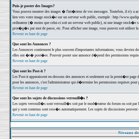
Puis-je poster des Images?
Vous pouvez montrer des images � l'int�rieur de vos messages. Toutefois, il n'y a 
lien vers votre image stock�e sur un serveur web public, exemple : http://www.quelq
ordinateur (� moins que celui-ci soit un serveur web public), ni une image stock�e su
prot�g�s par mot de passe, etc. Pour afficher une image, vous pouvez soit utiliser 
Revenir en haut de page
Que sont les Annonces ?
Les Annonces contiennent le plus souvent d'importantes informations; vous devriez d
elles ont �t� post�es. Pouvoir poster une annonce d�pend des permissions requises;
Revenir en haut de page
Que sont les Post-it ?
Les Post-it apparaissent en-dessous des annonces et seulement sur la premi�re page 
pour les annonces, c'est l'administrateur qui d�termine les permissions requises pour 
Revenir en haut de page
Que sont les sujets de discussions verrouill�s ?
Les sujets verrouill�s sont verrouill�s soit par le mod�rateur du forum ou soit par 
qui y sont contenus sont cess�s automatiquement. Les sujets de discussions peuvent 
Revenir en haut de page
Niveaux de