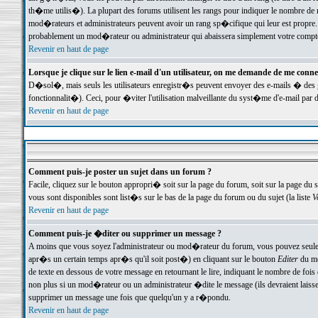
th�me utilis�). La plupart des forums utilisent les rangs pour indiquer le nombre de m
mod�rateurs et administrateurs peuvent avoir un rang sp�cifique qui leur est propre. 
probablement un mod�rateur ou administrateur qui abaissera simplement votre compte
Revenir en haut de page
Lorsque je clique sur le lien e-mail d'un utilisateur, on me demande de me conne
D�sol�, mais seuls les utilisateurs enregistr�s peuvent envoyer des e-mails � des ge
fonctionnalit�). Ceci, pour �viter l'utilisation malveillante du syst�me d'e-mail par 
Revenir en haut de page
Comment puis-je poster un sujet dans un forum ?
Facile, cliquez sur le bouton appropri� soit sur la page du forum, soit sur la page du 
vous sont disponibles sont list�s sur le bas de la page du forum ou du sujet (la liste
V
Revenir en haut de page
Comment puis-je �diter ou supprimer un message ?
A moins que vous soyez l'administrateur ou mod�rateur du forum, vous pouvez seul
apr�s un certain temps apr�s qu'il soit post�) en cliquant sur le bouton
Editer
du me
de texte en dessous de votre message en retournant le lire, indiquant le nombre de fo
non plus si un mod�rateur ou un administrateur �dite le message (ils devraient laisser
supprimer un message une fois que quelqu'un y a r�pondu.
Revenir en haut de page