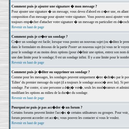
Comment puis-je ajouter une signature � mon message ?
Pour ajouter une signature � un message, vous devez d'abord en cr�er une, en allant
composition d'un message pour ajouter votre signature. Vous pouvez aussi ajouter vot
toujours emp�cher d'attacher votre signature � un message en particulier en d�cochan
Revenir en haut de page
Comment puis-je cr�er un sondage ?
Cr�er un sondage est facile; lorsque vous postez un nouveau sujet (ou �ditez le premie
dans le formulaire en dessous de la partie
Poster un nouveau sujet
(si vous ne le voyez
pour le sondage et au moins deux options (pour d�finir une option, entrez son nom d
une date limite pour le sondage; 0 est un sondage infini. Il y a une limite pour le nomb
Revenir en haut de page
Comment puis-je �diter ou supprimer un sondage ?
Comme pour les messages, les sondages peuvent uniquement �tre �dit�s par le poste
'Editer' du premier message du sujet (il a toujours le sondage associ� avec lui). Si 
sondage. Par contre, si une personne a d�j� vot�, seuls les mod�rateurs et administ
modifiant les options au milieu de la dur�e du sondage.
Revenir en haut de page
Pourquoi ne puis-je pas acc�der � un forum ?
Certains forums peuvent limiter l'acc�s � certains utilisateurs ou groupes. Pour voir, 
forum peuvent accorder cet acc�s; vous pouvez les contacter si vous le voulez.
Revenir en haut de page