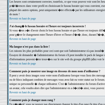
Les heures sont certainement correctes; toutefois, ce que vous pouvez voir sont les he
pr�f�rences dans votre profil en choisissant le fuseau horaire qui vous convient, exe
plupart des autres options, peut uniquement �tre effectu� par les utilisateurs enregis
de mots !
Revenir en haut de page
J'ai chang� le fuseau horaire et l'heure est toujours incorrecte !
Si vous �tes s�r d'avoir choisi le bon fuseau horaire et que l'heure est toujours d
pour g�rer le changement entre l'heure d'hiver et l'heure d'�t�; donc, durant l'�t�,
Revenir en haut de page
Ma langue n'est pas dans la liste !
Les raisons les plus probables pour ceci sont que soit l'administrateur n'a pas install�
Essayez de demander � l'administrateur du forum s'il peut installer le pack de langue d
d'informations peuvent �tre trouv�es sur le site web du groupe phpBB (allez voir le l
Revenir en haut de page
Comment puis-je montrer une image en dessous de mon nom d'utilisateur ?
Il peut y avoir deux images sous votre nom d'utilisateur lorsque vous lisez des mess
ou de blocs indiquant combien de messages vous avez fait ou votre statut sur le for
unique ou personnelle � chaque utilisateur. C'est � l'administrateur du forum d'activer
un avatar, cela voudra alors dire que l'administrateur en a d�cid� ainsi, vous pouvez
Revenir en haut de page
Comment puis-je changer mon rang ?
En g�n�ral, vous ne pouvez pas directement changer le titre d'un rang (le titre d'un ra