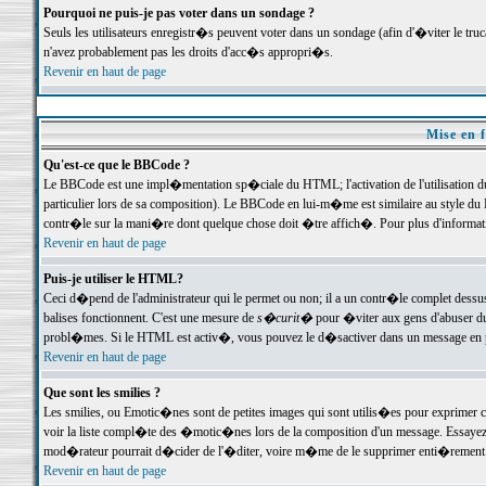
Pourquoi ne puis-je pas voter dans un sondage ?
Seuls les utilisateurs enregistr�s peuvent voter dans un sondage (afin d'�viter le tr
n'avez probablement pas les droits d'acc�s appropri�s.
Revenir en haut de page
Mise en f
Qu'est-ce que le BBCode ?
Le BBCode est une impl�mentation sp�ciale du HTML; l'activation de l'utilisation 
particulier lors de sa composition). Le BBCode en lui-m�me est similaire au style du H
contr�le sur la mani�re dont quelque chose doit �tre affich�. Pour plus d'information
Revenir en haut de page
Puis-je utiliser le HTML?
Ceci d�pend de l'administrateur qui le permet ou non; il a un contr�le complet dessu
balises fonctionnent. C'est une mesure de
s�curit�
pour �viter aux gens d'abuser du 
probl�mes. Si le HTML est activ�, vous pouvez le d�sactiver dans un message en par
Revenir en haut de page
Que sont les smilies ?
Les smilies, ou Emotic�nes sont de petites images qui sont utilis�es pour exprimer certa
voir la liste compl�te des �motic�nes lors de la composition d'un message. Essayez de 
mod�rateur pourrait d�cider de l'�diter, voire m�me de le supprimer enti�rement
Revenir en haut de page