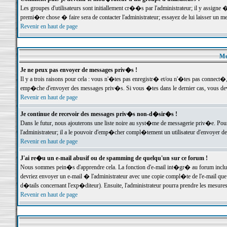
Les groupes d'utilisateurs sont initiallement cr��s par l'administrateur; il y assign
premi�re chose � faire sera de contacter l'administrateur; essayez de lui laisser un 
Revenir en haut de page
Me
Je ne peux pas envoyer de messages priv�s !
Il y a trois raisons pour cela : vous n'�tes pas enregistr� et/ou n'�tes pas connect�
emp�che d'envoyer des messages priv�s. Si vous �tes dans le dernier cas, vous devr
Revenir en haut de page
Je continue de recevoir des messages priv�s non-d�sir�s !
Dans le futur, nous ajouterons une liste noire au syst�me de messagerie priv�e. P
l'administrateur; il a le pouvoir d'emp�cher compl�tement un utilisateur d'envoyer 
Revenir en haut de page
J'ai re�u un e-mail abusif ou de spamming de quelqu'un sur ce forum !
Nous sommes pein�s d'apprendre cela. La fonction d'e-mail int�gr� au forum inclut d
devriez envoyer un e-mail � l'administrateur avec une copie compl�te de l'e-mail que v
d�tails concernant l'exp�diteur). Ensuite, l'administrateur pourra prendre les mesure
Revenir en haut de page