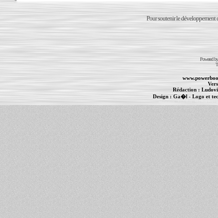
Pour soutenir le développement du
Powered b
T
www.powerboo
Vers
Rédaction :
Ludovi
Design :
Ga�l
- Logo et te
Informations :
PowerBook
-
MacBook Pro
-
i