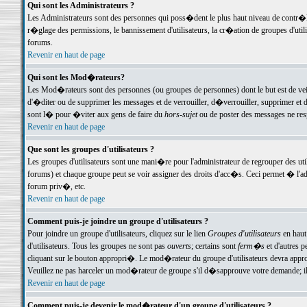
Qui sont les Administrateurs ?
Les Administrateurs sont des personnes qui poss�dent le plus haut niveau de contr�le 
r�glage des permissions, le bannissement d'utilisateurs, la cr�ation de groupes d'uti
forums.
Revenir en haut de page
Qui sont les Mod�rateurs?
Les Mod�rateurs sont des personnes (ou groupes de personnes) dont le but est de veil
d'�diter ou de supprimer les messages et de verrouiller, d�verrouiller, supprimer 
sont l� pour �viter aux gens de faire du
hors-sujet
ou de poster des messages ne res
Revenir en haut de page
Que sont les groupes d'utilisateurs ?
Les groupes d'utilisateurs sont une mani�re pour l'administrateur de regrouper des util
forums) et chaque groupe peut se voir assigner des droits d'acc�s. Ceci permet � 
forum priv�, etc.
Revenir en haut de page
Comment puis-je joindre un groupe d'utilisateurs ?
Pour joindre un groupe d'utilisateurs, cliquez sur le lien
Groupes d'utilisateurs
en haut
d'utilisateurs. Tous les groupes ne sont pas
ouverts
; certains sont
ferm�s
et d'autres p
cliquant sur le bouton appropri�. Le mod�rateur du groupe d'utilisateurs devra appro
Veuillez ne pas harceler un mod�rateur de groupe s'il d�sapprouve votre demande; il 
Revenir en haut de page
Comment puis-je devenir le mod�rateur d'un groupe d'utilisateurs ?