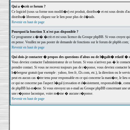
Qui a �crit ce forum ?
Ce logiciel (sous sa forme non modifi�e) est produit, distribu� et est sous droits d'a
distribu� librement; cliquez sur le lien pour plus de d�tails.
Revenir en haut de page
Pourquoi la fonction X n'est pas disponible ?
Ce programme a �t� �crit et est sous licence du Groupe phpBB. Si vous croyez qu'un
en pense. Veuillez ne pas poster de demande de fonctions sur le forum de phpbb.com; 
Revenir en haut de page
Qui dois-je contacter � propos des questions d'abus ou de l�galit� relatif � 
Vous devriez contacter l'administrateur de ce forum. Si vous n'arrivez pas � le conta
prendre contact. Si vous ne recevez toujours pas de r�ponse, vous devriez contacter 
h�bergeur gratuit (par exemple : yahoo, free.fr, f2s.com, etc.), la direction ou le se
peut en aucun cas �tre tenu pour responsable en ce qui concerne la mani�re, le lieu ou 
ce qui ne concerne pas l'aspect l�gal (cessation et d�sistement, responsabilit�, comm
de phpBB lui-m�me. Si vous envoyez un e-mail au Groupe phpBB concernant une utili
une r�ponse laconique, voire m�me � aucune r�ponse.
Revenir en haut de page