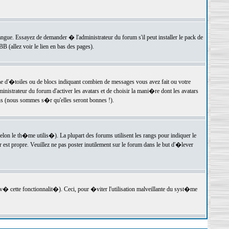
langue. Essayez de demander � l'administrateur du forum s'il peut installer le pack de
 (allez voir le lien en bas des pages).
e d'�toiles ou de blocs indiquant combien de messages vous avez fait ou votre
istrateur du forum d'activer les avatars et de choisir la mani�re dont les avatars
ons (nous sommes s�r qu'elles seront bonnes !).
elon le th�me utilis�). La plupart des forums utilisent les rangs pour indiquer le
est propre. Veuillez ne pas poster inutilement sur le forum dans le but d'�lever
v� cette fonctionnalit�). Ceci, pour �viter l'utilisation malveillante du syst�me