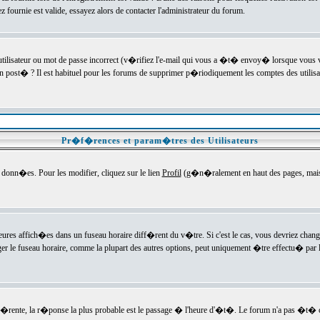
ournie est valide, essayez alors de contacter l'administrateur du forum.
utilisateur ou mot de passe incorrect (v�rifiez l'e-mail qui vous a �t� envoy� lorsque vous
en post� ? Il est habituel pour les forums de supprimer p�riodiquement les comptes des utilisa
Pr�f�rences et param�tres des Utilisateurs
onn�es. Pour les modifier, cliquez sur le lien
Profil
(g�n�ralement en haut des pages, mais c
heures affich�es dans un fuseau horaire diff�rent du v�tre. Si c'est le cas, vous devriez chan
er le fuseau horaire, comme la plupart des autres options, peut uniquement �tre effectu� par l
diff�rente, la r�ponse la plus probable est le passage � l'heure d'�t�. Le forum n'a pas �t�