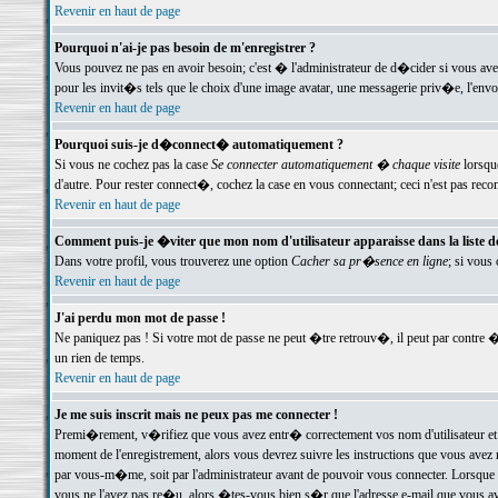
Revenir en haut de page
Pourquoi n'ai-je pas besoin de m'enregistrer ?
Vous pouvez ne pas en avoir besoin; c'est � l'administrateur de d�cider si vous av
pour les invit�s tels que le choix d'une image avatar, une messagerie priv�e, l'envo
Revenir en haut de page
Pourquoi suis-je d�connect� automatiquement ?
Si vous ne cochez pas la case
Se connecter automatiquement � chaque visite
lorsqu
d'autre. Pour rester connect�, cochez la case en vous connectant; ceci n'est pas r
Revenir en haut de page
Comment puis-je �viter que mon nom d'utilisateur apparaisse dans la liste des
Dans votre profil, vous trouverez une option
Cacher sa pr�sence en ligne
; si vous
Revenir en haut de page
J'ai perdu mon mot de passe !
Ne paniquez pas ! Si votre mot de passe ne peut �tre retrouv�, il peut par contre �t
un rien de temps.
Revenir en haut de page
Je me suis inscrit mais ne peux pas me connecter !
Premi�rement, v�rifiez que vous avez entr� correctement vos nom d'utilisateur et 
moment de l'enregistrement, alors vous devrez suivre les instructions que vous avez
par vous-m�me, soit par l'administrateur avant de pouvoir vous connecter. Lorsque v
vous ne l'avez pas re�u, alors �tes-vous bien s�r que l'adresse e-mail que vous avez 