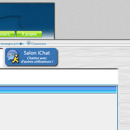
ssiers
À propos
s messages priv�s
Connexion