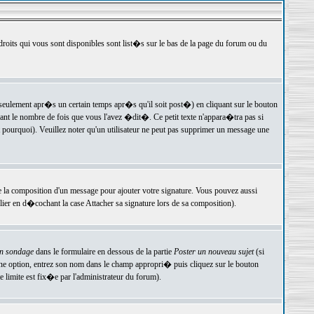
 droits qui vous sont disponibles sont list�s sur le bas de la page du forum ou du
ulement apr�s un certain temps apr�s qu'il soit post�) en cliquant sur le bouton
t le nombre de fois que vous l'avez �dit�. Ce petit texte n'appara�tra pas si
pourquoi). Veuillez noter qu'un utilisateur ne peut pas supprimer un message une
e la composition d'un message pour ajouter votre signature. Vous pouvez aussi
er en d�cochant la case Attacher sa signature lors de sa composition).
un sondage
dans le formulaire en dessous de la partie
Poster un nouveau sujet
(si
une option, entrez son nom dans le champ appropri� puis cliquez sur le bouton
 limite est fix�e par l'administrateur du forum).