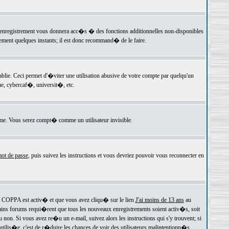
 l'enregistrement vous donnera acc�s � des fonctions additionnelles non-disponibles
lement quelques instants; il est donc recommand� de le faire.
e. Ceci permet d'�viter une utilisation abusive de votre compte par quelqu'un
e, cybercaf�, universit�, etc.
e. Vous serez compt� comme un utilisateur invisible.
ot de passe
, puis suivez les instructions et vous devriez pouvoir vous reconnecter en
rt COPPA est activ� et que vous avez cliqu� sur le lien
J'ai moins de 13 ans
au
tains forums requi�rent que tous les nouveaux enregistrements soient activ�s, soit
on. Si vous avez re�u un e-mail, suivez alors les instructions qui s'y trouvent; si
 utilis�e, c'est de r�duire les chances de voir des utilisateurs malintentionn�s