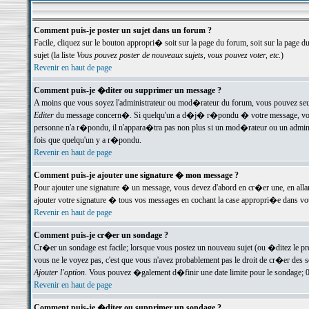
Comment puis-je poster un sujet dans un forum ?
Facile, cliquez sur le bouton appropri� soit sur la page du forum, soit sur la page d
sujet (la liste
Vous pouvez poster de nouveaux sujets, vous pouvez voter, etc.
)
Revenir en haut de page
Comment puis-je �diter ou supprimer un message ?
A moins que vous soyez l'administrateur ou mod�rateur du forum, vous pouvez seul
Editer
du message concern�. Si quelqu'un a d�j� r�pondu � votre message, vous trou
personne n'a r�pondu, il n'appara�tra pas non plus si un mod�rateur ou un administr
fois que quelqu'un y a r�pondu.
Revenir en haut de page
Comment puis-je ajouter une signature � mon message ?
Pour ajouter une signature � un message, vous devez d'abord en cr�er une, en alla
ajouter votre signature � tous vos messages en cochant la case appropri�e dans votr
Revenir en haut de page
Comment puis-je cr�er un sondage ?
Cr�er un sondage est facile; lorsque vous postez un nouveau sujet (ou �ditez le prem
vous ne le voyez pas, c'est que vous n'avez probablement pas le droit de cr�er des 
Ajouter l'option
. Vous pouvez �galement d�finir une date limite pour le sondage; 0 es
Revenir en haut de page
Comment puis-je �diter ou supprimer un sondage ?