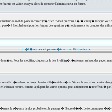
ournie est valide, essayez alors de contacter l'administrateur du forum.
utilisateur ou mot de passe incorrect (v�rifiez l'e-mail qui vous a �t� envoy� lorsque vous
en post� ? Il est habituel pour les forums de supprimer p�riodiquement les comptes des utilisa
Pr�f�rences et param�tres des Utilisateurs
onn�es. Pour les modifier, cliquez sur le lien
Profil
(g�n�ralement en haut des pages, mais c
heures affich�es dans un fuseau horaire diff�rent du v�tre. Si c'est le cas, vous devriez chan
er le fuseau horaire, comme la plupart des autres options, peut uniquement �tre effectu� par l
diff�rente, la r�ponse la plus probable est le passage � l'heure d'�t�. Le forum n'a pas �t�