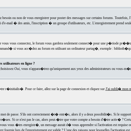
ez besoin ou non de vous enregistrer pour poster des messages sur certains forums. Toutefois,
i d'e-mail � des amis, l'inscription � un groupe d'utilisateurs, etc. L'enregistrement prend seu
e vous vous connectez, le forum vous gardera seulement connect� pour une p�riode pr��tabli
ecommand� si vous acc�dez au forum en utilisant un ordinateur partag�, exemple : biblioth�qu
 utilisateurs en ligne ?
 choisissez
Oui
, vous n'appara�trez qu'uniquement aux yeux des administrateurs ou vous-m�m
re r�initialis�. Pour ce faire, allez sur la page de connexion et cliquez sur
J'ai oubli� mon m
mot de passe. S'ils ont correctement �t� entr�s, alors il y a deux possibilit�s. Si le suppo
 re�ues. Si ce n'est pas le cas, alors peut-�tre que votre compte a besoin d'�tre activ� ? Cer
ous vous �tes enregistr�, un message aurait d� vous apprendre si l'activation est requise ou n
fournie lors de l'enregistrement est valide ? L'une des raisons pour lesquelles l'activation est