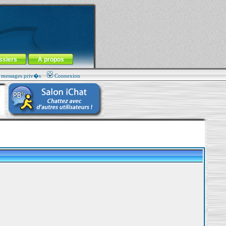
ssiers
À propos
s messages priv�s
Connexion