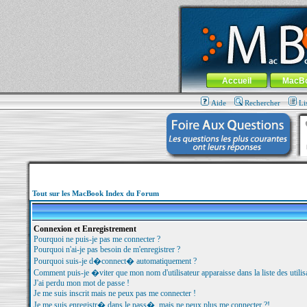
MacBook-fr.com : 100% Apple... 100% nom
Aller au contenu
-
Aller au menu 
Menu général
Accueil
MacB
Aide
Rechercher
Li
Tout sur les MacBook Index du Forum
Connexion et Enregistrement
Pourquoi ne puis-je pas me connecter ?
Pourquoi n'ai-je pas besoin de m'enregistrer ?
Pourquoi suis-je d�connect� automatiquement ?
Comment puis-je �viter que mon nom d'utilisateur apparaisse dans la liste des utilisa
J'ai perdu mon mot de passe !
Je me suis inscrit mais ne peux pas me connecter !
Je me suis enregistr� dans le pass�, mais ne peux plus me connecter ?!