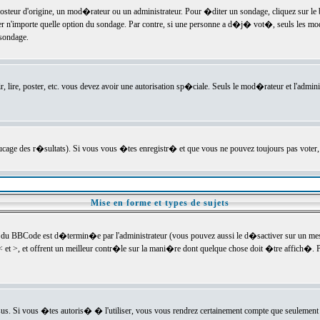
ur d'origine, un mod�rateur ou un administrateur. Pour �diter un sondage, cliquez sur le bou
r n'importe quelle option du sondage. Par contre, si une personne a d�j� vot�, seuls les mod
 sondage.
r, lire, poster, etc. vous devez avoir une autorisation sp�ciale. Seuls le mod�rateur et l'admin
trucage des r�sultats). Si vous vous �tes enregistr� et que vous ne pouvez toujours pas voter
Mise en forme et types de sujets
 du BBCode est d�termin�e par l'administrateur (vous pouvez aussi le d�sactiver sur un mess
< et >, et offrent un meilleur contr�le sur la mani�re dont quelque chose doit �tre affich�. Po
sus. Si vous �tes autoris� � l'utiliser, vous vous rendrez certainement compte que seulement 