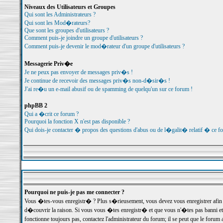
Niveaux des Utilisateurs et Groupes
Qui sont les Administrateurs ?
Qui sont les Mod�rateurs?
Que sont les groupes d'utilisateurs ?
Comment puis-je joindre un groupe d'utilisateurs ?
Comment puis-je devenir le mod�rateur d'un groupe d'utilisateurs ?
Messagerie Priv�e
Je ne peux pas envoyer de messages priv�s !
Je continue de recevoir des messages priv�s non-d�sir�s !
J'ai re�u un e-mail abusif ou de spamming de quelqu'un sur ce forum !
phpBB 2
Qui a �crit ce forum ?
Pourquoi la fonction X n'est pas disponible ?
Qui dois-je contacter � propos des questions d'abus ou de l�galit� relatif � ce f
Pourquoi ne puis-je pas me connecter ?
Vous �tes-vous enregistr� ? Plus s�rieusement, vous devez vous enregistrer afin d
d�couvrir la raison. Si vous vous �tes enregistr� et que vous n'�tes pas banni et
fonctionne toujours pas, contactez l'administrateur du forum; il se peut que le for