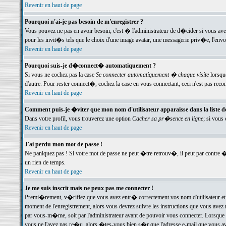
Revenir en haut de page
Pourquoi n'ai-je pas besoin de m'enregistrer ?
Vous pouvez ne pas en avoir besoin; c'est � l'administrateur de d�cider si vous av
pour les invit�s tels que le choix d'une image avatar, une messagerie priv�e, l'envo
Revenir en haut de page
Pourquoi suis-je d�connect� automatiquement ?
Si vous ne cochez pas la case
Se connecter automatiquement � chaque visite
lorsqu
d'autre. Pour rester connect�, cochez la case en vous connectant; ceci n'est pas r
Revenir en haut de page
Comment puis-je �viter que mon nom d'utilisateur apparaisse dans la liste des
Dans votre profil, vous trouverez une option
Cacher sa pr�sence en ligne
; si vous
Revenir en haut de page
J'ai perdu mon mot de passe !
Ne paniquez pas ! Si votre mot de passe ne peut �tre retrouv�, il peut par contre �t
un rien de temps.
Revenir en haut de page
Je me suis inscrit mais ne peux pas me connecter !
Premi�rement, v�rifiez que vous avez entr� correctement vos nom d'utilisateur et 
moment de l'enregistrement, alors vous devrez suivre les instructions que vous avez
par vous-m�me, soit par l'administrateur avant de pouvoir vous connecter. Lorsque v
vous ne l'avez pas re�u, alors �tes-vous bien s�r que l'adresse e-mail que vous avez 