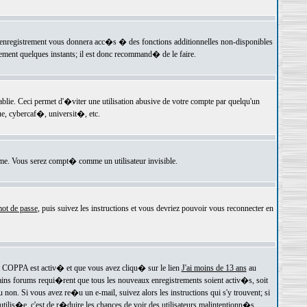
 l'enregistrement vous donnera acc�s � des fonctions additionnelles non-disponibles
lement quelques instants; il est donc recommand� de le faire.
e. Ceci permet d'�viter une utilisation abusive de votre compte par quelqu'un
e, cybercaf�, universit�, etc.
e. Vous serez compt� comme un utilisateur invisible.
ot de passe
, puis suivez les instructions et vous devriez pouvoir vous reconnecter en
rt COPPA est activ� et que vous avez cliqu� sur le lien
J'ai moins de 13 ans
au
tains forums requi�rent que tous les nouveaux enregistrements soient activ�s, soit
on. Si vous avez re�u un e-mail, suivez alors les instructions qui s'y trouvent; si
 utilis�e, c'est de r�duire les chances de voir des utilisateurs malintentionn�s