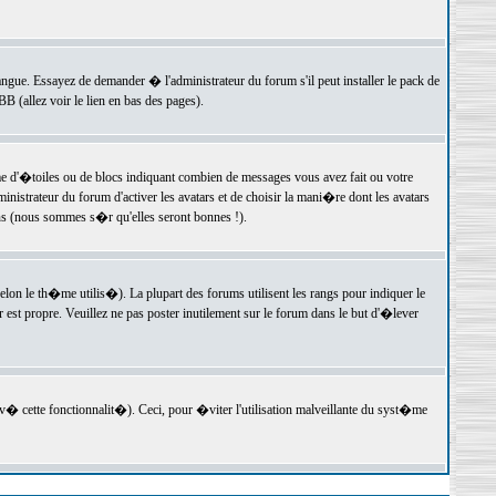
langue. Essayez de demander � l'administrateur du forum s'il peut installer le pack de
 (allez voir le lien en bas des pages).
e d'�toiles ou de blocs indiquant combien de messages vous avez fait ou votre
istrateur du forum d'activer les avatars et de choisir la mani�re dont les avatars
ons (nous sommes s�r qu'elles seront bonnes !).
elon le th�me utilis�). La plupart des forums utilisent les rangs pour indiquer le
est propre. Veuillez ne pas poster inutilement sur le forum dans le but d'�lever
v� cette fonctionnalit�). Ceci, pour �viter l'utilisation malveillante du syst�me