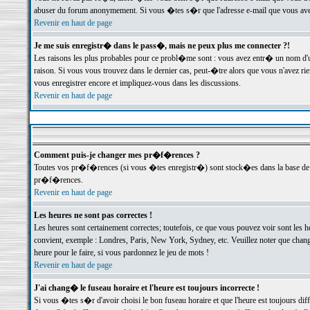
abuser du forum anonymement. Si vous �tes s�r que l'adresse e-mail que vous avez f
Revenir en haut de page
Je me suis enregistr� dans le pass�, mais ne peux plus me connecter ?!
Les raisons les plus probables pour ce probl�me sont : vous avez entr� un nom d'
raison. Si vous vous trouvez dans le dernier cas, peut-�tre alors que vous n'avez ri
vous enregistrer encore et impliquez-vous dans les discussions.
Revenir en haut de page
Comment puis-je changer mes pr�f�rences ?
Toutes vos pr�f�rences (si vous �tes enregistr�) sont stock�es dans la base de d
pr�f�rences.
Revenir en haut de page
Les heures ne sont pas correctes !
Les heures sont certainement correctes; toutefois, ce que vous pouvez voir sont les 
convient, exemple : Londres, Paris, New York, Sydney, etc. Veuillez noter que chang
heure pour le faire, si vous pardonnez le jeu de mots !
Revenir en haut de page
J'ai chang� le fuseau horaire et l'heure est toujours incorrecte !
Si vous �tes s�r d'avoir choisi le bon fuseau horaire et que l'heure est toujours 