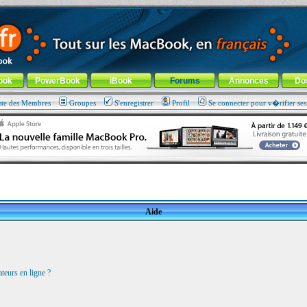
ade !
général
-
Aller au menu de la rubrique
ook
PowerBook
iBook
Forums
Annonces
Do
ste des Membres
Groupes
S'enregistrer
Profil
Se connecter pour v�rifier se
Aide
teurs en ligne ?