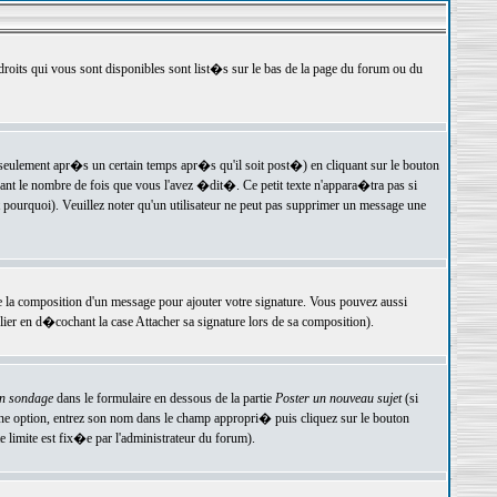
 droits qui vous sont disponibles sont list�s sur le bas de la page du forum ou du
ulement apr�s un certain temps apr�s qu'il soit post�) en cliquant sur le bouton
t le nombre de fois que vous l'avez �dit�. Ce petit texte n'appara�tra pas si
pourquoi). Veuillez noter qu'un utilisateur ne peut pas supprimer un message une
e la composition d'un message pour ajouter votre signature. Vous pouvez aussi
er en d�cochant la case Attacher sa signature lors de sa composition).
un sondage
dans le formulaire en dessous de la partie
Poster un nouveau sujet
(si
une option, entrez son nom dans le champ appropri� puis cliquez sur le bouton
 limite est fix�e par l'administrateur du forum).