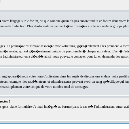
.
l� votre langage sur le forum, ou que soit quelqu'un n'a pas encore traduit ce forum dans votre 
e nouvelle traduction. Plus d'informations peuvent �tre trouv�es sur le site web du groupe phpBB
ssages. La premi�re est l'image associ�e avec votre rang, g�n�ralement elles prennent la form
omm�e avatar, qui est g�n�ralement unique ou personnelle � chaque utilisateur. C'est � l'admin
 que l'administrateur en a d�cid� ainsi, vous pouvez le contacter pour lui en demander les rais
rang appara�t sous votre nom d'utilisateur dans les sujets de discussions et dans votre profil s
teurs, exemple : les mod�rateurs et administrateurs peuvent avoir un rang sp�cifique qui leur 
sera simplement votre compte de votre nombre total de messages.
ecter !
gens via le formulaire d'e-mail int�gr� au forum (dans le cas o� l'administrateur aurait acti