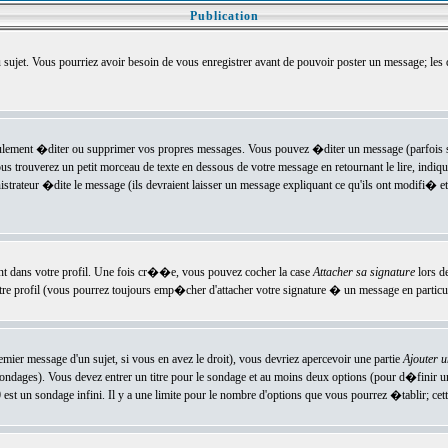
Publication
u sujet. Vous pourriez avoir besoin de vous enregistrer avant de pouvoir poster un message; les
ement �diter ou supprimer vos propres messages. Vous pouvez �diter un message (parfois se
verez un petit morceau de texte en dessous de votre message en retournant le lire, indiquan
ateur �dite le message (ils devraient laisser un message expliquant ce qu'ils ont modifi� et 
nt dans votre profil. Une fois cr��e, vous pouvez cocher la case
Attacher sa signature
lors d
e profil (vous pourrez toujours emp�cher d'attacher votre signature � un message en particuli
ier message d'un sujet, si vous en avez le droit), vous devriez apercevoir une partie
Ajouter 
sondages). Vous devez entrer un titre pour le sondage et au moins deux options (pour d�finir 
t un sondage infini. Il y a une limite pour le nombre d'options que vous pourrez �tablir; cette