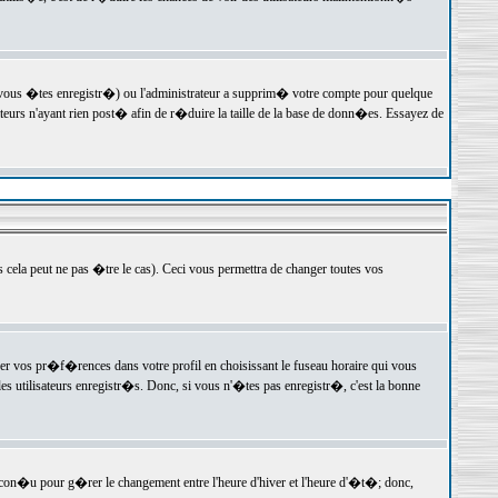
 vous �tes enregistr�) ou l'administrateur a supprim� votre compte pour quelque
teurs n'ayant rien post� afin de r�duire la taille de la base de donn�es. Essayez de
ela peut ne pas �tre le cas). Ceci vous permettra de changer toutes vos
ger vos pr�f�rences dans votre profil en choisissant le fuseau horaire qui vous
es utilisateurs enregistr�s. Donc, si vous n'�tes pas enregistr�, c'est la bonne
 con�u pour g�rer le changement entre l'heure d'hiver et l'heure d'�t�; donc,