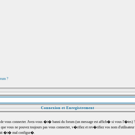
orum ?
Connexion et Enregistrement
e vous connecter. Avez-vous �t� banni du forum (un message est affich� si vous l'�tes) ? Si
 que vous ne pouvez toujours pas vous connecter, v�rifiez et rev�rifiez vos nom d'utilisateu
um ait �t� mal configur�.