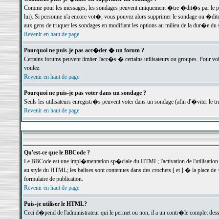
Comme pour les messages, les sondages peuvent uniquement �tre �dit�s par le poste
lui). Si personne n'a encore vot�, vous pouvez alors supprimer le sondage ou �dite
aux gens de truquer les sondages en modifiant les options au milieu de la dur�e du
Revenir en haut de page
Pourquoi ne puis-je pas acc�der � un forum ?
Certains forums peuvent limiter l'acc�s � certains utilisateurs ou groupes. Pour voi
voulez.
Revenir en haut de page
Pourquoi ne puis-je pas voter dans un sondage ?
Seuls les utilisateurs enregistr�s peuvent voter dans un sondage (afin d'�viter le 
Revenir en haut de page
Qu'est-ce que le BBCode ?
Le BBCode est une impl�mentation sp�ciale du HTML; l'activation de l'utilisation
au style du HTML; les balises sont contenues dans des crochets [ et ] � la place de 
formulaire de publication.
Revenir en haut de page
Puis-je utiliser le HTML?
Ceci d�pend de l'administrateur qui le permet ou non; il a un contr�le complet des