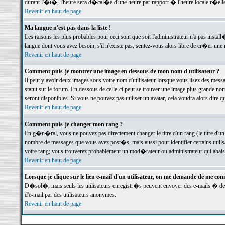
durant l'�t�, l'heure sera d�cal�e d'une heure par rapport � l'heure locale r�elle
Revenir en haut de page
Ma langue n'est pas dans la liste !
Les raisons les plus probables pour ceci sont que soit l'administrateur n'a pas instal
langue dont vous avez besoin; s'il n'existe pas, sentez-vous alors libre de cr�er un
Revenir en haut de page
Comment puis-je montrer une image en dessous de mon nom d'utilisateur ?
Il peut y avoir deux images sous votre nom d'utilisateur lorsque vous lisez des me
statut sur le forum. En dessous de celle-ci peut se trouver une image plus grande n
seront disponibles. Si vous ne pouvez pas utiliser un avatar, cela voudra alors dire
Revenir en haut de page
Comment puis-je changer mon rang ?
En g�n�ral, vous ne pouvez pas directement changer le titre d'un rang (le titre d'un 
nombre de messages que vous avez post�s, mais aussi pour identifier certains utilisa
votre rang; vous trouverez probablement un mod�rateur ou administrateur qui abais
Revenir en haut de page
Lorsque je clique sur le lien e-mail d'un utilisateur, on me demande de me conn
D�sol�, mais seuls les utilisateurs enregistr�s peuvent envoyer des e-mails � des 
d'e-mail par des utilisateurs anonymes.
Revenir en haut de page