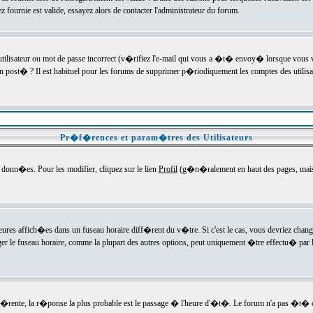
ournie est valide, essayez alors de contacter l'administrateur du forum.
utilisateur ou mot de passe incorrect (v�rifiez l'e-mail qui vous a �t� envoy� lorsque vous
en post� ? Il est habituel pour les forums de supprimer p�riodiquement les comptes des utilisa
Pr�f�rences et param�tres des Utilisateurs
onn�es. Pour les modifier, cliquez sur le lien
Profil
(g�n�ralement en haut des pages, mais c
heures affich�es dans un fuseau horaire diff�rent du v�tre. Si c'est le cas, vous devriez chan
er le fuseau horaire, comme la plupart des autres options, peut uniquement �tre effectu� par l
diff�rente, la r�ponse la plus probable est le passage � l'heure d'�t�. Le forum n'a pas �t�