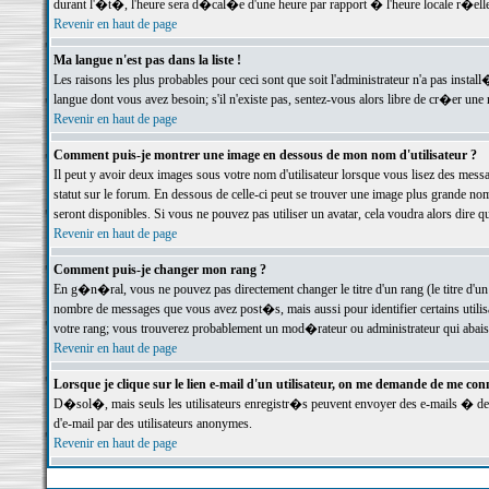
durant l'�t�, l'heure sera d�cal�e d'une heure par rapport � l'heure locale r�elle
Revenir en haut de page
Ma langue n'est pas dans la liste !
Les raisons les plus probables pour ceci sont que soit l'administrateur n'a pas instal
langue dont vous avez besoin; s'il n'existe pas, sentez-vous alors libre de cr�er un
Revenir en haut de page
Comment puis-je montrer une image en dessous de mon nom d'utilisateur ?
Il peut y avoir deux images sous votre nom d'utilisateur lorsque vous lisez des me
statut sur le forum. En dessous de celle-ci peut se trouver une image plus grande n
seront disponibles. Si vous ne pouvez pas utiliser un avatar, cela voudra alors dire
Revenir en haut de page
Comment puis-je changer mon rang ?
En g�n�ral, vous ne pouvez pas directement changer le titre d'un rang (le titre d'un 
nombre de messages que vous avez post�s, mais aussi pour identifier certains utilisa
votre rang; vous trouverez probablement un mod�rateur ou administrateur qui abais
Revenir en haut de page
Lorsque je clique sur le lien e-mail d'un utilisateur, on me demande de me conn
D�sol�, mais seuls les utilisateurs enregistr�s peuvent envoyer des e-mails � des 
d'e-mail par des utilisateurs anonymes.
Revenir en haut de page