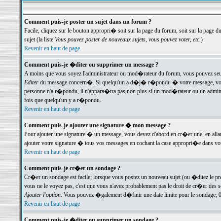
Comment puis-je poster un sujet dans un forum ?
Facile, cliquez sur le bouton appropri� soit sur la page du forum, soit sur la page d
sujet (la liste
Vous pouvez poster de nouveaux sujets, vous pouvez voter, etc.
)
Revenir en haut de page
Comment puis-je �diter ou supprimer un message ?
A moins que vous soyez l'administrateur ou mod�rateur du forum, vous pouvez seul
Editer
du message concern�. Si quelqu'un a d�j� r�pondu � votre message, vous trou
personne n'a r�pondu, il n'appara�tra pas non plus si un mod�rateur ou un administr
fois que quelqu'un y a r�pondu.
Revenir en haut de page
Comment puis-je ajouter une signature � mon message ?
Pour ajouter une signature � un message, vous devez d'abord en cr�er une, en alla
ajouter votre signature � tous vos messages en cochant la case appropri�e dans votr
Revenir en haut de page
Comment puis-je cr�er un sondage ?
Cr�er un sondage est facile; lorsque vous postez un nouveau sujet (ou �ditez le prem
vous ne le voyez pas, c'est que vous n'avez probablement pas le droit de cr�er des 
Ajouter l'option
. Vous pouvez �galement d�finir une date limite pour le sondage; 0 es
Revenir en haut de page
Comment puis-je �diter ou supprimer un sondage ?