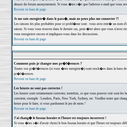
abuser du forum anonymement. Si vous �tes s�r que l'adresse e-mail que vous avez f
Revenir en haut de page
Je me suis enregistr� dans le pass�, mais ne peux plus me connecter ?!
Les raisons les plus probables pour ce probl�me sont : vous avez entr� un nom d'
raison. Si vous vous trouvez dans le dernier cas, peut-�tre alors que vous n'avez ri
vous enregistrer encore et impliquez-vous dans les discussions.
Revenir en haut de page
Comment puis-je changer mes pr�f�rences ?
Toutes vos pr�f�rences (si vous �tes enregistr�) sont stock�es dans la base de d
pr�f�rences.
Revenir en haut de page
Les heures ne sont pas correctes !
Les heures sont certainement correctes; toutefois, ce que vous pouvez voir sont les 
convient, exemple : Londres, Paris, New York, Sydney, etc. Veuillez noter que chang
heure pour le faire, si vous pardonnez le jeu de mots !
Revenir en haut de page
J'ai chang� le fuseau horaire et l'heure est toujours incorrecte !
Si vous �tes s�r d'avoir choisi le bon fuseau horaire et que l'heure est toujours 