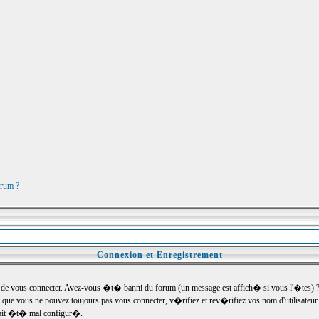
orum ?
Connexion et Enregistrement
e vous connecter. Avez-vous �t� banni du forum (un message est affich� si vous l'�tes) ? Si
 que vous ne pouvez toujours pas vous connecter, v�rifiez et rev�rifiez vos nom d'utilisateu
um ait �t� mal configur�.