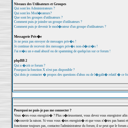
Niveaux des Utilisateurs et Groupes
Qui sont les Administrateurs ?
Qui sont les Mod�rateurs?
Que sont les groupes d'utilisateurs ?
Comment puis-je joindre un groupe d'utilisateurs ?
Comment puis-je devenir le mod�rateur d'un groupe d'utilisateurs ?
Messagerie Priv�e
Je ne peux pas envoyer de messages priv�s !
Je continue de recevoir des messages priv�s non-d�sir�s !
J'ai re�u un e-mail abusif ou de spamming de quelqu'un sur ce forum !
phpBB 2
Qui a �crit ce forum ?
Pourquoi la fonction X n'est pas disponible ?
Qui dois-je contacter � propos des questions d'abus ou de l�galit� relatif � ce f
Pourquoi ne puis-je pas me connecter ?
Vous �tes-vous enregistr� ? Plus s�rieusement, vous devez vous enregistrer afin d
d�couvrir la raison. Si vous vous �tes enregistr� et que vous n'�tes pas banni et
fonctionne toujours pas, contactez l'administrateur du forum; il se peut que le for