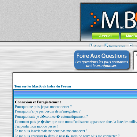
MacBook-fr.com : 100% Apple... 100% nom
Aller au contenu
-
Aller au menu 
Menu général
Accueil
MacB
Aide
Rechercher
Li
Tout sur les MacBook Index du Forum
Connexion et Enregistrement
Pourquoi ne puis-je pas me connecter ?
Pourquoi n'ai-je pas besoin de m'enregistrer ?
Pourquoi suis-je d�connect� automatiquement ?
Comment puis-je �viter que mon nom d'utilisateur apparaisse dans la liste des utilisa
J'ai perdu mon mot de passe !
Je me suis inscrit mais ne peux pas me connecter !
Je me suis enregistr� dans le pass�, mais ne peux plus me connecter ?!