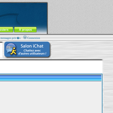
ssiers
À propos
s messages priv�s
Connexion