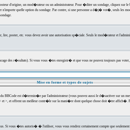
ur d'origine, un mod�rateur ou un administrateur. Pour �diter un sondage, cliquez sur le bou
r n'importe quelle option du sondage. Par contre, si une personne a d�j� vot�, seuls les mod
 sondage.
r, lire, poster, etc. vous devez avoir une autorisation sp�ciale. Seuls le mod�rateur et l'admin
trucage des r�sultats). Si vous vous �tes enregistr� et que vous ne pouvez toujours pas voter
Mise en forme et types de sujets
 du BBCode est d�termin�e par l'administrateur (vous pouvez aussi le d�sactiver sur un mess
< et >, et offrent un meilleur contr�le sur la mani�re dont quelque chose doit �tre affich�. Po
sus. Si vous �tes autoris� � l'utiliser, vous vous rendrez certainement compte que seulement 