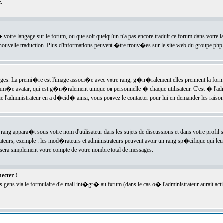
.
l� votre langage sur le forum, ou que soit quelqu'un n'a pas encore traduit ce forum dans votre 
e nouvelle traduction. Plus d'informations peuvent �tre trouv�es sur le site web du groupe phpBB
ssages. La premi�re est l'image associ�e avec votre rang, g�n�ralement elles prennent la form
omm�e avatar, qui est g�n�ralement unique ou personnelle � chaque utilisateur. C'est � l'admin
 que l'administrateur en a d�cid� ainsi, vous pouvez le contacter pour lui en demander les rais
rang appara�t sous votre nom d'utilisateur dans les sujets de discussions et dans votre profil s
teurs, exemple : les mod�rateurs et administrateurs peuvent avoir un rang sp�cifique qui leur 
sera simplement votre compte de votre nombre total de messages.
ecter !
gens via le formulaire d'e-mail int�gr� au forum (dans le cas o� l'administrateur aurait acti