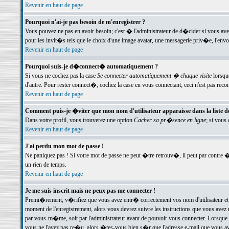
Revenir en haut de page
Pourquoi n'ai-je pas besoin de m'enregistrer ?
Vous pouvez ne pas en avoir besoin; c'est � l'administrateur de d�cider si vous av
pour les invit�s tels que le choix d'une image avatar, une messagerie priv�e, l'envo
Revenir en haut de page
Pourquoi suis-je d�connect� automatiquement ?
Si vous ne cochez pas la case
Se connecter automatiquement � chaque visite
lorsqu
d'autre. Pour rester connect�, cochez la case en vous connectant; ceci n'est pas r
Revenir en haut de page
Comment puis-je �viter que mon nom d'utilisateur apparaisse dans la liste des
Dans votre profil, vous trouverez une option
Cacher sa pr�sence en ligne
; si vous
Revenir en haut de page
J'ai perdu mon mot de passe !
Ne paniquez pas ! Si votre mot de passe ne peut �tre retrouv�, il peut par contre �t
un rien de temps.
Revenir en haut de page
Je me suis inscrit mais ne peux pas me connecter !
Premi�rement, v�rifiez que vous avez entr� correctement vos nom d'utilisateur et 
moment de l'enregistrement, alors vous devrez suivre les instructions que vous avez
par vous-m�me, soit par l'administrateur avant de pouvoir vous connecter. Lorsque v
vous ne l'avez pas re�u, alors �tes-vous bien s�r que l'adresse e-mail que vous avez 