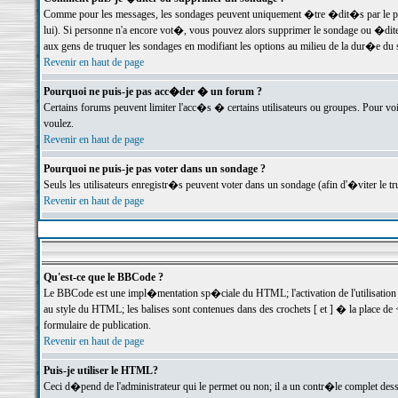
Comme pour les messages, les sondages peuvent uniquement �tre �dit�s par le poste
lui). Si personne n'a encore vot�, vous pouvez alors supprimer le sondage ou �dite
aux gens de truquer les sondages en modifiant les options au milieu de la dur�e du
Revenir en haut de page
Pourquoi ne puis-je pas acc�der � un forum ?
Certains forums peuvent limiter l'acc�s � certains utilisateurs ou groupes. Pour voi
voulez.
Revenir en haut de page
Pourquoi ne puis-je pas voter dans un sondage ?
Seuls les utilisateurs enregistr�s peuvent voter dans un sondage (afin d'�viter le 
Revenir en haut de page
Qu'est-ce que le BBCode ?
Le BBCode est une impl�mentation sp�ciale du HTML; l'activation de l'utilisation
au style du HTML; les balises sont contenues dans des crochets [ et ] � la place de 
formulaire de publication.
Revenir en haut de page
Puis-je utiliser le HTML?
Ceci d�pend de l'administrateur qui le permet ou non; il a un contr�le complet des