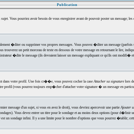
Publication
u sujet. Vous pourriez avoir besoin de vous enregistrer avant de pouvoir poster un message; les
ement �diter ou supprimer vos propres messages. Vous pouvez �diter un message (parfois se
verez un petit morceau de texte en dessous de votre message en retournant le lire, indiquan
ateur �dite le message (ils devraient laisser un message expliquant ce qu'ils ont modifi� et 
nt dans votre profil. Une fois cr��e, vous pouvez cocher la case
Attacher sa signature
lors d
e profil (vous pourrez toujours emp�cher d'attacher votre signature � un message en particuli
ier message d'un sujet, si vous en avez le droit), vous devriez apercevoir une partie
Ajouter 
sondages). Vous devez entrer un titre pour le sondage et au moins deux options (pour d�finir 
t un sondage infini. Il y a une limite pour le nombre d'options que vous pourrez �tablir; cette