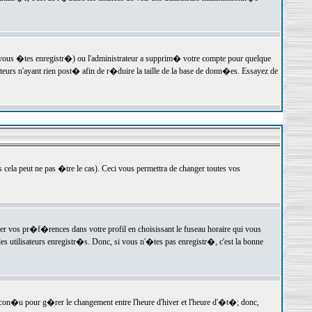
 vous �tes enregistr�) ou l'administrateur a supprim� votre compte pour quelque
teurs n'ayant rien post� afin de r�duire la taille de la base de donn�es. Essayez de
ela peut ne pas �tre le cas). Ceci vous permettra de changer toutes vos
ger vos pr�f�rences dans votre profil en choisissant le fuseau horaire qui vous
es utilisateurs enregistr�s. Donc, si vous n'�tes pas enregistr�, c'est la bonne
 con�u pour g�rer le changement entre l'heure d'hiver et l'heure d'�t�; donc,