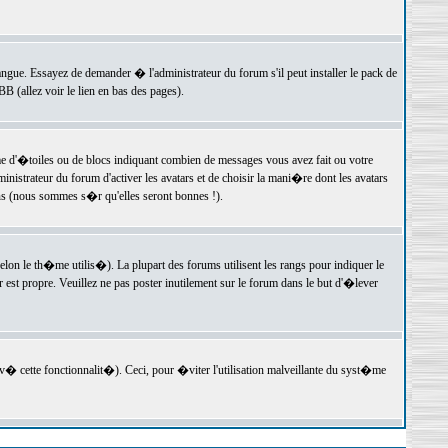
langue. Essayez de demander � l'administrateur du forum s'il peut installer le pack de
 (allez voir le lien en bas des pages).
e d'�toiles ou de blocs indiquant combien de messages vous avez fait ou votre
istrateur du forum d'activer les avatars et de choisir la mani�re dont les avatars
ons (nous sommes s�r qu'elles seront bonnes !).
elon le th�me utilis�). La plupart des forums utilisent les rangs pour indiquer le
est propre. Veuillez ne pas poster inutilement sur le forum dans le but d'�lever
v� cette fonctionnalit�). Ceci, pour �viter l'utilisation malveillante du syst�me