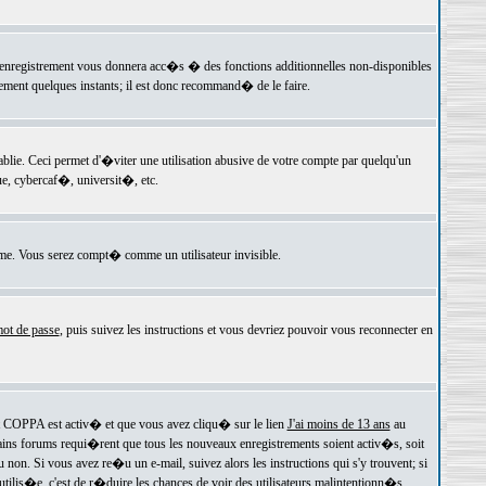
 l'enregistrement vous donnera acc�s � des fonctions additionnelles non-disponibles
lement quelques instants; il est donc recommand� de le faire.
e. Ceci permet d'�viter une utilisation abusive de votre compte par quelqu'un
e, cybercaf�, universit�, etc.
e. Vous serez compt� comme un utilisateur invisible.
ot de passe
, puis suivez les instructions et vous devriez pouvoir vous reconnecter en
rt COPPA est activ� et que vous avez cliqu� sur le lien
J'ai moins de 13 ans
au
tains forums requi�rent que tous les nouveaux enregistrements soient activ�s, soit
on. Si vous avez re�u un e-mail, suivez alors les instructions qui s'y trouvent; si
 utilis�e, c'est de r�duire les chances de voir des utilisateurs malintentionn�s