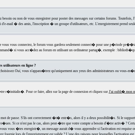
ez besoin ou non de vous enregistrer pour poster des messages sur certains forums. Toutefois,
i d'e-mail � des amis, l'inscription � un groupe d'utilisateurs, etc. L'enregistrement prend seu
e vous vous connectez, le forum vous gardera seulement connect� pour une p�riode pr��tabli
ecommand� si vous acc�dez au forum en utilisant un ordinateur partag�, exemple : biblioth�qu
 utilisateurs en ligne ?
 choisissez
Oui
, vous n'appara�trez qu'uniquement aux yeux des administrateurs ou vous-m�m
re r�initialis�. Pour ce faire, allez sur la page de connexion et cliquez sur
J'ai oubli� mon m
mot de passe. S'ils ont correctement �t� entr�s, alors il y a deux possibilit�s. Si le suppo
 re�ues. Si ce n'est pas le cas, alors peut-�tre que votre compte a besoin d'�tre activ� ? Cer
ous vous �tes enregistr�, un message aurait d� vous apprendre si l'activation est requise ou n
fournie lors de l'enregistrement est valide ? L'une des raisons pour lesquelles l'activation est