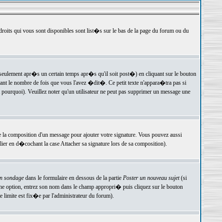
 droits qui vous sont disponibles sont list�s sur le bas de la page du forum ou du
ulement apr�s un certain temps apr�s qu'il soit post�) en cliquant sur le bouton
t le nombre de fois que vous l'avez �dit�. Ce petit texte n'appara�tra pas si
pourquoi). Veuillez noter qu'un utilisateur ne peut pas supprimer un message une
e la composition d'un message pour ajouter votre signature. Vous pouvez aussi
er en d�cochant la case Attacher sa signature lors de sa composition).
un sondage
dans le formulaire en dessous de la partie
Poster un nouveau sujet
(si
une option, entrez son nom dans le champ appropri� puis cliquez sur le bouton
 limite est fix�e par l'administrateur du forum).