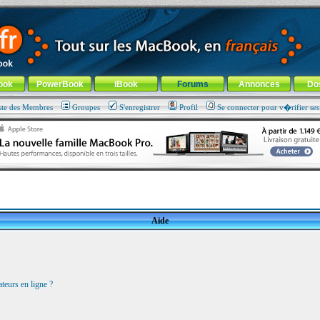
ade !
général
-
Aller au menu de la rubrique
ook
PowerBook
iBook
Forums
Annonces
Do
ste des Membres
Groupes
S'enregistrer
Profil
Se connecter pour v�rifier se
Aide
teurs en ligne ?