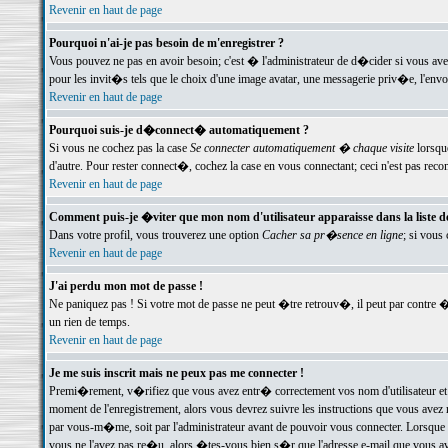
Revenir en haut de page
Pourquoi n'ai-je pas besoin de m'enregistrer ?
Vous pouvez ne pas en avoir besoin; c'est � l'administrateur de d�cider si vous av
pour les invit�s tels que le choix d'une image avatar, une messagerie priv�e, l'envo
Revenir en haut de page
Pourquoi suis-je d�connect� automatiquement ?
Si vous ne cochez pas la case
Se connecter automatiquement � chaque visite
lorsqu
d'autre. Pour rester connect�, cochez la case en vous connectant; ceci n'est pas r
Revenir en haut de page
Comment puis-je �viter que mon nom d'utilisateur apparaisse dans la liste des
Dans votre profil, vous trouverez une option
Cacher sa pr�sence en ligne
; si vous
Revenir en haut de page
J'ai perdu mon mot de passe !
Ne paniquez pas ! Si votre mot de passe ne peut �tre retrouv�, il peut par contre �t
un rien de temps.
Revenir en haut de page
Je me suis inscrit mais ne peux pas me connecter !
Premi�rement, v�rifiez que vous avez entr� correctement vos nom d'utilisateur et 
moment de l'enregistrement, alors vous devrez suivre les instructions que vous avez
par vous-m�me, soit par l'administrateur avant de pouvoir vous connecter. Lorsque v
vous ne l'avez pas re�u, alors �tes-vous bien s�r que l'adresse e-mail que vous avez 