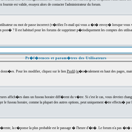
ournie est valide, essayez alors de contacter l'administrateur du forum.
utilisateur ou mot de passe incorrect (v�rifiez l'e-mail qui vous a �t� envoy� lorsque vous
en post� ? Il est habituel pour les forums de supprimer p�riodiquement les comptes des utilisa
Pr�f�rences et param�tres des Utilisateurs
onn�es. Pour les modifier, cliquez sur le lien
Profil
(g�n�ralement en haut des pages, mais c
heures affich�es dans un fuseau horaire diff�rent du v�tre. Si c'est le cas, vous devriez chan
er le fuseau horaire, comme la plupart des autres options, peut uniquement �tre effectu� par l
diff�rente, la r�ponse la plus probable est le passage � l'heure d'�t�. Le forum n'a pas �t�