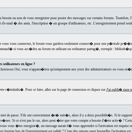
ez besoin ou non de vous enregistrer pour poster des messages sur certains forums. Toutefois,
i d'e-mail � des amis, l'inscription � un groupe d'utilisateurs, etc. L'enregistrement prend seu
e vous vous connectez, le forum vous gardera seulement connect� pour une p�riode pr��tabli
ecommand� si vous acc�dez au forum en utilisant un ordinateur partag�, exemple : biblioth�qu
 utilisateurs en ligne ?
 choisissez
Oui
, vous n'appara�trez qu'uniquement aux yeux des administrateurs ou vous-m�m
re r�initialis�. Pour ce faire, allez sur la page de connexion et cliquez sur
J'ai oubli� mon m
mot de passe. S'ils ont correctement �t� entr�s, alors il y a deux possibilit�s. Si le suppo
 re�ues. Si ce n'est pas le cas, alors peut-�tre que votre compte a besoin d'�tre activ� ? Cer
ous vous �tes enregistr�, un message aurait d� vous apprendre si l'activation est requise ou n
fournie lors de l'enregistrement est valide ? L'une des raisons pour lesquelles l'activation est