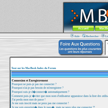
MacBook-fr.com : 100% Apple... 100% nom
Aller au contenu
-
Aller au menu 
Menu général
Accueil
MacB
Aide
Rechercher
Li
Tout sur les MacBook Index du Forum
Connexion et Enregistrement
Pourquoi ne puis-je pas me connecter ?
Pourquoi n'ai-je pas besoin de m'enregistrer ?
Pourquoi suis-je d�connect� automatiquement ?
Comment puis-je �viter que mon nom d'utilisateur apparaisse dans la liste des utilisa
J'ai perdu mon mot de passe !
Je me suis inscrit mais ne peux pas me connecter !
Je me suis enregistr� dans le pass�, mais ne peux plus me connecter ?!