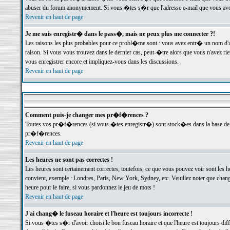
abuser du forum anonymement. Si vous �tes s�r que l'adresse e-mail que vous avez f
Revenir en haut de page
Je me suis enregistr� dans le pass�, mais ne peux plus me connecter ?!
Les raisons les plus probables pour ce probl�me sont : vous avez entr� un nom d'
raison. Si vous vous trouvez dans le dernier cas, peut-�tre alors que vous n'avez ri
vous enregistrer encore et impliquez-vous dans les discussions.
Revenir en haut de page
Comment puis-je changer mes pr�f�rences ?
Toutes vos pr�f�rences (si vous �tes enregistr�) sont stock�es dans la base de d
pr�f�rences.
Revenir en haut de page
Les heures ne sont pas correctes !
Les heures sont certainement correctes; toutefois, ce que vous pouvez voir sont les 
convient, exemple : Londres, Paris, New York, Sydney, etc. Veuillez noter que chang
heure pour le faire, si vous pardonnez le jeu de mots !
Revenir en haut de page
J'ai chang� le fuseau horaire et l'heure est toujours incorrecte !
Si vous �tes s�r d'avoir choisi le bon fuseau horaire et que l'heure est toujours 