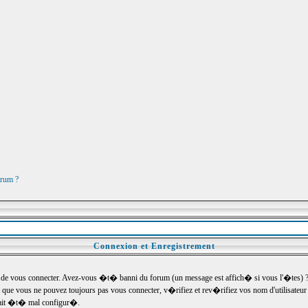
orum ?
Connexion et Enregistrement
e vous connecter. Avez-vous �t� banni du forum (un message est affich� si vous l'�tes) ? Si
 que vous ne pouvez toujours pas vous connecter, v�rifiez et rev�rifiez vos nom d'utilisateu
um ait �t� mal configur�.