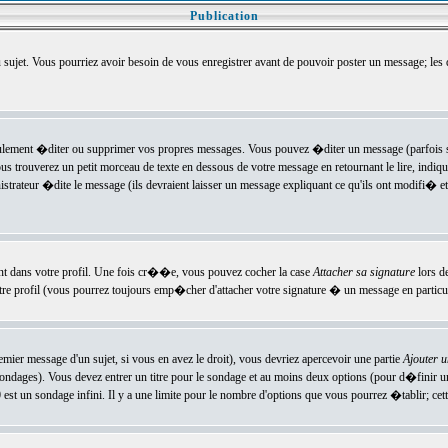
Publication
u sujet. Vous pourriez avoir besoin de vous enregistrer avant de pouvoir poster un message; les
ement �diter ou supprimer vos propres messages. Vous pouvez �diter un message (parfois se
verez un petit morceau de texte en dessous de votre message en retournant le lire, indiquan
ateur �dite le message (ils devraient laisser un message expliquant ce qu'ils ont modifi� et 
nt dans votre profil. Une fois cr��e, vous pouvez cocher la case
Attacher sa signature
lors d
e profil (vous pourrez toujours emp�cher d'attacher votre signature � un message en particuli
ier message d'un sujet, si vous en avez le droit), vous devriez apercevoir une partie
Ajouter 
sondages). Vous devez entrer un titre pour le sondage et au moins deux options (pour d�finir 
t un sondage infini. Il y a une limite pour le nombre d'options que vous pourrez �tablir; cette