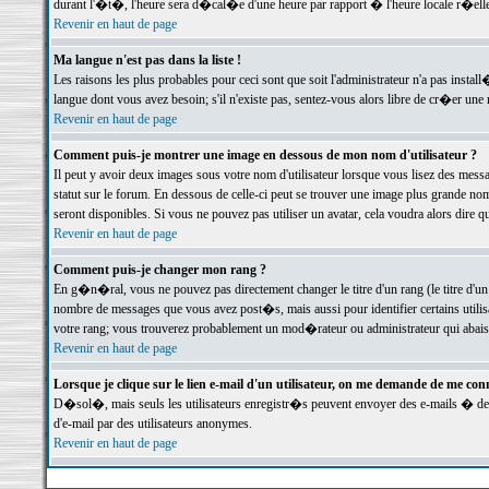
durant l'�t�, l'heure sera d�cal�e d'une heure par rapport � l'heure locale r�elle
Revenir en haut de page
Ma langue n'est pas dans la liste !
Les raisons les plus probables pour ceci sont que soit l'administrateur n'a pas instal
langue dont vous avez besoin; s'il n'existe pas, sentez-vous alors libre de cr�er un
Revenir en haut de page
Comment puis-je montrer une image en dessous de mon nom d'utilisateur ?
Il peut y avoir deux images sous votre nom d'utilisateur lorsque vous lisez des me
statut sur le forum. En dessous de celle-ci peut se trouver une image plus grande n
seront disponibles. Si vous ne pouvez pas utiliser un avatar, cela voudra alors dire
Revenir en haut de page
Comment puis-je changer mon rang ?
En g�n�ral, vous ne pouvez pas directement changer le titre d'un rang (le titre d'un 
nombre de messages que vous avez post�s, mais aussi pour identifier certains utilisa
votre rang; vous trouverez probablement un mod�rateur ou administrateur qui abais
Revenir en haut de page
Lorsque je clique sur le lien e-mail d'un utilisateur, on me demande de me conn
D�sol�, mais seuls les utilisateurs enregistr�s peuvent envoyer des e-mails � des 
d'e-mail par des utilisateurs anonymes.
Revenir en haut de page