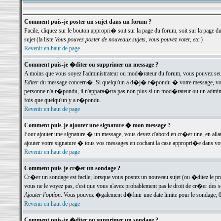
Comment puis-je poster un sujet dans un forum ?
Facile, cliquez sur le bouton appropri� soit sur la page du forum, soit sur la page d
sujet (la liste
Vous pouvez poster de nouveaux sujets, vous pouvez voter, etc.
)
Revenir en haut de page
Comment puis-je �diter ou supprimer un message ?
A moins que vous soyez l'administrateur ou mod�rateur du forum, vous pouvez seul
Editer
du message concern�. Si quelqu'un a d�j� r�pondu � votre message, vous trou
personne n'a r�pondu, il n'appara�tra pas non plus si un mod�rateur ou un administr
fois que quelqu'un y a r�pondu.
Revenir en haut de page
Comment puis-je ajouter une signature � mon message ?
Pour ajouter une signature � un message, vous devez d'abord en cr�er une, en alla
ajouter votre signature � tous vos messages en cochant la case appropri�e dans votr
Revenir en haut de page
Comment puis-je cr�er un sondage ?
Cr�er un sondage est facile; lorsque vous postez un nouveau sujet (ou �ditez le prem
vous ne le voyez pas, c'est que vous n'avez probablement pas le droit de cr�er des 
Ajouter l'option
. Vous pouvez �galement d�finir une date limite pour le sondage; 0 es
Revenir en haut de page
Comment puis-je �diter ou supprimer un sondage ?