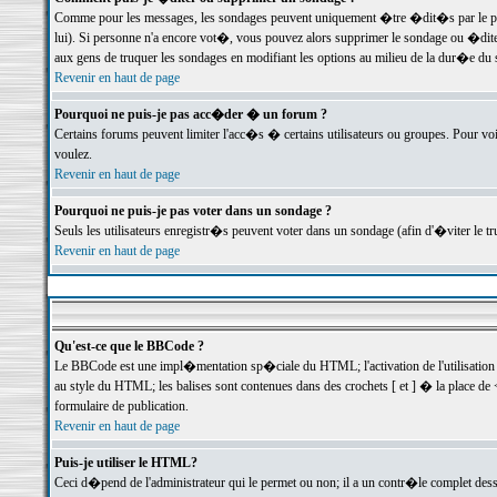
Comme pour les messages, les sondages peuvent uniquement �tre �dit�s par le poste
lui). Si personne n'a encore vot�, vous pouvez alors supprimer le sondage ou �dite
aux gens de truquer les sondages en modifiant les options au milieu de la dur�e du
Revenir en haut de page
Pourquoi ne puis-je pas acc�der � un forum ?
Certains forums peuvent limiter l'acc�s � certains utilisateurs ou groupes. Pour voi
voulez.
Revenir en haut de page
Pourquoi ne puis-je pas voter dans un sondage ?
Seuls les utilisateurs enregistr�s peuvent voter dans un sondage (afin d'�viter le 
Revenir en haut de page
Qu'est-ce que le BBCode ?
Le BBCode est une impl�mentation sp�ciale du HTML; l'activation de l'utilisation
au style du HTML; les balises sont contenues dans des crochets [ et ] � la place de 
formulaire de publication.
Revenir en haut de page
Puis-je utiliser le HTML?
Ceci d�pend de l'administrateur qui le permet ou non; il a un contr�le complet des