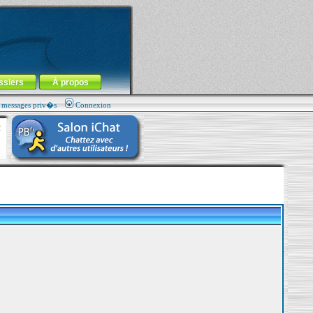
ssiers
À propos
s messages priv�s
Connexion