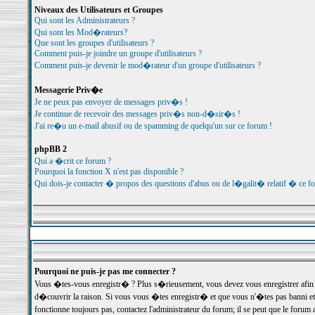
Niveaux des Utilisateurs et Groupes
Qui sont les Administrateurs ?
Qui sont les Mod�rateurs?
Que sont les groupes d'utilisateurs ?
Comment puis-je joindre un groupe d'utilisateurs ?
Comment puis-je devenir le mod�rateur d'un groupe d'utilisateurs ?
Messagerie Priv�e
Je ne peux pas envoyer de messages priv�s !
Je continue de recevoir des messages priv�s non-d�sir�s !
J'ai re�u un e-mail abusif ou de spamming de quelqu'un sur ce forum !
phpBB 2
Qui a �crit ce forum ?
Pourquoi la fonction X n'est pas disponible ?
Qui dois-je contacter � propos des questions d'abus ou de l�galit� relatif � ce f
Pourquoi ne puis-je pas me connecter ?
Vous �tes-vous enregistr� ? Plus s�rieusement, vous devez vous enregistrer afin d
d�couvrir la raison. Si vous vous �tes enregistr� et que vous n'�tes pas banni et
fonctionne toujours pas, contactez l'administrateur du forum; il se peut que le for