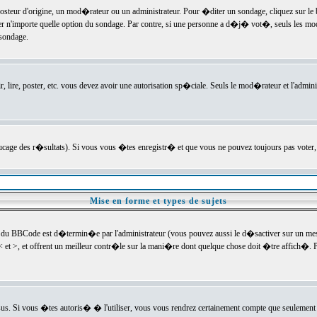
ur d'origine, un mod�rateur ou un administrateur. Pour �diter un sondage, cliquez sur le bou
r n'importe quelle option du sondage. Par contre, si une personne a d�j� vot�, seuls les mod
 sondage.
r, lire, poster, etc. vous devez avoir une autorisation sp�ciale. Seuls le mod�rateur et l'admin
trucage des r�sultats). Si vous vous �tes enregistr� et que vous ne pouvez toujours pas voter
Mise en forme et types de sujets
 du BBCode est d�termin�e par l'administrateur (vous pouvez aussi le d�sactiver sur un mess
< et >, et offrent un meilleur contr�le sur la mani�re dont quelque chose doit �tre affich�. Po
sus. Si vous �tes autoris� � l'utiliser, vous vous rendrez certainement compte que seulement 