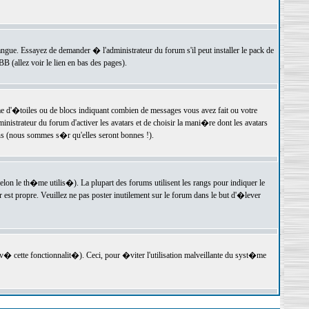
langue. Essayez de demander � l'administrateur du forum s'il peut installer le pack de
 (allez voir le lien en bas des pages).
e d'�toiles ou de blocs indiquant combien de messages vous avez fait ou votre
istrateur du forum d'activer les avatars et de choisir la mani�re dont les avatars
ons (nous sommes s�r qu'elles seront bonnes !).
elon le th�me utilis�). La plupart des forums utilisent les rangs pour indiquer le
est propre. Veuillez ne pas poster inutilement sur le forum dans le but d'�lever
v� cette fonctionnalit�). Ceci, pour �viter l'utilisation malveillante du syst�me