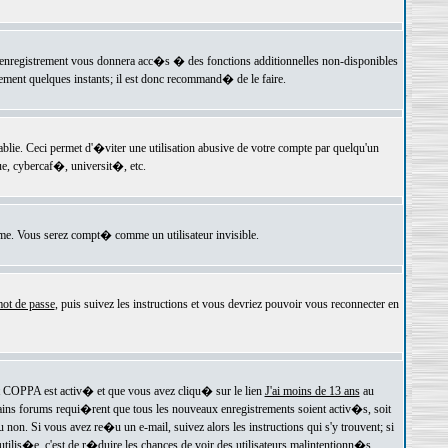
 l'enregistrement vous donnera acc�s � des fonctions additionnelles non-disponibles
lement quelques instants; il est donc recommand� de le faire.
e. Ceci permet d'�viter une utilisation abusive de votre compte par quelqu'un
e, cybercaf�, universit�, etc.
e. Vous serez compt� comme un utilisateur invisible.
ot de passe
, puis suivez les instructions et vous devriez pouvoir vous reconnecter en
rt COPPA est activ� et que vous avez cliqu� sur le lien
J'ai moins de 13 ans
au
tains forums requi�rent que tous les nouveaux enregistrements soient activ�s, soit
on. Si vous avez re�u un e-mail, suivez alors les instructions qui s'y trouvent; si
 utilis�e, c'est de r�duire les chances de voir des utilisateurs malintentionn�s