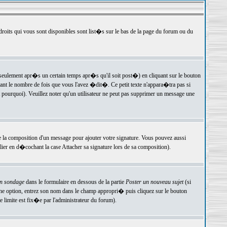
 droits qui vous sont disponibles sont list�s sur le bas de la page du forum ou du
ulement apr�s un certain temps apr�s qu'il soit post�) en cliquant sur le bouton
t le nombre de fois que vous l'avez �dit�. Ce petit texte n'appara�tra pas si
pourquoi). Veuillez noter qu'un utilisateur ne peut pas supprimer un message une
e la composition d'un message pour ajouter votre signature. Vous pouvez aussi
er en d�cochant la case Attacher sa signature lors de sa composition).
un sondage
dans le formulaire en dessous de la partie
Poster un nouveau sujet
(si
une option, entrez son nom dans le champ appropri� puis cliquez sur le bouton
 limite est fix�e par l'administrateur du forum).