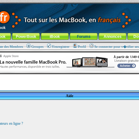
ade !
général
-
Aller au menu de la rubrique
ook
PowerBook
iBook
Forums
Annonces
Do
ste des Membres
Groupes
S'enregistrer
Profil
Se connecter pour v�rifier se
Aide
teurs en ligne ?