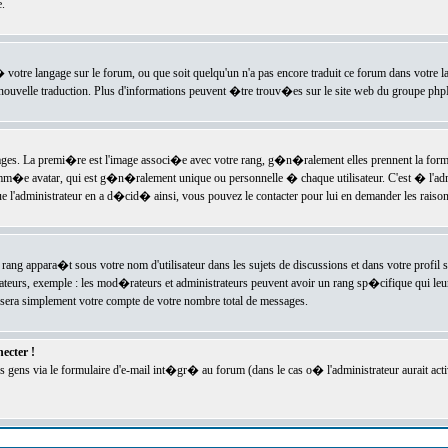
.
l� votre langage sur le forum, ou que soit quelqu'un n'a pas encore traduit ce forum dans votre 
e nouvelle traduction. Plus d'informations peuvent �tre trouv�es sur le site web du groupe phpBB
ssages. La premi�re est l'image associ�e avec votre rang, g�n�ralement elles prennent la form
omm�e avatar, qui est g�n�ralement unique ou personnelle � chaque utilisateur. C'est � l'admin
 que l'administrateur en a d�cid� ainsi, vous pouvez le contacter pour lui en demander les rais
rang appara�t sous votre nom d'utilisateur dans les sujets de discussions et dans votre profil s
teurs, exemple : les mod�rateurs et administrateurs peuvent avoir un rang sp�cifique qui leur 
sera simplement votre compte de votre nombre total de messages.
ecter !
gens via le formulaire d'e-mail int�gr� au forum (dans le cas o� l'administrateur aurait acti