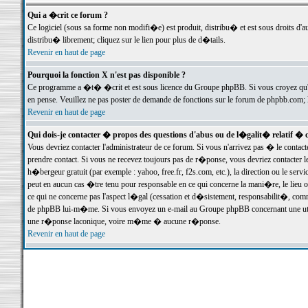
Qui a �crit ce forum ?
Ce logiciel (sous sa forme non modifi�e) est produit, distribu� et est sous droits d'a
distribu� librement; cliquez sur le lien pour plus de d�tails.
Revenir en haut de page
Pourquoi la fonction X n'est pas disponible ?
Ce programme a �t� �crit et est sous licence du Groupe phpBB. Si vous croyez qu'un
en pense. Veuillez ne pas poster de demande de fonctions sur le forum de phpbb.com; 
Revenir en haut de page
Qui dois-je contacter � propos des questions d'abus ou de l�galit� relatif � 
Vous devriez contacter l'administrateur de ce forum. Si vous n'arrivez pas � le conta
prendre contact. Si vous ne recevez toujours pas de r�ponse, vous devriez contacter 
h�bergeur gratuit (par exemple : yahoo, free.fr, f2s.com, etc.), la direction ou le se
peut en aucun cas �tre tenu pour responsable en ce qui concerne la mani�re, le lieu ou 
ce qui ne concerne pas l'aspect l�gal (cessation et d�sistement, responsabilit�, comm
de phpBB lui-m�me. Si vous envoyez un e-mail au Groupe phpBB concernant une utili
une r�ponse laconique, voire m�me � aucune r�ponse.
Revenir en haut de page