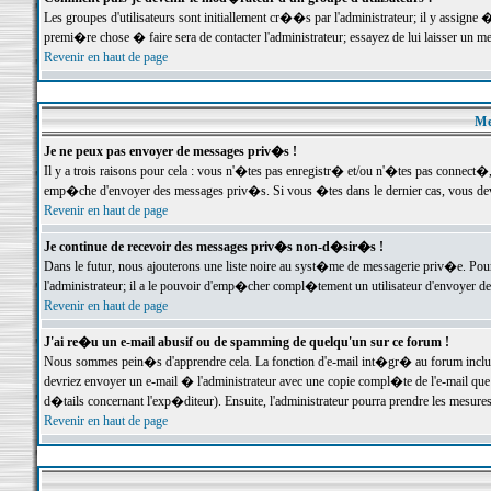
Les groupes d'utilisateurs sont initiallement cr��s par l'administrateur; il y assign
premi�re chose � faire sera de contacter l'administrateur; essayez de lui laisser un 
Revenir en haut de page
Me
Je ne peux pas envoyer de messages priv�s !
Il y a trois raisons pour cela : vous n'�tes pas enregistr� et/ou n'�tes pas connect�
emp�che d'envoyer des messages priv�s. Si vous �tes dans le dernier cas, vous devr
Revenir en haut de page
Je continue de recevoir des messages priv�s non-d�sir�s !
Dans le futur, nous ajouterons une liste noire au syst�me de messagerie priv�e. P
l'administrateur; il a le pouvoir d'emp�cher compl�tement un utilisateur d'envoyer 
Revenir en haut de page
J'ai re�u un e-mail abusif ou de spamming de quelqu'un sur ce forum !
Nous sommes pein�s d'apprendre cela. La fonction d'e-mail int�gr� au forum inclut d
devriez envoyer un e-mail � l'administrateur avec une copie compl�te de l'e-mail que v
d�tails concernant l'exp�diteur). Ensuite, l'administrateur pourra prendre les mesure
Revenir en haut de page