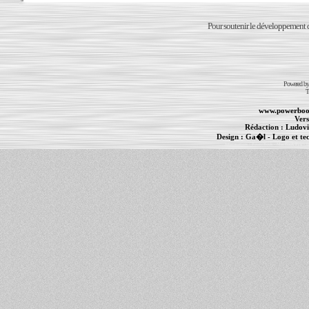
Pour soutenir le développement du
Powered b
T
www.powerboo
Vers
Rédaction :
Ludovi
Design :
Ga�l
- Logo et te
Informations :
PowerBook
-
MacBook Pro
-
i