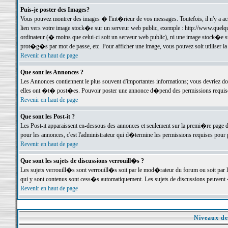
Puis-je poster des Images?
Vous pouvez montrer des images � l'int�rieur de vos messages. Toutefois, il n'y a 
lien vers votre image stock�e sur un serveur web public, exemple : http://www.quelq
ordinateur (� moins que celui-ci soit un serveur web public), ni une image stock�e su
prot�g�s par mot de passe, etc. Pour afficher une image, vous pouvez soit utiliser 
Revenir en haut de page
Que sont les Annonces ?
Les Annonces contiennent le plus souvent d'importantes informations; vous devriez d
elles ont �t� post�es. Pouvoir poster une annonce d�pend des permissions requises;
Revenir en haut de page
Que sont les Post-it ?
Les Post-it apparaissent en-dessous des annonces et seulement sur la premi�re page 
pour les annonces, c'est l'administrateur qui d�termine les permissions requises pour 
Revenir en haut de page
Que sont les sujets de discussions verrouill�s ?
Les sujets verrouill�s sont verrouill�s soit par le mod�rateur du forum ou soit par 
qui y sont contenus sont cess�s automatiquement. Les sujets de discussions peuvent 
Revenir en haut de page
Niveaux de