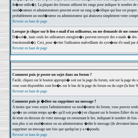
th�me utilis�). La plupart des forums utilisent les rangs pour indiquer le nombre de m
mod�rateurs et administrateurs peuvent avoir un rang sp�cifique qui leur est propre. 
probablement un mod�rateur ou administrateur qui abaissera simplement votre compte
Revenir en haut de page
Lorsque je clique sur le lien e-mail d'un utilisateur, on me demande de me conne
D�sol�, mais seuls les utilisateurs enregistr�s peuvent envoyer des e-mails � des ge
fonctionnalit�). Ceci, pour �viter l'utilisation malveillante du syst�me d'e-mail par 
Revenir en haut de page
Comment puis-je poster un sujet dans un forum ?
Facile, cliquez sur le bouton appropri� soit sur la page du forum, soit sur la page du 
vous sont disponibles sont list�s sur le bas de la page du forum ou du sujet (la liste
V
Revenir en haut de page
Comment puis-je �diter ou supprimer un message ?
A moins que vous soyez l'administrateur ou mod�rateur du forum, vous pouvez seul
apr�s un certain temps apr�s qu'il soit post�) en cliquant sur le bouton
Editer
du me
de texte en dessous de votre message en retournant le lire, indiquant le nombre de fo
non plus si un mod�rateur ou un administrateur �dite le message (ils devraient laisser
supprimer un message une fois que quelqu'un y a r�pondu.
Revenir en haut de page