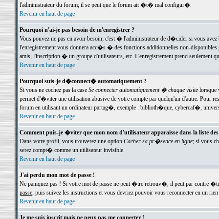
l'administrateur du forum; il se peut que le forum ait �t� mal configur�.
Revenir en haut de page
Pourquoi n'ai-je pas besoin de m'enregistrer ?
Vous pouvez ne pas en avoir besoin; c'est � l'administrateur de d�cider si vous avez 
l'enregistrement vous donnera acc�s � des fonctions additionnelles non-disponibles p
amis, l'inscription � un groupe d'utilisateurs, etc. L'enregistrement prend seulement q
Revenir en haut de page
Pourquoi suis-je d�connect� automatiquement ?
Si vous ne cochez pas la case
Se connecter automatiquement � chaque visite
lorsque 
permet d'�viter une utilisation abusive de votre compte par quelqu'un d'autre. Pour 
forum en utilisant un ordinateur partag�, exemple : biblioth�que, cybercaf�, univers
Revenir en haut de page
Comment puis-je �viter que mon nom d'utilisateur apparaisse dans la liste des u
Dans votre profil, vous trouverez une option
Cacher sa pr�sence en ligne
; si vous c
serez compt� comme un utilisateur invisible.
Revenir en haut de page
J'ai perdu mon mot de passe !
Ne paniquez pas ! Si votre mot de passe ne peut �tre retrouv�, il peut par contre �tre
passe
, puis suivez les instructions et vous devriez pouvoir vous reconnecter en un rien
Revenir en haut de page
Je me suis inscrit mais ne peux pas me connecter !