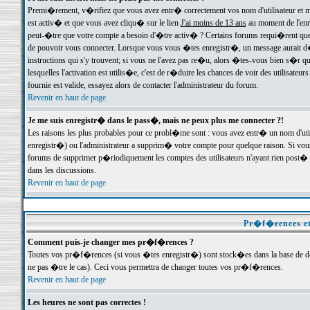
Premi�rement, v�rifiez que vous avez entr� correctement vos nom d'utilisateur et mo
est activ� et que vous avez cliqu� sur le lien
J'ai moins de 13 ans
au moment de l'enre
peut-�tre que votre compte a besoin d'�tre activ� ? Certains forums requi�rent que 
de pouvoir vous connecter. Lorsque vous vous �tes enregistr�, un message aurait d� v
instructions qui s'y trouvent; si vous ne l'avez pas re�u, alors �tes-vous bien s�r que
lesquelles l'activation est utilis�e, c'est de r�duire les chances de voir des utilis
fournie est valide, essayez alors de contacter l'administrateur du forum.
Revenir en haut de page
Je me suis enregistr� dans le pass�, mais ne peux plus me connecter ?!
Les raisons les plus probables pour ce probl�me sont : vous avez entr� un nom d'ut
enregistr�) ou l'administrateur a supprim� votre compte pour quelque raison. Si vous 
forums de supprimer p�riodiquement les comptes des utilisateurs n'ayant rien post� a
dans les discussions.
Revenir en haut de page
Pr�f�rences et
Comment puis-je changer mes pr�f�rences ?
Toutes vos pr�f�rences (si vous �tes enregistr�) sont stock�es dans la base de don
ne pas �tre le cas). Ceci vous permettra de changer toutes vos pr�f�rences.
Revenir en haut de page
Les heures ne sont pas correctes !