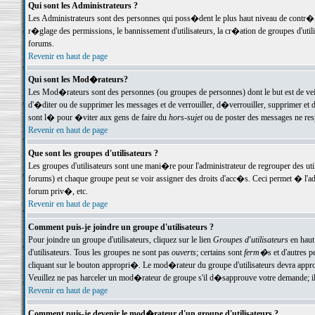
Qui sont les Administrateurs ?
Les Administrateurs sont des personnes qui poss�dent le plus haut niveau de contr�le 
r�glage des permissions, le bannissement d'utilisateurs, la cr�ation de groupes d'uti
forums.
Revenir en haut de page
Qui sont les Mod�rateurs?
Les Mod�rateurs sont des personnes (ou groupes de personnes) dont le but est de veil
d'�diter ou de supprimer les messages et de verrouiller, d�verrouiller, supprimer 
sont l� pour �viter aux gens de faire du
hors-sujet
ou de poster des messages ne res
Revenir en haut de page
Que sont les groupes d'utilisateurs ?
Les groupes d'utilisateurs sont une mani�re pour l'administrateur de regrouper des util
forums) et chaque groupe peut se voir assigner des droits d'acc�s. Ceci permet � 
forum priv�, etc.
Revenir en haut de page
Comment puis-je joindre un groupe d'utilisateurs ?
Pour joindre un groupe d'utilisateurs, cliquez sur le lien
Groupes d'utilisateurs
en haut
d'utilisateurs. Tous les groupes ne sont pas
ouverts
; certains sont
ferm�s
et d'autres p
cliquant sur le bouton appropri�. Le mod�rateur du groupe d'utilisateurs devra appro
Veuillez ne pas harceler un mod�rateur de groupe s'il d�sapprouve votre demande; il 
Revenir en haut de page
Comment puis-je devenir le mod�rateur d'un groupe d'utilisateurs ?