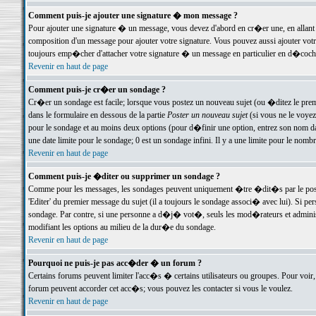
Comment puis-je ajouter une signature � mon message ?
Pour ajouter une signature � un message, vous devez d'abord en cr�er une, en allant
composition d'un message pour ajouter votre signature. Vous pouvez aussi ajouter vot
toujours emp�cher d'attacher votre signature � un message en particulier en d�cochan
Revenir en haut de page
Comment puis-je cr�er un sondage ?
Cr�er un sondage est facile; lorsque vous postez un nouveau sujet (ou �ditez le premie
dans le formulaire en dessous de la partie
Poster un nouveau sujet
(si vous ne le voyez
pour le sondage et au moins deux options (pour d�finir une option, entrez son nom d
une date limite pour le sondage; 0 est un sondage infini. Il y a une limite pour le nomb
Revenir en haut de page
Comment puis-je �diter ou supprimer un sondage ?
Comme pour les messages, les sondages peuvent uniquement �tre �dit�s par le poste
'Editer' du premier message du sujet (il a toujours le sondage associ� avec lui). Si 
sondage. Par contre, si une personne a d�j� vot�, seuls les mod�rateurs et administ
modifiant les options au milieu de la dur�e du sondage.
Revenir en haut de page
Pourquoi ne puis-je pas acc�der � un forum ?
Certains forums peuvent limiter l'acc�s � certains utilisateurs ou groupes. Pour voir, 
forum peuvent accorder cet acc�s; vous pouvez les contacter si vous le voulez.
Revenir en haut de page