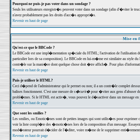
Pourquoi ne puis-je pas voter dans un sondage ?
Seuls les utilisateurs enregistr�s peuvent voter dans un sondage (afin d'�viter le tr
n'avez probablement pas les droits d'acc�s appropri�s.
Revenir en haut de page
Mise en f
Qu'est-ce que le BBCode ?
Le BBCode est une impl�mentation sp�ciale du HTML; l'activation de l'utilisation 
particulier lors de sa composition). Le BBCode en lui-m�me est similaire au style du H
contr�le sur la mani�re dont quelque chose doit �tre affich�. Pour plus d'information
Revenir en haut de page
Puis-je utiliser le HTML?
Ceci d�pend de l'administrateur qui le permet ou non; il a un contr�le complet dessu
balises fonctionnent. C'est une mesure de
s�curit�
pour �viter aux gens d'abuser du 
probl�mes. Si le HTML est activ�, vous pouvez le d�sactiver dans un message en par
Revenir en haut de page
Que sont les smilies ?
Les smilies, ou Emotic�nes sont de petites images qui sont utilis�es pour exprimer certa
voir la liste compl�te des �motic�nes lors de la composition d'un message. Essayez de 
mod�rateur pourrait d�cider de l'�diter, voire m�me de le supprimer enti�rement
Revenir en haut de page