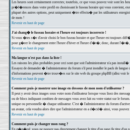
Les heures sont certainement correctes; toutefois, ce que vous pouvez voir sont les he
pr�f�rences dans votre profil en choisissant le fuseau horaire qui vous convient, exe
plupart des autres options, peut uniquement �tre effectu� par les utilisateurs enregis
de mots !
Revenir en haut de page
J'ai chang� le fuseau horaire et l'heure est toujours incorrecte !
Si vous �tes s�r d'avoir choisi le bon fuseau horaire et que l'heure est toujours d
pour g�rer le changement entre l'heure d'hiver et l'heure d'�t�; donc, durant l'�t�,
Revenir en haut de page
Ma langue n'est pas dans la liste !
Les raisons les plus probables pour ceci sont que soit l'administrateur n'a pas install�
Essayez de demander � l'administrateur du forum s'il peut installer le pack de langue d
d'informations peuvent �tre trouv�es sur le site web du groupe phpBB (allez voir le l
Revenir en haut de page
Comment puis-je montrer une image en dessous de mon nom d'utilisateur ?
Il peut y avoir deux images sous votre nom d'utilisateur lorsque vous lisez des mess
ou de blocs indiquant combien de messages vous avez fait ou votre statut sur le for
unique ou personnelle � chaque utilisateur. C'est � l'administrateur du forum d'activer
un avatar, cela voudra alors dire que l'administrateur en a d�cid� ainsi, vous pouvez
Revenir en haut de page
Comment puis-je changer mon rang ?
En g�n�ral, vous ne pouvez pas directement changer le titre d'un rang (le titre d'un ra