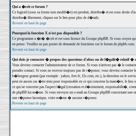
Qui a �crit ce forum ?
Ce logiciel (sous sa forme non modifi�e) est produit, distribu� et est sous droits d'a
distribu� librement; cliquez sur le lien pour plus de d�tails.
Revenir en haut de page
Pourquoi la fonction X n'est pas disponible ?
Ce programme a �t� �crit et est sous licence du Groupe phpBB. Si vous croyez qu'un
en pense. Veuillez ne pas poster de demande de fonctions sur le forum de phpbb.com; 
Revenir en haut de page
Qui dois-je contacter � propos des questions d'abus ou de l�galit� relatif � 
Vous devriez contacter l'administrateur de ce forum. Si vous n'arrivez pas � le conta
prendre contact. Si vous ne recevez toujours pas de r�ponse, vous devriez contacter 
h�bergeur gratuit (par exemple : yahoo, free.fr, f2s.com, etc.), la direction ou le se
peut en aucun cas �tre tenu pour responsable en ce qui concerne la mani�re, le lieu ou 
ce qui ne concerne pas l'aspect l�gal (cessation et d�sistement, responsabilit�, comm
de phpBB lui-m�me. Si vous envoyez un e-mail au Groupe phpBB concernant une utili
une r�ponse laconique, voire m�me � aucune r�ponse.
Revenir en haut de page