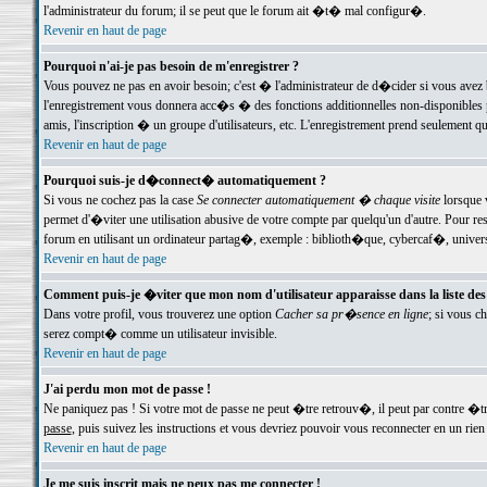
l'administrateur du forum; il se peut que le forum ait �t� mal configur�.
Revenir en haut de page
Pourquoi n'ai-je pas besoin de m'enregistrer ?
Vous pouvez ne pas en avoir besoin; c'est � l'administrateur de d�cider si vous avez 
l'enregistrement vous donnera acc�s � des fonctions additionnelles non-disponibles p
amis, l'inscription � un groupe d'utilisateurs, etc. L'enregistrement prend seulement q
Revenir en haut de page
Pourquoi suis-je d�connect� automatiquement ?
Si vous ne cochez pas la case
Se connecter automatiquement � chaque visite
lorsque 
permet d'�viter une utilisation abusive de votre compte par quelqu'un d'autre. Pour 
forum en utilisant un ordinateur partag�, exemple : biblioth�que, cybercaf�, univers
Revenir en haut de page
Comment puis-je �viter que mon nom d'utilisateur apparaisse dans la liste des u
Dans votre profil, vous trouverez une option
Cacher sa pr�sence en ligne
; si vous c
serez compt� comme un utilisateur invisible.
Revenir en haut de page
J'ai perdu mon mot de passe !
Ne paniquez pas ! Si votre mot de passe ne peut �tre retrouv�, il peut par contre �tre
passe
, puis suivez les instructions et vous devriez pouvoir vous reconnecter en un rien
Revenir en haut de page
Je me suis inscrit mais ne peux pas me connecter !