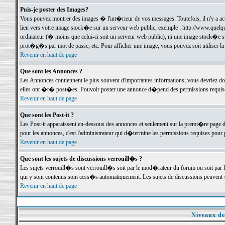
Puis-je poster des Images?
Vous pouvez montrer des images � l'int�rieur de vos messages. Toutefois, il n'y a 
lien vers votre image stock�e sur un serveur web public, exemple : http://www.quelq
ordinateur (� moins que celui-ci soit un serveur web public), ni une image stock�e su
prot�g�s par mot de passe, etc. Pour afficher une image, vous pouvez soit utiliser 
Revenir en haut de page
Que sont les Annonces ?
Les Annonces contiennent le plus souvent d'importantes informations; vous devriez d
elles ont �t� post�es. Pouvoir poster une annonce d�pend des permissions requises;
Revenir en haut de page
Que sont les Post-it ?
Les Post-it apparaissent en-dessous des annonces et seulement sur la premi�re page 
pour les annonces, c'est l'administrateur qui d�termine les permissions requises pour 
Revenir en haut de page
Que sont les sujets de discussions verrouill�s ?
Les sujets verrouill�s sont verrouill�s soit par le mod�rateur du forum ou soit par 
qui y sont contenus sont cess�s automatiquement. Les sujets de discussions peuvent 
Revenir en haut de page
Niveaux de