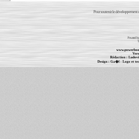
Pour soutenir le développement du
Powered b
T
www.powerboo
Vers
Rédaction :
Ludovi
Design :
Ga�l
- Logo et te
Informations :
PowerBook
-
MacBook Pro
-
i