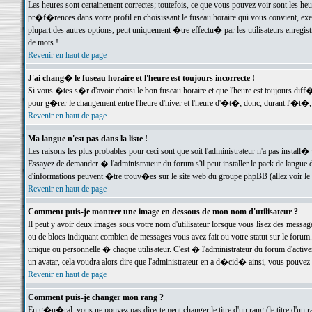
Les heures sont certainement correctes; toutefois, ce que vous pouvez voir sont les he
pr�f�rences dans votre profil en choisissant le fuseau horaire qui vous convient, exe
plupart des autres options, peut uniquement �tre effectu� par les utilisateurs enregis
de mots !
Revenir en haut de page
J'ai chang� le fuseau horaire et l'heure est toujours incorrecte !
Si vous �tes s�r d'avoir choisi le bon fuseau horaire et que l'heure est toujours d
pour g�rer le changement entre l'heure d'hiver et l'heure d'�t�; donc, durant l'�t�,
Revenir en haut de page
Ma langue n'est pas dans la liste !
Les raisons les plus probables pour ceci sont que soit l'administrateur n'a pas install�
Essayez de demander � l'administrateur du forum s'il peut installer le pack de langue d
d'informations peuvent �tre trouv�es sur le site web du groupe phpBB (allez voir le l
Revenir en haut de page
Comment puis-je montrer une image en dessous de mon nom d'utilisateur ?
Il peut y avoir deux images sous votre nom d'utilisateur lorsque vous lisez des mess
ou de blocs indiquant combien de messages vous avez fait ou votre statut sur le for
unique ou personnelle � chaque utilisateur. C'est � l'administrateur du forum d'activer
un avatar, cela voudra alors dire que l'administrateur en a d�cid� ainsi, vous pouvez
Revenir en haut de page
Comment puis-je changer mon rang ?
En g�n�ral, vous ne pouvez pas directement changer le titre d'un rang (le titre d'un ra