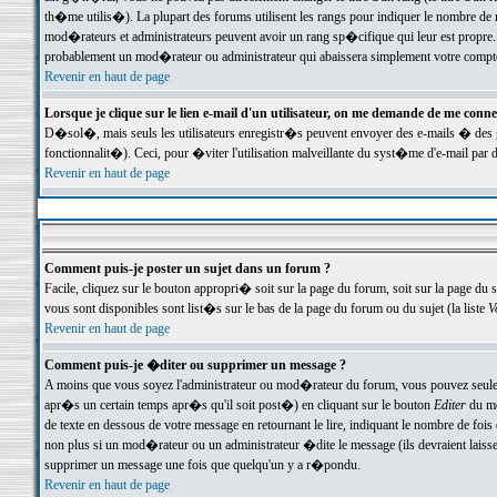
th�me utilis�). La plupart des forums utilisent les rangs pour indiquer le nombre de m
mod�rateurs et administrateurs peuvent avoir un rang sp�cifique qui leur est propre. 
probablement un mod�rateur ou administrateur qui abaissera simplement votre compte
Revenir en haut de page
Lorsque je clique sur le lien e-mail d'un utilisateur, on me demande de me conne
D�sol�, mais seuls les utilisateurs enregistr�s peuvent envoyer des e-mails � des ge
fonctionnalit�). Ceci, pour �viter l'utilisation malveillante du syst�me d'e-mail par 
Revenir en haut de page
Comment puis-je poster un sujet dans un forum ?
Facile, cliquez sur le bouton appropri� soit sur la page du forum, soit sur la page du 
vous sont disponibles sont list�s sur le bas de la page du forum ou du sujet (la liste
V
Revenir en haut de page
Comment puis-je �diter ou supprimer un message ?
A moins que vous soyez l'administrateur ou mod�rateur du forum, vous pouvez seul
apr�s un certain temps apr�s qu'il soit post�) en cliquant sur le bouton
Editer
du me
de texte en dessous de votre message en retournant le lire, indiquant le nombre de fo
non plus si un mod�rateur ou un administrateur �dite le message (ils devraient laisser
supprimer un message une fois que quelqu'un y a r�pondu.
Revenir en haut de page