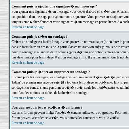
Comment puis-je ajouter une signature � mon message ?
Pour ajouter une signature � un message, vous devez d'abord en cr�er une, en allant
composition d'un message pour ajouter votre signature. Vous pouvez aussi ajouter vot
toujours emp�cher d'attacher votre signature � un message en particulier en d�cochan
Revenir en haut de page
Comment puis-je cr�er un sondage ?
Cr�er un sondage est facile; lorsque vous postez un nouveau sujet (ou �ditez le premie
dans le formulaire en dessous de la partie
Poster un nouveau sujet
(si vous ne le voyez
pour le sondage et au moins deux options (pour d�finir une option, entrez son nom d
une date limite pour le sondage; 0 est un sondage infini. Il y a une limite pour le nomb
Revenir en haut de page
Comment puis-je �diter ou supprimer un sondage ?
Comme pour les messages, les sondages peuvent uniquement �tre �dit�s par le poste
'Editer' du premier message du sujet (il a toujours le sondage associ� avec lui). Si 
sondage. Par contre, si une personne a d�j� vot�, seuls les mod�rateurs et administ
modifiant les options au milieu de la dur�e du sondage.
Revenir en haut de page
Pourquoi ne puis-je pas acc�der � un forum ?
Certains forums peuvent limiter l'acc�s � certains utilisateurs ou groupes. Pour voir, 
forum peuvent accorder cet acc�s; vous pouvez les contacter si vous le voulez.
Revenir en haut de page