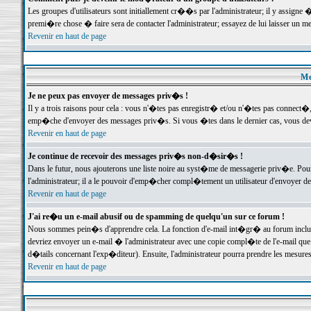
Les groupes d'utilisateurs sont initiallement cr��s par l'administrateur; il y assign
premi�re chose � faire sera de contacter l'administrateur; essayez de lui laisser un 
Revenir en haut de page
Me
Je ne peux pas envoyer de messages priv�s !
Il y a trois raisons pour cela : vous n'�tes pas enregistr� et/ou n'�tes pas connect�
emp�che d'envoyer des messages priv�s. Si vous �tes dans le dernier cas, vous devr
Revenir en haut de page
Je continue de recevoir des messages priv�s non-d�sir�s !
Dans le futur, nous ajouterons une liste noire au syst�me de messagerie priv�e. P
l'administrateur; il a le pouvoir d'emp�cher compl�tement un utilisateur d'envoyer 
Revenir en haut de page
J'ai re�u un e-mail abusif ou de spamming de quelqu'un sur ce forum !
Nous sommes pein�s d'apprendre cela. La fonction d'e-mail int�gr� au forum inclut d
devriez envoyer un e-mail � l'administrateur avec une copie compl�te de l'e-mail que v
d�tails concernant l'exp�diteur). Ensuite, l'administrateur pourra prendre les mesure
Revenir en haut de page