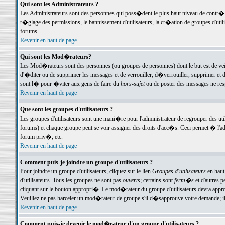
Qui sont les Administrateurs ?
Les Administrateurs sont des personnes qui poss�dent le plus haut niveau de contr�le 
r�glage des permissions, le bannissement d'utilisateurs, la cr�ation de groupes d'uti
forums.
Revenir en haut de page
Qui sont les Mod�rateurs?
Les Mod�rateurs sont des personnes (ou groupes de personnes) dont le but est de veil
d'�diter ou de supprimer les messages et de verrouiller, d�verrouiller, supprimer 
sont l� pour �viter aux gens de faire du
hors-sujet
ou de poster des messages ne res
Revenir en haut de page
Que sont les groupes d'utilisateurs ?
Les groupes d'utilisateurs sont une mani�re pour l'administrateur de regrouper des util
forums) et chaque groupe peut se voir assigner des droits d'acc�s. Ceci permet � 
forum priv�, etc.
Revenir en haut de page
Comment puis-je joindre un groupe d'utilisateurs ?
Pour joindre un groupe d'utilisateurs, cliquez sur le lien
Groupes d'utilisateurs
en haut
d'utilisateurs. Tous les groupes ne sont pas
ouverts
; certains sont
ferm�s
et d'autres p
cliquant sur le bouton appropri�. Le mod�rateur du groupe d'utilisateurs devra appro
Veuillez ne pas harceler un mod�rateur de groupe s'il d�sapprouve votre demande; il 
Revenir en haut de page
Comment puis-je devenir le mod�rateur d'un groupe d'utilisateurs ?