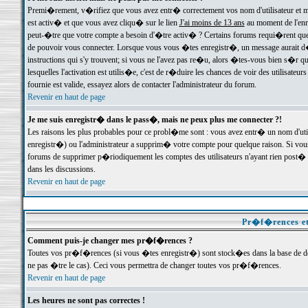
Premi�rement, v�rifiez que vous avez entr� correctement vos nom d'utilisateur et mo
est activ� et que vous avez cliqu� sur le lien
J'ai moins de 13 ans
au moment de l'enre
peut-�tre que votre compte a besoin d'�tre activ� ? Certains forums requi�rent que 
de pouvoir vous connecter. Lorsque vous vous �tes enregistr�, un message aurait d� v
instructions qui s'y trouvent; si vous ne l'avez pas re�u, alors �tes-vous bien s�r que
lesquelles l'activation est utilis�e, c'est de r�duire les chances de voir des utilis
fournie est valide, essayez alors de contacter l'administrateur du forum.
Revenir en haut de page
Je me suis enregistr� dans le pass�, mais ne peux plus me connecter ?!
Les raisons les plus probables pour ce probl�me sont : vous avez entr� un nom d'ut
enregistr�) ou l'administrateur a supprim� votre compte pour quelque raison. Si vous 
forums de supprimer p�riodiquement les comptes des utilisateurs n'ayant rien post� a
dans les discussions.
Revenir en haut de page
Pr�f�rences et
Comment puis-je changer mes pr�f�rences ?
Toutes vos pr�f�rences (si vous �tes enregistr�) sont stock�es dans la base de don
ne pas �tre le cas). Ceci vous permettra de changer toutes vos pr�f�rences.
Revenir en haut de page
Les heures ne sont pas correctes !