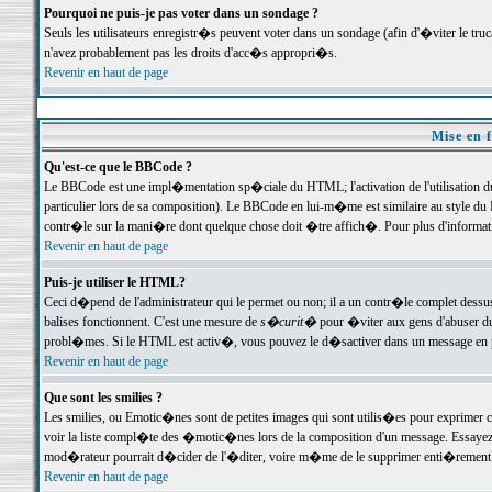
Pourquoi ne puis-je pas voter dans un sondage ?
Seuls les utilisateurs enregistr�s peuvent voter dans un sondage (afin d'�viter le tr
n'avez probablement pas les droits d'acc�s appropri�s.
Revenir en haut de page
Mise en f
Qu'est-ce que le BBCode ?
Le BBCode est une impl�mentation sp�ciale du HTML; l'activation de l'utilisation 
particulier lors de sa composition). Le BBCode en lui-m�me est similaire au style du H
contr�le sur la mani�re dont quelque chose doit �tre affich�. Pour plus d'information
Revenir en haut de page
Puis-je utiliser le HTML?
Ceci d�pend de l'administrateur qui le permet ou non; il a un contr�le complet dessu
balises fonctionnent. C'est une mesure de
s�curit�
pour �viter aux gens d'abuser du 
probl�mes. Si le HTML est activ�, vous pouvez le d�sactiver dans un message en par
Revenir en haut de page
Que sont les smilies ?
Les smilies, ou Emotic�nes sont de petites images qui sont utilis�es pour exprimer certa
voir la liste compl�te des �motic�nes lors de la composition d'un message. Essayez de 
mod�rateur pourrait d�cider de l'�diter, voire m�me de le supprimer enti�rement
Revenir en haut de page