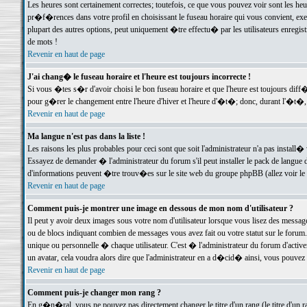
Les heures sont certainement correctes; toutefois, ce que vous pouvez voir sont les he
pr�f�rences dans votre profil en choisissant le fuseau horaire qui vous convient, exe
plupart des autres options, peut uniquement �tre effectu� par les utilisateurs enregis
de mots !
Revenir en haut de page
J'ai chang� le fuseau horaire et l'heure est toujours incorrecte !
Si vous �tes s�r d'avoir choisi le bon fuseau horaire et que l'heure est toujours d
pour g�rer le changement entre l'heure d'hiver et l'heure d'�t�; donc, durant l'�t�,
Revenir en haut de page
Ma langue n'est pas dans la liste !
Les raisons les plus probables pour ceci sont que soit l'administrateur n'a pas install�
Essayez de demander � l'administrateur du forum s'il peut installer le pack de langue d
d'informations peuvent �tre trouv�es sur le site web du groupe phpBB (allez voir le l
Revenir en haut de page
Comment puis-je montrer une image en dessous de mon nom d'utilisateur ?
Il peut y avoir deux images sous votre nom d'utilisateur lorsque vous lisez des mess
ou de blocs indiquant combien de messages vous avez fait ou votre statut sur le for
unique ou personnelle � chaque utilisateur. C'est � l'administrateur du forum d'activer
un avatar, cela voudra alors dire que l'administrateur en a d�cid� ainsi, vous pouvez
Revenir en haut de page
Comment puis-je changer mon rang ?
En g�n�ral, vous ne pouvez pas directement changer le titre d'un rang (le titre d'un ra