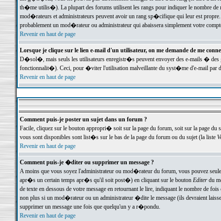
th�me utilis�). La plupart des forums utilisent les rangs pour indiquer le nombre de m
mod�rateurs et administrateurs peuvent avoir un rang sp�cifique qui leur est propre. 
probablement un mod�rateur ou administrateur qui abaissera simplement votre compte
Revenir en haut de page
Lorsque je clique sur le lien e-mail d'un utilisateur, on me demande de me conne
D�sol�, mais seuls les utilisateurs enregistr�s peuvent envoyer des e-mails � des ge
fonctionnalit�). Ceci, pour �viter l'utilisation malveillante du syst�me d'e-mail par 
Revenir en haut de page
Comment puis-je poster un sujet dans un forum ?
Facile, cliquez sur le bouton appropri� soit sur la page du forum, soit sur la page du 
vous sont disponibles sont list�s sur le bas de la page du forum ou du sujet (la liste
V
Revenir en haut de page
Comment puis-je �diter ou supprimer un message ?
A moins que vous soyez l'administrateur ou mod�rateur du forum, vous pouvez seul
apr�s un certain temps apr�s qu'il soit post�) en cliquant sur le bouton
Editer
du me
de texte en dessous de votre message en retournant le lire, indiquant le nombre de fo
non plus si un mod�rateur ou un administrateur �dite le message (ils devraient laisser
supprimer un message une fois que quelqu'un y a r�pondu.
Revenir en haut de page