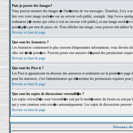
Puis-je poster des Images?
Vous pouvez montrer des images � l'int�rieur de vos messages. Toutefois, il n'y a 
lien vers votre image stock�e sur un serveur web public, exemple : http://www.quelq
ordinateur (� moins que celui-ci soit un serveur web public), ni une image stock�e su
prot�g�s par mot de passe, etc. Pour afficher une image, vous pouvez soit utiliser 
Revenir en haut de page
Que sont les Annonces ?
Les Annonces contiennent le plus souvent d'importantes informations; vous devriez d
elles ont �t� post�es. Pouvoir poster une annonce d�pend des permissions requises;
Revenir en haut de page
Que sont les Post-it ?
Les Post-it apparaissent en-dessous des annonces et seulement sur la premi�re page 
pour les annonces, c'est l'administrateur qui d�termine les permissions requises pour 
Revenir en haut de page
Que sont les sujets de discussions verrouill�s ?
Les sujets verrouill�s sont verrouill�s soit par le mod�rateur du forum ou soit par 
qui y sont contenus sont cess�s automatiquement. Les sujets de discussions peuvent 
Revenir en haut de page
Niveaux de