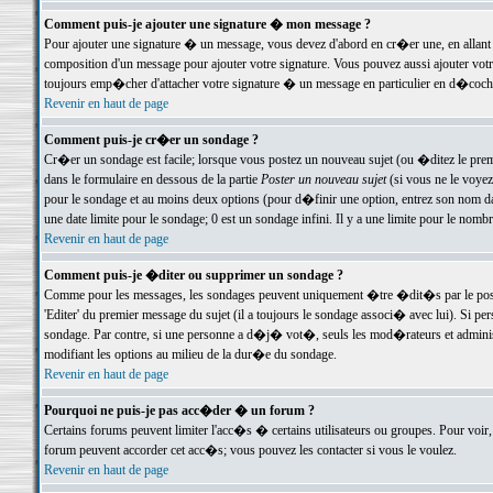
Comment puis-je ajouter une signature � mon message ?
Pour ajouter une signature � un message, vous devez d'abord en cr�er une, en allant
composition d'un message pour ajouter votre signature. Vous pouvez aussi ajouter vot
toujours emp�cher d'attacher votre signature � un message en particulier en d�cochan
Revenir en haut de page
Comment puis-je cr�er un sondage ?
Cr�er un sondage est facile; lorsque vous postez un nouveau sujet (ou �ditez le premie
dans le formulaire en dessous de la partie
Poster un nouveau sujet
(si vous ne le voyez
pour le sondage et au moins deux options (pour d�finir une option, entrez son nom d
une date limite pour le sondage; 0 est un sondage infini. Il y a une limite pour le nomb
Revenir en haut de page
Comment puis-je �diter ou supprimer un sondage ?
Comme pour les messages, les sondages peuvent uniquement �tre �dit�s par le poste
'Editer' du premier message du sujet (il a toujours le sondage associ� avec lui). Si 
sondage. Par contre, si une personne a d�j� vot�, seuls les mod�rateurs et administ
modifiant les options au milieu de la dur�e du sondage.
Revenir en haut de page
Pourquoi ne puis-je pas acc�der � un forum ?
Certains forums peuvent limiter l'acc�s � certains utilisateurs ou groupes. Pour voir, 
forum peuvent accorder cet acc�s; vous pouvez les contacter si vous le voulez.
Revenir en haut de page