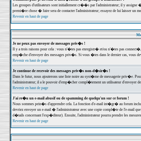
Les groupes d'utilisateurs sont initiallement cr��s par l'administrateur; il y assign
premi�re chose � faire sera de contacter l'administrateur; essayez de lui laisser un 
Revenir en haut de page
Me
Je ne peux pas envoyer de messages priv�s !
Il y a trois raisons pour cela : vous n'�tes pas enregistr� et/ou n'�tes pas connect�
emp�che d'envoyer des messages priv�s. Si vous �tes dans le dernier cas, vous devr
Revenir en haut de page
Je continue de recevoir des messages priv�s non-d�sir�s !
Dans le futur, nous ajouterons une liste noire au syst�me de messagerie priv�e. P
l'administrateur; il a le pouvoir d'emp�cher compl�tement un utilisateur d'envoyer 
Revenir en haut de page
J'ai re�u un e-mail abusif ou de spamming de quelqu'un sur ce forum !
Nous sommes pein�s d'apprendre cela. La fonction d'e-mail int�gr� au forum inclut d
devriez envoyer un e-mail � l'administrateur avec une copie compl�te de l'e-mail que v
d�tails concernant l'exp�diteur). Ensuite, l'administrateur pourra prendre les mesure
Revenir en haut de page