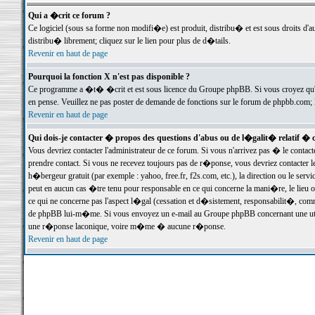
Qui a �crit ce forum ?
Ce logiciel (sous sa forme non modifi�e) est produit, distribu� et est sous droits d'a
distribu� librement; cliquez sur le lien pour plus de d�tails.
Revenir en haut de page
Pourquoi la fonction X n'est pas disponible ?
Ce programme a �t� �crit et est sous licence du Groupe phpBB. Si vous croyez qu'un
en pense. Veuillez ne pas poster de demande de fonctions sur le forum de phpbb.com; 
Revenir en haut de page
Qui dois-je contacter � propos des questions d'abus ou de l�galit� relatif � 
Vous devriez contacter l'administrateur de ce forum. Si vous n'arrivez pas � le conta
prendre contact. Si vous ne recevez toujours pas de r�ponse, vous devriez contacter 
h�bergeur gratuit (par exemple : yahoo, free.fr, f2s.com, etc.), la direction ou le se
peut en aucun cas �tre tenu pour responsable en ce qui concerne la mani�re, le lieu ou 
ce qui ne concerne pas l'aspect l�gal (cessation et d�sistement, responsabilit�, comm
de phpBB lui-m�me. Si vous envoyez un e-mail au Groupe phpBB concernant une utili
une r�ponse laconique, voire m�me � aucune r�ponse.
Revenir en haut de page