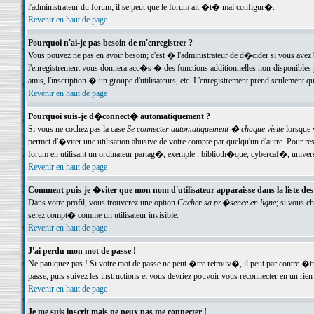
l'administrateur du forum; il se peut que le forum ait �t� mal configur�.
Revenir en haut de page
Pourquoi n'ai-je pas besoin de m'enregistrer ?
Vous pouvez ne pas en avoir besoin; c'est � l'administrateur de d�cider si vous avez 
l'enregistrement vous donnera acc�s � des fonctions additionnelles non-disponibles p
amis, l'inscription � un groupe d'utilisateurs, etc. L'enregistrement prend seulement q
Revenir en haut de page
Pourquoi suis-je d�connect� automatiquement ?
Si vous ne cochez pas la case
Se connecter automatiquement � chaque visite
lorsque 
permet d'�viter une utilisation abusive de votre compte par quelqu'un d'autre. Pour 
forum en utilisant un ordinateur partag�, exemple : biblioth�que, cybercaf�, univers
Revenir en haut de page
Comment puis-je �viter que mon nom d'utilisateur apparaisse dans la liste des u
Dans votre profil, vous trouverez une option
Cacher sa pr�sence en ligne
; si vous c
serez compt� comme un utilisateur invisible.
Revenir en haut de page
J'ai perdu mon mot de passe !
Ne paniquez pas ! Si votre mot de passe ne peut �tre retrouv�, il peut par contre �tre
passe
, puis suivez les instructions et vous devriez pouvoir vous reconnecter en un rien
Revenir en haut de page
Je me suis inscrit mais ne peux pas me connecter !