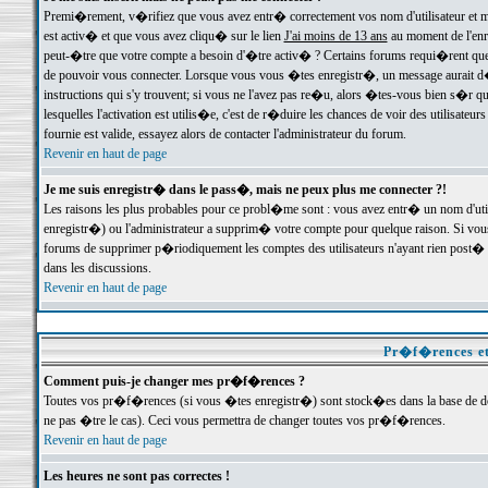
Premi�rement, v�rifiez que vous avez entr� correctement vos nom d'utilisateur et mo
est activ� et que vous avez cliqu� sur le lien
J'ai moins de 13 ans
au moment de l'enre
peut-�tre que votre compte a besoin d'�tre activ� ? Certains forums requi�rent que 
de pouvoir vous connecter. Lorsque vous vous �tes enregistr�, un message aurait d� v
instructions qui s'y trouvent; si vous ne l'avez pas re�u, alors �tes-vous bien s�r que
lesquelles l'activation est utilis�e, c'est de r�duire les chances de voir des utilis
fournie est valide, essayez alors de contacter l'administrateur du forum.
Revenir en haut de page
Je me suis enregistr� dans le pass�, mais ne peux plus me connecter ?!
Les raisons les plus probables pour ce probl�me sont : vous avez entr� un nom d'ut
enregistr�) ou l'administrateur a supprim� votre compte pour quelque raison. Si vous 
forums de supprimer p�riodiquement les comptes des utilisateurs n'ayant rien post� a
dans les discussions.
Revenir en haut de page
Pr�f�rences et
Comment puis-je changer mes pr�f�rences ?
Toutes vos pr�f�rences (si vous �tes enregistr�) sont stock�es dans la base de don
ne pas �tre le cas). Ceci vous permettra de changer toutes vos pr�f�rences.
Revenir en haut de page
Les heures ne sont pas correctes !