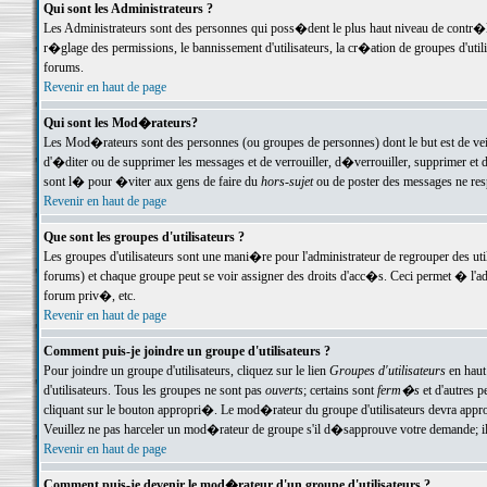
Qui sont les Administrateurs ?
Les Administrateurs sont des personnes qui poss�dent le plus haut niveau de contr�le 
r�glage des permissions, le bannissement d'utilisateurs, la cr�ation de groupes d'uti
forums.
Revenir en haut de page
Qui sont les Mod�rateurs?
Les Mod�rateurs sont des personnes (ou groupes de personnes) dont le but est de veil
d'�diter ou de supprimer les messages et de verrouiller, d�verrouiller, supprimer 
sont l� pour �viter aux gens de faire du
hors-sujet
ou de poster des messages ne res
Revenir en haut de page
Que sont les groupes d'utilisateurs ?
Les groupes d'utilisateurs sont une mani�re pour l'administrateur de regrouper des util
forums) et chaque groupe peut se voir assigner des droits d'acc�s. Ceci permet � 
forum priv�, etc.
Revenir en haut de page
Comment puis-je joindre un groupe d'utilisateurs ?
Pour joindre un groupe d'utilisateurs, cliquez sur le lien
Groupes d'utilisateurs
en haut
d'utilisateurs. Tous les groupes ne sont pas
ouverts
; certains sont
ferm�s
et d'autres p
cliquant sur le bouton appropri�. Le mod�rateur du groupe d'utilisateurs devra appro
Veuillez ne pas harceler un mod�rateur de groupe s'il d�sapprouve votre demande; il 
Revenir en haut de page
Comment puis-je devenir le mod�rateur d'un groupe d'utilisateurs ?