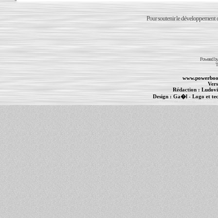
Pour soutenir le développement du
Powered b
T
www.powerboo
Vers
Rédaction :
Ludovi
Design :
Ga�l
- Logo et te
Informations :
PowerBook
-
MacBook Pro
-
i