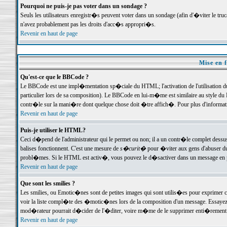
Pourquoi ne puis-je pas voter dans un sondage ?
Seuls les utilisateurs enregistr�s peuvent voter dans un sondage (afin d'�viter le tr
n'avez probablement pas les droits d'acc�s appropri�s.
Revenir en haut de page
Mise en f
Qu'est-ce que le BBCode ?
Le BBCode est une impl�mentation sp�ciale du HTML; l'activation de l'utilisation 
particulier lors de sa composition). Le BBCode en lui-m�me est similaire au style du H
contr�le sur la mani�re dont quelque chose doit �tre affich�. Pour plus d'information
Revenir en haut de page
Puis-je utiliser le HTML?
Ceci d�pend de l'administrateur qui le permet ou non; il a un contr�le complet dessu
balises fonctionnent. C'est une mesure de
s�curit�
pour �viter aux gens d'abuser du 
probl�mes. Si le HTML est activ�, vous pouvez le d�sactiver dans un message en par
Revenir en haut de page
Que sont les smilies ?
Les smilies, ou Emotic�nes sont de petites images qui sont utilis�es pour exprimer certa
voir la liste compl�te des �motic�nes lors de la composition d'un message. Essayez de 
mod�rateur pourrait d�cider de l'�diter, voire m�me de le supprimer enti�rement
Revenir en haut de page