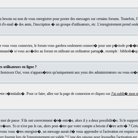
ez besoin ou non de vous enregistrer pour poster des messages sur certains forums. Toutefois,
i d'e-mail � des amis, l'inscription � un groupe d'utilisateurs, etc. L'enregistrement prend seu
e vous vous connectez, le forum vous gardera seulement connect� pour une p�riode pr��tabli
ecommand� si vous acc�dez au forum en utilisant un ordinateur partag�, exemple : biblioth�qu
 utilisateurs en ligne ?
 choisissez
Oui
, vous n'appara�trez qu'uniquement aux yeux des administrateurs ou vous-m�m
re r�initialis�. Pour ce faire, allez sur la page de connexion et cliquez sur
J'ai oubli� mon m
mot de passe. S'ils ont correctement �t� entr�s, alors il y a deux possibilit�s. Si le suppo
 re�ues. Si ce n'est pas le cas, alors peut-�tre que votre compte a besoin d'�tre activ� ? Cer
ous vous �tes enregistr�, un message aurait d� vous apprendre si l'activation est requise ou n
fournie lors de l'enregistrement est valide ? L'une des raisons pour lesquelles l'activation est