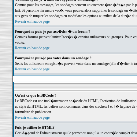
Comme pour les messages, les sondages peuvent uniquement �tre �dit�s par le poste
lui). Si personne n'a encore vot�, vous pouvez alors supprimer le sondage ou �dite
aux gens de truquer les sondages en modifiant les options au milieu de la dur�e du
Revenir en haut de page
Pourquoi ne puis-je pas acc�der � un forum ?
Certains forums peuvent limiter l'acc�s � certains utilisateurs ou groupes. Pour voi
voulez.
Revenir en haut de page
Pourquoi ne puis-je pas voter dans un sondage ?
Seuls les utilisateurs enregistr�s peuvent voter dans un sondage (afin d'�viter le 
Revenir en haut de page
Qu'est-ce que le BBCode ?
Le BBCode est une impl�mentation sp�ciale du HTML; l'activation de l'utilisation
au style du HTML; les balises sont contenues dans des crochets [ et ] � la place de 
formulaire de publication.
Revenir en haut de page
Puis-je utiliser le HTML?
Ceci d�pend de l'administrateur qui le permet ou non; il a un contr�le complet des