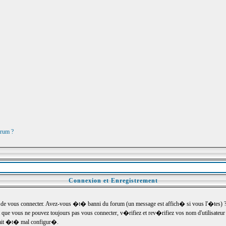
orum ?
Connexion et Enregistrement
e vous connecter. Avez-vous �t� banni du forum (un message est affich� si vous l'�tes) ? Si
 que vous ne pouvez toujours pas vous connecter, v�rifiez et rev�rifiez vos nom d'utilisateu
um ait �t� mal configur�.