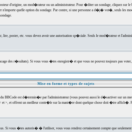
ur d'origine, un mod�rateur ou un administrateur. Pour �diter un sondage, cliquez sur le bou
r n'importe quelle option du sondage. Par contre, si une personne a d�j� vot�, seuls les mod
 sondage.
r, lire, poster, etc. vous devez avoir une autorisation sp�ciale. Seuls le mod�rateur et l'admin
trucage des r�sultats). Si vous vous �tes enregistr� et que vous ne pouvez toujours pas voter
Mise en forme et types de sujets
 du BBCode est d�termin�e par l'administrateur (vous pouvez aussi le d�sactiver sur un mess
< et >, et offrent un meilleur contr�le sur la mani�re dont quelque chose doit �tre affich�. Po
sus. Si vous �tes autoris� � l'utiliser, vous vous rendrez certainement compte que seulement 