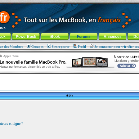
ade !
général
-
Aller au menu de la rubrique
ook
PowerBook
iBook
Forums
Annonces
Do
ste des Membres
Groupes
S'enregistrer
Profil
Se connecter pour v�rifier se
Aide
teurs en ligne ?