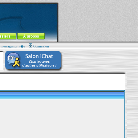
ssiers
À propos
s messages priv�s
Connexion