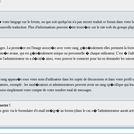
.
l� votre langage sur le forum, ou que soit quelqu'un n'a pas encore traduit ce forum dans votre 
e nouvelle traduction. Plus d'informations peuvent �tre trouv�es sur le site web du groupe phpBB
ssages. La premi�re est l'image associ�e avec votre rang, g�n�ralement elles prennent la form
omm�e avatar, qui est g�n�ralement unique ou personnelle � chaque utilisateur. C'est � l'admin
 que l'administrateur en a d�cid� ainsi, vous pouvez le contacter pour lui en demander les rais
rang appara�t sous votre nom d'utilisateur dans les sujets de discussions et dans votre profil s
teurs, exemple : les mod�rateurs et administrateurs peuvent avoir un rang sp�cifique qui leur 
sera simplement votre compte de votre nombre total de messages.
ecter !
gens via le formulaire d'e-mail int�gr� au forum (dans le cas o� l'administrateur aurait acti