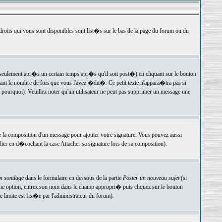
 droits qui vous sont disponibles sont list�s sur le bas de la page du forum ou du
ulement apr�s un certain temps apr�s qu'il soit post�) en cliquant sur le bouton
t le nombre de fois que vous l'avez �dit�. Ce petit texte n'appara�tra pas si
pourquoi). Veuillez noter qu'un utilisateur ne peut pas supprimer un message une
e la composition d'un message pour ajouter votre signature. Vous pouvez aussi
er en d�cochant la case Attacher sa signature lors de sa composition).
un sondage
dans le formulaire en dessous de la partie
Poster un nouveau sujet
(si
une option, entrez son nom dans le champ appropri� puis cliquez sur le bouton
 limite est fix�e par l'administrateur du forum).