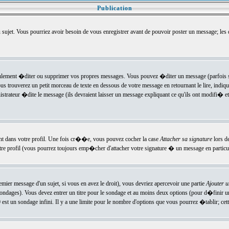
Publication
u sujet. Vous pourriez avoir besoin de vous enregistrer avant de pouvoir poster un message; les
ement �diter ou supprimer vos propres messages. Vous pouvez �diter un message (parfois se
verez un petit morceau de texte en dessous de votre message en retournant le lire, indiquan
ateur �dite le message (ils devraient laisser un message expliquant ce qu'ils ont modifi� et 
nt dans votre profil. Une fois cr��e, vous pouvez cocher la case
Attacher sa signature
lors d
e profil (vous pourrez toujours emp�cher d'attacher votre signature � un message en particuli
ier message d'un sujet, si vous en avez le droit), vous devriez apercevoir une partie
Ajouter 
sondages). Vous devez entrer un titre pour le sondage et au moins deux options (pour d�finir 
t un sondage infini. Il y a une limite pour le nombre d'options que vous pourrez �tablir; cette