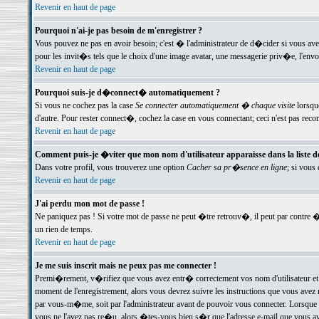
Revenir en haut de page
Pourquoi n'ai-je pas besoin de m'enregistrer ?
Vous pouvez ne pas en avoir besoin; c'est � l'administrateur de d�cider si vous av
pour les invit�s tels que le choix d'une image avatar, une messagerie priv�e, l'envo
Revenir en haut de page
Pourquoi suis-je d�connect� automatiquement ?
Si vous ne cochez pas la case
Se connecter automatiquement � chaque visite
lorsqu
d'autre. Pour rester connect�, cochez la case en vous connectant; ceci n'est pas r
Revenir en haut de page
Comment puis-je �viter que mon nom d'utilisateur apparaisse dans la liste des
Dans votre profil, vous trouverez une option
Cacher sa pr�sence en ligne
; si vous
Revenir en haut de page
J'ai perdu mon mot de passe !
Ne paniquez pas ! Si votre mot de passe ne peut �tre retrouv�, il peut par contre �t
un rien de temps.
Revenir en haut de page
Je me suis inscrit mais ne peux pas me connecter !
Premi�rement, v�rifiez que vous avez entr� correctement vos nom d'utilisateur et 
moment de l'enregistrement, alors vous devrez suivre les instructions que vous avez
par vous-m�me, soit par l'administrateur avant de pouvoir vous connecter. Lorsque v
vous ne l'avez pas re�u, alors �tes-vous bien s�r que l'adresse e-mail que vous avez 