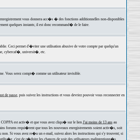
 l'enregistrement vous donnera acc�s � des fonctions additionnelles non-disponibles
lement quelques instants; il est donc recommand� de le faire.
e. Ceci permet d'�viter une utilisation abusive de votre compte par quelqu'un
e, cybercaf�, universit�, etc.
e. Vous serez compt� comme un utilisateur invisible.
ot de passe
, puis suivez les instructions et vous devriez pouvoir vous reconnecter en
rt COPPA est activ� et que vous avez cliqu� sur le lien
J'ai moins de 13 ans
au
tains forums requi�rent que tous les nouveaux enregistrements soient activ�s, soit
on. Si vous avez re�u un e-mail, suivez alors les instructions qui s'y trouvent; si
 utilis�e, c'est de r�duire les chances de voir des utilisateurs malintentionn�s