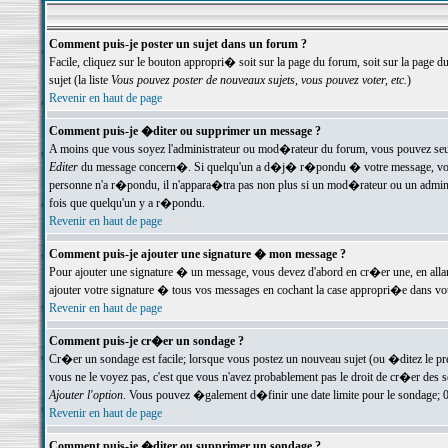
Comment puis-je poster un sujet dans un forum ?
Facile, cliquez sur le bouton appropri� soit sur la page du forum, soit sur la page d
sujet (la liste
Vous pouvez poster de nouveaux sujets, vous pouvez voter, etc.
)
Revenir en haut de page
Comment puis-je �diter ou supprimer un message ?
A moins que vous soyez l'administrateur ou mod�rateur du forum, vous pouvez seul
Editer
du message concern�. Si quelqu'un a d�j� r�pondu � votre message, vous trou
personne n'a r�pondu, il n'appara�tra pas non plus si un mod�rateur ou un administr
fois que quelqu'un y a r�pondu.
Revenir en haut de page
Comment puis-je ajouter une signature � mon message ?
Pour ajouter une signature � un message, vous devez d'abord en cr�er une, en alla
ajouter votre signature � tous vos messages en cochant la case appropri�e dans votr
Revenir en haut de page
Comment puis-je cr�er un sondage ?
Cr�er un sondage est facile; lorsque vous postez un nouveau sujet (ou �ditez le prem
vous ne le voyez pas, c'est que vous n'avez probablement pas le droit de cr�er des 
Ajouter l'option
. Vous pouvez �galement d�finir une date limite pour le sondage; 0 es
Revenir en haut de page
Comment puis-je �diter ou supprimer un sondage ?