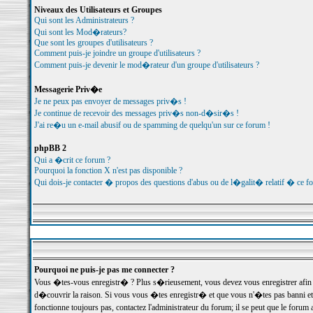
Niveaux des Utilisateurs et Groupes
Qui sont les Administrateurs ?
Qui sont les Mod�rateurs?
Que sont les groupes d'utilisateurs ?
Comment puis-je joindre un groupe d'utilisateurs ?
Comment puis-je devenir le mod�rateur d'un groupe d'utilisateurs ?
Messagerie Priv�e
Je ne peux pas envoyer de messages priv�s !
Je continue de recevoir des messages priv�s non-d�sir�s !
J'ai re�u un e-mail abusif ou de spamming de quelqu'un sur ce forum !
phpBB 2
Qui a �crit ce forum ?
Pourquoi la fonction X n'est pas disponible ?
Qui dois-je contacter � propos des questions d'abus ou de l�galit� relatif � ce f
Pourquoi ne puis-je pas me connecter ?
Vous �tes-vous enregistr� ? Plus s�rieusement, vous devez vous enregistrer afin d
d�couvrir la raison. Si vous vous �tes enregistr� et que vous n'�tes pas banni et
fonctionne toujours pas, contactez l'administrateur du forum; il se peut que le for