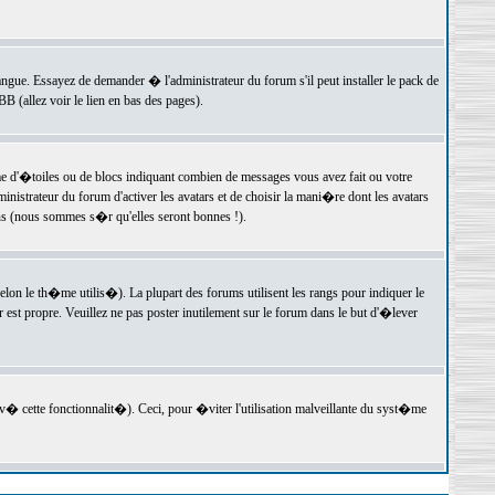
langue. Essayez de demander � l'administrateur du forum s'il peut installer le pack de
 (allez voir le lien en bas des pages).
e d'�toiles ou de blocs indiquant combien de messages vous avez fait ou votre
istrateur du forum d'activer les avatars et de choisir la mani�re dont les avatars
ons (nous sommes s�r qu'elles seront bonnes !).
elon le th�me utilis�). La plupart des forums utilisent les rangs pour indiquer le
est propre. Veuillez ne pas poster inutilement sur le forum dans le but d'�lever
v� cette fonctionnalit�). Ceci, pour �viter l'utilisation malveillante du syst�me