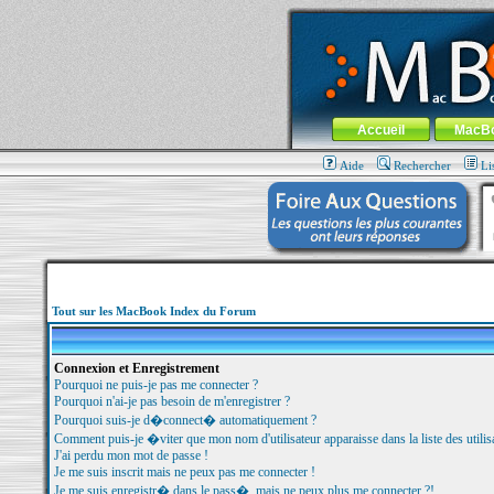
MacBook-fr.com : 100% Apple... 100% nom
Aller au contenu
-
Aller au menu 
Menu général
Accueil
MacB
Aide
Rechercher
Li
Tout sur les MacBook Index du Forum
Connexion et Enregistrement
Pourquoi ne puis-je pas me connecter ?
Pourquoi n'ai-je pas besoin de m'enregistrer ?
Pourquoi suis-je d�connect� automatiquement ?
Comment puis-je �viter que mon nom d'utilisateur apparaisse dans la liste des utilisa
J'ai perdu mon mot de passe !
Je me suis inscrit mais ne peux pas me connecter !
Je me suis enregistr� dans le pass�, mais ne peux plus me connecter ?!