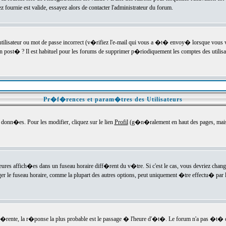
ournie est valide, essayez alors de contacter l'administrateur du forum.
utilisateur ou mot de passe incorrect (v�rifiez l'e-mail qui vous a �t� envoy� lorsque vous
en post� ? Il est habituel pour les forums de supprimer p�riodiquement les comptes des utilisa
Pr�f�rences et param�tres des Utilisateurs
onn�es. Pour les modifier, cliquez sur le lien
Profil
(g�n�ralement en haut des pages, mais c
heures affich�es dans un fuseau horaire diff�rent du v�tre. Si c'est le cas, vous devriez chan
er le fuseau horaire, comme la plupart des autres options, peut uniquement �tre effectu� par l
diff�rente, la r�ponse la plus probable est le passage � l'heure d'�t�. Le forum n'a pas �t�