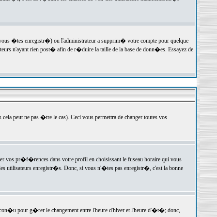
 vous �tes enregistr�) ou l'administrateur a supprim� votre compte pour quelque
teurs n'ayant rien post� afin de r�duire la taille de la base de donn�es. Essayez de
ela peut ne pas �tre le cas). Ceci vous permettra de changer toutes vos
ger vos pr�f�rences dans votre profil en choisissant le fuseau horaire qui vous
es utilisateurs enregistr�s. Donc, si vous n'�tes pas enregistr�, c'est la bonne
 con�u pour g�rer le changement entre l'heure d'hiver et l'heure d'�t�; donc,