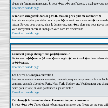
abuser du forum anonymement. Si vous �tes s�r que l'adresse e-mail que vous avez f
Revenir en haut de page
Je me suis enregistr� dans le pass�, mais ne peux plus me connecter ?!
Les raisons les plus probables pour ce probl�me sont : vous avez entr� un nom d'
raison. Si vous vous trouvez dans le dernier cas, peut-�tre alors que vous n'avez ri
vous enregistrer encore et impliquez-vous dans les discussions.
Revenir en haut de page
Comment puis-je changer mes pr�f�rences ?
Toutes vos pr�f�rences (si vous �tes enregistr�) sont stock�es dans la base de d
pr�f�rences.
Revenir en haut de page
Les heures ne sont pas correctes !
Les heures sont certainement correctes; toutefois, ce que vous pouvez voir sont les 
convient, exemple : Londres, Paris, New York, Sydney, etc. Veuillez noter que chang
heure pour le faire, si vous pardonnez le jeu de mots !
Revenir en haut de page
J'ai chang� le fuseau horaire et l'heure est toujours incorrecte !
Si vous �tes s�r d'avoir choisi le bon fuseau horaire et que l'heure est toujours 