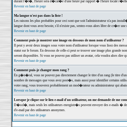
durant l'�t�, l'heure sera d�cal�e d'une heure par rapport � l'heure locale r�elle
Revenir en haut de page
Ma langue n'est pas dans la liste !
Les raisons les plus probables pour ceci sont que soit l'administrateur n'a pas instal
langue dont vous avez besoin; s'il n'existe pas, sentez-vous alors libre de cr�er un
Revenir en haut de page
Comment puis-je montrer une image en dessous de mon nom d'utilisateur ?
Il peut y avoir deux images sous votre nom d'utilisateur lorsque vous lisez des me
statut sur le forum. En dessous de celle-ci peut se trouver une image plus grande n
seront disponibles. Si vous ne pouvez pas utiliser un avatar, cela voudra alors dire
Revenir en haut de page
Comment puis-je changer mon rang ?
En g�n�ral, vous ne pouvez pas directement changer le titre d'un rang (le titre d'un 
nombre de messages que vous avez post�s, mais aussi pour identifier certains utilisa
votre rang; vous trouverez probablement un mod�rateur ou administrateur qui abais
Revenir en haut de page
Lorsque je clique sur le lien e-mail d'un utilisateur, on me demande de me conn
D�sol�, mais seuls les utilisateurs enregistr�s peuvent envoyer des e-mails � des 
d'e-mail par des utilisateurs anonymes.
Revenir en haut de page