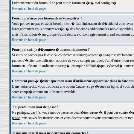
l'administrateur du forum; il se peut que le forum ait �t� mal configur�.
Revenir en haut de page
Pourquoi n'ai-je pas besoin de m'enregistrer ?
Vous pouvez ne pas en avoir besoin; c'est � l'administrateur de d�cider si vous avez 
l'enregistrement vous donnera acc�s � des fonctions additionnelles non-disponibles p
amis, l'inscription � un groupe d'utilisateurs, etc. L'enregistrement prend seulement q
Revenir en haut de page
Pourquoi suis-je d�connect� automatiquement ?
Si vous ne cochez pas la case
Se connecter automatiquement � chaque visite
lorsque 
permet d'�viter une utilisation abusive de votre compte par quelqu'un d'autre. Pour 
forum en utilisant un ordinateur partag�, exemple : biblioth�que, cybercaf�, univers
Revenir en haut de page
Comment puis-je �viter que mon nom d'utilisateur apparaisse dans la liste des u
Dans votre profil, vous trouverez une option
Cacher sa pr�sence en ligne
; si vous c
serez compt� comme un utilisateur invisible.
Revenir en haut de page
J'ai perdu mon mot de passe !
Ne paniquez pas ! Si votre mot de passe ne peut �tre retrouv�, il peut par contre �tre
passe
, puis suivez les instructions et vous devriez pouvoir vous reconnecter en un rien
Revenir en haut de page
Je me suis inscrit mais ne peux pas me connecter !