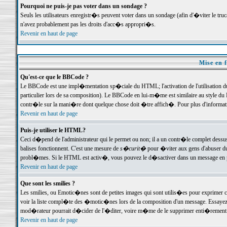
Pourquoi ne puis-je pas voter dans un sondage ?
Seuls les utilisateurs enregistr�s peuvent voter dans un sondage (afin d'�viter le tr
n'avez probablement pas les droits d'acc�s appropri�s.
Revenir en haut de page
Mise en f
Qu'est-ce que le BBCode ?
Le BBCode est une impl�mentation sp�ciale du HTML; l'activation de l'utilisation 
particulier lors de sa composition). Le BBCode en lui-m�me est similaire au style du H
contr�le sur la mani�re dont quelque chose doit �tre affich�. Pour plus d'information
Revenir en haut de page
Puis-je utiliser le HTML?
Ceci d�pend de l'administrateur qui le permet ou non; il a un contr�le complet dessu
balises fonctionnent. C'est une mesure de
s�curit�
pour �viter aux gens d'abuser du 
probl�mes. Si le HTML est activ�, vous pouvez le d�sactiver dans un message en par
Revenir en haut de page
Que sont les smilies ?
Les smilies, ou Emotic�nes sont de petites images qui sont utilis�es pour exprimer certa
voir la liste compl�te des �motic�nes lors de la composition d'un message. Essayez de 
mod�rateur pourrait d�cider de l'�diter, voire m�me de le supprimer enti�rement
Revenir en haut de page