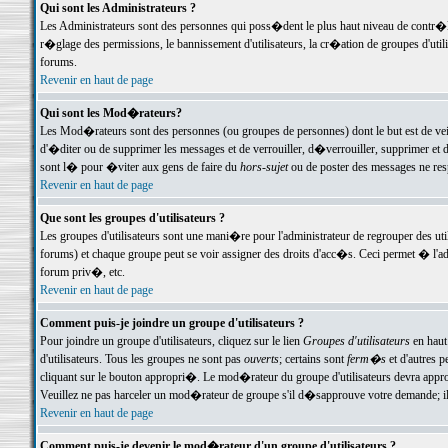
Qui sont les Administrateurs ?
Les Administrateurs sont des personnes qui poss�dent le plus haut niveau de contr�le 
r�glage des permissions, le bannissement d'utilisateurs, la cr�ation de groupes d'uti
forums.
Revenir en haut de page
Qui sont les Mod�rateurs?
Les Mod�rateurs sont des personnes (ou groupes de personnes) dont le but est de veil
d'�diter ou de supprimer les messages et de verrouiller, d�verrouiller, supprimer 
sont l� pour �viter aux gens de faire du
hors-sujet
ou de poster des messages ne res
Revenir en haut de page
Que sont les groupes d'utilisateurs ?
Les groupes d'utilisateurs sont une mani�re pour l'administrateur de regrouper des util
forums) et chaque groupe peut se voir assigner des droits d'acc�s. Ceci permet � 
forum priv�, etc.
Revenir en haut de page
Comment puis-je joindre un groupe d'utilisateurs ?
Pour joindre un groupe d'utilisateurs, cliquez sur le lien
Groupes d'utilisateurs
en haut
d'utilisateurs. Tous les groupes ne sont pas
ouverts
; certains sont
ferm�s
et d'autres p
cliquant sur le bouton appropri�. Le mod�rateur du groupe d'utilisateurs devra appro
Veuillez ne pas harceler un mod�rateur de groupe s'il d�sapprouve votre demande; il 
Revenir en haut de page
Comment puis-je devenir le mod�rateur d'un groupe d'utilisateurs ?