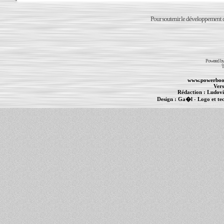
Pour soutenir le développement du
Powered b
T
www.powerboo
Vers
Rédaction :
Ludovi
Design :
Ga�l
- Logo et te
Informations :
PowerBook
-
MacBook Pro
-
i