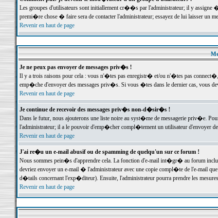
Les groupes d'utilisateurs sont initiallement cr��s par l'administrateur; il y assign
premi�re chose � faire sera de contacter l'administrateur; essayez de lui laisser un 
Revenir en haut de page
Me
Je ne peux pas envoyer de messages priv�s !
Il y a trois raisons pour cela : vous n'�tes pas enregistr� et/ou n'�tes pas connect�
emp�che d'envoyer des messages priv�s. Si vous �tes dans le dernier cas, vous devr
Revenir en haut de page
Je continue de recevoir des messages priv�s non-d�sir�s !
Dans le futur, nous ajouterons une liste noire au syst�me de messagerie priv�e. P
l'administrateur; il a le pouvoir d'emp�cher compl�tement un utilisateur d'envoyer 
Revenir en haut de page
J'ai re�u un e-mail abusif ou de spamming de quelqu'un sur ce forum !
Nous sommes pein�s d'apprendre cela. La fonction d'e-mail int�gr� au forum inclut d
devriez envoyer un e-mail � l'administrateur avec une copie compl�te de l'e-mail que v
d�tails concernant l'exp�diteur). Ensuite, l'administrateur pourra prendre les mesure
Revenir en haut de page