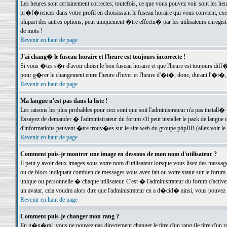
Les heures sont certainement correctes; toutefois, ce que vous pouvez voir sont les he
pr�f�rences dans votre profil en choisissant le fuseau horaire qui vous convient, exe
plupart des autres options, peut uniquement �tre effectu� par les utilisateurs enregis
de mots !
Revenir en haut de page
J'ai chang� le fuseau horaire et l'heure est toujours incorrecte !
Si vous �tes s�r d'avoir choisi le bon fuseau horaire et que l'heure est toujours d
pour g�rer le changement entre l'heure d'hiver et l'heure d'�t�; donc, durant l'�t�,
Revenir en haut de page
Ma langue n'est pas dans la liste !
Les raisons les plus probables pour ceci sont que soit l'administrateur n'a pas install�
Essayez de demander � l'administrateur du forum s'il peut installer le pack de langue d
d'informations peuvent �tre trouv�es sur le site web du groupe phpBB (allez voir le l
Revenir en haut de page
Comment puis-je montrer une image en dessous de mon nom d'utilisateur ?
Il peut y avoir deux images sous votre nom d'utilisateur lorsque vous lisez des mess
ou de blocs indiquant combien de messages vous avez fait ou votre statut sur le for
unique ou personnelle � chaque utilisateur. C'est � l'administrateur du forum d'activer
un avatar, cela voudra alors dire que l'administrateur en a d�cid� ainsi, vous pouvez
Revenir en haut de page
Comment puis-je changer mon rang ?
En g�n�ral, vous ne pouvez pas directement changer le titre d'un rang (le titre d'un ra