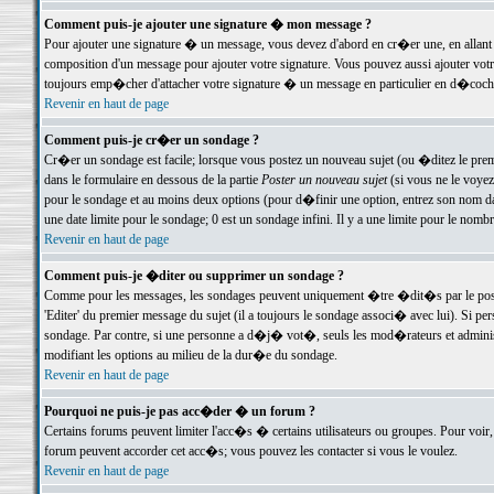
Comment puis-je ajouter une signature � mon message ?
Pour ajouter une signature � un message, vous devez d'abord en cr�er une, en allant
composition d'un message pour ajouter votre signature. Vous pouvez aussi ajouter vot
toujours emp�cher d'attacher votre signature � un message en particulier en d�cochan
Revenir en haut de page
Comment puis-je cr�er un sondage ?
Cr�er un sondage est facile; lorsque vous postez un nouveau sujet (ou �ditez le premie
dans le formulaire en dessous de la partie
Poster un nouveau sujet
(si vous ne le voyez
pour le sondage et au moins deux options (pour d�finir une option, entrez son nom d
une date limite pour le sondage; 0 est un sondage infini. Il y a une limite pour le nomb
Revenir en haut de page
Comment puis-je �diter ou supprimer un sondage ?
Comme pour les messages, les sondages peuvent uniquement �tre �dit�s par le poste
'Editer' du premier message du sujet (il a toujours le sondage associ� avec lui). Si 
sondage. Par contre, si une personne a d�j� vot�, seuls les mod�rateurs et administ
modifiant les options au milieu de la dur�e du sondage.
Revenir en haut de page
Pourquoi ne puis-je pas acc�der � un forum ?
Certains forums peuvent limiter l'acc�s � certains utilisateurs ou groupes. Pour voir, 
forum peuvent accorder cet acc�s; vous pouvez les contacter si vous le voulez.
Revenir en haut de page