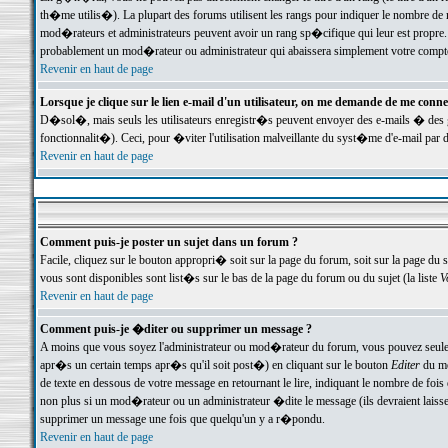
th�me utilis�). La plupart des forums utilisent les rangs pour indiquer le nombre de m
mod�rateurs et administrateurs peuvent avoir un rang sp�cifique qui leur est propre. 
probablement un mod�rateur ou administrateur qui abaissera simplement votre compte
Revenir en haut de page
Lorsque je clique sur le lien e-mail d'un utilisateur, on me demande de me conne
D�sol�, mais seuls les utilisateurs enregistr�s peuvent envoyer des e-mails � des ge
fonctionnalit�). Ceci, pour �viter l'utilisation malveillante du syst�me d'e-mail par 
Revenir en haut de page
Comment puis-je poster un sujet dans un forum ?
Facile, cliquez sur le bouton appropri� soit sur la page du forum, soit sur la page du 
vous sont disponibles sont list�s sur le bas de la page du forum ou du sujet (la liste
V
Revenir en haut de page
Comment puis-je �diter ou supprimer un message ?
A moins que vous soyez l'administrateur ou mod�rateur du forum, vous pouvez seul
apr�s un certain temps apr�s qu'il soit post�) en cliquant sur le bouton
Editer
du me
de texte en dessous de votre message en retournant le lire, indiquant le nombre de fo
non plus si un mod�rateur ou un administrateur �dite le message (ils devraient laisser
supprimer un message une fois que quelqu'un y a r�pondu.
Revenir en haut de page