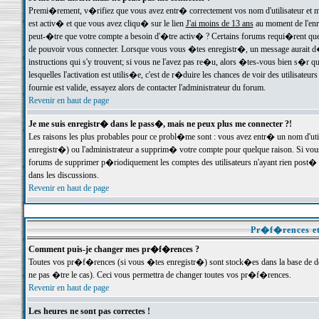
Premi�rement, v�rifiez que vous avez entr� correctement vos nom d'utilisateur et mo
est activ� et que vous avez cliqu� sur le lien
J'ai moins de 13 ans
au moment de l'enre
peut-�tre que votre compte a besoin d'�tre activ� ? Certains forums requi�rent que 
de pouvoir vous connecter. Lorsque vous vous �tes enregistr�, un message aurait d� v
instructions qui s'y trouvent; si vous ne l'avez pas re�u, alors �tes-vous bien s�r que
lesquelles l'activation est utilis�e, c'est de r�duire les chances de voir des utilis
fournie est valide, essayez alors de contacter l'administrateur du forum.
Revenir en haut de page
Je me suis enregistr� dans le pass�, mais ne peux plus me connecter ?!
Les raisons les plus probables pour ce probl�me sont : vous avez entr� un nom d'ut
enregistr�) ou l'administrateur a supprim� votre compte pour quelque raison. Si vous 
forums de supprimer p�riodiquement les comptes des utilisateurs n'ayant rien post� a
dans les discussions.
Revenir en haut de page
Pr�f�rences et
Comment puis-je changer mes pr�f�rences ?
Toutes vos pr�f�rences (si vous �tes enregistr�) sont stock�es dans la base de don
ne pas �tre le cas). Ceci vous permettra de changer toutes vos pr�f�rences.
Revenir en haut de page
Les heures ne sont pas correctes !