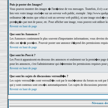
Puis-je poster des Images?
Vous pouvez montrer des images � l'int�rieur de vos messages. Toutefois, il n'y a 
lien vers votre image stock�e sur un serveur web public, exemple : http://www.quelq
ordinateur (� moins que celui-ci soit un serveur web public), ni une image stock�e su
prot�g�s par mot de passe, etc. Pour afficher une image, vous pouvez soit utiliser 
Revenir en haut de page
Que sont les Annonces ?
Les Annonces contiennent le plus souvent d'importantes informations; vous devriez d
elles ont �t� post�es. Pouvoir poster une annonce d�pend des permissions requises;
Revenir en haut de page
Que sont les Post-it ?
Les Post-it apparaissent en-dessous des annonces et seulement sur la premi�re page 
pour les annonces, c'est l'administrateur qui d�termine les permissions requises pour 
Revenir en haut de page
Que sont les sujets de discussions verrouill�s ?
Les sujets verrouill�s sont verrouill�s soit par le mod�rateur du forum ou soit par 
qui y sont contenus sont cess�s automatiquement. Les sujets de discussions peuvent 
Revenir en haut de page
Niveaux de