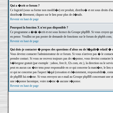
Qui a �crit ce forum ?
Ce logiciel (sous sa forme non modifi�e) est produit, distribu� et est sous droits d'a
distribu� librement; cliquez sur le lien pour plus de d�tails.
Revenir en haut de page
Pourquoi la fonction X n'est pas disponible ?
Ce programme a �t� �crit et est sous licence du Groupe phpBB. Si vous croyez qu'un
en pense. Veuillez ne pas poster de demande de fonctions sur le forum de phpbb.com; 
Revenir en haut de page
Qui dois-je contacter � propos des questions d'abus ou de l�galit� relatif � 
Vous devriez contacter l'administrateur de ce forum. Si vous n'arrivez pas � le conta
prendre contact. Si vous ne recevez toujours pas de r�ponse, vous devriez contacter 
h�bergeur gratuit (par exemple : yahoo, free.fr, f2s.com, etc.), la direction ou le se
peut en aucun cas �tre tenu pour responsable en ce qui concerne la mani�re, le lieu ou 
ce qui ne concerne pas l'aspect l�gal (cessation et d�sistement, responsabilit�, comm
de phpBB lui-m�me. Si vous envoyez un e-mail au Groupe phpBB concernant une utili
une r�ponse laconique, voire m�me � aucune r�ponse.
Revenir en haut de page