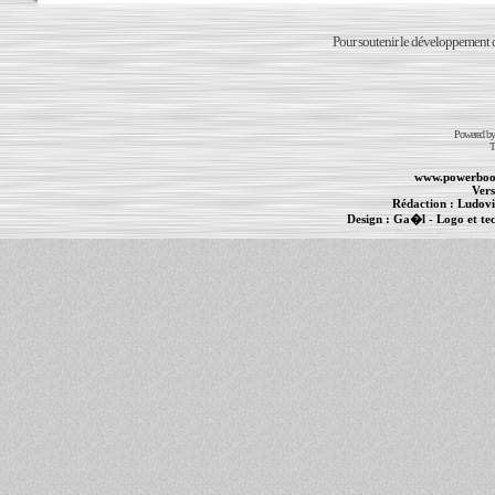
Pour soutenir le développement du
Powered b
T
www.powerboo
Vers
Rédaction :
Ludovi
Design :
Ga�l
- Logo et te
Informations :
PowerBook
-
MacBook Pro
-
i