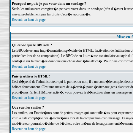
Pourquoi ne puis-je pas voter dans un sondage ?
Seuls les utilisateurs enregistr�s peuvent voter dans un sondage (afin d'�viter le tr
n'avez probablement pas les droits d'acc�s appropri�s.
Revenir en haut de page
Mise en f
Qu'est-ce que le BBCode ?
Le BBCode est une impl�mentation sp�ciale du HTML; l'activation de l'utilisation 
particulier lors de sa composition). Le BBCode en lui-m�me est similaire au style du H
contr�le sur la mani�re dont quelque chose doit �tre affich�. Pour plus d'information
Revenir en haut de page
Puis-je utiliser le HTML?
Ceci d�pend de l'administrateur qui le permet ou non; il a un contr�le complet dessu
balises fonctionnent. C'est une mesure de
s�curit�
pour �viter aux gens d'abuser du 
probl�mes. Si le HTML est activ�, vous pouvez le d�sactiver dans un message en par
Revenir en haut de page
Que sont les smilies ?
Les smilies, ou Emotic�nes sont de petites images qui sont utilis�es pour exprimer certa
voir la liste compl�te des �motic�nes lors de la composition d'un message. Essayez de 
mod�rateur pourrait d�cider de l'�diter, voire m�me de le supprimer enti�rement
Revenir en haut de page