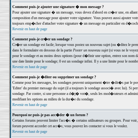
Comment puis-je ajouter une signature � mon message ?
Pour ajouter une signature � un message, vous devez d'abord en cr�er une, en allant
composition d'un message pour ajouter votre signature. Vous pouvez aussi ajouter vot
toujours emp�cher d'attacher votre signature � un message en particulier en d�cochan
Revenir en haut de page
Comment puis-je cr�er un sondage ?
Cr�er un sondage est facile; lorsque vous postez un nouveau sujet (ou �ditez le premie
dans le formulaire en dessous de la partie
Poster un nouveau sujet
(si vous ne le voyez
pour le sondage et au moins deux options (pour d�finir une option, entrez son nom d
une date limite pour le sondage; 0 est un sondage infini. Il y a une limite pour le nomb
Revenir en haut de page
Comment puis-je �diter ou supprimer un sondage ?
Comme pour les messages, les sondages peuvent uniquement �tre �dit�s par le poste
'Editer' du premier message du sujet (il a toujours le sondage associ� avec lui). Si 
sondage. Par contre, si une personne a d�j� vot�, seuls les mod�rateurs et administ
modifiant les options au milieu de la dur�e du sondage.
Revenir en haut de page
Pourquoi ne puis-je pas acc�der � un forum ?
Certains forums peuvent limiter l'acc�s � certains utilisateurs ou groupes. Pour voir, 
forum peuvent accorder cet acc�s; vous pouvez les contacter si vous le voulez.
Revenir en haut de page