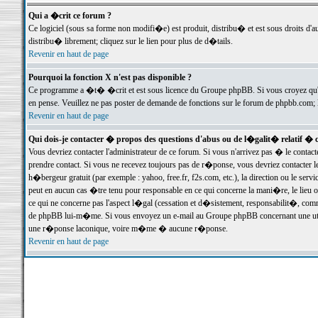
Qui a �crit ce forum ?
Ce logiciel (sous sa forme non modifi�e) est produit, distribu� et est sous droits d'a
distribu� librement; cliquez sur le lien pour plus de d�tails.
Revenir en haut de page
Pourquoi la fonction X n'est pas disponible ?
Ce programme a �t� �crit et est sous licence du Groupe phpBB. Si vous croyez qu'un
en pense. Veuillez ne pas poster de demande de fonctions sur le forum de phpbb.com; 
Revenir en haut de page
Qui dois-je contacter � propos des questions d'abus ou de l�galit� relatif � 
Vous devriez contacter l'administrateur de ce forum. Si vous n'arrivez pas � le conta
prendre contact. Si vous ne recevez toujours pas de r�ponse, vous devriez contacter 
h�bergeur gratuit (par exemple : yahoo, free.fr, f2s.com, etc.), la direction ou le se
peut en aucun cas �tre tenu pour responsable en ce qui concerne la mani�re, le lieu ou 
ce qui ne concerne pas l'aspect l�gal (cessation et d�sistement, responsabilit�, comm
de phpBB lui-m�me. Si vous envoyez un e-mail au Groupe phpBB concernant une utili
une r�ponse laconique, voire m�me � aucune r�ponse.
Revenir en haut de page