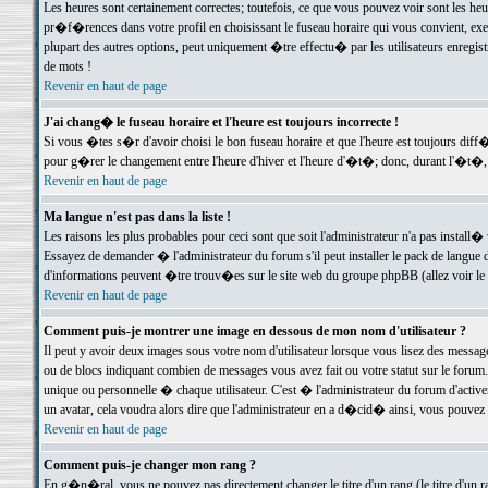
Les heures sont certainement correctes; toutefois, ce que vous pouvez voir sont les he
pr�f�rences dans votre profil en choisissant le fuseau horaire qui vous convient, exe
plupart des autres options, peut uniquement �tre effectu� par les utilisateurs enregis
de mots !
Revenir en haut de page
J'ai chang� le fuseau horaire et l'heure est toujours incorrecte !
Si vous �tes s�r d'avoir choisi le bon fuseau horaire et que l'heure est toujours d
pour g�rer le changement entre l'heure d'hiver et l'heure d'�t�; donc, durant l'�t�,
Revenir en haut de page
Ma langue n'est pas dans la liste !
Les raisons les plus probables pour ceci sont que soit l'administrateur n'a pas install�
Essayez de demander � l'administrateur du forum s'il peut installer le pack de langue d
d'informations peuvent �tre trouv�es sur le site web du groupe phpBB (allez voir le l
Revenir en haut de page
Comment puis-je montrer une image en dessous de mon nom d'utilisateur ?
Il peut y avoir deux images sous votre nom d'utilisateur lorsque vous lisez des mess
ou de blocs indiquant combien de messages vous avez fait ou votre statut sur le for
unique ou personnelle � chaque utilisateur. C'est � l'administrateur du forum d'activer
un avatar, cela voudra alors dire que l'administrateur en a d�cid� ainsi, vous pouvez
Revenir en haut de page
Comment puis-je changer mon rang ?
En g�n�ral, vous ne pouvez pas directement changer le titre d'un rang (le titre d'un ra