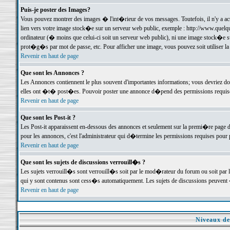
Puis-je poster des Images?
Vous pouvez montrer des images � l'int�rieur de vos messages. Toutefois, il n'y a 
lien vers votre image stock�e sur un serveur web public, exemple : http://www.quelq
ordinateur (� moins que celui-ci soit un serveur web public), ni une image stock�e su
prot�g�s par mot de passe, etc. Pour afficher une image, vous pouvez soit utiliser 
Revenir en haut de page
Que sont les Annonces ?
Les Annonces contiennent le plus souvent d'importantes informations; vous devriez d
elles ont �t� post�es. Pouvoir poster une annonce d�pend des permissions requises;
Revenir en haut de page
Que sont les Post-it ?
Les Post-it apparaissent en-dessous des annonces et seulement sur la premi�re page 
pour les annonces, c'est l'administrateur qui d�termine les permissions requises pour 
Revenir en haut de page
Que sont les sujets de discussions verrouill�s ?
Les sujets verrouill�s sont verrouill�s soit par le mod�rateur du forum ou soit par 
qui y sont contenus sont cess�s automatiquement. Les sujets de discussions peuvent 
Revenir en haut de page
Niveaux de