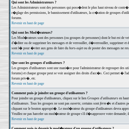
Qui sont les Administrateurs ?
Les Administrateurs sont des personnes qui poss�dent le plus haut niveau de contr�le 
r�glage des permissions, le bannissement d'utilisateurs, la cr�ation de groupes d'uti
forums.
Revenir en haut de page
Qui sont les Mod�rateurs?
Les Mod�rateurs sont des personnes (ou groupes de personnes) dont le but est de veil
d'�diter ou de supprimer les messages et de verrouiller, d�verrouiller, supprimer 
sont l� pour �viter aux gens de faire du
hors-sujet
ou de poster des messages ne res
Revenir en haut de page
Que sont les groupes d'utilisateurs ?
Les groupes d'utilisateurs sont une mani�re pour l'administrateur de regrouper des util
forums) et chaque groupe peut se voir assigner des droits d'acc�s. Ceci permet � 
forum priv�, etc.
Revenir en haut de page
Comment puis-je joindre un groupe d'utilisateurs ?
Pour joindre un groupe d'utilisateurs, cliquez sur le lien
Groupes d'utilisateurs
en haut
d'utilisateurs. Tous les groupes ne sont pas
ouverts
; certains sont
ferm�s
et d'autres p
cliquant sur le bouton appropri�. Le mod�rateur du groupe d'utilisateurs devra appro
Veuillez ne pas harceler un mod�rateur de groupe s'il d�sapprouve votre demande; il 
Revenir en haut de page
Comment puis-je devenir le mod�rateur d'un groupe d'utilisateurs ?