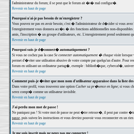
l'administrateur du forum; il se peut que le forum ait �t� mal configur�.
Revenir en haut de page
Pourquoi n'ai-je pas besoin de m'enregistrer ?
Vous pouvez ne pas en avoir besoin; c'est � l'administrateur de d�cider si vous avez 
l'enregistrement vous donnera acc�s � des fonctions additionnelles non-disponibles p
amis, l'inscription � un groupe d'utilisateurs, etc. L'enregistrement prend seulement q
Revenir en haut de page
Pourquoi suis-je d�connect� automatiquement ?
Si vous ne cochez pas la case
Se connecter automatiquement � chaque visite
lorsque 
permet d'�viter une utilisation abusive de votre compte par quelqu'un d'autre. Pour 
forum en utilisant un ordinateur partag�, exemple : biblioth�que, cybercaf�, univers
Revenir en haut de page
Comment puis-je �viter que mon nom d'utilisateur apparaisse dans la liste des u
Dans votre profil, vous trouverez une option
Cacher sa pr�sence en ligne
; si vous c
serez compt� comme un utilisateur invisible.
Revenir en haut de page
J'ai perdu mon mot de passe !
Ne paniquez pas ! Si votre mot de passe ne peut �tre retrouv�, il peut par contre �tre
passe
, puis suivez les instructions et vous devriez pouvoir vous reconnecter en un rien
Revenir en haut de page
Je me suis inscrit mais ne peux pas me connecter !