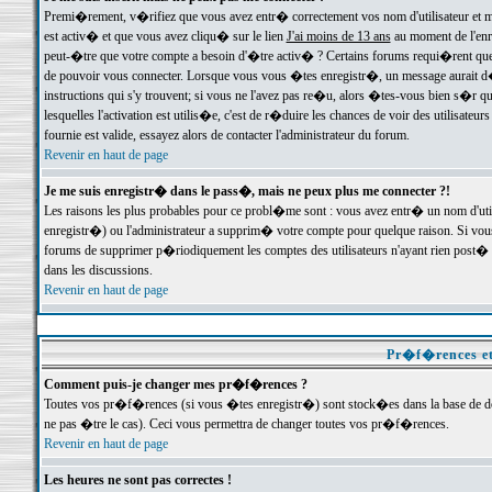
Premi�rement, v�rifiez que vous avez entr� correctement vos nom d'utilisateur et mo
est activ� et que vous avez cliqu� sur le lien
J'ai moins de 13 ans
au moment de l'enre
peut-�tre que votre compte a besoin d'�tre activ� ? Certains forums requi�rent que 
de pouvoir vous connecter. Lorsque vous vous �tes enregistr�, un message aurait d� v
instructions qui s'y trouvent; si vous ne l'avez pas re�u, alors �tes-vous bien s�r que
lesquelles l'activation est utilis�e, c'est de r�duire les chances de voir des utilis
fournie est valide, essayez alors de contacter l'administrateur du forum.
Revenir en haut de page
Je me suis enregistr� dans le pass�, mais ne peux plus me connecter ?!
Les raisons les plus probables pour ce probl�me sont : vous avez entr� un nom d'ut
enregistr�) ou l'administrateur a supprim� votre compte pour quelque raison. Si vous 
forums de supprimer p�riodiquement les comptes des utilisateurs n'ayant rien post� a
dans les discussions.
Revenir en haut de page
Pr�f�rences et
Comment puis-je changer mes pr�f�rences ?
Toutes vos pr�f�rences (si vous �tes enregistr�) sont stock�es dans la base de don
ne pas �tre le cas). Ceci vous permettra de changer toutes vos pr�f�rences.
Revenir en haut de page
Les heures ne sont pas correctes !