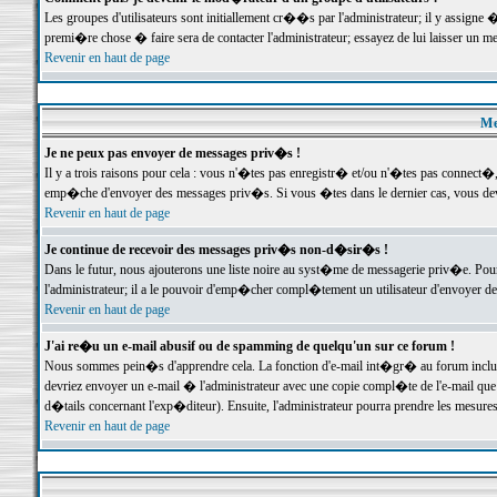
Les groupes d'utilisateurs sont initiallement cr��s par l'administrateur; il y assign
premi�re chose � faire sera de contacter l'administrateur; essayez de lui laisser un 
Revenir en haut de page
Me
Je ne peux pas envoyer de messages priv�s !
Il y a trois raisons pour cela : vous n'�tes pas enregistr� et/ou n'�tes pas connect�
emp�che d'envoyer des messages priv�s. Si vous �tes dans le dernier cas, vous devr
Revenir en haut de page
Je continue de recevoir des messages priv�s non-d�sir�s !
Dans le futur, nous ajouterons une liste noire au syst�me de messagerie priv�e. P
l'administrateur; il a le pouvoir d'emp�cher compl�tement un utilisateur d'envoyer 
Revenir en haut de page
J'ai re�u un e-mail abusif ou de spamming de quelqu'un sur ce forum !
Nous sommes pein�s d'apprendre cela. La fonction d'e-mail int�gr� au forum inclut d
devriez envoyer un e-mail � l'administrateur avec une copie compl�te de l'e-mail que v
d�tails concernant l'exp�diteur). Ensuite, l'administrateur pourra prendre les mesure
Revenir en haut de page