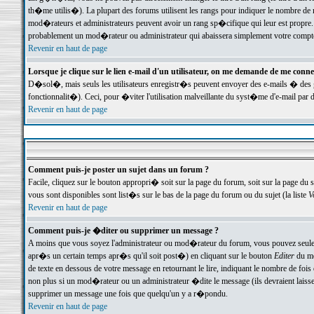
th�me utilis�). La plupart des forums utilisent les rangs pour indiquer le nombre de m
mod�rateurs et administrateurs peuvent avoir un rang sp�cifique qui leur est propre. 
probablement un mod�rateur ou administrateur qui abaissera simplement votre compte
Revenir en haut de page
Lorsque je clique sur le lien e-mail d'un utilisateur, on me demande de me conne
D�sol�, mais seuls les utilisateurs enregistr�s peuvent envoyer des e-mails � des ge
fonctionnalit�). Ceci, pour �viter l'utilisation malveillante du syst�me d'e-mail par 
Revenir en haut de page
Comment puis-je poster un sujet dans un forum ?
Facile, cliquez sur le bouton appropri� soit sur la page du forum, soit sur la page du 
vous sont disponibles sont list�s sur le bas de la page du forum ou du sujet (la liste
V
Revenir en haut de page
Comment puis-je �diter ou supprimer un message ?
A moins que vous soyez l'administrateur ou mod�rateur du forum, vous pouvez seul
apr�s un certain temps apr�s qu'il soit post�) en cliquant sur le bouton
Editer
du me
de texte en dessous de votre message en retournant le lire, indiquant le nombre de fo
non plus si un mod�rateur ou un administrateur �dite le message (ils devraient laisser
supprimer un message une fois que quelqu'un y a r�pondu.
Revenir en haut de page