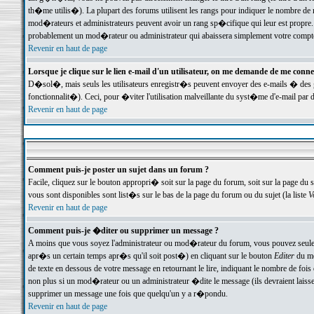
th�me utilis�). La plupart des forums utilisent les rangs pour indiquer le nombre de m
mod�rateurs et administrateurs peuvent avoir un rang sp�cifique qui leur est propre. 
probablement un mod�rateur ou administrateur qui abaissera simplement votre compte
Revenir en haut de page
Lorsque je clique sur le lien e-mail d'un utilisateur, on me demande de me conne
D�sol�, mais seuls les utilisateurs enregistr�s peuvent envoyer des e-mails � des ge
fonctionnalit�). Ceci, pour �viter l'utilisation malveillante du syst�me d'e-mail par 
Revenir en haut de page
Comment puis-je poster un sujet dans un forum ?
Facile, cliquez sur le bouton appropri� soit sur la page du forum, soit sur la page du 
vous sont disponibles sont list�s sur le bas de la page du forum ou du sujet (la liste
V
Revenir en haut de page
Comment puis-je �diter ou supprimer un message ?
A moins que vous soyez l'administrateur ou mod�rateur du forum, vous pouvez seul
apr�s un certain temps apr�s qu'il soit post�) en cliquant sur le bouton
Editer
du me
de texte en dessous de votre message en retournant le lire, indiquant le nombre de fo
non plus si un mod�rateur ou un administrateur �dite le message (ils devraient laisser
supprimer un message une fois que quelqu'un y a r�pondu.
Revenir en haut de page