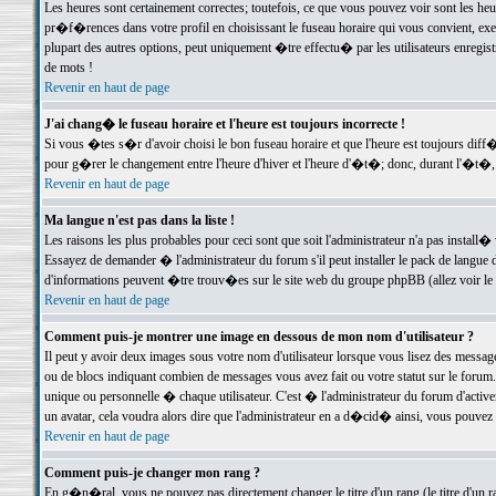
Les heures sont certainement correctes; toutefois, ce que vous pouvez voir sont les he
pr�f�rences dans votre profil en choisissant le fuseau horaire qui vous convient, exe
plupart des autres options, peut uniquement �tre effectu� par les utilisateurs enregis
de mots !
Revenir en haut de page
J'ai chang� le fuseau horaire et l'heure est toujours incorrecte !
Si vous �tes s�r d'avoir choisi le bon fuseau horaire et que l'heure est toujours d
pour g�rer le changement entre l'heure d'hiver et l'heure d'�t�; donc, durant l'�t�,
Revenir en haut de page
Ma langue n'est pas dans la liste !
Les raisons les plus probables pour ceci sont que soit l'administrateur n'a pas install�
Essayez de demander � l'administrateur du forum s'il peut installer le pack de langue d
d'informations peuvent �tre trouv�es sur le site web du groupe phpBB (allez voir le l
Revenir en haut de page
Comment puis-je montrer une image en dessous de mon nom d'utilisateur ?
Il peut y avoir deux images sous votre nom d'utilisateur lorsque vous lisez des mess
ou de blocs indiquant combien de messages vous avez fait ou votre statut sur le for
unique ou personnelle � chaque utilisateur. C'est � l'administrateur du forum d'activer
un avatar, cela voudra alors dire que l'administrateur en a d�cid� ainsi, vous pouvez
Revenir en haut de page
Comment puis-je changer mon rang ?
En g�n�ral, vous ne pouvez pas directement changer le titre d'un rang (le titre d'un ra