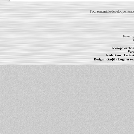
Pour soutenir le développement du
Powered b
T
www.powerboo
Vers
Rédaction :
Ludovi
Design :
Ga�l
- Logo et te
Informations :
PowerBook
-
MacBook Pro
-
i