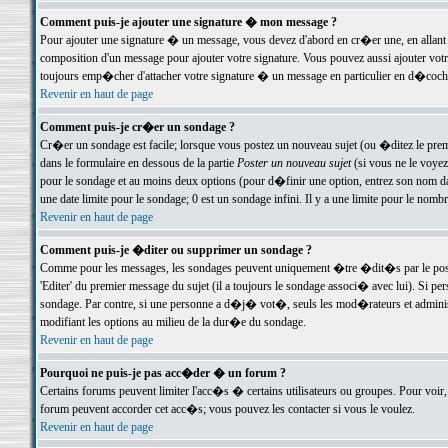
Comment puis-je ajouter une signature � mon message ?
Pour ajouter une signature � un message, vous devez d'abord en cr�er une, en allant
composition d'un message pour ajouter votre signature. Vous pouvez aussi ajouter vot
toujours emp�cher d'attacher votre signature � un message en particulier en d�cochan
Revenir en haut de page
Comment puis-je cr�er un sondage ?
Cr�er un sondage est facile; lorsque vous postez un nouveau sujet (ou �ditez le premie
dans le formulaire en dessous de la partie
Poster un nouveau sujet
(si vous ne le voyez
pour le sondage et au moins deux options (pour d�finir une option, entrez son nom d
une date limite pour le sondage; 0 est un sondage infini. Il y a une limite pour le nomb
Revenir en haut de page
Comment puis-je �diter ou supprimer un sondage ?
Comme pour les messages, les sondages peuvent uniquement �tre �dit�s par le poste
'Editer' du premier message du sujet (il a toujours le sondage associ� avec lui). Si 
sondage. Par contre, si une personne a d�j� vot�, seuls les mod�rateurs et administ
modifiant les options au milieu de la dur�e du sondage.
Revenir en haut de page
Pourquoi ne puis-je pas acc�der � un forum ?
Certains forums peuvent limiter l'acc�s � certains utilisateurs ou groupes. Pour voir, 
forum peuvent accorder cet acc�s; vous pouvez les contacter si vous le voulez.
Revenir en haut de page