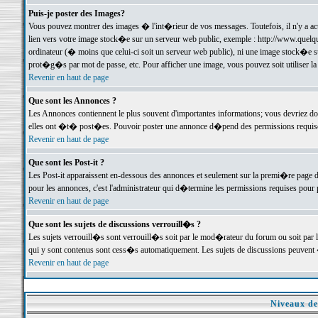
Puis-je poster des Images?
Vous pouvez montrer des images � l'int�rieur de vos messages. Toutefois, il n'y a 
lien vers votre image stock�e sur un serveur web public, exemple : http://www.quelq
ordinateur (� moins que celui-ci soit un serveur web public), ni une image stock�e su
prot�g�s par mot de passe, etc. Pour afficher une image, vous pouvez soit utiliser 
Revenir en haut de page
Que sont les Annonces ?
Les Annonces contiennent le plus souvent d'importantes informations; vous devriez d
elles ont �t� post�es. Pouvoir poster une annonce d�pend des permissions requises;
Revenir en haut de page
Que sont les Post-it ?
Les Post-it apparaissent en-dessous des annonces et seulement sur la premi�re page 
pour les annonces, c'est l'administrateur qui d�termine les permissions requises pour 
Revenir en haut de page
Que sont les sujets de discussions verrouill�s ?
Les sujets verrouill�s sont verrouill�s soit par le mod�rateur du forum ou soit par 
qui y sont contenus sont cess�s automatiquement. Les sujets de discussions peuvent 
Revenir en haut de page
Niveaux de