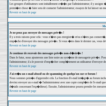
Les groupes d'utilisateurs sont initiallement cr��s par l'administrateur; il y assign
premi�re chose � faire sera de contacter l'administrateur; essayez de lui laisser un 
Revenir en haut de page
Me
Je ne peux pas envoyer de messages priv�s !
Il y a trois raisons pour cela : vous n'�tes pas enregistr� et/ou n'�tes pas connect�
emp�che d'envoyer des messages priv�s. Si vous �tes dans le dernier cas, vous devr
Revenir en haut de page
Je continue de recevoir des messages priv�s non-d�sir�s !
Dans le futur, nous ajouterons une liste noire au syst�me de messagerie priv�e. P
l'administrateur; il a le pouvoir d'emp�cher compl�tement un utilisateur d'envoyer 
Revenir en haut de page
J'ai re�u un e-mail abusif ou de spamming de quelqu'un sur ce forum !
Nous sommes pein�s d'apprendre cela. La fonction d'e-mail int�gr� au forum inclut d
devriez envoyer un e-mail � l'administrateur avec une copie compl�te de l'e-mail que v
d�tails concernant l'exp�diteur). Ensuite, l'administrateur pourra prendre les mesure
Revenir en haut de page