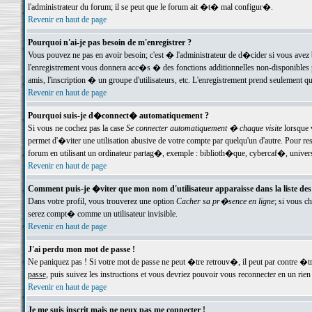
l'administrateur du forum; il se peut que le forum ait �t� mal configur�.
Revenir en haut de page
Pourquoi n'ai-je pas besoin de m'enregistrer ?
Vous pouvez ne pas en avoir besoin; c'est � l'administrateur de d�cider si vous avez 
l'enregistrement vous donnera acc�s � des fonctions additionnelles non-disponibles p
amis, l'inscription � un groupe d'utilisateurs, etc. L'enregistrement prend seulement q
Revenir en haut de page
Pourquoi suis-je d�connect� automatiquement ?
Si vous ne cochez pas la case
Se connecter automatiquement � chaque visite
lorsque 
permet d'�viter une utilisation abusive de votre compte par quelqu'un d'autre. Pour 
forum en utilisant un ordinateur partag�, exemple : biblioth�que, cybercaf�, univers
Revenir en haut de page
Comment puis-je �viter que mon nom d'utilisateur apparaisse dans la liste des u
Dans votre profil, vous trouverez une option
Cacher sa pr�sence en ligne
; si vous c
serez compt� comme un utilisateur invisible.
Revenir en haut de page
J'ai perdu mon mot de passe !
Ne paniquez pas ! Si votre mot de passe ne peut �tre retrouv�, il peut par contre �tre
passe
, puis suivez les instructions et vous devriez pouvoir vous reconnecter en un rien
Revenir en haut de page
Je me suis inscrit mais ne peux pas me connecter !