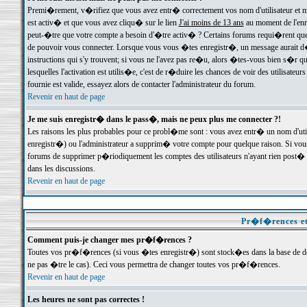
Premi�rement, v�rifiez que vous avez entr� correctement vos nom d'utilisateur et mo
est activ� et que vous avez cliqu� sur le lien
J'ai moins de 13 ans
au moment de l'enre
peut-�tre que votre compte a besoin d'�tre activ� ? Certains forums requi�rent que 
de pouvoir vous connecter. Lorsque vous vous �tes enregistr�, un message aurait d� v
instructions qui s'y trouvent; si vous ne l'avez pas re�u, alors �tes-vous bien s�r que
lesquelles l'activation est utilis�e, c'est de r�duire les chances de voir des utilis
fournie est valide, essayez alors de contacter l'administrateur du forum.
Revenir en haut de page
Je me suis enregistr� dans le pass�, mais ne peux plus me connecter ?!
Les raisons les plus probables pour ce probl�me sont : vous avez entr� un nom d'ut
enregistr�) ou l'administrateur a supprim� votre compte pour quelque raison. Si vous 
forums de supprimer p�riodiquement les comptes des utilisateurs n'ayant rien post� a
dans les discussions.
Revenir en haut de page
Pr�f�rences et
Comment puis-je changer mes pr�f�rences ?
Toutes vos pr�f�rences (si vous �tes enregistr�) sont stock�es dans la base de don
ne pas �tre le cas). Ceci vous permettra de changer toutes vos pr�f�rences.
Revenir en haut de page
Les heures ne sont pas correctes !