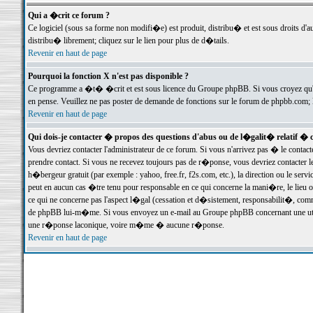
Qui a �crit ce forum ?
Ce logiciel (sous sa forme non modifi�e) est produit, distribu� et est sous droits d'a
distribu� librement; cliquez sur le lien pour plus de d�tails.
Revenir en haut de page
Pourquoi la fonction X n'est pas disponible ?
Ce programme a �t� �crit et est sous licence du Groupe phpBB. Si vous croyez qu'un
en pense. Veuillez ne pas poster de demande de fonctions sur le forum de phpbb.com; 
Revenir en haut de page
Qui dois-je contacter � propos des questions d'abus ou de l�galit� relatif � 
Vous devriez contacter l'administrateur de ce forum. Si vous n'arrivez pas � le conta
prendre contact. Si vous ne recevez toujours pas de r�ponse, vous devriez contacter 
h�bergeur gratuit (par exemple : yahoo, free.fr, f2s.com, etc.), la direction ou le se
peut en aucun cas �tre tenu pour responsable en ce qui concerne la mani�re, le lieu ou 
ce qui ne concerne pas l'aspect l�gal (cessation et d�sistement, responsabilit�, comm
de phpBB lui-m�me. Si vous envoyez un e-mail au Groupe phpBB concernant une utili
une r�ponse laconique, voire m�me � aucune r�ponse.
Revenir en haut de page