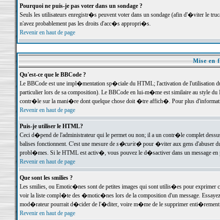
Pourquoi ne puis-je pas voter dans un sondage ?
Seuls les utilisateurs enregistr�s peuvent voter dans un sondage (afin d'�viter le tr
n'avez probablement pas les droits d'acc�s appropri�s.
Revenir en haut de page
Mise en f
Qu'est-ce que le BBCode ?
Le BBCode est une impl�mentation sp�ciale du HTML; l'activation de l'utilisation 
particulier lors de sa composition). Le BBCode en lui-m�me est similaire au style du H
contr�le sur la mani�re dont quelque chose doit �tre affich�. Pour plus d'information
Revenir en haut de page
Puis-je utiliser le HTML?
Ceci d�pend de l'administrateur qui le permet ou non; il a un contr�le complet dessu
balises fonctionnent. C'est une mesure de
s�curit�
pour �viter aux gens d'abuser du 
probl�mes. Si le HTML est activ�, vous pouvez le d�sactiver dans un message en par
Revenir en haut de page
Que sont les smilies ?
Les smilies, ou Emotic�nes sont de petites images qui sont utilis�es pour exprimer certa
voir la liste compl�te des �motic�nes lors de la composition d'un message. Essayez de 
mod�rateur pourrait d�cider de l'�diter, voire m�me de le supprimer enti�rement
Revenir en haut de page