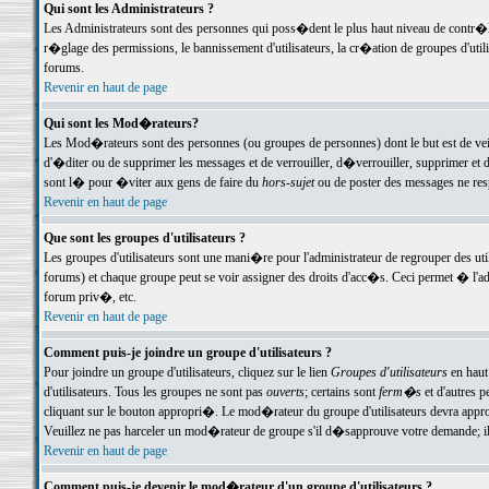
Qui sont les Administrateurs ?
Les Administrateurs sont des personnes qui poss�dent le plus haut niveau de contr�le 
r�glage des permissions, le bannissement d'utilisateurs, la cr�ation de groupes d'uti
forums.
Revenir en haut de page
Qui sont les Mod�rateurs?
Les Mod�rateurs sont des personnes (ou groupes de personnes) dont le but est de veil
d'�diter ou de supprimer les messages et de verrouiller, d�verrouiller, supprimer 
sont l� pour �viter aux gens de faire du
hors-sujet
ou de poster des messages ne res
Revenir en haut de page
Que sont les groupes d'utilisateurs ?
Les groupes d'utilisateurs sont une mani�re pour l'administrateur de regrouper des util
forums) et chaque groupe peut se voir assigner des droits d'acc�s. Ceci permet � 
forum priv�, etc.
Revenir en haut de page
Comment puis-je joindre un groupe d'utilisateurs ?
Pour joindre un groupe d'utilisateurs, cliquez sur le lien
Groupes d'utilisateurs
en haut
d'utilisateurs. Tous les groupes ne sont pas
ouverts
; certains sont
ferm�s
et d'autres p
cliquant sur le bouton appropri�. Le mod�rateur du groupe d'utilisateurs devra appro
Veuillez ne pas harceler un mod�rateur de groupe s'il d�sapprouve votre demande; il 
Revenir en haut de page
Comment puis-je devenir le mod�rateur d'un groupe d'utilisateurs ?