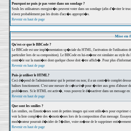
Pourquoi ne puis-je pas voter dans un sondage ?
Seuls les utilisateurs enregistr�s peuvent voter dans un sondage (afin d'�viter le tr
n'avez probablement pas les droits d'acc�s appropri�s.
Revenir en haut de page
Mise en f
Qu'est-ce que le BBCode ?
Le BBCode est une impl�mentation sp�ciale du HTML; l'activation de l'utilisation 
particulier lors de sa composition). Le BBCode en lui-m�me est similaire au style du H
contr�le sur la mani�re dont quelque chose doit �tre affich�. Pour plus d'information
Revenir en haut de page
Puis-je utiliser le HTML?
Ceci d�pend de l'administrateur qui le permet ou non; il a un contr�le complet dessu
balises fonctionnent. C'est une mesure de
s�curit�
pour �viter aux gens d'abuser du 
probl�mes. Si le HTML est activ�, vous pouvez le d�sactiver dans un message en par
Revenir en haut de page
Que sont les smilies ?
Les smilies, ou Emotic�nes sont de petites images qui sont utilis�es pour exprimer certa
voir la liste compl�te des �motic�nes lors de la composition d'un message. Essayez de 
mod�rateur pourrait d�cider de l'�diter, voire m�me de le supprimer enti�rement
Revenir en haut de page