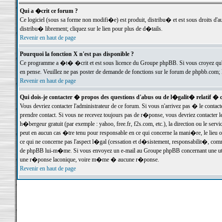
Qui a �crit ce forum ?
Ce logiciel (sous sa forme non modifi�e) est produit, distribu� et est sous droits d'a
distribu� librement; cliquez sur le lien pour plus de d�tails.
Revenir en haut de page
Pourquoi la fonction X n'est pas disponible ?
Ce programme a �t� �crit et est sous licence du Groupe phpBB. Si vous croyez qu'un
en pense. Veuillez ne pas poster de demande de fonctions sur le forum de phpbb.com; 
Revenir en haut de page
Qui dois-je contacter � propos des questions d'abus ou de l�galit� relatif � 
Vous devriez contacter l'administrateur de ce forum. Si vous n'arrivez pas � le conta
prendre contact. Si vous ne recevez toujours pas de r�ponse, vous devriez contacter 
h�bergeur gratuit (par exemple : yahoo, free.fr, f2s.com, etc.), la direction ou le se
peut en aucun cas �tre tenu pour responsable en ce qui concerne la mani�re, le lieu ou 
ce qui ne concerne pas l'aspect l�gal (cessation et d�sistement, responsabilit�, comm
de phpBB lui-m�me. Si vous envoyez un e-mail au Groupe phpBB concernant une utili
une r�ponse laconique, voire m�me � aucune r�ponse.
Revenir en haut de page