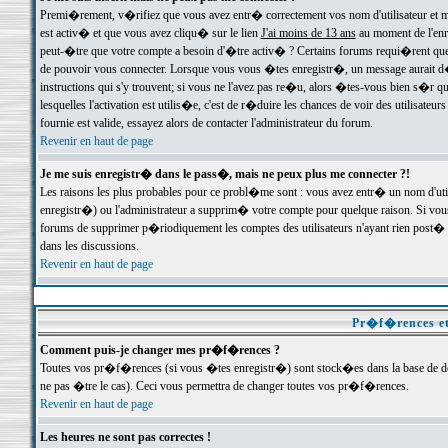
Premi�rement, v�rifiez que vous avez entr� correctement vos nom d'utilisateur et mo
est activ� et que vous avez cliqu� sur le lien
J'ai moins de 13 ans
au moment de l'enre
peut-�tre que votre compte a besoin d'�tre activ� ? Certains forums requi�rent que 
de pouvoir vous connecter. Lorsque vous vous �tes enregistr�, un message aurait d� v
instructions qui s'y trouvent; si vous ne l'avez pas re�u, alors �tes-vous bien s�r que
lesquelles l'activation est utilis�e, c'est de r�duire les chances de voir des utilis
fournie est valide, essayez alors de contacter l'administrateur du forum.
Revenir en haut de page
Je me suis enregistr� dans le pass�, mais ne peux plus me connecter ?!
Les raisons les plus probables pour ce probl�me sont : vous avez entr� un nom d'ut
enregistr�) ou l'administrateur a supprim� votre compte pour quelque raison. Si vous 
forums de supprimer p�riodiquement les comptes des utilisateurs n'ayant rien post� a
dans les discussions.
Revenir en haut de page
Pr�f�rences et
Comment puis-je changer mes pr�f�rences ?
Toutes vos pr�f�rences (si vous �tes enregistr�) sont stock�es dans la base de don
ne pas �tre le cas). Ceci vous permettra de changer toutes vos pr�f�rences.
Revenir en haut de page
Les heures ne sont pas correctes !