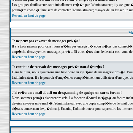
Les groupes d'utilisateurs sont initiallement cr��s par l'administrateur; il y assign
premi�re chose � faire sera de contacter l'administrateur; essayez de lui laisser un 
Revenir en haut de page
Me
Je ne peux pas envoyer de messages priv�s !
Il y a trois raisons pour cela : vous n'�tes pas enregistr� et/ou n'�tes pas connect�
emp�che d'envoyer des messages priv�s. Si vous �tes dans le dernier cas, vous devr
Revenir en haut de page
Je continue de recevoir des messages priv�s non-d�sir�s !
Dans le futur, nous ajouterons une liste noire au syst�me de messagerie priv�e. P
l'administrateur; il a le pouvoir d'emp�cher compl�tement un utilisateur d'envoyer 
Revenir en haut de page
J'ai re�u un e-mail abusif ou de spamming de quelqu'un sur ce forum !
Nous sommes pein�s d'apprendre cela. La fonction d'e-mail int�gr� au forum inclut d
devriez envoyer un e-mail � l'administrateur avec une copie compl�te de l'e-mail que v
d�tails concernant l'exp�diteur). Ensuite, l'administrateur pourra prendre les mesure
Revenir en haut de page