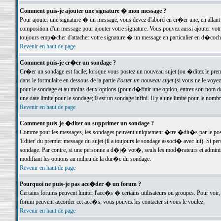
Comment puis-je ajouter une signature � mon message ?
Pour ajouter une signature � un message, vous devez d'abord en cr�er une, en allant
composition d'un message pour ajouter votre signature. Vous pouvez aussi ajouter vot
toujours emp�cher d'attacher votre signature � un message en particulier en d�cochan
Revenir en haut de page
Comment puis-je cr�er un sondage ?
Cr�er un sondage est facile; lorsque vous postez un nouveau sujet (ou �ditez le premie
dans le formulaire en dessous de la partie
Poster un nouveau sujet
(si vous ne le voyez
pour le sondage et au moins deux options (pour d�finir une option, entrez son nom d
une date limite pour le sondage; 0 est un sondage infini. Il y a une limite pour le nomb
Revenir en haut de page
Comment puis-je �diter ou supprimer un sondage ?
Comme pour les messages, les sondages peuvent uniquement �tre �dit�s par le poste
'Editer' du premier message du sujet (il a toujours le sondage associ� avec lui). Si 
sondage. Par contre, si une personne a d�j� vot�, seuls les mod�rateurs et administ
modifiant les options au milieu de la dur�e du sondage.
Revenir en haut de page
Pourquoi ne puis-je pas acc�der � un forum ?
Certains forums peuvent limiter l'acc�s � certains utilisateurs ou groupes. Pour voir, 
forum peuvent accorder cet acc�s; vous pouvez les contacter si vous le voulez.
Revenir en haut de page