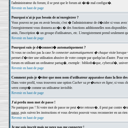
l'administrateur du forum; il se peut que le forum ait �t� mal configur�.
Revenir en haut de page
Pourquoi n'ai-je pas besoin de m'enregistrer ?
Vous pouvez ne pas en avoir besoin; c'est � l'administrateur de d�cider si vous avez 
l'enregistrement vous donnera acc�s � des fonctions additionnelles non-disponibles p
amis, l'inscription � un groupe d'utilisateurs, etc. L'enregistrement prend seulement q
Revenir en haut de page
Pourquoi suis-je d�connect� automatiquement ?
Si vous ne cochez pas la case
Se connecter automatiquement � chaque visite
lorsque 
permet d'�viter une utilisation abusive de votre compte par quelqu'un d'autre. Pour 
forum en utilisant un ordinateur partag�, exemple : biblioth�que, cybercaf�, univers
Revenir en haut de page
Comment puis-je �viter que mon nom d'utilisateur apparaisse dans la liste des u
Dans votre profil, vous trouverez une option
Cacher sa pr�sence en ligne
; si vous c
serez compt� comme un utilisateur invisible.
Revenir en haut de page
J'ai perdu mon mot de passe !
Ne paniquez pas ! Si votre mot de passe ne peut �tre retrouv�, il peut par contre �tre
passe
, puis suivez les instructions et vous devriez pouvoir vous reconnecter en un rien
Revenir en haut de page
Je me suis inscrit mais ne peux pas me connecter !