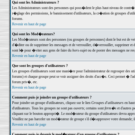
Qui sont les Administrateurs ?
Les Administrateurs sont des personnes qui poss�dent le plus haut niveau de contr�le 
r�glage des permissions, le bannissement d'utilisateurs, la cr�ation de groupes d'uti
forums.
Revenir en haut de page
Qui sont les Mod�rateurs?
Les Mod�rateurs sont des personnes (ou groupes de personnes) dont le but est de veil
d'�diter ou de supprimer les messages et de verrouiller, d�verrouiller, supprimer 
sont l� pour �viter aux gens de faire du
hors-sujet
ou de poster des messages ne res
Revenir en haut de page
Que sont les groupes d'utilisateurs ?
Les groupes d'utilisateurs sont une mani�re pour l'administrateur de regrouper des util
forums) et chaque groupe peut se voir assigner des droits d'acc�s. Ceci permet � 
forum priv�, etc.
Revenir en haut de page
Comment puis-je joindre un groupe d'utilisateurs ?
Pour joindre un groupe d'utilisateurs, cliquez sur le lien
Groupes d'utilisateurs
en haut
d'utilisateurs. Tous les groupes ne sont pas
ouverts
; certains sont
ferm�s
et d'autres p
cliquant sur le bouton appropri�. Le mod�rateur du groupe d'utilisateurs devra appro
Veuillez ne pas harceler un mod�rateur de groupe s'il d�sapprouve votre demande; il 
Revenir en haut de page
Comment puis-je devenir le mod�rateur d'un groupe d'utilisateurs ?