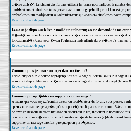
th�me utilis�). La plupart des forums utilisent les rangs pour indiquer le nombre de m
mod�rateurs et administrateurs peuvent avoir un rang sp�cifique qui leur est propre. 
probablement un mod�rateur ou administrateur qui abaissera simplement votre compte
Revenir en haut de page
Lorsque je clique sur le lien e-mail d'un utilisateur, on me demande de me conne
D�sol�, mais seuls les utilisateurs enregistr�s peuvent envoyer des e-mails � des ge
fonctionnalit�). Ceci, pour �viter l'utilisation malveillante du syst�me d'e-mail par 
Revenir en haut de page
Comment puis-je poster un sujet dans un forum ?
Facile, cliquez sur le bouton appropri� soit sur la page du forum, soit sur la page du 
vous sont disponibles sont list�s sur le bas de la page du forum ou du sujet (la liste
V
Revenir en haut de page
Comment puis-je �diter ou supprimer un message ?
A moins que vous soyez l'administrateur ou mod�rateur du forum, vous pouvez seul
apr�s un certain temps apr�s qu'il soit post�) en cliquant sur le bouton
Editer
du me
de texte en dessous de votre message en retournant le lire, indiquant le nombre de fo
non plus si un mod�rateur ou un administrateur �dite le message (ils devraient laisser
supprimer un message une fois que quelqu'un y a r�pondu.
Revenir en haut de page