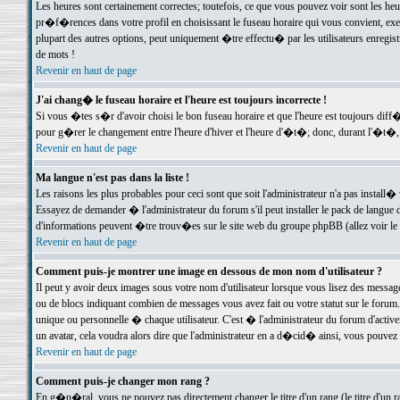
Les heures sont certainement correctes; toutefois, ce que vous pouvez voir sont les he
pr�f�rences dans votre profil en choisissant le fuseau horaire qui vous convient, exe
plupart des autres options, peut uniquement �tre effectu� par les utilisateurs enregis
de mots !
Revenir en haut de page
J'ai chang� le fuseau horaire et l'heure est toujours incorrecte !
Si vous �tes s�r d'avoir choisi le bon fuseau horaire et que l'heure est toujours d
pour g�rer le changement entre l'heure d'hiver et l'heure d'�t�; donc, durant l'�t�,
Revenir en haut de page
Ma langue n'est pas dans la liste !
Les raisons les plus probables pour ceci sont que soit l'administrateur n'a pas install�
Essayez de demander � l'administrateur du forum s'il peut installer le pack de langue d
d'informations peuvent �tre trouv�es sur le site web du groupe phpBB (allez voir le l
Revenir en haut de page
Comment puis-je montrer une image en dessous de mon nom d'utilisateur ?
Il peut y avoir deux images sous votre nom d'utilisateur lorsque vous lisez des mess
ou de blocs indiquant combien de messages vous avez fait ou votre statut sur le for
unique ou personnelle � chaque utilisateur. C'est � l'administrateur du forum d'activer
un avatar, cela voudra alors dire que l'administrateur en a d�cid� ainsi, vous pouvez
Revenir en haut de page
Comment puis-je changer mon rang ?
En g�n�ral, vous ne pouvez pas directement changer le titre d'un rang (le titre d'un ra