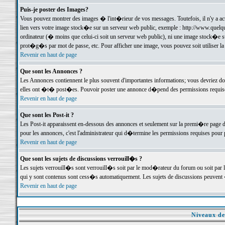
Puis-je poster des Images?
Vous pouvez montrer des images � l'int�rieur de vos messages. Toutefois, il n'y a 
lien vers votre image stock�e sur un serveur web public, exemple : http://www.quelq
ordinateur (� moins que celui-ci soit un serveur web public), ni une image stock�e su
prot�g�s par mot de passe, etc. Pour afficher une image, vous pouvez soit utiliser 
Revenir en haut de page
Que sont les Annonces ?
Les Annonces contiennent le plus souvent d'importantes informations; vous devriez d
elles ont �t� post�es. Pouvoir poster une annonce d�pend des permissions requises;
Revenir en haut de page
Que sont les Post-it ?
Les Post-it apparaissent en-dessous des annonces et seulement sur la premi�re page 
pour les annonces, c'est l'administrateur qui d�termine les permissions requises pour 
Revenir en haut de page
Que sont les sujets de discussions verrouill�s ?
Les sujets verrouill�s sont verrouill�s soit par le mod�rateur du forum ou soit par 
qui y sont contenus sont cess�s automatiquement. Les sujets de discussions peuvent 
Revenir en haut de page
Niveaux de