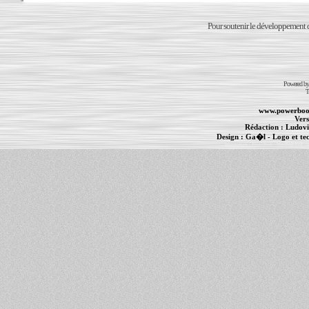
Pour soutenir le développement du
Powered b
T
www.powerboo
Vers
Rédaction :
Ludovi
Design :
Ga�l
- Logo et te
Informations :
PowerBook
-
MacBook Pro
-
i