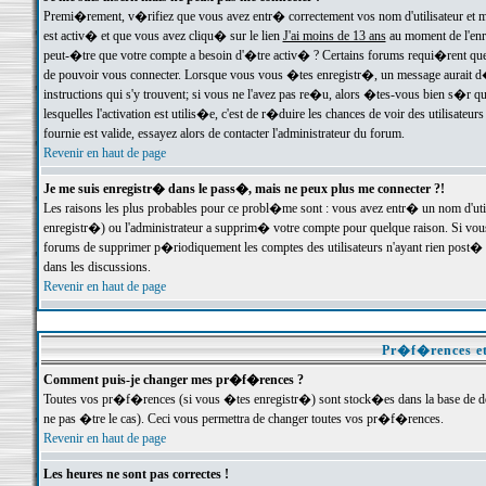
Premi�rement, v�rifiez que vous avez entr� correctement vos nom d'utilisateur et mo
est activ� et que vous avez cliqu� sur le lien
J'ai moins de 13 ans
au moment de l'enre
peut-�tre que votre compte a besoin d'�tre activ� ? Certains forums requi�rent que 
de pouvoir vous connecter. Lorsque vous vous �tes enregistr�, un message aurait d� v
instructions qui s'y trouvent; si vous ne l'avez pas re�u, alors �tes-vous bien s�r que
lesquelles l'activation est utilis�e, c'est de r�duire les chances de voir des utilis
fournie est valide, essayez alors de contacter l'administrateur du forum.
Revenir en haut de page
Je me suis enregistr� dans le pass�, mais ne peux plus me connecter ?!
Les raisons les plus probables pour ce probl�me sont : vous avez entr� un nom d'ut
enregistr�) ou l'administrateur a supprim� votre compte pour quelque raison. Si vous 
forums de supprimer p�riodiquement les comptes des utilisateurs n'ayant rien post� a
dans les discussions.
Revenir en haut de page
Pr�f�rences et
Comment puis-je changer mes pr�f�rences ?
Toutes vos pr�f�rences (si vous �tes enregistr�) sont stock�es dans la base de don
ne pas �tre le cas). Ceci vous permettra de changer toutes vos pr�f�rences.
Revenir en haut de page
Les heures ne sont pas correctes !