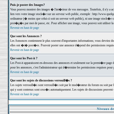
Puis-je poster des Images?
Vous pouvez montrer des images � l'int�rieur de vos messages. Toutefois, il n'y a 
lien vers votre image stock�e sur un serveur web public, exemple : http://www.quelq
ordinateur (� moins que celui-ci soit un serveur web public), ni une image stock�e su
prot�g�s par mot de passe, etc. Pour afficher une image, vous pouvez soit utiliser 
Revenir en haut de page
Que sont les Annonces ?
Les Annonces contiennent le plus souvent d'importantes informations; vous devriez d
elles ont �t� post�es. Pouvoir poster une annonce d�pend des permissions requises;
Revenir en haut de page
Que sont les Post-it ?
Les Post-it apparaissent en-dessous des annonces et seulement sur la premi�re page 
pour les annonces, c'est l'administrateur qui d�termine les permissions requises pour 
Revenir en haut de page
Que sont les sujets de discussions verrouill�s ?
Les sujets verrouill�s sont verrouill�s soit par le mod�rateur du forum ou soit par 
qui y sont contenus sont cess�s automatiquement. Les sujets de discussions peuvent 
Revenir en haut de page
Niveaux de