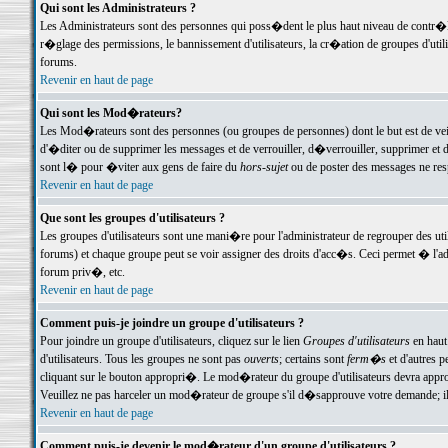
Qui sont les Administrateurs ?
Les Administrateurs sont des personnes qui poss�dent le plus haut niveau de contr�le 
r�glage des permissions, le bannissement d'utilisateurs, la cr�ation de groupes d'uti
forums.
Revenir en haut de page
Qui sont les Mod�rateurs?
Les Mod�rateurs sont des personnes (ou groupes de personnes) dont le but est de veil
d'�diter ou de supprimer les messages et de verrouiller, d�verrouiller, supprimer 
sont l� pour �viter aux gens de faire du
hors-sujet
ou de poster des messages ne res
Revenir en haut de page
Que sont les groupes d'utilisateurs ?
Les groupes d'utilisateurs sont une mani�re pour l'administrateur de regrouper des util
forums) et chaque groupe peut se voir assigner des droits d'acc�s. Ceci permet � 
forum priv�, etc.
Revenir en haut de page
Comment puis-je joindre un groupe d'utilisateurs ?
Pour joindre un groupe d'utilisateurs, cliquez sur le lien
Groupes d'utilisateurs
en haut
d'utilisateurs. Tous les groupes ne sont pas
ouverts
; certains sont
ferm�s
et d'autres p
cliquant sur le bouton appropri�. Le mod�rateur du groupe d'utilisateurs devra appro
Veuillez ne pas harceler un mod�rateur de groupe s'il d�sapprouve votre demande; il 
Revenir en haut de page
Comment puis-je devenir le mod�rateur d'un groupe d'utilisateurs ?