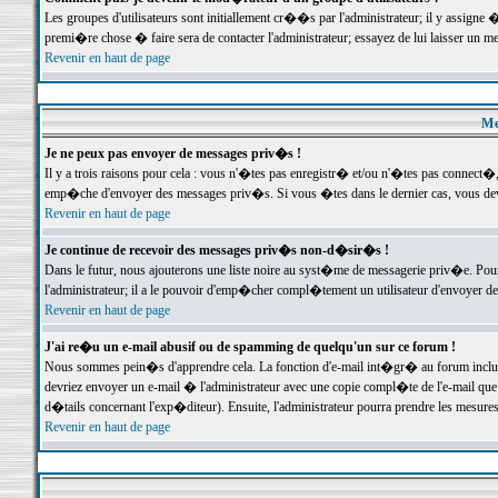
Les groupes d'utilisateurs sont initiallement cr��s par l'administrateur; il y assign
premi�re chose � faire sera de contacter l'administrateur; essayez de lui laisser un 
Revenir en haut de page
Me
Je ne peux pas envoyer de messages priv�s !
Il y a trois raisons pour cela : vous n'�tes pas enregistr� et/ou n'�tes pas connect�
emp�che d'envoyer des messages priv�s. Si vous �tes dans le dernier cas, vous devr
Revenir en haut de page
Je continue de recevoir des messages priv�s non-d�sir�s !
Dans le futur, nous ajouterons une liste noire au syst�me de messagerie priv�e. P
l'administrateur; il a le pouvoir d'emp�cher compl�tement un utilisateur d'envoyer 
Revenir en haut de page
J'ai re�u un e-mail abusif ou de spamming de quelqu'un sur ce forum !
Nous sommes pein�s d'apprendre cela. La fonction d'e-mail int�gr� au forum inclut d
devriez envoyer un e-mail � l'administrateur avec une copie compl�te de l'e-mail que v
d�tails concernant l'exp�diteur). Ensuite, l'administrateur pourra prendre les mesure
Revenir en haut de page