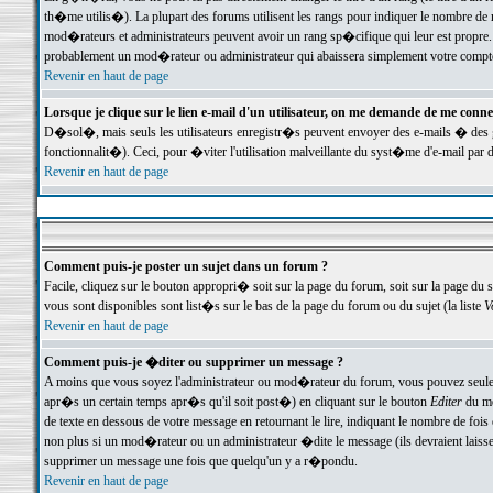
th�me utilis�). La plupart des forums utilisent les rangs pour indiquer le nombre de m
mod�rateurs et administrateurs peuvent avoir un rang sp�cifique qui leur est propre. 
probablement un mod�rateur ou administrateur qui abaissera simplement votre compte
Revenir en haut de page
Lorsque je clique sur le lien e-mail d'un utilisateur, on me demande de me conne
D�sol�, mais seuls les utilisateurs enregistr�s peuvent envoyer des e-mails � des ge
fonctionnalit�). Ceci, pour �viter l'utilisation malveillante du syst�me d'e-mail par 
Revenir en haut de page
Comment puis-je poster un sujet dans un forum ?
Facile, cliquez sur le bouton appropri� soit sur la page du forum, soit sur la page du 
vous sont disponibles sont list�s sur le bas de la page du forum ou du sujet (la liste
V
Revenir en haut de page
Comment puis-je �diter ou supprimer un message ?
A moins que vous soyez l'administrateur ou mod�rateur du forum, vous pouvez seul
apr�s un certain temps apr�s qu'il soit post�) en cliquant sur le bouton
Editer
du me
de texte en dessous de votre message en retournant le lire, indiquant le nombre de fo
non plus si un mod�rateur ou un administrateur �dite le message (ils devraient laisser
supprimer un message une fois que quelqu'un y a r�pondu.
Revenir en haut de page