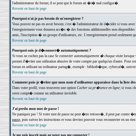
l'administrateur du forum; il se peut que le forum ait �t� mal configur�.
Revenir en haut de page
Pourquoi n'ai-je pas besoin de m'enregistrer ?
Vous pouvez ne pas en avoir besoin; c'est � l'administrateur de d�cider si vous avez 
l'enregistrement vous donnera acc�s � des fonctions additionnelles non-disponibles p
amis, l'inscription � un groupe d'utilisateurs, etc. L'enregistrement prend seulement q
Revenir en haut de page
Pourquoi suis-je d�connect� automatiquement ?
Si vous ne cochez pas la case
Se connecter automatiquement � chaque visite
lorsque 
permet d'�viter une utilisation abusive de votre compte par quelqu'un d'autre. Pour 
forum en utilisant un ordinateur partag�, exemple : biblioth�que, cybercaf�, univers
Revenir en haut de page
Comment puis-je �viter que mon nom d'utilisateur apparaisse dans la liste des u
Dans votre profil, vous trouverez une option
Cacher sa pr�sence en ligne
; si vous c
serez compt� comme un utilisateur invisible.
Revenir en haut de page
J'ai perdu mon mot de passe !
Ne paniquez pas ! Si votre mot de passe ne peut �tre retrouv�, il peut par contre �tre
passe
, puis suivez les instructions et vous devriez pouvoir vous reconnecter en un rien
Revenir en haut de page
Je me suis inscrit mais ne peux pas me connecter !