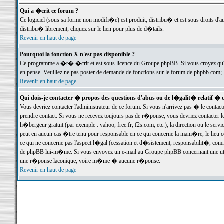
Qui a �crit ce forum ?
Ce logiciel (sous sa forme non modifi�e) est produit, distribu� et est sous droits d'a
distribu� librement; cliquez sur le lien pour plus de d�tails.
Revenir en haut de page
Pourquoi la fonction X n'est pas disponible ?
Ce programme a �t� �crit et est sous licence du Groupe phpBB. Si vous croyez qu'un
en pense. Veuillez ne pas poster de demande de fonctions sur le forum de phpbb.com; 
Revenir en haut de page
Qui dois-je contacter � propos des questions d'abus ou de l�galit� relatif � 
Vous devriez contacter l'administrateur de ce forum. Si vous n'arrivez pas � le conta
prendre contact. Si vous ne recevez toujours pas de r�ponse, vous devriez contacter 
h�bergeur gratuit (par exemple : yahoo, free.fr, f2s.com, etc.), la direction ou le se
peut en aucun cas �tre tenu pour responsable en ce qui concerne la mani�re, le lieu ou 
ce qui ne concerne pas l'aspect l�gal (cessation et d�sistement, responsabilit�, comm
de phpBB lui-m�me. Si vous envoyez un e-mail au Groupe phpBB concernant une utili
une r�ponse laconique, voire m�me � aucune r�ponse.
Revenir en haut de page