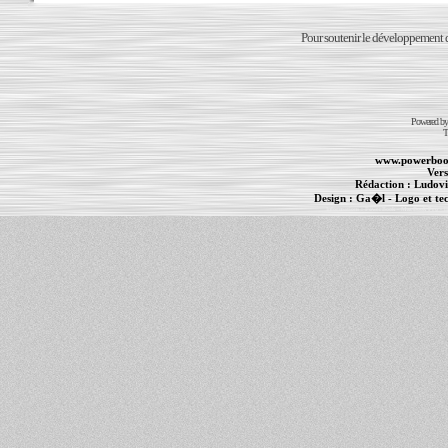
Pour soutenir le développement du
Powered b
T
www.powerboo
Vers
Rédaction :
Ludovi
Design :
Ga�l
- Logo et te
Informations :
PowerBook
-
MacBook Pro
-
i