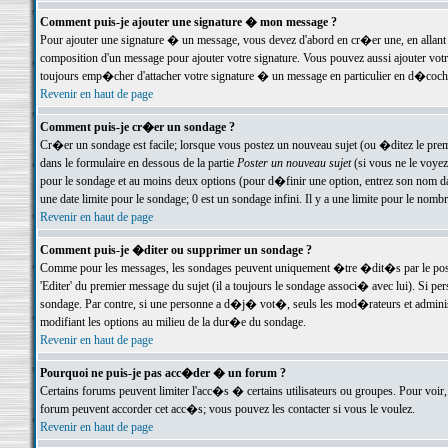
Comment puis-je ajouter une signature � mon message ?
Pour ajouter une signature � un message, vous devez d'abord en cr�er une, en allant
composition d'un message pour ajouter votre signature. Vous pouvez aussi ajouter vot
toujours emp�cher d'attacher votre signature � un message en particulier en d�cochan
Revenir en haut de page
Comment puis-je cr�er un sondage ?
Cr�er un sondage est facile; lorsque vous postez un nouveau sujet (ou �ditez le premie
dans le formulaire en dessous de la partie
Poster un nouveau sujet
(si vous ne le voyez
pour le sondage et au moins deux options (pour d�finir une option, entrez son nom d
une date limite pour le sondage; 0 est un sondage infini. Il y a une limite pour le nomb
Revenir en haut de page
Comment puis-je �diter ou supprimer un sondage ?
Comme pour les messages, les sondages peuvent uniquement �tre �dit�s par le poste
'Editer' du premier message du sujet (il a toujours le sondage associ� avec lui). Si 
sondage. Par contre, si une personne a d�j� vot�, seuls les mod�rateurs et administ
modifiant les options au milieu de la dur�e du sondage.
Revenir en haut de page
Pourquoi ne puis-je pas acc�der � un forum ?
Certains forums peuvent limiter l'acc�s � certains utilisateurs ou groupes. Pour voir, 
forum peuvent accorder cet acc�s; vous pouvez les contacter si vous le voulez.
Revenir en haut de page