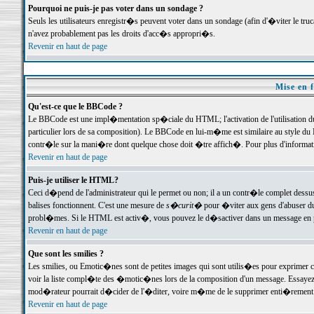
Pourquoi ne puis-je pas voter dans un sondage ?
Seuls les utilisateurs enregistr�s peuvent voter dans un sondage (afin d'�viter le tr
n'avez probablement pas les droits d'acc�s appropri�s.
Revenir en haut de page
Mise en f
Qu'est-ce que le BBCode ?
Le BBCode est une impl�mentation sp�ciale du HTML; l'activation de l'utilisation 
particulier lors de sa composition). Le BBCode en lui-m�me est similaire au style du H
contr�le sur la mani�re dont quelque chose doit �tre affich�. Pour plus d'information
Revenir en haut de page
Puis-je utiliser le HTML?
Ceci d�pend de l'administrateur qui le permet ou non; il a un contr�le complet dessu
balises fonctionnent. C'est une mesure de
s�curit�
pour �viter aux gens d'abuser du 
probl�mes. Si le HTML est activ�, vous pouvez le d�sactiver dans un message en par
Revenir en haut de page
Que sont les smilies ?
Les smilies, ou Emotic�nes sont de petites images qui sont utilis�es pour exprimer certa
voir la liste compl�te des �motic�nes lors de la composition d'un message. Essayez de 
mod�rateur pourrait d�cider de l'�diter, voire m�me de le supprimer enti�rement
Revenir en haut de page