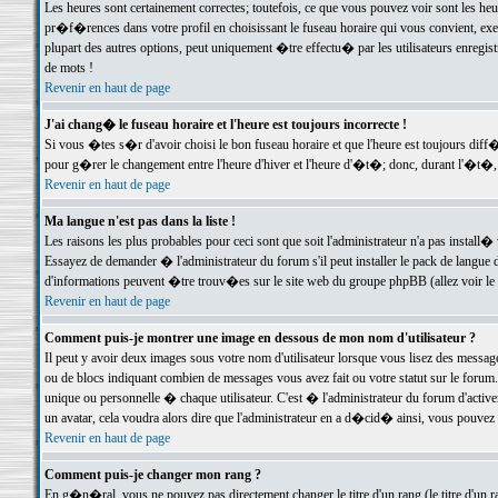
Les heures sont certainement correctes; toutefois, ce que vous pouvez voir sont les he
pr�f�rences dans votre profil en choisissant le fuseau horaire qui vous convient, exe
plupart des autres options, peut uniquement �tre effectu� par les utilisateurs enregis
de mots !
Revenir en haut de page
J'ai chang� le fuseau horaire et l'heure est toujours incorrecte !
Si vous �tes s�r d'avoir choisi le bon fuseau horaire et que l'heure est toujours d
pour g�rer le changement entre l'heure d'hiver et l'heure d'�t�; donc, durant l'�t�,
Revenir en haut de page
Ma langue n'est pas dans la liste !
Les raisons les plus probables pour ceci sont que soit l'administrateur n'a pas install�
Essayez de demander � l'administrateur du forum s'il peut installer le pack de langue d
d'informations peuvent �tre trouv�es sur le site web du groupe phpBB (allez voir le l
Revenir en haut de page
Comment puis-je montrer une image en dessous de mon nom d'utilisateur ?
Il peut y avoir deux images sous votre nom d'utilisateur lorsque vous lisez des mess
ou de blocs indiquant combien de messages vous avez fait ou votre statut sur le for
unique ou personnelle � chaque utilisateur. C'est � l'administrateur du forum d'activer
un avatar, cela voudra alors dire que l'administrateur en a d�cid� ainsi, vous pouvez
Revenir en haut de page
Comment puis-je changer mon rang ?
En g�n�ral, vous ne pouvez pas directement changer le titre d'un rang (le titre d'un ra