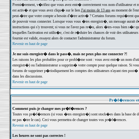
Premi�rement, v�rifiez que vous avez entr� correctement vos nom d'utilisateur et mo
est activ� et que vous avez cliqu� sur le lien
J'ai moins de 13 ans
au moment de l'enre
peut-�tre que votre compte a besoin d'�tre activ� ? Certains forums requi�rent que 
de pouvoir vous connecter. Lorsque vous vous �tes enregistr�, un message aurait d� v
instructions qui s'y trouvent; si vous ne l'avez pas re�u, alors �tes-vous bien s�r que
lesquelles l'activation est utilis�e, c'est de r�duire les chances de voir des utilis
fournie est valide, essayez alors de contacter l'administrateur du forum.
Revenir en haut de page
Je me suis enregistr� dans le pass�, mais ne peux plus me connecter ?!
Les raisons les plus probables pour ce probl�me sont : vous avez entr� un nom d'ut
enregistr�) ou l'administrateur a supprim� votre compte pour quelque raison. Si vous 
forums de supprimer p�riodiquement les comptes des utilisateurs n'ayant rien post� a
dans les discussions.
Revenir en haut de page
Pr�f�rences et
Comment puis-je changer mes pr�f�rences ?
Toutes vos pr�f�rences (si vous �tes enregistr�) sont stock�es dans la base de don
ne pas �tre le cas). Ceci vous permettra de changer toutes vos pr�f�rences.
Revenir en haut de page
Les heures ne sont pas correctes !