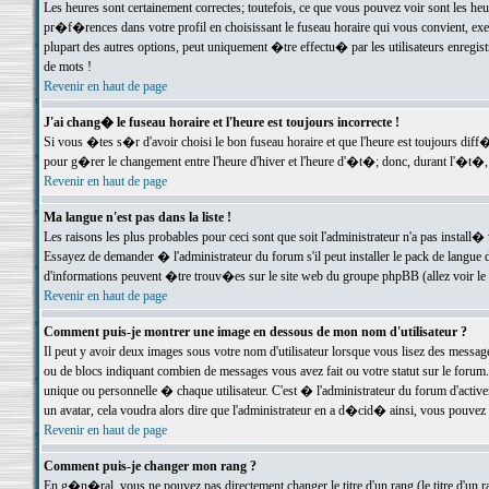
Les heures sont certainement correctes; toutefois, ce que vous pouvez voir sont les he
pr�f�rences dans votre profil en choisissant le fuseau horaire qui vous convient, exe
plupart des autres options, peut uniquement �tre effectu� par les utilisateurs enregis
de mots !
Revenir en haut de page
J'ai chang� le fuseau horaire et l'heure est toujours incorrecte !
Si vous �tes s�r d'avoir choisi le bon fuseau horaire et que l'heure est toujours d
pour g�rer le changement entre l'heure d'hiver et l'heure d'�t�; donc, durant l'�t�,
Revenir en haut de page
Ma langue n'est pas dans la liste !
Les raisons les plus probables pour ceci sont que soit l'administrateur n'a pas install�
Essayez de demander � l'administrateur du forum s'il peut installer le pack de langue d
d'informations peuvent �tre trouv�es sur le site web du groupe phpBB (allez voir le l
Revenir en haut de page
Comment puis-je montrer une image en dessous de mon nom d'utilisateur ?
Il peut y avoir deux images sous votre nom d'utilisateur lorsque vous lisez des mess
ou de blocs indiquant combien de messages vous avez fait ou votre statut sur le for
unique ou personnelle � chaque utilisateur. C'est � l'administrateur du forum d'activer
un avatar, cela voudra alors dire que l'administrateur en a d�cid� ainsi, vous pouvez
Revenir en haut de page
Comment puis-je changer mon rang ?
En g�n�ral, vous ne pouvez pas directement changer le titre d'un rang (le titre d'un ra