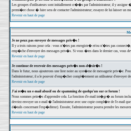
Les groupes d'utilisateurs sont initiallement cr��s par l'administrateur; il y assign
premi�re chose � faire sera de contacter l'administrateur; essayez de lui laisser un 
Revenir en haut de page
Me
Je ne peux pas envoyer de messages priv�s !
Il y a trois raisons pour cela : vous n'�tes pas enregistr� et/ou n'�tes pas connect�
emp�che d'envoyer des messages priv�s. Si vous �tes dans le dernier cas, vous devr
Revenir en haut de page
Je continue de recevoir des messages priv�s non-d�sir�s !
Dans le futur, nous ajouterons une liste noire au syst�me de messagerie priv�e. P
l'administrateur; il a le pouvoir d'emp�cher compl�tement un utilisateur d'envoyer 
Revenir en haut de page
J'ai re�u un e-mail abusif ou de spamming de quelqu'un sur ce forum !
Nous sommes pein�s d'apprendre cela. La fonction d'e-mail int�gr� au forum inclut d
devriez envoyer un e-mail � l'administrateur avec une copie compl�te de l'e-mail que v
d�tails concernant l'exp�diteur). Ensuite, l'administrateur pourra prendre les mesure
Revenir en haut de page