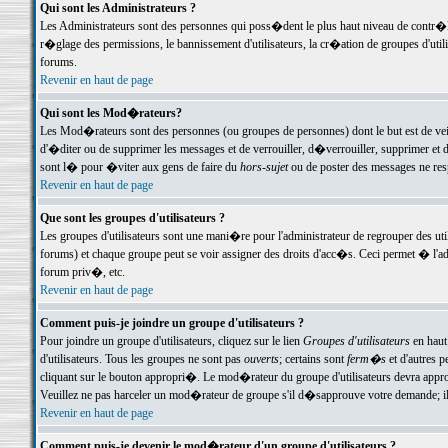
Qui sont les Administrateurs ?
Les Administrateurs sont des personnes qui poss�dent le plus haut niveau de contr�le 
r�glage des permissions, le bannissement d'utilisateurs, la cr�ation de groupes d'uti
forums.
Revenir en haut de page
Qui sont les Mod�rateurs?
Les Mod�rateurs sont des personnes (ou groupes de personnes) dont le but est de veil
d'�diter ou de supprimer les messages et de verrouiller, d�verrouiller, supprimer 
sont l� pour �viter aux gens de faire du
hors-sujet
ou de poster des messages ne res
Revenir en haut de page
Que sont les groupes d'utilisateurs ?
Les groupes d'utilisateurs sont une mani�re pour l'administrateur de regrouper des util
forums) et chaque groupe peut se voir assigner des droits d'acc�s. Ceci permet � 
forum priv�, etc.
Revenir en haut de page
Comment puis-je joindre un groupe d'utilisateurs ?
Pour joindre un groupe d'utilisateurs, cliquez sur le lien
Groupes d'utilisateurs
en haut
d'utilisateurs. Tous les groupes ne sont pas
ouverts
; certains sont
ferm�s
et d'autres p
cliquant sur le bouton appropri�. Le mod�rateur du groupe d'utilisateurs devra appro
Veuillez ne pas harceler un mod�rateur de groupe s'il d�sapprouve votre demande; il 
Revenir en haut de page
Comment puis-je devenir le mod�rateur d'un groupe d'utilisateurs ?