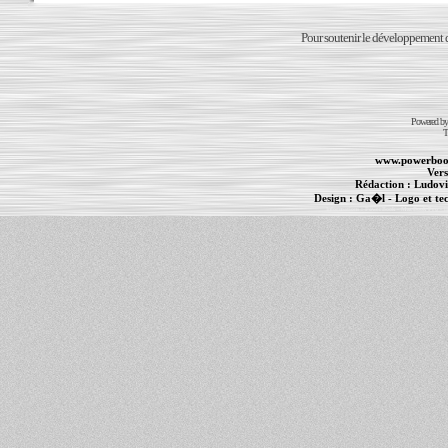
Pour soutenir le développement du
Powered b
T
www.powerboo
Vers
Rédaction :
Ludovi
Design :
Ga�l
- Logo et te
Informations :
PowerBook
-
MacBook Pro
-
i