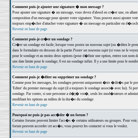
Comment puis-je ajouter une signature � mon message ?
Pour ajouter une signature � un message, vous devez d'abord en cr�er une, en allant
composition d'un message pour ajouter votre signature. Vous pouvez aussi ajouter vot
toujours emp�cher d'attacher votre signature � un message en particulier en d�cochan
Revenir en haut de page
Comment puis-je cr�er un sondage ?
Cr�er un sondage est facile; lorsque vous postez un nouveau sujet (ou �ditez le premie
dans le formulaire en dessous de la partie
Poster un nouveau sujet
(si vous ne le voyez
pour le sondage et au moins deux options (pour d�finir une option, entrez son nom d
une date limite pour le sondage; 0 est un sondage infini. Il y a une limite pour le nomb
Revenir en haut de page
Comment puis-je �diter ou supprimer un sondage ?
Comme pour les messages, les sondages peuvent uniquement �tre �dit�s par le poste
'Editer' du premier message du sujet (il a toujours le sondage associ� avec lui). Si 
sondage. Par contre, si une personne a d�j� vot�, seuls les mod�rateurs et administ
modifiant les options au milieu de la dur�e du sondage.
Revenir en haut de page
Pourquoi ne puis-je pas acc�der � un forum ?
Certains forums peuvent limiter l'acc�s � certains utilisateurs ou groupes. Pour voir, 
forum peuvent accorder cet acc�s; vous pouvez les contacter si vous le voulez.
Revenir en haut de page