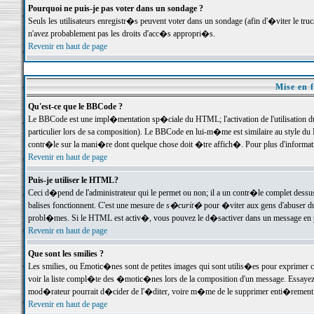
Pourquoi ne puis-je pas voter dans un sondage ?
Seuls les utilisateurs enregistr�s peuvent voter dans un sondage (afin d'�viter le tr
n'avez probablement pas les droits d'acc�s appropri�s.
Revenir en haut de page
Mise en f
Qu'est-ce que le BBCode ?
Le BBCode est une impl�mentation sp�ciale du HTML; l'activation de l'utilisation 
particulier lors de sa composition). Le BBCode en lui-m�me est similaire au style du H
contr�le sur la mani�re dont quelque chose doit �tre affich�. Pour plus d'information
Revenir en haut de page
Puis-je utiliser le HTML?
Ceci d�pend de l'administrateur qui le permet ou non; il a un contr�le complet dessu
balises fonctionnent. C'est une mesure de
s�curit�
pour �viter aux gens d'abuser du 
probl�mes. Si le HTML est activ�, vous pouvez le d�sactiver dans un message en par
Revenir en haut de page
Que sont les smilies ?
Les smilies, ou Emotic�nes sont de petites images qui sont utilis�es pour exprimer certa
voir la liste compl�te des �motic�nes lors de la composition d'un message. Essayez de 
mod�rateur pourrait d�cider de l'�diter, voire m�me de le supprimer enti�rement
Revenir en haut de page