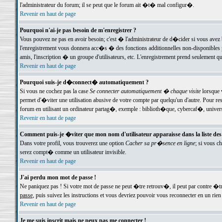
l'administrateur du forum; il se peut que le forum ait �t� mal configur�.
Revenir en haut de page
Pourquoi n'ai-je pas besoin de m'enregistrer ?
Vous pouvez ne pas en avoir besoin; c'est � l'administrateur de d�cider si vous avez 
l'enregistrement vous donnera acc�s � des fonctions additionnelles non-disponibles p
amis, l'inscription � un groupe d'utilisateurs, etc. L'enregistrement prend seulement q
Revenir en haut de page
Pourquoi suis-je d�connect� automatiquement ?
Si vous ne cochez pas la case
Se connecter automatiquement � chaque visite
lorsque 
permet d'�viter une utilisation abusive de votre compte par quelqu'un d'autre. Pour 
forum en utilisant un ordinateur partag�, exemple : biblioth�que, cybercaf�, univers
Revenir en haut de page
Comment puis-je �viter que mon nom d'utilisateur apparaisse dans la liste des u
Dans votre profil, vous trouverez une option
Cacher sa pr�sence en ligne
; si vous c
serez compt� comme un utilisateur invisible.
Revenir en haut de page
J'ai perdu mon mot de passe !
Ne paniquez pas ! Si votre mot de passe ne peut �tre retrouv�, il peut par contre �tre
passe
, puis suivez les instructions et vous devriez pouvoir vous reconnecter en un rien
Revenir en haut de page
Je me suis inscrit mais ne peux pas me connecter !