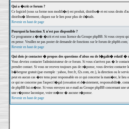
Qui a �crit ce forum ?
Ce logiciel (sous sa forme non modifi�e) est produit, distribu� et est sous droits d'a
distribu� librement; cliquez sur le lien pour plus de d�tails.
Revenir en haut de page
Pourquoi la fonction X n'est pas disponible ?
Ce programme a �t� �crit et est sous licence du Groupe phpBB. Si vous croyez qu'un
en pense. Veuillez ne pas poster de demande de fonctions sur le forum de phpbb.com; 
Revenir en haut de page
Qui dois-je contacter � propos des questions d'abus ou de l�galit� relatif � 
Vous devriez contacter l'administrateur de ce forum. Si vous n'arrivez pas � le conta
prendre contact. Si vous ne recevez toujours pas de r�ponse, vous devriez contacter 
h�bergeur gratuit (par exemple : yahoo, free.fr, f2s.com, etc.), la direction ou le se
peut en aucun cas �tre tenu pour responsable en ce qui concerne la mani�re, le lieu ou 
ce qui ne concerne pas l'aspect l�gal (cessation et d�sistement, responsabilit�, comm
de phpBB lui-m�me. Si vous envoyez un e-mail au Groupe phpBB concernant une utili
une r�ponse laconique, voire m�me � aucune r�ponse.
Revenir en haut de page