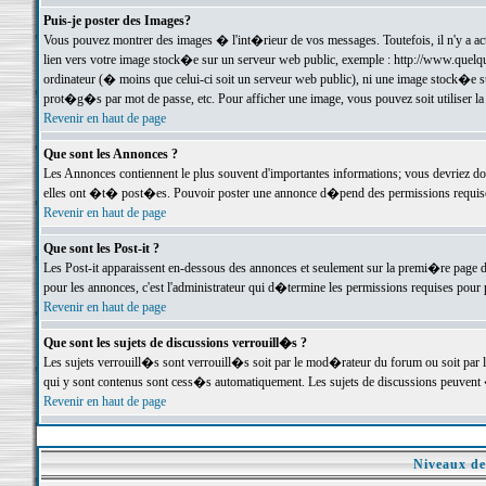
Puis-je poster des Images?
Vous pouvez montrer des images � l'int�rieur de vos messages. Toutefois, il n'y a 
lien vers votre image stock�e sur un serveur web public, exemple : http://www.quelq
ordinateur (� moins que celui-ci soit un serveur web public), ni une image stock�e su
prot�g�s par mot de passe, etc. Pour afficher une image, vous pouvez soit utiliser 
Revenir en haut de page
Que sont les Annonces ?
Les Annonces contiennent le plus souvent d'importantes informations; vous devriez d
elles ont �t� post�es. Pouvoir poster une annonce d�pend des permissions requises;
Revenir en haut de page
Que sont les Post-it ?
Les Post-it apparaissent en-dessous des annonces et seulement sur la premi�re page 
pour les annonces, c'est l'administrateur qui d�termine les permissions requises pour 
Revenir en haut de page
Que sont les sujets de discussions verrouill�s ?
Les sujets verrouill�s sont verrouill�s soit par le mod�rateur du forum ou soit par 
qui y sont contenus sont cess�s automatiquement. Les sujets de discussions peuvent 
Revenir en haut de page
Niveaux de