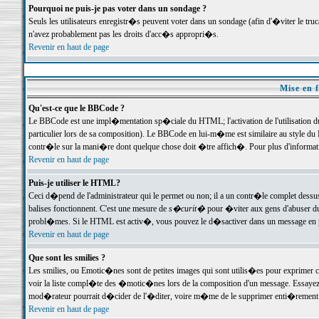
Pourquoi ne puis-je pas voter dans un sondage ?
Seuls les utilisateurs enregistr�s peuvent voter dans un sondage (afin d'�viter le tr
n'avez probablement pas les droits d'acc�s appropri�s.
Revenir en haut de page
Mise en f
Qu'est-ce que le BBCode ?
Le BBCode est une impl�mentation sp�ciale du HTML; l'activation de l'utilisation 
particulier lors de sa composition). Le BBCode en lui-m�me est similaire au style du H
contr�le sur la mani�re dont quelque chose doit �tre affich�. Pour plus d'information
Revenir en haut de page
Puis-je utiliser le HTML?
Ceci d�pend de l'administrateur qui le permet ou non; il a un contr�le complet dessu
balises fonctionnent. C'est une mesure de
s�curit�
pour �viter aux gens d'abuser du 
probl�mes. Si le HTML est activ�, vous pouvez le d�sactiver dans un message en par
Revenir en haut de page
Que sont les smilies ?
Les smilies, ou Emotic�nes sont de petites images qui sont utilis�es pour exprimer certa
voir la liste compl�te des �motic�nes lors de la composition d'un message. Essayez de 
mod�rateur pourrait d�cider de l'�diter, voire m�me de le supprimer enti�rement
Revenir en haut de page