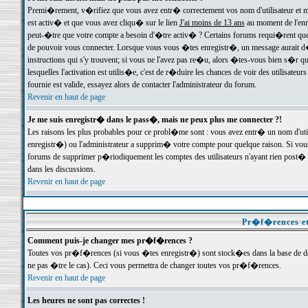
Premi�rement, v�rifiez que vous avez entr� correctement vos nom d'utilisateur et mo
est activ� et que vous avez cliqu� sur le lien
J'ai moins de 13 ans
au moment de l'enre
peut-�tre que votre compte a besoin d'�tre activ� ? Certains forums requi�rent que 
de pouvoir vous connecter. Lorsque vous vous �tes enregistr�, un message aurait d� v
instructions qui s'y trouvent; si vous ne l'avez pas re�u, alors �tes-vous bien s�r que
lesquelles l'activation est utilis�e, c'est de r�duire les chances de voir des utilis
fournie est valide, essayez alors de contacter l'administrateur du forum.
Revenir en haut de page
Je me suis enregistr� dans le pass�, mais ne peux plus me connecter ?!
Les raisons les plus probables pour ce probl�me sont : vous avez entr� un nom d'ut
enregistr�) ou l'administrateur a supprim� votre compte pour quelque raison. Si vous 
forums de supprimer p�riodiquement les comptes des utilisateurs n'ayant rien post� a
dans les discussions.
Revenir en haut de page
Pr�f�rences et
Comment puis-je changer mes pr�f�rences ?
Toutes vos pr�f�rences (si vous �tes enregistr�) sont stock�es dans la base de don
ne pas �tre le cas). Ceci vous permettra de changer toutes vos pr�f�rences.
Revenir en haut de page
Les heures ne sont pas correctes !