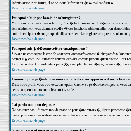
l'administrateur du forum; il se peut que le forum ait �t� mal configur�.
Revenir en haut de page
Pourquoi n'ai-je pas besoin de m'enregistrer ?
Vous pouvez ne pas en avoir besoin; c'est � l'administrateur de d�cider si vous avez 
l'enregistrement vous donnera acc�s � des fonctions additionnelles non-disponibles p
amis, l'inscription � un groupe d'utilisateurs, etc. L'enregistrement prend seulement q
Revenir en haut de page
Pourquoi suis-je d�connect� automatiquement ?
Si vous ne cochez pas la case
Se connecter automatiquement � chaque visite
lorsque 
permet d'�viter une utilisation abusive de votre compte par quelqu'un d'autre. Pour 
forum en utilisant un ordinateur partag�, exemple : biblioth�que, cybercaf�, univers
Revenir en haut de page
Comment puis-je �viter que mon nom d'utilisateur apparaisse dans la liste des u
Dans votre profil, vous trouverez une option
Cacher sa pr�sence en ligne
; si vous c
serez compt� comme un utilisateur invisible.
Revenir en haut de page
J'ai perdu mon mot de passe !
Ne paniquez pas ! Si votre mot de passe ne peut �tre retrouv�, il peut par contre �tre
passe
, puis suivez les instructions et vous devriez pouvoir vous reconnecter en un rien
Revenir en haut de page
Je me suis inscrit mais ne peux pas me connecter !