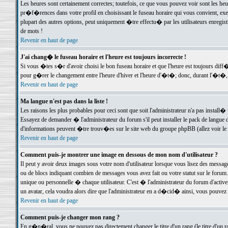
Les heures sont certainement correctes; toutefois, ce que vous pouvez voir sont les he
pr�f�rences dans votre profil en choisissant le fuseau horaire qui vous convient, exe
plupart des autres options, peut uniquement �tre effectu� par les utilisateurs enregis
de mots !
Revenir en haut de page
J'ai chang� le fuseau horaire et l'heure est toujours incorrecte !
Si vous �tes s�r d'avoir choisi le bon fuseau horaire et que l'heure est toujours d
pour g�rer le changement entre l'heure d'hiver et l'heure d'�t�; donc, durant l'�t�,
Revenir en haut de page
Ma langue n'est pas dans la liste !
Les raisons les plus probables pour ceci sont que soit l'administrateur n'a pas install�
Essayez de demander � l'administrateur du forum s'il peut installer le pack de langue d
d'informations peuvent �tre trouv�es sur le site web du groupe phpBB (allez voir le l
Revenir en haut de page
Comment puis-je montrer une image en dessous de mon nom d'utilisateur ?
Il peut y avoir deux images sous votre nom d'utilisateur lorsque vous lisez des mess
ou de blocs indiquant combien de messages vous avez fait ou votre statut sur le for
unique ou personnelle � chaque utilisateur. C'est � l'administrateur du forum d'activer
un avatar, cela voudra alors dire que l'administrateur en a d�cid� ainsi, vous pouvez
Revenir en haut de page
Comment puis-je changer mon rang ?
En g�n�ral, vous ne pouvez pas directement changer le titre d'un rang (le titre d'un ra