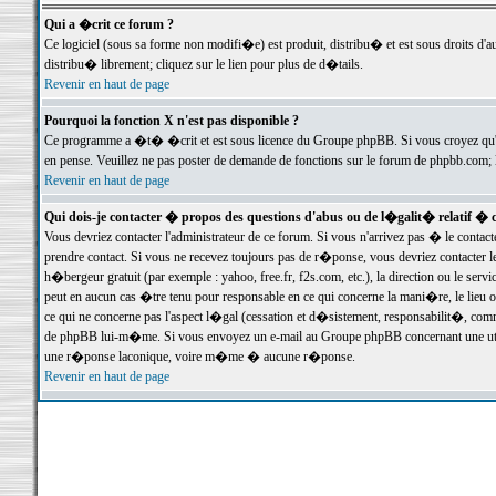
Qui a �crit ce forum ?
Ce logiciel (sous sa forme non modifi�e) est produit, distribu� et est sous droits d'a
distribu� librement; cliquez sur le lien pour plus de d�tails.
Revenir en haut de page
Pourquoi la fonction X n'est pas disponible ?
Ce programme a �t� �crit et est sous licence du Groupe phpBB. Si vous croyez qu'un
en pense. Veuillez ne pas poster de demande de fonctions sur le forum de phpbb.com; 
Revenir en haut de page
Qui dois-je contacter � propos des questions d'abus ou de l�galit� relatif � 
Vous devriez contacter l'administrateur de ce forum. Si vous n'arrivez pas � le conta
prendre contact. Si vous ne recevez toujours pas de r�ponse, vous devriez contacter 
h�bergeur gratuit (par exemple : yahoo, free.fr, f2s.com, etc.), la direction ou le se
peut en aucun cas �tre tenu pour responsable en ce qui concerne la mani�re, le lieu ou 
ce qui ne concerne pas l'aspect l�gal (cessation et d�sistement, responsabilit�, comm
de phpBB lui-m�me. Si vous envoyez un e-mail au Groupe phpBB concernant une utili
une r�ponse laconique, voire m�me � aucune r�ponse.
Revenir en haut de page