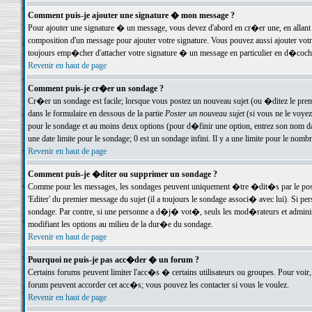
Comment puis-je ajouter une signature � mon message ?
Pour ajouter une signature � un message, vous devez d'abord en cr�er une, en allant
composition d'un message pour ajouter votre signature. Vous pouvez aussi ajouter vot
toujours emp�cher d'attacher votre signature � un message en particulier en d�cochan
Revenir en haut de page
Comment puis-je cr�er un sondage ?
Cr�er un sondage est facile; lorsque vous postez un nouveau sujet (ou �ditez le premie
dans le formulaire en dessous de la partie
Poster un nouveau sujet
(si vous ne le voyez
pour le sondage et au moins deux options (pour d�finir une option, entrez son nom d
une date limite pour le sondage; 0 est un sondage infini. Il y a une limite pour le nomb
Revenir en haut de page
Comment puis-je �diter ou supprimer un sondage ?
Comme pour les messages, les sondages peuvent uniquement �tre �dit�s par le poste
'Editer' du premier message du sujet (il a toujours le sondage associ� avec lui). Si 
sondage. Par contre, si une personne a d�j� vot�, seuls les mod�rateurs et administ
modifiant les options au milieu de la dur�e du sondage.
Revenir en haut de page
Pourquoi ne puis-je pas acc�der � un forum ?
Certains forums peuvent limiter l'acc�s � certains utilisateurs ou groupes. Pour voir, 
forum peuvent accorder cet acc�s; vous pouvez les contacter si vous le voulez.
Revenir en haut de page