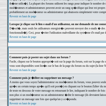
th�me utilis�). La plupart des forums utilisent les rangs pour indiquer le nombre de m
mod�rateurs et administrateurs peuvent avoir un rang sp�cifique qui leur est propre. 
probablement un mod�rateur ou administrateur qui abaissera simplement votre compte
Revenir en haut de page
Lorsque je clique sur le lien e-mail d'un utilisateur, on me demande de me conne
D�sol�, mais seuls les utilisateurs enregistr�s peuvent envoyer des e-mails � des ge
fonctionnalit�). Ceci, pour �viter l'utilisation malveillante du syst�me d'e-mail par 
Revenir en haut de page
Comment puis-je poster un sujet dans un forum ?
Facile, cliquez sur le bouton appropri� soit sur la page du forum, soit sur la page du 
vous sont disponibles sont list�s sur le bas de la page du forum ou du sujet (la liste
V
Revenir en haut de page
Comment puis-je �diter ou supprimer un message ?
A moins que vous soyez l'administrateur ou mod�rateur du forum, vous pouvez seul
apr�s un certain temps apr�s qu'il soit post�) en cliquant sur le bouton
Editer
du me
de texte en dessous de votre message en retournant le lire, indiquant le nombre de fo
non plus si un mod�rateur ou un administrateur �dite le message (ils devraient laisser
supprimer un message une fois que quelqu'un y a r�pondu.
Revenir en haut de page