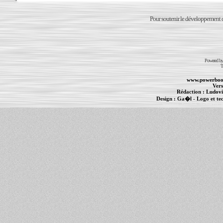
Pour soutenir le développement du
Powered b
T
www.powerboo
Vers
Rédaction :
Ludovi
Design :
Ga�l
- Logo et te
Informations :
PowerBook
-
MacBook Pro
-
i