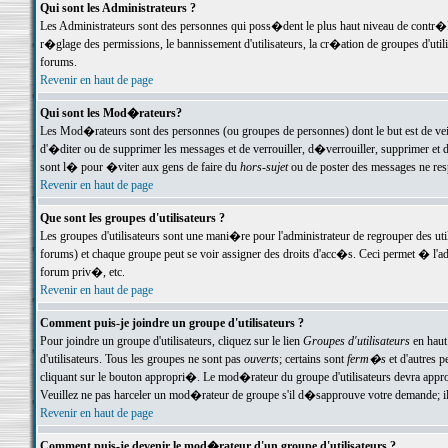
Qui sont les Administrateurs ?
Les Administrateurs sont des personnes qui poss�dent le plus haut niveau de contr�le 
r�glage des permissions, le bannissement d'utilisateurs, la cr�ation de groupes d'uti
forums.
Revenir en haut de page
Qui sont les Mod�rateurs?
Les Mod�rateurs sont des personnes (ou groupes de personnes) dont le but est de veil
d'�diter ou de supprimer les messages et de verrouiller, d�verrouiller, supprimer 
sont l� pour �viter aux gens de faire du
hors-sujet
ou de poster des messages ne res
Revenir en haut de page
Que sont les groupes d'utilisateurs ?
Les groupes d'utilisateurs sont une mani�re pour l'administrateur de regrouper des util
forums) et chaque groupe peut se voir assigner des droits d'acc�s. Ceci permet � 
forum priv�, etc.
Revenir en haut de page
Comment puis-je joindre un groupe d'utilisateurs ?
Pour joindre un groupe d'utilisateurs, cliquez sur le lien
Groupes d'utilisateurs
en haut
d'utilisateurs. Tous les groupes ne sont pas
ouverts
; certains sont
ferm�s
et d'autres p
cliquant sur le bouton appropri�. Le mod�rateur du groupe d'utilisateurs devra appro
Veuillez ne pas harceler un mod�rateur de groupe s'il d�sapprouve votre demande; il 
Revenir en haut de page
Comment puis-je devenir le mod�rateur d'un groupe d'utilisateurs ?