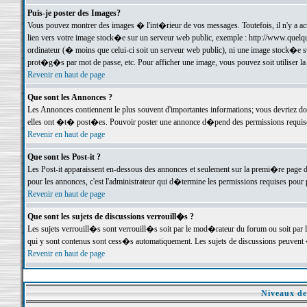
Puis-je poster des Images?
Vous pouvez montrer des images � l'int�rieur de vos messages. Toutefois, il n'y a 
lien vers votre image stock�e sur un serveur web public, exemple : http://www.quelq
ordinateur (� moins que celui-ci soit un serveur web public), ni une image stock�e su
prot�g�s par mot de passe, etc. Pour afficher une image, vous pouvez soit utiliser 
Revenir en haut de page
Que sont les Annonces ?
Les Annonces contiennent le plus souvent d'importantes informations; vous devriez d
elles ont �t� post�es. Pouvoir poster une annonce d�pend des permissions requises;
Revenir en haut de page
Que sont les Post-it ?
Les Post-it apparaissent en-dessous des annonces et seulement sur la premi�re page 
pour les annonces, c'est l'administrateur qui d�termine les permissions requises pour 
Revenir en haut de page
Que sont les sujets de discussions verrouill�s ?
Les sujets verrouill�s sont verrouill�s soit par le mod�rateur du forum ou soit par 
qui y sont contenus sont cess�s automatiquement. Les sujets de discussions peuvent 
Revenir en haut de page
Niveaux de