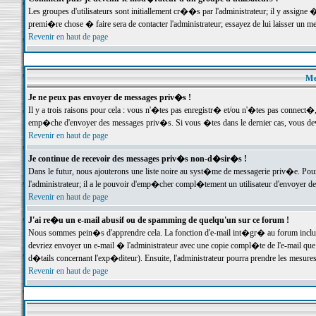
Les groupes d'utilisateurs sont initiallement cr��s par l'administrateur; il y assign
premi�re chose � faire sera de contacter l'administrateur; essayez de lui laisser un 
Revenir en haut de page
Me
Je ne peux pas envoyer de messages priv�s !
Il y a trois raisons pour cela : vous n'�tes pas enregistr� et/ou n'�tes pas connect�
emp�che d'envoyer des messages priv�s. Si vous �tes dans le dernier cas, vous devr
Revenir en haut de page
Je continue de recevoir des messages priv�s non-d�sir�s !
Dans le futur, nous ajouterons une liste noire au syst�me de messagerie priv�e. P
l'administrateur; il a le pouvoir d'emp�cher compl�tement un utilisateur d'envoyer 
Revenir en haut de page
J'ai re�u un e-mail abusif ou de spamming de quelqu'un sur ce forum !
Nous sommes pein�s d'apprendre cela. La fonction d'e-mail int�gr� au forum inclut d
devriez envoyer un e-mail � l'administrateur avec une copie compl�te de l'e-mail que v
d�tails concernant l'exp�diteur). Ensuite, l'administrateur pourra prendre les mesure
Revenir en haut de page