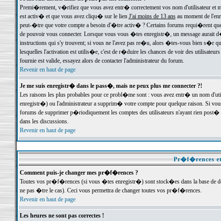
Premi�rement, v�rifiez que vous avez entr� correctement vos nom d'utilisateur et mo
est activ� et que vous avez cliqu� sur le lien
J'ai moins de 13 ans
au moment de l'enre
peut-�tre que votre compte a besoin d'�tre activ� ? Certains forums requi�rent que 
de pouvoir vous connecter. Lorsque vous vous �tes enregistr�, un message aurait d� v
instructions qui s'y trouvent; si vous ne l'avez pas re�u, alors �tes-vous bien s�r que
lesquelles l'activation est utilis�e, c'est de r�duire les chances de voir des utilis
fournie est valide, essayez alors de contacter l'administrateur du forum.
Revenir en haut de page
Je me suis enregistr� dans le pass�, mais ne peux plus me connecter ?!
Les raisons les plus probables pour ce probl�me sont : vous avez entr� un nom d'ut
enregistr�) ou l'administrateur a supprim� votre compte pour quelque raison. Si vous 
forums de supprimer p�riodiquement les comptes des utilisateurs n'ayant rien post� a
dans les discussions.
Revenir en haut de page
Pr�f�rences et
Comment puis-je changer mes pr�f�rences ?
Toutes vos pr�f�rences (si vous �tes enregistr�) sont stock�es dans la base de don
ne pas �tre le cas). Ceci vous permettra de changer toutes vos pr�f�rences.
Revenir en haut de page
Les heures ne sont pas correctes !