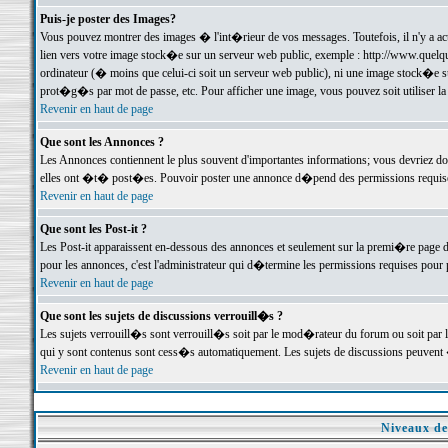
Puis-je poster des Images?
Vous pouvez montrer des images � l'int�rieur de vos messages. Toutefois, il n'y a 
lien vers votre image stock�e sur un serveur web public, exemple : http://www.quelq
ordinateur (� moins que celui-ci soit un serveur web public), ni une image stock�e su
prot�g�s par mot de passe, etc. Pour afficher une image, vous pouvez soit utiliser 
Revenir en haut de page
Que sont les Annonces ?
Les Annonces contiennent le plus souvent d'importantes informations; vous devriez d
elles ont �t� post�es. Pouvoir poster une annonce d�pend des permissions requises;
Revenir en haut de page
Que sont les Post-it ?
Les Post-it apparaissent en-dessous des annonces et seulement sur la premi�re page 
pour les annonces, c'est l'administrateur qui d�termine les permissions requises pour 
Revenir en haut de page
Que sont les sujets de discussions verrouill�s ?
Les sujets verrouill�s sont verrouill�s soit par le mod�rateur du forum ou soit par 
qui y sont contenus sont cess�s automatiquement. Les sujets de discussions peuvent 
Revenir en haut de page
Niveaux de