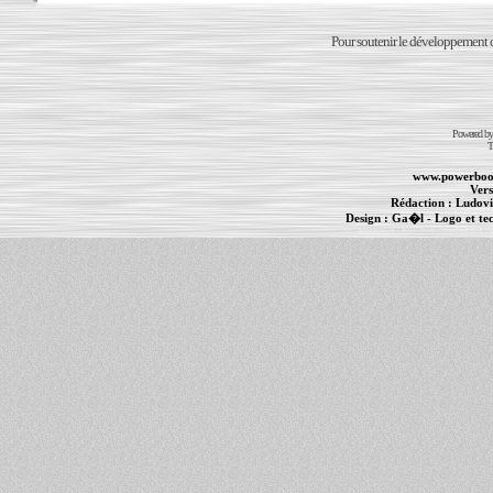
Pour soutenir le développement du
Powered b
T
www.powerboo
Vers
Rédaction :
Ludovi
Design :
Ga�l
- Logo et te
Informations :
PowerBook
-
MacBook Pro
-
i