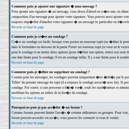
Comment puis-je ajouter une signature � mon message ?
Pour ajouter une signature � un message, vous devez d'abord en cr�er une, en allant
composition d'un message pour ajouter votre signature. Vous pouvez aussi ajouter vot
toujours emp�cher d'attacher votre signature � un message en particulier en d�cochan
Revenir en haut de page
Comment puis-je cr�er un sondage ?
Cr�er un sondage est facile; lorsque vous postez un nouveau sujet (ou �ditez le premie
dans le formulaire en dessous de la partie
Poster un nouveau sujet
(si vous ne le voyez
pour le sondage et au moins deux options (pour d�finir une option, entrez son nom d
une date limite pour le sondage; 0 est un sondage infini. Il y a une limite pour le nomb
Revenir en haut de page
Comment puis-je �diter ou supprimer un sondage ?
Comme pour les messages, les sondages peuvent uniquement �tre �dit�s par le poste
'Editer' du premier message du sujet (il a toujours le sondage associ� avec lui). Si 
sondage. Par contre, si une personne a d�j� vot�, seuls les mod�rateurs et administ
modifiant les options au milieu de la dur�e du sondage.
Revenir en haut de page
Pourquoi ne puis-je pas acc�der � un forum ?
Certains forums peuvent limiter l'acc�s � certains utilisateurs ou groupes. Pour voir, 
forum peuvent accorder cet acc�s; vous pouvez les contacter si vous le voulez.
Revenir en haut de page