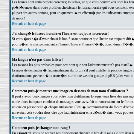
Les heures sont certainement correctes; toutefois, ce que vous pouvez voir sont les he
pr�f�rences dans votre profil en choisissant le fuseau horaire qui vous convient, exe
plupart des autres options, peut uniquement �tre effectu� par les utilisateurs enregis
de mots !
Revenir en haut de page
J'ai chang� le fuseau horaire et l'heure est toujours incorrecte !
Si vous �tes s�r d'avoir choisi le bon fuseau horaire et que l'heure est toujours d
pour g�rer le changement entre l'heure d'hiver et l'heure d'�t�; donc, durant l'�t�,
Revenir en haut de page
Ma langue n'est pas dans la liste !
Les raisons les plus probables pour ceci sont que soit l'administrateur n'a pas install�
Essayez de demander � l'administrateur du forum s'il peut installer le pack de langue d
d'informations peuvent �tre trouv�es sur le site web du groupe phpBB (allez voir le l
Revenir en haut de page
Comment puis-je montrer une image en dessous de mon nom d'utilisateur ?
Il peut y avoir deux images sous votre nom d'utilisateur lorsque vous lisez des mess
ou de blocs indiquant combien de messages vous avez fait ou votre statut sur le for
unique ou personnelle � chaque utilisateur. C'est � l'administrateur du forum d'activer
un avatar, cela voudra alors dire que l'administrateur en a d�cid� ainsi, vous pouvez
Revenir en haut de page
Comment puis-je changer mon rang ?
En g�n�ral, vous ne pouvez pas directement changer le titre d'un rang (le titre d'un ra