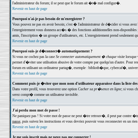
l'administrateur du forum; il se peut que le forum ait �t� mal configur�.
Revenir en haut de page
Pourquoi n'ai-je pas besoin de m'enregistrer ?
Vous pouvez ne pas en avoir besoin; c'est � l'administrateur de d�cider si vous avez 
l'enregistrement vous donnera acc�s � des fonctions additionnelles non-disponibles p
amis, l'inscription � un groupe d'utilisateurs, etc. L'enregistrement prend seulement q
Revenir en haut de page
Pourquoi suis-je d�connect� automatiquement ?
Si vous ne cochez pas la case
Se connecter automatiquement � chaque visite
lorsque 
permet d'�viter une utilisation abusive de votre compte par quelqu'un d'autre. Pour 
forum en utilisant un ordinateur partag�, exemple : biblioth�que, cybercaf�, univers
Revenir en haut de page
Comment puis-je �viter que mon nom d'utilisateur apparaisse dans la liste des u
Dans votre profil, vous trouverez une option
Cacher sa pr�sence en ligne
; si vous c
serez compt� comme un utilisateur invisible.
Revenir en haut de page
J'ai perdu mon mot de passe !
Ne paniquez pas ! Si votre mot de passe ne peut �tre retrouv�, il peut par contre �tre
passe
, puis suivez les instructions et vous devriez pouvoir vous reconnecter en un rien
Revenir en haut de page
Je me suis inscrit mais ne peux pas me connecter !