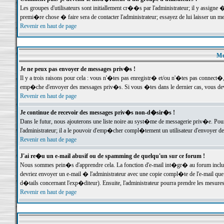
Les groupes d'utilisateurs sont initiallement cr��s par l'administrateur; il y assign
premi�re chose � faire sera de contacter l'administrateur; essayez de lui laisser un 
Revenir en haut de page
Me
Je ne peux pas envoyer de messages priv�s !
Il y a trois raisons pour cela : vous n'�tes pas enregistr� et/ou n'�tes pas connect�
emp�che d'envoyer des messages priv�s. Si vous �tes dans le dernier cas, vous devr
Revenir en haut de page
Je continue de recevoir des messages priv�s non-d�sir�s !
Dans le futur, nous ajouterons une liste noire au syst�me de messagerie priv�e. P
l'administrateur; il a le pouvoir d'emp�cher compl�tement un utilisateur d'envoyer 
Revenir en haut de page
J'ai re�u un e-mail abusif ou de spamming de quelqu'un sur ce forum !
Nous sommes pein�s d'apprendre cela. La fonction d'e-mail int�gr� au forum inclut d
devriez envoyer un e-mail � l'administrateur avec une copie compl�te de l'e-mail que v
d�tails concernant l'exp�diteur). Ensuite, l'administrateur pourra prendre les mesure
Revenir en haut de page