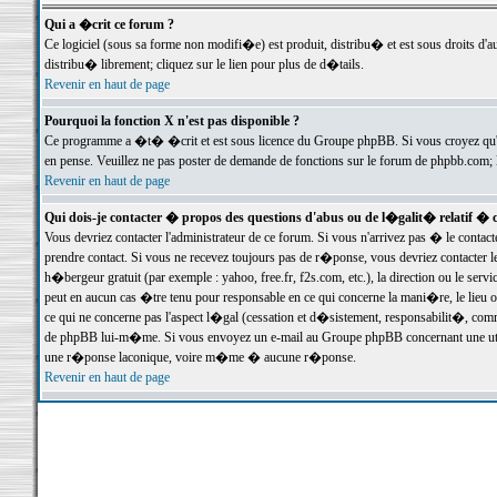
Qui a �crit ce forum ?
Ce logiciel (sous sa forme non modifi�e) est produit, distribu� et est sous droits d'a
distribu� librement; cliquez sur le lien pour plus de d�tails.
Revenir en haut de page
Pourquoi la fonction X n'est pas disponible ?
Ce programme a �t� �crit et est sous licence du Groupe phpBB. Si vous croyez qu'un
en pense. Veuillez ne pas poster de demande de fonctions sur le forum de phpbb.com; 
Revenir en haut de page
Qui dois-je contacter � propos des questions d'abus ou de l�galit� relatif � 
Vous devriez contacter l'administrateur de ce forum. Si vous n'arrivez pas � le conta
prendre contact. Si vous ne recevez toujours pas de r�ponse, vous devriez contacter 
h�bergeur gratuit (par exemple : yahoo, free.fr, f2s.com, etc.), la direction ou le se
peut en aucun cas �tre tenu pour responsable en ce qui concerne la mani�re, le lieu ou 
ce qui ne concerne pas l'aspect l�gal (cessation et d�sistement, responsabilit�, comm
de phpBB lui-m�me. Si vous envoyez un e-mail au Groupe phpBB concernant une utili
une r�ponse laconique, voire m�me � aucune r�ponse.
Revenir en haut de page