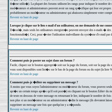
th�me utilis�). La plupart des forums utilisent les rangs pour indiquer le nombre de m
mod�rateurs et administrateurs peuvent avoir un rang sp�cifique qui leur est propre. 
probablement un mod�rateur ou administrateur qui abaissera simplement votre compte
Revenir en haut de page
Lorsque je clique sur le lien e-mail d'un utilisateur, on me demande de me conne
D�sol�, mais seuls les utilisateurs enregistr�s peuvent envoyer des e-mails � des ge
fonctionnalit�). Ceci, pour �viter l'utilisation malveillante du syst�me d'e-mail par 
Revenir en haut de page
Comment puis-je poster un sujet dans un forum ?
Facile, cliquez sur le bouton appropri� soit sur la page du forum, soit sur la page du 
vous sont disponibles sont list�s sur le bas de la page du forum ou du sujet (la liste
V
Revenir en haut de page
Comment puis-je �diter ou supprimer un message ?
A moins que vous soyez l'administrateur ou mod�rateur du forum, vous pouvez seul
apr�s un certain temps apr�s qu'il soit post�) en cliquant sur le bouton
Editer
du me
de texte en dessous de votre message en retournant le lire, indiquant le nombre de fo
non plus si un mod�rateur ou un administrateur �dite le message (ils devraient laisser
supprimer un message une fois que quelqu'un y a r�pondu.
Revenir en haut de page