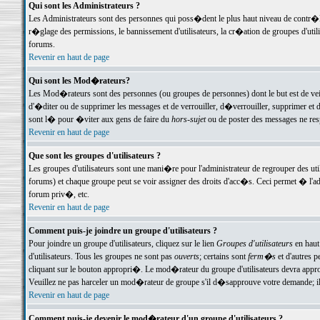
Qui sont les Administrateurs ?
Les Administrateurs sont des personnes qui poss�dent le plus haut niveau de contr�le 
r�glage des permissions, le bannissement d'utilisateurs, la cr�ation de groupes d'uti
forums.
Revenir en haut de page
Qui sont les Mod�rateurs?
Les Mod�rateurs sont des personnes (ou groupes de personnes) dont le but est de veil
d'�diter ou de supprimer les messages et de verrouiller, d�verrouiller, supprimer 
sont l� pour �viter aux gens de faire du
hors-sujet
ou de poster des messages ne res
Revenir en haut de page
Que sont les groupes d'utilisateurs ?
Les groupes d'utilisateurs sont une mani�re pour l'administrateur de regrouper des util
forums) et chaque groupe peut se voir assigner des droits d'acc�s. Ceci permet � 
forum priv�, etc.
Revenir en haut de page
Comment puis-je joindre un groupe d'utilisateurs ?
Pour joindre un groupe d'utilisateurs, cliquez sur le lien
Groupes d'utilisateurs
en haut
d'utilisateurs. Tous les groupes ne sont pas
ouverts
; certains sont
ferm�s
et d'autres p
cliquant sur le bouton appropri�. Le mod�rateur du groupe d'utilisateurs devra appro
Veuillez ne pas harceler un mod�rateur de groupe s'il d�sapprouve votre demande; il 
Revenir en haut de page
Comment puis-je devenir le mod�rateur d'un groupe d'utilisateurs ?