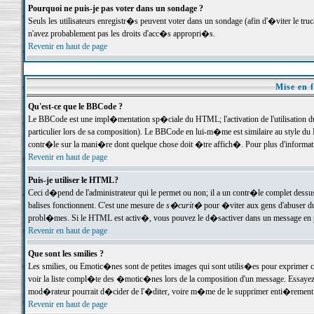
Pourquoi ne puis-je pas voter dans un sondage ?
Seuls les utilisateurs enregistr�s peuvent voter dans un sondage (afin d'�viter le tr
n'avez probablement pas les droits d'acc�s appropri�s.
Revenir en haut de page
Mise en f
Qu'est-ce que le BBCode ?
Le BBCode est une impl�mentation sp�ciale du HTML; l'activation de l'utilisation 
particulier lors de sa composition). Le BBCode en lui-m�me est similaire au style du H
contr�le sur la mani�re dont quelque chose doit �tre affich�. Pour plus d'information
Revenir en haut de page
Puis-je utiliser le HTML?
Ceci d�pend de l'administrateur qui le permet ou non; il a un contr�le complet dessu
balises fonctionnent. C'est une mesure de
s�curit�
pour �viter aux gens d'abuser du 
probl�mes. Si le HTML est activ�, vous pouvez le d�sactiver dans un message en par
Revenir en haut de page
Que sont les smilies ?
Les smilies, ou Emotic�nes sont de petites images qui sont utilis�es pour exprimer certa
voir la liste compl�te des �motic�nes lors de la composition d'un message. Essayez de 
mod�rateur pourrait d�cider de l'�diter, voire m�me de le supprimer enti�rement
Revenir en haut de page