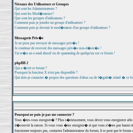
Niveaux des Utilisateurs et Groupes
Qui sont les Administrateurs ?
Qui sont les Mod�rateurs?
Que sont les groupes d'utilisateurs ?
Comment puis-je joindre un groupe d'utilisateurs ?
Comment puis-je devenir le mod�rateur d'un groupe d'utilisateurs ?
Messagerie Priv�e
Je ne peux pas envoyer de messages priv�s !
Je continue de recevoir des messages priv�s non-d�sir�s !
J'ai re�u un e-mail abusif ou de spamming de quelqu'un sur ce forum !
phpBB 2
Qui a �crit ce forum ?
Pourquoi la fonction X n'est pas disponible ?
Qui dois-je contacter � propos des questions d'abus ou de l�galit� relatif � ce f
Pourquoi ne puis-je pas me connecter ?
Vous �tes-vous enregistr� ? Plus s�rieusement, vous devez vous enregistrer afin d
d�couvrir la raison. Si vous vous �tes enregistr� et que vous n'�tes pas banni et
fonctionne toujours pas, contactez l'administrateur du forum; il se peut que le for