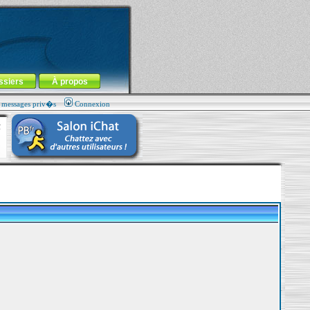
ssiers
À propos
s messages priv�s
Connexion