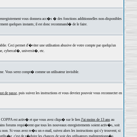
 l'enregistrement vous donnera acc�s � des fonctions additionnelles non-disponibles
lement quelques instants; il est donc recommand� de le faire.
e. Ceci permet d'�viter une utilisation abusive de votre compte par quelqu'un
e, cybercaf�, universit�, etc.
e. Vous serez compt� comme un utilisateur invisible.
ot de passe
, puis suivez les instructions et vous devriez pouvoir vous reconnecter en
rt COPPA est activ� et que vous avez cliqu� sur le lien
J'ai moins de 13 ans
au
tains forums requi�rent que tous les nouveaux enregistrements soient activ�s, soit
on. Si vous avez re�u un e-mail, suivez alors les instructions qui s'y trouvent; si
 utilis�e, c'est de r�duire les chances de voir des utilisateurs malintentionn�s