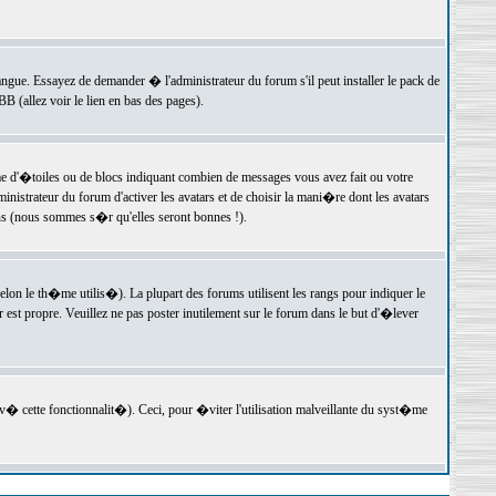
langue. Essayez de demander � l'administrateur du forum s'il peut installer le pack de
 (allez voir le lien en bas des pages).
e d'�toiles ou de blocs indiquant combien de messages vous avez fait ou votre
istrateur du forum d'activer les avatars et de choisir la mani�re dont les avatars
ons (nous sommes s�r qu'elles seront bonnes !).
elon le th�me utilis�). La plupart des forums utilisent les rangs pour indiquer le
est propre. Veuillez ne pas poster inutilement sur le forum dans le but d'�lever
v� cette fonctionnalit�). Ceci, pour �viter l'utilisation malveillante du syst�me