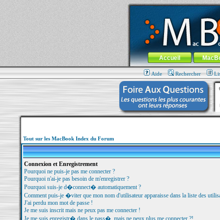
MacBook-fr.com : 100% Apple... 100% nom
Aller au contenu
-
Aller au menu 
Menu général
Accueil
MacB
Aide
Rechercher
Li
Tout sur les MacBook Index du Forum
Connexion et Enregistrement
Pourquoi ne puis-je pas me connecter ?
Pourquoi n'ai-je pas besoin de m'enregistrer ?
Pourquoi suis-je d�connect� automatiquement ?
Comment puis-je �viter que mon nom d'utilisateur apparaisse dans la liste des utilisa
J'ai perdu mon mot de passe !
Je me suis inscrit mais ne peux pas me connecter !
Je me suis enregistr� dans le pass�, mais ne peux plus me connecter ?!