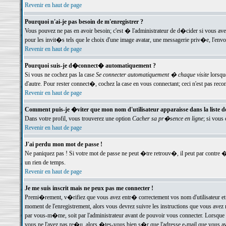
Revenir en haut de page
Pourquoi n'ai-je pas besoin de m'enregistrer ?
Vous pouvez ne pas en avoir besoin; c'est � l'administrateur de d�cider si vous av
pour les invit�s tels que le choix d'une image avatar, une messagerie priv�e, l'envo
Revenir en haut de page
Pourquoi suis-je d�connect� automatiquement ?
Si vous ne cochez pas la case
Se connecter automatiquement � chaque visite
lorsqu
d'autre. Pour rester connect�, cochez la case en vous connectant; ceci n'est pas r
Revenir en haut de page
Comment puis-je �viter que mon nom d'utilisateur apparaisse dans la liste des
Dans votre profil, vous trouverez une option
Cacher sa pr�sence en ligne
; si vous
Revenir en haut de page
J'ai perdu mon mot de passe !
Ne paniquez pas ! Si votre mot de passe ne peut �tre retrouv�, il peut par contre �t
un rien de temps.
Revenir en haut de page
Je me suis inscrit mais ne peux pas me connecter !
Premi�rement, v�rifiez que vous avez entr� correctement vos nom d'utilisateur et 
moment de l'enregistrement, alors vous devrez suivre les instructions que vous avez
par vous-m�me, soit par l'administrateur avant de pouvoir vous connecter. Lorsque v
vous ne l'avez pas re�u, alors �tes-vous bien s�r que l'adresse e-mail que vous avez 