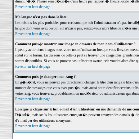
durant l'�t�, l'heure sera d�cal�e d'une heure par rapport � l'heure locale r�elle
Revenir en haut de page
Ma langue n'est pas dans la liste !
Les raisons les plus probables pour ceci sont que soit l'administrateur n'a pas instal
langue dont vous avez besoin; s'il n'existe pas, sentez-vous alors libre de cr�er un
Revenir en haut de page
Comment puis-je montrer une image en dessous de mon nom d'utilisateur ?
Il peut y avoir deux images sous votre nom d'utilisateur lorsque vous lisez des me
statut sur le forum. En dessous de celle-ci peut se trouver une image plus grande n
seront disponibles. Si vous ne pouvez pas utiliser un avatar, cela voudra alors dire
Revenir en haut de page
Comment puis-je changer mon rang ?
En g�n�ral, vous ne pouvez pas directement changer le titre d'un rang (le titre d'un 
nombre de messages que vous avez post�s, mais aussi pour identifier certains utilisa
votre rang; vous trouverez probablement un mod�rateur ou administrateur qui abais
Revenir en haut de page
Lorsque je clique sur le lien e-mail d'un utilisateur, on me demande de me conn
D�sol�, mais seuls les utilisateurs enregistr�s peuvent envoyer des e-mails � des 
d'e-mail par des utilisateurs anonymes.
Revenir en haut de page