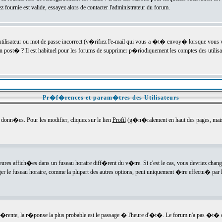
ournie est valide, essayez alors de contacter l'administrateur du forum.
utilisateur ou mot de passe incorrect (v�rifiez l'e-mail qui vous a �t� envoy� lorsque vous
en post� ? Il est habituel pour les forums de supprimer p�riodiquement les comptes des utilisa
Pr�f�rences et param�tres des Utilisateurs
onn�es. Pour les modifier, cliquez sur le lien
Profil
(g�n�ralement en haut des pages, mais c
heures affich�es dans un fuseau horaire diff�rent du v�tre. Si c'est le cas, vous devriez chan
er le fuseau horaire, comme la plupart des autres options, peut uniquement �tre effectu� par l
diff�rente, la r�ponse la plus probable est le passage � l'heure d'�t�. Le forum n'a pas �t�