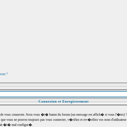
orum ?
Connexion et Enregistrement
e vous connecter. Avez-vous �t� banni du forum (un message est affich� si vous l'�tes) ? Si
 que vous ne pouvez toujours pas vous connecter, v�rifiez et rev�rifiez vos nom d'utilisateu
um ait �t� mal configur�.