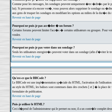
Comme pour les messages, les sondages peuvent uniquement �tre �dit�s par le poste
lui). Si personne n'a encore vot�, vous pouvez alors supprimer le sondage ou �dite
aux gens de truquer les sondages en modifiant les options au milieu de la dur�e du
Revenir en haut de page
Pourquoi ne puis-je pas acc�der � un forum ?
Certains forums peuvent limiter l'acc�s � certains utilisateurs ou groupes. Pour voi
voulez.
Revenir en haut de page
Pourquoi ne puis-je pas voter dans un sondage ?
Seuls les utilisateurs enregistr�s peuvent voter dans un sondage (afin d'�viter le 
Revenir en haut de page
Qu'est-ce que le BBCode ?
Le BBCode est une impl�mentation sp�ciale du HTML; l'activation de l'utilisation
au style du HTML; les balises sont contenues dans des crochets [ et ] � la place de 
formulaire de publication.
Revenir en haut de page
Puis-je utiliser le HTML?
Ceci d�pend de l'administrateur qui le permet ou non; il a un contr�le complet des