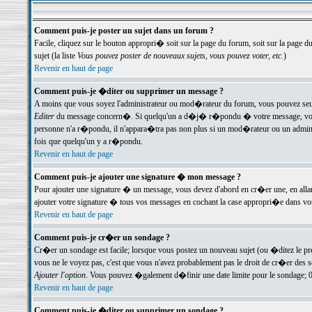
Comment puis-je poster un sujet dans un forum ?
Facile, cliquez sur le bouton appropri� soit sur la page du forum, soit sur la page d
sujet (la liste
Vous pouvez poster de nouveaux sujets, vous pouvez voter, etc.
)
Revenir en haut de page
Comment puis-je �diter ou supprimer un message ?
A moins que vous soyez l'administrateur ou mod�rateur du forum, vous pouvez seul
Editer
du message concern�. Si quelqu'un a d�j� r�pondu � votre message, vous trou
personne n'a r�pondu, il n'appara�tra pas non plus si un mod�rateur ou un administr
fois que quelqu'un y a r�pondu.
Revenir en haut de page
Comment puis-je ajouter une signature � mon message ?
Pour ajouter une signature � un message, vous devez d'abord en cr�er une, en alla
ajouter votre signature � tous vos messages en cochant la case appropri�e dans votr
Revenir en haut de page
Comment puis-je cr�er un sondage ?
Cr�er un sondage est facile; lorsque vous postez un nouveau sujet (ou �ditez le prem
vous ne le voyez pas, c'est que vous n'avez probablement pas le droit de cr�er des 
Ajouter l'option
. Vous pouvez �galement d�finir une date limite pour le sondage; 0 es
Revenir en haut de page
Comment puis-je �diter ou supprimer un sondage ?