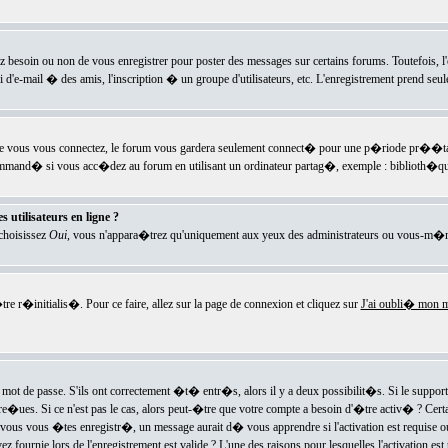
ez besoin ou non de vous enregistrer pour poster des messages sur certains forums. Toutefois,
i d'e-mail � des amis, l'inscription � un groupe d'utilisateurs, etc. L'enregistrement prend seu
e vous vous connectez, le forum vous gardera seulement connect� pour une p�riode pr��tabli
ecommand� si vous acc�dez au forum en utilisant un ordinateur partag�, exemple : biblioth�qu
 utilisateurs en ligne ?
 choisissez
Oui
, vous n'appara�trez qu'uniquement aux yeux des administrateurs ou vous-m�m
re r�initialis�. Pour ce faire, allez sur la page de connexion et cliquez sur
J'ai oubli� mon m
mot de passe. S'ils ont correctement �t� entr�s, alors il y a deux possibilit�s. Si le suppo
 re�ues. Si ce n'est pas le cas, alors peut-�tre que votre compte a besoin d'�tre activ� ? Cer
ous vous �tes enregistr�, un message aurait d� vous apprendre si l'activation est requise ou n
fournie lors de l'enregistrement est valide ? L'une des raisons pour lesquelles l'activation est