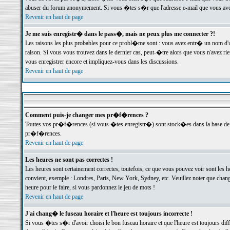
abuser du forum anonymement. Si vous �tes s�r que l'adresse e-mail que vous avez f
Revenir en haut de page
Je me suis enregistr� dans le pass�, mais ne peux plus me connecter ?!
Les raisons les plus probables pour ce probl�me sont : vous avez entr� un nom d'
raison. Si vous vous trouvez dans le dernier cas, peut-�tre alors que vous n'avez ri
vous enregistrer encore et impliquez-vous dans les discussions.
Revenir en haut de page
Comment puis-je changer mes pr�f�rences ?
Toutes vos pr�f�rences (si vous �tes enregistr�) sont stock�es dans la base de d
pr�f�rences.
Revenir en haut de page
Les heures ne sont pas correctes !
Les heures sont certainement correctes; toutefois, ce que vous pouvez voir sont les 
convient, exemple : Londres, Paris, New York, Sydney, etc. Veuillez noter que chang
heure pour le faire, si vous pardonnez le jeu de mots !
Revenir en haut de page
J'ai chang� le fuseau horaire et l'heure est toujours incorrecte !
Si vous �tes s�r d'avoir choisi le bon fuseau horaire et que l'heure est toujours 