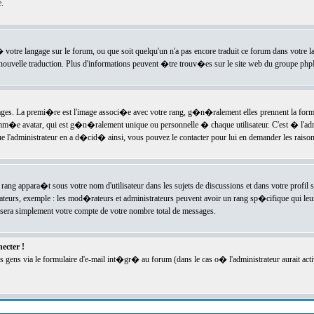
.
l� votre langage sur le forum, ou que soit quelqu'un n'a pas encore traduit ce forum dans votre 
e nouvelle traduction. Plus d'informations peuvent �tre trouv�es sur le site web du groupe phpBB
ssages. La premi�re est l'image associ�e avec votre rang, g�n�ralement elles prennent la form
omm�e avatar, qui est g�n�ralement unique ou personnelle � chaque utilisateur. C'est � l'admin
 que l'administrateur en a d�cid� ainsi, vous pouvez le contacter pour lui en demander les rais
rang appara�t sous votre nom d'utilisateur dans les sujets de discussions et dans votre profil s
teurs, exemple : les mod�rateurs et administrateurs peuvent avoir un rang sp�cifique qui leur 
sera simplement votre compte de votre nombre total de messages.
ecter !
gens via le formulaire d'e-mail int�gr� au forum (dans le cas o� l'administrateur aurait acti