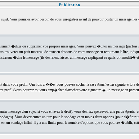
Publication
u sujet. Vous pourriez avoir besoin de vous enregistrer avant de pouvoir poster un message; les
ement �diter ou supprimer vos propres messages. Vous pouvez �diter un message (parfois se
verez un petit morceau de texte en dessous de votre message en retournant le lire, indiquan
ateur �dite le message (ils devraient laisser un message expliquant ce qu'ils ont modifi� et 
nt dans votre profil. Une fois cr��e, vous pouvez cocher la case
Attacher sa signature
lors d
e profil (vous pourrez toujours emp�cher d'attacher votre signature � un message en particuli
ier message d'un sujet, si vous en avez le droit), vous devriez apercevoir une partie
Ajouter 
sondages). Vous devez entrer un titre pour le sondage et au moins deux options (pour d�finir 
t un sondage infini. Il y a une limite pour le nombre d'options que vous pourrez �tablir; cette