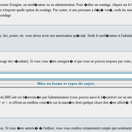
ur d'origine, un mod�rateur ou un administrateur. Pour �diter un sondage, cliquez sur le bou
r n'importe quelle option du sondage. Par contre, si une personne a d�j� vot�, seuls les mod
 sondage.
r, lire, poster, etc. vous devez avoir une autorisation sp�ciale. Seuls le mod�rateur et l'admin
trucage des r�sultats). Si vous vous �tes enregistr� et que vous ne pouvez toujours pas voter
Mise en forme et types de sujets
 du BBCode est d�termin�e par l'administrateur (vous pouvez aussi le d�sactiver sur un mess
< et >, et offrent un meilleur contr�le sur la mani�re dont quelque chose doit �tre affich�. Po
sus. Si vous �tes autoris� � l'utiliser, vous vous rendrez certainement compte que seulement 