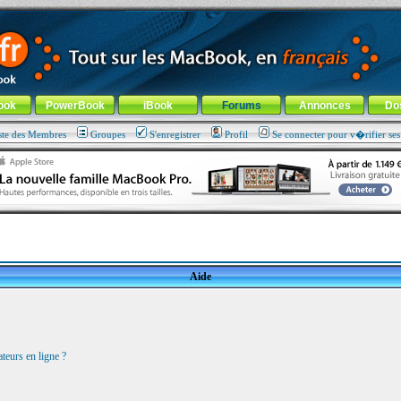
ade !
général
-
Aller au menu de la rubrique
ook
PowerBook
iBook
Forums
Annonces
Do
ste des Membres
Groupes
S'enregistrer
Profil
Se connecter pour v�rifier se
Aide
teurs en ligne ?