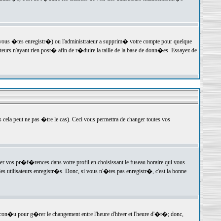
 vous �tes enregistr�) ou l'administrateur a supprim� votre compte pour quelque
teurs n'ayant rien post� afin de r�duire la taille de la base de donn�es. Essayez de
ela peut ne pas �tre le cas). Ceci vous permettra de changer toutes vos
ger vos pr�f�rences dans votre profil en choisissant le fuseau horaire qui vous
es utilisateurs enregistr�s. Donc, si vous n'�tes pas enregistr�, c'est la bonne
 con�u pour g�rer le changement entre l'heure d'hiver et l'heure d'�t�; donc,