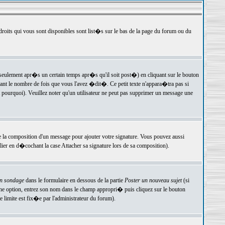
 droits qui vous sont disponibles sont list�s sur le bas de la page du forum ou du
ulement apr�s un certain temps apr�s qu'il soit post�) en cliquant sur le bouton
t le nombre de fois que vous l'avez �dit�. Ce petit texte n'appara�tra pas si
pourquoi). Veuillez noter qu'un utilisateur ne peut pas supprimer un message une
e la composition d'un message pour ajouter votre signature. Vous pouvez aussi
er en d�cochant la case Attacher sa signature lors de sa composition).
un sondage
dans le formulaire en dessous de la partie
Poster un nouveau sujet
(si
une option, entrez son nom dans le champ appropri� puis cliquez sur le bouton
 limite est fix�e par l'administrateur du forum).