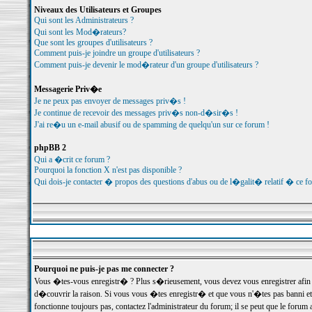
Niveaux des Utilisateurs et Groupes
Qui sont les Administrateurs ?
Qui sont les Mod�rateurs?
Que sont les groupes d'utilisateurs ?
Comment puis-je joindre un groupe d'utilisateurs ?
Comment puis-je devenir le mod�rateur d'un groupe d'utilisateurs ?
Messagerie Priv�e
Je ne peux pas envoyer de messages priv�s !
Je continue de recevoir des messages priv�s non-d�sir�s !
J'ai re�u un e-mail abusif ou de spamming de quelqu'un sur ce forum !
phpBB 2
Qui a �crit ce forum ?
Pourquoi la fonction X n'est pas disponible ?
Qui dois-je contacter � propos des questions d'abus ou de l�galit� relatif � ce f
Pourquoi ne puis-je pas me connecter ?
Vous �tes-vous enregistr� ? Plus s�rieusement, vous devez vous enregistrer afin d
d�couvrir la raison. Si vous vous �tes enregistr� et que vous n'�tes pas banni et
fonctionne toujours pas, contactez l'administrateur du forum; il se peut que le for