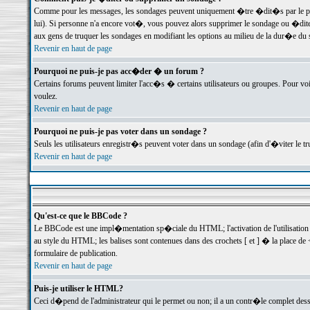
Comme pour les messages, les sondages peuvent uniquement �tre �dit�s par le poste
lui). Si personne n'a encore vot�, vous pouvez alors supprimer le sondage ou �dite
aux gens de truquer les sondages en modifiant les options au milieu de la dur�e du
Revenir en haut de page
Pourquoi ne puis-je pas acc�der � un forum ?
Certains forums peuvent limiter l'acc�s � certains utilisateurs ou groupes. Pour voi
voulez.
Revenir en haut de page
Pourquoi ne puis-je pas voter dans un sondage ?
Seuls les utilisateurs enregistr�s peuvent voter dans un sondage (afin d'�viter le 
Revenir en haut de page
Qu'est-ce que le BBCode ?
Le BBCode est une impl�mentation sp�ciale du HTML; l'activation de l'utilisation
au style du HTML; les balises sont contenues dans des crochets [ et ] � la place de 
formulaire de publication.
Revenir en haut de page
Puis-je utiliser le HTML?
Ceci d�pend de l'administrateur qui le permet ou non; il a un contr�le complet des