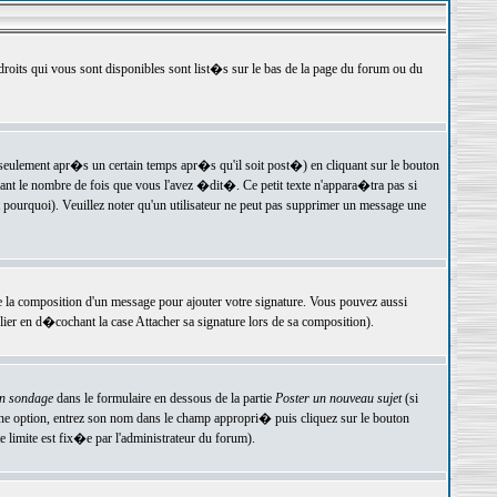
 droits qui vous sont disponibles sont list�s sur le bas de la page du forum ou du
ulement apr�s un certain temps apr�s qu'il soit post�) en cliquant sur le bouton
t le nombre de fois que vous l'avez �dit�. Ce petit texte n'appara�tra pas si
pourquoi). Veuillez noter qu'un utilisateur ne peut pas supprimer un message une
e la composition d'un message pour ajouter votre signature. Vous pouvez aussi
er en d�cochant la case Attacher sa signature lors de sa composition).
un sondage
dans le formulaire en dessous de la partie
Poster un nouveau sujet
(si
une option, entrez son nom dans le champ appropri� puis cliquez sur le bouton
 limite est fix�e par l'administrateur du forum).