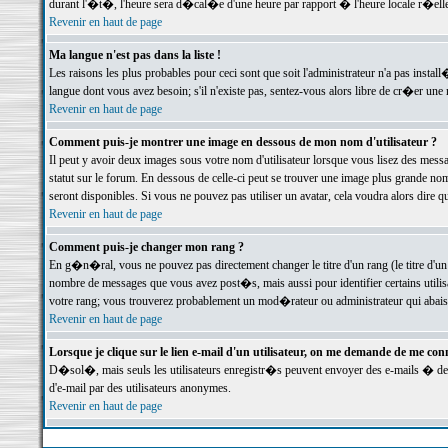
durant l'�t�, l'heure sera d�cal�e d'une heure par rapport � l'heure locale r�elle
Revenir en haut de page
Ma langue n'est pas dans la liste !
Les raisons les plus probables pour ceci sont que soit l'administrateur n'a pas instal
langue dont vous avez besoin; s'il n'existe pas, sentez-vous alors libre de cr�er un
Revenir en haut de page
Comment puis-je montrer une image en dessous de mon nom d'utilisateur ?
Il peut y avoir deux images sous votre nom d'utilisateur lorsque vous lisez des me
statut sur le forum. En dessous de celle-ci peut se trouver une image plus grande n
seront disponibles. Si vous ne pouvez pas utiliser un avatar, cela voudra alors dire
Revenir en haut de page
Comment puis-je changer mon rang ?
En g�n�ral, vous ne pouvez pas directement changer le titre d'un rang (le titre d'un 
nombre de messages que vous avez post�s, mais aussi pour identifier certains utilisa
votre rang; vous trouverez probablement un mod�rateur ou administrateur qui abais
Revenir en haut de page
Lorsque je clique sur le lien e-mail d'un utilisateur, on me demande de me conn
D�sol�, mais seuls les utilisateurs enregistr�s peuvent envoyer des e-mails � des 
d'e-mail par des utilisateurs anonymes.
Revenir en haut de page