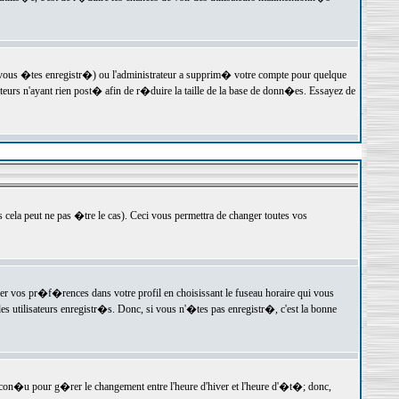
 vous �tes enregistr�) ou l'administrateur a supprim� votre compte pour quelque
teurs n'ayant rien post� afin de r�duire la taille de la base de donn�es. Essayez de
ela peut ne pas �tre le cas). Ceci vous permettra de changer toutes vos
ger vos pr�f�rences dans votre profil en choisissant le fuseau horaire qui vous
es utilisateurs enregistr�s. Donc, si vous n'�tes pas enregistr�, c'est la bonne
 con�u pour g�rer le changement entre l'heure d'hiver et l'heure d'�t�; donc,