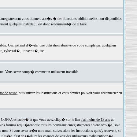
 l'enregistrement vous donnera acc�s � des fonctions additionnelles non-disponibles
lement quelques instants; il est donc recommand� de le faire.
e. Ceci permet d'�viter une utilisation abusive de votre compte par quelqu'un
e, cybercaf�, universit�, etc.
e. Vous serez compt� comme un utilisateur invisible.
ot de passe
, puis suivez les instructions et vous devriez pouvoir vous reconnecter en
rt COPPA est activ� et que vous avez cliqu� sur le lien
J'ai moins de 13 ans
au
tains forums requi�rent que tous les nouveaux enregistrements soient activ�s, soit
on. Si vous avez re�u un e-mail, suivez alors les instructions qui s'y trouvent; si
 utilis�e, c'est de r�duire les chances de voir des utilisateurs malintentionn�s