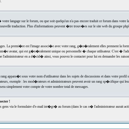
.
l� votre langage sur le forum, ou que soit quelqu'un n'a pas encore traduit ce forum dans votre 
e nouvelle traduction. Plus d'informations peuvent �tre trouv�es sur le site web du groupe phpBB
ssages. La premi�re est l'image associ�e avec votre rang, g�n�ralement elles prennent la form
omm�e avatar, qui est g�n�ralement unique ou personnelle � chaque utilisateur. C'est � l'admin
 que l'administrateur en a d�cid� ainsi, vous pouvez le contacter pour lui en demander les rais
rang appara�t sous votre nom d'utilisateur dans les sujets de discussions et dans votre profil s
teurs, exemple : les mod�rateurs et administrateurs peuvent avoir un rang sp�cifique qui leur 
sera simplement votre compte de votre nombre total de messages.
ecter !
gens via le formulaire d'e-mail int�gr� au forum (dans le cas o� l'administrateur aurait acti