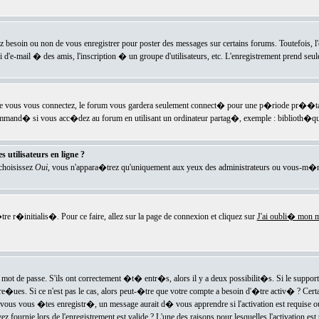
ez besoin ou non de vous enregistrer pour poster des messages sur certains forums. Toutefois,
i d'e-mail � des amis, l'inscription � un groupe d'utilisateurs, etc. L'enregistrement prend seu
e vous vous connectez, le forum vous gardera seulement connect� pour une p�riode pr��tabli
ecommand� si vous acc�dez au forum en utilisant un ordinateur partag�, exemple : biblioth�qu
 utilisateurs en ligne ?
 choisissez
Oui
, vous n'appara�trez qu'uniquement aux yeux des administrateurs ou vous-m�m
re r�initialis�. Pour ce faire, allez sur la page de connexion et cliquez sur
J'ai oubli� mon m
mot de passe. S'ils ont correctement �t� entr�s, alors il y a deux possibilit�s. Si le suppo
 re�ues. Si ce n'est pas le cas, alors peut-�tre que votre compte a besoin d'�tre activ� ? Cer
ous vous �tes enregistr�, un message aurait d� vous apprendre si l'activation est requise ou n
fournie lors de l'enregistrement est valide ? L'une des raisons pour lesquelles l'activation est