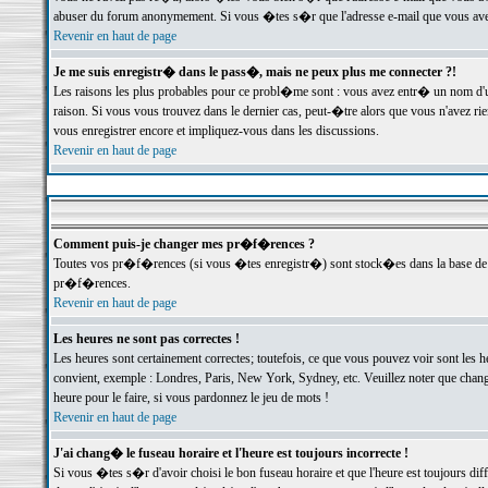
abuser du forum anonymement. Si vous �tes s�r que l'adresse e-mail que vous avez f
Revenir en haut de page
Je me suis enregistr� dans le pass�, mais ne peux plus me connecter ?!
Les raisons les plus probables pour ce probl�me sont : vous avez entr� un nom d'
raison. Si vous vous trouvez dans le dernier cas, peut-�tre alors que vous n'avez ri
vous enregistrer encore et impliquez-vous dans les discussions.
Revenir en haut de page
Comment puis-je changer mes pr�f�rences ?
Toutes vos pr�f�rences (si vous �tes enregistr�) sont stock�es dans la base de d
pr�f�rences.
Revenir en haut de page
Les heures ne sont pas correctes !
Les heures sont certainement correctes; toutefois, ce que vous pouvez voir sont les 
convient, exemple : Londres, Paris, New York, Sydney, etc. Veuillez noter que chang
heure pour le faire, si vous pardonnez le jeu de mots !
Revenir en haut de page
J'ai chang� le fuseau horaire et l'heure est toujours incorrecte !
Si vous �tes s�r d'avoir choisi le bon fuseau horaire et que l'heure est toujours 