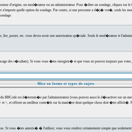
ur d'origine, un mod�rateur ou un administrateur. Pour �diter un sondage, cliquez sur le bou
r n'importe quelle option du sondage. Par contre, si une personne a d�j� vot�, seuls les mod
 sondage.
r, lire, poster, etc. vous devez avoir une autorisation sp�ciale. Seuls le mod�rateur et l'admin
trucage des r�sultats). Si vous vous �tes enregistr� et que vous ne pouvez toujours pas voter
Mise en forme et types de sujets
 du BBCode est d�termin�e par l'administrateur (vous pouvez aussi le d�sactiver sur un mess
< et >, et offrent un meilleur contr�le sur la mani�re dont quelque chose doit �tre affich�. Po
sus. Si vous �tes autoris� � l'utiliser, vous vous rendrez certainement compte que seulement 