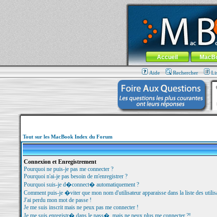
MacBook-fr.com : 100% Apple... 100% nom
Aller au contenu
-
Aller au menu 
Menu général
Accueil
MacB
Aide
Rechercher
Li
Tout sur les MacBook Index du Forum
Connexion et Enregistrement
Pourquoi ne puis-je pas me connecter ?
Pourquoi n'ai-je pas besoin de m'enregistrer ?
Pourquoi suis-je d�connect� automatiquement ?
Comment puis-je �viter que mon nom d'utilisateur apparaisse dans la liste des utilisa
J'ai perdu mon mot de passe !
Je me suis inscrit mais ne peux pas me connecter !
Je me suis enregistr� dans le pass�, mais ne peux plus me connecter ?!