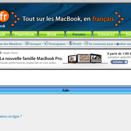
ade !
général
-
Aller au menu de la rubrique
ook
PowerBook
iBook
Forums
Annonces
Do
ste des Membres
Groupes
S'enregistrer
Profil
Se connecter pour v�rifier se
Aide
teurs en ligne ?