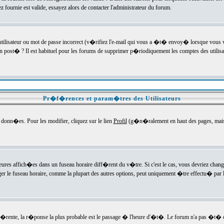
ournie est valide, essayez alors de contacter l'administrateur du forum.
utilisateur ou mot de passe incorrect (v�rifiez l'e-mail qui vous a �t� envoy� lorsque vous
en post� ? Il est habituel pour les forums de supprimer p�riodiquement les comptes des utilisa
Pr�f�rences et param�tres des Utilisateurs
onn�es. Pour les modifier, cliquez sur le lien
Profil
(g�n�ralement en haut des pages, mais c
heures affich�es dans un fuseau horaire diff�rent du v�tre. Si c'est le cas, vous devriez chan
er le fuseau horaire, comme la plupart des autres options, peut uniquement �tre effectu� par l
diff�rente, la r�ponse la plus probable est le passage � l'heure d'�t�. Le forum n'a pas �t�