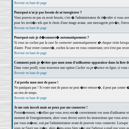
Revenir en haut de page
Pourquoi n'ai-je pas besoin de m'enregistrer ?
Vous pouvez ne pas en avoir besoin; c'est � l'administrateur de d�cider si vous av
pour les invit�s tels que le choix d'une image avatar, une messagerie priv�e, l'envo
Revenir en haut de page
Pourquoi suis-je d�connect� automatiquement ?
Si vous ne cochez pas la case
Se connecter automatiquement � chaque visite
lorsqu
d'autre. Pour rester connect�, cochez la case en vous connectant; ceci n'est pas r
Revenir en haut de page
Comment puis-je �viter que mon nom d'utilisateur apparaisse dans la liste des
Dans votre profil, vous trouverez une option
Cacher sa pr�sence en ligne
; si vous
Revenir en haut de page
J'ai perdu mon mot de passe !
Ne paniquez pas ! Si votre mot de passe ne peut �tre retrouv�, il peut par contre �t
un rien de temps.
Revenir en haut de page
Je me suis inscrit mais ne peux pas me connecter !
Premi�rement, v�rifiez que vous avez entr� correctement vos nom d'utilisateur et 
moment de l'enregistrement, alors vous devrez suivre les instructions que vous avez
par vous-m�me, soit par l'administrateur avant de pouvoir vous connecter. Lorsque v
vous ne l'avez pas re�u, alors �tes-vous bien s�r que l'adresse e-mail que vous avez 