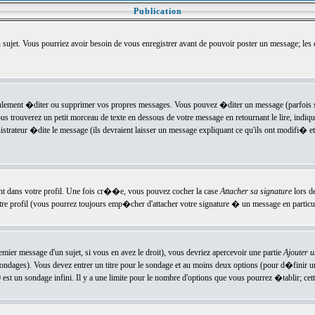
Publication
u sujet. Vous pourriez avoir besoin de vous enregistrer avant de pouvoir poster un message; les
ement �diter ou supprimer vos propres messages. Vous pouvez �diter un message (parfois se
verez un petit morceau de texte en dessous de votre message en retournant le lire, indiquan
ateur �dite le message (ils devraient laisser un message expliquant ce qu'ils ont modifi� et 
nt dans votre profil. Une fois cr��e, vous pouvez cocher la case
Attacher sa signature
lors d
e profil (vous pourrez toujours emp�cher d'attacher votre signature � un message en particuli
ier message d'un sujet, si vous en avez le droit), vous devriez apercevoir une partie
Ajouter 
sondages). Vous devez entrer un titre pour le sondage et au moins deux options (pour d�finir 
t un sondage infini. Il y a une limite pour le nombre d'options que vous pourrez �tablir; cette