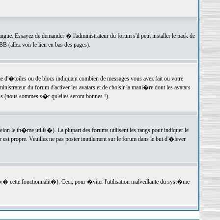
langue. Essayez de demander � l'administrateur du forum s'il peut installer le pack de
 (allez voir le lien en bas des pages).
e d'�toiles ou de blocs indiquant combien de messages vous avez fait ou votre
istrateur du forum d'activer les avatars et de choisir la mani�re dont les avatars
ons (nous sommes s�r qu'elles seront bonnes !).
elon le th�me utilis�). La plupart des forums utilisent les rangs pour indiquer le
est propre. Veuillez ne pas poster inutilement sur le forum dans le but d'�lever
v� cette fonctionnalit�). Ceci, pour �viter l'utilisation malveillante du syst�me