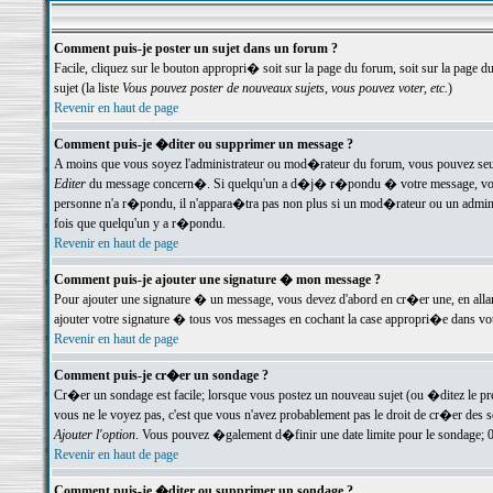
Comment puis-je poster un sujet dans un forum ?
Facile, cliquez sur le bouton appropri� soit sur la page du forum, soit sur la page d
sujet (la liste
Vous pouvez poster de nouveaux sujets, vous pouvez voter, etc.
)
Revenir en haut de page
Comment puis-je �diter ou supprimer un message ?
A moins que vous soyez l'administrateur ou mod�rateur du forum, vous pouvez seul
Editer
du message concern�. Si quelqu'un a d�j� r�pondu � votre message, vous trou
personne n'a r�pondu, il n'appara�tra pas non plus si un mod�rateur ou un administr
fois que quelqu'un y a r�pondu.
Revenir en haut de page
Comment puis-je ajouter une signature � mon message ?
Pour ajouter une signature � un message, vous devez d'abord en cr�er une, en alla
ajouter votre signature � tous vos messages en cochant la case appropri�e dans votr
Revenir en haut de page
Comment puis-je cr�er un sondage ?
Cr�er un sondage est facile; lorsque vous postez un nouveau sujet (ou �ditez le prem
vous ne le voyez pas, c'est que vous n'avez probablement pas le droit de cr�er des 
Ajouter l'option
. Vous pouvez �galement d�finir une date limite pour le sondage; 0 es
Revenir en haut de page
Comment puis-je �diter ou supprimer un sondage ?