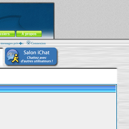
ssiers
À propos
s messages priv�s
Connexion