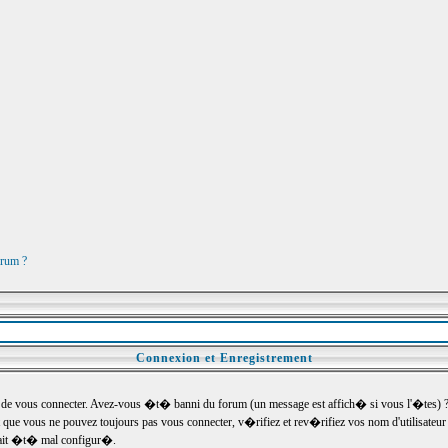
orum ?
Connexion et Enregistrement
e vous connecter. Avez-vous �t� banni du forum (un message est affich� si vous l'�tes) ? Si
 que vous ne pouvez toujours pas vous connecter, v�rifiez et rev�rifiez vos nom d'utilisateu
um ait �t� mal configur�.