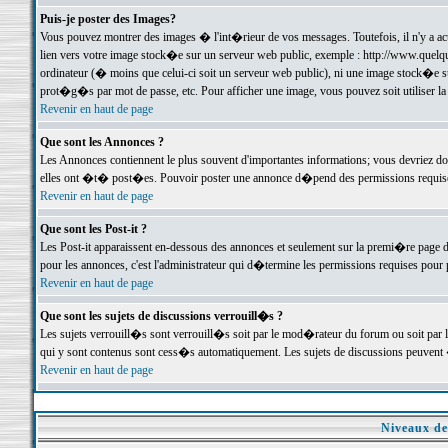
Puis-je poster des Images?
Vous pouvez montrer des images � l'int�rieur de vos messages. Toutefois, il n'y a 
lien vers votre image stock�e sur un serveur web public, exemple : http://www.quelq
ordinateur (� moins que celui-ci soit un serveur web public), ni une image stock�e su
prot�g�s par mot de passe, etc. Pour afficher une image, vous pouvez soit utiliser 
Revenir en haut de page
Que sont les Annonces ?
Les Annonces contiennent le plus souvent d'importantes informations; vous devriez d
elles ont �t� post�es. Pouvoir poster une annonce d�pend des permissions requises;
Revenir en haut de page
Que sont les Post-it ?
Les Post-it apparaissent en-dessous des annonces et seulement sur la premi�re page 
pour les annonces, c'est l'administrateur qui d�termine les permissions requises pour 
Revenir en haut de page
Que sont les sujets de discussions verrouill�s ?
Les sujets verrouill�s sont verrouill�s soit par le mod�rateur du forum ou soit par 
qui y sont contenus sont cess�s automatiquement. Les sujets de discussions peuvent 
Revenir en haut de page
Niveaux de