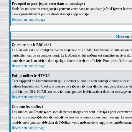
Pourquoi ne puis-je pas voter dans un sondage ?
Seuls les utilisateurs enregistr�s peuvent voter dans un sondage (afin d'�viter le tr
n'avez probablement pas les droits d'acc�s appropri�s.
Revenir en haut de page
Mise en f
Qu'est-ce que le BBCode ?
Le BBCode est une impl�mentation sp�ciale du HTML; l'activation de l'utilisation 
particulier lors de sa composition). Le BBCode en lui-m�me est similaire au style du H
contr�le sur la mani�re dont quelque chose doit �tre affich�. Pour plus d'information
Revenir en haut de page
Puis-je utiliser le HTML?
Ceci d�pend de l'administrateur qui le permet ou non; il a un contr�le complet dessu
balises fonctionnent. C'est une mesure de
s�curit�
pour �viter aux gens d'abuser du 
probl�mes. Si le HTML est activ�, vous pouvez le d�sactiver dans un message en par
Revenir en haut de page
Que sont les smilies ?
Les smilies, ou Emotic�nes sont de petites images qui sont utilis�es pour exprimer certa
voir la liste compl�te des �motic�nes lors de la composition d'un message. Essayez de 
mod�rateur pourrait d�cider de l'�diter, voire m�me de le supprimer enti�rement
Revenir en haut de page