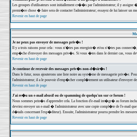
Les groupes d'utilisateurs sont initiallement cr��s par l'administrateur; il y assign
premi�re chose � faire sera de contacter l'administrateur; essayez de lui laisser un 
Revenir en haut de page
Me
Je ne peux pas envoyer de messages priv�s !
Il y a trois raisons pour cela : vous n'�tes pas enregistr� et/ou n'�tes pas connect�
emp�che d'envoyer des messages priv�s. Si vous �tes dans le dernier cas, vous devr
Revenir en haut de page
Je continue de recevoir des messages priv�s non-d�sir�s !
Dans le futur, nous ajouterons une liste noire au syst�me de messagerie priv�e. P
l'administrateur; il a le pouvoir d'emp�cher compl�tement un utilisateur d'envoyer 
Revenir en haut de page
J'ai re�u un e-mail abusif ou de spamming de quelqu'un sur ce forum !
Nous sommes pein�s d'apprendre cela. La fonction d'e-mail int�gr� au forum inclut d
devriez envoyer un e-mail � l'administrateur avec une copie compl�te de l'e-mail que v
d�tails concernant l'exp�diteur). Ensuite, l'administrateur pourra prendre les mesure
Revenir en haut de page