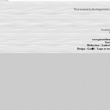
Pour soutenir le développement du
Powered b
T
www.powerboo
Vers
Rédaction :
Ludovi
Design :
Ga�l
- Logo et te
Informations :
PowerBook
-
MacBook Pro
-
i