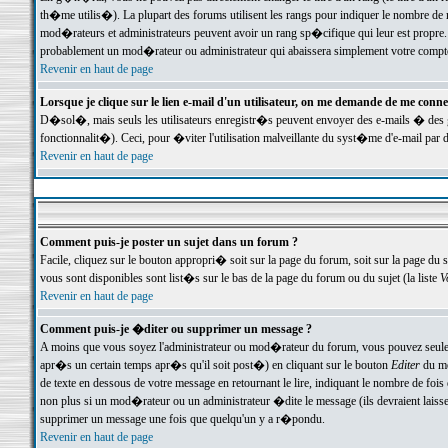
th�me utilis�). La plupart des forums utilisent les rangs pour indiquer le nombre de m
mod�rateurs et administrateurs peuvent avoir un rang sp�cifique qui leur est propre. 
probablement un mod�rateur ou administrateur qui abaissera simplement votre compte
Revenir en haut de page
Lorsque je clique sur le lien e-mail d'un utilisateur, on me demande de me conne
D�sol�, mais seuls les utilisateurs enregistr�s peuvent envoyer des e-mails � des ge
fonctionnalit�). Ceci, pour �viter l'utilisation malveillante du syst�me d'e-mail par 
Revenir en haut de page
Comment puis-je poster un sujet dans un forum ?
Facile, cliquez sur le bouton appropri� soit sur la page du forum, soit sur la page du 
vous sont disponibles sont list�s sur le bas de la page du forum ou du sujet (la liste
V
Revenir en haut de page
Comment puis-je �diter ou supprimer un message ?
A moins que vous soyez l'administrateur ou mod�rateur du forum, vous pouvez seul
apr�s un certain temps apr�s qu'il soit post�) en cliquant sur le bouton
Editer
du me
de texte en dessous de votre message en retournant le lire, indiquant le nombre de fo
non plus si un mod�rateur ou un administrateur �dite le message (ils devraient laisser
supprimer un message une fois que quelqu'un y a r�pondu.
Revenir en haut de page