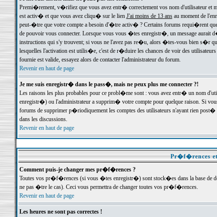
Premi�rement, v�rifiez que vous avez entr� correctement vos nom d'utilisateur et mo
est activ� et que vous avez cliqu� sur le lien
J'ai moins de 13 ans
au moment de l'enre
peut-�tre que votre compte a besoin d'�tre activ� ? Certains forums requi�rent que 
de pouvoir vous connecter. Lorsque vous vous �tes enregistr�, un message aurait d� v
instructions qui s'y trouvent; si vous ne l'avez pas re�u, alors �tes-vous bien s�r que
lesquelles l'activation est utilis�e, c'est de r�duire les chances de voir des utilis
fournie est valide, essayez alors de contacter l'administrateur du forum.
Revenir en haut de page
Je me suis enregistr� dans le pass�, mais ne peux plus me connecter ?!
Les raisons les plus probables pour ce probl�me sont : vous avez entr� un nom d'ut
enregistr�) ou l'administrateur a supprim� votre compte pour quelque raison. Si vous 
forums de supprimer p�riodiquement les comptes des utilisateurs n'ayant rien post� a
dans les discussions.
Revenir en haut de page
Pr�f�rences et
Comment puis-je changer mes pr�f�rences ?
Toutes vos pr�f�rences (si vous �tes enregistr�) sont stock�es dans la base de don
ne pas �tre le cas). Ceci vous permettra de changer toutes vos pr�f�rences.
Revenir en haut de page
Les heures ne sont pas correctes !