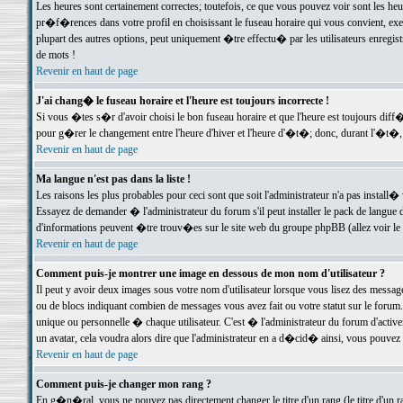
Les heures sont certainement correctes; toutefois, ce que vous pouvez voir sont les he
pr�f�rences dans votre profil en choisissant le fuseau horaire qui vous convient, exe
plupart des autres options, peut uniquement �tre effectu� par les utilisateurs enregis
de mots !
Revenir en haut de page
J'ai chang� le fuseau horaire et l'heure est toujours incorrecte !
Si vous �tes s�r d'avoir choisi le bon fuseau horaire et que l'heure est toujours d
pour g�rer le changement entre l'heure d'hiver et l'heure d'�t�; donc, durant l'�t�,
Revenir en haut de page
Ma langue n'est pas dans la liste !
Les raisons les plus probables pour ceci sont que soit l'administrateur n'a pas install�
Essayez de demander � l'administrateur du forum s'il peut installer le pack de langue d
d'informations peuvent �tre trouv�es sur le site web du groupe phpBB (allez voir le l
Revenir en haut de page
Comment puis-je montrer une image en dessous de mon nom d'utilisateur ?
Il peut y avoir deux images sous votre nom d'utilisateur lorsque vous lisez des mess
ou de blocs indiquant combien de messages vous avez fait ou votre statut sur le for
unique ou personnelle � chaque utilisateur. C'est � l'administrateur du forum d'activer
un avatar, cela voudra alors dire que l'administrateur en a d�cid� ainsi, vous pouvez
Revenir en haut de page
Comment puis-je changer mon rang ?
En g�n�ral, vous ne pouvez pas directement changer le titre d'un rang (le titre d'un ra