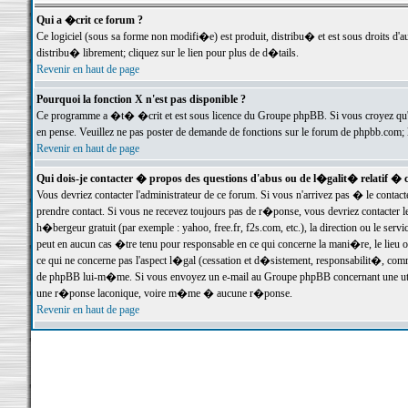
Qui a �crit ce forum ?
Ce logiciel (sous sa forme non modifi�e) est produit, distribu� et est sous droits d'a
distribu� librement; cliquez sur le lien pour plus de d�tails.
Revenir en haut de page
Pourquoi la fonction X n'est pas disponible ?
Ce programme a �t� �crit et est sous licence du Groupe phpBB. Si vous croyez qu'un
en pense. Veuillez ne pas poster de demande de fonctions sur le forum de phpbb.com; 
Revenir en haut de page
Qui dois-je contacter � propos des questions d'abus ou de l�galit� relatif � 
Vous devriez contacter l'administrateur de ce forum. Si vous n'arrivez pas � le conta
prendre contact. Si vous ne recevez toujours pas de r�ponse, vous devriez contacter 
h�bergeur gratuit (par exemple : yahoo, free.fr, f2s.com, etc.), la direction ou le se
peut en aucun cas �tre tenu pour responsable en ce qui concerne la mani�re, le lieu ou 
ce qui ne concerne pas l'aspect l�gal (cessation et d�sistement, responsabilit�, comm
de phpBB lui-m�me. Si vous envoyez un e-mail au Groupe phpBB concernant une utili
une r�ponse laconique, voire m�me � aucune r�ponse.
Revenir en haut de page