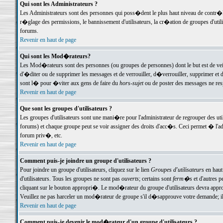
Qui sont les Administrateurs ?
Les Administrateurs sont des personnes qui poss�dent le plus haut niveau de contr�le 
r�glage des permissions, le bannissement d'utilisateurs, la cr�ation de groupes d'uti
forums.
Revenir en haut de page
Qui sont les Mod�rateurs?
Les Mod�rateurs sont des personnes (ou groupes de personnes) dont le but est de veil
d'�diter ou de supprimer les messages et de verrouiller, d�verrouiller, supprimer 
sont l� pour �viter aux gens de faire du
hors-sujet
ou de poster des messages ne res
Revenir en haut de page
Que sont les groupes d'utilisateurs ?
Les groupes d'utilisateurs sont une mani�re pour l'administrateur de regrouper des util
forums) et chaque groupe peut se voir assigner des droits d'acc�s. Ceci permet � 
forum priv�, etc.
Revenir en haut de page
Comment puis-je joindre un groupe d'utilisateurs ?
Pour joindre un groupe d'utilisateurs, cliquez sur le lien
Groupes d'utilisateurs
en haut
d'utilisateurs. Tous les groupes ne sont pas
ouverts
; certains sont
ferm�s
et d'autres p
cliquant sur le bouton appropri�. Le mod�rateur du groupe d'utilisateurs devra appro
Veuillez ne pas harceler un mod�rateur de groupe s'il d�sapprouve votre demande; il 
Revenir en haut de page
Comment puis-je devenir le mod�rateur d'un groupe d'utilisateurs ?