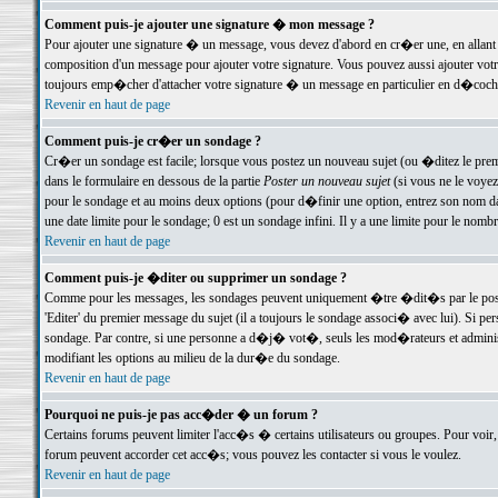
Comment puis-je ajouter une signature � mon message ?
Pour ajouter une signature � un message, vous devez d'abord en cr�er une, en allant
composition d'un message pour ajouter votre signature. Vous pouvez aussi ajouter vot
toujours emp�cher d'attacher votre signature � un message en particulier en d�cochan
Revenir en haut de page
Comment puis-je cr�er un sondage ?
Cr�er un sondage est facile; lorsque vous postez un nouveau sujet (ou �ditez le premie
dans le formulaire en dessous de la partie
Poster un nouveau sujet
(si vous ne le voyez
pour le sondage et au moins deux options (pour d�finir une option, entrez son nom d
une date limite pour le sondage; 0 est un sondage infini. Il y a une limite pour le nomb
Revenir en haut de page
Comment puis-je �diter ou supprimer un sondage ?
Comme pour les messages, les sondages peuvent uniquement �tre �dit�s par le poste
'Editer' du premier message du sujet (il a toujours le sondage associ� avec lui). Si 
sondage. Par contre, si une personne a d�j� vot�, seuls les mod�rateurs et administ
modifiant les options au milieu de la dur�e du sondage.
Revenir en haut de page
Pourquoi ne puis-je pas acc�der � un forum ?
Certains forums peuvent limiter l'acc�s � certains utilisateurs ou groupes. Pour voir, 
forum peuvent accorder cet acc�s; vous pouvez les contacter si vous le voulez.
Revenir en haut de page