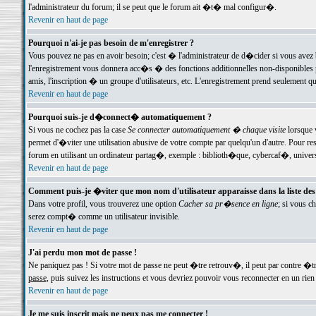
l'administrateur du forum; il se peut que le forum ait �t� mal configur�.
Revenir en haut de page
Pourquoi n'ai-je pas besoin de m'enregistrer ?
Vous pouvez ne pas en avoir besoin; c'est � l'administrateur de d�cider si vous avez 
l'enregistrement vous donnera acc�s � des fonctions additionnelles non-disponibles p
amis, l'inscription � un groupe d'utilisateurs, etc. L'enregistrement prend seulement q
Revenir en haut de page
Pourquoi suis-je d�connect� automatiquement ?
Si vous ne cochez pas la case
Se connecter automatiquement � chaque visite
lorsque 
permet d'�viter une utilisation abusive de votre compte par quelqu'un d'autre. Pour 
forum en utilisant un ordinateur partag�, exemple : biblioth�que, cybercaf�, univers
Revenir en haut de page
Comment puis-je �viter que mon nom d'utilisateur apparaisse dans la liste des u
Dans votre profil, vous trouverez une option
Cacher sa pr�sence en ligne
; si vous c
serez compt� comme un utilisateur invisible.
Revenir en haut de page
J'ai perdu mon mot de passe !
Ne paniquez pas ! Si votre mot de passe ne peut �tre retrouv�, il peut par contre �tre
passe
, puis suivez les instructions et vous devriez pouvoir vous reconnecter en un rien
Revenir en haut de page
Je me suis inscrit mais ne peux pas me connecter !