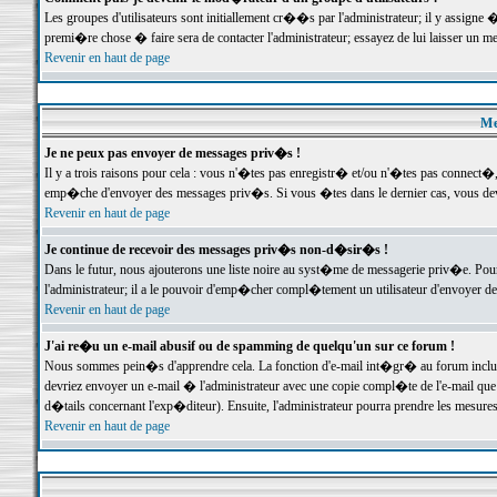
Les groupes d'utilisateurs sont initiallement cr��s par l'administrateur; il y assign
premi�re chose � faire sera de contacter l'administrateur; essayez de lui laisser un 
Revenir en haut de page
Me
Je ne peux pas envoyer de messages priv�s !
Il y a trois raisons pour cela : vous n'�tes pas enregistr� et/ou n'�tes pas connect�
emp�che d'envoyer des messages priv�s. Si vous �tes dans le dernier cas, vous devr
Revenir en haut de page
Je continue de recevoir des messages priv�s non-d�sir�s !
Dans le futur, nous ajouterons une liste noire au syst�me de messagerie priv�e. P
l'administrateur; il a le pouvoir d'emp�cher compl�tement un utilisateur d'envoyer 
Revenir en haut de page
J'ai re�u un e-mail abusif ou de spamming de quelqu'un sur ce forum !
Nous sommes pein�s d'apprendre cela. La fonction d'e-mail int�gr� au forum inclut d
devriez envoyer un e-mail � l'administrateur avec une copie compl�te de l'e-mail que v
d�tails concernant l'exp�diteur). Ensuite, l'administrateur pourra prendre les mesure
Revenir en haut de page