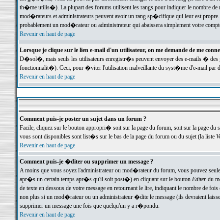
th�me utilis�). La plupart des forums utilisent les rangs pour indiquer le nombre de m
mod�rateurs et administrateurs peuvent avoir un rang sp�cifique qui leur est propre. 
probablement un mod�rateur ou administrateur qui abaissera simplement votre compte
Revenir en haut de page
Lorsque je clique sur le lien e-mail d'un utilisateur, on me demande de me conne
D�sol�, mais seuls les utilisateurs enregistr�s peuvent envoyer des e-mails � des ge
fonctionnalit�). Ceci, pour �viter l'utilisation malveillante du syst�me d'e-mail par 
Revenir en haut de page
Comment puis-je poster un sujet dans un forum ?
Facile, cliquez sur le bouton appropri� soit sur la page du forum, soit sur la page du 
vous sont disponibles sont list�s sur le bas de la page du forum ou du sujet (la liste
V
Revenir en haut de page
Comment puis-je �diter ou supprimer un message ?
A moins que vous soyez l'administrateur ou mod�rateur du forum, vous pouvez seul
apr�s un certain temps apr�s qu'il soit post�) en cliquant sur le bouton
Editer
du me
de texte en dessous de votre message en retournant le lire, indiquant le nombre de fo
non plus si un mod�rateur ou un administrateur �dite le message (ils devraient laisser
supprimer un message une fois que quelqu'un y a r�pondu.
Revenir en haut de page