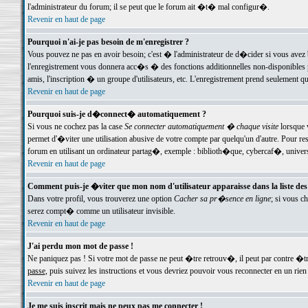
l'administrateur du forum; il se peut que le forum ait �t� mal configur�.
Revenir en haut de page
Pourquoi n'ai-je pas besoin de m'enregistrer ?
Vous pouvez ne pas en avoir besoin; c'est � l'administrateur de d�cider si vous avez 
l'enregistrement vous donnera acc�s � des fonctions additionnelles non-disponibles p
amis, l'inscription � un groupe d'utilisateurs, etc. L'enregistrement prend seulement q
Revenir en haut de page
Pourquoi suis-je d�connect� automatiquement ?
Si vous ne cochez pas la case
Se connecter automatiquement � chaque visite
lorsque 
permet d'�viter une utilisation abusive de votre compte par quelqu'un d'autre. Pour 
forum en utilisant un ordinateur partag�, exemple : biblioth�que, cybercaf�, univers
Revenir en haut de page
Comment puis-je �viter que mon nom d'utilisateur apparaisse dans la liste des u
Dans votre profil, vous trouverez une option
Cacher sa pr�sence en ligne
; si vous c
serez compt� comme un utilisateur invisible.
Revenir en haut de page
J'ai perdu mon mot de passe !
Ne paniquez pas ! Si votre mot de passe ne peut �tre retrouv�, il peut par contre �tre
passe
, puis suivez les instructions et vous devriez pouvoir vous reconnecter en un rien
Revenir en haut de page
Je me suis inscrit mais ne peux pas me connecter !