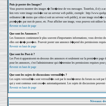
Puis-je poster des Images?
Vous pouvez montrer des images � l'int�rieur de vos messages. Toutefois, il n'y a 
lien vers votre image stock�e sur un serveur web public, exemple : http://www.quelq
ordinateur (� moins que celui-ci soit un serveur web public), ni une image stock�e su
prot�g�s par mot de passe, etc. Pour afficher une image, vous pouvez soit utiliser 
Revenir en haut de page
Que sont les Annonces ?
Les Annonces contiennent le plus souvent d'importantes informations; vous devriez d
elles ont �t� post�es. Pouvoir poster une annonce d�pend des permissions requises;
Revenir en haut de page
Que sont les Post-it ?
Les Post-it apparaissent en-dessous des annonces et seulement sur la premi�re page 
pour les annonces, c'est l'administrateur qui d�termine les permissions requises pour 
Revenir en haut de page
Que sont les sujets de discussions verrouill�s ?
Les sujets verrouill�s sont verrouill�s soit par le mod�rateur du forum ou soit par 
qui y sont contenus sont cess�s automatiquement. Les sujets de discussions peuvent 
Revenir en haut de page
Niveaux de