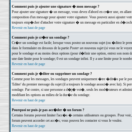
Comment puis-je ajouter une signature � mon message ?
Pour ajouter une signature � un message, vous devez d'abord en cr�er une, en allant
composition d'un message pour ajouter votre signature. Vous pouvez aussi ajouter vot
toujours emp�cher d'attacher votre signature � un message en particulier en d�cochan
Revenir en haut de page
Comment puis-je cr�er un sondage ?
Cr�er un sondage est facile; lorsque vous postez un nouveau sujet (ou �ditez le premie
dans le formulaire en dessous de la partie
Poster un nouveau sujet
(si vous ne le voyez
pour le sondage et au moins deux options (pour d�finir une option, entrez son nom d
une date limite pour le sondage; 0 est un sondage infini. Il y a une limite pour le nomb
Revenir en haut de page
Comment puis-je �diter ou supprimer un sondage ?
Comme pour les messages, les sondages peuvent uniquement �tre �dit�s par le poste
'Editer' du premier message du sujet (il a toujours le sondage associ� avec lui). Si 
sondage. Par contre, si une personne a d�j� vot�, seuls les mod�rateurs et administ
modifiant les options au milieu de la dur�e du sondage.
Revenir en haut de page
Pourquoi ne puis-je pas acc�der � un forum ?
Certains forums peuvent limiter l'acc�s � certains utilisateurs ou groupes. Pour voir, 
forum peuvent accorder cet acc�s; vous pouvez les contacter si vous le voulez.
Revenir en haut de page