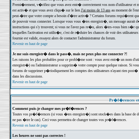
Premi�rement, v�rifiez que vous avez entr� correctement vos nom d'utilisateur et mo
est activ� et que vous avez cliqu� sur le lien
J'ai moins de 13 ans
au moment de l'enre
peut-�tre que votre compte a besoin d'�tre activ� ? Certains forums requi�rent que 
de pouvoir vous connecter. Lorsque vous vous �tes enregistr�, un message aurait d� v
instructions qui s'y trouvent; si vous ne l'avez pas re�u, alors �tes-vous bien s�r que
lesquelles l'activation est utilis�e, c'est de r�duire les chances de voir des utilis
fournie est valide, essayez alors de contacter l'administrateur du forum.
Revenir en haut de page
Je me suis enregistr� dans le pass�, mais ne peux plus me connecter ?!
Les raisons les plus probables pour ce probl�me sont : vous avez entr� un nom d'ut
enregistr�) ou l'administrateur a supprim� votre compte pour quelque raison. Si vous 
forums de supprimer p�riodiquement les comptes des utilisateurs n'ayant rien post� a
dans les discussions.
Revenir en haut de page
Pr�f�rences et
Comment puis-je changer mes pr�f�rences ?
Toutes vos pr�f�rences (si vous �tes enregistr�) sont stock�es dans la base de don
ne pas �tre le cas). Ceci vous permettra de changer toutes vos pr�f�rences.
Revenir en haut de page
Les heures ne sont pas correctes !