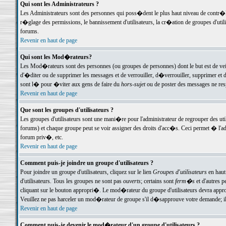
Qui sont les Administrateurs ?
Les Administrateurs sont des personnes qui poss�dent le plus haut niveau de contr�le 
r�glage des permissions, le bannissement d'utilisateurs, la cr�ation de groupes d'uti
forums.
Revenir en haut de page
Qui sont les Mod�rateurs?
Les Mod�rateurs sont des personnes (ou groupes de personnes) dont le but est de veil
d'�diter ou de supprimer les messages et de verrouiller, d�verrouiller, supprimer 
sont l� pour �viter aux gens de faire du
hors-sujet
ou de poster des messages ne res
Revenir en haut de page
Que sont les groupes d'utilisateurs ?
Les groupes d'utilisateurs sont une mani�re pour l'administrateur de regrouper des util
forums) et chaque groupe peut se voir assigner des droits d'acc�s. Ceci permet � 
forum priv�, etc.
Revenir en haut de page
Comment puis-je joindre un groupe d'utilisateurs ?
Pour joindre un groupe d'utilisateurs, cliquez sur le lien
Groupes d'utilisateurs
en haut
d'utilisateurs. Tous les groupes ne sont pas
ouverts
; certains sont
ferm�s
et d'autres p
cliquant sur le bouton appropri�. Le mod�rateur du groupe d'utilisateurs devra appro
Veuillez ne pas harceler un mod�rateur de groupe s'il d�sapprouve votre demande; il 
Revenir en haut de page
Comment puis-je devenir le mod�rateur d'un groupe d'utilisateurs ?