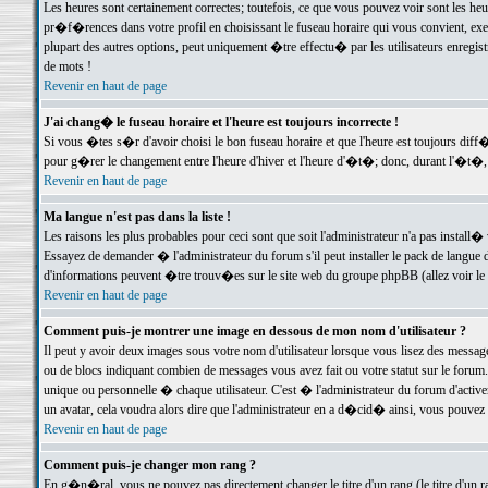
Les heures sont certainement correctes; toutefois, ce que vous pouvez voir sont les he
pr�f�rences dans votre profil en choisissant le fuseau horaire qui vous convient, exe
plupart des autres options, peut uniquement �tre effectu� par les utilisateurs enregis
de mots !
Revenir en haut de page
J'ai chang� le fuseau horaire et l'heure est toujours incorrecte !
Si vous �tes s�r d'avoir choisi le bon fuseau horaire et que l'heure est toujours d
pour g�rer le changement entre l'heure d'hiver et l'heure d'�t�; donc, durant l'�t�,
Revenir en haut de page
Ma langue n'est pas dans la liste !
Les raisons les plus probables pour ceci sont que soit l'administrateur n'a pas install�
Essayez de demander � l'administrateur du forum s'il peut installer le pack de langue d
d'informations peuvent �tre trouv�es sur le site web du groupe phpBB (allez voir le l
Revenir en haut de page
Comment puis-je montrer une image en dessous de mon nom d'utilisateur ?
Il peut y avoir deux images sous votre nom d'utilisateur lorsque vous lisez des mess
ou de blocs indiquant combien de messages vous avez fait ou votre statut sur le for
unique ou personnelle � chaque utilisateur. C'est � l'administrateur du forum d'activer
un avatar, cela voudra alors dire que l'administrateur en a d�cid� ainsi, vous pouvez
Revenir en haut de page
Comment puis-je changer mon rang ?
En g�n�ral, vous ne pouvez pas directement changer le titre d'un rang (le titre d'un ra