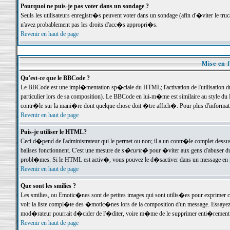
Pourquoi ne puis-je pas voter dans un sondage ?
Seuls les utilisateurs enregistr�s peuvent voter dans un sondage (afin d'�viter le tr
n'avez probablement pas les droits d'acc�s appropri�s.
Revenir en haut de page
Mise en f
Qu'est-ce que le BBCode ?
Le BBCode est une impl�mentation sp�ciale du HTML; l'activation de l'utilisation 
particulier lors de sa composition). Le BBCode en lui-m�me est similaire au style du H
contr�le sur la mani�re dont quelque chose doit �tre affich�. Pour plus d'information
Revenir en haut de page
Puis-je utiliser le HTML?
Ceci d�pend de l'administrateur qui le permet ou non; il a un contr�le complet dessu
balises fonctionnent. C'est une mesure de
s�curit�
pour �viter aux gens d'abuser du 
probl�mes. Si le HTML est activ�, vous pouvez le d�sactiver dans un message en par
Revenir en haut de page
Que sont les smilies ?
Les smilies, ou Emotic�nes sont de petites images qui sont utilis�es pour exprimer certa
voir la liste compl�te des �motic�nes lors de la composition d'un message. Essayez de 
mod�rateur pourrait d�cider de l'�diter, voire m�me de le supprimer enti�rement
Revenir en haut de page