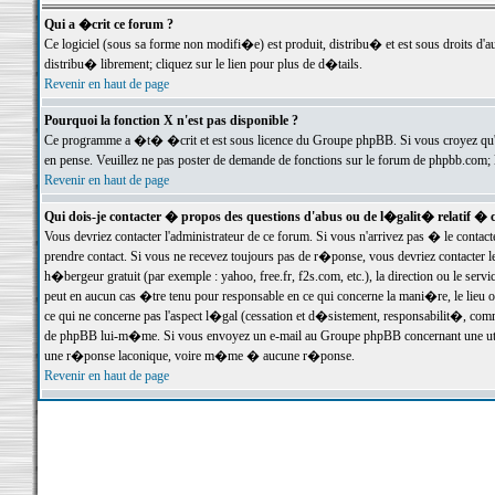
Qui a �crit ce forum ?
Ce logiciel (sous sa forme non modifi�e) est produit, distribu� et est sous droits d'a
distribu� librement; cliquez sur le lien pour plus de d�tails.
Revenir en haut de page
Pourquoi la fonction X n'est pas disponible ?
Ce programme a �t� �crit et est sous licence du Groupe phpBB. Si vous croyez qu'un
en pense. Veuillez ne pas poster de demande de fonctions sur le forum de phpbb.com; 
Revenir en haut de page
Qui dois-je contacter � propos des questions d'abus ou de l�galit� relatif � 
Vous devriez contacter l'administrateur de ce forum. Si vous n'arrivez pas � le conta
prendre contact. Si vous ne recevez toujours pas de r�ponse, vous devriez contacter 
h�bergeur gratuit (par exemple : yahoo, free.fr, f2s.com, etc.), la direction ou le se
peut en aucun cas �tre tenu pour responsable en ce qui concerne la mani�re, le lieu ou 
ce qui ne concerne pas l'aspect l�gal (cessation et d�sistement, responsabilit�, comm
de phpBB lui-m�me. Si vous envoyez un e-mail au Groupe phpBB concernant une utili
une r�ponse laconique, voire m�me � aucune r�ponse.
Revenir en haut de page