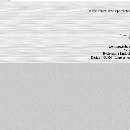
Pour soutenir le développement du
Powered b
T
www.powerboo
Vers
Rédaction :
Ludovi
Design :
Ga�l
- Logo et te
Informations :
PowerBook
-
MacBook Pro
-
i