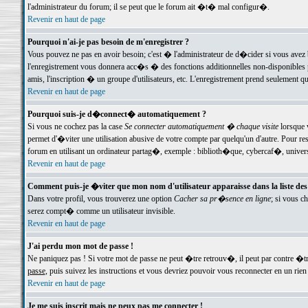
l'administrateur du forum; il se peut que le forum ait �t� mal configur�.
Revenir en haut de page
Pourquoi n'ai-je pas besoin de m'enregistrer ?
Vous pouvez ne pas en avoir besoin; c'est � l'administrateur de d�cider si vous avez 
l'enregistrement vous donnera acc�s � des fonctions additionnelles non-disponibles p
amis, l'inscription � un groupe d'utilisateurs, etc. L'enregistrement prend seulement q
Revenir en haut de page
Pourquoi suis-je d�connect� automatiquement ?
Si vous ne cochez pas la case
Se connecter automatiquement � chaque visite
lorsque 
permet d'�viter une utilisation abusive de votre compte par quelqu'un d'autre. Pour 
forum en utilisant un ordinateur partag�, exemple : biblioth�que, cybercaf�, univers
Revenir en haut de page
Comment puis-je �viter que mon nom d'utilisateur apparaisse dans la liste des u
Dans votre profil, vous trouverez une option
Cacher sa pr�sence en ligne
; si vous c
serez compt� comme un utilisateur invisible.
Revenir en haut de page
J'ai perdu mon mot de passe !
Ne paniquez pas ! Si votre mot de passe ne peut �tre retrouv�, il peut par contre �tre
passe
, puis suivez les instructions et vous devriez pouvoir vous reconnecter en un rien
Revenir en haut de page
Je me suis inscrit mais ne peux pas me connecter !