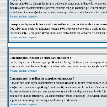
th�me utilis�). La plupart des forums utilisent les rangs pour indiquer le nombre de m
mod�rateurs et administrateurs peuvent avoir un rang sp�cifique qui leur est propre. 
probablement un mod�rateur ou administrateur qui abaissera simplement votre compte
Revenir en haut de page
Lorsque je clique sur le lien e-mail d'un utilisateur, on me demande de me conne
D�sol�, mais seuls les utilisateurs enregistr�s peuvent envoyer des e-mails � des ge
fonctionnalit�). Ceci, pour �viter l'utilisation malveillante du syst�me d'e-mail par 
Revenir en haut de page
Comment puis-je poster un sujet dans un forum ?
Facile, cliquez sur le bouton appropri� soit sur la page du forum, soit sur la page du 
vous sont disponibles sont list�s sur le bas de la page du forum ou du sujet (la liste
V
Revenir en haut de page
Comment puis-je �diter ou supprimer un message ?
A moins que vous soyez l'administrateur ou mod�rateur du forum, vous pouvez seul
apr�s un certain temps apr�s qu'il soit post�) en cliquant sur le bouton
Editer
du me
de texte en dessous de votre message en retournant le lire, indiquant le nombre de fo
non plus si un mod�rateur ou un administrateur �dite le message (ils devraient laisser
supprimer un message une fois que quelqu'un y a r�pondu.
Revenir en haut de page