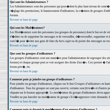
Qui sont les Administrateurs ?
Les Administrateurs sont des personnes qui poss�dent le plus haut niveau de contr�le 
r�glage des permissions, le bannissement d'utilisateurs, la cr�ation de groupes d'uti
forums.
Revenir en haut de page
Qui sont les Mod�rateurs?
Les Mod�rateurs sont des personnes (ou groupes de personnes) dont le but est de veil
d'�diter ou de supprimer les messages et de verrouiller, d�verrouiller, supprimer 
sont l� pour �viter aux gens de faire du
hors-sujet
ou de poster des messages ne res
Revenir en haut de page
Que sont les groupes d'utilisateurs ?
Les groupes d'utilisateurs sont une mani�re pour l'administrateur de regrouper des util
forums) et chaque groupe peut se voir assigner des droits d'acc�s. Ceci permet � 
forum priv�, etc.
Revenir en haut de page
Comment puis-je joindre un groupe d'utilisateurs ?
Pour joindre un groupe d'utilisateurs, cliquez sur le lien
Groupes d'utilisateurs
en haut
d'utilisateurs. Tous les groupes ne sont pas
ouverts
; certains sont
ferm�s
et d'autres p
cliquant sur le bouton appropri�. Le mod�rateur du groupe d'utilisateurs devra appro
Veuillez ne pas harceler un mod�rateur de groupe s'il d�sapprouve votre demande; il 
Revenir en haut de page
Comment puis-je devenir le mod�rateur d'un groupe d'utilisateurs ?