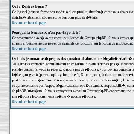
Qui a �crit ce forum ?
Ce logiciel (sous sa forme non modifi�e) est produit, distribu� et est sous droits d'a
distribu� librement; cliquez sur le lien pour plus de d�tails.
Revenir en haut de page
Pourquoi la fonction X n'est pas disponible ?
Ce programme a �t� �crit et est sous licence du Groupe phpBB. Si vous croyez qu'un
en pense. Veuillez ne pas poster de demande de fonctions sur le forum de phpbb.com; 
Revenir en haut de page
Qui dois-je contacter � propos des questions d'abus ou de l�galit� relatif � 
Vous devriez contacter l'administrateur de ce forum. Si vous n'arrivez pas � le conta
prendre contact. Si vous ne recevez toujours pas de r�ponse, vous devriez contacter 
h�bergeur gratuit (par exemple : yahoo, free.fr, f2s.com, etc.), la direction ou le se
peut en aucun cas �tre tenu pour responsable en ce qui concerne la mani�re, le lieu ou 
ce qui ne concerne pas l'aspect l�gal (cessation et d�sistement, responsabilit�, comm
de phpBB lui-m�me. Si vous envoyez un e-mail au Groupe phpBB concernant une utili
une r�ponse laconique, voire m�me � aucune r�ponse.
Revenir en haut de page