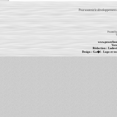
Pour soutenir le développement du
Powered b
T
www.powerboo
Vers
Rédaction :
Ludovi
Design :
Ga�l
- Logo et te
Informations :
PowerBook
-
MacBook Pro
-
i