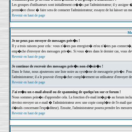
Les groupes d'utilisateurs sont initiallement cr��s par l'administrateur; il y assign
premi�re chose � faire sera de contacter l'administrateur; essayez de lui laisser un 
Revenir en haut de page
Me
Je ne peux pas envoyer de messages priv�s !
Il y a trois raisons pour cela : vous n'�tes pas enregistr� et/ou n'�tes pas connect�
emp�che d'envoyer des messages priv�s. Si vous �tes dans le dernier cas, vous devr
Revenir en haut de page
Je continue de recevoir des messages priv�s non-d�sir�s !
Dans le futur, nous ajouterons une liste noire au syst�me de messagerie priv�e. P
l'administrateur; il a le pouvoir d'emp�cher compl�tement un utilisateur d'envoyer 
Revenir en haut de page
J'ai re�u un e-mail abusif ou de spamming de quelqu'un sur ce forum !
Nous sommes pein�s d'apprendre cela. La fonction d'e-mail int�gr� au forum inclut d
devriez envoyer un e-mail � l'administrateur avec une copie compl�te de l'e-mail que v
d�tails concernant l'exp�diteur). Ensuite, l'administrateur pourra prendre les mesure
Revenir en haut de page