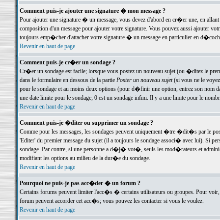
Comment puis-je ajouter une signature � mon message ?
Pour ajouter une signature � un message, vous devez d'abord en cr�er une, en allant
composition d'un message pour ajouter votre signature. Vous pouvez aussi ajouter vot
toujours emp�cher d'attacher votre signature � un message en particulier en d�cochan
Revenir en haut de page
Comment puis-je cr�er un sondage ?
Cr�er un sondage est facile; lorsque vous postez un nouveau sujet (ou �ditez le premie
dans le formulaire en dessous de la partie
Poster un nouveau sujet
(si vous ne le voyez
pour le sondage et au moins deux options (pour d�finir une option, entrez son nom d
une date limite pour le sondage; 0 est un sondage infini. Il y a une limite pour le nomb
Revenir en haut de page
Comment puis-je �diter ou supprimer un sondage ?
Comme pour les messages, les sondages peuvent uniquement �tre �dit�s par le poste
'Editer' du premier message du sujet (il a toujours le sondage associ� avec lui). Si 
sondage. Par contre, si une personne a d�j� vot�, seuls les mod�rateurs et administ
modifiant les options au milieu de la dur�e du sondage.
Revenir en haut de page
Pourquoi ne puis-je pas acc�der � un forum ?
Certains forums peuvent limiter l'acc�s � certains utilisateurs ou groupes. Pour voir, 
forum peuvent accorder cet acc�s; vous pouvez les contacter si vous le voulez.
Revenir en haut de page