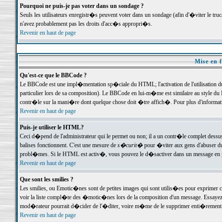
Pourquoi ne puis-je pas voter dans un sondage ?
Seuls les utilisateurs enregistr�s peuvent voter dans un sondage (afin d'�viter le tr
n'avez probablement pas les droits d'acc�s appropri�s.
Revenir en haut de page
Mise en f
Qu'est-ce que le BBCode ?
Le BBCode est une impl�mentation sp�ciale du HTML; l'activation de l'utilisation 
particulier lors de sa composition). Le BBCode en lui-m�me est similaire au style du H
contr�le sur la mani�re dont quelque chose doit �tre affich�. Pour plus d'information
Revenir en haut de page
Puis-je utiliser le HTML?
Ceci d�pend de l'administrateur qui le permet ou non; il a un contr�le complet dessu
balises fonctionnent. C'est une mesure de
s�curit�
pour �viter aux gens d'abuser du 
probl�mes. Si le HTML est activ�, vous pouvez le d�sactiver dans un message en par
Revenir en haut de page
Que sont les smilies ?
Les smilies, ou Emotic�nes sont de petites images qui sont utilis�es pour exprimer certa
voir la liste compl�te des �motic�nes lors de la composition d'un message. Essayez de 
mod�rateur pourrait d�cider de l'�diter, voire m�me de le supprimer enti�rement
Revenir en haut de page