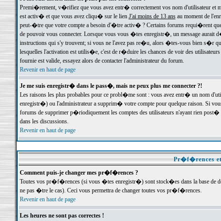
Premi�rement, v�rifiez que vous avez entr� correctement vos nom d'utilisateur et mo
est activ� et que vous avez cliqu� sur le lien
J'ai moins de 13 ans
au moment de l'enre
peut-�tre que votre compte a besoin d'�tre activ� ? Certains forums requi�rent que 
de pouvoir vous connecter. Lorsque vous vous �tes enregistr�, un message aurait d� v
instructions qui s'y trouvent; si vous ne l'avez pas re�u, alors �tes-vous bien s�r que
lesquelles l'activation est utilis�e, c'est de r�duire les chances de voir des utilis
fournie est valide, essayez alors de contacter l'administrateur du forum.
Revenir en haut de page
Je me suis enregistr� dans le pass�, mais ne peux plus me connecter ?!
Les raisons les plus probables pour ce probl�me sont : vous avez entr� un nom d'ut
enregistr�) ou l'administrateur a supprim� votre compte pour quelque raison. Si vous 
forums de supprimer p�riodiquement les comptes des utilisateurs n'ayant rien post� a
dans les discussions.
Revenir en haut de page
Pr�f�rences et
Comment puis-je changer mes pr�f�rences ?
Toutes vos pr�f�rences (si vous �tes enregistr�) sont stock�es dans la base de don
ne pas �tre le cas). Ceci vous permettra de changer toutes vos pr�f�rences.
Revenir en haut de page
Les heures ne sont pas correctes !