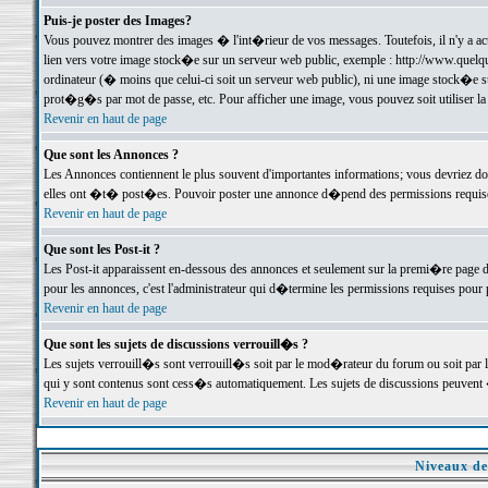
Puis-je poster des Images?
Vous pouvez montrer des images � l'int�rieur de vos messages. Toutefois, il n'y a 
lien vers votre image stock�e sur un serveur web public, exemple : http://www.quelq
ordinateur (� moins que celui-ci soit un serveur web public), ni une image stock�e su
prot�g�s par mot de passe, etc. Pour afficher une image, vous pouvez soit utiliser 
Revenir en haut de page
Que sont les Annonces ?
Les Annonces contiennent le plus souvent d'importantes informations; vous devriez d
elles ont �t� post�es. Pouvoir poster une annonce d�pend des permissions requises;
Revenir en haut de page
Que sont les Post-it ?
Les Post-it apparaissent en-dessous des annonces et seulement sur la premi�re page 
pour les annonces, c'est l'administrateur qui d�termine les permissions requises pour 
Revenir en haut de page
Que sont les sujets de discussions verrouill�s ?
Les sujets verrouill�s sont verrouill�s soit par le mod�rateur du forum ou soit par 
qui y sont contenus sont cess�s automatiquement. Les sujets de discussions peuvent 
Revenir en haut de page
Niveaux de