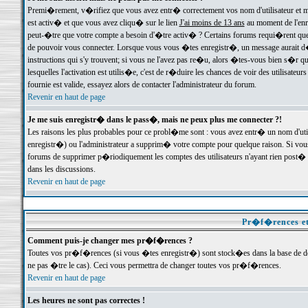
Premi�rement, v�rifiez que vous avez entr� correctement vos nom d'utilisateur et mo
est activ� et que vous avez cliqu� sur le lien
J'ai moins de 13 ans
au moment de l'enre
peut-�tre que votre compte a besoin d'�tre activ� ? Certains forums requi�rent que 
de pouvoir vous connecter. Lorsque vous vous �tes enregistr�, un message aurait d� v
instructions qui s'y trouvent; si vous ne l'avez pas re�u, alors �tes-vous bien s�r que
lesquelles l'activation est utilis�e, c'est de r�duire les chances de voir des utilis
fournie est valide, essayez alors de contacter l'administrateur du forum.
Revenir en haut de page
Je me suis enregistr� dans le pass�, mais ne peux plus me connecter ?!
Les raisons les plus probables pour ce probl�me sont : vous avez entr� un nom d'ut
enregistr�) ou l'administrateur a supprim� votre compte pour quelque raison. Si vous 
forums de supprimer p�riodiquement les comptes des utilisateurs n'ayant rien post� a
dans les discussions.
Revenir en haut de page
Pr�f�rences et
Comment puis-je changer mes pr�f�rences ?
Toutes vos pr�f�rences (si vous �tes enregistr�) sont stock�es dans la base de don
ne pas �tre le cas). Ceci vous permettra de changer toutes vos pr�f�rences.
Revenir en haut de page
Les heures ne sont pas correctes !