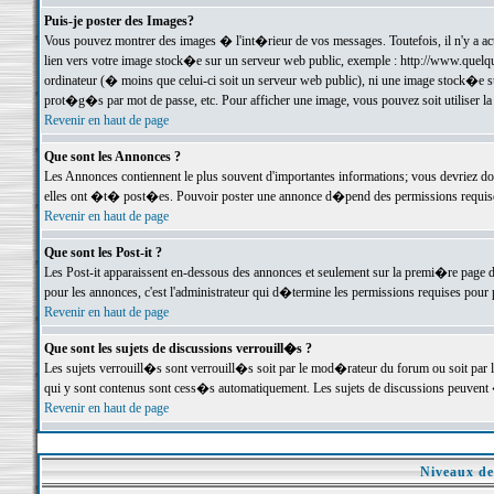
Puis-je poster des Images?
Vous pouvez montrer des images � l'int�rieur de vos messages. Toutefois, il n'y a 
lien vers votre image stock�e sur un serveur web public, exemple : http://www.quelq
ordinateur (� moins que celui-ci soit un serveur web public), ni une image stock�e su
prot�g�s par mot de passe, etc. Pour afficher une image, vous pouvez soit utiliser 
Revenir en haut de page
Que sont les Annonces ?
Les Annonces contiennent le plus souvent d'importantes informations; vous devriez d
elles ont �t� post�es. Pouvoir poster une annonce d�pend des permissions requises;
Revenir en haut de page
Que sont les Post-it ?
Les Post-it apparaissent en-dessous des annonces et seulement sur la premi�re page 
pour les annonces, c'est l'administrateur qui d�termine les permissions requises pour 
Revenir en haut de page
Que sont les sujets de discussions verrouill�s ?
Les sujets verrouill�s sont verrouill�s soit par le mod�rateur du forum ou soit par 
qui y sont contenus sont cess�s automatiquement. Les sujets de discussions peuvent 
Revenir en haut de page
Niveaux de