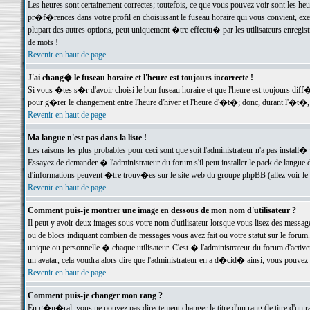
Les heures sont certainement correctes; toutefois, ce que vous pouvez voir sont les he
pr�f�rences dans votre profil en choisissant le fuseau horaire qui vous convient, exe
plupart des autres options, peut uniquement �tre effectu� par les utilisateurs enregis
de mots !
Revenir en haut de page
J'ai chang� le fuseau horaire et l'heure est toujours incorrecte !
Si vous �tes s�r d'avoir choisi le bon fuseau horaire et que l'heure est toujours d
pour g�rer le changement entre l'heure d'hiver et l'heure d'�t�; donc, durant l'�t�,
Revenir en haut de page
Ma langue n'est pas dans la liste !
Les raisons les plus probables pour ceci sont que soit l'administrateur n'a pas install�
Essayez de demander � l'administrateur du forum s'il peut installer le pack de langue d
d'informations peuvent �tre trouv�es sur le site web du groupe phpBB (allez voir le l
Revenir en haut de page
Comment puis-je montrer une image en dessous de mon nom d'utilisateur ?
Il peut y avoir deux images sous votre nom d'utilisateur lorsque vous lisez des mess
ou de blocs indiquant combien de messages vous avez fait ou votre statut sur le for
unique ou personnelle � chaque utilisateur. C'est � l'administrateur du forum d'activer
un avatar, cela voudra alors dire que l'administrateur en a d�cid� ainsi, vous pouvez
Revenir en haut de page
Comment puis-je changer mon rang ?
En g�n�ral, vous ne pouvez pas directement changer le titre d'un rang (le titre d'un ra