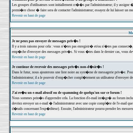
Les groupes d'utilisateurs sont initiallement cr��s par l'administrateur; il y assign
premi�re chose � faire sera de contacter l'administrateur; essayez de lui laisser un 
Revenir en haut de page
Me
Je ne peux pas envoyer de messages priv�s !
Il y a trois raisons pour cela : vous n'�tes pas enregistr� et/ou n'�tes pas connect�
emp�che d'envoyer des messages priv�s. Si vous �tes dans le dernier cas, vous devr
Revenir en haut de page
Je continue de recevoir des messages priv�s non-d�sir�s !
Dans le futur, nous ajouterons une liste noire au syst�me de messagerie priv�e. P
l'administrateur; il a le pouvoir d'emp�cher compl�tement un utilisateur d'envoyer 
Revenir en haut de page
J'ai re�u un e-mail abusif ou de spamming de quelqu'un sur ce forum !
Nous sommes pein�s d'apprendre cela. La fonction d'e-mail int�gr� au forum inclut d
devriez envoyer un e-mail � l'administrateur avec une copie compl�te de l'e-mail que v
d�tails concernant l'exp�diteur). Ensuite, l'administrateur pourra prendre les mesure
Revenir en haut de page