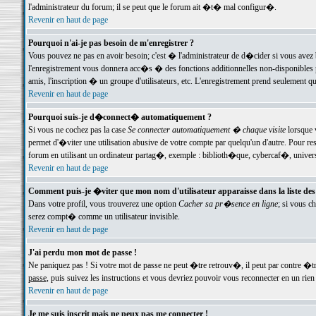
l'administrateur du forum; il se peut que le forum ait �t� mal configur�.
Revenir en haut de page
Pourquoi n'ai-je pas besoin de m'enregistrer ?
Vous pouvez ne pas en avoir besoin; c'est � l'administrateur de d�cider si vous avez 
l'enregistrement vous donnera acc�s � des fonctions additionnelles non-disponibles p
amis, l'inscription � un groupe d'utilisateurs, etc. L'enregistrement prend seulement q
Revenir en haut de page
Pourquoi suis-je d�connect� automatiquement ?
Si vous ne cochez pas la case
Se connecter automatiquement � chaque visite
lorsque 
permet d'�viter une utilisation abusive de votre compte par quelqu'un d'autre. Pour 
forum en utilisant un ordinateur partag�, exemple : biblioth�que, cybercaf�, univers
Revenir en haut de page
Comment puis-je �viter que mon nom d'utilisateur apparaisse dans la liste des u
Dans votre profil, vous trouverez une option
Cacher sa pr�sence en ligne
; si vous c
serez compt� comme un utilisateur invisible.
Revenir en haut de page
J'ai perdu mon mot de passe !
Ne paniquez pas ! Si votre mot de passe ne peut �tre retrouv�, il peut par contre �tre
passe
, puis suivez les instructions et vous devriez pouvoir vous reconnecter en un rien
Revenir en haut de page
Je me suis inscrit mais ne peux pas me connecter !