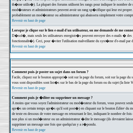
th�me utilis�). La plupart des forums utilisent les rangs pour indiquer le nombre de m
mod�rateurs et administrateurs peuvent avoir un rang sp�cifique qui leur est propre. 
probablement un mod�rateur ou administrateur qui abaissera simplement votre compte
Revenir en haut de page
Lorsque je clique sur le lien e-mail d'un utilisateur, on me demande de me conne
D�sol�, mais seuls les utilisateurs enregistr�s peuvent envoyer des e-mails � des ge
fonctionnalit�). Ceci, pour �viter l'utilisation malveillante du syst�me d'e-mail par 
Revenir en haut de page
Comment puis-je poster un sujet dans un forum ?
Facile, cliquez sur le bouton appropri� soit sur la page du forum, soit sur la page du 
vous sont disponibles sont list�s sur le bas de la page du forum ou du sujet (la liste
V
Revenir en haut de page
Comment puis-je �diter ou supprimer un message ?
A moins que vous soyez l'administrateur ou mod�rateur du forum, vous pouvez seul
apr�s un certain temps apr�s qu'il soit post�) en cliquant sur le bouton
Editer
du me
de texte en dessous de votre message en retournant le lire, indiquant le nombre de fo
non plus si un mod�rateur ou un administrateur �dite le message (ils devraient laisser
supprimer un message une fois que quelqu'un y a r�pondu.
Revenir en haut de page