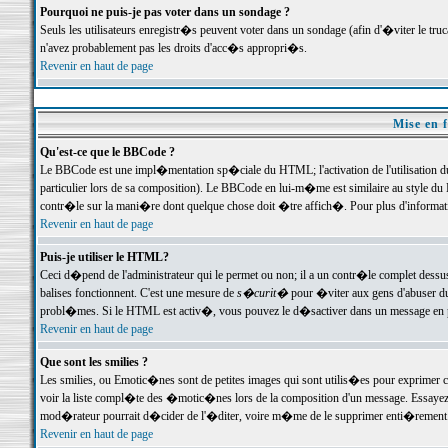
Pourquoi ne puis-je pas voter dans un sondage ?
Seuls les utilisateurs enregistr�s peuvent voter dans un sondage (afin d'�viter le tr
n'avez probablement pas les droits d'acc�s appropri�s.
Revenir en haut de page
Mise en f
Qu'est-ce que le BBCode ?
Le BBCode est une impl�mentation sp�ciale du HTML; l'activation de l'utilisation 
particulier lors de sa composition). Le BBCode en lui-m�me est similaire au style du H
contr�le sur la mani�re dont quelque chose doit �tre affich�. Pour plus d'information
Revenir en haut de page
Puis-je utiliser le HTML?
Ceci d�pend de l'administrateur qui le permet ou non; il a un contr�le complet dessu
balises fonctionnent. C'est une mesure de
s�curit�
pour �viter aux gens d'abuser du 
probl�mes. Si le HTML est activ�, vous pouvez le d�sactiver dans un message en par
Revenir en haut de page
Que sont les smilies ?
Les smilies, ou Emotic�nes sont de petites images qui sont utilis�es pour exprimer certa
voir la liste compl�te des �motic�nes lors de la composition d'un message. Essayez de 
mod�rateur pourrait d�cider de l'�diter, voire m�me de le supprimer enti�rement
Revenir en haut de page