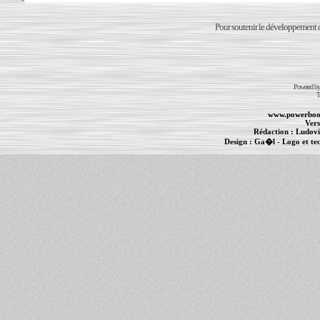
Pour soutenir le développement du
Powered b
T
www.powerboo
Vers
Rédaction :
Ludovi
Design :
Ga�l
- Logo et te
Informations :
PowerBook
-
MacBook Pro
-
i