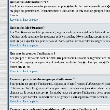
Qui sont les Administrateurs ?
Les Administrateurs sont des personnes qui poss�dent le plus haut niveau de contr�le 
r�glage des permissions, le bannissement d'utilisateurs, la cr�ation de groupes d'uti
forums.
Revenir en haut de page
Qui sont les Mod�rateurs?
Les Mod�rateurs sont des personnes (ou groupes de personnes) dont le but est de veil
d'�diter ou de supprimer les messages et de verrouiller, d�verrouiller, supprimer 
sont l� pour �viter aux gens de faire du
hors-sujet
ou de poster des messages ne res
Revenir en haut de page
Que sont les groupes d'utilisateurs ?
Les groupes d'utilisateurs sont une mani�re pour l'administrateur de regrouper des util
forums) et chaque groupe peut se voir assigner des droits d'acc�s. Ceci permet � 
forum priv�, etc.
Revenir en haut de page
Comment puis-je joindre un groupe d'utilisateurs ?
Pour joindre un groupe d'utilisateurs, cliquez sur le lien
Groupes d'utilisateurs
en haut
d'utilisateurs. Tous les groupes ne sont pas
ouverts
; certains sont
ferm�s
et d'autres p
cliquant sur le bouton appropri�. Le mod�rateur du groupe d'utilisateurs devra appro
Veuillez ne pas harceler un mod�rateur de groupe s'il d�sapprouve votre demande; il 
Revenir en haut de page
Comment puis-je devenir le mod�rateur d'un groupe d'utilisateurs ?