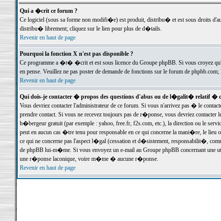
Qui a �crit ce forum ?
Ce logiciel (sous sa forme non modifi�e) est produit, distribu� et est sous droits d'a
distribu� librement; cliquez sur le lien pour plus de d�tails.
Revenir en haut de page
Pourquoi la fonction X n'est pas disponible ?
Ce programme a �t� �crit et est sous licence du Groupe phpBB. Si vous croyez qu'un
en pense. Veuillez ne pas poster de demande de fonctions sur le forum de phpbb.com; 
Revenir en haut de page
Qui dois-je contacter � propos des questions d'abus ou de l�galit� relatif � 
Vous devriez contacter l'administrateur de ce forum. Si vous n'arrivez pas � le conta
prendre contact. Si vous ne recevez toujours pas de r�ponse, vous devriez contacter 
h�bergeur gratuit (par exemple : yahoo, free.fr, f2s.com, etc.), la direction ou le se
peut en aucun cas �tre tenu pour responsable en ce qui concerne la mani�re, le lieu ou 
ce qui ne concerne pas l'aspect l�gal (cessation et d�sistement, responsabilit�, comm
de phpBB lui-m�me. Si vous envoyez un e-mail au Groupe phpBB concernant une utili
une r�ponse laconique, voire m�me � aucune r�ponse.
Revenir en haut de page