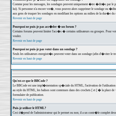
Comme pour les messages, les sondages peuvent uniquement �tre �dit�s par le poste
lui). Si personne n'a encore vot�, vous pouvez alors supprimer le sondage ou �dite
aux gens de truquer les sondages en modifiant les options au milieu de la dur�e du
Revenir en haut de page
Pourquoi ne puis-je pas acc�der � un forum ?
Certains forums peuvent limiter l'acc�s � certains utilisateurs ou groupes. Pour voi
voulez.
Revenir en haut de page
Pourquoi ne puis-je pas voter dans un sondage ?
Seuls les utilisateurs enregistr�s peuvent voter dans un sondage (afin d'�viter le 
Revenir en haut de page
Qu'est-ce que le BBCode ?
Le BBCode est une impl�mentation sp�ciale du HTML; l'activation de l'utilisation
au style du HTML; les balises sont contenues dans des crochets [ et ] � la place de 
formulaire de publication.
Revenir en haut de page
Puis-je utiliser le HTML?
Ceci d�pend de l'administrateur qui le permet ou non; il a un contr�le complet des