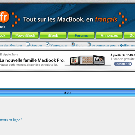
ade !
général
-
Aller au menu de la rubrique
ook
PowerBook
iBook
Forums
Annonces
Do
ste des Membres
Groupes
S'enregistrer
Profil
Se connecter pour v�rifier se
Aide
teurs en ligne ?