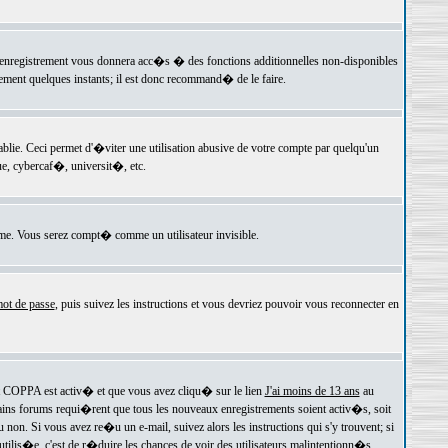
 l'enregistrement vous donnera acc�s � des fonctions additionnelles non-disponibles
lement quelques instants; il est donc recommand� de le faire.
e. Ceci permet d'�viter une utilisation abusive de votre compte par quelqu'un
e, cybercaf�, universit�, etc.
e. Vous serez compt� comme un utilisateur invisible.
ot de passe
, puis suivez les instructions et vous devriez pouvoir vous reconnecter en
rt COPPA est activ� et que vous avez cliqu� sur le lien
J'ai moins de 13 ans
au
tains forums requi�rent que tous les nouveaux enregistrements soient activ�s, soit
on. Si vous avez re�u un e-mail, suivez alors les instructions qui s'y trouvent; si
 utilis�e, c'est de r�duire les chances de voir des utilisateurs malintentionn�s