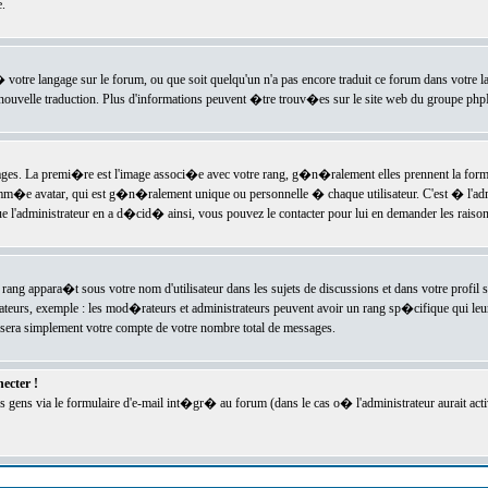
.
l� votre langage sur le forum, ou que soit quelqu'un n'a pas encore traduit ce forum dans votre 
e nouvelle traduction. Plus d'informations peuvent �tre trouv�es sur le site web du groupe phpBB
ssages. La premi�re est l'image associ�e avec votre rang, g�n�ralement elles prennent la form
omm�e avatar, qui est g�n�ralement unique ou personnelle � chaque utilisateur. C'est � l'admin
 que l'administrateur en a d�cid� ainsi, vous pouvez le contacter pour lui en demander les rais
rang appara�t sous votre nom d'utilisateur dans les sujets de discussions et dans votre profil s
teurs, exemple : les mod�rateurs et administrateurs peuvent avoir un rang sp�cifique qui leur 
sera simplement votre compte de votre nombre total de messages.
ecter !
gens via le formulaire d'e-mail int�gr� au forum (dans le cas o� l'administrateur aurait acti