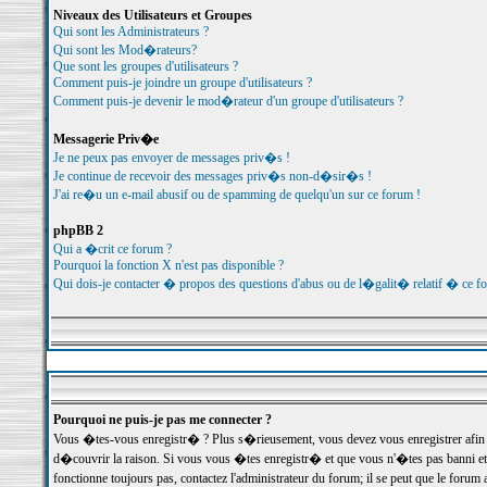
Niveaux des Utilisateurs et Groupes
Qui sont les Administrateurs ?
Qui sont les Mod�rateurs?
Que sont les groupes d'utilisateurs ?
Comment puis-je joindre un groupe d'utilisateurs ?
Comment puis-je devenir le mod�rateur d'un groupe d'utilisateurs ?
Messagerie Priv�e
Je ne peux pas envoyer de messages priv�s !
Je continue de recevoir des messages priv�s non-d�sir�s !
J'ai re�u un e-mail abusif ou de spamming de quelqu'un sur ce forum !
phpBB 2
Qui a �crit ce forum ?
Pourquoi la fonction X n'est pas disponible ?
Qui dois-je contacter � propos des questions d'abus ou de l�galit� relatif � ce f
Pourquoi ne puis-je pas me connecter ?
Vous �tes-vous enregistr� ? Plus s�rieusement, vous devez vous enregistrer afin d
d�couvrir la raison. Si vous vous �tes enregistr� et que vous n'�tes pas banni et
fonctionne toujours pas, contactez l'administrateur du forum; il se peut que le for