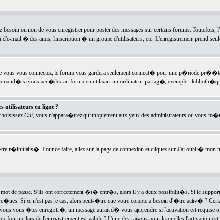
ez besoin ou non de vous enregistrer pour poster des messages sur certains forums. Toutefois,
i d'e-mail � des amis, l'inscription � un groupe d'utilisateurs, etc. L'enregistrement prend seu
e vous vous connectez, le forum vous gardera seulement connect� pour une p�riode pr��tabli
ecommand� si vous acc�dez au forum en utilisant un ordinateur partag�, exemple : biblioth�qu
 utilisateurs en ligne ?
 choisissez
Oui
, vous n'appara�trez qu'uniquement aux yeux des administrateurs ou vous-m�m
re r�initialis�. Pour ce faire, allez sur la page de connexion et cliquez sur
J'ai oubli� mon m
mot de passe. S'ils ont correctement �t� entr�s, alors il y a deux possibilit�s. Si le suppo
 re�ues. Si ce n'est pas le cas, alors peut-�tre que votre compte a besoin d'�tre activ� ? Cer
ous vous �tes enregistr�, un message aurait d� vous apprendre si l'activation est requise ou n
fournie lors de l'enregistrement est valide ? L'une des raisons pour lesquelles l'activation est