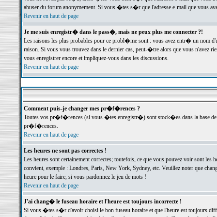
abuser du forum anonymement. Si vous �tes s�r que l'adresse e-mail que vous avez f
Revenir en haut de page
Je me suis enregistr� dans le pass�, mais ne peux plus me connecter ?!
Les raisons les plus probables pour ce probl�me sont : vous avez entr� un nom d'
raison. Si vous vous trouvez dans le dernier cas, peut-�tre alors que vous n'avez ri
vous enregistrer encore et impliquez-vous dans les discussions.
Revenir en haut de page
Comment puis-je changer mes pr�f�rences ?
Toutes vos pr�f�rences (si vous �tes enregistr�) sont stock�es dans la base de d
pr�f�rences.
Revenir en haut de page
Les heures ne sont pas correctes !
Les heures sont certainement correctes; toutefois, ce que vous pouvez voir sont les 
convient, exemple : Londres, Paris, New York, Sydney, etc. Veuillez noter que chang
heure pour le faire, si vous pardonnez le jeu de mots !
Revenir en haut de page
J'ai chang� le fuseau horaire et l'heure est toujours incorrecte !
Si vous �tes s�r d'avoir choisi le bon fuseau horaire et que l'heure est toujours 