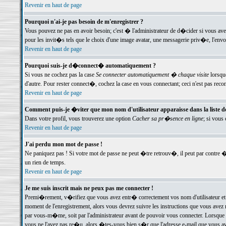
Revenir en haut de page
Pourquoi n'ai-je pas besoin de m'enregistrer ?
Vous pouvez ne pas en avoir besoin; c'est � l'administrateur de d�cider si vous av
pour les invit�s tels que le choix d'une image avatar, une messagerie priv�e, l'envo
Revenir en haut de page
Pourquoi suis-je d�connect� automatiquement ?
Si vous ne cochez pas la case
Se connecter automatiquement � chaque visite
lorsqu
d'autre. Pour rester connect�, cochez la case en vous connectant; ceci n'est pas r
Revenir en haut de page
Comment puis-je �viter que mon nom d'utilisateur apparaisse dans la liste des
Dans votre profil, vous trouverez une option
Cacher sa pr�sence en ligne
; si vous
Revenir en haut de page
J'ai perdu mon mot de passe !
Ne paniquez pas ! Si votre mot de passe ne peut �tre retrouv�, il peut par contre �t
un rien de temps.
Revenir en haut de page
Je me suis inscrit mais ne peux pas me connecter !
Premi�rement, v�rifiez que vous avez entr� correctement vos nom d'utilisateur et 
moment de l'enregistrement, alors vous devrez suivre les instructions que vous avez
par vous-m�me, soit par l'administrateur avant de pouvoir vous connecter. Lorsque v
vous ne l'avez pas re�u, alors �tes-vous bien s�r que l'adresse e-mail que vous avez 