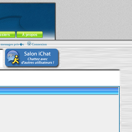
ssiers
À propos
s messages priv�s
Connexion