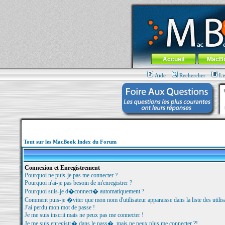
MacBook-fr.com : 100% Apple... 100% nom
Aller au contenu
-
Aller au menu 
Menu général
Accueil
MacB
Aide
Rechercher
Li
Tout sur les MacBook Index du Forum
Connexion et Enregistrement
Pourquoi ne puis-je pas me connecter ?
Pourquoi n'ai-je pas besoin de m'enregistrer ?
Pourquoi suis-je d�connect� automatiquement ?
Comment puis-je �viter que mon nom d'utilisateur apparaisse dans la liste des utilisa
J'ai perdu mon mot de passe !
Je me suis inscrit mais ne peux pas me connecter !
Je me suis enregistr� dans le pass�, mais ne peux plus me connecter ?!