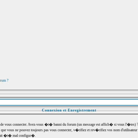
orum ?
Connexion et Enregistrement
e vous connecter. Avez-vous �t� banni du forum (un message est affich� si vous l'�tes) ? Si
 que vous ne pouvez toujours pas vous connecter, v�rifiez et rev�rifiez vos nom d'utilisateu
um ait �t� mal configur�.