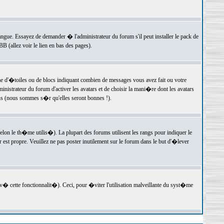
langue. Essayez de demander � l'administrateur du forum s'il peut installer le pack de
 (allez voir le lien en bas des pages).
e d'�toiles ou de blocs indiquant combien de messages vous avez fait ou votre
istrateur du forum d'activer les avatars et de choisir la mani�re dont les avatars
ons (nous sommes s�r qu'elles seront bonnes !).
elon le th�me utilis�). La plupart des forums utilisent les rangs pour indiquer le
est propre. Veuillez ne pas poster inutilement sur le forum dans le but d'�lever
v� cette fonctionnalit�). Ceci, pour �viter l'utilisation malveillante du syst�me