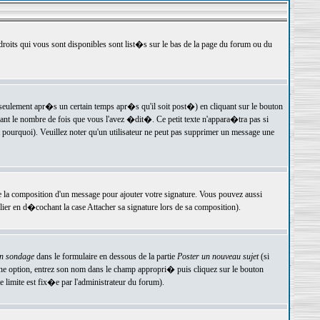
 droits qui vous sont disponibles sont list�s sur le bas de la page du forum ou du
ulement apr�s un certain temps apr�s qu'il soit post�) en cliquant sur le bouton
t le nombre de fois que vous l'avez �dit�. Ce petit texte n'appara�tra pas si
pourquoi). Veuillez noter qu'un utilisateur ne peut pas supprimer un message une
e la composition d'un message pour ajouter votre signature. Vous pouvez aussi
er en d�cochant la case Attacher sa signature lors de sa composition).
un sondage
dans le formulaire en dessous de la partie
Poster un nouveau sujet
(si
une option, entrez son nom dans le champ appropri� puis cliquez sur le bouton
 limite est fix�e par l'administrateur du forum).