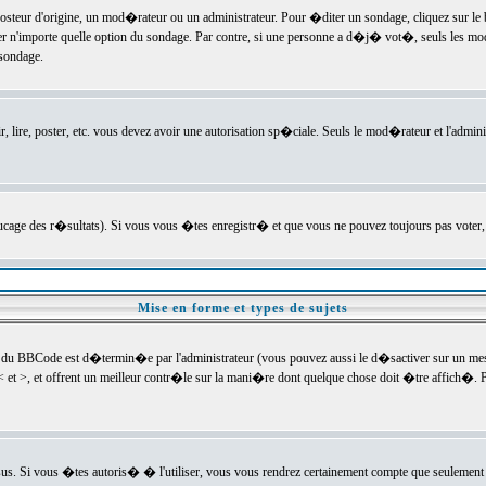
ur d'origine, un mod�rateur ou un administrateur. Pour �diter un sondage, cliquez sur le bou
r n'importe quelle option du sondage. Par contre, si une personne a d�j� vot�, seuls les mod
 sondage.
r, lire, poster, etc. vous devez avoir une autorisation sp�ciale. Seuls le mod�rateur et l'admin
trucage des r�sultats). Si vous vous �tes enregistr� et que vous ne pouvez toujours pas voter
Mise en forme et types de sujets
 du BBCode est d�termin�e par l'administrateur (vous pouvez aussi le d�sactiver sur un mess
< et >, et offrent un meilleur contr�le sur la mani�re dont quelque chose doit �tre affich�. Po
sus. Si vous �tes autoris� � l'utiliser, vous vous rendrez certainement compte que seulement 