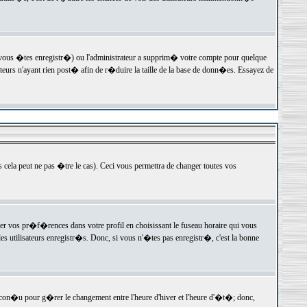
 vous �tes enregistr�) ou l'administrateur a supprim� votre compte pour quelque
teurs n'ayant rien post� afin de r�duire la taille de la base de donn�es. Essayez de
ela peut ne pas �tre le cas). Ceci vous permettra de changer toutes vos
ger vos pr�f�rences dans votre profil en choisissant le fuseau horaire qui vous
es utilisateurs enregistr�s. Donc, si vous n'�tes pas enregistr�, c'est la bonne
 con�u pour g�rer le changement entre l'heure d'hiver et l'heure d'�t�; donc,