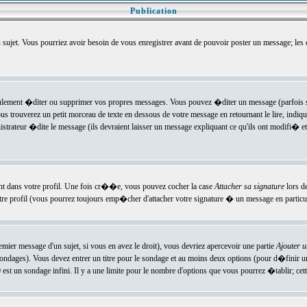
Publication
u sujet. Vous pourriez avoir besoin de vous enregistrer avant de pouvoir poster un message; les
ement �diter ou supprimer vos propres messages. Vous pouvez �diter un message (parfois se
verez un petit morceau de texte en dessous de votre message en retournant le lire, indiquan
ateur �dite le message (ils devraient laisser un message expliquant ce qu'ils ont modifi� et 
nt dans votre profil. Une fois cr��e, vous pouvez cocher la case
Attacher sa signature
lors d
e profil (vous pourrez toujours emp�cher d'attacher votre signature � un message en particuli
ier message d'un sujet, si vous en avez le droit), vous devriez apercevoir une partie
Ajouter 
sondages). Vous devez entrer un titre pour le sondage et au moins deux options (pour d�finir 
t un sondage infini. Il y a une limite pour le nombre d'options que vous pourrez �tablir; cette