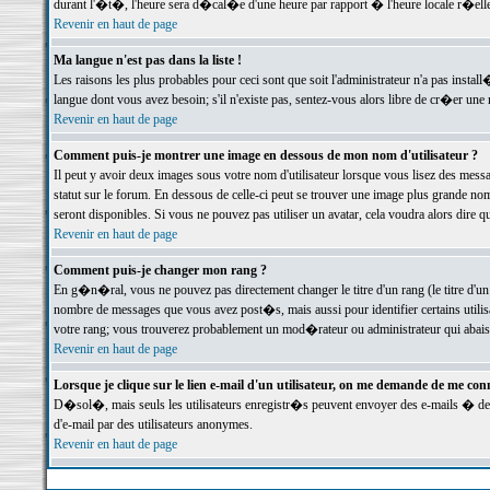
durant l'�t�, l'heure sera d�cal�e d'une heure par rapport � l'heure locale r�elle
Revenir en haut de page
Ma langue n'est pas dans la liste !
Les raisons les plus probables pour ceci sont que soit l'administrateur n'a pas instal
langue dont vous avez besoin; s'il n'existe pas, sentez-vous alors libre de cr�er un
Revenir en haut de page
Comment puis-je montrer une image en dessous de mon nom d'utilisateur ?
Il peut y avoir deux images sous votre nom d'utilisateur lorsque vous lisez des me
statut sur le forum. En dessous de celle-ci peut se trouver une image plus grande n
seront disponibles. Si vous ne pouvez pas utiliser un avatar, cela voudra alors dire
Revenir en haut de page
Comment puis-je changer mon rang ?
En g�n�ral, vous ne pouvez pas directement changer le titre d'un rang (le titre d'un 
nombre de messages que vous avez post�s, mais aussi pour identifier certains utilisa
votre rang; vous trouverez probablement un mod�rateur ou administrateur qui abais
Revenir en haut de page
Lorsque je clique sur le lien e-mail d'un utilisateur, on me demande de me conn
D�sol�, mais seuls les utilisateurs enregistr�s peuvent envoyer des e-mails � des 
d'e-mail par des utilisateurs anonymes.
Revenir en haut de page