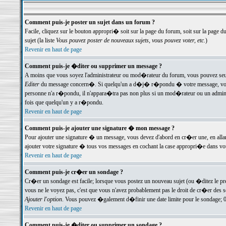
Comment puis-je poster un sujet dans un forum ?
Facile, cliquez sur le bouton appropri� soit sur la page du forum, soit sur la page d
sujet (la liste
Vous pouvez poster de nouveaux sujets, vous pouvez voter, etc.
)
Revenir en haut de page
Comment puis-je �diter ou supprimer un message ?
A moins que vous soyez l'administrateur ou mod�rateur du forum, vous pouvez seul
Editer
du message concern�. Si quelqu'un a d�j� r�pondu � votre message, vous trou
personne n'a r�pondu, il n'appara�tra pas non plus si un mod�rateur ou un administr
fois que quelqu'un y a r�pondu.
Revenir en haut de page
Comment puis-je ajouter une signature � mon message ?
Pour ajouter une signature � un message, vous devez d'abord en cr�er une, en alla
ajouter votre signature � tous vos messages en cochant la case appropri�e dans votr
Revenir en haut de page
Comment puis-je cr�er un sondage ?
Cr�er un sondage est facile; lorsque vous postez un nouveau sujet (ou �ditez le prem
vous ne le voyez pas, c'est que vous n'avez probablement pas le droit de cr�er des 
Ajouter l'option
. Vous pouvez �galement d�finir une date limite pour le sondage; 0 es
Revenir en haut de page
Comment puis-je �diter ou supprimer un sondage ?