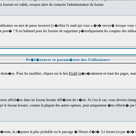
ournie est valide, essayez alors de contacter l'administrateur du forum.
utilisateur ou mot de passe incorrect (v�rifiez l'e-mail qui vous a �t� envoy� lorsque vous
en post� ? Il est habituel pour les forums de supprimer p�riodiquement les comptes des utilisa
Pr�f�rences et param�tres des Utilisateurs
onn�es. Pour les modifier, cliquez sur le lien
Profil
(g�n�ralement en haut des pages, mais c
heures affich�es dans un fuseau horaire diff�rent du v�tre. Si c'est le cas, vous devriez chan
er le fuseau horaire, comme la plupart des autres options, peut uniquement �tre effectu� par l
diff�rente, la r�ponse la plus probable est le passage � l'heure d'�t�. Le forum n'a pas �t�