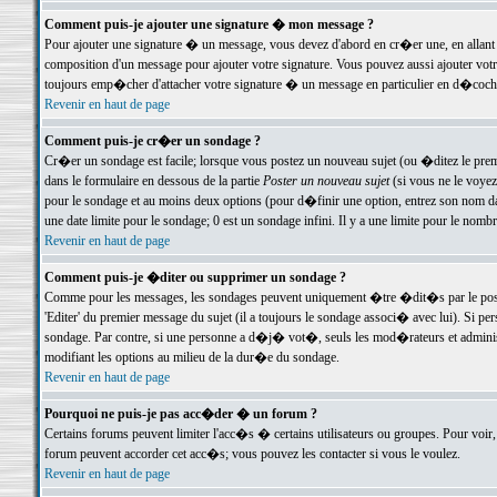
Comment puis-je ajouter une signature � mon message ?
Pour ajouter une signature � un message, vous devez d'abord en cr�er une, en allant
composition d'un message pour ajouter votre signature. Vous pouvez aussi ajouter vot
toujours emp�cher d'attacher votre signature � un message en particulier en d�cochan
Revenir en haut de page
Comment puis-je cr�er un sondage ?
Cr�er un sondage est facile; lorsque vous postez un nouveau sujet (ou �ditez le premie
dans le formulaire en dessous de la partie
Poster un nouveau sujet
(si vous ne le voyez
pour le sondage et au moins deux options (pour d�finir une option, entrez son nom d
une date limite pour le sondage; 0 est un sondage infini. Il y a une limite pour le nomb
Revenir en haut de page
Comment puis-je �diter ou supprimer un sondage ?
Comme pour les messages, les sondages peuvent uniquement �tre �dit�s par le poste
'Editer' du premier message du sujet (il a toujours le sondage associ� avec lui). Si 
sondage. Par contre, si une personne a d�j� vot�, seuls les mod�rateurs et administ
modifiant les options au milieu de la dur�e du sondage.
Revenir en haut de page
Pourquoi ne puis-je pas acc�der � un forum ?
Certains forums peuvent limiter l'acc�s � certains utilisateurs ou groupes. Pour voir, 
forum peuvent accorder cet acc�s; vous pouvez les contacter si vous le voulez.
Revenir en haut de page