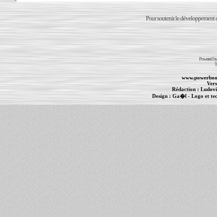
Pour soutenir le développement du
Powered b
T
www.powerboo
Vers
Rédaction :
Ludovi
Design :
Ga�l
- Logo et te
Informations :
PowerBook
-
MacBook Pro
-
i