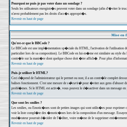
Pourquoi ne puis-je pas voter dans un sondage ?
Seuls les utilisateurs enregistr�s peuvent voter dans un sondage (afin d'�viter le tr
n'avez probablement pas les droits d'acc�s appropri�s.
Revenir en haut de page
Mise en f
Qu'est-ce que le BBCode ?
Le BBCode est une impl�mentation sp�ciale du HTML; l'activation de l'utilisation 
particulier lors de sa composition). Le BBCode en lui-m�me est similaire au style du H
contr�le sur la mani�re dont quelque chose doit �tre affich�. Pour plus d'information
Revenir en haut de page
Puis-je utiliser le HTML?
Ceci d�pend de l'administrateur qui le permet ou non; il a un contr�le complet dessu
balises fonctionnent. C'est une mesure de
s�curit�
pour �viter aux gens d'abuser du 
probl�mes. Si le HTML est activ�, vous pouvez le d�sactiver dans un message en par
Revenir en haut de page
Que sont les smilies ?
Les smilies, ou Emotic�nes sont de petites images qui sont utilis�es pour exprimer certa
voir la liste compl�te des �motic�nes lors de la composition d'un message. Essayez de 
mod�rateur pourrait d�cider de l'�diter, voire m�me de le supprimer enti�rement
Revenir en haut de page