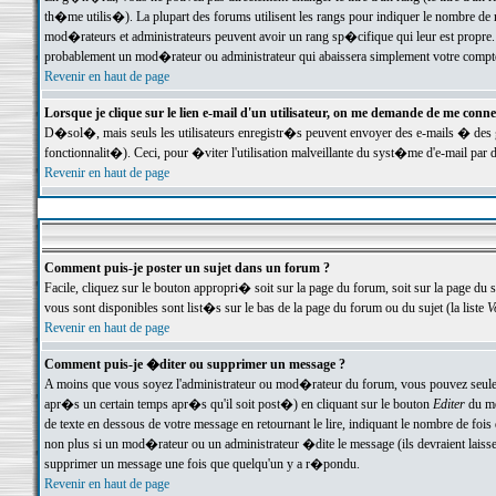
th�me utilis�). La plupart des forums utilisent les rangs pour indiquer le nombre de m
mod�rateurs et administrateurs peuvent avoir un rang sp�cifique qui leur est propre. 
probablement un mod�rateur ou administrateur qui abaissera simplement votre compte
Revenir en haut de page
Lorsque je clique sur le lien e-mail d'un utilisateur, on me demande de me conne
D�sol�, mais seuls les utilisateurs enregistr�s peuvent envoyer des e-mails � des ge
fonctionnalit�). Ceci, pour �viter l'utilisation malveillante du syst�me d'e-mail par 
Revenir en haut de page
Comment puis-je poster un sujet dans un forum ?
Facile, cliquez sur le bouton appropri� soit sur la page du forum, soit sur la page du 
vous sont disponibles sont list�s sur le bas de la page du forum ou du sujet (la liste
V
Revenir en haut de page
Comment puis-je �diter ou supprimer un message ?
A moins que vous soyez l'administrateur ou mod�rateur du forum, vous pouvez seul
apr�s un certain temps apr�s qu'il soit post�) en cliquant sur le bouton
Editer
du me
de texte en dessous de votre message en retournant le lire, indiquant le nombre de fo
non plus si un mod�rateur ou un administrateur �dite le message (ils devraient laisser
supprimer un message une fois que quelqu'un y a r�pondu.
Revenir en haut de page