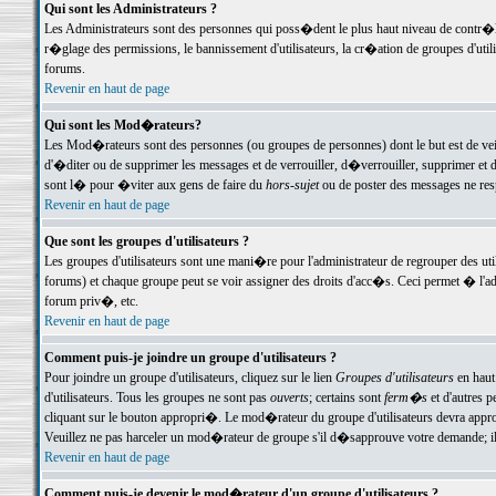
Qui sont les Administrateurs ?
Les Administrateurs sont des personnes qui poss�dent le plus haut niveau de contr�le 
r�glage des permissions, le bannissement d'utilisateurs, la cr�ation de groupes d'uti
forums.
Revenir en haut de page
Qui sont les Mod�rateurs?
Les Mod�rateurs sont des personnes (ou groupes de personnes) dont le but est de veil
d'�diter ou de supprimer les messages et de verrouiller, d�verrouiller, supprimer 
sont l� pour �viter aux gens de faire du
hors-sujet
ou de poster des messages ne res
Revenir en haut de page
Que sont les groupes d'utilisateurs ?
Les groupes d'utilisateurs sont une mani�re pour l'administrateur de regrouper des util
forums) et chaque groupe peut se voir assigner des droits d'acc�s. Ceci permet � 
forum priv�, etc.
Revenir en haut de page
Comment puis-je joindre un groupe d'utilisateurs ?
Pour joindre un groupe d'utilisateurs, cliquez sur le lien
Groupes d'utilisateurs
en haut
d'utilisateurs. Tous les groupes ne sont pas
ouverts
; certains sont
ferm�s
et d'autres p
cliquant sur le bouton appropri�. Le mod�rateur du groupe d'utilisateurs devra appro
Veuillez ne pas harceler un mod�rateur de groupe s'il d�sapprouve votre demande; il 
Revenir en haut de page
Comment puis-je devenir le mod�rateur d'un groupe d'utilisateurs ?