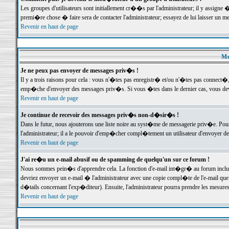
Les groupes d'utilisateurs sont initiallement cr��s par l'administrateur; il y assign
premi�re chose � faire sera de contacter l'administrateur; essayez de lui laisser un 
Revenir en haut de page
Me
Je ne peux pas envoyer de messages priv�s !
Il y a trois raisons pour cela : vous n'�tes pas enregistr� et/ou n'�tes pas connect�
emp�che d'envoyer des messages priv�s. Si vous �tes dans le dernier cas, vous devr
Revenir en haut de page
Je continue de recevoir des messages priv�s non-d�sir�s !
Dans le futur, nous ajouterons une liste noire au syst�me de messagerie priv�e. P
l'administrateur; il a le pouvoir d'emp�cher compl�tement un utilisateur d'envoyer 
Revenir en haut de page
J'ai re�u un e-mail abusif ou de spamming de quelqu'un sur ce forum !
Nous sommes pein�s d'apprendre cela. La fonction d'e-mail int�gr� au forum inclut d
devriez envoyer un e-mail � l'administrateur avec une copie compl�te de l'e-mail que v
d�tails concernant l'exp�diteur). Ensuite, l'administrateur pourra prendre les mesure
Revenir en haut de page