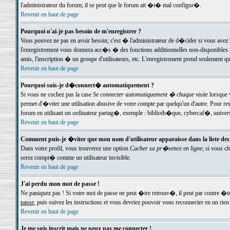
l'administrateur du forum; il se peut que le forum ait �t� mal configur�.
Revenir en haut de page
Pourquoi n'ai-je pas besoin de m'enregistrer ?
Vous pouvez ne pas en avoir besoin; c'est � l'administrateur de d�cider si vous avez 
l'enregistrement vous donnera acc�s � des fonctions additionnelles non-disponibles p
amis, l'inscription � un groupe d'utilisateurs, etc. L'enregistrement prend seulement q
Revenir en haut de page
Pourquoi suis-je d�connect� automatiquement ?
Si vous ne cochez pas la case
Se connecter automatiquement � chaque visite
lorsque 
permet d'�viter une utilisation abusive de votre compte par quelqu'un d'autre. Pour 
forum en utilisant un ordinateur partag�, exemple : biblioth�que, cybercaf�, univers
Revenir en haut de page
Comment puis-je �viter que mon nom d'utilisateur apparaisse dans la liste des u
Dans votre profil, vous trouverez une option
Cacher sa pr�sence en ligne
; si vous c
serez compt� comme un utilisateur invisible.
Revenir en haut de page
J'ai perdu mon mot de passe !
Ne paniquez pas ! Si votre mot de passe ne peut �tre retrouv�, il peut par contre �tre
passe
, puis suivez les instructions et vous devriez pouvoir vous reconnecter en un rien
Revenir en haut de page
Je me suis inscrit mais ne peux pas me connecter !