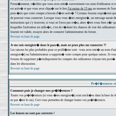
Premi�rement, v�rifiez que vous avez entr� correctement vos nom d'utilisateur et mo
est activ� et que vous avez cliqu� sur le lien
J'ai moins de 13 ans
au moment de l'enre
peut-�tre que votre compte a besoin d'�tre activ� ? Certains forums requi�rent que 
de pouvoir vous connecter. Lorsque vous vous �tes enregistr�, un message aurait d� v
instructions qui s'y trouvent; si vous ne l'avez pas re�u, alors �tes-vous bien s�r que
lesquelles l'activation est utilis�e, c'est de r�duire les chances de voir des utilis
fournie est valide, essayez alors de contacter l'administrateur du forum.
Revenir en haut de page
Je me suis enregistr� dans le pass�, mais ne peux plus me connecter ?!
Les raisons les plus probables pour ce probl�me sont : vous avez entr� un nom d'ut
enregistr�) ou l'administrateur a supprim� votre compte pour quelque raison. Si vous 
forums de supprimer p�riodiquement les comptes des utilisateurs n'ayant rien post� a
dans les discussions.
Revenir en haut de page
Pr�f�rences et
Comment puis-je changer mes pr�f�rences ?
Toutes vos pr�f�rences (si vous �tes enregistr�) sont stock�es dans la base de don
ne pas �tre le cas). Ceci vous permettra de changer toutes vos pr�f�rences.
Revenir en haut de page
Les heures ne sont pas correctes !