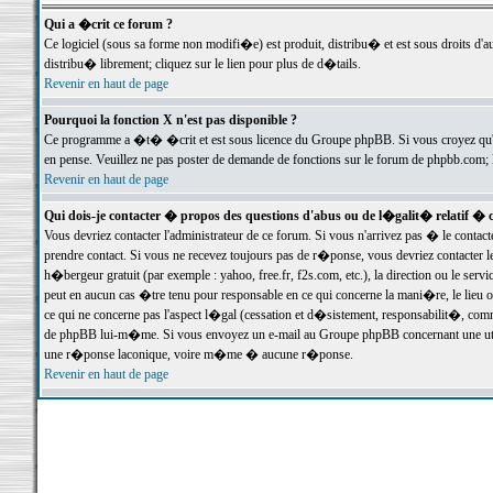
Qui a �crit ce forum ?
Ce logiciel (sous sa forme non modifi�e) est produit, distribu� et est sous droits d'a
distribu� librement; cliquez sur le lien pour plus de d�tails.
Revenir en haut de page
Pourquoi la fonction X n'est pas disponible ?
Ce programme a �t� �crit et est sous licence du Groupe phpBB. Si vous croyez qu'un
en pense. Veuillez ne pas poster de demande de fonctions sur le forum de phpbb.com; 
Revenir en haut de page
Qui dois-je contacter � propos des questions d'abus ou de l�galit� relatif � 
Vous devriez contacter l'administrateur de ce forum. Si vous n'arrivez pas � le conta
prendre contact. Si vous ne recevez toujours pas de r�ponse, vous devriez contacter 
h�bergeur gratuit (par exemple : yahoo, free.fr, f2s.com, etc.), la direction ou le se
peut en aucun cas �tre tenu pour responsable en ce qui concerne la mani�re, le lieu ou 
ce qui ne concerne pas l'aspect l�gal (cessation et d�sistement, responsabilit�, comm
de phpBB lui-m�me. Si vous envoyez un e-mail au Groupe phpBB concernant une utili
une r�ponse laconique, voire m�me � aucune r�ponse.
Revenir en haut de page