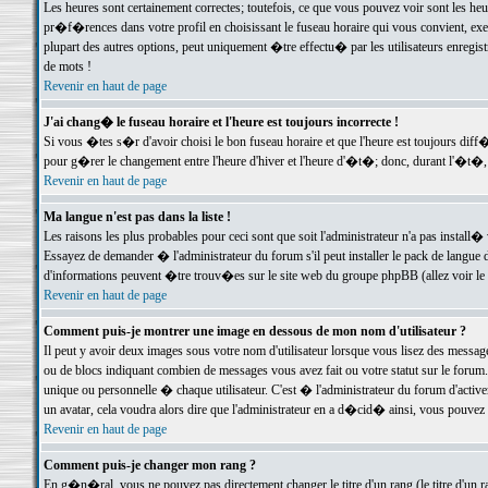
Les heures sont certainement correctes; toutefois, ce que vous pouvez voir sont les he
pr�f�rences dans votre profil en choisissant le fuseau horaire qui vous convient, exe
plupart des autres options, peut uniquement �tre effectu� par les utilisateurs enregis
de mots !
Revenir en haut de page
J'ai chang� le fuseau horaire et l'heure est toujours incorrecte !
Si vous �tes s�r d'avoir choisi le bon fuseau horaire et que l'heure est toujours d
pour g�rer le changement entre l'heure d'hiver et l'heure d'�t�; donc, durant l'�t�,
Revenir en haut de page
Ma langue n'est pas dans la liste !
Les raisons les plus probables pour ceci sont que soit l'administrateur n'a pas install�
Essayez de demander � l'administrateur du forum s'il peut installer le pack de langue d
d'informations peuvent �tre trouv�es sur le site web du groupe phpBB (allez voir le l
Revenir en haut de page
Comment puis-je montrer une image en dessous de mon nom d'utilisateur ?
Il peut y avoir deux images sous votre nom d'utilisateur lorsque vous lisez des mess
ou de blocs indiquant combien de messages vous avez fait ou votre statut sur le for
unique ou personnelle � chaque utilisateur. C'est � l'administrateur du forum d'activer
un avatar, cela voudra alors dire que l'administrateur en a d�cid� ainsi, vous pouvez
Revenir en haut de page
Comment puis-je changer mon rang ?
En g�n�ral, vous ne pouvez pas directement changer le titre d'un rang (le titre d'un ra