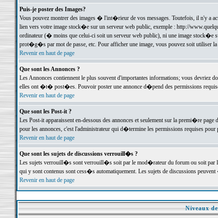
Puis-je poster des Images?
Vous pouvez montrer des images � l'int�rieur de vos messages. Toutefois, il n'y a 
lien vers votre image stock�e sur un serveur web public, exemple : http://www.quelq
ordinateur (� moins que celui-ci soit un serveur web public), ni une image stock�e su
prot�g�s par mot de passe, etc. Pour afficher une image, vous pouvez soit utiliser 
Revenir en haut de page
Que sont les Annonces ?
Les Annonces contiennent le plus souvent d'importantes informations; vous devriez d
elles ont �t� post�es. Pouvoir poster une annonce d�pend des permissions requises;
Revenir en haut de page
Que sont les Post-it ?
Les Post-it apparaissent en-dessous des annonces et seulement sur la premi�re page 
pour les annonces, c'est l'administrateur qui d�termine les permissions requises pour 
Revenir en haut de page
Que sont les sujets de discussions verrouill�s ?
Les sujets verrouill�s sont verrouill�s soit par le mod�rateur du forum ou soit par 
qui y sont contenus sont cess�s automatiquement. Les sujets de discussions peuvent 
Revenir en haut de page
Niveaux de