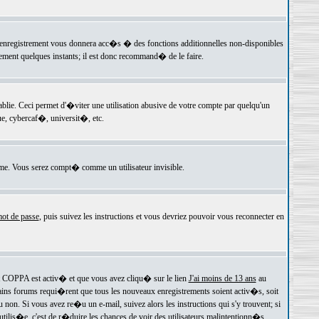
 l'enregistrement vous donnera acc�s � des fonctions additionnelles non-disponibles
lement quelques instants; il est donc recommand� de le faire.
e. Ceci permet d'�viter une utilisation abusive de votre compte par quelqu'un
e, cybercaf�, universit�, etc.
e. Vous serez compt� comme un utilisateur invisible.
ot de passe
, puis suivez les instructions et vous devriez pouvoir vous reconnecter en
rt COPPA est activ� et que vous avez cliqu� sur le lien
J'ai moins de 13 ans
au
tains forums requi�rent que tous les nouveaux enregistrements soient activ�s, soit
on. Si vous avez re�u un e-mail, suivez alors les instructions qui s'y trouvent; si
 utilis�e, c'est de r�duire les chances de voir des utilisateurs malintentionn�s