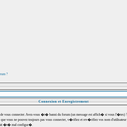
orum ?
Connexion et Enregistrement
e vous connecter. Avez-vous �t� banni du forum (un message est affich� si vous l'�tes) ? Si
 que vous ne pouvez toujours pas vous connecter, v�rifiez et rev�rifiez vos nom d'utilisateu
um ait �t� mal configur�.