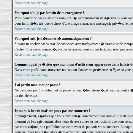
Revenir en haut de page
Pourquoi n'ai-je pas besoin de m'enregistrer ?
Vous pouvez ne pas en avoir besoin; c'est � l'administrateur de d�cider si vous av
pour les invit�s tels que le choix d'une image avatar, une messagerie priv�e, l'envo
Revenir en haut de page
Pourquoi suis-je d�connect� automatiquement ?
Si vous ne cochez pas la case
Se connecter automatiquement � chaque visite
lorsqu
d'autre. Pour rester connect�, cochez la case en vous connectant; ceci n'est pas r
Revenir en haut de page
Comment puis-je �viter que mon nom d'utilisateur apparaisse dans la liste des
Dans votre profil, vous trouverez une option
Cacher sa pr�sence en ligne
; si vous
Revenir en haut de page
J'ai perdu mon mot de passe !
Ne paniquez pas ! Si votre mot de passe ne peut �tre retrouv�, il peut par contre �t
un rien de temps.
Revenir en haut de page
Je me suis inscrit mais ne peux pas me connecter !
Premi�rement, v�rifiez que vous avez entr� correctement vos nom d'utilisateur et 
moment de l'enregistrement, alors vous devrez suivre les instructions que vous avez
par vous-m�me, soit par l'administrateur avant de pouvoir vous connecter. Lorsque v
vous ne l'avez pas re�u, alors �tes-vous bien s�r que l'adresse e-mail que vous avez 