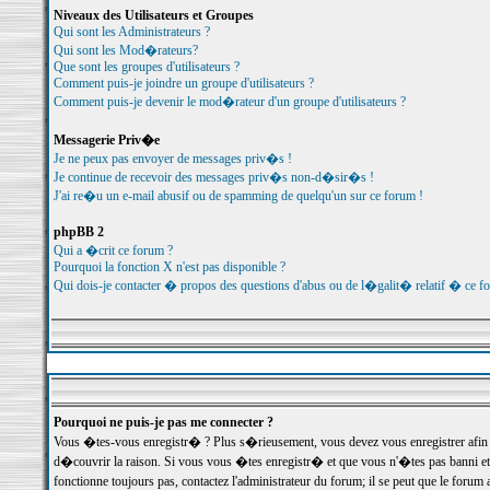
Niveaux des Utilisateurs et Groupes
Qui sont les Administrateurs ?
Qui sont les Mod�rateurs?
Que sont les groupes d'utilisateurs ?
Comment puis-je joindre un groupe d'utilisateurs ?
Comment puis-je devenir le mod�rateur d'un groupe d'utilisateurs ?
Messagerie Priv�e
Je ne peux pas envoyer de messages priv�s !
Je continue de recevoir des messages priv�s non-d�sir�s !
J'ai re�u un e-mail abusif ou de spamming de quelqu'un sur ce forum !
phpBB 2
Qui a �crit ce forum ?
Pourquoi la fonction X n'est pas disponible ?
Qui dois-je contacter � propos des questions d'abus ou de l�galit� relatif � ce f
Pourquoi ne puis-je pas me connecter ?
Vous �tes-vous enregistr� ? Plus s�rieusement, vous devez vous enregistrer afin d
d�couvrir la raison. Si vous vous �tes enregistr� et que vous n'�tes pas banni et
fonctionne toujours pas, contactez l'administrateur du forum; il se peut que le for