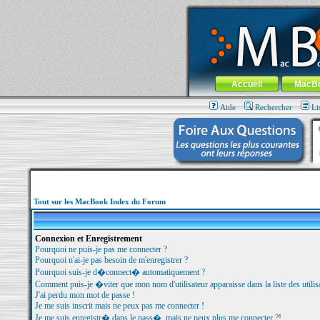
MacBook-fr.com : 100% Apple... 100% nom
Aller au contenu
-
Aller au menu 
Menu général
Accueil
MacB
Aide
Rechercher
Li
Tout sur les MacBook Index du Forum
Connexion et Enregistrement
Pourquoi ne puis-je pas me connecter ?
Pourquoi n'ai-je pas besoin de m'enregistrer ?
Pourquoi suis-je d�connect� automatiquement ?
Comment puis-je �viter que mon nom d'utilisateur apparaisse dans la liste des utilisa
J'ai perdu mon mot de passe !
Je me suis inscrit mais ne peux pas me connecter !
Je me suis enregistr� dans le pass�, mais ne peux plus me connecter ?!