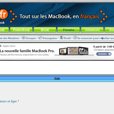
ade !
général
-
Aller au menu de la rubrique
ook
PowerBook
iBook
Forums
Annonces
Do
ste des Membres
Groupes
S'enregistrer
Profil
Se connecter pour v�rifier se
Aide
teurs en ligne ?