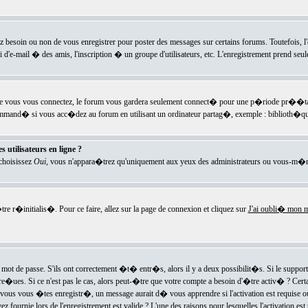
ez besoin ou non de vous enregistrer pour poster des messages sur certains forums. Toutefois,
i d'e-mail � des amis, l'inscription � un groupe d'utilisateurs, etc. L'enregistrement prend seu
e vous vous connectez, le forum vous gardera seulement connect� pour une p�riode pr��tabli
ecommand� si vous acc�dez au forum en utilisant un ordinateur partag�, exemple : biblioth�qu
 utilisateurs en ligne ?
 choisissez
Oui
, vous n'appara�trez qu'uniquement aux yeux des administrateurs ou vous-m�m
re r�initialis�. Pour ce faire, allez sur la page de connexion et cliquez sur
J'ai oubli� mon m
mot de passe. S'ils ont correctement �t� entr�s, alors il y a deux possibilit�s. Si le suppo
 re�ues. Si ce n'est pas le cas, alors peut-�tre que votre compte a besoin d'�tre activ� ? Cer
ous vous �tes enregistr�, un message aurait d� vous apprendre si l'activation est requise ou n
fournie lors de l'enregistrement est valide ? L'une des raisons pour lesquelles l'activation est