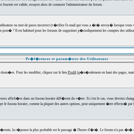
ournie est valide, essayez alors de contacter l'administrateur du forum.
utilisateur ou mot de passe incorrect (v�rifiez l'e-mail qui vous a �t� envoy� lorsque vous
en post� ? Il est habituel pour les forums de supprimer p�riodiquement les comptes des utilisa
Pr�f�rences et param�tres des Utilisateurs
onn�es. Pour les modifier, cliquez sur le lien
Profil
(g�n�ralement en haut des pages, mais c
heures affich�es dans un fuseau horaire diff�rent du v�tre. Si c'est le cas, vous devriez chan
er le fuseau horaire, comme la plupart des autres options, peut uniquement �tre effectu� par l
diff�rente, la r�ponse la plus probable est le passage � l'heure d'�t�. Le forum n'a pas �t�