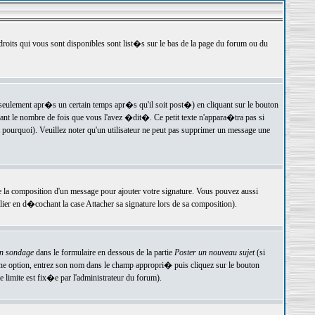
 droits qui vous sont disponibles sont list�s sur le bas de la page du forum ou du
ulement apr�s un certain temps apr�s qu'il soit post�) en cliquant sur le bouton
t le nombre de fois que vous l'avez �dit�. Ce petit texte n'appara�tra pas si
pourquoi). Veuillez noter qu'un utilisateur ne peut pas supprimer un message une
e la composition d'un message pour ajouter votre signature. Vous pouvez aussi
er en d�cochant la case Attacher sa signature lors de sa composition).
un sondage
dans le formulaire en dessous de la partie
Poster un nouveau sujet
(si
une option, entrez son nom dans le champ appropri� puis cliquez sur le bouton
 limite est fix�e par l'administrateur du forum).