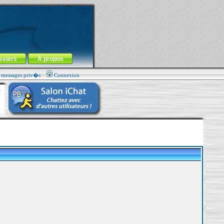
ssiers
À propos
s messages priv�s
Connexion