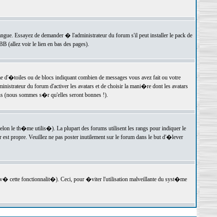
langue. Essayez de demander � l'administrateur du forum s'il peut installer le pack de
 (allez voir le lien en bas des pages).
e d'�toiles ou de blocs indiquant combien de messages vous avez fait ou votre
istrateur du forum d'activer les avatars et de choisir la mani�re dont les avatars
ons (nous sommes s�r qu'elles seront bonnes !).
elon le th�me utilis�). La plupart des forums utilisent les rangs pour indiquer le
est propre. Veuillez ne pas poster inutilement sur le forum dans le but d'�lever
v� cette fonctionnalit�). Ceci, pour �viter l'utilisation malveillante du syst�me