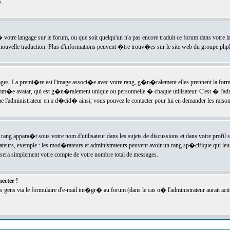
.
l� votre langage sur le forum, ou que soit quelqu'un n'a pas encore traduit ce forum dans votre 
e nouvelle traduction. Plus d'informations peuvent �tre trouv�es sur le site web du groupe phpBB
ssages. La premi�re est l'image associ�e avec votre rang, g�n�ralement elles prennent la form
omm�e avatar, qui est g�n�ralement unique ou personnelle � chaque utilisateur. C'est � l'admin
 que l'administrateur en a d�cid� ainsi, vous pouvez le contacter pour lui en demander les rais
rang appara�t sous votre nom d'utilisateur dans les sujets de discussions et dans votre profil s
teurs, exemple : les mod�rateurs et administrateurs peuvent avoir un rang sp�cifique qui leur 
sera simplement votre compte de votre nombre total de messages.
ecter !
gens via le formulaire d'e-mail int�gr� au forum (dans le cas o� l'administrateur aurait acti