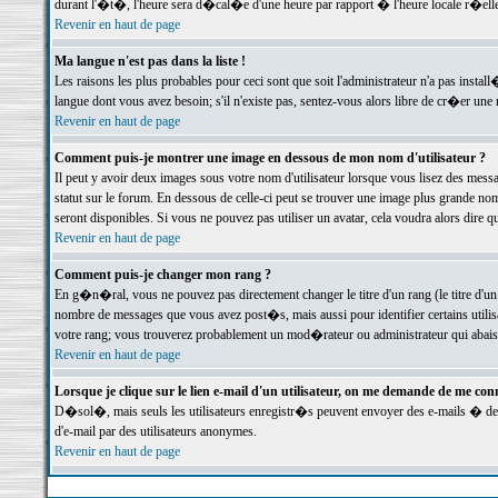
durant l'�t�, l'heure sera d�cal�e d'une heure par rapport � l'heure locale r�elle
Revenir en haut de page
Ma langue n'est pas dans la liste !
Les raisons les plus probables pour ceci sont que soit l'administrateur n'a pas instal
langue dont vous avez besoin; s'il n'existe pas, sentez-vous alors libre de cr�er un
Revenir en haut de page
Comment puis-je montrer une image en dessous de mon nom d'utilisateur ?
Il peut y avoir deux images sous votre nom d'utilisateur lorsque vous lisez des me
statut sur le forum. En dessous de celle-ci peut se trouver une image plus grande n
seront disponibles. Si vous ne pouvez pas utiliser un avatar, cela voudra alors dire
Revenir en haut de page
Comment puis-je changer mon rang ?
En g�n�ral, vous ne pouvez pas directement changer le titre d'un rang (le titre d'un 
nombre de messages que vous avez post�s, mais aussi pour identifier certains utilisa
votre rang; vous trouverez probablement un mod�rateur ou administrateur qui abais
Revenir en haut de page
Lorsque je clique sur le lien e-mail d'un utilisateur, on me demande de me conn
D�sol�, mais seuls les utilisateurs enregistr�s peuvent envoyer des e-mails � des 
d'e-mail par des utilisateurs anonymes.
Revenir en haut de page