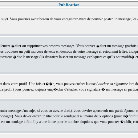
Publication
u sujet. Vous pourriez avoir besoin de vous enregistrer avant de pouvoir poster un message; les
ement �diter ou supprimer vos propres messages. Vous pouvez �diter un message (parfois se
verez un petit morceau de texte en dessous de votre message en retournant le lire, indiquan
ateur �dite le message (ils devraient laisser un message expliquant ce qu'ils ont modifi� et 
nt dans votre profil. Une fois cr��e, vous pouvez cocher la case
Attacher sa signature
lors d
e profil (vous pourrez toujours emp�cher d'attacher votre signature � un message en particuli
ier message d'un sujet, si vous en avez le droit), vous devriez apercevoir une partie
Ajouter 
sondages). Vous devez entrer un titre pour le sondage et au moins deux options (pour d�finir 
t un sondage infini. Il y a une limite pour le nombre d'options que vous pourrez �tablir; cette