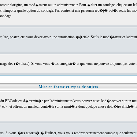
ur d'origine, un mod�rateur ou un administrateur. Pour �diter un sondage, cliquez sur le bou
r n'importe quelle option du sondage. Par contre, si une personne a d�j� vot�, seuls les mod
 sondage.
r, lire, poster, etc. vous devez avoir une autorisation sp�ciale. Seuls le mod�rateur et l'admin
trucage des r�sultats). Si vous vous �tes enregistr� et que vous ne pouvez toujours pas voter
Mise en forme et types de sujets
 du BBCode est d�termin�e par l'administrateur (vous pouvez aussi le d�sactiver sur un mess
< et >, et offrent un meilleur contr�le sur la mani�re dont quelque chose doit �tre affich�. Po
sus. Si vous �tes autoris� � l'utiliser, vous vous rendrez certainement compte que seulement 