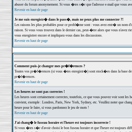
abuser du forum anonymement. Si vous �tes s�r que l'adresse e-mail que vous avez f
Revenir en haut de page
Je me suis enregistr� dans le pass�, mais ne peux plus me connecter ?!
Les raisons les plus probables pour ce probl�me sont : vous avez entr� un nom d'
raison. Si vous vous trouvez dans le dernier cas, peut-�tre alors que vous n'avez ri
vous enregistrer encore et impliquez-vous dans les discussions.
Revenir en haut de page
Comment puis-je changer mes pr�f�rences ?
Toutes vos pr�f�rences (si vous �tes enregistr�) sont stock�es dans la base de d
pr�f�rences.
Revenir en haut de page
Les heures ne sont pas correctes !
Les heures sont certainement correctes; toutefois, ce que vous pouvez voir sont les 
convient, exemple : Londres, Paris, New York, Sydney, etc. Veuillez noter que chang
heure pour le faire, si vous pardonnez le jeu de mots !
Revenir en haut de page
J'ai chang� le fuseau horaire et l'heure est toujours incorrecte !
Si vous �tes s�r d'avoir choisi le bon fuseau horaire et que l'heure est toujours 