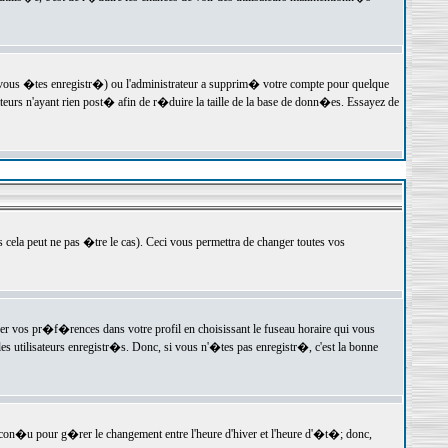
 vous �tes enregistr�) ou l'administrateur a supprim� votre compte pour quelque
teurs n'ayant rien post� afin de r�duire la taille de la base de donn�es. Essayez de
ela peut ne pas �tre le cas). Ceci vous permettra de changer toutes vos
ger vos pr�f�rences dans votre profil en choisissant le fuseau horaire qui vous
es utilisateurs enregistr�s. Donc, si vous n'�tes pas enregistr�, c'est la bonne
 con�u pour g�rer le changement entre l'heure d'hiver et l'heure d'�t�; donc,