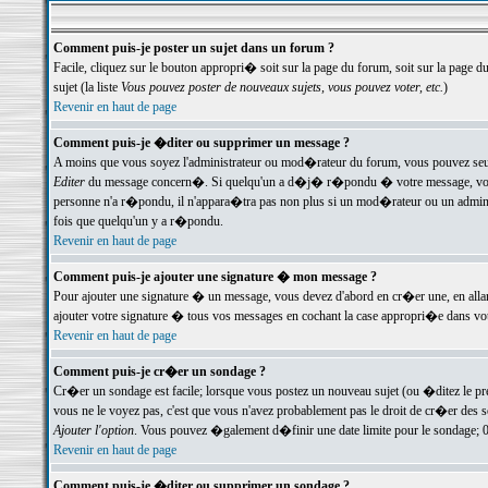
Comment puis-je poster un sujet dans un forum ?
Facile, cliquez sur le bouton appropri� soit sur la page du forum, soit sur la page d
sujet (la liste
Vous pouvez poster de nouveaux sujets, vous pouvez voter, etc.
)
Revenir en haut de page
Comment puis-je �diter ou supprimer un message ?
A moins que vous soyez l'administrateur ou mod�rateur du forum, vous pouvez seul
Editer
du message concern�. Si quelqu'un a d�j� r�pondu � votre message, vous trou
personne n'a r�pondu, il n'appara�tra pas non plus si un mod�rateur ou un administr
fois que quelqu'un y a r�pondu.
Revenir en haut de page
Comment puis-je ajouter une signature � mon message ?
Pour ajouter une signature � un message, vous devez d'abord en cr�er une, en alla
ajouter votre signature � tous vos messages en cochant la case appropri�e dans votr
Revenir en haut de page
Comment puis-je cr�er un sondage ?
Cr�er un sondage est facile; lorsque vous postez un nouveau sujet (ou �ditez le prem
vous ne le voyez pas, c'est que vous n'avez probablement pas le droit de cr�er des 
Ajouter l'option
. Vous pouvez �galement d�finir une date limite pour le sondage; 0 es
Revenir en haut de page
Comment puis-je �diter ou supprimer un sondage ?