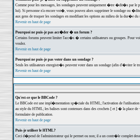
Comme pour les messages, les sondages peuvent uniquement �tre �dit�s par le poste
lui). Si personne n'a encore vot�, vous pouvez alors supprimer le sondage ou �dite
aux gens de truquer les sondages en modifiant les options au milieu de la dur�e du
Revenir en haut de page
Pourquoi ne puis-je pas acc�der � un forum ?
Certains forums peuvent limiter l'acc�s � certains utilisateurs ou groupes. Pour voi
voulez.
Revenir en haut de page
Pourquoi ne puis-je pas voter dans un sondage ?
Seuls les utilisateurs enregistr�s peuvent voter dans un sondage (afin d'�viter le 
Revenir en haut de page
Qu'est-ce que le BBCode ?
Le BBCode est une impl�mentation sp�ciale du HTML; l'activation de l'utilisation
au style du HTML; les balises sont contenues dans des crochets [ et ] � la place de 
formulaire de publication.
Revenir en haut de page
Puis-je utiliser le HTML?
Ceci d�pend de l'administrateur qui le permet ou non; il a un contr�le complet des