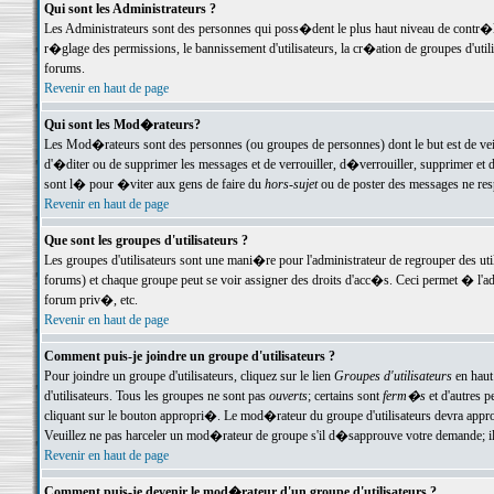
Qui sont les Administrateurs ?
Les Administrateurs sont des personnes qui poss�dent le plus haut niveau de contr�le 
r�glage des permissions, le bannissement d'utilisateurs, la cr�ation de groupes d'uti
forums.
Revenir en haut de page
Qui sont les Mod�rateurs?
Les Mod�rateurs sont des personnes (ou groupes de personnes) dont le but est de veil
d'�diter ou de supprimer les messages et de verrouiller, d�verrouiller, supprimer 
sont l� pour �viter aux gens de faire du
hors-sujet
ou de poster des messages ne res
Revenir en haut de page
Que sont les groupes d'utilisateurs ?
Les groupes d'utilisateurs sont une mani�re pour l'administrateur de regrouper des util
forums) et chaque groupe peut se voir assigner des droits d'acc�s. Ceci permet � 
forum priv�, etc.
Revenir en haut de page
Comment puis-je joindre un groupe d'utilisateurs ?
Pour joindre un groupe d'utilisateurs, cliquez sur le lien
Groupes d'utilisateurs
en haut
d'utilisateurs. Tous les groupes ne sont pas
ouverts
; certains sont
ferm�s
et d'autres p
cliquant sur le bouton appropri�. Le mod�rateur du groupe d'utilisateurs devra appro
Veuillez ne pas harceler un mod�rateur de groupe s'il d�sapprouve votre demande; il 
Revenir en haut de page
Comment puis-je devenir le mod�rateur d'un groupe d'utilisateurs ?