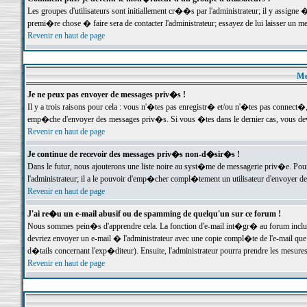
Les groupes d'utilisateurs sont initiallement cr��s par l'administrateur; il y assign
premi�re chose � faire sera de contacter l'administrateur; essayez de lui laisser un 
Revenir en haut de page
Me
Je ne peux pas envoyer de messages priv�s !
Il y a trois raisons pour cela : vous n'�tes pas enregistr� et/ou n'�tes pas connect�
emp�che d'envoyer des messages priv�s. Si vous �tes dans le dernier cas, vous devr
Revenir en haut de page
Je continue de recevoir des messages priv�s non-d�sir�s !
Dans le futur, nous ajouterons une liste noire au syst�me de messagerie priv�e. P
l'administrateur; il a le pouvoir d'emp�cher compl�tement un utilisateur d'envoyer 
Revenir en haut de page
J'ai re�u un e-mail abusif ou de spamming de quelqu'un sur ce forum !
Nous sommes pein�s d'apprendre cela. La fonction d'e-mail int�gr� au forum inclut d
devriez envoyer un e-mail � l'administrateur avec une copie compl�te de l'e-mail que v
d�tails concernant l'exp�diteur). Ensuite, l'administrateur pourra prendre les mesure
Revenir en haut de page