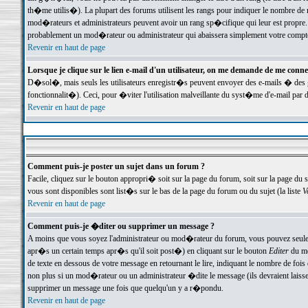
th�me utilis�). La plupart des forums utilisent les rangs pour indiquer le nombre de m
mod�rateurs et administrateurs peuvent avoir un rang sp�cifique qui leur est propre. 
probablement un mod�rateur ou administrateur qui abaissera simplement votre compte
Revenir en haut de page
Lorsque je clique sur le lien e-mail d'un utilisateur, on me demande de me conne
D�sol�, mais seuls les utilisateurs enregistr�s peuvent envoyer des e-mails � des ge
fonctionnalit�). Ceci, pour �viter l'utilisation malveillante du syst�me d'e-mail par 
Revenir en haut de page
Comment puis-je poster un sujet dans un forum ?
Facile, cliquez sur le bouton appropri� soit sur la page du forum, soit sur la page du 
vous sont disponibles sont list�s sur le bas de la page du forum ou du sujet (la liste
V
Revenir en haut de page
Comment puis-je �diter ou supprimer un message ?
A moins que vous soyez l'administrateur ou mod�rateur du forum, vous pouvez seul
apr�s un certain temps apr�s qu'il soit post�) en cliquant sur le bouton
Editer
du me
de texte en dessous de votre message en retournant le lire, indiquant le nombre de fo
non plus si un mod�rateur ou un administrateur �dite le message (ils devraient laisser
supprimer un message une fois que quelqu'un y a r�pondu.
Revenir en haut de page