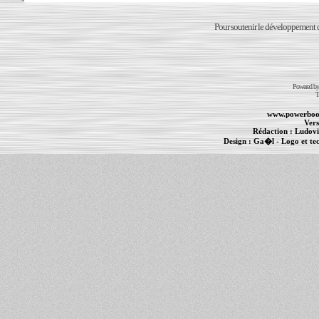
Pour soutenir le développement du
Powered b
T
www.powerboo
Vers
Rédaction :
Ludovi
Design :
Ga�l
- Logo et te
Informations :
PowerBook
-
MacBook Pro
-
i