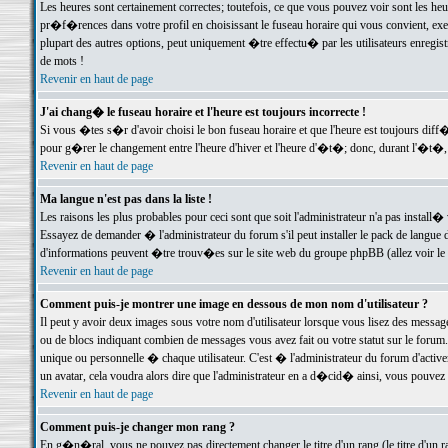
Les heures sont certainement correctes; toutefois, ce que vous pouvez voir sont les he
pr�f�rences dans votre profil en choisissant le fuseau horaire qui vous convient, exe
plupart des autres options, peut uniquement �tre effectu� par les utilisateurs enregis
de mots !
Revenir en haut de page
J'ai chang� le fuseau horaire et l'heure est toujours incorrecte !
Si vous �tes s�r d'avoir choisi le bon fuseau horaire et que l'heure est toujours d
pour g�rer le changement entre l'heure d'hiver et l'heure d'�t�; donc, durant l'�t�,
Revenir en haut de page
Ma langue n'est pas dans la liste !
Les raisons les plus probables pour ceci sont que soit l'administrateur n'a pas install�
Essayez de demander � l'administrateur du forum s'il peut installer le pack de langue d
d'informations peuvent �tre trouv�es sur le site web du groupe phpBB (allez voir le l
Revenir en haut de page
Comment puis-je montrer une image en dessous de mon nom d'utilisateur ?
Il peut y avoir deux images sous votre nom d'utilisateur lorsque vous lisez des mess
ou de blocs indiquant combien de messages vous avez fait ou votre statut sur le for
unique ou personnelle � chaque utilisateur. C'est � l'administrateur du forum d'activer
un avatar, cela voudra alors dire que l'administrateur en a d�cid� ainsi, vous pouvez
Revenir en haut de page
Comment puis-je changer mon rang ?
En g�n�ral, vous ne pouvez pas directement changer le titre d'un rang (le titre d'un ra