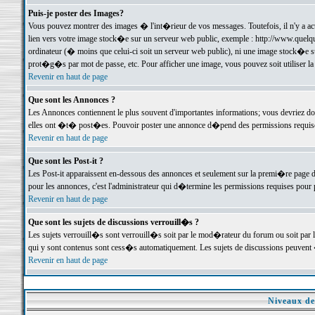
Puis-je poster des Images?
Vous pouvez montrer des images � l'int�rieur de vos messages. Toutefois, il n'y a 
lien vers votre image stock�e sur un serveur web public, exemple : http://www.quelq
ordinateur (� moins que celui-ci soit un serveur web public), ni une image stock�e su
prot�g�s par mot de passe, etc. Pour afficher une image, vous pouvez soit utiliser 
Revenir en haut de page
Que sont les Annonces ?
Les Annonces contiennent le plus souvent d'importantes informations; vous devriez d
elles ont �t� post�es. Pouvoir poster une annonce d�pend des permissions requises;
Revenir en haut de page
Que sont les Post-it ?
Les Post-it apparaissent en-dessous des annonces et seulement sur la premi�re page 
pour les annonces, c'est l'administrateur qui d�termine les permissions requises pour 
Revenir en haut de page
Que sont les sujets de discussions verrouill�s ?
Les sujets verrouill�s sont verrouill�s soit par le mod�rateur du forum ou soit par 
qui y sont contenus sont cess�s automatiquement. Les sujets de discussions peuvent 
Revenir en haut de page
Niveaux de