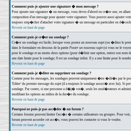
Comment puis-je ajouter une signature � mon message ?
Pour ajouter une signature � un message, vous devez d'abord en cr�er une, en allant
composition d'un message pour ajouter votre signature. Vous pouvez aussi ajouter vot
toujours emp�cher d'attacher votre signature � un message en particulier en d�cochan
Revenir en haut de page
Comment puis-je cr�er un sondage ?
Cr�er un sondage est facile; lorsque vous postez un nouveau sujet (ou �ditez le premie
dans le formulaire en dessous de la partie
Poster un nouveau sujet
(si vous ne le voyez
pour le sondage et au moins deux options (pour d�finir une option, entrez son nom d
une date limite pour le sondage; 0 est un sondage infini. Il y a une limite pour le nomb
Revenir en haut de page
Comment puis-je �diter ou supprimer un sondage ?
Comme pour les messages, les sondages peuvent uniquement �tre �dit�s par le poste
'Editer' du premier message du sujet (il a toujours le sondage associ� avec lui). Si 
sondage. Par contre, si une personne a d�j� vot�, seuls les mod�rateurs et administ
modifiant les options au milieu de la dur�e du sondage.
Revenir en haut de page
Pourquoi ne puis-je pas acc�der � un forum ?
Certains forums peuvent limiter l'acc�s � certains utilisateurs ou groupes. Pour voir, 
forum peuvent accorder cet acc�s; vous pouvez les contacter si vous le voulez.
Revenir en haut de page