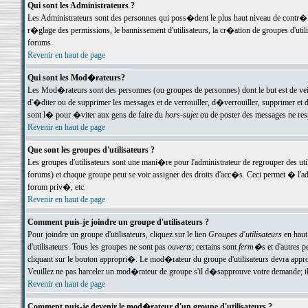
Qui sont les Administrateurs ?
Les Administrateurs sont des personnes qui poss�dent le plus haut niveau de contr�le 
r�glage des permissions, le bannissement d'utilisateurs, la cr�ation de groupes d'uti
forums.
Revenir en haut de page
Qui sont les Mod�rateurs?
Les Mod�rateurs sont des personnes (ou groupes de personnes) dont le but est de veil
d'�diter ou de supprimer les messages et de verrouiller, d�verrouiller, supprimer 
sont l� pour �viter aux gens de faire du
hors-sujet
ou de poster des messages ne res
Revenir en haut de page
Que sont les groupes d'utilisateurs ?
Les groupes d'utilisateurs sont une mani�re pour l'administrateur de regrouper des util
forums) et chaque groupe peut se voir assigner des droits d'acc�s. Ceci permet � 
forum priv�, etc.
Revenir en haut de page
Comment puis-je joindre un groupe d'utilisateurs ?
Pour joindre un groupe d'utilisateurs, cliquez sur le lien
Groupes d'utilisateurs
en haut
d'utilisateurs. Tous les groupes ne sont pas
ouverts
; certains sont
ferm�s
et d'autres p
cliquant sur le bouton appropri�. Le mod�rateur du groupe d'utilisateurs devra appro
Veuillez ne pas harceler un mod�rateur de groupe s'il d�sapprouve votre demande; il 
Revenir en haut de page
Comment puis-je devenir le mod�rateur d'un groupe d'utilisateurs ?