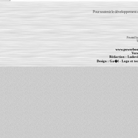
Pour soutenir le développement du
Powered b
T
www.powerboo
Vers
Rédaction :
Ludovi
Design :
Ga�l
- Logo et te
Informations :
PowerBook
-
MacBook Pro
-
i