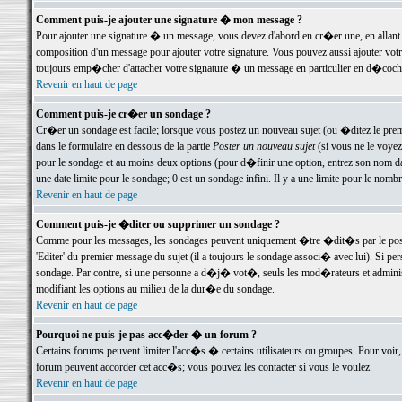
Comment puis-je ajouter une signature � mon message ?
Pour ajouter une signature � un message, vous devez d'abord en cr�er une, en allant
composition d'un message pour ajouter votre signature. Vous pouvez aussi ajouter vot
toujours emp�cher d'attacher votre signature � un message en particulier en d�cochan
Revenir en haut de page
Comment puis-je cr�er un sondage ?
Cr�er un sondage est facile; lorsque vous postez un nouveau sujet (ou �ditez le premie
dans le formulaire en dessous de la partie
Poster un nouveau sujet
(si vous ne le voyez
pour le sondage et au moins deux options (pour d�finir une option, entrez son nom d
une date limite pour le sondage; 0 est un sondage infini. Il y a une limite pour le nomb
Revenir en haut de page
Comment puis-je �diter ou supprimer un sondage ?
Comme pour les messages, les sondages peuvent uniquement �tre �dit�s par le poste
'Editer' du premier message du sujet (il a toujours le sondage associ� avec lui). Si 
sondage. Par contre, si une personne a d�j� vot�, seuls les mod�rateurs et administ
modifiant les options au milieu de la dur�e du sondage.
Revenir en haut de page
Pourquoi ne puis-je pas acc�der � un forum ?
Certains forums peuvent limiter l'acc�s � certains utilisateurs ou groupes. Pour voir, 
forum peuvent accorder cet acc�s; vous pouvez les contacter si vous le voulez.
Revenir en haut de page