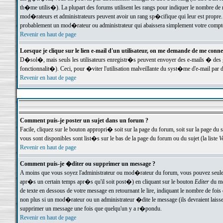
th�me utilis�). La plupart des forums utilisent les rangs pour indiquer le nombre de m
mod�rateurs et administrateurs peuvent avoir un rang sp�cifique qui leur est propre. 
probablement un mod�rateur ou administrateur qui abaissera simplement votre compte
Revenir en haut de page
Lorsque je clique sur le lien e-mail d'un utilisateur, on me demande de me conne
D�sol�, mais seuls les utilisateurs enregistr�s peuvent envoyer des e-mails � des ge
fonctionnalit�). Ceci, pour �viter l'utilisation malveillante du syst�me d'e-mail par 
Revenir en haut de page
Comment puis-je poster un sujet dans un forum ?
Facile, cliquez sur le bouton appropri� soit sur la page du forum, soit sur la page du 
vous sont disponibles sont list�s sur le bas de la page du forum ou du sujet (la liste
V
Revenir en haut de page
Comment puis-je �diter ou supprimer un message ?
A moins que vous soyez l'administrateur ou mod�rateur du forum, vous pouvez seul
apr�s un certain temps apr�s qu'il soit post�) en cliquant sur le bouton
Editer
du me
de texte en dessous de votre message en retournant le lire, indiquant le nombre de fo
non plus si un mod�rateur ou un administrateur �dite le message (ils devraient laisser
supprimer un message une fois que quelqu'un y a r�pondu.
Revenir en haut de page