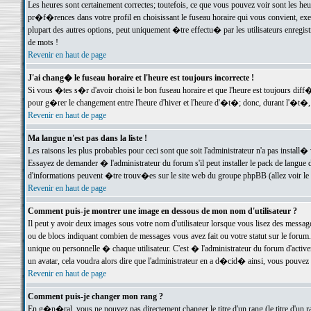
Les heures sont certainement correctes; toutefois, ce que vous pouvez voir sont les he
pr�f�rences dans votre profil en choisissant le fuseau horaire qui vous convient, exe
plupart des autres options, peut uniquement �tre effectu� par les utilisateurs enregis
de mots !
Revenir en haut de page
J'ai chang� le fuseau horaire et l'heure est toujours incorrecte !
Si vous �tes s�r d'avoir choisi le bon fuseau horaire et que l'heure est toujours d
pour g�rer le changement entre l'heure d'hiver et l'heure d'�t�; donc, durant l'�t�,
Revenir en haut de page
Ma langue n'est pas dans la liste !
Les raisons les plus probables pour ceci sont que soit l'administrateur n'a pas install�
Essayez de demander � l'administrateur du forum s'il peut installer le pack de langue d
d'informations peuvent �tre trouv�es sur le site web du groupe phpBB (allez voir le l
Revenir en haut de page
Comment puis-je montrer une image en dessous de mon nom d'utilisateur ?
Il peut y avoir deux images sous votre nom d'utilisateur lorsque vous lisez des mess
ou de blocs indiquant combien de messages vous avez fait ou votre statut sur le for
unique ou personnelle � chaque utilisateur. C'est � l'administrateur du forum d'activer
un avatar, cela voudra alors dire que l'administrateur en a d�cid� ainsi, vous pouvez
Revenir en haut de page
Comment puis-je changer mon rang ?
En g�n�ral, vous ne pouvez pas directement changer le titre d'un rang (le titre d'un ra