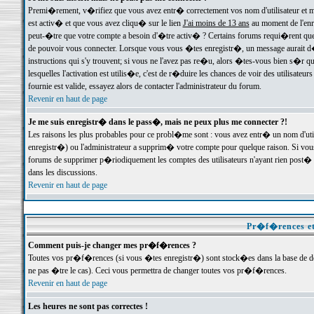
Premi�rement, v�rifiez que vous avez entr� correctement vos nom d'utilisateur et mo
est activ� et que vous avez cliqu� sur le lien
J'ai moins de 13 ans
au moment de l'enre
peut-�tre que votre compte a besoin d'�tre activ� ? Certains forums requi�rent que 
de pouvoir vous connecter. Lorsque vous vous �tes enregistr�, un message aurait d� v
instructions qui s'y trouvent; si vous ne l'avez pas re�u, alors �tes-vous bien s�r que
lesquelles l'activation est utilis�e, c'est de r�duire les chances de voir des utilis
fournie est valide, essayez alors de contacter l'administrateur du forum.
Revenir en haut de page
Je me suis enregistr� dans le pass�, mais ne peux plus me connecter ?!
Les raisons les plus probables pour ce probl�me sont : vous avez entr� un nom d'ut
enregistr�) ou l'administrateur a supprim� votre compte pour quelque raison. Si vous 
forums de supprimer p�riodiquement les comptes des utilisateurs n'ayant rien post� a
dans les discussions.
Revenir en haut de page
Pr�f�rences et
Comment puis-je changer mes pr�f�rences ?
Toutes vos pr�f�rences (si vous �tes enregistr�) sont stock�es dans la base de don
ne pas �tre le cas). Ceci vous permettra de changer toutes vos pr�f�rences.
Revenir en haut de page
Les heures ne sont pas correctes !