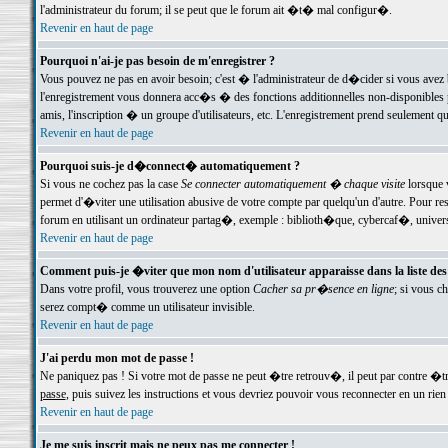
l'administrateur du forum; il se peut que le forum ait �t� mal configur�.
Revenir en haut de page
Pourquoi n'ai-je pas besoin de m'enregistrer ?
Vous pouvez ne pas en avoir besoin; c'est � l'administrateur de d�cider si vous avez 
l'enregistrement vous donnera acc�s � des fonctions additionnelles non-disponibles p
amis, l'inscription � un groupe d'utilisateurs, etc. L'enregistrement prend seulement q
Revenir en haut de page
Pourquoi suis-je d�connect� automatiquement ?
Si vous ne cochez pas la case
Se connecter automatiquement � chaque visite
lorsque 
permet d'�viter une utilisation abusive de votre compte par quelqu'un d'autre. Pour 
forum en utilisant un ordinateur partag�, exemple : biblioth�que, cybercaf�, univers
Revenir en haut de page
Comment puis-je �viter que mon nom d'utilisateur apparaisse dans la liste des u
Dans votre profil, vous trouverez une option
Cacher sa pr�sence en ligne
; si vous c
serez compt� comme un utilisateur invisible.
Revenir en haut de page
J'ai perdu mon mot de passe !
Ne paniquez pas ! Si votre mot de passe ne peut �tre retrouv�, il peut par contre �tre
passe
, puis suivez les instructions et vous devriez pouvoir vous reconnecter en un rien
Revenir en haut de page
Je me suis inscrit mais ne peux pas me connecter !