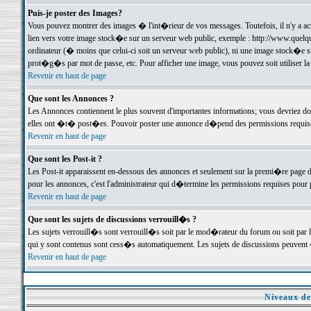
Puis-je poster des Images?
Vous pouvez montrer des images � l'int�rieur de vos messages. Toutefois, il n'y a 
lien vers votre image stock�e sur un serveur web public, exemple : http://www.quelq
ordinateur (� moins que celui-ci soit un serveur web public), ni une image stock�e su
prot�g�s par mot de passe, etc. Pour afficher une image, vous pouvez soit utiliser 
Revenir en haut de page
Que sont les Annonces ?
Les Annonces contiennent le plus souvent d'importantes informations; vous devriez d
elles ont �t� post�es. Pouvoir poster une annonce d�pend des permissions requises;
Revenir en haut de page
Que sont les Post-it ?
Les Post-it apparaissent en-dessous des annonces et seulement sur la premi�re page 
pour les annonces, c'est l'administrateur qui d�termine les permissions requises pour 
Revenir en haut de page
Que sont les sujets de discussions verrouill�s ?
Les sujets verrouill�s sont verrouill�s soit par le mod�rateur du forum ou soit par 
qui y sont contenus sont cess�s automatiquement. Les sujets de discussions peuvent 
Revenir en haut de page
Niveaux de