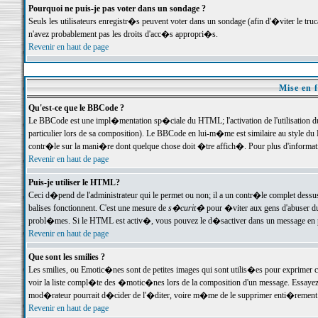
Pourquoi ne puis-je pas voter dans un sondage ?
Seuls les utilisateurs enregistr�s peuvent voter dans un sondage (afin d'�viter le tr
n'avez probablement pas les droits d'acc�s appropri�s.
Revenir en haut de page
Mise en f
Qu'est-ce que le BBCode ?
Le BBCode est une impl�mentation sp�ciale du HTML; l'activation de l'utilisation 
particulier lors de sa composition). Le BBCode en lui-m�me est similaire au style du H
contr�le sur la mani�re dont quelque chose doit �tre affich�. Pour plus d'information
Revenir en haut de page
Puis-je utiliser le HTML?
Ceci d�pend de l'administrateur qui le permet ou non; il a un contr�le complet dessu
balises fonctionnent. C'est une mesure de
s�curit�
pour �viter aux gens d'abuser du 
probl�mes. Si le HTML est activ�, vous pouvez le d�sactiver dans un message en par
Revenir en haut de page
Que sont les smilies ?
Les smilies, ou Emotic�nes sont de petites images qui sont utilis�es pour exprimer certa
voir la liste compl�te des �motic�nes lors de la composition d'un message. Essayez de 
mod�rateur pourrait d�cider de l'�diter, voire m�me de le supprimer enti�rement
Revenir en haut de page