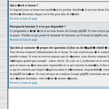
Qui a �crit ce forum ?
Ce logiciel (sous sa forme non modifi�e) est produit, distribu� et est sous droits d'a
distribu� librement; cliquez sur le lien pour plus de d�tails.
Revenir en haut de page
Pourquoi la fonction X n'est pas disponible ?
Ce programme a �t� �crit et est sous licence du Groupe phpBB. Si vous croyez qu'un
en pense. Veuillez ne pas poster de demande de fonctions sur le forum de phpbb.com; 
Revenir en haut de page
Qui dois-je contacter � propos des questions d'abus ou de l�galit� relatif � 
Vous devriez contacter l'administrateur de ce forum. Si vous n'arrivez pas � le conta
prendre contact. Si vous ne recevez toujours pas de r�ponse, vous devriez contacter 
h�bergeur gratuit (par exemple : yahoo, free.fr, f2s.com, etc.), la direction ou le se
peut en aucun cas �tre tenu pour responsable en ce qui concerne la mani�re, le lieu ou 
ce qui ne concerne pas l'aspect l�gal (cessation et d�sistement, responsabilit�, comm
de phpBB lui-m�me. Si vous envoyez un e-mail au Groupe phpBB concernant une utili
une r�ponse laconique, voire m�me � aucune r�ponse.
Revenir en haut de page