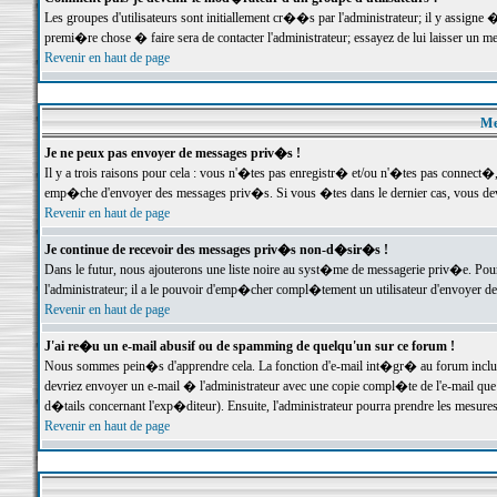
Les groupes d'utilisateurs sont initiallement cr��s par l'administrateur; il y assign
premi�re chose � faire sera de contacter l'administrateur; essayez de lui laisser un 
Revenir en haut de page
Me
Je ne peux pas envoyer de messages priv�s !
Il y a trois raisons pour cela : vous n'�tes pas enregistr� et/ou n'�tes pas connect�
emp�che d'envoyer des messages priv�s. Si vous �tes dans le dernier cas, vous devr
Revenir en haut de page
Je continue de recevoir des messages priv�s non-d�sir�s !
Dans le futur, nous ajouterons une liste noire au syst�me de messagerie priv�e. P
l'administrateur; il a le pouvoir d'emp�cher compl�tement un utilisateur d'envoyer 
Revenir en haut de page
J'ai re�u un e-mail abusif ou de spamming de quelqu'un sur ce forum !
Nous sommes pein�s d'apprendre cela. La fonction d'e-mail int�gr� au forum inclut d
devriez envoyer un e-mail � l'administrateur avec une copie compl�te de l'e-mail que v
d�tails concernant l'exp�diteur). Ensuite, l'administrateur pourra prendre les mesure
Revenir en haut de page