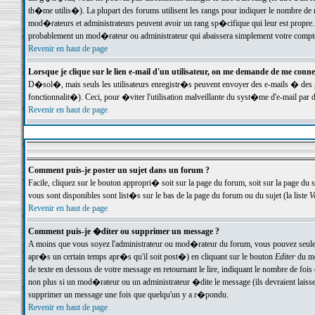
th�me utilis�). La plupart des forums utilisent les rangs pour indiquer le nombre de m
mod�rateurs et administrateurs peuvent avoir un rang sp�cifique qui leur est propre. 
probablement un mod�rateur ou administrateur qui abaissera simplement votre compte
Revenir en haut de page
Lorsque je clique sur le lien e-mail d'un utilisateur, on me demande de me conne
D�sol�, mais seuls les utilisateurs enregistr�s peuvent envoyer des e-mails � des ge
fonctionnalit�). Ceci, pour �viter l'utilisation malveillante du syst�me d'e-mail par 
Revenir en haut de page
Comment puis-je poster un sujet dans un forum ?
Facile, cliquez sur le bouton appropri� soit sur la page du forum, soit sur la page du 
vous sont disponibles sont list�s sur le bas de la page du forum ou du sujet (la liste
V
Revenir en haut de page
Comment puis-je �diter ou supprimer un message ?
A moins que vous soyez l'administrateur ou mod�rateur du forum, vous pouvez seul
apr�s un certain temps apr�s qu'il soit post�) en cliquant sur le bouton
Editer
du me
de texte en dessous de votre message en retournant le lire, indiquant le nombre de fo
non plus si un mod�rateur ou un administrateur �dite le message (ils devraient laisser
supprimer un message une fois que quelqu'un y a r�pondu.
Revenir en haut de page