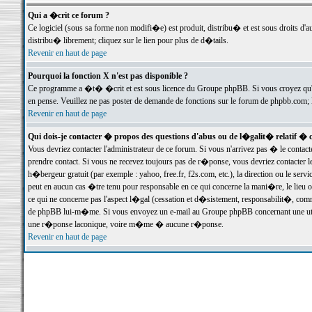
Qui a �crit ce forum ?
Ce logiciel (sous sa forme non modifi�e) est produit, distribu� et est sous droits d'a
distribu� librement; cliquez sur le lien pour plus de d�tails.
Revenir en haut de page
Pourquoi la fonction X n'est pas disponible ?
Ce programme a �t� �crit et est sous licence du Groupe phpBB. Si vous croyez qu'un
en pense. Veuillez ne pas poster de demande de fonctions sur le forum de phpbb.com; 
Revenir en haut de page
Qui dois-je contacter � propos des questions d'abus ou de l�galit� relatif � 
Vous devriez contacter l'administrateur de ce forum. Si vous n'arrivez pas � le conta
prendre contact. Si vous ne recevez toujours pas de r�ponse, vous devriez contacter 
h�bergeur gratuit (par exemple : yahoo, free.fr, f2s.com, etc.), la direction ou le se
peut en aucun cas �tre tenu pour responsable en ce qui concerne la mani�re, le lieu ou 
ce qui ne concerne pas l'aspect l�gal (cessation et d�sistement, responsabilit�, comm
de phpBB lui-m�me. Si vous envoyez un e-mail au Groupe phpBB concernant une utili
une r�ponse laconique, voire m�me � aucune r�ponse.
Revenir en haut de page