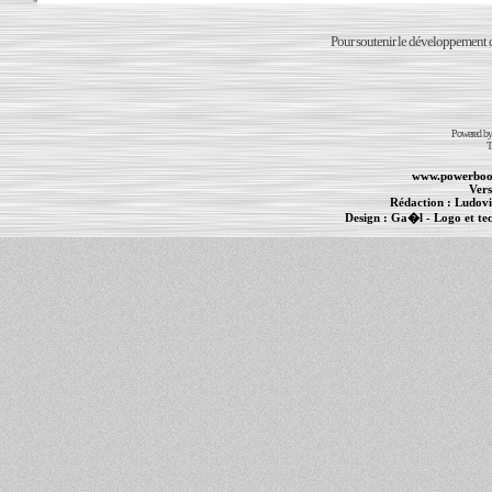
Pour soutenir le développement du
Powered b
T
www.powerboo
Vers
Rédaction :
Ludovi
Design :
Ga�l
- Logo et te
Informations :
PowerBook
-
MacBook Pro
-
i