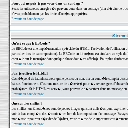
Pourquoi ne puis-je pas voter dans un sondage ?
Seuls les utilisateurs enregistr�s peuvent voter dans un sondage (afin d'�viter le tr
n'avez probablement pas les droits d'acc�s appropri�s.
Revenir en haut de page
Mise en f
Qu'est-ce que le BBCode ?
Le BBCode est une impl�mentation sp�ciale du HTML; l'activation de l'utilisation 
particulier lors de sa composition). Le BBCode en lui-m�me est similaire au style du H
contr�le sur la mani�re dont quelque chose doit �tre affich�. Pour plus d'information
Revenir en haut de page
Puis-je utiliser le HTML?
Ceci d�pend de l'administrateur qui le permet ou non; il a un contr�le complet dessu
balises fonctionnent. C'est une mesure de
s�curit�
pour �viter aux gens d'abuser du 
probl�mes. Si le HTML est activ�, vous pouvez le d�sactiver dans un message en par
Revenir en haut de page
Que sont les smilies ?
Les smilies, ou Emotic�nes sont de petites images qui sont utilis�es pour exprimer certa
voir la liste compl�te des �motic�nes lors de la composition d'un message. Essayez de 
mod�rateur pourrait d�cider de l'�diter, voire m�me de le supprimer enti�rement
Revenir en haut de page