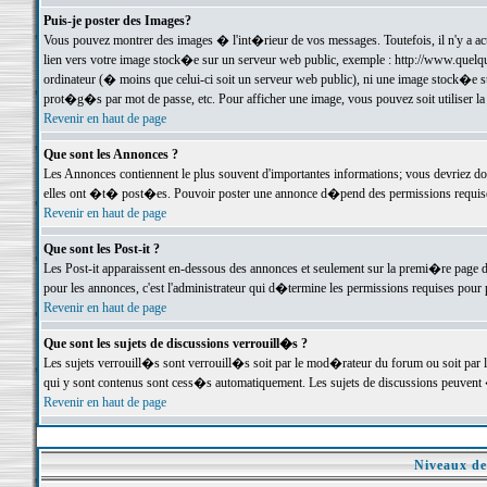
Puis-je poster des Images?
Vous pouvez montrer des images � l'int�rieur de vos messages. Toutefois, il n'y a 
lien vers votre image stock�e sur un serveur web public, exemple : http://www.quelq
ordinateur (� moins que celui-ci soit un serveur web public), ni une image stock�e su
prot�g�s par mot de passe, etc. Pour afficher une image, vous pouvez soit utiliser 
Revenir en haut de page
Que sont les Annonces ?
Les Annonces contiennent le plus souvent d'importantes informations; vous devriez d
elles ont �t� post�es. Pouvoir poster une annonce d�pend des permissions requises;
Revenir en haut de page
Que sont les Post-it ?
Les Post-it apparaissent en-dessous des annonces et seulement sur la premi�re page 
pour les annonces, c'est l'administrateur qui d�termine les permissions requises pour 
Revenir en haut de page
Que sont les sujets de discussions verrouill�s ?
Les sujets verrouill�s sont verrouill�s soit par le mod�rateur du forum ou soit par 
qui y sont contenus sont cess�s automatiquement. Les sujets de discussions peuvent 
Revenir en haut de page
Niveaux de