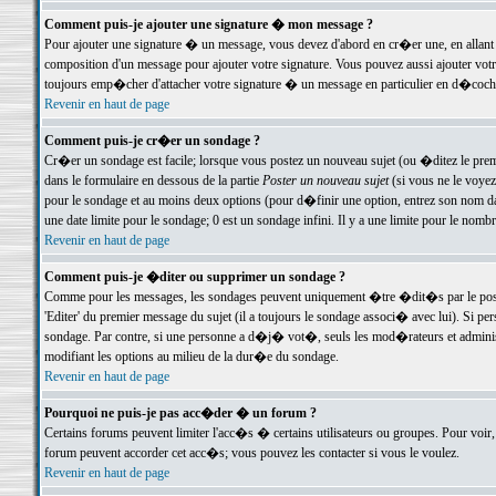
Comment puis-je ajouter une signature � mon message ?
Pour ajouter une signature � un message, vous devez d'abord en cr�er une, en allant
composition d'un message pour ajouter votre signature. Vous pouvez aussi ajouter vot
toujours emp�cher d'attacher votre signature � un message en particulier en d�cochan
Revenir en haut de page
Comment puis-je cr�er un sondage ?
Cr�er un sondage est facile; lorsque vous postez un nouveau sujet (ou �ditez le premie
dans le formulaire en dessous de la partie
Poster un nouveau sujet
(si vous ne le voyez
pour le sondage et au moins deux options (pour d�finir une option, entrez son nom d
une date limite pour le sondage; 0 est un sondage infini. Il y a une limite pour le nomb
Revenir en haut de page
Comment puis-je �diter ou supprimer un sondage ?
Comme pour les messages, les sondages peuvent uniquement �tre �dit�s par le poste
'Editer' du premier message du sujet (il a toujours le sondage associ� avec lui). Si 
sondage. Par contre, si une personne a d�j� vot�, seuls les mod�rateurs et administ
modifiant les options au milieu de la dur�e du sondage.
Revenir en haut de page
Pourquoi ne puis-je pas acc�der � un forum ?
Certains forums peuvent limiter l'acc�s � certains utilisateurs ou groupes. Pour voir, 
forum peuvent accorder cet acc�s; vous pouvez les contacter si vous le voulez.
Revenir en haut de page