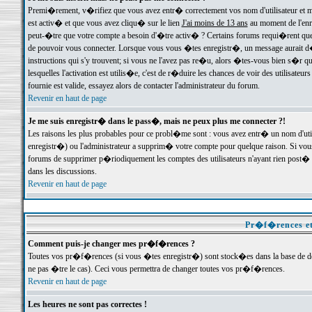
Premi�rement, v�rifiez que vous avez entr� correctement vos nom d'utilisateur et mo
est activ� et que vous avez cliqu� sur le lien
J'ai moins de 13 ans
au moment de l'enre
peut-�tre que votre compte a besoin d'�tre activ� ? Certains forums requi�rent que 
de pouvoir vous connecter. Lorsque vous vous �tes enregistr�, un message aurait d� v
instructions qui s'y trouvent; si vous ne l'avez pas re�u, alors �tes-vous bien s�r que
lesquelles l'activation est utilis�e, c'est de r�duire les chances de voir des utilis
fournie est valide, essayez alors de contacter l'administrateur du forum.
Revenir en haut de page
Je me suis enregistr� dans le pass�, mais ne peux plus me connecter ?!
Les raisons les plus probables pour ce probl�me sont : vous avez entr� un nom d'ut
enregistr�) ou l'administrateur a supprim� votre compte pour quelque raison. Si vous 
forums de supprimer p�riodiquement les comptes des utilisateurs n'ayant rien post� a
dans les discussions.
Revenir en haut de page
Pr�f�rences et
Comment puis-je changer mes pr�f�rences ?
Toutes vos pr�f�rences (si vous �tes enregistr�) sont stock�es dans la base de don
ne pas �tre le cas). Ceci vous permettra de changer toutes vos pr�f�rences.
Revenir en haut de page
Les heures ne sont pas correctes !