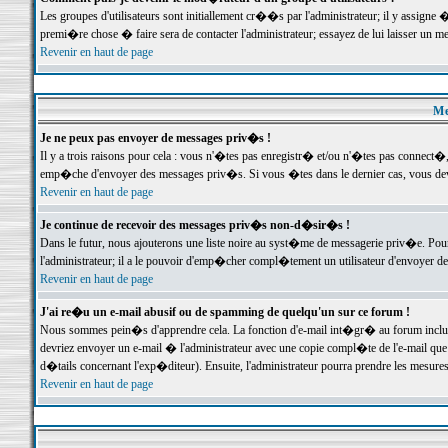
Les groupes d'utilisateurs sont initiallement cr��s par l'administrateur; il y assign
premi�re chose � faire sera de contacter l'administrateur; essayez de lui laisser un 
Revenir en haut de page
Me
Je ne peux pas envoyer de messages priv�s !
Il y a trois raisons pour cela : vous n'�tes pas enregistr� et/ou n'�tes pas connect�
emp�che d'envoyer des messages priv�s. Si vous �tes dans le dernier cas, vous devr
Revenir en haut de page
Je continue de recevoir des messages priv�s non-d�sir�s !
Dans le futur, nous ajouterons une liste noire au syst�me de messagerie priv�e. P
l'administrateur; il a le pouvoir d'emp�cher compl�tement un utilisateur d'envoyer 
Revenir en haut de page
J'ai re�u un e-mail abusif ou de spamming de quelqu'un sur ce forum !
Nous sommes pein�s d'apprendre cela. La fonction d'e-mail int�gr� au forum inclut d
devriez envoyer un e-mail � l'administrateur avec une copie compl�te de l'e-mail que v
d�tails concernant l'exp�diteur). Ensuite, l'administrateur pourra prendre les mesure
Revenir en haut de page