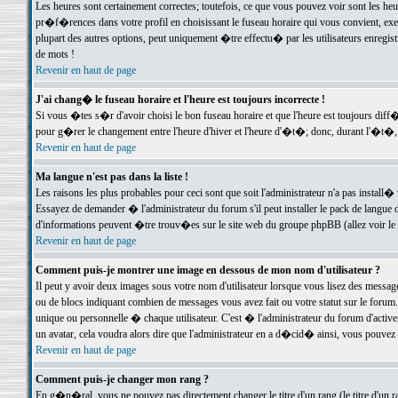
Les heures sont certainement correctes; toutefois, ce que vous pouvez voir sont les he
pr�f�rences dans votre profil en choisissant le fuseau horaire qui vous convient, exe
plupart des autres options, peut uniquement �tre effectu� par les utilisateurs enregis
de mots !
Revenir en haut de page
J'ai chang� le fuseau horaire et l'heure est toujours incorrecte !
Si vous �tes s�r d'avoir choisi le bon fuseau horaire et que l'heure est toujours d
pour g�rer le changement entre l'heure d'hiver et l'heure d'�t�; donc, durant l'�t�,
Revenir en haut de page
Ma langue n'est pas dans la liste !
Les raisons les plus probables pour ceci sont que soit l'administrateur n'a pas install�
Essayez de demander � l'administrateur du forum s'il peut installer le pack de langue d
d'informations peuvent �tre trouv�es sur le site web du groupe phpBB (allez voir le l
Revenir en haut de page
Comment puis-je montrer une image en dessous de mon nom d'utilisateur ?
Il peut y avoir deux images sous votre nom d'utilisateur lorsque vous lisez des mess
ou de blocs indiquant combien de messages vous avez fait ou votre statut sur le for
unique ou personnelle � chaque utilisateur. C'est � l'administrateur du forum d'activer
un avatar, cela voudra alors dire que l'administrateur en a d�cid� ainsi, vous pouvez
Revenir en haut de page
Comment puis-je changer mon rang ?
En g�n�ral, vous ne pouvez pas directement changer le titre d'un rang (le titre d'un ra