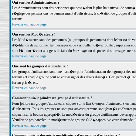
Qui sont les Administrateurs ?
Les Administrateurs sont des personnes qui poss�dent le plus haut niveau de contr�le 
r�glage des permissions, le bannissement d'utilisateurs, la cr�ation de groupes d'uti
forums.
Revenir en haut de page
Qui sont les Mod�rateurs?
Les Mod�rateurs sont des personnes (ou groupes de personnes) dont le but est de veil
d'�diter ou de supprimer les messages et de verrouiller, d�verrouiller, supprimer 
sont l� pour �viter aux gens de faire du
hors-sujet
ou de poster des messages ne res
Revenir en haut de page
Que sont les groupes d'utilisateurs ?
Les groupes d'utilisateurs sont une mani�re pour l'administrateur de regrouper des util
forums) et chaque groupe peut se voir assigner des droits d'acc�s. Ceci permet � 
forum priv�, etc.
Revenir en haut de page
Comment puis-je joindre un groupe d'utilisateurs ?
Pour joindre un groupe d'utilisateurs, cliquez sur le lien
Groupes d'utilisateurs
en haut
d'utilisateurs. Tous les groupes ne sont pas
ouverts
; certains sont
ferm�s
et d'autres p
cliquant sur le bouton appropri�. Le mod�rateur du groupe d'utilisateurs devra appro
Veuillez ne pas harceler un mod�rateur de groupe s'il d�sapprouve votre demande; il 
Revenir en haut de page
Comment puis-je devenir le mod�rateur d'un groupe d'utilisateurs ?