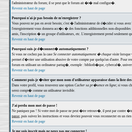
l'administrateur du forum; il se peut que le forum ait �t� mal configur�.
Revenir en haut de page
Pourquoi n'ai-je pas besoin de m'enregistrer ?
Vous pouvez ne pas en avoir besoin; c'est � l'administrateur de d�cider si vous avez 
l'enregistrement vous donnera acc�s � des fonctions additionnelles non-disponibles p
amis, l'inscription � un groupe d'utilisateurs, etc. L'enregistrement prend seulement q
Revenir en haut de page
Pourquoi suis-je d�connect� automatiquement ?
Si vous ne cochez pas la case
Se connecter automatiquement � chaque visite
lorsque 
permet d'�viter une utilisation abusive de votre compte par quelqu'un d'autre. Pour 
forum en utilisant un ordinateur partag�, exemple : biblioth�que, cybercaf�, univers
Revenir en haut de page
Comment puis-je �viter que mon nom d'utilisateur apparaisse dans la liste des u
Dans votre profil, vous trouverez une option
Cacher sa pr�sence en ligne
; si vous c
serez compt� comme un utilisateur invisible.
Revenir en haut de page
J'ai perdu mon mot de passe !
Ne paniquez pas ! Si votre mot de passe ne peut �tre retrouv�, il peut par contre �tre
passe
, puis suivez les instructions et vous devriez pouvoir vous reconnecter en un rien
Revenir en haut de page
Je me suis inscrit mais ne peux pas me connecter !