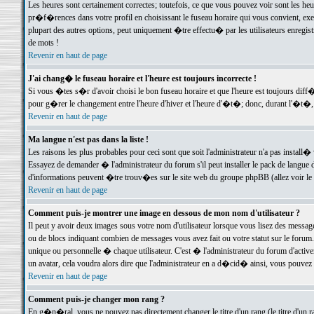
Les heures sont certainement correctes; toutefois, ce que vous pouvez voir sont les he
pr�f�rences dans votre profil en choisissant le fuseau horaire qui vous convient, exe
plupart des autres options, peut uniquement �tre effectu� par les utilisateurs enregis
de mots !
Revenir en haut de page
J'ai chang� le fuseau horaire et l'heure est toujours incorrecte !
Si vous �tes s�r d'avoir choisi le bon fuseau horaire et que l'heure est toujours d
pour g�rer le changement entre l'heure d'hiver et l'heure d'�t�; donc, durant l'�t�,
Revenir en haut de page
Ma langue n'est pas dans la liste !
Les raisons les plus probables pour ceci sont que soit l'administrateur n'a pas install�
Essayez de demander � l'administrateur du forum s'il peut installer le pack de langue d
d'informations peuvent �tre trouv�es sur le site web du groupe phpBB (allez voir le l
Revenir en haut de page
Comment puis-je montrer une image en dessous de mon nom d'utilisateur ?
Il peut y avoir deux images sous votre nom d'utilisateur lorsque vous lisez des mess
ou de blocs indiquant combien de messages vous avez fait ou votre statut sur le for
unique ou personnelle � chaque utilisateur. C'est � l'administrateur du forum d'activer
un avatar, cela voudra alors dire que l'administrateur en a d�cid� ainsi, vous pouvez
Revenir en haut de page
Comment puis-je changer mon rang ?
En g�n�ral, vous ne pouvez pas directement changer le titre d'un rang (le titre d'un ra