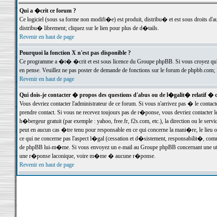
Qui a �crit ce forum ?
Ce logiciel (sous sa forme non modifi�e) est produit, distribu� et est sous droits d'a
distribu� librement; cliquez sur le lien pour plus de d�tails.
Revenir en haut de page
Pourquoi la fonction X n'est pas disponible ?
Ce programme a �t� �crit et est sous licence du Groupe phpBB. Si vous croyez qu'un
en pense. Veuillez ne pas poster de demande de fonctions sur le forum de phpbb.com; 
Revenir en haut de page
Qui dois-je contacter � propos des questions d'abus ou de l�galit� relatif � 
Vous devriez contacter l'administrateur de ce forum. Si vous n'arrivez pas � le conta
prendre contact. Si vous ne recevez toujours pas de r�ponse, vous devriez contacter 
h�bergeur gratuit (par exemple : yahoo, free.fr, f2s.com, etc.), la direction ou le se
peut en aucun cas �tre tenu pour responsable en ce qui concerne la mani�re, le lieu ou 
ce qui ne concerne pas l'aspect l�gal (cessation et d�sistement, responsabilit�, comm
de phpBB lui-m�me. Si vous envoyez un e-mail au Groupe phpBB concernant une utili
une r�ponse laconique, voire m�me � aucune r�ponse.
Revenir en haut de page