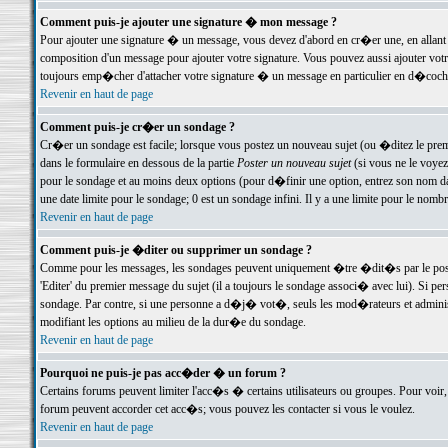
Comment puis-je ajouter une signature � mon message ?
Pour ajouter une signature � un message, vous devez d'abord en cr�er une, en allant
composition d'un message pour ajouter votre signature. Vous pouvez aussi ajouter vot
toujours emp�cher d'attacher votre signature � un message en particulier en d�cochan
Revenir en haut de page
Comment puis-je cr�er un sondage ?
Cr�er un sondage est facile; lorsque vous postez un nouveau sujet (ou �ditez le premie
dans le formulaire en dessous de la partie
Poster un nouveau sujet
(si vous ne le voyez
pour le sondage et au moins deux options (pour d�finir une option, entrez son nom d
une date limite pour le sondage; 0 est un sondage infini. Il y a une limite pour le nomb
Revenir en haut de page
Comment puis-je �diter ou supprimer un sondage ?
Comme pour les messages, les sondages peuvent uniquement �tre �dit�s par le poste
'Editer' du premier message du sujet (il a toujours le sondage associ� avec lui). Si 
sondage. Par contre, si une personne a d�j� vot�, seuls les mod�rateurs et administ
modifiant les options au milieu de la dur�e du sondage.
Revenir en haut de page
Pourquoi ne puis-je pas acc�der � un forum ?
Certains forums peuvent limiter l'acc�s � certains utilisateurs ou groupes. Pour voir, 
forum peuvent accorder cet acc�s; vous pouvez les contacter si vous le voulez.
Revenir en haut de page