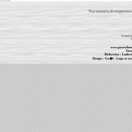
Pour soutenir le développement du
Powered b
T
www.powerboo
Vers
Rédaction :
Ludovi
Design :
Ga�l
- Logo et te
Informations :
PowerBook
-
MacBook Pro
-
i