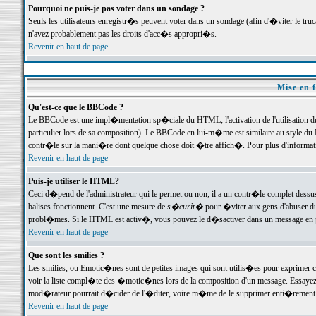
Pourquoi ne puis-je pas voter dans un sondage ?
Seuls les utilisateurs enregistr�s peuvent voter dans un sondage (afin d'�viter le tr
n'avez probablement pas les droits d'acc�s appropri�s.
Revenir en haut de page
Mise en f
Qu'est-ce que le BBCode ?
Le BBCode est une impl�mentation sp�ciale du HTML; l'activation de l'utilisation 
particulier lors de sa composition). Le BBCode en lui-m�me est similaire au style du H
contr�le sur la mani�re dont quelque chose doit �tre affich�. Pour plus d'information
Revenir en haut de page
Puis-je utiliser le HTML?
Ceci d�pend de l'administrateur qui le permet ou non; il a un contr�le complet dessu
balises fonctionnent. C'est une mesure de
s�curit�
pour �viter aux gens d'abuser du 
probl�mes. Si le HTML est activ�, vous pouvez le d�sactiver dans un message en par
Revenir en haut de page
Que sont les smilies ?
Les smilies, ou Emotic�nes sont de petites images qui sont utilis�es pour exprimer certa
voir la liste compl�te des �motic�nes lors de la composition d'un message. Essayez de 
mod�rateur pourrait d�cider de l'�diter, voire m�me de le supprimer enti�rement
Revenir en haut de page