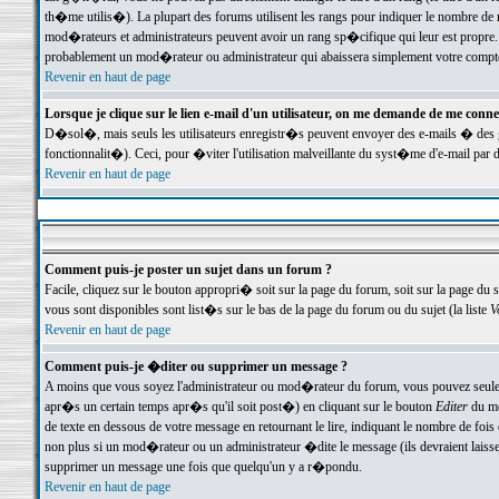
th�me utilis�). La plupart des forums utilisent les rangs pour indiquer le nombre de m
mod�rateurs et administrateurs peuvent avoir un rang sp�cifique qui leur est propre. 
probablement un mod�rateur ou administrateur qui abaissera simplement votre compte
Revenir en haut de page
Lorsque je clique sur le lien e-mail d'un utilisateur, on me demande de me conne
D�sol�, mais seuls les utilisateurs enregistr�s peuvent envoyer des e-mails � des ge
fonctionnalit�). Ceci, pour �viter l'utilisation malveillante du syst�me d'e-mail par 
Revenir en haut de page
Comment puis-je poster un sujet dans un forum ?
Facile, cliquez sur le bouton appropri� soit sur la page du forum, soit sur la page du 
vous sont disponibles sont list�s sur le bas de la page du forum ou du sujet (la liste
V
Revenir en haut de page
Comment puis-je �diter ou supprimer un message ?
A moins que vous soyez l'administrateur ou mod�rateur du forum, vous pouvez seul
apr�s un certain temps apr�s qu'il soit post�) en cliquant sur le bouton
Editer
du me
de texte en dessous de votre message en retournant le lire, indiquant le nombre de fo
non plus si un mod�rateur ou un administrateur �dite le message (ils devraient laisser
supprimer un message une fois que quelqu'un y a r�pondu.
Revenir en haut de page