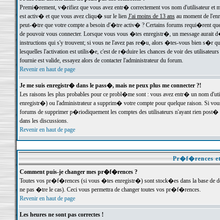
Premi�rement, v�rifiez que vous avez entr� correctement vos nom d'utilisateur et mo
est activ� et que vous avez cliqu� sur le lien
J'ai moins de 13 ans
au moment de l'enre
peut-�tre que votre compte a besoin d'�tre activ� ? Certains forums requi�rent que 
de pouvoir vous connecter. Lorsque vous vous �tes enregistr�, un message aurait d� v
instructions qui s'y trouvent; si vous ne l'avez pas re�u, alors �tes-vous bien s�r que
lesquelles l'activation est utilis�e, c'est de r�duire les chances de voir des utilis
fournie est valide, essayez alors de contacter l'administrateur du forum.
Revenir en haut de page
Je me suis enregistr� dans le pass�, mais ne peux plus me connecter ?!
Les raisons les plus probables pour ce probl�me sont : vous avez entr� un nom d'ut
enregistr�) ou l'administrateur a supprim� votre compte pour quelque raison. Si vous 
forums de supprimer p�riodiquement les comptes des utilisateurs n'ayant rien post� a
dans les discussions.
Revenir en haut de page
Pr�f�rences et
Comment puis-je changer mes pr�f�rences ?
Toutes vos pr�f�rences (si vous �tes enregistr�) sont stock�es dans la base de don
ne pas �tre le cas). Ceci vous permettra de changer toutes vos pr�f�rences.
Revenir en haut de page
Les heures ne sont pas correctes !