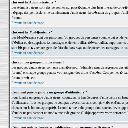
Qui sont les Administrateurs ?
Les Administrateurs sont des personnes qui poss�dent le plus haut niveau de contr�le 
r�glage des permissions, le bannissement d'utilisateurs, la cr�ation de groupes d'uti
forums.
Revenir en haut de page
Qui sont les Mod�rateurs?
Les Mod�rateurs sont des personnes (ou groupes de personnes) dont le but est de veil
d'�diter ou de supprimer les messages et de verrouiller, d�verrouiller, supprimer 
sont l� pour �viter aux gens de faire du
hors-sujet
ou de poster des messages ne res
Revenir en haut de page
Que sont les groupes d'utilisateurs ?
Les groupes d'utilisateurs sont une mani�re pour l'administrateur de regrouper des util
forums) et chaque groupe peut se voir assigner des droits d'acc�s. Ceci permet � 
forum priv�, etc.
Revenir en haut de page
Comment puis-je joindre un groupe d'utilisateurs ?
Pour joindre un groupe d'utilisateurs, cliquez sur le lien
Groupes d'utilisateurs
en haut
d'utilisateurs. Tous les groupes ne sont pas
ouverts
; certains sont
ferm�s
et d'autres p
cliquant sur le bouton appropri�. Le mod�rateur du groupe d'utilisateurs devra appro
Veuillez ne pas harceler un mod�rateur de groupe s'il d�sapprouve votre demande; il 
Revenir en haut de page
Comment puis-je devenir le mod�rateur d'un groupe d'utilisateurs ?