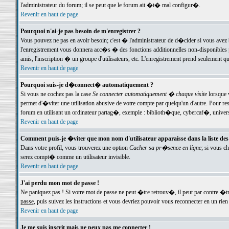
l'administrateur du forum; il se peut que le forum ait �t� mal configur�.
Revenir en haut de page
Pourquoi n'ai-je pas besoin de m'enregistrer ?
Vous pouvez ne pas en avoir besoin; c'est � l'administrateur de d�cider si vous avez 
l'enregistrement vous donnera acc�s � des fonctions additionnelles non-disponibles p
amis, l'inscription � un groupe d'utilisateurs, etc. L'enregistrement prend seulement q
Revenir en haut de page
Pourquoi suis-je d�connect� automatiquement ?
Si vous ne cochez pas la case
Se connecter automatiquement � chaque visite
lorsque 
permet d'�viter une utilisation abusive de votre compte par quelqu'un d'autre. Pour 
forum en utilisant un ordinateur partag�, exemple : biblioth�que, cybercaf�, univers
Revenir en haut de page
Comment puis-je �viter que mon nom d'utilisateur apparaisse dans la liste des u
Dans votre profil, vous trouverez une option
Cacher sa pr�sence en ligne
; si vous c
serez compt� comme un utilisateur invisible.
Revenir en haut de page
J'ai perdu mon mot de passe !
Ne paniquez pas ! Si votre mot de passe ne peut �tre retrouv�, il peut par contre �tre
passe
, puis suivez les instructions et vous devriez pouvoir vous reconnecter en un rien
Revenir en haut de page
Je me suis inscrit mais ne peux pas me connecter !