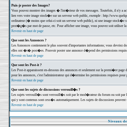
Puis-je poster des Images?
Vous pouvez montrer des images � l'int�rieur de vos messages. Toutefois, il n'y a 
lien vers votre image stock�e sur un serveur web public, exemple : http://www.quelq
ordinateur (� moins que celui-ci soit un serveur web public), ni une image stock�e su
prot�g�s par mot de passe, etc. Pour afficher une image, vous pouvez soit utiliser 
Revenir en haut de page
Que sont les Annonces ?
Les Annonces contiennent le plus souvent d'importantes informations; vous devriez d
elles ont �t� post�es. Pouvoir poster une annonce d�pend des permissions requises;
Revenir en haut de page
Que sont les Post-it ?
Les Post-it apparaissent en-dessous des annonces et seulement sur la premi�re page 
pour les annonces, c'est l'administrateur qui d�termine les permissions requises pour 
Revenir en haut de page
Que sont les sujets de discussions verrouill�s ?
Les sujets verrouill�s sont verrouill�s soit par le mod�rateur du forum ou soit par 
qui y sont contenus sont cess�s automatiquement. Les sujets de discussions peuvent 
Revenir en haut de page
Niveaux de