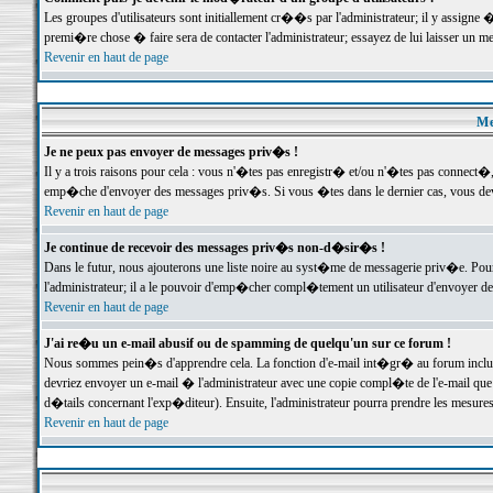
Les groupes d'utilisateurs sont initiallement cr��s par l'administrateur; il y assign
premi�re chose � faire sera de contacter l'administrateur; essayez de lui laisser un 
Revenir en haut de page
Me
Je ne peux pas envoyer de messages priv�s !
Il y a trois raisons pour cela : vous n'�tes pas enregistr� et/ou n'�tes pas connect�
emp�che d'envoyer des messages priv�s. Si vous �tes dans le dernier cas, vous devr
Revenir en haut de page
Je continue de recevoir des messages priv�s non-d�sir�s !
Dans le futur, nous ajouterons une liste noire au syst�me de messagerie priv�e. P
l'administrateur; il a le pouvoir d'emp�cher compl�tement un utilisateur d'envoyer 
Revenir en haut de page
J'ai re�u un e-mail abusif ou de spamming de quelqu'un sur ce forum !
Nous sommes pein�s d'apprendre cela. La fonction d'e-mail int�gr� au forum inclut d
devriez envoyer un e-mail � l'administrateur avec une copie compl�te de l'e-mail que v
d�tails concernant l'exp�diteur). Ensuite, l'administrateur pourra prendre les mesure
Revenir en haut de page