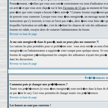
Premi�rement, v�rifiez que vous avez entr� correctement vos nom d'utilisateur et mo
est activ� et que vous avez cliqu� sur le lien
J'ai moins de 13 ans
au moment de l'enre
peut-�tre que votre compte a besoin d'�tre activ� ? Certains forums requi�rent que 
de pouvoir vous connecter. Lorsque vous vous �tes enregistr�, un message aurait d� v
instructions qui s'y trouvent; si vous ne l'avez pas re�u, alors �tes-vous bien s�r que
lesquelles l'activation est utilis�e, c'est de r�duire les chances de voir des utilis
fournie est valide, essayez alors de contacter l'administrateur du forum.
Revenir en haut de page
Je me suis enregistr� dans le pass�, mais ne peux plus me connecter ?!
Les raisons les plus probables pour ce probl�me sont : vous avez entr� un nom d'ut
enregistr�) ou l'administrateur a supprim� votre compte pour quelque raison. Si vous 
forums de supprimer p�riodiquement les comptes des utilisateurs n'ayant rien post� a
dans les discussions.
Revenir en haut de page
Pr�f�rences et
Comment puis-je changer mes pr�f�rences ?
Toutes vos pr�f�rences (si vous �tes enregistr�) sont stock�es dans la base de don
ne pas �tre le cas). Ceci vous permettra de changer toutes vos pr�f�rences.
Revenir en haut de page
Les heures ne sont pas correctes !