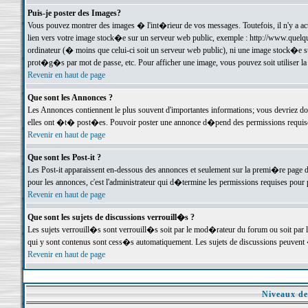
Puis-je poster des Images?
Vous pouvez montrer des images � l'int�rieur de vos messages. Toutefois, il n'y a 
lien vers votre image stock�e sur un serveur web public, exemple : http://www.quelq
ordinateur (� moins que celui-ci soit un serveur web public), ni une image stock�e su
prot�g�s par mot de passe, etc. Pour afficher une image, vous pouvez soit utiliser 
Revenir en haut de page
Que sont les Annonces ?
Les Annonces contiennent le plus souvent d'importantes informations; vous devriez d
elles ont �t� post�es. Pouvoir poster une annonce d�pend des permissions requises;
Revenir en haut de page
Que sont les Post-it ?
Les Post-it apparaissent en-dessous des annonces et seulement sur la premi�re page 
pour les annonces, c'est l'administrateur qui d�termine les permissions requises pour 
Revenir en haut de page
Que sont les sujets de discussions verrouill�s ?
Les sujets verrouill�s sont verrouill�s soit par le mod�rateur du forum ou soit par 
qui y sont contenus sont cess�s automatiquement. Les sujets de discussions peuvent 
Revenir en haut de page
Niveaux de