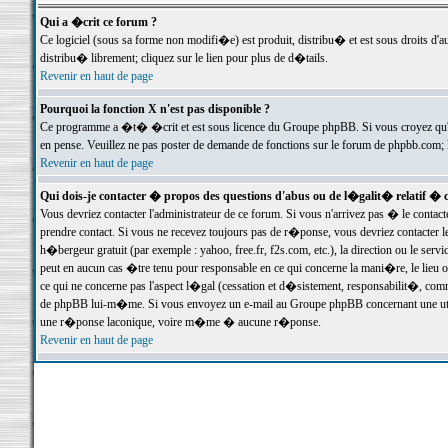
Qui a �crit ce forum ?
Ce logiciel (sous sa forme non modifi�e) est produit, distribu� et est sous droits d'a
distribu� librement; cliquez sur le lien pour plus de d�tails.
Revenir en haut de page
Pourquoi la fonction X n'est pas disponible ?
Ce programme a �t� �crit et est sous licence du Groupe phpBB. Si vous croyez qu'un
en pense. Veuillez ne pas poster de demande de fonctions sur le forum de phpbb.com; 
Revenir en haut de page
Qui dois-je contacter � propos des questions d'abus ou de l�galit� relatif � 
Vous devriez contacter l'administrateur de ce forum. Si vous n'arrivez pas � le conta
prendre contact. Si vous ne recevez toujours pas de r�ponse, vous devriez contacter 
h�bergeur gratuit (par exemple : yahoo, free.fr, f2s.com, etc.), la direction ou le se
peut en aucun cas �tre tenu pour responsable en ce qui concerne la mani�re, le lieu ou 
ce qui ne concerne pas l'aspect l�gal (cessation et d�sistement, responsabilit�, comm
de phpBB lui-m�me. Si vous envoyez un e-mail au Groupe phpBB concernant une utili
une r�ponse laconique, voire m�me � aucune r�ponse.
Revenir en haut de page