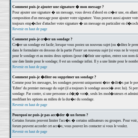
Comment puis-je ajouter une signature � mon message ?
Pour ajouter une signature � un message, vous devez d'abord en cr�er une, en allant
composition d'un message pour ajouter votre signature. Vous pouvez aussi ajouter vot
toujours emp�cher d'attacher votre signature � un message en particulier en d�cochan
Revenir en haut de page
Comment puis-je cr�er un sondage ?
Cr�er un sondage est facile; lorsque vous postez un nouveau sujet (ou �ditez le premie
dans le formulaire en dessous de la partie
Poster un nouveau sujet
(si vous ne le voyez
pour le sondage et au moins deux options (pour d�finir une option, entrez son nom d
une date limite pour le sondage; 0 est un sondage infini. Il y a une limite pour le nomb
Revenir en haut de page
Comment puis-je �diter ou supprimer un sondage ?
Comme pour les messages, les sondages peuvent uniquement �tre �dit�s par le poste
'Editer' du premier message du sujet (il a toujours le sondage associ� avec lui). Si 
sondage. Par contre, si une personne a d�j� vot�, seuls les mod�rateurs et administ
modifiant les options au milieu de la dur�e du sondage.
Revenir en haut de page
Pourquoi ne puis-je pas acc�der � un forum ?
Certains forums peuvent limiter l'acc�s � certains utilisateurs ou groupes. Pour voir, 
forum peuvent accorder cet acc�s; vous pouvez les contacter si vous le voulez.
Revenir en haut de page