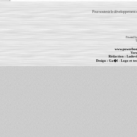
Pour soutenir le développement du
Powered b
T
www.powerboo
Vers
Rédaction :
Ludovi
Design :
Ga�l
- Logo et te
Informations :
PowerBook
-
MacBook Pro
-
i