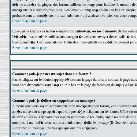
th�me utilis�). La plupart des forums utilisent les rangs pour indiquer le nombre de m
mod�rateurs et administrateurs peuvent avoir un rang sp�cifique qui leur est propre. 
probablement un mod�rateur ou administrateur qui abaissera simplement votre compte
Revenir en haut de page
Lorsque je clique sur le lien e-mail d'un utilisateur, on me demande de me conne
D�sol�, mais seuls les utilisateurs enregistr�s peuvent envoyer des e-mails � des ge
fonctionnalit�). Ceci, pour �viter l'utilisation malveillante du syst�me d'e-mail par 
Revenir en haut de page
Comment puis-je poster un sujet dans un forum ?
Facile, cliquez sur le bouton appropri� soit sur la page du forum, soit sur la page du 
vous sont disponibles sont list�s sur le bas de la page du forum ou du sujet (la liste
V
Revenir en haut de page
Comment puis-je �diter ou supprimer un message ?
A moins que vous soyez l'administrateur ou mod�rateur du forum, vous pouvez seul
apr�s un certain temps apr�s qu'il soit post�) en cliquant sur le bouton
Editer
du me
de texte en dessous de votre message en retournant le lire, indiquant le nombre de fo
non plus si un mod�rateur ou un administrateur �dite le message (ils devraient laisser
supprimer un message une fois que quelqu'un y a r�pondu.
Revenir en haut de page