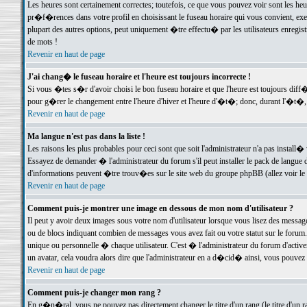
Les heures sont certainement correctes; toutefois, ce que vous pouvez voir sont les he
pr�f�rences dans votre profil en choisissant le fuseau horaire qui vous convient, exe
plupart des autres options, peut uniquement �tre effectu� par les utilisateurs enregis
de mots !
Revenir en haut de page
J'ai chang� le fuseau horaire et l'heure est toujours incorrecte !
Si vous �tes s�r d'avoir choisi le bon fuseau horaire et que l'heure est toujours d
pour g�rer le changement entre l'heure d'hiver et l'heure d'�t�; donc, durant l'�t�,
Revenir en haut de page
Ma langue n'est pas dans la liste !
Les raisons les plus probables pour ceci sont que soit l'administrateur n'a pas install�
Essayez de demander � l'administrateur du forum s'il peut installer le pack de langue d
d'informations peuvent �tre trouv�es sur le site web du groupe phpBB (allez voir le l
Revenir en haut de page
Comment puis-je montrer une image en dessous de mon nom d'utilisateur ?
Il peut y avoir deux images sous votre nom d'utilisateur lorsque vous lisez des mess
ou de blocs indiquant combien de messages vous avez fait ou votre statut sur le for
unique ou personnelle � chaque utilisateur. C'est � l'administrateur du forum d'activer
un avatar, cela voudra alors dire que l'administrateur en a d�cid� ainsi, vous pouvez
Revenir en haut de page
Comment puis-je changer mon rang ?
En g�n�ral, vous ne pouvez pas directement changer le titre d'un rang (le titre d'un ra