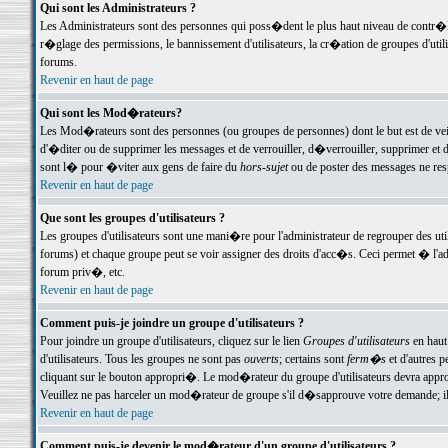
Qui sont les Administrateurs ?
Les Administrateurs sont des personnes qui poss�dent le plus haut niveau de contr�le 
r�glage des permissions, le bannissement d'utilisateurs, la cr�ation de groupes d'uti
forums.
Revenir en haut de page
Qui sont les Mod�rateurs?
Les Mod�rateurs sont des personnes (ou groupes de personnes) dont le but est de veil
d'�diter ou de supprimer les messages et de verrouiller, d�verrouiller, supprimer 
sont l� pour �viter aux gens de faire du
hors-sujet
ou de poster des messages ne res
Revenir en haut de page
Que sont les groupes d'utilisateurs ?
Les groupes d'utilisateurs sont une mani�re pour l'administrateur de regrouper des util
forums) et chaque groupe peut se voir assigner des droits d'acc�s. Ceci permet � 
forum priv�, etc.
Revenir en haut de page
Comment puis-je joindre un groupe d'utilisateurs ?
Pour joindre un groupe d'utilisateurs, cliquez sur le lien
Groupes d'utilisateurs
en haut
d'utilisateurs. Tous les groupes ne sont pas
ouverts
; certains sont
ferm�s
et d'autres p
cliquant sur le bouton appropri�. Le mod�rateur du groupe d'utilisateurs devra appro
Veuillez ne pas harceler un mod�rateur de groupe s'il d�sapprouve votre demande; il 
Revenir en haut de page
Comment puis-je devenir le mod�rateur d'un groupe d'utilisateurs ?