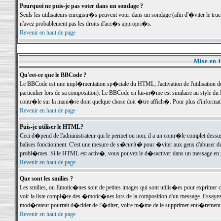
Pourquoi ne puis-je pas voter dans un sondage ?
Seuls les utilisateurs enregistr�s peuvent voter dans un sondage (afin d'�viter le tr
n'avez probablement pas les droits d'acc�s appropri�s.
Revenir en haut de page
Mise en f
Qu'est-ce que le BBCode ?
Le BBCode est une impl�mentation sp�ciale du HTML; l'activation de l'utilisation 
particulier lors de sa composition). Le BBCode en lui-m�me est similaire au style du H
contr�le sur la mani�re dont quelque chose doit �tre affich�. Pour plus d'information
Revenir en haut de page
Puis-je utiliser le HTML?
Ceci d�pend de l'administrateur qui le permet ou non; il a un contr�le complet dessu
balises fonctionnent. C'est une mesure de
s�curit�
pour �viter aux gens d'abuser du 
probl�mes. Si le HTML est activ�, vous pouvez le d�sactiver dans un message en par
Revenir en haut de page
Que sont les smilies ?
Les smilies, ou Emotic�nes sont de petites images qui sont utilis�es pour exprimer certa
voir la liste compl�te des �motic�nes lors de la composition d'un message. Essayez de 
mod�rateur pourrait d�cider de l'�diter, voire m�me de le supprimer enti�rement
Revenir en haut de page