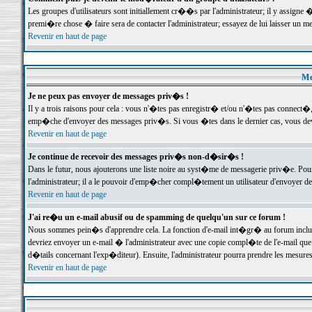
Les groupes d'utilisateurs sont initiallement cr��s par l'administrateur; il y assign
premi�re chose � faire sera de contacter l'administrateur; essayez de lui laisser un 
Revenir en haut de page
Me
Je ne peux pas envoyer de messages priv�s !
Il y a trois raisons pour cela : vous n'�tes pas enregistr� et/ou n'�tes pas connect�
emp�che d'envoyer des messages priv�s. Si vous �tes dans le dernier cas, vous devr
Revenir en haut de page
Je continue de recevoir des messages priv�s non-d�sir�s !
Dans le futur, nous ajouterons une liste noire au syst�me de messagerie priv�e. P
l'administrateur; il a le pouvoir d'emp�cher compl�tement un utilisateur d'envoyer 
Revenir en haut de page
J'ai re�u un e-mail abusif ou de spamming de quelqu'un sur ce forum !
Nous sommes pein�s d'apprendre cela. La fonction d'e-mail int�gr� au forum inclut d
devriez envoyer un e-mail � l'administrateur avec une copie compl�te de l'e-mail que v
d�tails concernant l'exp�diteur). Ensuite, l'administrateur pourra prendre les mesure
Revenir en haut de page