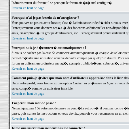
l'administrateur du forum; il se peut que le forum ait �t� mal configur�.
Revenir en haut de page
Pourquoi n'ai-je pas besoin de m'enregistrer ?
Vous pouvez ne pas en avoir besoin; c'est � l'administrateur de d�cider si vous avez 
l'enregistrement vous donnera acc�s � des fonctions additionnelles non-disponibles p
amis, l'inscription � un groupe d'utilisateurs, etc. L'enregistrement prend seulement q
Revenir en haut de page
Pourquoi suis-je d�connect� automatiquement ?
Si vous ne cochez pas la case
Se connecter automatiquement � chaque visite
lorsque 
permet d'�viter une utilisation abusive de votre compte par quelqu'un d'autre. Pour 
forum en utilisant un ordinateur partag�, exemple : biblioth�que, cybercaf�, univers
Revenir en haut de page
Comment puis-je �viter que mon nom d'utilisateur apparaisse dans la liste des u
Dans votre profil, vous trouverez une option
Cacher sa pr�sence en ligne
; si vous c
serez compt� comme un utilisateur invisible.
Revenir en haut de page
J'ai perdu mon mot de passe !
Ne paniquez pas ! Si votre mot de passe ne peut �tre retrouv�, il peut par contre �tre
passe
, puis suivez les instructions et vous devriez pouvoir vous reconnecter en un rien
Revenir en haut de page
Je me suis inscrit mais ne peux pas me connecter !