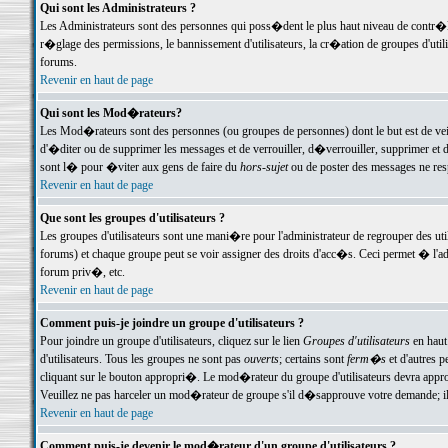
Qui sont les Administrateurs ?
Les Administrateurs sont des personnes qui poss�dent le plus haut niveau de contr�le 
r�glage des permissions, le bannissement d'utilisateurs, la cr�ation de groupes d'uti
forums.
Revenir en haut de page
Qui sont les Mod�rateurs?
Les Mod�rateurs sont des personnes (ou groupes de personnes) dont le but est de veil
d'�diter ou de supprimer les messages et de verrouiller, d�verrouiller, supprimer 
sont l� pour �viter aux gens de faire du
hors-sujet
ou de poster des messages ne res
Revenir en haut de page
Que sont les groupes d'utilisateurs ?
Les groupes d'utilisateurs sont une mani�re pour l'administrateur de regrouper des util
forums) et chaque groupe peut se voir assigner des droits d'acc�s. Ceci permet � 
forum priv�, etc.
Revenir en haut de page
Comment puis-je joindre un groupe d'utilisateurs ?
Pour joindre un groupe d'utilisateurs, cliquez sur le lien
Groupes d'utilisateurs
en haut
d'utilisateurs. Tous les groupes ne sont pas
ouverts
; certains sont
ferm�s
et d'autres p
cliquant sur le bouton appropri�. Le mod�rateur du groupe d'utilisateurs devra appro
Veuillez ne pas harceler un mod�rateur de groupe s'il d�sapprouve votre demande; il 
Revenir en haut de page
Comment puis-je devenir le mod�rateur d'un groupe d'utilisateurs ?