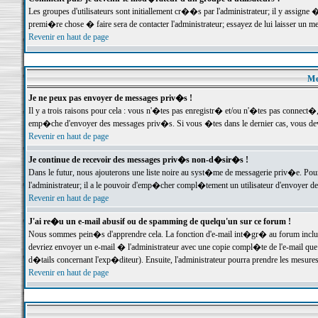
Les groupes d'utilisateurs sont initiallement cr��s par l'administrateur; il y assign
premi�re chose � faire sera de contacter l'administrateur; essayez de lui laisser un 
Revenir en haut de page
Me
Je ne peux pas envoyer de messages priv�s !
Il y a trois raisons pour cela : vous n'�tes pas enregistr� et/ou n'�tes pas connect�
emp�che d'envoyer des messages priv�s. Si vous �tes dans le dernier cas, vous devr
Revenir en haut de page
Je continue de recevoir des messages priv�s non-d�sir�s !
Dans le futur, nous ajouterons une liste noire au syst�me de messagerie priv�e. P
l'administrateur; il a le pouvoir d'emp�cher compl�tement un utilisateur d'envoyer 
Revenir en haut de page
J'ai re�u un e-mail abusif ou de spamming de quelqu'un sur ce forum !
Nous sommes pein�s d'apprendre cela. La fonction d'e-mail int�gr� au forum inclut d
devriez envoyer un e-mail � l'administrateur avec une copie compl�te de l'e-mail que v
d�tails concernant l'exp�diteur). Ensuite, l'administrateur pourra prendre les mesure
Revenir en haut de page