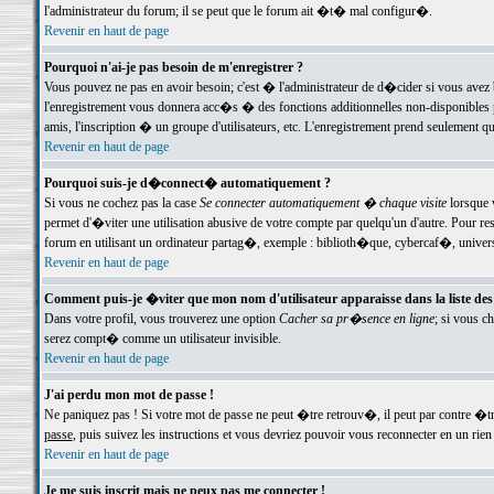
l'administrateur du forum; il se peut que le forum ait �t� mal configur�.
Revenir en haut de page
Pourquoi n'ai-je pas besoin de m'enregistrer ?
Vous pouvez ne pas en avoir besoin; c'est � l'administrateur de d�cider si vous avez 
l'enregistrement vous donnera acc�s � des fonctions additionnelles non-disponibles p
amis, l'inscription � un groupe d'utilisateurs, etc. L'enregistrement prend seulement q
Revenir en haut de page
Pourquoi suis-je d�connect� automatiquement ?
Si vous ne cochez pas la case
Se connecter automatiquement � chaque visite
lorsque 
permet d'�viter une utilisation abusive de votre compte par quelqu'un d'autre. Pour 
forum en utilisant un ordinateur partag�, exemple : biblioth�que, cybercaf�, univers
Revenir en haut de page
Comment puis-je �viter que mon nom d'utilisateur apparaisse dans la liste des u
Dans votre profil, vous trouverez une option
Cacher sa pr�sence en ligne
; si vous c
serez compt� comme un utilisateur invisible.
Revenir en haut de page
J'ai perdu mon mot de passe !
Ne paniquez pas ! Si votre mot de passe ne peut �tre retrouv�, il peut par contre �tre
passe
, puis suivez les instructions et vous devriez pouvoir vous reconnecter en un rien
Revenir en haut de page
Je me suis inscrit mais ne peux pas me connecter !