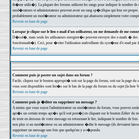
th�me utilis�). La plupart des forums utilisent les rangs pour indiquer le nombre de m
mod�rateurs et administrateurs peuvent avoir un rang sp�cifique qui leur est propre. 
probablement un mod�rateur ou administrateur qui abaissera simplement votre compte
Revenir en haut de page
Lorsque je clique sur le lien e-mail d'un utilisateur, on me demande de me conne
D�sol�, mais seuls les utilisateurs enregistr�s peuvent envoyer des e-mails � des ge
fonctionnalit�). Ceci, pour �viter l'utilisation malveillante du syst�me d'e-mail par 
Revenir en haut de page
Comment puis-je poster un sujet dans un forum ?
Facile, cliquez sur le bouton appropri� soit sur la page du forum, soit sur la page du 
vous sont disponibles sont list�s sur le bas de la page du forum ou du sujet (la liste
V
Revenir en haut de page
Comment puis-je �diter ou supprimer un message ?
A moins que vous soyez l'administrateur ou mod�rateur du forum, vous pouvez seul
apr�s un certain temps apr�s qu'il soit post�) en cliquant sur le bouton
Editer
du me
de texte en dessous de votre message en retournant le lire, indiquant le nombre de fo
non plus si un mod�rateur ou un administrateur �dite le message (ils devraient laisser
supprimer un message une fois que quelqu'un y a r�pondu.
Revenir en haut de page