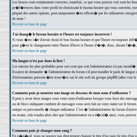
Les heures sont certainement correctes; toutefois, ce que vous pouvez voir sont les he
pr�f�rences dans votre profil en choisissant le fuseau horaire qui vous convient, exe
plupart des autres options, peut uniquement �tre effectu� par les utilisateurs enregis
de mots !
Revenir en haut de page
J'ai chang� le fuseau horaire et l'heure est toujours incorrecte !
Si vous �tes s�r d'avoir choisi le bon fuseau horaire et que l'heure est toujours d
pour g�rer le changement entre l'heure d'hiver et l'heure d'�t�; donc, durant l'�t�,
Revenir en haut de page
Ma langue n'est pas dans la liste !
Les raisons les plus probables pour ceci sont que soit l'administrateur n'a pas install�
Essayez de demander � l'administrateur du forum s'il peut installer le pack de langue d
d'informations peuvent �tre trouv�es sur le site web du groupe phpBB (allez voir le l
Revenir en haut de page
Comment puis-je montrer une image en dessous de mon nom d'utilisateur ?
Il peut y avoir deux images sous votre nom d'utilisateur lorsque vous lisez des mess
ou de blocs indiquant combien de messages vous avez fait ou votre statut sur le for
unique ou personnelle � chaque utilisateur. C'est � l'administrateur du forum d'activer
un avatar, cela voudra alors dire que l'administrateur en a d�cid� ainsi, vous pouvez
Revenir en haut de page
Comment puis-je changer mon rang ?
En g�n�ral, vous ne pouvez pas directement changer le titre d'un rang (le titre d'un ra