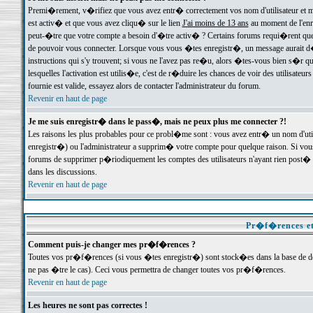
Premi�rement, v�rifiez que vous avez entr� correctement vos nom d'utilisateur et mo
est activ� et que vous avez cliqu� sur le lien
J'ai moins de 13 ans
au moment de l'enre
peut-�tre que votre compte a besoin d'�tre activ� ? Certains forums requi�rent que 
de pouvoir vous connecter. Lorsque vous vous �tes enregistr�, un message aurait d� v
instructions qui s'y trouvent; si vous ne l'avez pas re�u, alors �tes-vous bien s�r que
lesquelles l'activation est utilis�e, c'est de r�duire les chances de voir des utilis
fournie est valide, essayez alors de contacter l'administrateur du forum.
Revenir en haut de page
Je me suis enregistr� dans le pass�, mais ne peux plus me connecter ?!
Les raisons les plus probables pour ce probl�me sont : vous avez entr� un nom d'ut
enregistr�) ou l'administrateur a supprim� votre compte pour quelque raison. Si vous 
forums de supprimer p�riodiquement les comptes des utilisateurs n'ayant rien post� a
dans les discussions.
Revenir en haut de page
Pr�f�rences et
Comment puis-je changer mes pr�f�rences ?
Toutes vos pr�f�rences (si vous �tes enregistr�) sont stock�es dans la base de don
ne pas �tre le cas). Ceci vous permettra de changer toutes vos pr�f�rences.
Revenir en haut de page
Les heures ne sont pas correctes !