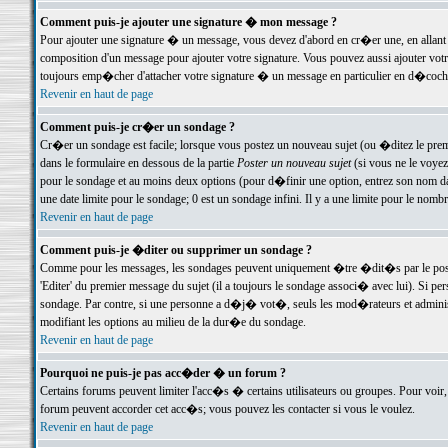
Comment puis-je ajouter une signature � mon message ?
Pour ajouter une signature � un message, vous devez d'abord en cr�er une, en allant
composition d'un message pour ajouter votre signature. Vous pouvez aussi ajouter vot
toujours emp�cher d'attacher votre signature � un message en particulier en d�cochan
Revenir en haut de page
Comment puis-je cr�er un sondage ?
Cr�er un sondage est facile; lorsque vous postez un nouveau sujet (ou �ditez le premie
dans le formulaire en dessous de la partie
Poster un nouveau sujet
(si vous ne le voyez
pour le sondage et au moins deux options (pour d�finir une option, entrez son nom d
une date limite pour le sondage; 0 est un sondage infini. Il y a une limite pour le nomb
Revenir en haut de page
Comment puis-je �diter ou supprimer un sondage ?
Comme pour les messages, les sondages peuvent uniquement �tre �dit�s par le poste
'Editer' du premier message du sujet (il a toujours le sondage associ� avec lui). Si 
sondage. Par contre, si une personne a d�j� vot�, seuls les mod�rateurs et administ
modifiant les options au milieu de la dur�e du sondage.
Revenir en haut de page
Pourquoi ne puis-je pas acc�der � un forum ?
Certains forums peuvent limiter l'acc�s � certains utilisateurs ou groupes. Pour voir, 
forum peuvent accorder cet acc�s; vous pouvez les contacter si vous le voulez.
Revenir en haut de page