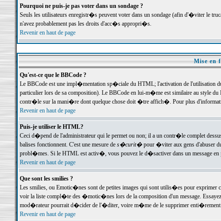
Pourquoi ne puis-je pas voter dans un sondage ?
Seuls les utilisateurs enregistr�s peuvent voter dans un sondage (afin d'�viter le tr
n'avez probablement pas les droits d'acc�s appropri�s.
Revenir en haut de page
Mise en f
Qu'est-ce que le BBCode ?
Le BBCode est une impl�mentation sp�ciale du HTML; l'activation de l'utilisation 
particulier lors de sa composition). Le BBCode en lui-m�me est similaire au style du H
contr�le sur la mani�re dont quelque chose doit �tre affich�. Pour plus d'information
Revenir en haut de page
Puis-je utiliser le HTML?
Ceci d�pend de l'administrateur qui le permet ou non; il a un contr�le complet dessu
balises fonctionnent. C'est une mesure de
s�curit�
pour �viter aux gens d'abuser du 
probl�mes. Si le HTML est activ�, vous pouvez le d�sactiver dans un message en par
Revenir en haut de page
Que sont les smilies ?
Les smilies, ou Emotic�nes sont de petites images qui sont utilis�es pour exprimer certa
voir la liste compl�te des �motic�nes lors de la composition d'un message. Essayez de 
mod�rateur pourrait d�cider de l'�diter, voire m�me de le supprimer enti�rement
Revenir en haut de page