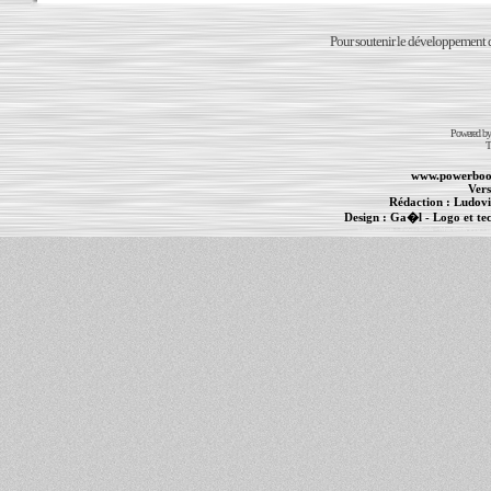
Pour soutenir le développement du
Powered b
T
www.powerboo
Vers
Rédaction :
Ludovi
Design :
Ga�l
- Logo et te
Informations :
PowerBook
-
MacBook Pro
-
i