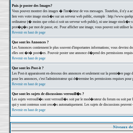
Puis-je poster des Images?
Vous pouvez montrer des images � l'int�rieur de vos messages. Toutefois, il n'y a 
lien vers votre image stock�e sur un serveur web public, exemple : http://www.quelq
ordinateur (� moins que celui-ci soit un serveur web public), ni une image stock�e su
prot�g�s par mot de passe, etc. Pour afficher une image, vous pouvez soit utiliser 
Revenir en haut de page
Que sont les Annonces ?
Les Annonces contiennent le plus souvent d'importantes informations; vous devriez d
elles ont �t� post�es. Pouvoir poster une annonce d�pend des permissions requises;
Revenir en haut de page
Que sont les Post-it ?
Les Post-it apparaissent en-dessous des annonces et seulement sur la premi�re page 
pour les annonces, c'est l'administrateur qui d�termine les permissions requises pour 
Revenir en haut de page
Que sont les sujets de discussions verrouill�s ?
Les sujets verrouill�s sont verrouill�s soit par le mod�rateur du forum ou soit par 
qui y sont contenus sont cess�s automatiquement. Les sujets de discussions peuvent 
Revenir en haut de page
Niveaux de