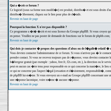
Qui a �crit ce forum ?
Ce logiciel (sous sa forme non modifi�e) est produit, distribu� et est sous droits d'a
distribu� librement; cliquez sur le lien pour plus de d�tails.
Revenir en haut de page
Pourquoi la fonction X n'est pas disponible ?
Ce programme a �t� �crit et est sous licence du Groupe phpBB. Si vous croyez qu'un
en pense. Veuillez ne pas poster de demande de fonctions sur le forum de phpbb.com; 
Revenir en haut de page
Qui dois-je contacter � propos des questions d'abus ou de l�galit� relatif � 
Vous devriez contacter l'administrateur de ce forum. Si vous n'arrivez pas � le conta
prendre contact. Si vous ne recevez toujours pas de r�ponse, vous devriez contacter 
h�bergeur gratuit (par exemple : yahoo, free.fr, f2s.com, etc.), la direction ou le se
peut en aucun cas �tre tenu pour responsable en ce qui concerne la mani�re, le lieu ou 
ce qui ne concerne pas l'aspect l�gal (cessation et d�sistement, responsabilit�, comm
de phpBB lui-m�me. Si vous envoyez un e-mail au Groupe phpBB concernant une utili
une r�ponse laconique, voire m�me � aucune r�ponse.
Revenir en haut de page