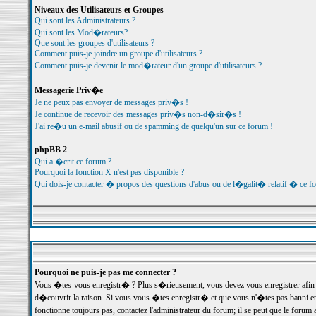
Niveaux des Utilisateurs et Groupes
Qui sont les Administrateurs ?
Qui sont les Mod�rateurs?
Que sont les groupes d'utilisateurs ?
Comment puis-je joindre un groupe d'utilisateurs ?
Comment puis-je devenir le mod�rateur d'un groupe d'utilisateurs ?
Messagerie Priv�e
Je ne peux pas envoyer de messages priv�s !
Je continue de recevoir des messages priv�s non-d�sir�s !
J'ai re�u un e-mail abusif ou de spamming de quelqu'un sur ce forum !
phpBB 2
Qui a �crit ce forum ?
Pourquoi la fonction X n'est pas disponible ?
Qui dois-je contacter � propos des questions d'abus ou de l�galit� relatif � ce f
Pourquoi ne puis-je pas me connecter ?
Vous �tes-vous enregistr� ? Plus s�rieusement, vous devez vous enregistrer afin d
d�couvrir la raison. Si vous vous �tes enregistr� et que vous n'�tes pas banni et
fonctionne toujours pas, contactez l'administrateur du forum; il se peut que le for