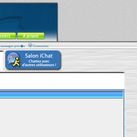
ssiers
À propos
s messages priv�s
Connexion