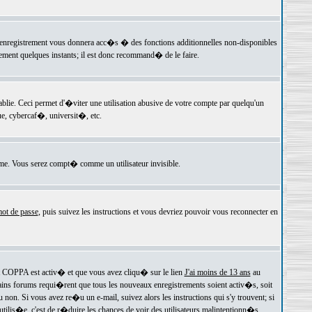
 l'enregistrement vous donnera acc�s � des fonctions additionnelles non-disponibles
lement quelques instants; il est donc recommand� de le faire.
e. Ceci permet d'�viter une utilisation abusive de votre compte par quelqu'un
e, cybercaf�, universit�, etc.
e. Vous serez compt� comme un utilisateur invisible.
ot de passe
, puis suivez les instructions et vous devriez pouvoir vous reconnecter en
rt COPPA est activ� et que vous avez cliqu� sur le lien
J'ai moins de 13 ans
au
tains forums requi�rent que tous les nouveaux enregistrements soient activ�s, soit
on. Si vous avez re�u un e-mail, suivez alors les instructions qui s'y trouvent; si
 utilis�e, c'est de r�duire les chances de voir des utilisateurs malintentionn�s