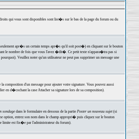
 droits qui vous sont disponibles sont list�s sur le bas de la page du forum ou du
ulement apr�s un certain temps apr�s qu'il soit post�) en cliquant sur le bouton
t le nombre de fois que vous l'avez �dit�. Ce petit texte n'appara�tra pas si
pourquoi). Veuillez noter qu'un utilisateur ne peut pas supprimer un message une
e la composition d'un message pour ajouter votre signature. Vous pouvez aussi
er en d�cochant la case Attacher sa signature lors de sa composition).
un sondage
dans le formulaire en dessous de la partie
Poster un nouveau sujet
(si
une option, entrez son nom dans le champ appropri� puis cliquez sur le bouton
 limite est fix�e par l'administrateur du forum).