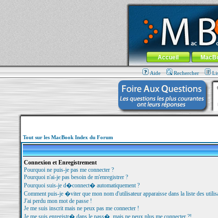
MacBook-fr.com : 100% Apple... 100% nom
Aller au contenu
-
Aller au menu 
Menu général
Accueil
MacB
Aide
Rechercher
Li
Tout sur les MacBook Index du Forum
Connexion et Enregistrement
Pourquoi ne puis-je pas me connecter ?
Pourquoi n'ai-je pas besoin de m'enregistrer ?
Pourquoi suis-je d�connect� automatiquement ?
Comment puis-je �viter que mon nom d'utilisateur apparaisse dans la liste des utilisa
J'ai perdu mon mot de passe !
Je me suis inscrit mais ne peux pas me connecter !
Je me suis enregistr� dans le pass�, mais ne peux plus me connecter ?!