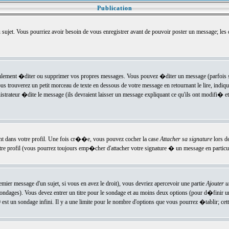
Publication
u sujet. Vous pourriez avoir besoin de vous enregistrer avant de pouvoir poster un message; les
ement �diter ou supprimer vos propres messages. Vous pouvez �diter un message (parfois se
verez un petit morceau de texte en dessous de votre message en retournant le lire, indiquan
ateur �dite le message (ils devraient laisser un message expliquant ce qu'ils ont modifi� et 
nt dans votre profil. Une fois cr��e, vous pouvez cocher la case
Attacher sa signature
lors d
e profil (vous pourrez toujours emp�cher d'attacher votre signature � un message en particuli
ier message d'un sujet, si vous en avez le droit), vous devriez apercevoir une partie
Ajouter 
sondages). Vous devez entrer un titre pour le sondage et au moins deux options (pour d�finir 
t un sondage infini. Il y a une limite pour le nombre d'options que vous pourrez �tablir; cette