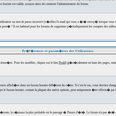
ournie est valide, essayez alors de contacter l'administrateur du forum.
utilisateur ou mot de passe incorrect (v�rifiez l'e-mail qui vous a �t� envoy� lorsque vous
en post� ? Il est habituel pour les forums de supprimer p�riodiquement les comptes des utilisa
Pr�f�rences et param�tres des Utilisateurs
onn�es. Pour les modifier, cliquez sur le lien
Profil
(g�n�ralement en haut des pages, mais c
heures affich�es dans un fuseau horaire diff�rent du v�tre. Si c'est le cas, vous devriez chan
er le fuseau horaire, comme la plupart des autres options, peut uniquement �tre effectu� par l
diff�rente, la r�ponse la plus probable est le passage � l'heure d'�t�. Le forum n'a pas �t�