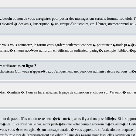
ez besoin ou non de vous enregistrer pour poster des messages sur certains forums. Toutefois,
i d'e-mail � des amis, l'inscription � un groupe d'utilisateurs, etc. L'enregistrement prend seu
e vous vous connectez, le forum vous gardera seulement connect� pour une p�riode pr��tabli
ecommand� si vous acc�dez au forum en utilisant un ordinateur partag�, exemple : biblioth�qu
 utilisateurs en ligne ?
 choisissez
Oui
, vous n'appara�trez qu'uniquement aux yeux des administrateurs ou vous-m�m
re r�initialis�. Pour ce faire, allez sur la page de connexion et cliquez sur
J'ai oubli� mon m
mot de passe. S'ils ont correctement �t� entr�s, alors il y a deux possibilit�s. Si le suppo
 re�ues. Si ce n'est pas le cas, alors peut-�tre que votre compte a besoin d'�tre activ� ? Cer
ous vous �tes enregistr�, un message aurait d� vous apprendre si l'activation est requise ou n
fournie lors de l'enregistrement est valide ? L'une des raisons pour lesquelles l'activation est