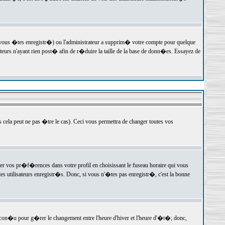
 vous �tes enregistr�) ou l'administrateur a supprim� votre compte pour quelque
teurs n'ayant rien post� afin de r�duire la taille de la base de donn�es. Essayez de
ela peut ne pas �tre le cas). Ceci vous permettra de changer toutes vos
ger vos pr�f�rences dans votre profil en choisissant le fuseau horaire qui vous
es utilisateurs enregistr�s. Donc, si vous n'�tes pas enregistr�, c'est la bonne
 con�u pour g�rer le changement entre l'heure d'hiver et l'heure d'�t�; donc,