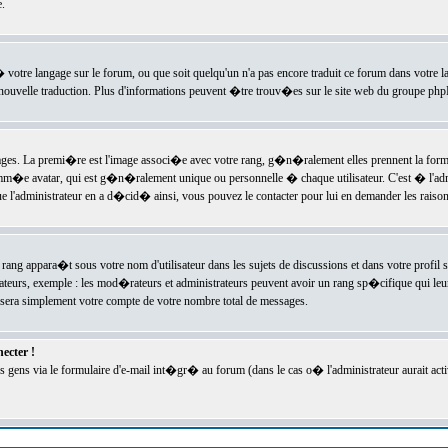
.
l� votre langage sur le forum, ou que soit quelqu'un n'a pas encore traduit ce forum dans votre 
e nouvelle traduction. Plus d'informations peuvent �tre trouv�es sur le site web du groupe phpBB
ssages. La premi�re est l'image associ�e avec votre rang, g�n�ralement elles prennent la form
omm�e avatar, qui est g�n�ralement unique ou personnelle � chaque utilisateur. C'est � l'admin
 que l'administrateur en a d�cid� ainsi, vous pouvez le contacter pour lui en demander les rais
rang appara�t sous votre nom d'utilisateur dans les sujets de discussions et dans votre profil s
teurs, exemple : les mod�rateurs et administrateurs peuvent avoir un rang sp�cifique qui leur 
sera simplement votre compte de votre nombre total de messages.
ecter !
gens via le formulaire d'e-mail int�gr� au forum (dans le cas o� l'administrateur aurait acti