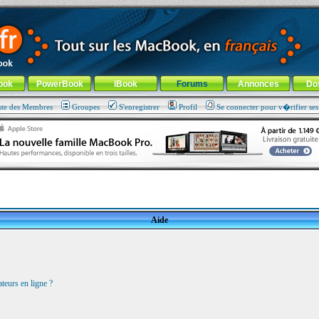
ade !
général
-
Aller au menu de la rubrique
ook
PowerBook
iBook
Forums
Annonces
Do
ste des Membres
Groupes
S'enregistrer
Profil
Se connecter pour v�rifier se
Aide
teurs en ligne ?