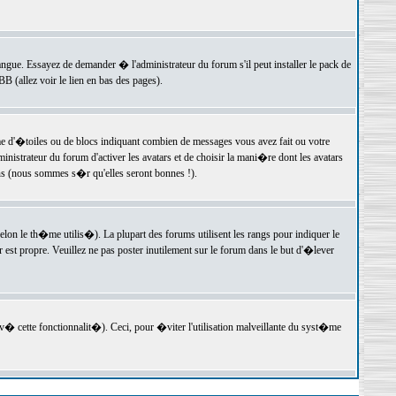
langue. Essayez de demander � l'administrateur du forum s'il peut installer le pack de
 (allez voir le lien en bas des pages).
e d'�toiles ou de blocs indiquant combien de messages vous avez fait ou votre
istrateur du forum d'activer les avatars et de choisir la mani�re dont les avatars
ons (nous sommes s�r qu'elles seront bonnes !).
elon le th�me utilis�). La plupart des forums utilisent les rangs pour indiquer le
est propre. Veuillez ne pas poster inutilement sur le forum dans le but d'�lever
v� cette fonctionnalit�). Ceci, pour �viter l'utilisation malveillante du syst�me