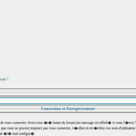
orum ?
Connexion et Enregistrement
e vous connecter. Avez-vous �t� banni du forum (un message est affich� si vous l'�tes) ? Si
 que vous ne pouvez toujours pas vous connecter, v�rifiez et rev�rifiez vos nom d'utilisateu
um ait �t� mal configur�.