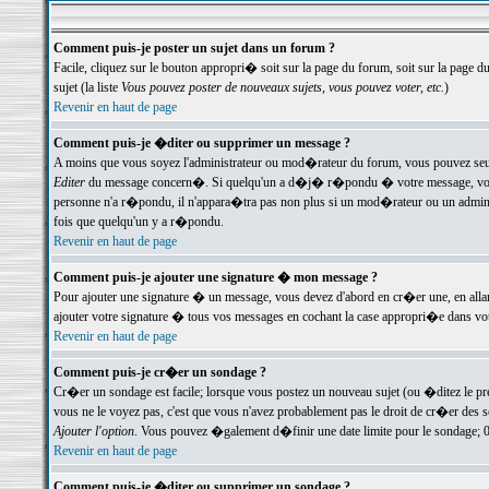
Comment puis-je poster un sujet dans un forum ?
Facile, cliquez sur le bouton appropri� soit sur la page du forum, soit sur la page d
sujet (la liste
Vous pouvez poster de nouveaux sujets, vous pouvez voter, etc.
)
Revenir en haut de page
Comment puis-je �diter ou supprimer un message ?
A moins que vous soyez l'administrateur ou mod�rateur du forum, vous pouvez seul
Editer
du message concern�. Si quelqu'un a d�j� r�pondu � votre message, vous trou
personne n'a r�pondu, il n'appara�tra pas non plus si un mod�rateur ou un administr
fois que quelqu'un y a r�pondu.
Revenir en haut de page
Comment puis-je ajouter une signature � mon message ?
Pour ajouter une signature � un message, vous devez d'abord en cr�er une, en alla
ajouter votre signature � tous vos messages en cochant la case appropri�e dans votr
Revenir en haut de page
Comment puis-je cr�er un sondage ?
Cr�er un sondage est facile; lorsque vous postez un nouveau sujet (ou �ditez le prem
vous ne le voyez pas, c'est que vous n'avez probablement pas le droit de cr�er des 
Ajouter l'option
. Vous pouvez �galement d�finir une date limite pour le sondage; 0 es
Revenir en haut de page
Comment puis-je �diter ou supprimer un sondage ?