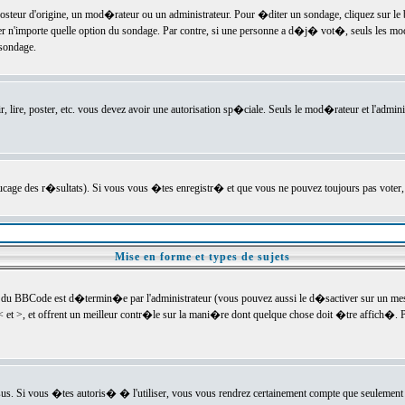
ur d'origine, un mod�rateur ou un administrateur. Pour �diter un sondage, cliquez sur le bou
r n'importe quelle option du sondage. Par contre, si une personne a d�j� vot�, seuls les mod
 sondage.
r, lire, poster, etc. vous devez avoir une autorisation sp�ciale. Seuls le mod�rateur et l'admin
trucage des r�sultats). Si vous vous �tes enregistr� et que vous ne pouvez toujours pas voter
Mise en forme et types de sujets
 du BBCode est d�termin�e par l'administrateur (vous pouvez aussi le d�sactiver sur un mess
< et >, et offrent un meilleur contr�le sur la mani�re dont quelque chose doit �tre affich�. Po
sus. Si vous �tes autoris� � l'utiliser, vous vous rendrez certainement compte que seulement 