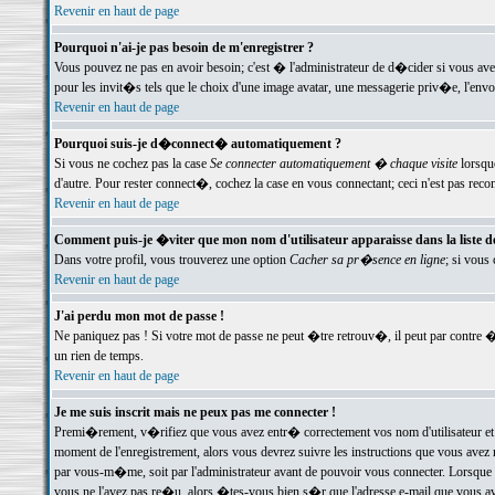
Revenir en haut de page
Pourquoi n'ai-je pas besoin de m'enregistrer ?
Vous pouvez ne pas en avoir besoin; c'est � l'administrateur de d�cider si vous av
pour les invit�s tels que le choix d'une image avatar, une messagerie priv�e, l'envo
Revenir en haut de page
Pourquoi suis-je d�connect� automatiquement ?
Si vous ne cochez pas la case
Se connecter automatiquement � chaque visite
lorsqu
d'autre. Pour rester connect�, cochez la case en vous connectant; ceci n'est pas r
Revenir en haut de page
Comment puis-je �viter que mon nom d'utilisateur apparaisse dans la liste des
Dans votre profil, vous trouverez une option
Cacher sa pr�sence en ligne
; si vous
Revenir en haut de page
J'ai perdu mon mot de passe !
Ne paniquez pas ! Si votre mot de passe ne peut �tre retrouv�, il peut par contre �t
un rien de temps.
Revenir en haut de page
Je me suis inscrit mais ne peux pas me connecter !
Premi�rement, v�rifiez que vous avez entr� correctement vos nom d'utilisateur et 
moment de l'enregistrement, alors vous devrez suivre les instructions que vous avez
par vous-m�me, soit par l'administrateur avant de pouvoir vous connecter. Lorsque v
vous ne l'avez pas re�u, alors �tes-vous bien s�r que l'adresse e-mail que vous avez 