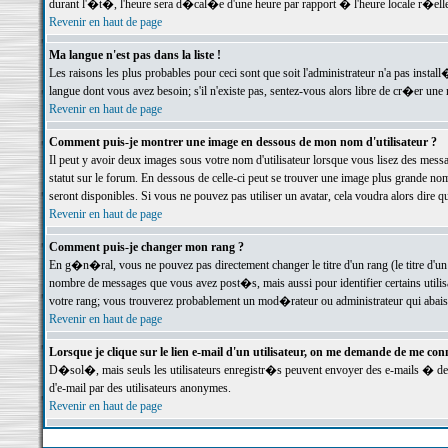
durant l'�t�, l'heure sera d�cal�e d'une heure par rapport � l'heure locale r�elle
Revenir en haut de page
Ma langue n'est pas dans la liste !
Les raisons les plus probables pour ceci sont que soit l'administrateur n'a pas instal
langue dont vous avez besoin; s'il n'existe pas, sentez-vous alors libre de cr�er un
Revenir en haut de page
Comment puis-je montrer une image en dessous de mon nom d'utilisateur ?
Il peut y avoir deux images sous votre nom d'utilisateur lorsque vous lisez des me
statut sur le forum. En dessous de celle-ci peut se trouver une image plus grande n
seront disponibles. Si vous ne pouvez pas utiliser un avatar, cela voudra alors dire
Revenir en haut de page
Comment puis-je changer mon rang ?
En g�n�ral, vous ne pouvez pas directement changer le titre d'un rang (le titre d'un 
nombre de messages que vous avez post�s, mais aussi pour identifier certains utilisa
votre rang; vous trouverez probablement un mod�rateur ou administrateur qui abais
Revenir en haut de page
Lorsque je clique sur le lien e-mail d'un utilisateur, on me demande de me conn
D�sol�, mais seuls les utilisateurs enregistr�s peuvent envoyer des e-mails � des 
d'e-mail par des utilisateurs anonymes.
Revenir en haut de page