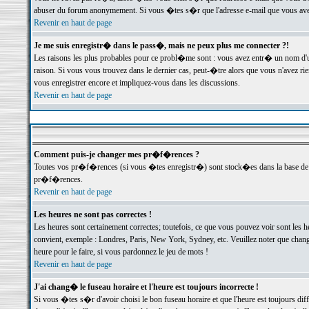
abuser du forum anonymement. Si vous �tes s�r que l'adresse e-mail que vous avez f
Revenir en haut de page
Je me suis enregistr� dans le pass�, mais ne peux plus me connecter ?!
Les raisons les plus probables pour ce probl�me sont : vous avez entr� un nom d'
raison. Si vous vous trouvez dans le dernier cas, peut-�tre alors que vous n'avez ri
vous enregistrer encore et impliquez-vous dans les discussions.
Revenir en haut de page
Comment puis-je changer mes pr�f�rences ?
Toutes vos pr�f�rences (si vous �tes enregistr�) sont stock�es dans la base de d
pr�f�rences.
Revenir en haut de page
Les heures ne sont pas correctes !
Les heures sont certainement correctes; toutefois, ce que vous pouvez voir sont les 
convient, exemple : Londres, Paris, New York, Sydney, etc. Veuillez noter que chang
heure pour le faire, si vous pardonnez le jeu de mots !
Revenir en haut de page
J'ai chang� le fuseau horaire et l'heure est toujours incorrecte !
Si vous �tes s�r d'avoir choisi le bon fuseau horaire et que l'heure est toujours 