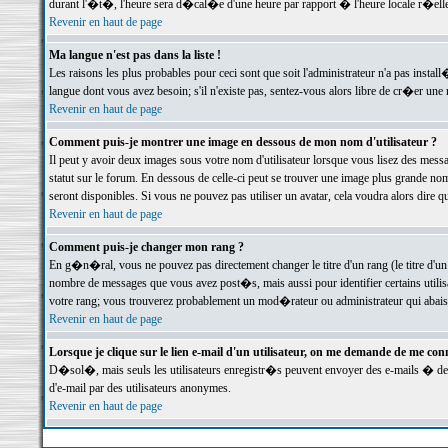
durant l'�t�, l'heure sera d�cal�e d'une heure par rapport � l'heure locale r�elle
Revenir en haut de page
Ma langue n'est pas dans la liste !
Les raisons les plus probables pour ceci sont que soit l'administrateur n'a pas instal
langue dont vous avez besoin; s'il n'existe pas, sentez-vous alors libre de cr�er un
Revenir en haut de page
Comment puis-je montrer une image en dessous de mon nom d'utilisateur ?
Il peut y avoir deux images sous votre nom d'utilisateur lorsque vous lisez des me
statut sur le forum. En dessous de celle-ci peut se trouver une image plus grande n
seront disponibles. Si vous ne pouvez pas utiliser un avatar, cela voudra alors dire
Revenir en haut de page
Comment puis-je changer mon rang ?
En g�n�ral, vous ne pouvez pas directement changer le titre d'un rang (le titre d'un 
nombre de messages que vous avez post�s, mais aussi pour identifier certains utilisa
votre rang; vous trouverez probablement un mod�rateur ou administrateur qui abais
Revenir en haut de page
Lorsque je clique sur le lien e-mail d'un utilisateur, on me demande de me conn
D�sol�, mais seuls les utilisateurs enregistr�s peuvent envoyer des e-mails � des 
d'e-mail par des utilisateurs anonymes.
Revenir en haut de page