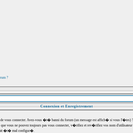
orum ?
Connexion et Enregistrement
e vous connecter. Avez-vous �t� banni du forum (un message est affich� si vous l'�tes) ? Si
 que vous ne pouvez toujours pas vous connecter, v�rifiez et rev�rifiez vos nom d'utilisateu
um ait �t� mal configur�.