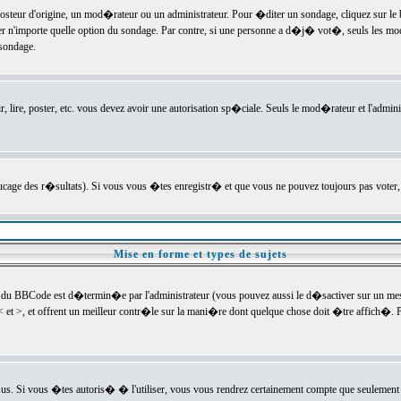
ur d'origine, un mod�rateur ou un administrateur. Pour �diter un sondage, cliquez sur le bou
r n'importe quelle option du sondage. Par contre, si une personne a d�j� vot�, seuls les mod
 sondage.
r, lire, poster, etc. vous devez avoir une autorisation sp�ciale. Seuls le mod�rateur et l'admin
trucage des r�sultats). Si vous vous �tes enregistr� et que vous ne pouvez toujours pas voter
Mise en forme et types de sujets
 du BBCode est d�termin�e par l'administrateur (vous pouvez aussi le d�sactiver sur un mess
< et >, et offrent un meilleur contr�le sur la mani�re dont quelque chose doit �tre affich�. Po
sus. Si vous �tes autoris� � l'utiliser, vous vous rendrez certainement compte que seulement 