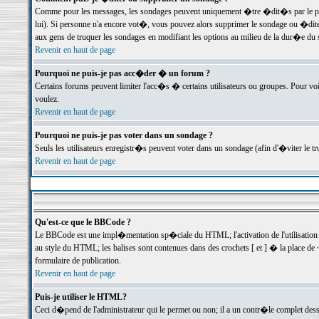
Comme pour les messages, les sondages peuvent uniquement �tre �dit�s par le poste
lui). Si personne n'a encore vot�, vous pouvez alors supprimer le sondage ou �dite
aux gens de truquer les sondages en modifiant les options au milieu de la dur�e du
Revenir en haut de page
Pourquoi ne puis-je pas acc�der � un forum ?
Certains forums peuvent limiter l'acc�s � certains utilisateurs ou groupes. Pour voi
voulez.
Revenir en haut de page
Pourquoi ne puis-je pas voter dans un sondage ?
Seuls les utilisateurs enregistr�s peuvent voter dans un sondage (afin d'�viter le 
Revenir en haut de page
Qu'est-ce que le BBCode ?
Le BBCode est une impl�mentation sp�ciale du HTML; l'activation de l'utilisation
au style du HTML; les balises sont contenues dans des crochets [ et ] � la place de 
formulaire de publication.
Revenir en haut de page
Puis-je utiliser le HTML?
Ceci d�pend de l'administrateur qui le permet ou non; il a un contr�le complet des