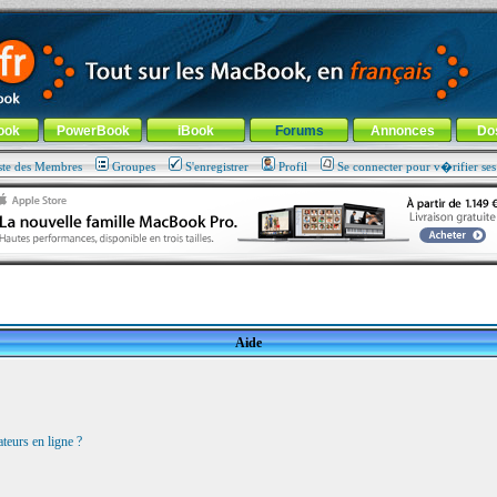
ade !
général
-
Aller au menu de la rubrique
ook
PowerBook
iBook
Forums
Annonces
Do
ste des Membres
Groupes
S'enregistrer
Profil
Se connecter pour v�rifier se
Aide
teurs en ligne ?