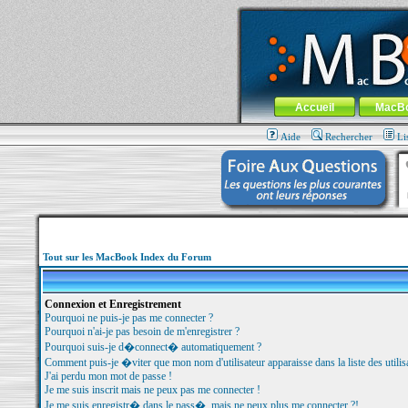
MacBook-fr.com : 100% Apple... 100% nom
Aller au contenu
-
Aller au menu 
Menu général
Accueil
MacB
Aide
Rechercher
Li
Tout sur les MacBook Index du Forum
Connexion et Enregistrement
Pourquoi ne puis-je pas me connecter ?
Pourquoi n'ai-je pas besoin de m'enregistrer ?
Pourquoi suis-je d�connect� automatiquement ?
Comment puis-je �viter que mon nom d'utilisateur apparaisse dans la liste des utilisa
J'ai perdu mon mot de passe !
Je me suis inscrit mais ne peux pas me connecter !
Je me suis enregistr� dans le pass�, mais ne peux plus me connecter ?!