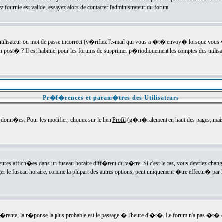
ournie est valide, essayez alors de contacter l'administrateur du forum.
utilisateur ou mot de passe incorrect (v�rifiez l'e-mail qui vous a �t� envoy� lorsque vous
en post� ? Il est habituel pour les forums de supprimer p�riodiquement les comptes des utilisa
Pr�f�rences et param�tres des Utilisateurs
onn�es. Pour les modifier, cliquez sur le lien
Profil
(g�n�ralement en haut des pages, mais c
heures affich�es dans un fuseau horaire diff�rent du v�tre. Si c'est le cas, vous devriez chan
er le fuseau horaire, comme la plupart des autres options, peut uniquement �tre effectu� par l
diff�rente, la r�ponse la plus probable est le passage � l'heure d'�t�. Le forum n'a pas �t�