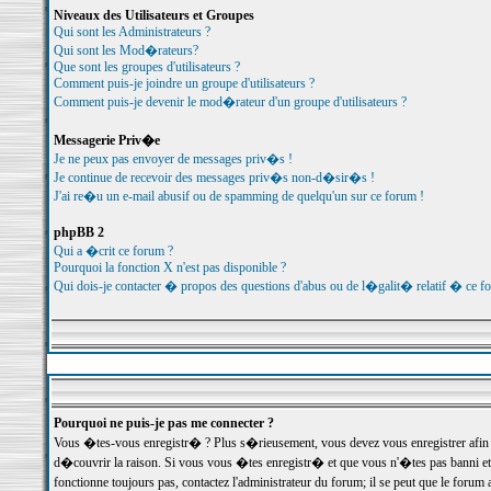
Niveaux des Utilisateurs et Groupes
Qui sont les Administrateurs ?
Qui sont les Mod�rateurs?
Que sont les groupes d'utilisateurs ?
Comment puis-je joindre un groupe d'utilisateurs ?
Comment puis-je devenir le mod�rateur d'un groupe d'utilisateurs ?
Messagerie Priv�e
Je ne peux pas envoyer de messages priv�s !
Je continue de recevoir des messages priv�s non-d�sir�s !
J'ai re�u un e-mail abusif ou de spamming de quelqu'un sur ce forum !
phpBB 2
Qui a �crit ce forum ?
Pourquoi la fonction X n'est pas disponible ?
Qui dois-je contacter � propos des questions d'abus ou de l�galit� relatif � ce f
Pourquoi ne puis-je pas me connecter ?
Vous �tes-vous enregistr� ? Plus s�rieusement, vous devez vous enregistrer afin d
d�couvrir la raison. Si vous vous �tes enregistr� et que vous n'�tes pas banni et
fonctionne toujours pas, contactez l'administrateur du forum; il se peut que le for