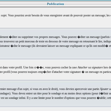
Publication
u sujet. Vous pourriez avoir besoin de vous enregistrer avant de pouvoir poster un message; les
ement �diter ou supprimer vos propres messages. Vous pouvez �diter un message (parfois se
verez un petit morceau de texte en dessous de votre message en retournant le lire, indiquan
ateur �dite le message (ils devraient laisser un message expliquant ce qu'ils ont modifi� et 
nt dans votre profil. Une fois cr��e, vous pouvez cocher la case
Attacher sa signature
lors d
e profil (vous pourrez toujours emp�cher d'attacher votre signature � un message en particuli
ier message d'un sujet, si vous en avez le droit), vous devriez apercevoir une partie
Ajouter 
sondages). Vous devez entrer un titre pour le sondage et au moins deux options (pour d�finir 
t un sondage infini. Il y a une limite pour le nombre d'options que vous pourrez �tablir; cette