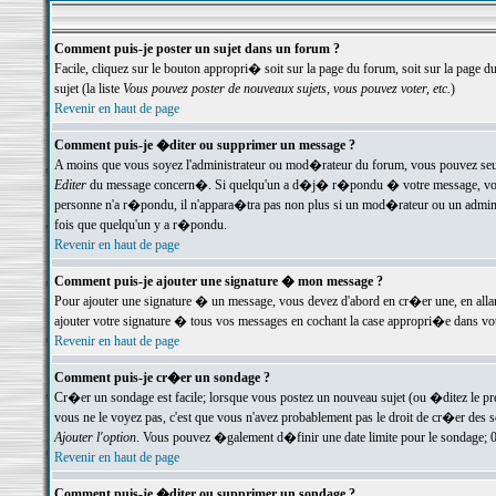
Comment puis-je poster un sujet dans un forum ?
Facile, cliquez sur le bouton appropri� soit sur la page du forum, soit sur la page d
sujet (la liste
Vous pouvez poster de nouveaux sujets, vous pouvez voter, etc.
)
Revenir en haut de page
Comment puis-je �diter ou supprimer un message ?
A moins que vous soyez l'administrateur ou mod�rateur du forum, vous pouvez seul
Editer
du message concern�. Si quelqu'un a d�j� r�pondu � votre message, vous trou
personne n'a r�pondu, il n'appara�tra pas non plus si un mod�rateur ou un administr
fois que quelqu'un y a r�pondu.
Revenir en haut de page
Comment puis-je ajouter une signature � mon message ?
Pour ajouter une signature � un message, vous devez d'abord en cr�er une, en alla
ajouter votre signature � tous vos messages en cochant la case appropri�e dans votr
Revenir en haut de page
Comment puis-je cr�er un sondage ?
Cr�er un sondage est facile; lorsque vous postez un nouveau sujet (ou �ditez le prem
vous ne le voyez pas, c'est que vous n'avez probablement pas le droit de cr�er des 
Ajouter l'option
. Vous pouvez �galement d�finir une date limite pour le sondage; 0 es
Revenir en haut de page
Comment puis-je �diter ou supprimer un sondage ?