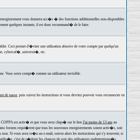
 l'enregistrement vous donnera acc�s � des fonctions additionnelles non-disponibles
lement quelques instants; il est donc recommand� de le faire.
e. Ceci permet d'�viter une utilisation abusive de votre compte par quelqu'un
e, cybercaf�, universit�, etc.
e. Vous serez compt� comme un utilisateur invisible.
ot de passe
, puis suivez les instructions et vous devriez pouvoir vous reconnecter en
rt COPPA est activ� et que vous avez cliqu� sur le lien
J'ai moins de 13 ans
au
tains forums requi�rent que tous les nouveaux enregistrements soient activ�s, soit
on. Si vous avez re�u un e-mail, suivez alors les instructions qui s'y trouvent; si
 utilis�e, c'est de r�duire les chances de voir des utilisateurs malintentionn�s