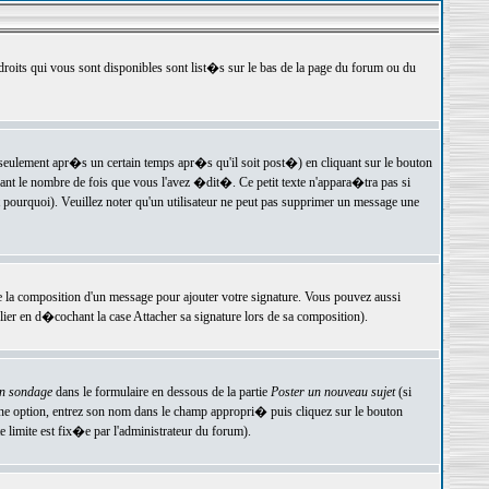
 droits qui vous sont disponibles sont list�s sur le bas de la page du forum ou du
ulement apr�s un certain temps apr�s qu'il soit post�) en cliquant sur le bouton
t le nombre de fois que vous l'avez �dit�. Ce petit texte n'appara�tra pas si
pourquoi). Veuillez noter qu'un utilisateur ne peut pas supprimer un message une
e la composition d'un message pour ajouter votre signature. Vous pouvez aussi
er en d�cochant la case Attacher sa signature lors de sa composition).
un sondage
dans le formulaire en dessous de la partie
Poster un nouveau sujet
(si
une option, entrez son nom dans le champ appropri� puis cliquez sur le bouton
 limite est fix�e par l'administrateur du forum).