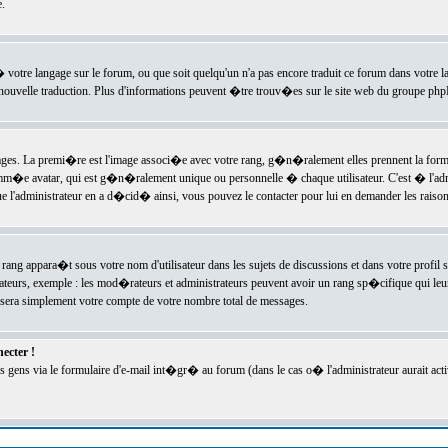
.
l� votre langage sur le forum, ou que soit quelqu'un n'a pas encore traduit ce forum dans votre 
e nouvelle traduction. Plus d'informations peuvent �tre trouv�es sur le site web du groupe phpBB
ssages. La premi�re est l'image associ�e avec votre rang, g�n�ralement elles prennent la form
omm�e avatar, qui est g�n�ralement unique ou personnelle � chaque utilisateur. C'est � l'admin
 que l'administrateur en a d�cid� ainsi, vous pouvez le contacter pour lui en demander les rais
rang appara�t sous votre nom d'utilisateur dans les sujets de discussions et dans votre profil s
teurs, exemple : les mod�rateurs et administrateurs peuvent avoir un rang sp�cifique qui leur 
sera simplement votre compte de votre nombre total de messages.
ecter !
gens via le formulaire d'e-mail int�gr� au forum (dans le cas o� l'administrateur aurait acti