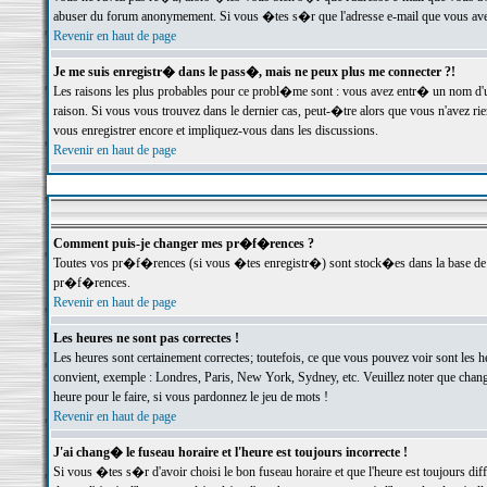
abuser du forum anonymement. Si vous �tes s�r que l'adresse e-mail que vous avez f
Revenir en haut de page
Je me suis enregistr� dans le pass�, mais ne peux plus me connecter ?!
Les raisons les plus probables pour ce probl�me sont : vous avez entr� un nom d'
raison. Si vous vous trouvez dans le dernier cas, peut-�tre alors que vous n'avez ri
vous enregistrer encore et impliquez-vous dans les discussions.
Revenir en haut de page
Comment puis-je changer mes pr�f�rences ?
Toutes vos pr�f�rences (si vous �tes enregistr�) sont stock�es dans la base de d
pr�f�rences.
Revenir en haut de page
Les heures ne sont pas correctes !
Les heures sont certainement correctes; toutefois, ce que vous pouvez voir sont les 
convient, exemple : Londres, Paris, New York, Sydney, etc. Veuillez noter que chang
heure pour le faire, si vous pardonnez le jeu de mots !
Revenir en haut de page
J'ai chang� le fuseau horaire et l'heure est toujours incorrecte !
Si vous �tes s�r d'avoir choisi le bon fuseau horaire et que l'heure est toujours 