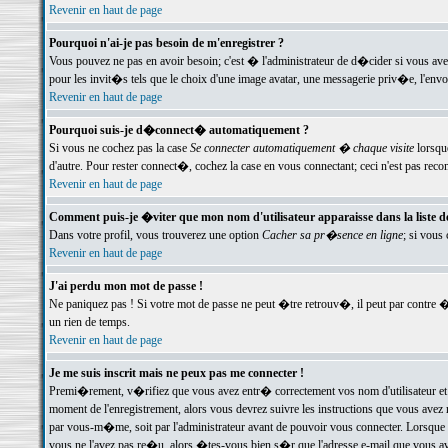
Revenir en haut de page
Pourquoi n'ai-je pas besoin de m'enregistrer ?
Vous pouvez ne pas en avoir besoin; c'est � l'administrateur de d�cider si vous av
pour les invit�s tels que le choix d'une image avatar, une messagerie priv�e, l'envo
Revenir en haut de page
Pourquoi suis-je d�connect� automatiquement ?
Si vous ne cochez pas la case
Se connecter automatiquement � chaque visite
lorsqu
d'autre. Pour rester connect�, cochez la case en vous connectant; ceci n'est pas r
Revenir en haut de page
Comment puis-je �viter que mon nom d'utilisateur apparaisse dans la liste des
Dans votre profil, vous trouverez une option
Cacher sa pr�sence en ligne
; si vous
Revenir en haut de page
J'ai perdu mon mot de passe !
Ne paniquez pas ! Si votre mot de passe ne peut �tre retrouv�, il peut par contre �t
un rien de temps.
Revenir en haut de page
Je me suis inscrit mais ne peux pas me connecter !
Premi�rement, v�rifiez que vous avez entr� correctement vos nom d'utilisateur et 
moment de l'enregistrement, alors vous devrez suivre les instructions que vous avez
par vous-m�me, soit par l'administrateur avant de pouvoir vous connecter. Lorsque v
vous ne l'avez pas re�u, alors �tes-vous bien s�r que l'adresse e-mail que vous avez 