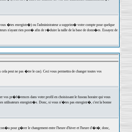
 vous �tes enregistr�) ou l'administrateur a supprim� votre compte pour quelque
teurs n'ayant rien post� afin de r�duire la taille de la base de donn�es. Essayez de
ela peut ne pas �tre le cas). Ceci vous permettra de changer toutes vos
ger vos pr�f�rences dans votre profil en choisissant le fuseau horaire qui vous
es utilisateurs enregistr�s. Donc, si vous n'�tes pas enregistr�, c'est la bonne
 con�u pour g�rer le changement entre l'heure d'hiver et l'heure d'�t�; donc,