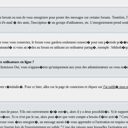
ez besoin ou non de vous enregistrer pour poster des messages sur certains forums. Toutefois,
i d'e-mail � des amis, l'inscription � un groupe d'utilisateurs, etc. L'enregistrement prend seu
e vous vous connectez, le forum vous gardera seulement connect� pour une p�riode pr��tabli
ecommand� si vous acc�dez au forum en utilisant un ordinateur partag�, exemple : biblioth�qu
 utilisateurs en ligne ?
 choisissez
Oui
, vous n'appara�trez qu'uniquement aux yeux des administrateurs ou vous-m�m
re r�initialis�. Pour ce faire, allez sur la page de connexion et cliquez sur
J'ai oubli� mon m
mot de passe. S'ils ont correctement �t� entr�s, alors il y a deux possibilit�s. Si le suppo
 re�ues. Si ce n'est pas le cas, alors peut-�tre que votre compte a besoin d'�tre activ� ? Cer
ous vous �tes enregistr�, un message aurait d� vous apprendre si l'activation est requise ou n
fournie lors de l'enregistrement est valide ? L'une des raisons pour lesquelles l'activation est