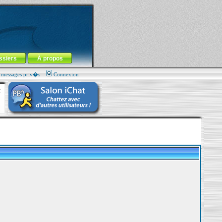
ssiers
À propos
s messages priv�s
Connexion