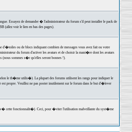
langue. Essayez de demander � l'administrateur du forum s'il peut installer le pack de
 (allez voir le lien en bas des pages).
e d'�toiles ou de blocs indiquant combien de messages vous avez fait ou votre
istrateur du forum d'activer les avatars et de choisir la mani�re dont les avatars
ons (nous sommes s�r qu'elles seront bonnes !).
elon le th�me utilis�). La plupart des forums utilisent les rangs pour indiquer le
est propre. Veuillez ne pas poster inutilement sur le forum dans le but d'�lever
v� cette fonctionnalit�). Ceci, pour �viter l'utilisation malveillante du syst�me