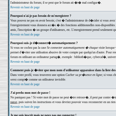
l'administrateur du forum; il se peut que le forum ait �t� mal configur�.
Revenir en haut de page
Pourquoi n'ai-je pas besoin de m'enregistrer ?
Vous pouvez ne pas en avoir besoin; c'est � l'administrateur de d�cider si vous avez 
l'enregistrement vous donnera acc�s � des fonctions additionnelles non-disponibles p
amis, l'inscription � un groupe d'utilisateurs, etc. L'enregistrement prend seulement q
Revenir en haut de page
Pourquoi suis-je d�connect� automatiquement ?
Si vous ne cochez pas la case
Se connecter automatiquement � chaque visite
lorsque 
permet d'�viter une utilisation abusive de votre compte par quelqu'un d'autre. Pour 
forum en utilisant un ordinateur partag�, exemple : biblioth�que, cybercaf�, univers
Revenir en haut de page
Comment puis-je �viter que mon nom d'utilisateur apparaisse dans la liste des u
Dans votre profil, vous trouverez une option
Cacher sa pr�sence en ligne
; si vous c
serez compt� comme un utilisateur invisible.
Revenir en haut de page
J'ai perdu mon mot de passe !
Ne paniquez pas ! Si votre mot de passe ne peut �tre retrouv�, il peut par contre �tre
passe
, puis suivez les instructions et vous devriez pouvoir vous reconnecter en un rien
Revenir en haut de page
Je me suis inscrit mais ne peux pas me connecter !