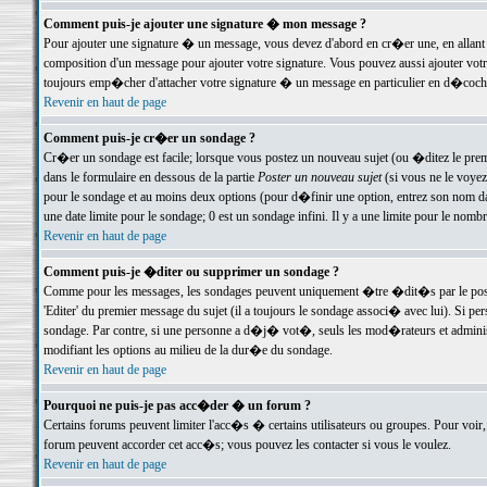
Comment puis-je ajouter une signature � mon message ?
Pour ajouter une signature � un message, vous devez d'abord en cr�er une, en allant
composition d'un message pour ajouter votre signature. Vous pouvez aussi ajouter vot
toujours emp�cher d'attacher votre signature � un message en particulier en d�cochan
Revenir en haut de page
Comment puis-je cr�er un sondage ?
Cr�er un sondage est facile; lorsque vous postez un nouveau sujet (ou �ditez le premie
dans le formulaire en dessous de la partie
Poster un nouveau sujet
(si vous ne le voyez
pour le sondage et au moins deux options (pour d�finir une option, entrez son nom d
une date limite pour le sondage; 0 est un sondage infini. Il y a une limite pour le nomb
Revenir en haut de page
Comment puis-je �diter ou supprimer un sondage ?
Comme pour les messages, les sondages peuvent uniquement �tre �dit�s par le poste
'Editer' du premier message du sujet (il a toujours le sondage associ� avec lui). Si 
sondage. Par contre, si une personne a d�j� vot�, seuls les mod�rateurs et administ
modifiant les options au milieu de la dur�e du sondage.
Revenir en haut de page
Pourquoi ne puis-je pas acc�der � un forum ?
Certains forums peuvent limiter l'acc�s � certains utilisateurs ou groupes. Pour voir, 
forum peuvent accorder cet acc�s; vous pouvez les contacter si vous le voulez.
Revenir en haut de page