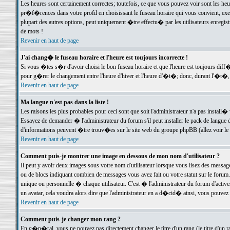
Les heures sont certainement correctes; toutefois, ce que vous pouvez voir sont les he
pr�f�rences dans votre profil en choisissant le fuseau horaire qui vous convient, exe
plupart des autres options, peut uniquement �tre effectu� par les utilisateurs enregis
de mots !
Revenir en haut de page
J'ai chang� le fuseau horaire et l'heure est toujours incorrecte !
Si vous �tes s�r d'avoir choisi le bon fuseau horaire et que l'heure est toujours d
pour g�rer le changement entre l'heure d'hiver et l'heure d'�t�; donc, durant l'�t�,
Revenir en haut de page
Ma langue n'est pas dans la liste !
Les raisons les plus probables pour ceci sont que soit l'administrateur n'a pas install�
Essayez de demander � l'administrateur du forum s'il peut installer le pack de langue d
d'informations peuvent �tre trouv�es sur le site web du groupe phpBB (allez voir le l
Revenir en haut de page
Comment puis-je montrer une image en dessous de mon nom d'utilisateur ?
Il peut y avoir deux images sous votre nom d'utilisateur lorsque vous lisez des mess
ou de blocs indiquant combien de messages vous avez fait ou votre statut sur le for
unique ou personnelle � chaque utilisateur. C'est � l'administrateur du forum d'activer
un avatar, cela voudra alors dire que l'administrateur en a d�cid� ainsi, vous pouvez
Revenir en haut de page
Comment puis-je changer mon rang ?
En g�n�ral, vous ne pouvez pas directement changer le titre d'un rang (le titre d'un ra