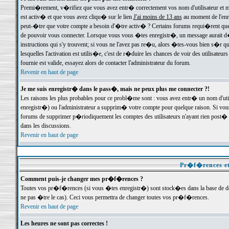
Premi�rement, v�rifiez que vous avez entr� correctement vos nom d'utilisateur et mo
est activ� et que vous avez cliqu� sur le lien
J'ai moins de 13 ans
au moment de l'enre
peut-�tre que votre compte a besoin d'�tre activ� ? Certains forums requi�rent que 
de pouvoir vous connecter. Lorsque vous vous �tes enregistr�, un message aurait d� v
instructions qui s'y trouvent; si vous ne l'avez pas re�u, alors �tes-vous bien s�r que
lesquelles l'activation est utilis�e, c'est de r�duire les chances de voir des utilis
fournie est valide, essayez alors de contacter l'administrateur du forum.
Revenir en haut de page
Je me suis enregistr� dans le pass�, mais ne peux plus me connecter ?!
Les raisons les plus probables pour ce probl�me sont : vous avez entr� un nom d'ut
enregistr�) ou l'administrateur a supprim� votre compte pour quelque raison. Si vous 
forums de supprimer p�riodiquement les comptes des utilisateurs n'ayant rien post� a
dans les discussions.
Revenir en haut de page
Pr�f�rences et
Comment puis-je changer mes pr�f�rences ?
Toutes vos pr�f�rences (si vous �tes enregistr�) sont stock�es dans la base de don
ne pas �tre le cas). Ceci vous permettra de changer toutes vos pr�f�rences.
Revenir en haut de page
Les heures ne sont pas correctes !