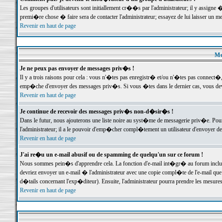
Les groupes d'utilisateurs sont initiallement cr��s par l'administrateur; il y assign
premi�re chose � faire sera de contacter l'administrateur; essayez de lui laisser un 
Revenir en haut de page
Me
Je ne peux pas envoyer de messages priv�s !
Il y a trois raisons pour cela : vous n'�tes pas enregistr� et/ou n'�tes pas connect�
emp�che d'envoyer des messages priv�s. Si vous �tes dans le dernier cas, vous devr
Revenir en haut de page
Je continue de recevoir des messages priv�s non-d�sir�s !
Dans le futur, nous ajouterons une liste noire au syst�me de messagerie priv�e. P
l'administrateur; il a le pouvoir d'emp�cher compl�tement un utilisateur d'envoyer 
Revenir en haut de page
J'ai re�u un e-mail abusif ou de spamming de quelqu'un sur ce forum !
Nous sommes pein�s d'apprendre cela. La fonction d'e-mail int�gr� au forum inclut d
devriez envoyer un e-mail � l'administrateur avec une copie compl�te de l'e-mail que v
d�tails concernant l'exp�diteur). Ensuite, l'administrateur pourra prendre les mesure
Revenir en haut de page