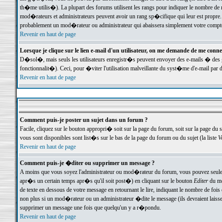
th�me utilis�). La plupart des forums utilisent les rangs pour indiquer le nombre de m
mod�rateurs et administrateurs peuvent avoir un rang sp�cifique qui leur est propre. 
probablement un mod�rateur ou administrateur qui abaissera simplement votre compte
Revenir en haut de page
Lorsque je clique sur le lien e-mail d'un utilisateur, on me demande de me conne
D�sol�, mais seuls les utilisateurs enregistr�s peuvent envoyer des e-mails � des ge
fonctionnalit�). Ceci, pour �viter l'utilisation malveillante du syst�me d'e-mail par 
Revenir en haut de page
Comment puis-je poster un sujet dans un forum ?
Facile, cliquez sur le bouton appropri� soit sur la page du forum, soit sur la page du 
vous sont disponibles sont list�s sur le bas de la page du forum ou du sujet (la liste
V
Revenir en haut de page
Comment puis-je �diter ou supprimer un message ?
A moins que vous soyez l'administrateur ou mod�rateur du forum, vous pouvez seul
apr�s un certain temps apr�s qu'il soit post�) en cliquant sur le bouton
Editer
du me
de texte en dessous de votre message en retournant le lire, indiquant le nombre de fo
non plus si un mod�rateur ou un administrateur �dite le message (ils devraient laisser
supprimer un message une fois que quelqu'un y a r�pondu.
Revenir en haut de page