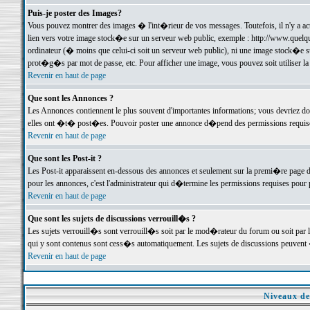
Puis-je poster des Images?
Vous pouvez montrer des images � l'int�rieur de vos messages. Toutefois, il n'y a 
lien vers votre image stock�e sur un serveur web public, exemple : http://www.quelq
ordinateur (� moins que celui-ci soit un serveur web public), ni une image stock�e su
prot�g�s par mot de passe, etc. Pour afficher une image, vous pouvez soit utiliser 
Revenir en haut de page
Que sont les Annonces ?
Les Annonces contiennent le plus souvent d'importantes informations; vous devriez d
elles ont �t� post�es. Pouvoir poster une annonce d�pend des permissions requises;
Revenir en haut de page
Que sont les Post-it ?
Les Post-it apparaissent en-dessous des annonces et seulement sur la premi�re page 
pour les annonces, c'est l'administrateur qui d�termine les permissions requises pour 
Revenir en haut de page
Que sont les sujets de discussions verrouill�s ?
Les sujets verrouill�s sont verrouill�s soit par le mod�rateur du forum ou soit par 
qui y sont contenus sont cess�s automatiquement. Les sujets de discussions peuvent 
Revenir en haut de page
Niveaux de