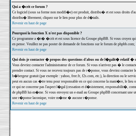
Qui a �crit ce forum ?
Ce logiciel (sous sa forme non modifi�e) est produit, distribu� et est sous droits d'a
distribu� librement; cliquez sur le lien pour plus de d�tails.
Revenir en haut de page
Pourquoi la fonction X n'est pas disponible ?
Ce programme a �t� �crit et est sous licence du Groupe phpBB. Si vous croyez qu'un
en pense. Veuillez ne pas poster de demande de fonctions sur le forum de phpbb.com; 
Revenir en haut de page
Qui dois-je contacter � propos des questions d'abus ou de l�galit� relatif � 
Vous devriez contacter l'administrateur de ce forum. Si vous n'arrivez pas � le conta
prendre contact. Si vous ne recevez toujours pas de r�ponse, vous devriez contacter 
h�bergeur gratuit (par exemple : yahoo, free.fr, f2s.com, etc.), la direction ou le se
peut en aucun cas �tre tenu pour responsable en ce qui concerne la mani�re, le lieu ou 
ce qui ne concerne pas l'aspect l�gal (cessation et d�sistement, responsabilit�, comm
de phpBB lui-m�me. Si vous envoyez un e-mail au Groupe phpBB concernant une utili
une r�ponse laconique, voire m�me � aucune r�ponse.
Revenir en haut de page