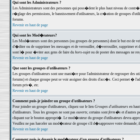
Qui sont les Administrateurs ?
Les Administrateurs sont des personnes qui poss�dent le plus haut niveau de contr�le 
r�glage des permissions, le bannissement d'utilisateurs, la cr�ation de groupes d'uti
forums.
Revenir en haut de page
Qui sont les Mod�rateurs?
Les Mod�rateurs sont des personnes (ou groupes de personnes) dont le but est de veil
d'�diter ou de supprimer les messages et de verrouiller, d�verrouiller, supprimer 
sont l� pour �viter aux gens de faire du
hors-sujet
ou de poster des messages ne res
Revenir en haut de page
Que sont les groupes d'utilisateurs ?
Les groupes d'utilisateurs sont une mani�re pour l'administrateur de regrouper des util
forums) et chaque groupe peut se voir assigner des droits d'acc�s. Ceci permet � 
forum priv�, etc.
Revenir en haut de page
Comment puis-je joindre un groupe d'utilisateurs ?
Pour joindre un groupe d'utilisateurs, cliquez sur le lien
Groupes d'utilisateurs
en haut
d'utilisateurs. Tous les groupes ne sont pas
ouverts
; certains sont
ferm�s
et d'autres p
cliquant sur le bouton appropri�. Le mod�rateur du groupe d'utilisateurs devra appro
Veuillez ne pas harceler un mod�rateur de groupe s'il d�sapprouve votre demande; il 
Revenir en haut de page
Comment puis-je devenir le mod�rateur d'un groupe d'utilisateurs ?