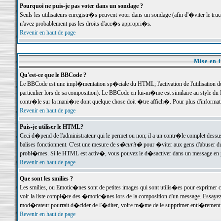
Pourquoi ne puis-je pas voter dans un sondage ?
Seuls les utilisateurs enregistr�s peuvent voter dans un sondage (afin d'�viter le tr
n'avez probablement pas les droits d'acc�s appropri�s.
Revenir en haut de page
Mise en f
Qu'est-ce que le BBCode ?
Le BBCode est une impl�mentation sp�ciale du HTML; l'activation de l'utilisation 
particulier lors de sa composition). Le BBCode en lui-m�me est similaire au style du H
contr�le sur la mani�re dont quelque chose doit �tre affich�. Pour plus d'information
Revenir en haut de page
Puis-je utiliser le HTML?
Ceci d�pend de l'administrateur qui le permet ou non; il a un contr�le complet dessu
balises fonctionnent. C'est une mesure de
s�curit�
pour �viter aux gens d'abuser du 
probl�mes. Si le HTML est activ�, vous pouvez le d�sactiver dans un message en par
Revenir en haut de page
Que sont les smilies ?
Les smilies, ou Emotic�nes sont de petites images qui sont utilis�es pour exprimer certa
voir la liste compl�te des �motic�nes lors de la composition d'un message. Essayez de 
mod�rateur pourrait d�cider de l'�diter, voire m�me de le supprimer enti�rement
Revenir en haut de page