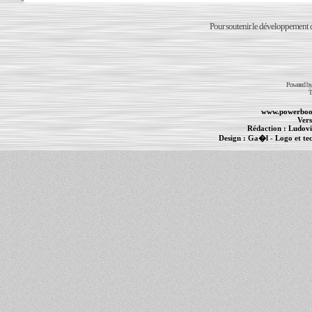
Pour soutenir le développement du
Powered b
T
www.powerboo
Vers
Rédaction :
Ludovi
Design :
Ga�l
- Logo et te
Informations :
PowerBook
-
MacBook Pro
-
i