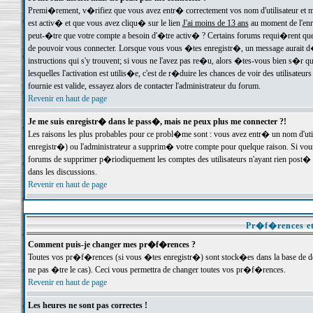
Premi�rement, v�rifiez que vous avez entr� correctement vos nom d'utilisateur et mo
est activ� et que vous avez cliqu� sur le lien
J'ai moins de 13 ans
au moment de l'enre
peut-�tre que votre compte a besoin d'�tre activ� ? Certains forums requi�rent que 
de pouvoir vous connecter. Lorsque vous vous �tes enregistr�, un message aurait d� v
instructions qui s'y trouvent; si vous ne l'avez pas re�u, alors �tes-vous bien s�r que
lesquelles l'activation est utilis�e, c'est de r�duire les chances de voir des utilis
fournie est valide, essayez alors de contacter l'administrateur du forum.
Revenir en haut de page
Je me suis enregistr� dans le pass�, mais ne peux plus me connecter ?!
Les raisons les plus probables pour ce probl�me sont : vous avez entr� un nom d'ut
enregistr�) ou l'administrateur a supprim� votre compte pour quelque raison. Si vous 
forums de supprimer p�riodiquement les comptes des utilisateurs n'ayant rien post� a
dans les discussions.
Revenir en haut de page
Pr�f�rences et
Comment puis-je changer mes pr�f�rences ?
Toutes vos pr�f�rences (si vous �tes enregistr�) sont stock�es dans la base de don
ne pas �tre le cas). Ceci vous permettra de changer toutes vos pr�f�rences.
Revenir en haut de page
Les heures ne sont pas correctes !