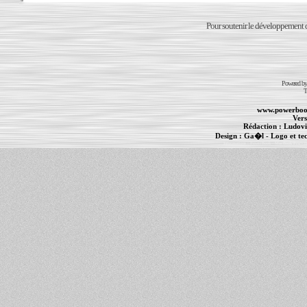
Pour soutenir le développement du
Powered b
T
www.powerboo
Vers
Rédaction :
Ludovi
Design :
Ga�l
- Logo et te
Informations :
PowerBook
-
MacBook Pro
-
i