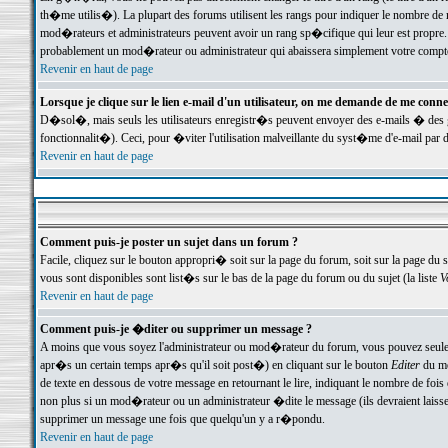
th�me utilis�). La plupart des forums utilisent les rangs pour indiquer le nombre de m
mod�rateurs et administrateurs peuvent avoir un rang sp�cifique qui leur est propre. 
probablement un mod�rateur ou administrateur qui abaissera simplement votre compte
Revenir en haut de page
Lorsque je clique sur le lien e-mail d'un utilisateur, on me demande de me conne
D�sol�, mais seuls les utilisateurs enregistr�s peuvent envoyer des e-mails � des ge
fonctionnalit�). Ceci, pour �viter l'utilisation malveillante du syst�me d'e-mail par 
Revenir en haut de page
Comment puis-je poster un sujet dans un forum ?
Facile, cliquez sur le bouton appropri� soit sur la page du forum, soit sur la page du 
vous sont disponibles sont list�s sur le bas de la page du forum ou du sujet (la liste
V
Revenir en haut de page
Comment puis-je �diter ou supprimer un message ?
A moins que vous soyez l'administrateur ou mod�rateur du forum, vous pouvez seul
apr�s un certain temps apr�s qu'il soit post�) en cliquant sur le bouton
Editer
du me
de texte en dessous de votre message en retournant le lire, indiquant le nombre de fo
non plus si un mod�rateur ou un administrateur �dite le message (ils devraient laisser
supprimer un message une fois que quelqu'un y a r�pondu.
Revenir en haut de page