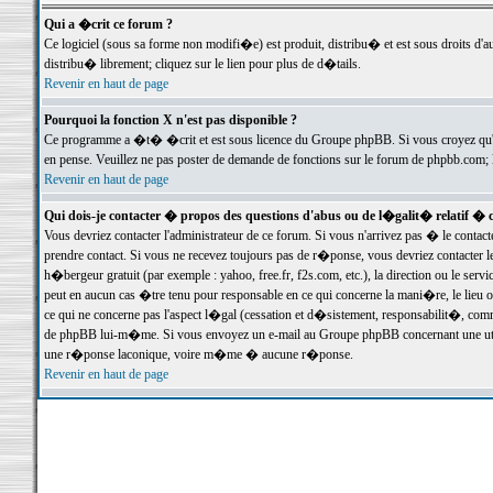
Qui a �crit ce forum ?
Ce logiciel (sous sa forme non modifi�e) est produit, distribu� et est sous droits d'a
distribu� librement; cliquez sur le lien pour plus de d�tails.
Revenir en haut de page
Pourquoi la fonction X n'est pas disponible ?
Ce programme a �t� �crit et est sous licence du Groupe phpBB. Si vous croyez qu'un
en pense. Veuillez ne pas poster de demande de fonctions sur le forum de phpbb.com; 
Revenir en haut de page
Qui dois-je contacter � propos des questions d'abus ou de l�galit� relatif � 
Vous devriez contacter l'administrateur de ce forum. Si vous n'arrivez pas � le conta
prendre contact. Si vous ne recevez toujours pas de r�ponse, vous devriez contacter 
h�bergeur gratuit (par exemple : yahoo, free.fr, f2s.com, etc.), la direction ou le se
peut en aucun cas �tre tenu pour responsable en ce qui concerne la mani�re, le lieu ou 
ce qui ne concerne pas l'aspect l�gal (cessation et d�sistement, responsabilit�, comm
de phpBB lui-m�me. Si vous envoyez un e-mail au Groupe phpBB concernant une utili
une r�ponse laconique, voire m�me � aucune r�ponse.
Revenir en haut de page