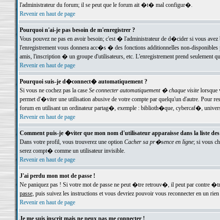
l'administrateur du forum; il se peut que le forum ait �t� mal configur�.
Revenir en haut de page
Pourquoi n'ai-je pas besoin de m'enregistrer ?
Vous pouvez ne pas en avoir besoin; c'est � l'administrateur de d�cider si vous avez 
l'enregistrement vous donnera acc�s � des fonctions additionnelles non-disponibles p
amis, l'inscription � un groupe d'utilisateurs, etc. L'enregistrement prend seulement q
Revenir en haut de page
Pourquoi suis-je d�connect� automatiquement ?
Si vous ne cochez pas la case
Se connecter automatiquement � chaque visite
lorsque 
permet d'�viter une utilisation abusive de votre compte par quelqu'un d'autre. Pour 
forum en utilisant un ordinateur partag�, exemple : biblioth�que, cybercaf�, univers
Revenir en haut de page
Comment puis-je �viter que mon nom d'utilisateur apparaisse dans la liste des u
Dans votre profil, vous trouverez une option
Cacher sa pr�sence en ligne
; si vous c
serez compt� comme un utilisateur invisible.
Revenir en haut de page
J'ai perdu mon mot de passe !
Ne paniquez pas ! Si votre mot de passe ne peut �tre retrouv�, il peut par contre �tre
passe
, puis suivez les instructions et vous devriez pouvoir vous reconnecter en un rien
Revenir en haut de page
Je me suis inscrit mais ne peux pas me connecter !