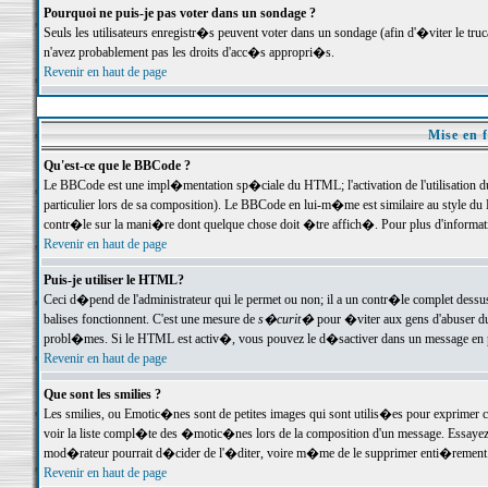
Pourquoi ne puis-je pas voter dans un sondage ?
Seuls les utilisateurs enregistr�s peuvent voter dans un sondage (afin d'�viter le tr
n'avez probablement pas les droits d'acc�s appropri�s.
Revenir en haut de page
Mise en f
Qu'est-ce que le BBCode ?
Le BBCode est une impl�mentation sp�ciale du HTML; l'activation de l'utilisation 
particulier lors de sa composition). Le BBCode en lui-m�me est similaire au style du H
contr�le sur la mani�re dont quelque chose doit �tre affich�. Pour plus d'information
Revenir en haut de page
Puis-je utiliser le HTML?
Ceci d�pend de l'administrateur qui le permet ou non; il a un contr�le complet dessu
balises fonctionnent. C'est une mesure de
s�curit�
pour �viter aux gens d'abuser du 
probl�mes. Si le HTML est activ�, vous pouvez le d�sactiver dans un message en par
Revenir en haut de page
Que sont les smilies ?
Les smilies, ou Emotic�nes sont de petites images qui sont utilis�es pour exprimer certa
voir la liste compl�te des �motic�nes lors de la composition d'un message. Essayez de 
mod�rateur pourrait d�cider de l'�diter, voire m�me de le supprimer enti�rement
Revenir en haut de page