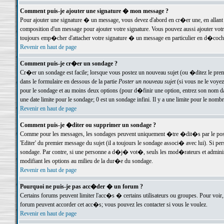
Comment puis-je ajouter une signature � mon message ?
Pour ajouter une signature � un message, vous devez d'abord en cr�er une, en allant
composition d'un message pour ajouter votre signature. Vous pouvez aussi ajouter vot
toujours emp�cher d'attacher votre signature � un message en particulier en d�cochan
Revenir en haut de page
Comment puis-je cr�er un sondage ?
Cr�er un sondage est facile; lorsque vous postez un nouveau sujet (ou �ditez le premie
dans le formulaire en dessous de la partie
Poster un nouveau sujet
(si vous ne le voyez
pour le sondage et au moins deux options (pour d�finir une option, entrez son nom d
une date limite pour le sondage; 0 est un sondage infini. Il y a une limite pour le nomb
Revenir en haut de page
Comment puis-je �diter ou supprimer un sondage ?
Comme pour les messages, les sondages peuvent uniquement �tre �dit�s par le poste
'Editer' du premier message du sujet (il a toujours le sondage associ� avec lui). Si 
sondage. Par contre, si une personne a d�j� vot�, seuls les mod�rateurs et administ
modifiant les options au milieu de la dur�e du sondage.
Revenir en haut de page
Pourquoi ne puis-je pas acc�der � un forum ?
Certains forums peuvent limiter l'acc�s � certains utilisateurs ou groupes. Pour voir, 
forum peuvent accorder cet acc�s; vous pouvez les contacter si vous le voulez.
Revenir en haut de page