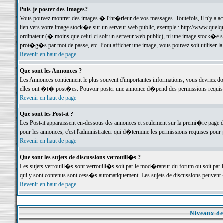
Puis-je poster des Images?
Vous pouvez montrer des images � l'int�rieur de vos messages. Toutefois, il n'y a 
lien vers votre image stock�e sur un serveur web public, exemple : http://www.quelq
ordinateur (� moins que celui-ci soit un serveur web public), ni une image stock�e su
prot�g�s par mot de passe, etc. Pour afficher une image, vous pouvez soit utiliser 
Revenir en haut de page
Que sont les Annonces ?
Les Annonces contiennent le plus souvent d'importantes informations; vous devriez d
elles ont �t� post�es. Pouvoir poster une annonce d�pend des permissions requises;
Revenir en haut de page
Que sont les Post-it ?
Les Post-it apparaissent en-dessous des annonces et seulement sur la premi�re page 
pour les annonces, c'est l'administrateur qui d�termine les permissions requises pour 
Revenir en haut de page
Que sont les sujets de discussions verrouill�s ?
Les sujets verrouill�s sont verrouill�s soit par le mod�rateur du forum ou soit par 
qui y sont contenus sont cess�s automatiquement. Les sujets de discussions peuvent 
Revenir en haut de page
Niveaux de