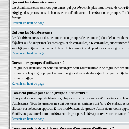
Qui sont les Administrateurs ?
Les Administrateurs sont des personnes qui poss�dent le plus haut niveau de contr�le 
r�glage des permissions, le bannissement d'utilisateurs, la cr�ation de groupes d'uti
forums.
Revenir en haut de page
Qui sont les Mod�rateurs?
Les Mod�rateurs sont des personnes (ou groupes de personnes) dont le but est de veil
d'�diter ou de supprimer les messages et de verrouiller, d�verrouiller, supprimer 
sont l� pour �viter aux gens de faire du
hors-sujet
ou de poster des messages ne res
Revenir en haut de page
Que sont les groupes d'utilisateurs ?
Les groupes d'utilisateurs sont une mani�re pour l'administrateur de regrouper des util
forums) et chaque groupe peut se voir assigner des droits d'acc�s. Ceci permet � 
forum priv�, etc.
Revenir en haut de page
Comment puis-je joindre un groupe d'utilisateurs ?
Pour joindre un groupe d'utilisateurs, cliquez sur le lien
Groupes d'utilisateurs
en haut
d'utilisateurs. Tous les groupes ne sont pas
ouverts
; certains sont
ferm�s
et d'autres p
cliquant sur le bouton appropri�. Le mod�rateur du groupe d'utilisateurs devra appro
Veuillez ne pas harceler un mod�rateur de groupe s'il d�sapprouve votre demande; il 
Revenir en haut de page
Comment puis-je devenir le mod�rateur d'un groupe d'utilisateurs ?