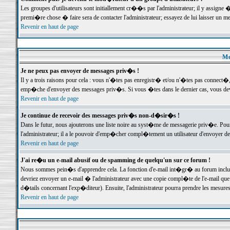
Les groupes d'utilisateurs sont initiallement cr��s par l'administrateur; il y assign
premi�re chose � faire sera de contacter l'administrateur; essayez de lui laisser un 
Revenir en haut de page
Me
Je ne peux pas envoyer de messages priv�s !
Il y a trois raisons pour cela : vous n'�tes pas enregistr� et/ou n'�tes pas connect�
emp�che d'envoyer des messages priv�s. Si vous �tes dans le dernier cas, vous devr
Revenir en haut de page
Je continue de recevoir des messages priv�s non-d�sir�s !
Dans le futur, nous ajouterons une liste noire au syst�me de messagerie priv�e. P
l'administrateur; il a le pouvoir d'emp�cher compl�tement un utilisateur d'envoyer 
Revenir en haut de page
J'ai re�u un e-mail abusif ou de spamming de quelqu'un sur ce forum !
Nous sommes pein�s d'apprendre cela. La fonction d'e-mail int�gr� au forum inclut d
devriez envoyer un e-mail � l'administrateur avec une copie compl�te de l'e-mail que v
d�tails concernant l'exp�diteur). Ensuite, l'administrateur pourra prendre les mesure
Revenir en haut de page