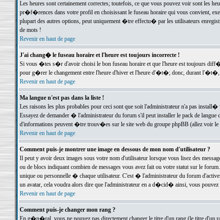
Les heures sont certainement correctes; toutefois, ce que vous pouvez voir sont les he
pr�f�rences dans votre profil en choisissant le fuseau horaire qui vous convient, exe
plupart des autres options, peut uniquement �tre effectu� par les utilisateurs enregis
de mots !
Revenir en haut de page
J'ai chang� le fuseau horaire et l'heure est toujours incorrecte !
Si vous �tes s�r d'avoir choisi le bon fuseau horaire et que l'heure est toujours d
pour g�rer le changement entre l'heure d'hiver et l'heure d'�t�; donc, durant l'�t�,
Revenir en haut de page
Ma langue n'est pas dans la liste !
Les raisons les plus probables pour ceci sont que soit l'administrateur n'a pas install�
Essayez de demander � l'administrateur du forum s'il peut installer le pack de langue d
d'informations peuvent �tre trouv�es sur le site web du groupe phpBB (allez voir le l
Revenir en haut de page
Comment puis-je montrer une image en dessous de mon nom d'utilisateur ?
Il peut y avoir deux images sous votre nom d'utilisateur lorsque vous lisez des mess
ou de blocs indiquant combien de messages vous avez fait ou votre statut sur le for
unique ou personnelle � chaque utilisateur. C'est � l'administrateur du forum d'activer
un avatar, cela voudra alors dire que l'administrateur en a d�cid� ainsi, vous pouvez
Revenir en haut de page
Comment puis-je changer mon rang ?
En g�n�ral, vous ne pouvez pas directement changer le titre d'un rang (le titre d'un ra