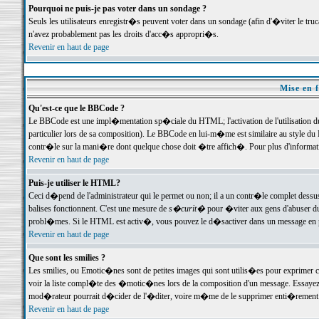
Pourquoi ne puis-je pas voter dans un sondage ?
Seuls les utilisateurs enregistr�s peuvent voter dans un sondage (afin d'�viter le tr
n'avez probablement pas les droits d'acc�s appropri�s.
Revenir en haut de page
Mise en f
Qu'est-ce que le BBCode ?
Le BBCode est une impl�mentation sp�ciale du HTML; l'activation de l'utilisation 
particulier lors de sa composition). Le BBCode en lui-m�me est similaire au style du H
contr�le sur la mani�re dont quelque chose doit �tre affich�. Pour plus d'information
Revenir en haut de page
Puis-je utiliser le HTML?
Ceci d�pend de l'administrateur qui le permet ou non; il a un contr�le complet dessu
balises fonctionnent. C'est une mesure de
s�curit�
pour �viter aux gens d'abuser du 
probl�mes. Si le HTML est activ�, vous pouvez le d�sactiver dans un message en par
Revenir en haut de page
Que sont les smilies ?
Les smilies, ou Emotic�nes sont de petites images qui sont utilis�es pour exprimer certa
voir la liste compl�te des �motic�nes lors de la composition d'un message. Essayez de 
mod�rateur pourrait d�cider de l'�diter, voire m�me de le supprimer enti�rement
Revenir en haut de page