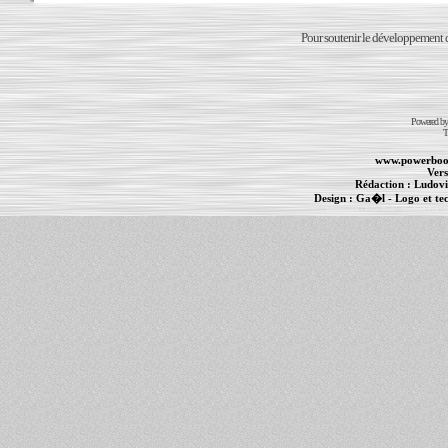
Pour soutenir le développement du
Powered b
T
www.powerboo
Vers
Rédaction :
Ludovi
Design :
Ga�l
- Logo et te
Informations :
PowerBook
-
MacBook Pro
-
i