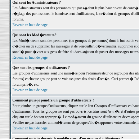
Qui sont les Administrateurs ?
Les Administrateurs sont des personnes qui poss�dent le plus haut niveau de contr�le 
r�glage des permissions, le bannissement d'utilisateurs, la cr�ation de groupes d'uti
forums.
Revenir en haut de page
Qui sont les Mod�rateurs?
Les Mod�rateurs sont des personnes (ou groupes de personnes) dont le but est de veil
d'�diter ou de supprimer les messages et de verrouiller, d�verrouiller, supprimer 
sont l� pour �viter aux gens de faire du
hors-sujet
ou de poster des messages ne res
Revenir en haut de page
Que sont les groupes d'utilisateurs ?
Les groupes d'utilisateurs sont une mani�re pour l'administrateur de regrouper des util
forums) et chaque groupe peut se voir assigner des droits d'acc�s. Ceci permet � 
forum priv�, etc.
Revenir en haut de page
Comment puis-je joindre un groupe d'utilisateurs ?
Pour joindre un groupe d'utilisateurs, cliquez sur le lien
Groupes d'utilisateurs
en haut
d'utilisateurs. Tous les groupes ne sont pas
ouverts
; certains sont
ferm�s
et d'autres p
cliquant sur le bouton appropri�. Le mod�rateur du groupe d'utilisateurs devra appro
Veuillez ne pas harceler un mod�rateur de groupe s'il d�sapprouve votre demande; il 
Revenir en haut de page
Comment puis-je devenir le mod�rateur d'un groupe d'utilisateurs ?