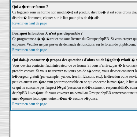
Qui a �crit ce forum ?
Ce logiciel (sous sa forme non modifi�e) est produit, distribu� et est sous droits d'a
distribu� librement; cliquez sur le lien pour plus de d�tails.
Revenir en haut de page
Pourquoi la fonction X n'est pas disponible ?
Ce programme a �t� �crit et est sous licence du Groupe phpBB. Si vous croyez qu'un
en pense. Veuillez ne pas poster de demande de fonctions sur le forum de phpbb.com; 
Revenir en haut de page
Qui dois-je contacter � propos des questions d'abus ou de l�galit� relatif � 
Vous devriez contacter l'administrateur de ce forum. Si vous n'arrivez pas � le conta
prendre contact. Si vous ne recevez toujours pas de r�ponse, vous devriez contacter 
h�bergeur gratuit (par exemple : yahoo, free.fr, f2s.com, etc.), la direction ou le se
peut en aucun cas �tre tenu pour responsable en ce qui concerne la mani�re, le lieu ou 
ce qui ne concerne pas l'aspect l�gal (cessation et d�sistement, responsabilit�, comm
de phpBB lui-m�me. Si vous envoyez un e-mail au Groupe phpBB concernant une utili
une r�ponse laconique, voire m�me � aucune r�ponse.
Revenir en haut de page