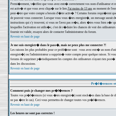
Premi�rement, v�rifiez que vous avez entr� correctement vos nom d'utilisateur et mo
est activ� et que vous avez cliqu� sur le lien
J'ai moins de 13 ans
au moment de l'enre
peut-�tre que votre compte a besoin d'�tre activ� ? Certains forums requi�rent que 
de pouvoir vous connecter. Lorsque vous vous �tes enregistr�, un message aurait d� v
instructions qui s'y trouvent; si vous ne l'avez pas re�u, alors �tes-vous bien s�r que
lesquelles l'activation est utilis�e, c'est de r�duire les chances de voir des utilis
fournie est valide, essayez alors de contacter l'administrateur du forum.
Revenir en haut de page
Je me suis enregistr� dans le pass�, mais ne peux plus me connecter ?!
Les raisons les plus probables pour ce probl�me sont : vous avez entr� un nom d'ut
enregistr�) ou l'administrateur a supprim� votre compte pour quelque raison. Si vous 
forums de supprimer p�riodiquement les comptes des utilisateurs n'ayant rien post� a
dans les discussions.
Revenir en haut de page
Pr�f�rences et
Comment puis-je changer mes pr�f�rences ?
Toutes vos pr�f�rences (si vous �tes enregistr�) sont stock�es dans la base de don
ne pas �tre le cas). Ceci vous permettra de changer toutes vos pr�f�rences.
Revenir en haut de page
Les heures ne sont pas correctes !