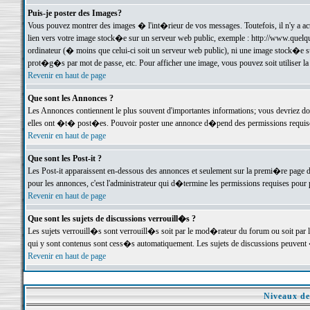
Puis-je poster des Images?
Vous pouvez montrer des images � l'int�rieur de vos messages. Toutefois, il n'y a 
lien vers votre image stock�e sur un serveur web public, exemple : http://www.quelq
ordinateur (� moins que celui-ci soit un serveur web public), ni une image stock�e su
prot�g�s par mot de passe, etc. Pour afficher une image, vous pouvez soit utiliser 
Revenir en haut de page
Que sont les Annonces ?
Les Annonces contiennent le plus souvent d'importantes informations; vous devriez d
elles ont �t� post�es. Pouvoir poster une annonce d�pend des permissions requises;
Revenir en haut de page
Que sont les Post-it ?
Les Post-it apparaissent en-dessous des annonces et seulement sur la premi�re page 
pour les annonces, c'est l'administrateur qui d�termine les permissions requises pour 
Revenir en haut de page
Que sont les sujets de discussions verrouill�s ?
Les sujets verrouill�s sont verrouill�s soit par le mod�rateur du forum ou soit par 
qui y sont contenus sont cess�s automatiquement. Les sujets de discussions peuvent 
Revenir en haut de page
Niveaux de