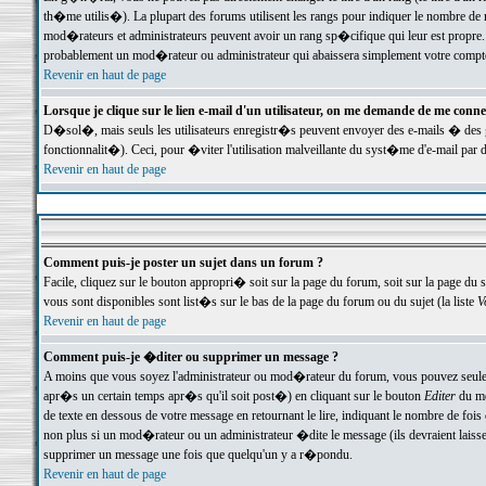
th�me utilis�). La plupart des forums utilisent les rangs pour indiquer le nombre de m
mod�rateurs et administrateurs peuvent avoir un rang sp�cifique qui leur est propre. 
probablement un mod�rateur ou administrateur qui abaissera simplement votre compte
Revenir en haut de page
Lorsque je clique sur le lien e-mail d'un utilisateur, on me demande de me conne
D�sol�, mais seuls les utilisateurs enregistr�s peuvent envoyer des e-mails � des ge
fonctionnalit�). Ceci, pour �viter l'utilisation malveillante du syst�me d'e-mail par 
Revenir en haut de page
Comment puis-je poster un sujet dans un forum ?
Facile, cliquez sur le bouton appropri� soit sur la page du forum, soit sur la page du 
vous sont disponibles sont list�s sur le bas de la page du forum ou du sujet (la liste
V
Revenir en haut de page
Comment puis-je �diter ou supprimer un message ?
A moins que vous soyez l'administrateur ou mod�rateur du forum, vous pouvez seul
apr�s un certain temps apr�s qu'il soit post�) en cliquant sur le bouton
Editer
du me
de texte en dessous de votre message en retournant le lire, indiquant le nombre de fo
non plus si un mod�rateur ou un administrateur �dite le message (ils devraient laisser
supprimer un message une fois que quelqu'un y a r�pondu.
Revenir en haut de page