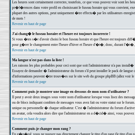
Les heures sont certainement correctes; toutefois, ce que vous pouvez voir sont les he
pr�f�rences dans votre profil en choisissant le fuseau horaire qui vous convient, exe
plupart des autres options, peut uniquement �tre effectu� par les utilisateurs enregis
de mots !
Revenir en haut de page
J'ai chang� le fuseau horaire et l'heure est toujours incorrecte !
Si vous �tes s�r d'avoir choisi le bon fuseau horaire et que l'heure est toujours d
pour g�rer le changement entre l'heure d'hiver et l'heure d'�t�; donc, durant l'�t�,
Revenir en haut de page
Ma langue n'est pas dans la liste !
Les raisons les plus probables pour ceci sont que soit l'administrateur n'a pas install�
Essayez de demander � l'administrateur du forum s'il peut installer le pack de langue d
d'informations peuvent �tre trouv�es sur le site web du groupe phpBB (allez voir le l
Revenir en haut de page
Comment puis-je montrer une image en dessous de mon nom d'utilisateur ?
Il peut y avoir deux images sous votre nom d'utilisateur lorsque vous lisez des mess
ou de blocs indiquant combien de messages vous avez fait ou votre statut sur le for
unique ou personnelle � chaque utilisateur. C'est � l'administrateur du forum d'activer
un avatar, cela voudra alors dire que l'administrateur en a d�cid� ainsi, vous pouvez
Revenir en haut de page
Comment puis-je changer mon rang ?
En g�n�ral, vous ne pouvez pas directement changer le titre d'un rang (le titre d'un ra