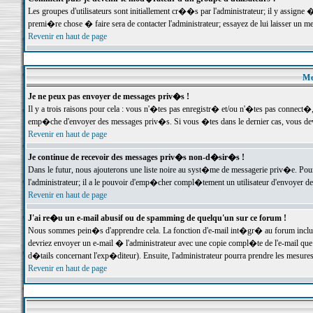
Les groupes d'utilisateurs sont initiallement cr��s par l'administrateur; il y assign
premi�re chose � faire sera de contacter l'administrateur; essayez de lui laisser un 
Revenir en haut de page
Me
Je ne peux pas envoyer de messages priv�s !
Il y a trois raisons pour cela : vous n'�tes pas enregistr� et/ou n'�tes pas connect�
emp�che d'envoyer des messages priv�s. Si vous �tes dans le dernier cas, vous devr
Revenir en haut de page
Je continue de recevoir des messages priv�s non-d�sir�s !
Dans le futur, nous ajouterons une liste noire au syst�me de messagerie priv�e. P
l'administrateur; il a le pouvoir d'emp�cher compl�tement un utilisateur d'envoyer 
Revenir en haut de page
J'ai re�u un e-mail abusif ou de spamming de quelqu'un sur ce forum !
Nous sommes pein�s d'apprendre cela. La fonction d'e-mail int�gr� au forum inclut d
devriez envoyer un e-mail � l'administrateur avec une copie compl�te de l'e-mail que v
d�tails concernant l'exp�diteur). Ensuite, l'administrateur pourra prendre les mesure
Revenir en haut de page