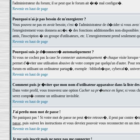
l'administrateur du forum; il se peut que le forum ait �t� mal configur�.
Revenir en haut de page
Pourquoi n'ai-je pas besoin de m'enregistrer ?
Vous pouvez ne pas en avoir besoin; c'est � l'administrateur de d�cider si vous avez 
l'enregistrement vous donnera acc�s � des fonctions additionnelles non-disponibles p
amis, l'inscription � un groupe d'utilisateurs, etc. L'enregistrement prend seulement q
Revenir en haut de page
Pourquoi suis-je d�connect� automatiquement ?
Si vous ne cochez pas la case
Se connecter automatiquement � chaque visite
lorsque 
permet d'�viter une utilisation abusive de votre compte par quelqu'un d'autre. Pour 
forum en utilisant un ordinateur partag�, exemple : biblioth�que, cybercaf�, univers
Revenir en haut de page
Comment puis-je �viter que mon nom d'utilisateur apparaisse dans la liste des u
Dans votre profil, vous trouverez une option
Cacher sa pr�sence en ligne
; si vous c
serez compt� comme un utilisateur invisible.
Revenir en haut de page
J'ai perdu mon mot de passe !
Ne paniquez pas ! Si votre mot de passe ne peut �tre retrouv�, il peut par contre �tre
passe
, puis suivez les instructions et vous devriez pouvoir vous reconnecter en un rien
Revenir en haut de page
Je me suis inscrit mais ne peux pas me connecter !