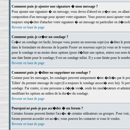
Comment puis-je ajouter une signature � mon message ?
Pour ajouter une signature � un message, vous devez d'abord en cr�er une, en allant
composition d'un message pour ajouter votre signature. Vous pouvez aussi ajouter vot
toujours emp�cher d'attacher votre signature � un message en particulier en d�cochan
Revenir en haut de page
Comment puis-je cr�er un sondage ?
Cr�er un sondage est facile; lorsque vous postez un nouveau sujet (ou �ditez le premie
dans le formulaire en dessous de la partie
Poster un nouveau sujet
(si vous ne le voyez
pour le sondage et au moins deux options (pour d�finir une option, entrez son nom d
une date limite pour le sondage; 0 est un sondage infini. Il y a une limite pour le nomb
Revenir en haut de page
Comment puis-je �diter ou supprimer un sondage ?
Comme pour les messages, les sondages peuvent uniquement �tre �dit�s par le poste
'Editer' du premier message du sujet (il a toujours le sondage associ� avec lui). Si 
sondage. Par contre, si une personne a d�j� vot�, seuls les mod�rateurs et administ
modifiant les options au milieu de la dur�e du sondage.
Revenir en haut de page
Pourquoi ne puis-je pas acc�der � un forum ?
Certains forums peuvent limiter l'acc�s � certains utilisateurs ou groupes. Pour voir, 
forum peuvent accorder cet acc�s; vous pouvez les contacter si vous le voulez.
Revenir en haut de page