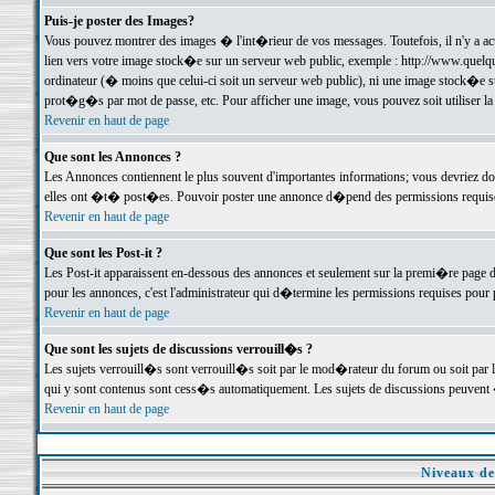
Puis-je poster des Images?
Vous pouvez montrer des images � l'int�rieur de vos messages. Toutefois, il n'y a 
lien vers votre image stock�e sur un serveur web public, exemple : http://www.quelq
ordinateur (� moins que celui-ci soit un serveur web public), ni une image stock�e su
prot�g�s par mot de passe, etc. Pour afficher une image, vous pouvez soit utiliser 
Revenir en haut de page
Que sont les Annonces ?
Les Annonces contiennent le plus souvent d'importantes informations; vous devriez d
elles ont �t� post�es. Pouvoir poster une annonce d�pend des permissions requises;
Revenir en haut de page
Que sont les Post-it ?
Les Post-it apparaissent en-dessous des annonces et seulement sur la premi�re page 
pour les annonces, c'est l'administrateur qui d�termine les permissions requises pour 
Revenir en haut de page
Que sont les sujets de discussions verrouill�s ?
Les sujets verrouill�s sont verrouill�s soit par le mod�rateur du forum ou soit par 
qui y sont contenus sont cess�s automatiquement. Les sujets de discussions peuvent 
Revenir en haut de page
Niveaux de