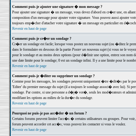
Comment puis-je ajouter une signature � mon message ?
Pour ajouter une signature � un message, vous devez d'abord en cr�er une, en allant
composition d'un message pour ajouter votre signature. Vous pouvez aussi ajouter vot
toujours emp�cher d'attacher votre signature � un message en particulier en d�cochan
Revenir en haut de page
Comment puis-je cr�er un sondage ?
Cr�er un sondage est facile; lorsque vous postez un nouveau sujet (ou �ditez le premie
dans le formulaire en dessous de la partie
Poster un nouveau sujet
(si vous ne le voyez
pour le sondage et au moins deux options (pour d�finir une option, entrez son nom d
une date limite pour le sondage; 0 est un sondage infini. Il y a une limite pour le nomb
Revenir en haut de page
Comment puis-je �diter ou supprimer un sondage ?
Comme pour les messages, les sondages peuvent uniquement �tre �dit�s par le poste
'Editer' du premier message du sujet (il a toujours le sondage associ� avec lui). Si 
sondage. Par contre, si une personne a d�j� vot�, seuls les mod�rateurs et administ
modifiant les options au milieu de la dur�e du sondage.
Revenir en haut de page
Pourquoi ne puis-je pas acc�der � un forum ?
Certains forums peuvent limiter l'acc�s � certains utilisateurs ou groupes. Pour voir, 
forum peuvent accorder cet acc�s; vous pouvez les contacter si vous le voulez.
Revenir en haut de page