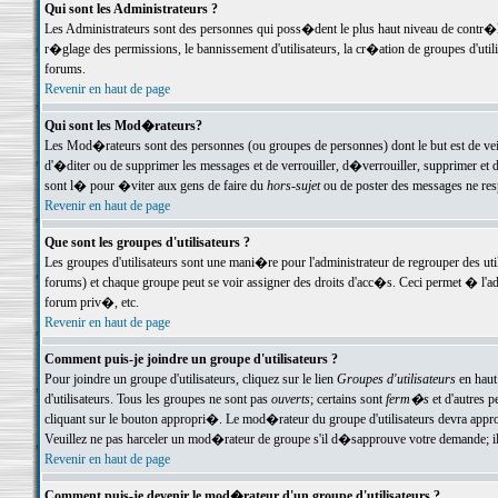
Qui sont les Administrateurs ?
Les Administrateurs sont des personnes qui poss�dent le plus haut niveau de contr�le 
r�glage des permissions, le bannissement d'utilisateurs, la cr�ation de groupes d'uti
forums.
Revenir en haut de page
Qui sont les Mod�rateurs?
Les Mod�rateurs sont des personnes (ou groupes de personnes) dont le but est de veil
d'�diter ou de supprimer les messages et de verrouiller, d�verrouiller, supprimer 
sont l� pour �viter aux gens de faire du
hors-sujet
ou de poster des messages ne res
Revenir en haut de page
Que sont les groupes d'utilisateurs ?
Les groupes d'utilisateurs sont une mani�re pour l'administrateur de regrouper des util
forums) et chaque groupe peut se voir assigner des droits d'acc�s. Ceci permet � 
forum priv�, etc.
Revenir en haut de page
Comment puis-je joindre un groupe d'utilisateurs ?
Pour joindre un groupe d'utilisateurs, cliquez sur le lien
Groupes d'utilisateurs
en haut
d'utilisateurs. Tous les groupes ne sont pas
ouverts
; certains sont
ferm�s
et d'autres p
cliquant sur le bouton appropri�. Le mod�rateur du groupe d'utilisateurs devra appro
Veuillez ne pas harceler un mod�rateur de groupe s'il d�sapprouve votre demande; il 
Revenir en haut de page
Comment puis-je devenir le mod�rateur d'un groupe d'utilisateurs ?