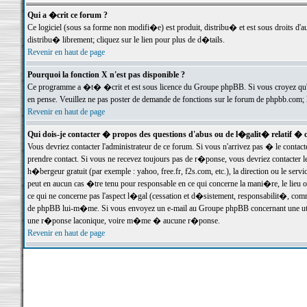
Qui a �crit ce forum ?
Ce logiciel (sous sa forme non modifi�e) est produit, distribu� et est sous droits d'a
distribu� librement; cliquez sur le lien pour plus de d�tails.
Revenir en haut de page
Pourquoi la fonction X n'est pas disponible ?
Ce programme a �t� �crit et est sous licence du Groupe phpBB. Si vous croyez qu'un
en pense. Veuillez ne pas poster de demande de fonctions sur le forum de phpbb.com; 
Revenir en haut de page
Qui dois-je contacter � propos des questions d'abus ou de l�galit� relatif � 
Vous devriez contacter l'administrateur de ce forum. Si vous n'arrivez pas � le conta
prendre contact. Si vous ne recevez toujours pas de r�ponse, vous devriez contacter 
h�bergeur gratuit (par exemple : yahoo, free.fr, f2s.com, etc.), la direction ou le se
peut en aucun cas �tre tenu pour responsable en ce qui concerne la mani�re, le lieu ou 
ce qui ne concerne pas l'aspect l�gal (cessation et d�sistement, responsabilit�, comm
de phpBB lui-m�me. Si vous envoyez un e-mail au Groupe phpBB concernant une utili
une r�ponse laconique, voire m�me � aucune r�ponse.
Revenir en haut de page