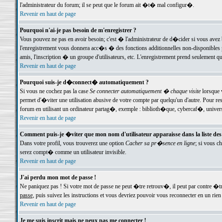
l'administrateur du forum; il se peut que le forum ait �t� mal configur�.
Revenir en haut de page
Pourquoi n'ai-je pas besoin de m'enregistrer ?
Vous pouvez ne pas en avoir besoin; c'est � l'administrateur de d�cider si vous avez 
l'enregistrement vous donnera acc�s � des fonctions additionnelles non-disponibles p
amis, l'inscription � un groupe d'utilisateurs, etc. L'enregistrement prend seulement q
Revenir en haut de page
Pourquoi suis-je d�connect� automatiquement ?
Si vous ne cochez pas la case
Se connecter automatiquement � chaque visite
lorsque 
permet d'�viter une utilisation abusive de votre compte par quelqu'un d'autre. Pour 
forum en utilisant un ordinateur partag�, exemple : biblioth�que, cybercaf�, univers
Revenir en haut de page
Comment puis-je �viter que mon nom d'utilisateur apparaisse dans la liste des u
Dans votre profil, vous trouverez une option
Cacher sa pr�sence en ligne
; si vous c
serez compt� comme un utilisateur invisible.
Revenir en haut de page
J'ai perdu mon mot de passe !
Ne paniquez pas ! Si votre mot de passe ne peut �tre retrouv�, il peut par contre �tre
passe
, puis suivez les instructions et vous devriez pouvoir vous reconnecter en un rien
Revenir en haut de page
Je me suis inscrit mais ne peux pas me connecter !