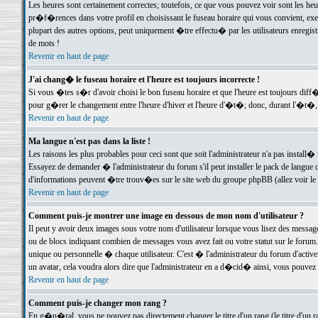
Les heures sont certainement correctes; toutefois, ce que vous pouvez voir sont les he
pr�f�rences dans votre profil en choisissant le fuseau horaire qui vous convient, exe
plupart des autres options, peut uniquement �tre effectu� par les utilisateurs enregis
de mots !
Revenir en haut de page
J'ai chang� le fuseau horaire et l'heure est toujours incorrecte !
Si vous �tes s�r d'avoir choisi le bon fuseau horaire et que l'heure est toujours d
pour g�rer le changement entre l'heure d'hiver et l'heure d'�t�; donc, durant l'�t�,
Revenir en haut de page
Ma langue n'est pas dans la liste !
Les raisons les plus probables pour ceci sont que soit l'administrateur n'a pas install�
Essayez de demander � l'administrateur du forum s'il peut installer le pack de langue d
d'informations peuvent �tre trouv�es sur le site web du groupe phpBB (allez voir le l
Revenir en haut de page
Comment puis-je montrer une image en dessous de mon nom d'utilisateur ?
Il peut y avoir deux images sous votre nom d'utilisateur lorsque vous lisez des mess
ou de blocs indiquant combien de messages vous avez fait ou votre statut sur le for
unique ou personnelle � chaque utilisateur. C'est � l'administrateur du forum d'activer
un avatar, cela voudra alors dire que l'administrateur en a d�cid� ainsi, vous pouvez
Revenir en haut de page
Comment puis-je changer mon rang ?
En g�n�ral, vous ne pouvez pas directement changer le titre d'un rang (le titre d'un ra