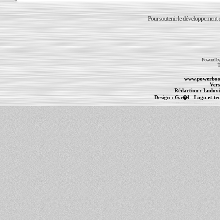
Pour soutenir le développement du
Powered b
T
www.powerboo
Vers
Rédaction :
Ludovi
Design :
Ga�l
- Logo et te
Informations :
PowerBook
-
MacBook Pro
-
i