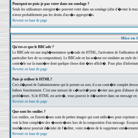
Pourquoi ne puis-je pas voter dans un sondage ?
Seuls les utilisateurs enregistr�s peuvent voter dans un sondage (afin d'�viter le tr
n'avez probablement pas les droits d'acc�s appropri�s.
Revenir en haut de page
Mise en f
Qu'est-ce que le BBCode ?
Le BBCode est une impl�mentation sp�ciale du HTML; l'activation de l'utilisation 
particulier lors de sa composition). Le BBCode en lui-m�me est similaire au style du H
contr�le sur la mani�re dont quelque chose doit �tre affich�. Pour plus d'information
Revenir en haut de page
Puis-je utiliser le HTML?
Ceci d�pend de l'administrateur qui le permet ou non; il a un contr�le complet dessu
balises fonctionnent. C'est une mesure de
s�curit�
pour �viter aux gens d'abuser du 
probl�mes. Si le HTML est activ�, vous pouvez le d�sactiver dans un message en par
Revenir en haut de page
Que sont les smilies ?
Les smilies, ou Emotic�nes sont de petites images qui sont utilis�es pour exprimer certa
voir la liste compl�te des �motic�nes lors de la composition d'un message. Essayez de 
mod�rateur pourrait d�cider de l'�diter, voire m�me de le supprimer enti�rement
Revenir en haut de page