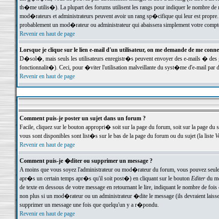
th�me utilis�). La plupart des forums utilisent les rangs pour indiquer le nombre de m
mod�rateurs et administrateurs peuvent avoir un rang sp�cifique qui leur est propre. 
probablement un mod�rateur ou administrateur qui abaissera simplement votre compte
Revenir en haut de page
Lorsque je clique sur le lien e-mail d'un utilisateur, on me demande de me conne
D�sol�, mais seuls les utilisateurs enregistr�s peuvent envoyer des e-mails � des ge
fonctionnalit�). Ceci, pour �viter l'utilisation malveillante du syst�me d'e-mail par 
Revenir en haut de page
Comment puis-je poster un sujet dans un forum ?
Facile, cliquez sur le bouton appropri� soit sur la page du forum, soit sur la page du 
vous sont disponibles sont list�s sur le bas de la page du forum ou du sujet (la liste
V
Revenir en haut de page
Comment puis-je �diter ou supprimer un message ?
A moins que vous soyez l'administrateur ou mod�rateur du forum, vous pouvez seul
apr�s un certain temps apr�s qu'il soit post�) en cliquant sur le bouton
Editer
du me
de texte en dessous de votre message en retournant le lire, indiquant le nombre de fo
non plus si un mod�rateur ou un administrateur �dite le message (ils devraient laisser
supprimer un message une fois que quelqu'un y a r�pondu.
Revenir en haut de page