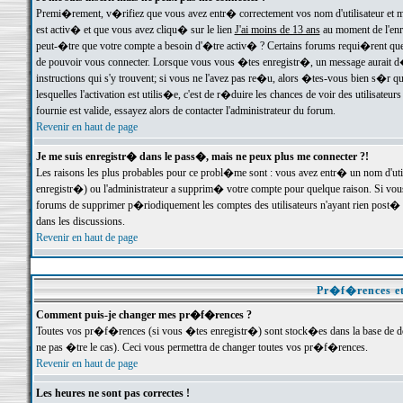
Premi�rement, v�rifiez que vous avez entr� correctement vos nom d'utilisateur et mo
est activ� et que vous avez cliqu� sur le lien
J'ai moins de 13 ans
au moment de l'enre
peut-�tre que votre compte a besoin d'�tre activ� ? Certains forums requi�rent que 
de pouvoir vous connecter. Lorsque vous vous �tes enregistr�, un message aurait d� v
instructions qui s'y trouvent; si vous ne l'avez pas re�u, alors �tes-vous bien s�r que
lesquelles l'activation est utilis�e, c'est de r�duire les chances de voir des utilis
fournie est valide, essayez alors de contacter l'administrateur du forum.
Revenir en haut de page
Je me suis enregistr� dans le pass�, mais ne peux plus me connecter ?!
Les raisons les plus probables pour ce probl�me sont : vous avez entr� un nom d'ut
enregistr�) ou l'administrateur a supprim� votre compte pour quelque raison. Si vous 
forums de supprimer p�riodiquement les comptes des utilisateurs n'ayant rien post� a
dans les discussions.
Revenir en haut de page
Pr�f�rences et
Comment puis-je changer mes pr�f�rences ?
Toutes vos pr�f�rences (si vous �tes enregistr�) sont stock�es dans la base de don
ne pas �tre le cas). Ceci vous permettra de changer toutes vos pr�f�rences.
Revenir en haut de page
Les heures ne sont pas correctes !