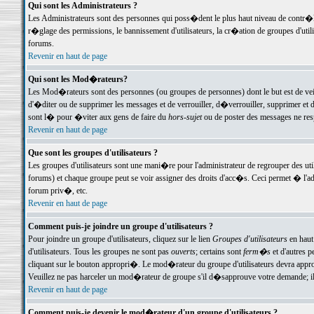
Qui sont les Administrateurs ?
Les Administrateurs sont des personnes qui poss�dent le plus haut niveau de contr�le 
r�glage des permissions, le bannissement d'utilisateurs, la cr�ation de groupes d'uti
forums.
Revenir en haut de page
Qui sont les Mod�rateurs?
Les Mod�rateurs sont des personnes (ou groupes de personnes) dont le but est de veil
d'�diter ou de supprimer les messages et de verrouiller, d�verrouiller, supprimer 
sont l� pour �viter aux gens de faire du
hors-sujet
ou de poster des messages ne res
Revenir en haut de page
Que sont les groupes d'utilisateurs ?
Les groupes d'utilisateurs sont une mani�re pour l'administrateur de regrouper des util
forums) et chaque groupe peut se voir assigner des droits d'acc�s. Ceci permet � 
forum priv�, etc.
Revenir en haut de page
Comment puis-je joindre un groupe d'utilisateurs ?
Pour joindre un groupe d'utilisateurs, cliquez sur le lien
Groupes d'utilisateurs
en haut
d'utilisateurs. Tous les groupes ne sont pas
ouverts
; certains sont
ferm�s
et d'autres p
cliquant sur le bouton appropri�. Le mod�rateur du groupe d'utilisateurs devra appro
Veuillez ne pas harceler un mod�rateur de groupe s'il d�sapprouve votre demande; il 
Revenir en haut de page
Comment puis-je devenir le mod�rateur d'un groupe d'utilisateurs ?