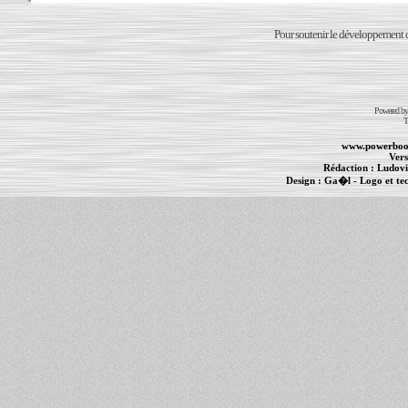
Pour soutenir le développement du
Powered b
T
www.powerboo
Vers
Rédaction :
Ludovi
Design :
Ga�l
- Logo et te
Informations :
PowerBook
-
MacBook Pro
-
i