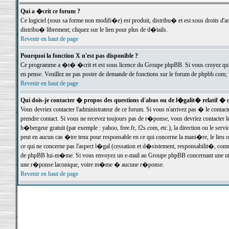
Qui a �crit ce forum ?
Ce logiciel (sous sa forme non modifi�e) est produit, distribu� et est sous droits d'a
distribu� librement; cliquez sur le lien pour plus de d�tails.
Revenir en haut de page
Pourquoi la fonction X n'est pas disponible ?
Ce programme a �t� �crit et est sous licence du Groupe phpBB. Si vous croyez qu'un
en pense. Veuillez ne pas poster de demande de fonctions sur le forum de phpbb.com; 
Revenir en haut de page
Qui dois-je contacter � propos des questions d'abus ou de l�galit� relatif � 
Vous devriez contacter l'administrateur de ce forum. Si vous n'arrivez pas � le conta
prendre contact. Si vous ne recevez toujours pas de r�ponse, vous devriez contacter 
h�bergeur gratuit (par exemple : yahoo, free.fr, f2s.com, etc.), la direction ou le se
peut en aucun cas �tre tenu pour responsable en ce qui concerne la mani�re, le lieu ou 
ce qui ne concerne pas l'aspect l�gal (cessation et d�sistement, responsabilit�, comm
de phpBB lui-m�me. Si vous envoyez un e-mail au Groupe phpBB concernant une utili
une r�ponse laconique, voire m�me � aucune r�ponse.
Revenir en haut de page