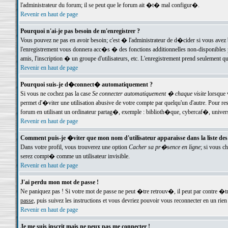
l'administrateur du forum; il se peut que le forum ait �t� mal configur�.
Revenir en haut de page
Pourquoi n'ai-je pas besoin de m'enregistrer ?
Vous pouvez ne pas en avoir besoin; c'est � l'administrateur de d�cider si vous avez 
l'enregistrement vous donnera acc�s � des fonctions additionnelles non-disponibles p
amis, l'inscription � un groupe d'utilisateurs, etc. L'enregistrement prend seulement q
Revenir en haut de page
Pourquoi suis-je d�connect� automatiquement ?
Si vous ne cochez pas la case
Se connecter automatiquement � chaque visite
lorsque 
permet d'�viter une utilisation abusive de votre compte par quelqu'un d'autre. Pour 
forum en utilisant un ordinateur partag�, exemple : biblioth�que, cybercaf�, univers
Revenir en haut de page
Comment puis-je �viter que mon nom d'utilisateur apparaisse dans la liste des u
Dans votre profil, vous trouverez une option
Cacher sa pr�sence en ligne
; si vous c
serez compt� comme un utilisateur invisible.
Revenir en haut de page
J'ai perdu mon mot de passe !
Ne paniquez pas ! Si votre mot de passe ne peut �tre retrouv�, il peut par contre �tre
passe
, puis suivez les instructions et vous devriez pouvoir vous reconnecter en un rien
Revenir en haut de page
Je me suis inscrit mais ne peux pas me connecter !