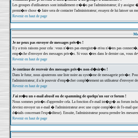
Les groupes d'utilisateurs sont initiallement cr��s par l'administrateur; il y assign
premi�re chose � faire sera de contacter l'administrateur; essayez de lui laisser un 
Revenir en haut de page
Me
Je ne peux pas envoyer de messages priv�s !
Il y a trois raisons pour cela : vous n'�tes pas enregistr� et/ou n'�tes pas connect�
emp�che d'envoyer des messages priv�s. Si vous �tes dans le dernier cas, vous devr
Revenir en haut de page
Je continue de recevoir des messages priv�s non-d�sir�s !
Dans le futur, nous ajouterons une liste noire au syst�me de messagerie priv�e. P
l'administrateur; il a le pouvoir d'emp�cher compl�tement un utilisateur d'envoyer 
Revenir en haut de page
J'ai re�u un e-mail abusif ou de spamming de quelqu'un sur ce forum !
Nous sommes pein�s d'apprendre cela. La fonction d'e-mail int�gr� au forum inclut d
devriez envoyer un e-mail � l'administrateur avec une copie compl�te de l'e-mail que v
d�tails concernant l'exp�diteur). Ensuite, l'administrateur pourra prendre les mesure
Revenir en haut de page