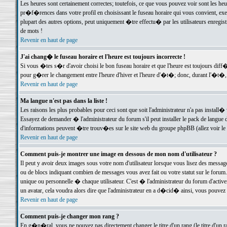
Les heures sont certainement correctes; toutefois, ce que vous pouvez voir sont les he
pr�f�rences dans votre profil en choisissant le fuseau horaire qui vous convient, exe
plupart des autres options, peut uniquement �tre effectu� par les utilisateurs enregis
de mots !
Revenir en haut de page
J'ai chang� le fuseau horaire et l'heure est toujours incorrecte !
Si vous �tes s�r d'avoir choisi le bon fuseau horaire et que l'heure est toujours d
pour g�rer le changement entre l'heure d'hiver et l'heure d'�t�; donc, durant l'�t�,
Revenir en haut de page
Ma langue n'est pas dans la liste !
Les raisons les plus probables pour ceci sont que soit l'administrateur n'a pas install�
Essayez de demander � l'administrateur du forum s'il peut installer le pack de langue d
d'informations peuvent �tre trouv�es sur le site web du groupe phpBB (allez voir le l
Revenir en haut de page
Comment puis-je montrer une image en dessous de mon nom d'utilisateur ?
Il peut y avoir deux images sous votre nom d'utilisateur lorsque vous lisez des mess
ou de blocs indiquant combien de messages vous avez fait ou votre statut sur le for
unique ou personnelle � chaque utilisateur. C'est � l'administrateur du forum d'activer
un avatar, cela voudra alors dire que l'administrateur en a d�cid� ainsi, vous pouvez
Revenir en haut de page
Comment puis-je changer mon rang ?
En g�n�ral, vous ne pouvez pas directement changer le titre d'un rang (le titre d'un ra