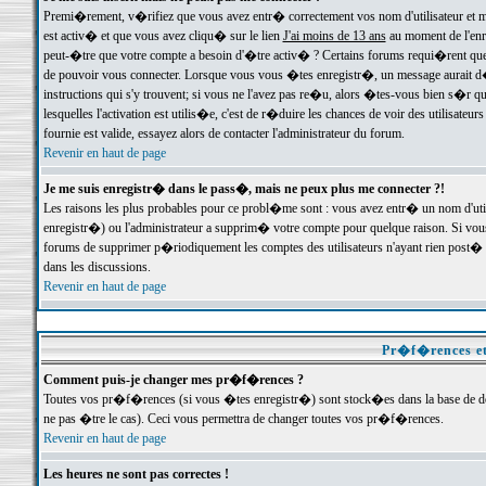
Premi�rement, v�rifiez que vous avez entr� correctement vos nom d'utilisateur et mo
est activ� et que vous avez cliqu� sur le lien
J'ai moins de 13 ans
au moment de l'enre
peut-�tre que votre compte a besoin d'�tre activ� ? Certains forums requi�rent que 
de pouvoir vous connecter. Lorsque vous vous �tes enregistr�, un message aurait d� v
instructions qui s'y trouvent; si vous ne l'avez pas re�u, alors �tes-vous bien s�r que
lesquelles l'activation est utilis�e, c'est de r�duire les chances de voir des utilis
fournie est valide, essayez alors de contacter l'administrateur du forum.
Revenir en haut de page
Je me suis enregistr� dans le pass�, mais ne peux plus me connecter ?!
Les raisons les plus probables pour ce probl�me sont : vous avez entr� un nom d'ut
enregistr�) ou l'administrateur a supprim� votre compte pour quelque raison. Si vous 
forums de supprimer p�riodiquement les comptes des utilisateurs n'ayant rien post� a
dans les discussions.
Revenir en haut de page
Pr�f�rences et
Comment puis-je changer mes pr�f�rences ?
Toutes vos pr�f�rences (si vous �tes enregistr�) sont stock�es dans la base de don
ne pas �tre le cas). Ceci vous permettra de changer toutes vos pr�f�rences.
Revenir en haut de page
Les heures ne sont pas correctes !