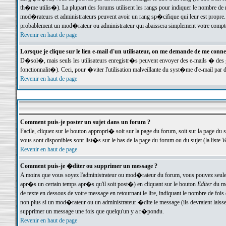
th�me utilis�). La plupart des forums utilisent les rangs pour indiquer le nombre de m
mod�rateurs et administrateurs peuvent avoir un rang sp�cifique qui leur est propre. 
probablement un mod�rateur ou administrateur qui abaissera simplement votre compte
Revenir en haut de page
Lorsque je clique sur le lien e-mail d'un utilisateur, on me demande de me conne
D�sol�, mais seuls les utilisateurs enregistr�s peuvent envoyer des e-mails � des ge
fonctionnalit�). Ceci, pour �viter l'utilisation malveillante du syst�me d'e-mail par 
Revenir en haut de page
Comment puis-je poster un sujet dans un forum ?
Facile, cliquez sur le bouton appropri� soit sur la page du forum, soit sur la page du 
vous sont disponibles sont list�s sur le bas de la page du forum ou du sujet (la liste
V
Revenir en haut de page
Comment puis-je �diter ou supprimer un message ?
A moins que vous soyez l'administrateur ou mod�rateur du forum, vous pouvez seul
apr�s un certain temps apr�s qu'il soit post�) en cliquant sur le bouton
Editer
du me
de texte en dessous de votre message en retournant le lire, indiquant le nombre de fo
non plus si un mod�rateur ou un administrateur �dite le message (ils devraient laisser
supprimer un message une fois que quelqu'un y a r�pondu.
Revenir en haut de page