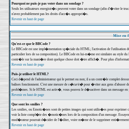
Pourquoi ne puis-je pas voter dans un sondage ?
Seuls les utilisateurs enregistr�s peuvent voter dans un sondage (afin d'�viter le tr
n'avez probablement pas les droits d'acc�s appropri�s.
Revenir en haut de page
Mise en f
Qu'est-ce que le BBCode ?
Le BBCode est une impl�mentation sp�ciale du HTML; l'activation de l'utilisation 
particulier lors de sa composition). Le BBCode en lui-m�me est similaire au style du H
contr�le sur la mani�re dont quelque chose doit �tre affich�. Pour plus d'information
Revenir en haut de page
Puis-je utiliser le HTML?
Ceci d�pend de l'administrateur qui le permet ou non; il a un contr�le complet dessu
balises fonctionnent. C'est une mesure de
s�curit�
pour �viter aux gens d'abuser du 
probl�mes. Si le HTML est activ�, vous pouvez le d�sactiver dans un message en par
Revenir en haut de page
Que sont les smilies ?
Les smilies, ou Emotic�nes sont de petites images qui sont utilis�es pour exprimer certa
voir la liste compl�te des �motic�nes lors de la composition d'un message. Essayez de 
mod�rateur pourrait d�cider de l'�diter, voire m�me de le supprimer enti�rement
Revenir en haut de page