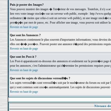
Puis-je poster des Images?
Vous pouvez montrer des images � l'int�rieur de vos messages. Toutefois, il n'y a 
lien vers votre image stock�e sur un serveur web public, exemple : http://www.quelq
ordinateur (� moins que celui-ci soit un serveur web public), ni une image stock�e su
prot�g�s par mot de passe, etc. Pour afficher une image, vous pouvez soit utiliser 
Revenir en haut de page
Que sont les Annonces ?
Les Annonces contiennent le plus souvent d'importantes informations; vous devriez d
elles ont �t� post�es. Pouvoir poster une annonce d�pend des permissions requises;
Revenir en haut de page
Que sont les Post-it ?
Les Post-it apparaissent en-dessous des annonces et seulement sur la premi�re page 
pour les annonces, c'est l'administrateur qui d�termine les permissions requises pour 
Revenir en haut de page
Que sont les sujets de discussions verrouill�s ?
Les sujets verrouill�s sont verrouill�s soit par le mod�rateur du forum ou soit par 
qui y sont contenus sont cess�s automatiquement. Les sujets de discussions peuvent 
Revenir en haut de page
Niveaux de