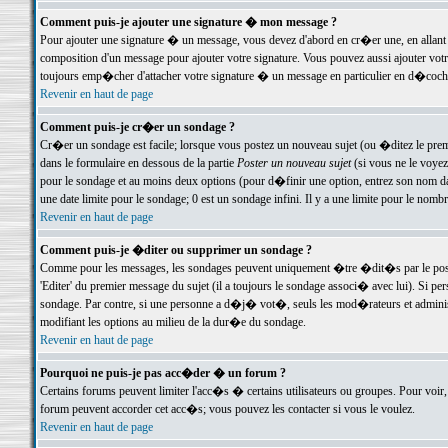
Comment puis-je ajouter une signature � mon message ?
Pour ajouter une signature � un message, vous devez d'abord en cr�er une, en allant
composition d'un message pour ajouter votre signature. Vous pouvez aussi ajouter vot
toujours emp�cher d'attacher votre signature � un message en particulier en d�cochan
Revenir en haut de page
Comment puis-je cr�er un sondage ?
Cr�er un sondage est facile; lorsque vous postez un nouveau sujet (ou �ditez le premie
dans le formulaire en dessous de la partie
Poster un nouveau sujet
(si vous ne le voyez
pour le sondage et au moins deux options (pour d�finir une option, entrez son nom d
une date limite pour le sondage; 0 est un sondage infini. Il y a une limite pour le nomb
Revenir en haut de page
Comment puis-je �diter ou supprimer un sondage ?
Comme pour les messages, les sondages peuvent uniquement �tre �dit�s par le poste
'Editer' du premier message du sujet (il a toujours le sondage associ� avec lui). Si 
sondage. Par contre, si une personne a d�j� vot�, seuls les mod�rateurs et administ
modifiant les options au milieu de la dur�e du sondage.
Revenir en haut de page
Pourquoi ne puis-je pas acc�der � un forum ?
Certains forums peuvent limiter l'acc�s � certains utilisateurs ou groupes. Pour voir, 
forum peuvent accorder cet acc�s; vous pouvez les contacter si vous le voulez.
Revenir en haut de page