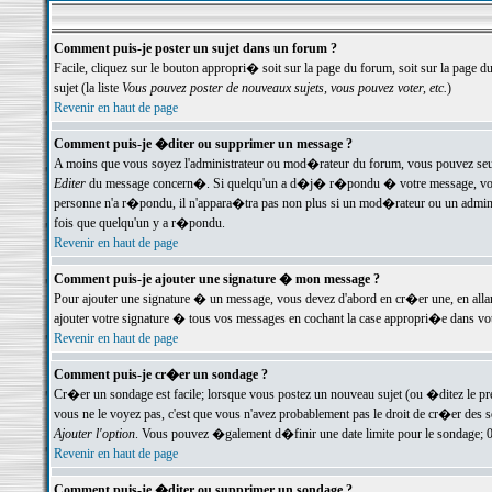
Comment puis-je poster un sujet dans un forum ?
Facile, cliquez sur le bouton appropri� soit sur la page du forum, soit sur la page d
sujet (la liste
Vous pouvez poster de nouveaux sujets, vous pouvez voter, etc.
)
Revenir en haut de page
Comment puis-je �diter ou supprimer un message ?
A moins que vous soyez l'administrateur ou mod�rateur du forum, vous pouvez seul
Editer
du message concern�. Si quelqu'un a d�j� r�pondu � votre message, vous trou
personne n'a r�pondu, il n'appara�tra pas non plus si un mod�rateur ou un administr
fois que quelqu'un y a r�pondu.
Revenir en haut de page
Comment puis-je ajouter une signature � mon message ?
Pour ajouter une signature � un message, vous devez d'abord en cr�er une, en alla
ajouter votre signature � tous vos messages en cochant la case appropri�e dans votr
Revenir en haut de page
Comment puis-je cr�er un sondage ?
Cr�er un sondage est facile; lorsque vous postez un nouveau sujet (ou �ditez le prem
vous ne le voyez pas, c'est que vous n'avez probablement pas le droit de cr�er des 
Ajouter l'option
. Vous pouvez �galement d�finir une date limite pour le sondage; 0 es
Revenir en haut de page
Comment puis-je �diter ou supprimer un sondage ?