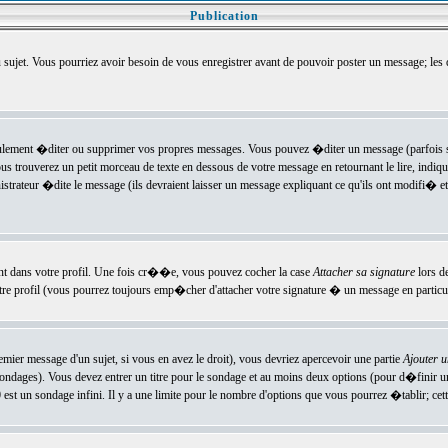
Publication
u sujet. Vous pourriez avoir besoin de vous enregistrer avant de pouvoir poster un message; les
ement �diter ou supprimer vos propres messages. Vous pouvez �diter un message (parfois se
verez un petit morceau de texte en dessous de votre message en retournant le lire, indiquan
ateur �dite le message (ils devraient laisser un message expliquant ce qu'ils ont modifi� et 
nt dans votre profil. Une fois cr��e, vous pouvez cocher la case
Attacher sa signature
lors d
e profil (vous pourrez toujours emp�cher d'attacher votre signature � un message en particuli
ier message d'un sujet, si vous en avez le droit), vous devriez apercevoir une partie
Ajouter 
sondages). Vous devez entrer un titre pour le sondage et au moins deux options (pour d�finir 
t un sondage infini. Il y a une limite pour le nombre d'options que vous pourrez �tablir; cette