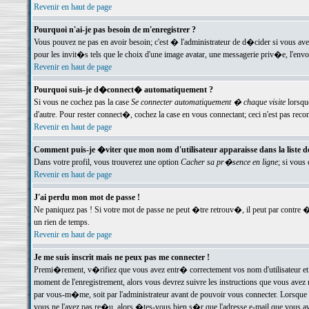
Revenir en haut de page
Pourquoi n'ai-je pas besoin de m'enregistrer ?
Vous pouvez ne pas en avoir besoin; c'est � l'administrateur de d�cider si vous av
pour les invit�s tels que le choix d'une image avatar, une messagerie priv�e, l'envo
Revenir en haut de page
Pourquoi suis-je d�connect� automatiquement ?
Si vous ne cochez pas la case
Se connecter automatiquement � chaque visite
lorsqu
d'autre. Pour rester connect�, cochez la case en vous connectant; ceci n'est pas r
Revenir en haut de page
Comment puis-je �viter que mon nom d'utilisateur apparaisse dans la liste des
Dans votre profil, vous trouverez une option
Cacher sa pr�sence en ligne
; si vous
Revenir en haut de page
J'ai perdu mon mot de passe !
Ne paniquez pas ! Si votre mot de passe ne peut �tre retrouv�, il peut par contre �t
un rien de temps.
Revenir en haut de page
Je me suis inscrit mais ne peux pas me connecter !
Premi�rement, v�rifiez que vous avez entr� correctement vos nom d'utilisateur et 
moment de l'enregistrement, alors vous devrez suivre les instructions que vous avez
par vous-m�me, soit par l'administrateur avant de pouvoir vous connecter. Lorsque v
vous ne l'avez pas re�u, alors �tes-vous bien s�r que l'adresse e-mail que vous avez 