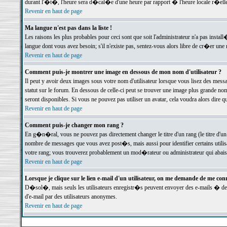
durant l'�t�, l'heure sera d�cal�e d'une heure par rapport � l'heure locale r�elle
Revenir en haut de page
Ma langue n'est pas dans la liste !
Les raisons les plus probables pour ceci sont que soit l'administrateur n'a pas instal
langue dont vous avez besoin; s'il n'existe pas, sentez-vous alors libre de cr�er un
Revenir en haut de page
Comment puis-je montrer une image en dessous de mon nom d'utilisateur ?
Il peut y avoir deux images sous votre nom d'utilisateur lorsque vous lisez des me
statut sur le forum. En dessous de celle-ci peut se trouver une image plus grande n
seront disponibles. Si vous ne pouvez pas utiliser un avatar, cela voudra alors dire
Revenir en haut de page
Comment puis-je changer mon rang ?
En g�n�ral, vous ne pouvez pas directement changer le titre d'un rang (le titre d'un 
nombre de messages que vous avez post�s, mais aussi pour identifier certains utilisa
votre rang; vous trouverez probablement un mod�rateur ou administrateur qui abais
Revenir en haut de page
Lorsque je clique sur le lien e-mail d'un utilisateur, on me demande de me conn
D�sol�, mais seuls les utilisateurs enregistr�s peuvent envoyer des e-mails � des 
d'e-mail par des utilisateurs anonymes.
Revenir en haut de page