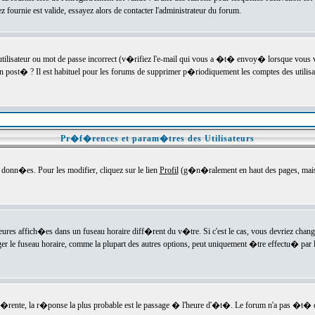
ournie est valide, essayez alors de contacter l'administrateur du forum.
utilisateur ou mot de passe incorrect (v�rifiez l'e-mail qui vous a �t� envoy� lorsque vous
en post� ? Il est habituel pour les forums de supprimer p�riodiquement les comptes des utilisa
Pr�f�rences et param�tres des Utilisateurs
onn�es. Pour les modifier, cliquez sur le lien
Profil
(g�n�ralement en haut des pages, mais c
heures affich�es dans un fuseau horaire diff�rent du v�tre. Si c'est le cas, vous devriez chan
er le fuseau horaire, comme la plupart des autres options, peut uniquement �tre effectu� par l
diff�rente, la r�ponse la plus probable est le passage � l'heure d'�t�. Le forum n'a pas �t�