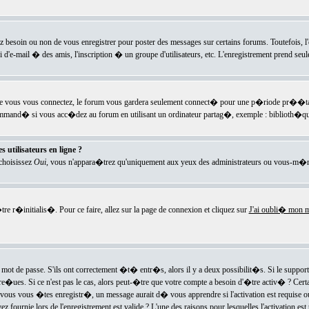
ez besoin ou non de vous enregistrer pour poster des messages sur certains forums. Toutefois,
i d'e-mail � des amis, l'inscription � un groupe d'utilisateurs, etc. L'enregistrement prend seu
e vous vous connectez, le forum vous gardera seulement connect� pour une p�riode pr��tabli
ecommand� si vous acc�dez au forum en utilisant un ordinateur partag�, exemple : biblioth�qu
 utilisateurs en ligne ?
 choisissez
Oui
, vous n'appara�trez qu'uniquement aux yeux des administrateurs ou vous-m�m
re r�initialis�. Pour ce faire, allez sur la page de connexion et cliquez sur
J'ai oubli� mon m
mot de passe. S'ils ont correctement �t� entr�s, alors il y a deux possibilit�s. Si le suppo
 re�ues. Si ce n'est pas le cas, alors peut-�tre que votre compte a besoin d'�tre activ� ? Cer
ous vous �tes enregistr�, un message aurait d� vous apprendre si l'activation est requise ou n
fournie lors de l'enregistrement est valide ? L'une des raisons pour lesquelles l'activation est