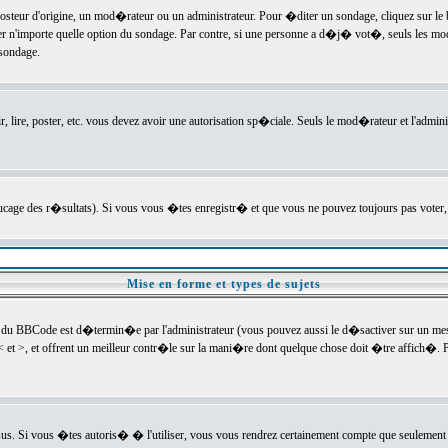
ur d'origine, un mod�rateur ou un administrateur. Pour �diter un sondage, cliquez sur le bou
r n'importe quelle option du sondage. Par contre, si une personne a d�j� vot�, seuls les mod
 sondage.
r, lire, poster, etc. vous devez avoir une autorisation sp�ciale. Seuls le mod�rateur et l'admin
trucage des r�sultats). Si vous vous �tes enregistr� et que vous ne pouvez toujours pas voter
Mise en forme et types de sujets
 du BBCode est d�termin�e par l'administrateur (vous pouvez aussi le d�sactiver sur un mess
< et >, et offrent un meilleur contr�le sur la mani�re dont quelque chose doit �tre affich�. Po
sus. Si vous �tes autoris� � l'utiliser, vous vous rendrez certainement compte que seulement 