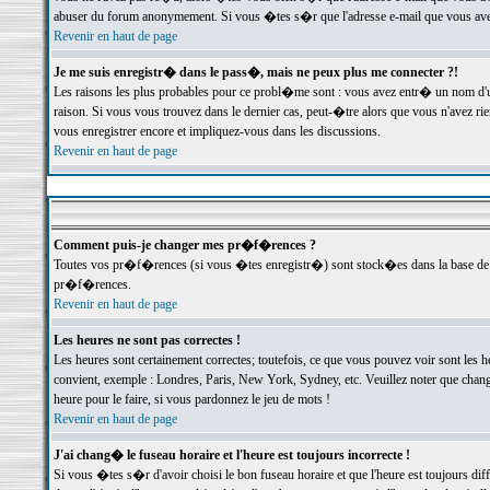
abuser du forum anonymement. Si vous �tes s�r que l'adresse e-mail que vous avez f
Revenir en haut de page
Je me suis enregistr� dans le pass�, mais ne peux plus me connecter ?!
Les raisons les plus probables pour ce probl�me sont : vous avez entr� un nom d'
raison. Si vous vous trouvez dans le dernier cas, peut-�tre alors que vous n'avez ri
vous enregistrer encore et impliquez-vous dans les discussions.
Revenir en haut de page
Comment puis-je changer mes pr�f�rences ?
Toutes vos pr�f�rences (si vous �tes enregistr�) sont stock�es dans la base de d
pr�f�rences.
Revenir en haut de page
Les heures ne sont pas correctes !
Les heures sont certainement correctes; toutefois, ce que vous pouvez voir sont les 
convient, exemple : Londres, Paris, New York, Sydney, etc. Veuillez noter que chang
heure pour le faire, si vous pardonnez le jeu de mots !
Revenir en haut de page
J'ai chang� le fuseau horaire et l'heure est toujours incorrecte !
Si vous �tes s�r d'avoir choisi le bon fuseau horaire et que l'heure est toujours 