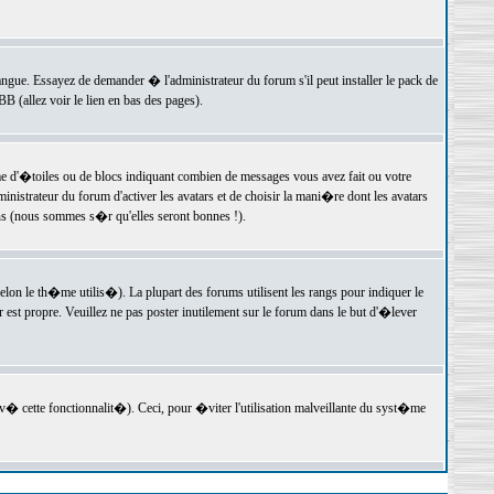
langue. Essayez de demander � l'administrateur du forum s'il peut installer le pack de
 (allez voir le lien en bas des pages).
e d'�toiles ou de blocs indiquant combien de messages vous avez fait ou votre
istrateur du forum d'activer les avatars et de choisir la mani�re dont les avatars
ons (nous sommes s�r qu'elles seront bonnes !).
elon le th�me utilis�). La plupart des forums utilisent les rangs pour indiquer le
est propre. Veuillez ne pas poster inutilement sur le forum dans le but d'�lever
v� cette fonctionnalit�). Ceci, pour �viter l'utilisation malveillante du syst�me