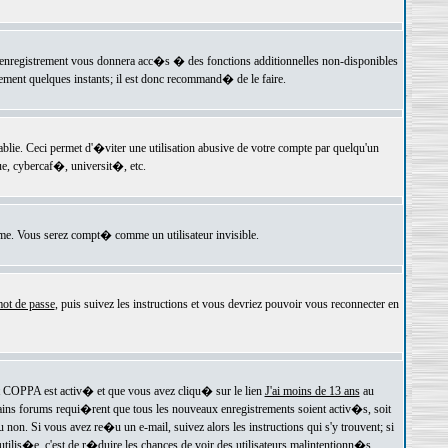
 l'enregistrement vous donnera acc�s � des fonctions additionnelles non-disponibles
lement quelques instants; il est donc recommand� de le faire.
e. Ceci permet d'�viter une utilisation abusive de votre compte par quelqu'un
e, cybercaf�, universit�, etc.
e. Vous serez compt� comme un utilisateur invisible.
ot de passe
, puis suivez les instructions et vous devriez pouvoir vous reconnecter en
rt COPPA est activ� et que vous avez cliqu� sur le lien
J'ai moins de 13 ans
au
tains forums requi�rent que tous les nouveaux enregistrements soient activ�s, soit
on. Si vous avez re�u un e-mail, suivez alors les instructions qui s'y trouvent; si
 utilis�e, c'est de r�duire les chances de voir des utilisateurs malintentionn�s