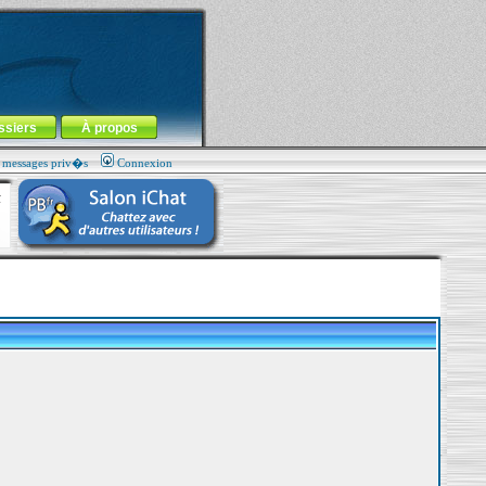
ssiers
À propos
s messages priv�s
Connexion