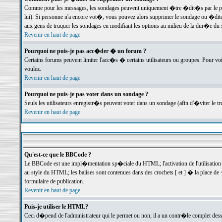
Comme pour les messages, les sondages peuvent uniquement �tre �dit�s par le poste
lui). Si personne n'a encore vot�, vous pouvez alors supprimer le sondage ou �dite
aux gens de truquer les sondages en modifiant les options au milieu de la dur�e du
Revenir en haut de page
Pourquoi ne puis-je pas acc�der � un forum ?
Certains forums peuvent limiter l'acc�s � certains utilisateurs ou groupes. Pour voi
voulez.
Revenir en haut de page
Pourquoi ne puis-je pas voter dans un sondage ?
Seuls les utilisateurs enregistr�s peuvent voter dans un sondage (afin d'�viter le 
Revenir en haut de page
Qu'est-ce que le BBCode ?
Le BBCode est une impl�mentation sp�ciale du HTML; l'activation de l'utilisation
au style du HTML; les balises sont contenues dans des crochets [ et ] � la place de 
formulaire de publication.
Revenir en haut de page
Puis-je utiliser le HTML?
Ceci d�pend de l'administrateur qui le permet ou non; il a un contr�le complet des