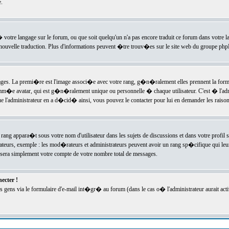
.
l� votre langage sur le forum, ou que soit quelqu'un n'a pas encore traduit ce forum dans votre 
e nouvelle traduction. Plus d'informations peuvent �tre trouv�es sur le site web du groupe phpBB
ssages. La premi�re est l'image associ�e avec votre rang, g�n�ralement elles prennent la form
omm�e avatar, qui est g�n�ralement unique ou personnelle � chaque utilisateur. C'est � l'admin
 que l'administrateur en a d�cid� ainsi, vous pouvez le contacter pour lui en demander les rais
rang appara�t sous votre nom d'utilisateur dans les sujets de discussions et dans votre profil s
teurs, exemple : les mod�rateurs et administrateurs peuvent avoir un rang sp�cifique qui leur 
sera simplement votre compte de votre nombre total de messages.
ecter !
gens via le formulaire d'e-mail int�gr� au forum (dans le cas o� l'administrateur aurait acti