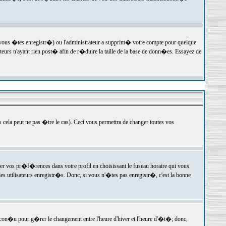
 vous �tes enregistr�) ou l'administrateur a supprim� votre compte pour quelque
teurs n'ayant rien post� afin de r�duire la taille de la base de donn�es. Essayez de
ela peut ne pas �tre le cas). Ceci vous permettra de changer toutes vos
ger vos pr�f�rences dans votre profil en choisissant le fuseau horaire qui vous
es utilisateurs enregistr�s. Donc, si vous n'�tes pas enregistr�, c'est la bonne
 con�u pour g�rer le changement entre l'heure d'hiver et l'heure d'�t�; donc,