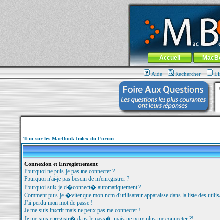
MacBook-fr.com : 100% Apple... 100% nom
Aller au contenu
-
Aller au menu 
Menu général
Accueil
MacB
Aide
Rechercher
Li
Tout sur les MacBook Index du Forum
Connexion et Enregistrement
Pourquoi ne puis-je pas me connecter ?
Pourquoi n'ai-je pas besoin de m'enregistrer ?
Pourquoi suis-je d�connect� automatiquement ?
Comment puis-je �viter que mon nom d'utilisateur apparaisse dans la liste des utilisa
J'ai perdu mon mot de passe !
Je me suis inscrit mais ne peux pas me connecter !
Je me suis enregistr� dans le pass�, mais ne peux plus me connecter ?!