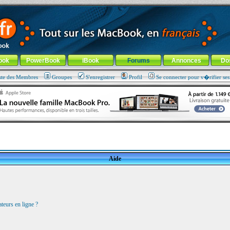
ade !
général
-
Aller au menu de la rubrique
ook
PowerBook
iBook
Forums
Annonces
Do
ste des Membres
Groupes
S'enregistrer
Profil
Se connecter pour v�rifier se
Aide
teurs en ligne ?