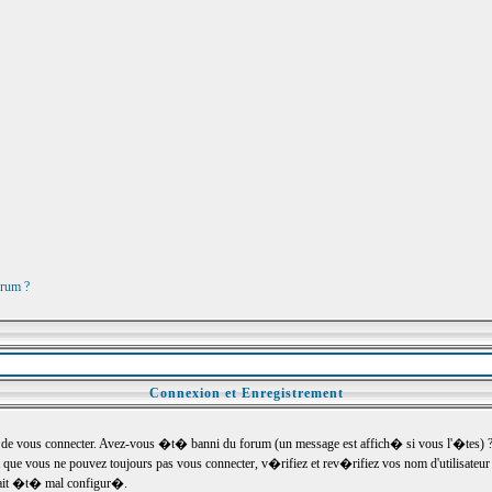
orum ?
Connexion et Enregistrement
e vous connecter. Avez-vous �t� banni du forum (un message est affich� si vous l'�tes) ? Si
 que vous ne pouvez toujours pas vous connecter, v�rifiez et rev�rifiez vos nom d'utilisateu
um ait �t� mal configur�.