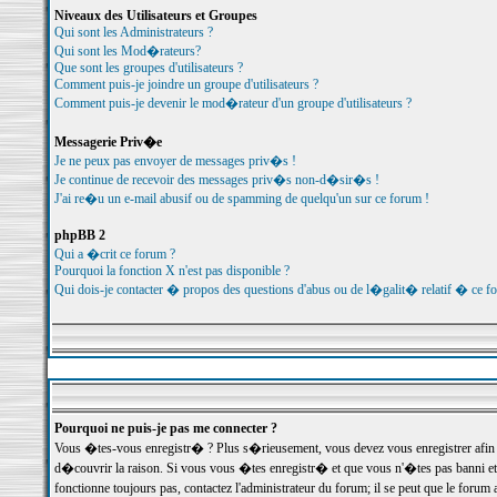
Niveaux des Utilisateurs et Groupes
Qui sont les Administrateurs ?
Qui sont les Mod�rateurs?
Que sont les groupes d'utilisateurs ?
Comment puis-je joindre un groupe d'utilisateurs ?
Comment puis-je devenir le mod�rateur d'un groupe d'utilisateurs ?
Messagerie Priv�e
Je ne peux pas envoyer de messages priv�s !
Je continue de recevoir des messages priv�s non-d�sir�s !
J'ai re�u un e-mail abusif ou de spamming de quelqu'un sur ce forum !
phpBB 2
Qui a �crit ce forum ?
Pourquoi la fonction X n'est pas disponible ?
Qui dois-je contacter � propos des questions d'abus ou de l�galit� relatif � ce f
Pourquoi ne puis-je pas me connecter ?
Vous �tes-vous enregistr� ? Plus s�rieusement, vous devez vous enregistrer afin d
d�couvrir la raison. Si vous vous �tes enregistr� et que vous n'�tes pas banni et
fonctionne toujours pas, contactez l'administrateur du forum; il se peut que le for