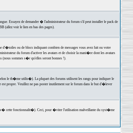
langue. Essayez de demander � l'administrateur du forum s'il peut installer le pack de
 (allez voir le lien en bas des pages).
e d'�toiles ou de blocs indiquant combien de messages vous avez fait ou votre
istrateur du forum d'activer les avatars et de choisir la mani�re dont les avatars
ons (nous sommes s�r qu'elles seront bonnes !).
elon le th�me utilis�). La plupart des forums utilisent les rangs pour indiquer le
est propre. Veuillez ne pas poster inutilement sur le forum dans le but d'�lever
v� cette fonctionnalit�). Ceci, pour �viter l'utilisation malveillante du syst�me