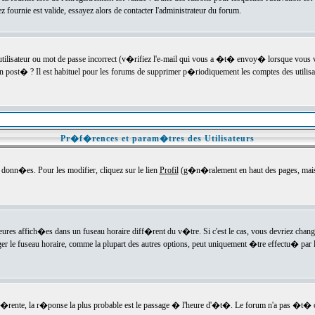
ournie est valide, essayez alors de contacter l'administrateur du forum.
utilisateur ou mot de passe incorrect (v�rifiez l'e-mail qui vous a �t� envoy� lorsque vous
en post� ? Il est habituel pour les forums de supprimer p�riodiquement les comptes des utilisa
Pr�f�rences et param�tres des Utilisateurs
onn�es. Pour les modifier, cliquez sur le lien
Profil
(g�n�ralement en haut des pages, mais c
heures affich�es dans un fuseau horaire diff�rent du v�tre. Si c'est le cas, vous devriez chan
er le fuseau horaire, comme la plupart des autres options, peut uniquement �tre effectu� par l
diff�rente, la r�ponse la plus probable est le passage � l'heure d'�t�. Le forum n'a pas �t�