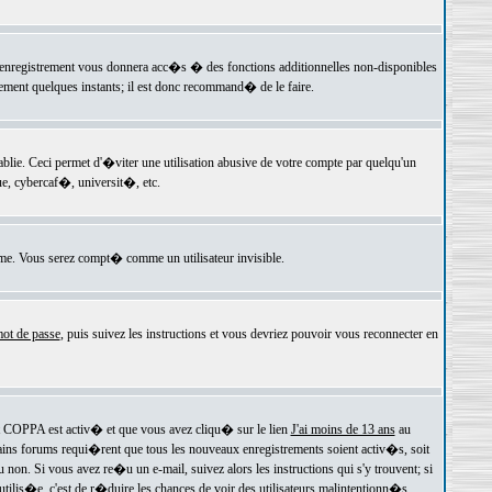
 l'enregistrement vous donnera acc�s � des fonctions additionnelles non-disponibles
lement quelques instants; il est donc recommand� de le faire.
e. Ceci permet d'�viter une utilisation abusive de votre compte par quelqu'un
e, cybercaf�, universit�, etc.
e. Vous serez compt� comme un utilisateur invisible.
ot de passe
, puis suivez les instructions et vous devriez pouvoir vous reconnecter en
rt COPPA est activ� et que vous avez cliqu� sur le lien
J'ai moins de 13 ans
au
tains forums requi�rent que tous les nouveaux enregistrements soient activ�s, soit
on. Si vous avez re�u un e-mail, suivez alors les instructions qui s'y trouvent; si
 utilis�e, c'est de r�duire les chances de voir des utilisateurs malintentionn�s