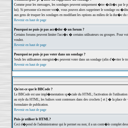
Comme pour les messages, les sondages peuvent uniquement �tre �dit�s par le poste
lui). Si personne n'a encore vot�, vous pouvez alors supprimer le sondage ou �dite
aux gens de truquer les sondages en modifiant les options au milieu de la dur�e du
Revenir en haut de page
Pourquoi ne puis-je pas acc�der � un forum ?
Certains forums peuvent limiter l'acc�s � certains utilisateurs ou groupes. Pour voi
voulez.
Revenir en haut de page
Pourquoi ne puis-je pas voter dans un sondage ?
Seuls les utilisateurs enregistr�s peuvent voter dans un sondage (afin d'�viter le 
Revenir en haut de page
Qu'est-ce que le BBCode ?
Le BBCode est une impl�mentation sp�ciale du HTML; l'activation de l'utilisation
au style du HTML; les balises sont contenues dans des crochets [ et ] � la place de 
formulaire de publication.
Revenir en haut de page
Puis-je utiliser le HTML?
Ceci d�pend de l'administrateur qui le permet ou non; il a un contr�le complet des