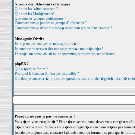
Niveaux des Utilisateurs et Groupes
Qui sont les Administrateurs ?
Qui sont les Mod�rateurs?
Que sont les groupes d'utilisateurs ?
Comment puis-je joindre un groupe d'utilisateurs ?
Comment puis-je devenir le mod�rateur d'un groupe d'utilisateurs ?
Messagerie Priv�e
Je ne peux pas envoyer de messages priv�s !
Je continue de recevoir des messages priv�s non-d�sir�s !
J'ai re�u un e-mail abusif ou de spamming de quelqu'un sur ce forum !
phpBB 2
Qui a �crit ce forum ?
Pourquoi la fonction X n'est pas disponible ?
Qui dois-je contacter � propos des questions d'abus ou de l�galit� relatif � ce f
Pourquoi ne puis-je pas me connecter ?
Vous �tes-vous enregistr� ? Plus s�rieusement, vous devez vous enregistrer afin d
d�couvrir la raison. Si vous vous �tes enregistr� et que vous n'�tes pas banni et
fonctionne toujours pas, contactez l'administrateur du forum; il se peut que le for