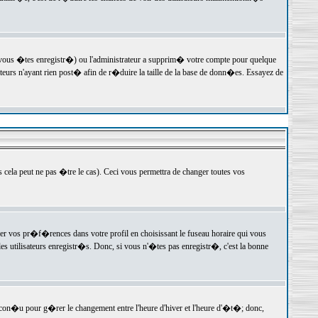
 vous �tes enregistr�) ou l'administrateur a supprim� votre compte pour quelque
teurs n'ayant rien post� afin de r�duire la taille de la base de donn�es. Essayez de
ela peut ne pas �tre le cas). Ceci vous permettra de changer toutes vos
ger vos pr�f�rences dans votre profil en choisissant le fuseau horaire qui vous
es utilisateurs enregistr�s. Donc, si vous n'�tes pas enregistr�, c'est la bonne
 con�u pour g�rer le changement entre l'heure d'hiver et l'heure d'�t�; donc,