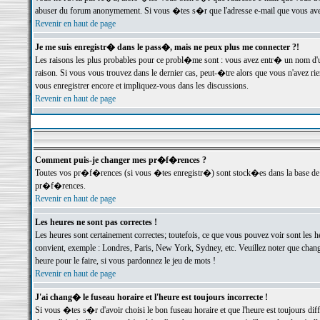
abuser du forum anonymement. Si vous �tes s�r que l'adresse e-mail que vous avez f
Revenir en haut de page
Je me suis enregistr� dans le pass�, mais ne peux plus me connecter ?!
Les raisons les plus probables pour ce probl�me sont : vous avez entr� un nom d'
raison. Si vous vous trouvez dans le dernier cas, peut-�tre alors que vous n'avez ri
vous enregistrer encore et impliquez-vous dans les discussions.
Revenir en haut de page
Comment puis-je changer mes pr�f�rences ?
Toutes vos pr�f�rences (si vous �tes enregistr�) sont stock�es dans la base de d
pr�f�rences.
Revenir en haut de page
Les heures ne sont pas correctes !
Les heures sont certainement correctes; toutefois, ce que vous pouvez voir sont les 
convient, exemple : Londres, Paris, New York, Sydney, etc. Veuillez noter que chang
heure pour le faire, si vous pardonnez le jeu de mots !
Revenir en haut de page
J'ai chang� le fuseau horaire et l'heure est toujours incorrecte !
Si vous �tes s�r d'avoir choisi le bon fuseau horaire et que l'heure est toujours 