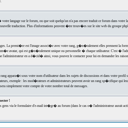
.
l� votre langage sur le forum, ou que soit quelqu'un n'a pas encore traduit ce forum dans votre 
e nouvelle traduction. Plus d'informations peuvent �tre trouv�es sur le site web du groupe phpBB
ssages. La premi�re est l'image associ�e avec votre rang, g�n�ralement elles prennent la form
omm�e avatar, qui est g�n�ralement unique ou personnelle � chaque utilisateur. C'est � l'admin
 que l'administrateur en a d�cid� ainsi, vous pouvez le contacter pour lui en demander les rais
rang appara�t sous votre nom d'utilisateur dans les sujets de discussions et dans votre profil s
teurs, exemple : les mod�rateurs et administrateurs peuvent avoir un rang sp�cifique qui leur 
sera simplement votre compte de votre nombre total de messages.
ecter !
gens via le formulaire d'e-mail int�gr� au forum (dans le cas o� l'administrateur aurait acti