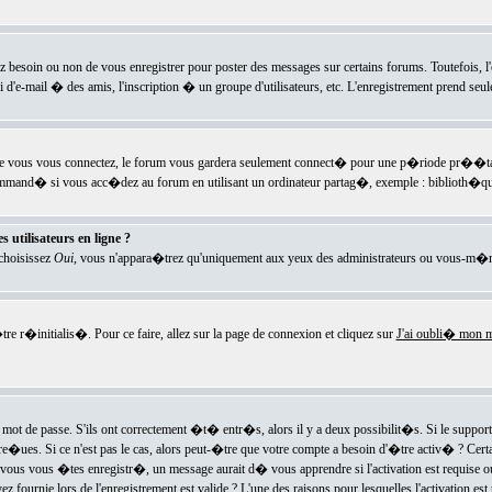
ez besoin ou non de vous enregistrer pour poster des messages sur certains forums. Toutefois,
i d'e-mail � des amis, l'inscription � un groupe d'utilisateurs, etc. L'enregistrement prend seu
e vous vous connectez, le forum vous gardera seulement connect� pour une p�riode pr��tabli
ecommand� si vous acc�dez au forum en utilisant un ordinateur partag�, exemple : biblioth�qu
 utilisateurs en ligne ?
 choisissez
Oui
, vous n'appara�trez qu'uniquement aux yeux des administrateurs ou vous-m�m
re r�initialis�. Pour ce faire, allez sur la page de connexion et cliquez sur
J'ai oubli� mon m
mot de passe. S'ils ont correctement �t� entr�s, alors il y a deux possibilit�s. Si le suppo
 re�ues. Si ce n'est pas le cas, alors peut-�tre que votre compte a besoin d'�tre activ� ? Cer
ous vous �tes enregistr�, un message aurait d� vous apprendre si l'activation est requise ou n
fournie lors de l'enregistrement est valide ? L'une des raisons pour lesquelles l'activation est