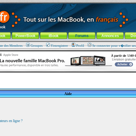
ade !
général
-
Aller au menu de la rubrique
ook
PowerBook
iBook
Forums
Annonces
Do
ste des Membres
Groupes
S'enregistrer
Profil
Se connecter pour v�rifier se
Aide
teurs en ligne ?