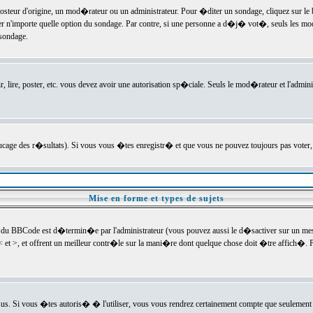
ur d'origine, un mod�rateur ou un administrateur. Pour �diter un sondage, cliquez sur le bou
r n'importe quelle option du sondage. Par contre, si une personne a d�j� vot�, seuls les mod
 sondage.
r, lire, poster, etc. vous devez avoir une autorisation sp�ciale. Seuls le mod�rateur et l'admin
trucage des r�sultats). Si vous vous �tes enregistr� et que vous ne pouvez toujours pas voter
Mise en forme et types de sujets
 du BBCode est d�termin�e par l'administrateur (vous pouvez aussi le d�sactiver sur un mess
< et >, et offrent un meilleur contr�le sur la mani�re dont quelque chose doit �tre affich�. Po
sus. Si vous �tes autoris� � l'utiliser, vous vous rendrez certainement compte que seulement 