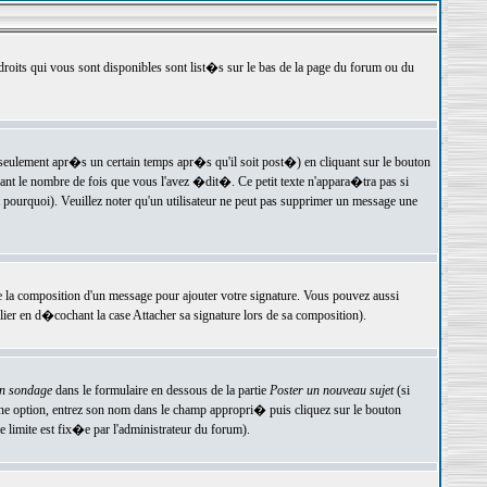
 droits qui vous sont disponibles sont list�s sur le bas de la page du forum ou du
ulement apr�s un certain temps apr�s qu'il soit post�) en cliquant sur le bouton
t le nombre de fois que vous l'avez �dit�. Ce petit texte n'appara�tra pas si
pourquoi). Veuillez noter qu'un utilisateur ne peut pas supprimer un message une
e la composition d'un message pour ajouter votre signature. Vous pouvez aussi
er en d�cochant la case Attacher sa signature lors de sa composition).
un sondage
dans le formulaire en dessous de la partie
Poster un nouveau sujet
(si
une option, entrez son nom dans le champ appropri� puis cliquez sur le bouton
 limite est fix�e par l'administrateur du forum).