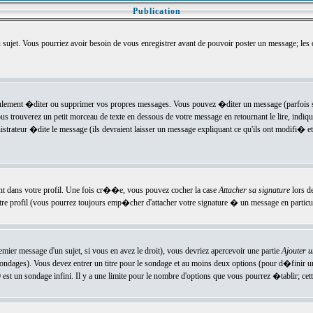
Publication
u sujet. Vous pourriez avoir besoin de vous enregistrer avant de pouvoir poster un message; les
ement �diter ou supprimer vos propres messages. Vous pouvez �diter un message (parfois se
verez un petit morceau de texte en dessous de votre message en retournant le lire, indiquan
ateur �dite le message (ils devraient laisser un message expliquant ce qu'ils ont modifi� et 
nt dans votre profil. Une fois cr��e, vous pouvez cocher la case
Attacher sa signature
lors d
e profil (vous pourrez toujours emp�cher d'attacher votre signature � un message en particuli
ier message d'un sujet, si vous en avez le droit), vous devriez apercevoir une partie
Ajouter 
sondages). Vous devez entrer un titre pour le sondage et au moins deux options (pour d�finir 
t un sondage infini. Il y a une limite pour le nombre d'options que vous pourrez �tablir; cette