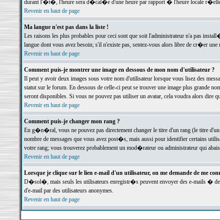
durant l'�t�, l'heure sera d�cal�e d'une heure par rapport � l'heure locale r�elle
Revenir en haut de page
Ma langue n'est pas dans la liste !
Les raisons les plus probables pour ceci sont que soit l'administrateur n'a pas instal
langue dont vous avez besoin; s'il n'existe pas, sentez-vous alors libre de cr�er un
Revenir en haut de page
Comment puis-je montrer une image en dessous de mon nom d'utilisateur ?
Il peut y avoir deux images sous votre nom d'utilisateur lorsque vous lisez des me
statut sur le forum. En dessous de celle-ci peut se trouver une image plus grande n
seront disponibles. Si vous ne pouvez pas utiliser un avatar, cela voudra alors dire
Revenir en haut de page
Comment puis-je changer mon rang ?
En g�n�ral, vous ne pouvez pas directement changer le titre d'un rang (le titre d'un 
nombre de messages que vous avez post�s, mais aussi pour identifier certains utilisa
votre rang; vous trouverez probablement un mod�rateur ou administrateur qui abais
Revenir en haut de page
Lorsque je clique sur le lien e-mail d'un utilisateur, on me demande de me conn
D�sol�, mais seuls les utilisateurs enregistr�s peuvent envoyer des e-mails � des 
d'e-mail par des utilisateurs anonymes.
Revenir en haut de page