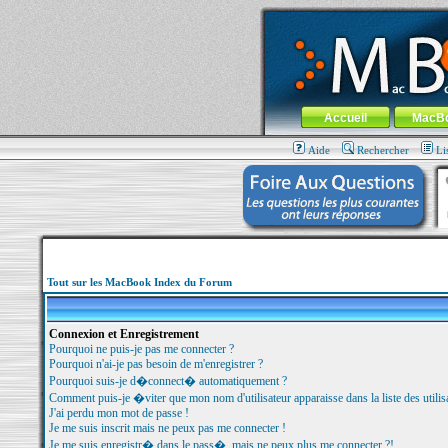
MacBook-fr.com : 100% Apple... 100% nom
Aller au contenu
-
Aller au menu 
Menu général
Accueil
MacB
Aide
Rechercher
Li
Tout sur les MacBook Index du Forum
Connexion et Enregistrement
Pourquoi ne puis-je pas me connecter ?
Pourquoi n'ai-je pas besoin de m'enregistrer ?
Pourquoi suis-je d�connect� automatiquement ?
Comment puis-je �viter que mon nom d'utilisateur apparaisse dans la liste des utilisa
J'ai perdu mon mot de passe !
Je me suis inscrit mais ne peux pas me connecter !
Je me suis enregistr� dans le pass�, mais ne peux plus me connecter ?!