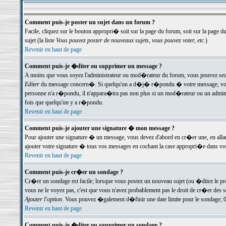
Comment puis-je poster un sujet dans un forum ?
Facile, cliquez sur le bouton appropri� soit sur la page du forum, soit sur la page d
sujet (la liste
Vous pouvez poster de nouveaux sujets, vous pouvez voter, etc.
)
Revenir en haut de page
Comment puis-je �diter ou supprimer un message ?
A moins que vous soyez l'administrateur ou mod�rateur du forum, vous pouvez seul
Editer
du message concern�. Si quelqu'un a d�j� r�pondu � votre message, vous trou
personne n'a r�pondu, il n'appara�tra pas non plus si un mod�rateur ou un administr
fois que quelqu'un y a r�pondu.
Revenir en haut de page
Comment puis-je ajouter une signature � mon message ?
Pour ajouter une signature � un message, vous devez d'abord en cr�er une, en alla
ajouter votre signature � tous vos messages en cochant la case appropri�e dans votr
Revenir en haut de page
Comment puis-je cr�er un sondage ?
Cr�er un sondage est facile; lorsque vous postez un nouveau sujet (ou �ditez le prem
vous ne le voyez pas, c'est que vous n'avez probablement pas le droit de cr�er des 
Ajouter l'option
. Vous pouvez �galement d�finir une date limite pour le sondage; 0 es
Revenir en haut de page
Comment puis-je �diter ou supprimer un sondage ?