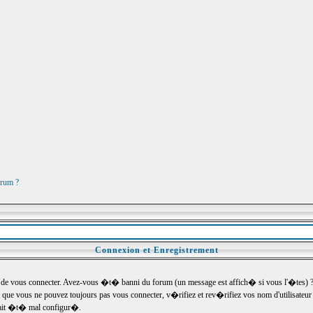
orum ?
Connexion et Enregistrement
e vous connecter. Avez-vous �t� banni du forum (un message est affich� si vous l'�tes) ? Si
 que vous ne pouvez toujours pas vous connecter, v�rifiez et rev�rifiez vos nom d'utilisateu
um ait �t� mal configur�.