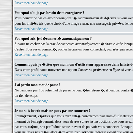
Revenir en haut de page
Pourquoi n'ai-je pas besoin de m'enregistrer ?
Vous pouvez ne pas en avoir besoin; c'est � l'administrateur de d�cider si vous av
pour les invit�s tels que le choix d'une image avatar, une messagerie priv�e, l'envo
Revenir en haut de page
Pourquoi suis-je d�connect� automatiquement ?
Si vous ne cochez pas la case
Se connecter automatiquement � chaque visite
lorsqu
d'autre. Pour rester connect�, cochez la case en vous connectant; ceci n'est pas r
Revenir en haut de page
Comment puis-je �viter que mon nom d'utilisateur apparaisse dans la liste des
Dans votre profil, vous trouverez une option
Cacher sa pr�sence en ligne
; si vous
Revenir en haut de page
J'ai perdu mon mot de passe !
Ne paniquez pas ! Si votre mot de passe ne peut �tre retrouv�, il peut par contre �t
un rien de temps.
Revenir en haut de page
Je me suis inscrit mais ne peux pas me connecter !
Premi�rement, v�rifiez que vous avez entr� correctement vos nom d'utilisateur et 
moment de l'enregistrement, alors vous devrez suivre les instructions que vous avez
par vous-m�me, soit par l'administrateur avant de pouvoir vous connecter. Lorsque v
vous ne l'avez pas re�u, alors �tes-vous bien s�r que l'adresse e-mail que vous avez 