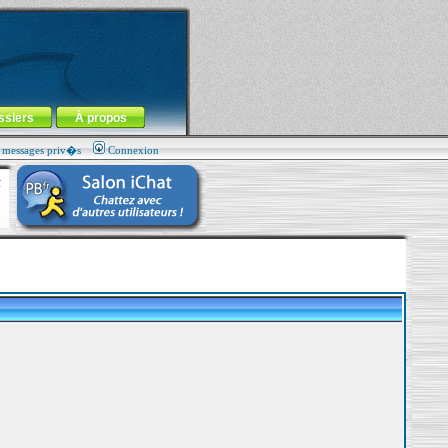
ssiers
À propos
s messages priv�s
Connexion